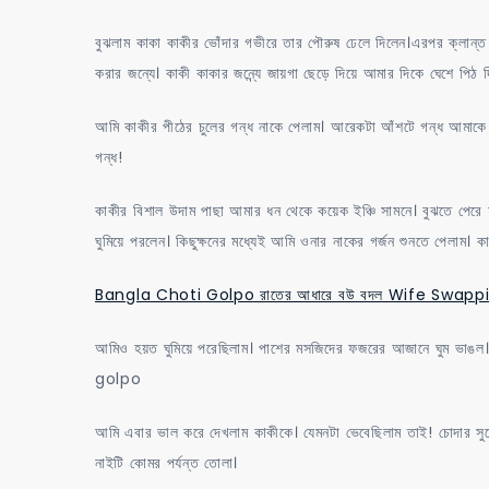
বুঝলাম কাকা কাকীর ভোঁদার গভীরে তার পৌরুষ ঢেলে দিলেন।এরপর ক্লান্ত
করার জন্যে। কাকী কাকার জন্ন্যে জায়গা ছেড়ে দিয়ে আমার দিকে ঘেশে পিঠ দ
আমি কাকীর পীঠের চুলের গন্ধ নাকে পেলাম। আরেকটা আঁশটে গন্ধ আমাকে 
গন্ধ!
কাকীর বিশাল উদাম পাছা আমার ধন থেকে কয়েক ইঞ্চি সামনে। বুঝতে পেরে 
ঘুমিয়ে পরলেন। কিছুক্ষনের মধ্যেই আমি ওনার নাকের গর্জন শুনতে পেলাম। ক
Bangla Choti Golpo রাতের আধারে বউ বদল Wife Swapp
আমিও হয়ত ঘুমিয়ে পরেছিলাম। পাশের মসজিদের ফজরের আজানে ঘুম ভাঙ
golpo
আমি এবার ভাল করে দেখলাম কাকীকে। যেমনটা ভেবেছিলাম তাই! চোদার স
নাইটি কোমর পর্যন্ত তোলা।