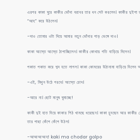
এরপর কাকা ঘুরে কাকীর ভোঁদা বরাবর তার ধন সেট করলেন। কাকীর দুইপা ত
“আহ” করে উঠলেন।
-দাও তোমার ওটা দিয়ে আমার নতুন ভোঁদার পাড় ভেঙ্গে দাও।
কাকা আস্তে আস্তে ঠাপাচ্ছিলেন। কাকীর কোথায় গতি বাড়িয়ে দিলেন।
পকাত পকাত করে শব্দ হতে লাগল। কাকা কোমরের উঠানামা বাড়িয়ে দিলেন আর
-এই, মিথুন উঠে পরবে। আস্তে চোদ।
-আরে না। ছোট মানুষ ঘুমাচ্ছে!
কাকী দুই হাত দিয়ে কাকার পিঠ খামছে ধরেছেন। কাকা চুদছেন আর কাকীর ঠো
তার পাছা কেঁপে কেঁপে উঠল।
-আআআআহ! kaki ma chodar golpo