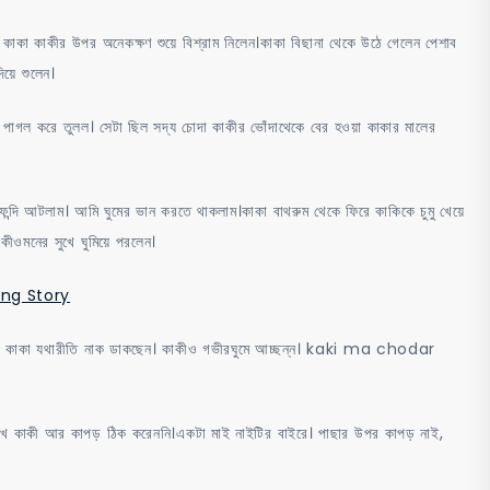
 কাকা কাকীর উপর অনেকক্ষণ শুয়ে বিশ্রাম নিলেন।কাকা বিছানা থেকে উঠে গেলেন পেশাব
িয়ে শুলেন।
পাগল করে তুলল। সেটা ছিল সদ্য চোদা কাকীর ভোঁদাথেকে বের হওয়া কাকার মালের
ফন্দি আটলাম। আমি ঘুমের ভান করতে থাকলাম।কাকা বাথরুম থেকে ফিরে কাকিকে চুমু খেয়ে
াকীওমনের সুখে ঘুমিয়ে পরলেন।
ing Story
ল। কাকা যথারীতি নাক ডাকছেন। কাকীও গভীরঘুমে আচ্ছন্ন। kaki ma chodar
ুখে কাকী আর কাপড় ঠিক করেননি।একটা মাই নাইটির বাইরে। পাছার উপর কাপড় নাই,