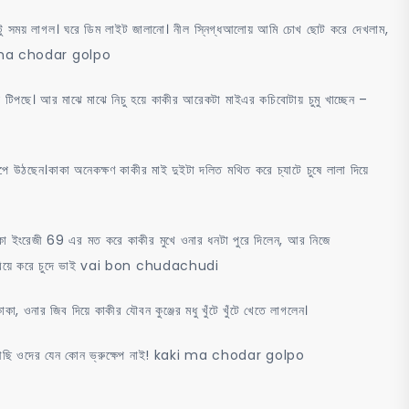
কটু সময় লাগল। ঘরে ডিম লাইট জালানো। নীল স্নিগ্ধআলোয় আমি চোখ ছোট করে দেখলাম,
kaki ma chodar golpo
 টিপছে। আর মাঝে মাঝে নিচু হয়ে কাকীর আরেকটা মাইএর কচিবোটায় চুমু খাচ্ছেন –
পে উঠছেন।কাকা অনেকক্ষণ কাকীর মাই দুইটা দলিত মথিত করে চ্যাটে চুষে লালা দিয়ে
কা ইংরেজী 69 এর মত করে কাকীর মুখে ওনার ধনটা পুরে দিলেন, আর নিজে
োনকে বিয়ে করে চুদে ভাই vai bon chudachudi
, ওনার জিব দিয়ে কাকীর যৌবন কুঞ্জের মধু খুঁটে খুঁটে খেতে লাগলেন।
 আছি ওদের যেন কোন ভ্রুক্ষেপ নাই! kaki ma chodar golpo