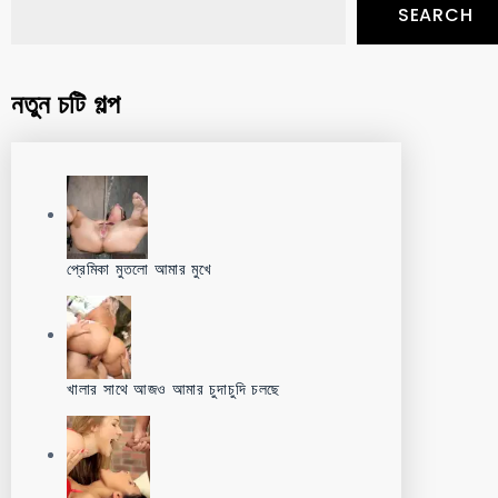
SEARCH
নতুন চটি গল্প
প্রেমিকা মুতলো আমার মুখে
খালার সাথে আজও আমার চুদাচুদি চলছে