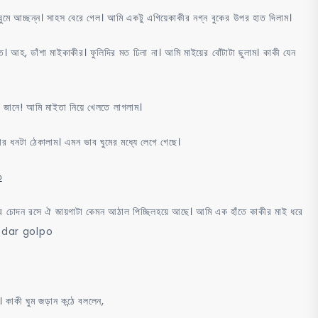
 ঘুমে আচ্ছন্ন। সাহস বেরে গেল। আমি একটু এগিয়েকাকীর নগ্ন বুকের উপর হাত দিলাম।
ে। আহ, ডাঁশা মাইকাকীর। ফুলিদির মত ঢিলা না। আমি মাইয়ের বোঁটাটা ছুলাম। কাকী যেন
কি জানে! আমি মাইতা নিয়ে খেলতে লাগলাম।
ধনটা ঠেকালাম। এমন ভাব ঘুমের মধ্যে লেগে গেছে।
৩
ের চোদন রসে ঐ জায়গাটা কেমন আঠাল পিচ্ছিলহয়ে আছে। আমি এক হাঁতে কাকীর মাই ধরে
 chodar golpo
 কাকী ঘুম জড়ান কন্ঠে বললেন,