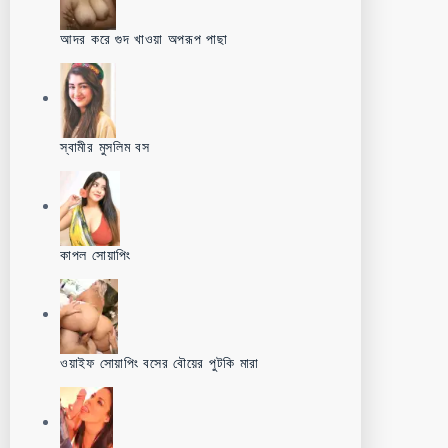
আদর করে গুদ খাওয়া অপরূপ পাছা
স্বামীর মুসলিম বস
কাপল সোয়াপিং
ওয়াইফ সোয়াপিং বসের বৌয়ের পুটকি মারা