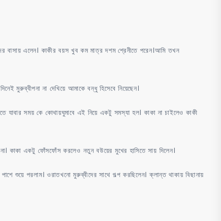
kaki
ma
chodar
golpo
াসায় এলেন। কাকীর বয়স খুব কম মাত্র দশম শ্রেনীতে পরেন।আমি তখন
িনেই মুরুব্বীপনা না দেখিয়ে আমাকে বন্ধু হিসেবে নিয়েছেন।
ুমাতে যাবার সময় কে কোথায়ঘুমাবে এই নিয়ে একটু সমস্যা হল। কাকা না চাইলেও কাকী
 না। কাকা একটু ফোঁসফোঁস করলেও নতুন বউয়ের মুখের হাসিতে সায় দিলেন।
াশে শুয়ে পরলাম। ওরাতখনো মুরুব্বীদের সাথে গল্প করছিলেন। ক্লান্ত থাকায় বিছানায়