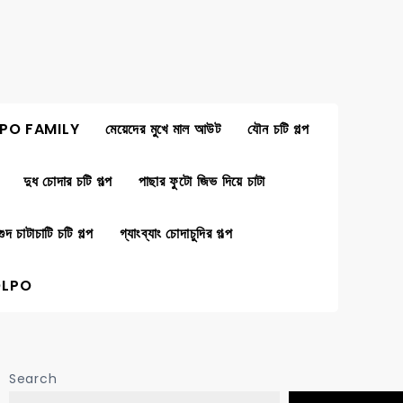
PO FAMILY
মেয়েদের মুখে মাল আউট
যৌন চটি গল্প
দুধ চোদার চটি গল্প
পাছার ফুটো জিভ দিয়ে চাটা
গুদ চাটাচাটি চটি গল্প
গ্যাংব্যাং চোদাচুদির গল্প
OLPO
Search