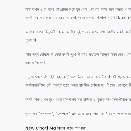
রাত তখন ১ টা হবে। গোঙানির শব্দে ঘুম পেল। কোথায় আছি মনে করতে এ
কাকী বিছানায় চিত হয়ে শুয়ে আছেন। পরনে একটা গোলাপি নাইটি। 
কাকার পরনে কিছুনেই। কাকা কাকীর দুই পায়ের মাঝে বসে কাকীর একটা মাই
চুষছেন।
আর সদ্য যৌবনে পা দেয়া কাকী সুখে শীৎকার করছেন।আনন্দে তিনি কেঁপে কেঁ
ভরিয়ে দিলেন।
মৃদু আলোতে ঐ দুইটা ছাদের দিকেতাকিয়ে চকচক করে উঠল। মাই ছেড়ে কা
কাকীরনাইটীটা পেট পর্যন্ত তুলে ওনার বালহীন ভোঁদায় মুখ দিলেন। ব
কাকী কাকার ধন মুখে নিয়ে ললিপপের মত চাটতে ও চুষতে লাগলেন।ঐদিকে কাকা
পুরো ঘর “সপ-সপ”, “চপ-চপ” আওয়াজে ভরে গেল। আমি যে পাশে শুয়ে
New Choti Ma মায়ের সাথে মাছ ধরা