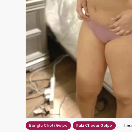
,
Le
Bangla Choti Golpo
Kaki Chodar Golpo