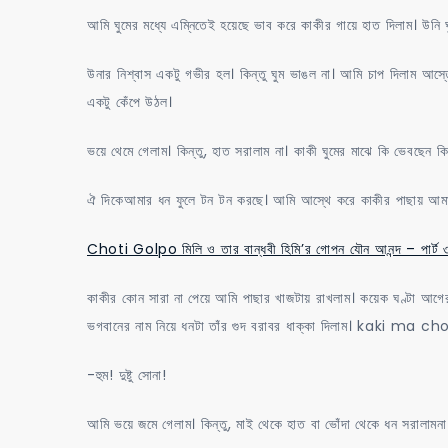
আমি ঘুমের মধ্যে এম্নিতেই হয়েছে ভাব করে কাকীর গায়ে হাত দিলাম। উনি
উনার নিশ্বাস একটু গভীর হল। কিন্তু ঘুম ভাঙল না। আমি চাপ দিলাম আস্ত
একটু কেঁপে উঠল।
ভয়ে থেমে গেলাম। কিন্তু, হাত সরালাম না। কাকী ঘুমের মাঝে কি ভেবছেন 
ঐ দিকেআমার ধন ফুলে টন টন করছে। আমি আস্থে করে কাকীর পাছায় আমার 
Choti Golpo মিলি ও তার বান্ধবী হিমি’র গোপন যৌন আনন্দ – পার্ট 
কাকীর কোন সারা না পেয়ে আমি পাছার খাজটায় রাখলাম। কয়েক ঘণ্টা আগ
ভগবানের নাম নিয়ে ধনটা তাঁর গুদ বরাবর ধাক্কা দিলাম। kaki ma
-হুম! দুষ্টু সোনা!
আমি ভয়ে জমে গেলাম। কিন্তু, মাই থেকে হাত বা ভোঁদা থেকে ধন সরালামনা।