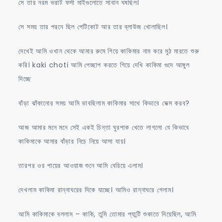
সে তার নরম ভরাট ফর্সা মাইগুলোতে সাবান ঘষছিল।
সে সময় তার পরনে ছিল পেটিকোট আর তার ব্লাউজ খোলাছিল।
দেখেই আমি ওখান থেকে আমার রুমে গিয়ে কাকিমার নাম করে মুঠ মারতে শুরু
করি। kaki choti আমি পেচ্ছাপ করতে গিয়ে দেখি কাকিমা গুদে আঙ্গুল
দিচ্ছে
বাঁড়া ঝাঁকানোর সময় আমি ভাবছিলাম কাকিমার সাথে কিভাবে সেক্স করব?
আজ আমার মনে মনে সেই একই চিন্তা ঘুরপাক খেতে লাগলো যে কিভাবে
কাকিমাকে আমার বাঁড়ার নিচে নিয়ে আসা যায়।
তারপর ওর পায়ের আওয়াজ শুনে আমি বেরিয়ে এলাম।
দেখলাম কাকিমা রান্নাঘরের দিকে যাচ্ছে। আমিও রান্নাঘরে গেলাম।
আমি কাকিমাকে বললাম – কাকি, তুমি তোমার প্যান্টি শুকাতে দিয়েছিল, আমি