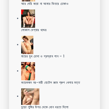
আর দেরি করো না আমার ভিতরে ঢোকাও
লোকাল বেশ্যার খদ্দের
মায়ের মুখ চোদা ও প্রস্রাব পান – 1
কয়েকজন নর-নারী হোটেল রুমে গ্রুপ খেলায় মত্ত
বুড়ো লুঙ্গির উপর থেকে ধোন ধরতে দিলো