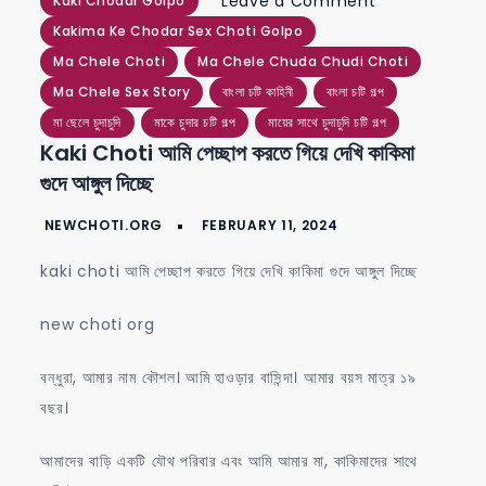
on
Leave a Comment
Kaki Chodar Golpo
kaki
Kakima Ke Chodar Sex Choti Golpo
choti
Ma Chele Choti
Ma Chele Chuda Chudi Choti
আমি
Ma Chele Sex Story
বাংলা চটি কাহিনী
বাংলা চটি গল্প
পেচ্ছাপ
মা ছেলে চুদাচুদি
মাকে চুদার চটি গল্প
মায়ের সাথে চুদাচুদি চটি গল্প
Kaki Choti আমি পেচ্ছাপ করতে গিয়ে দেখি কাকিমা
করতে
গুদে আঙ্গুল দিচ্ছে
গিয়ে
দেখি
কাকিমা
kaki choti আমি পেচ্ছাপ করতে গিয়ে দেখি কাকিমা গুদে আঙ্গুল দিচ্ছে
গুদে
আঙ্গুল
new choti org
দিচ্ছে
বন্ধুরা, আমার নাম কৌশল। আমি হাওড়ার বাসিন্দা। আমার বয়স মাত্র ১৯
বছর।
আমাদের বাড়ি একটি যৌথ পরিবার এবং আমি আমার মা, কাকিমাদের সাথে