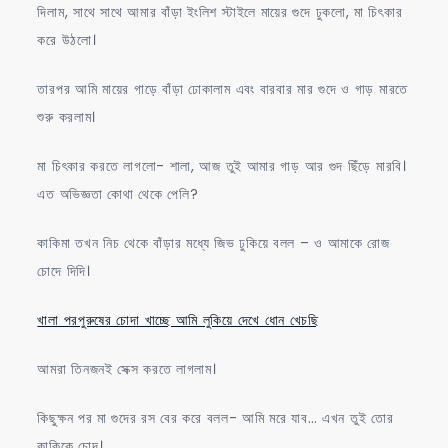
দিলাম, সাথে সাথে আমার বাঁড়া ইংলিশ স্টাইলে মায়ের গুদে ঢুকলো, মা চিৎকার
করে উঠলো।
তারপর আমি মায়ের গাড়ে বাঁড়া ঢোকালাম এবং বারবার মার গুদে ও গাড় মারতে
শুরু করলাম।
মা চিৎকার করতে লাগলো- শালা, আজ তুই আমার গাড় আর গুদ ছিঁড়ে মারবি।
এত অভিজ্ঞতা কোথা থেকে পেলি?
কাকিমা তখন নিচ থেকে বাঁড়ার মধ্যে জিভ ঢুকিয়ে বলল – ও আমাকে রোজ
চোদে দিদি।
খালা পরপুরুষের চোদা খাচ্ছে আমি লুকিয়ে দেখে ধোন খেচছি
আমরা তিনজনই সেক্স করতে লাগলাম।
কিছুক্ষন পর মা গুদের রস বের করে বলল- আমি মরে যাব… এখন তুই তোর
কাকিকে চোদ।