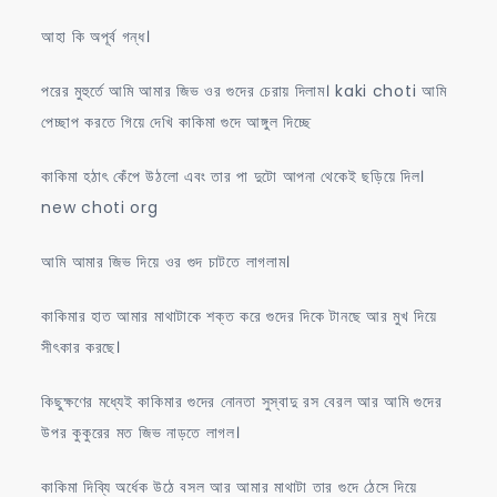
আহা কি অপূর্ব গন্ধ।
পরের মুহুর্তে আমি আমার জিভ ওর গুদের চেরায় দিলাম। kaki choti আমি
পেচ্ছাপ করতে গিয়ে দেখি কাকিমা গুদে আঙ্গুল দিচ্ছে
কাকিমা হঠাৎ কেঁপে উঠলো এবং তার পা দুটো আপনা থেকেই ছড়িয়ে দিল।
new choti org
আমি আমার জিভ দিয়ে ওর গুদ চাটতে লাগলাম।
কাকিমার হাত আমার মাথাটাকে শক্ত করে গুদের দিকে টানছে আর মুখ দিয়ে
সীৎকার করছে।
কিছুক্ষণের মধ্যেই কাকিমার গুদের নোনতা সুস্বাদু রস বেরল আর আমি গুদের
উপর কুকুরের মত জিভ নাড়তে লাগল।
কাকিমা দিব্যি অর্ধেক উঠে বসল আর আমার মাথাটা তার গুদে ঠেসে দিয়ে