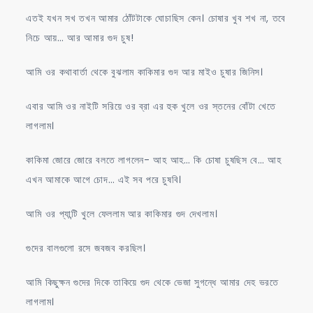
এতই যখন সখ তখন আমার ঠোঁটটাকে ঘোচাছিস কেন। চোষার খুব শখ না, তবে
নিচে আয়… আর আমার গুদ চুষ!
আমি ওর কথাবার্তা থেকে বুঝলাম কাকিমার গুদ আর মাইও চুষার জিনিস।
এবার আমি ওর নাইটি সরিয়ে ওর ব্রা এর হুক খুলে ওর স্তনের বোঁটা খেতে
লাগলাম।
কাকিমা জোরে জোরে বলতে লাগলেন- আহ আহ… কি চোষা চুষছিস বে… আহ
এখন আমাকে আগে চোদ… এই সব পরে চুষবি।
আমি ওর প্যান্টি খুলে ফেললাম আর কাকিমার গুদ দেখলাম।
গুদের বালগুলো রসে জবজব করছিল।
আমি কিছুক্ষন গুদের দিকে তাকিয়ে গুদ থেকে ভেজা সুগন্ধে আমার দেহ ভরতে
লাগলাম।