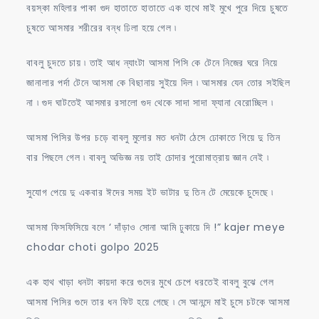
বয়স্কা মহিলার পাকা গুদ হাতাতে হাতাতে এক হাথে মাই মুখে পুরে দিয়ে চুষতে
চুষতে আসমার শরীরের বন্ধ ঢিলা হয়ে গেল ৷
বাবলু চুদতে চায় ৷ তাই আধ ন্যাংটা আসমা পিসি কে টেনে নিজের ঘরে নিয়ে
জানালার পর্দা টেনে আসমা কে বিছানায় সুইয়ে দিল ৷ আসমার যেন তোর সইছিল
না ৷ গুদ ঘাটতেই আসমার রসালো গুদ থেকে সাদা সাদা ফ্যানা বেরোচ্ছিল ৷
আসমা পিসির উপর চড়ে বাবলু মুলোর মত ধনটা ঠেসে ঢোকাতে গিয়ে দু তিন
বার পিছলে গেল ৷ বাবলু অভিজ্ঞ নয় তাই চোদার পুরোমাত্রায় জ্ঞান নেই ৷
সুযোগ পেয়ে দু একবার ঈদের সময় ইট ভাটার দু তিন টে মেয়েকে চুদেছে ৷
আসমা ফিসফিসিয়ে বলে ‘ দাঁড়াও সোনা আমি ঢুকায়ে দি !” kajer meye
chodar choti golpo 2025
এক হাথ খাড়া ধনটা কায়দা করে গুদের মুখে চেপে ধরতেই বাবলু বুঝে গেল
আসমা পিসির গুদে তার ধন ফিট হয়ে গেছে ৷ সে আনন্দে মাই চুসে চটকে আসমা