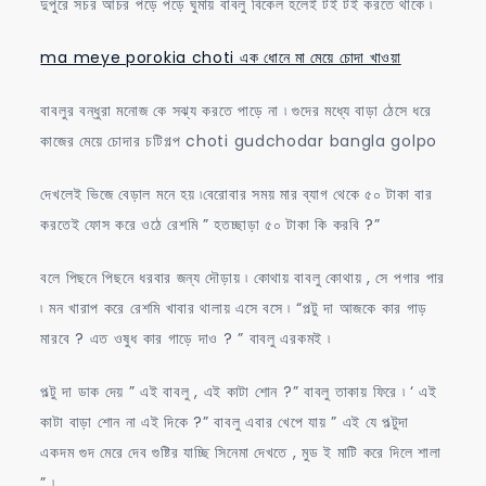
দুপুরে সচর আচর পড়ে পড়ে ঘুমায় বাবলু বিকেল হলেই টই টই করতে থাকে ৷
ma meye porokia choti এক ধোনে মা মেয়ে চোদা খাওয়া
বাবলুর বন্ধুরা মনোজ কে সঝ্য করতে পাড়ে না ৷ গুদের মধ্যে বাড়া ঠেসে ধরে
কাজের মেয়ে চোদার চটিগল্প choti gudchodar bangla golpo
দেখলেই ভিজে বেড়াল মনে হয় ৷বেরোবার সময় মার ব্যাগ থেকে ৫০ টাকা বার
করতেই ফোস করে ওঠে রেশমি ” হতচ্ছাড়া ৫০ টাকা কি করবি ?”
বলে পিছনে পিছনে ধরবার জন্য দৌড়ায় ৷ কোথায় বাবলু কোথায় , সে পগার পার
৷ মন খারাপ করে রেশমি খাবার থালায় এসে বসে ৷ “পল্টু দা আজকে কার গাড়
মারবে ? এত ওষুধ কার গাড়ে দাও ? ” বাবলু এরকমই ৷
পল্টু দা ডাক দেয় ” এই বাবলু , এই কাটা শোন ?” বাবলু তাকায় ফিরে ৷ ‘ এই
কাটা বাড়া শোন না এই দিকে ?” বাবলু এবার খেপে যায় ” এই যে পল্টুদা
একদম গুদ মেরে দেব গুষ্টির যাচ্ছি সিনেমা দেখতে , মুড ই মাটি করে দিলে শালা
” ৷