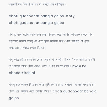
ধরতেই টস টসে পাকা গুদ টা সামনে রস কাটছিল ৷
choti gudchodar bangla golpo story
choti gudchodar bangla golpo
বাবলুর বুকে ধরাম ধরাম করে ঢাক বাজচ্ছে ভয়ে আবার আনন্দেও ৷ গুদে হাথ
পড়তেই আসমা বাবলু কে টেনে বুকে জড়িয়ে আধ খোলা ব্লাউস টা খুলে
বাথরুমের মেঝেতে ফেলে দিলেন ৷
বাবু আরেকটু হাতায়ে দে সোনা, ম্যানা খা একটু , উসস ” বলে দাড়িয়ে ঘাড়টা
দেওয়ালের সাথে ঠেসে রেখে এপাশ ওপাশ করতে থাকে ৷ masi ke
chodarr kahini
বাবলু গুদে আঙ্গুল দিয়ে যে ভাবে খুশি গুদ হাতাতে লাগলো ৷ গুদের মধ্যে বাড়া
ঠেসে ধরে কাজের মেয়ে চোদার চটিগল্প choti gudchodar bangla
golpo