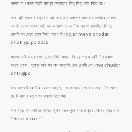
পারেন না ৷ বাধ্য হয়েই বাবলুর অত্যাচার কিছু কিছু মেনে নিতে হয় ৷
আর যাই করুক বাবলু নেশা ভাং করে না ৷ আল্লার দোওয়ায় রেশমির দোকান
ভালই চলে ৷ মনোজ ভাই অনেক আগে তাকে নিকা করতে চেয়েছিল কিন্তু
রেশমি মন থেকে মেনে নিতে পারেন নি ৷ kajer meye chodar
choti golpo 2025
মনোজ ভাই এর হারেমে দু জন বিবি আছে , কিন্তু মনোজ ভাই দিল দরাজ
ভালো লোক ৷ মনোজ ভাই সব মাল সাপ্লাই দেন রেশমি কে ৷ ma chudar
chti glpo
তার দয়াতেই রেশমির ব্যবসা বেড়েছে , খেয়ে দেয়ে চলে যায় তার ৷ “মা খেতে
দে !” বলে বাবলু স্নান করতে চলে যায়৷
কল পাড়ে গান গাইতে গাইতে স্নান সেরে লুঙ্গি গায়ে জড়িয়ে কোমরে বেঁধে বলে
“খেতে দে মা বেরুব !”