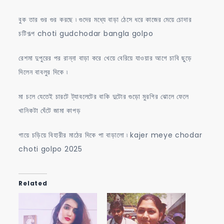
বুক তার গুর গুর করছে ৷ গুদের মধ্যে বাড়া ঠেসে ধরে কাজের মেয়ে চোদার
চটিগল্প choti gudchodar bangla golpo
রেশমা দুপুরের পর রান্না বাড়া করে খেয়ে বেরিয়ে যাওয়ার আগে চাবি ছুড়ে
দিলেন বাবলুর দিকে ৷
মা চলে যেতেই চারটে ট্যাবলেটের বাকি দুটোর গুড়ো মুরগির ঝোলে ফেলে
খানিকটা ঘেঁটে জামা কাপড়
গায়ে চড়িয়ে বিহারীর মাঠের দিকে পা বাড়ালো ৷ kajer meye chodar
choti golpo 2025
Related