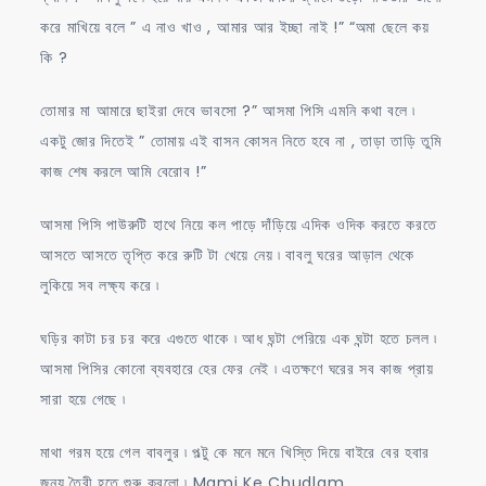
করে মাখিয়ে বলে ” এ নাও খাও , আমার আর ইচ্ছা নাই !” “অমা ছেলে কয়
কি ?
তোমার মা আমারে ছাইরা দেবে ভাবসো ?” আসমা পিসি এমনি কথা বলে ৷
একটু জোর দিতেই ” তোমায় এই বাসন কোসন নিতে হবে না , তাড়া তাড়ি তুমি
কাজ শেষ করলে আমি বেরোব !”
আসমা পিসি পাউরুটি হাথে নিয়ে কল পাড়ে দাঁড়িয়ে এদিক ওদিক করতে করতে
আসতে আসতে তৃপ্তি করে রুটি টা খেয়ে নেয় ৷ বাবলু ঘরের আড়াল থেকে
লুকিয়ে সব লক্ষ্য করে ৷
ঘড়ির কাটা চর চর করে এগুতে থাকে ৷ আধ ঘন্টা পেরিয়ে এক ঘন্টা হতে চলল ৷
আসমা পিসির কোনো ব্যবহারে হের ফের নেই ৷ এতক্ষণে ঘরের সব কাজ প্রায়
সারা হয়ে গেছে ৷
মাথা গরম হয়ে গেল বাবলুর ৷ পল্টু কে মনে মনে খিস্তি দিয়ে বাইরে বের হবার
জন্য তৈরী হতে শুরু করলো ৷ Mami Ke Chudlam