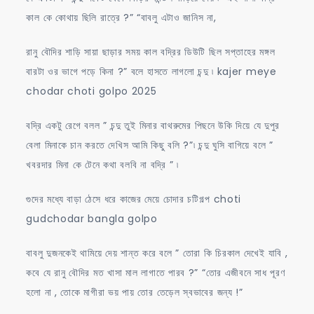
কাল কে কোথায় ছিলি রাত্রে ?” “বাবলু এটাও জানিস না,
রানু বৌদির শাড়ি সায়া ছাড়ার সময় কাল বদ্রির ডিউটি ছিল সপ্তাহের মঙ্গল
বারটা ওর ভাগে পড়ে কিনা ?” বলে হাসতে লাগলো চন্দু ৷ kajer meye
chodar choti golpo 2025
বদ্রি একটু রেগে বলল ” চন্দু তুই মিনার বাথরুমের পিছনে উকি দিয়ে যে দুপুর
বেলা মিনাকে চান করতে দেখিস আমি কিছু বলি ?”৷ চন্দু ঘুসি বাগিয়ে বলে ”
খবরদার মিনা কে টেনে কথা বলবি না বদ্রি ” ৷
গুদের মধ্যে বাড়া ঠেসে ধরে কাজের মেয়ে চোদার চটিগল্প choti
gudchodar bangla golpo
বাবলু দুজনকেই থামিয়ে দেয় শান্ত করে বলে ” তোরা কি চিরকাল দেখেই যাবি ,
কবে যে রানু বৌদির মত খাসা মাল লাগাতে পারব ?” “তোর এজীবনে সাধ পূরণ
হলো না , তোকে মাগীরা ভয় পায় তোর তেড়েল স্বভাবের জন্য !”