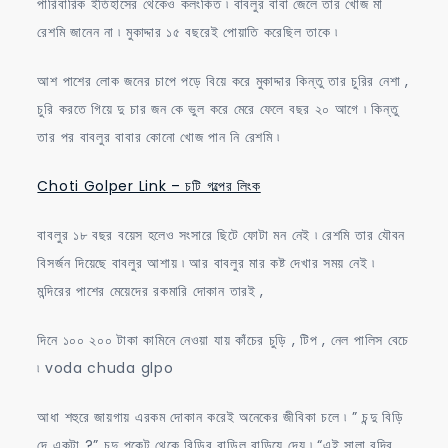
পারিবারিক ইতিহাসের থেকেও কলংকিত ৷ বাবলুর বাবা জেলে তার খোজ মা
রেশমি জানেন না ৷ মুকাদ্দার ১৫ বছরেই পোয়াতি করেছিল তাকে ৷
আশ পাশের লোক জনের চাপে পড়ে বিয়ে করে মুকাদ্দার কিন্তু তার চুরির নেশা ,
চুরি করতে গিয়ে দু চার জন কে ভুল করে মেরে ফেলে বছর ২০ আগে ৷ কিন্তু
তার পর বাবলুর বাবার কোনো খোজ পান নি রেশমি ৷
Choti Golper Link – চটি গল্পের লিংক
বাবলুর ১৮ বছর বয়েস হলেও সংসারে ছিটে ফোটা মন নেই ৷ রেশমি তার যৌবন
বিসর্জন দিয়েছে বাবলুর আশায় ৷ আর বাবলুর মার কষ্ট দেখার সময় নেই ৷
মন্দিরের পাশের মেয়েদের রকমারি দোকান তারই ,
দিনে ১০০ ২০০ টাকা কামিনে নেওয়া যায় কাঁচের চুড়ি , টিপ , নেল পালিস বেচে
৷ voda chuda glpo
আধা শহুরে জায়গায় এরকম দোকান করেই অনেকের জীবিকা চলে ৷ ” চন্দু বিড়ি
দে একটা ?” চন্দু পকেট থেকে বিড়ির বান্ডিল বাড়িয়ে দেয় ৷ “এই সালা বদ্রি