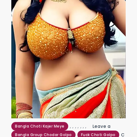
,
,
,
,
,
,
,
Leave a
Bangla Choti Kajer Meye
C
Bangla Group Chodar Golpo
Fuck Choti Golpo