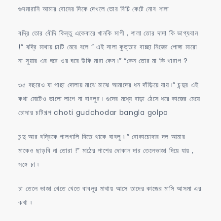
গুদমারানি আমার বোনের দিকে দেখলে তোর বিচি কেটে নোব শালা
বদ্রি তোর বৌদি কিন্তু একেবারে খানকি মাগী , শালা তোর দাদা কি ভাগ্যবান
!” বদ্রি মাথায় চাটি মেরে বলে ” এই সালা কুত্তার বাচ্ছা নিজের পোঙ্গা মারো
না সুয়ার এর ঘরে ওর ঘরে উকি মারা কেন ৷” “কেন তোর মা কি খারাপ ?
৩৫ বছরেও যা পাছা দোলায় মাঝে মাঝে আমাদের ধন দাঁড়িয়ে যায় ৷” চন্দুর এই
কথা মোটেও ভালো লাগে না বাবলুর ৷ গুদের মধ্যে বাড়া ঠেসে ধরে কাজের মেয়ে
চোদার চটিগল্প choti gudchodar bangla golpo
চন্দু আর বদ্রিকে গালগালি দিতে থাকে বাবলু ৷ ” বোকাচোদার দল আমার
মাকেও ছাড়বি না তোরা !” মাঠের পাশের দোকান দার তেলেভাজা দিয়ে যায় ,
সঙ্গে চা ৷
চা তেলে ভাজা খেতে খেতে বাবলুর মাথায় আসে তাদের কাজের মাসি আসমা এর
কথা ৷