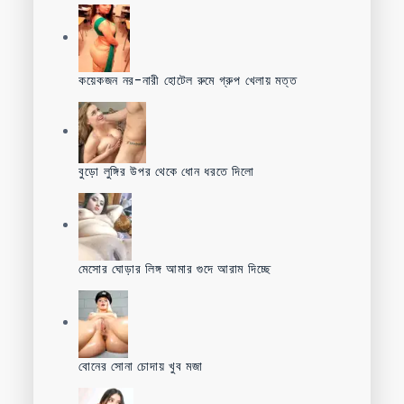
কয়েকজন নর-নারী হোটেল রুমে গ্রুপ খেলায় মত্ত
বুড়ো লুঙ্গির উপর থেকে ধোন ধরতে দিলো
মেসোর ঘোড়ার লিঙ্গ আমার গুদে আরাম দিচ্ছে
বোনের সোনা চোদায় খুব মজা