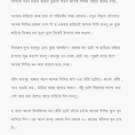
পিসিকে গরম করতে করতে বুঝতে পারল আসমা পিসির শরীরে ঘামের গন্ধ ,
অন্যের বাড়িতে কাজ করে সে পরিচর্যার সময় কোথায় ৷ তবুও বিকৃত যৌনতায়
আসমা পিসির লোমশ বগল টা দু একবার চাটতেই আসমা পিসি বাবলু কে বুকে
জড়িয়ে নিজের গুদ তুলে তুলে নিজেই ঠাপাতে শুরু করলো ৷
নিদারুন সুখে বাবলুর চোখ বুজে আসছিল ৷ থামের মত দুটো পা ছাড়িয়ে গুছিয়ে
ঠাপাতে সুরু করলো বাবলু ৷ বাবলুর ধন নেহাৎ ছোট নয় ৷ পুরুষ্ট ধনের ঠাপে
আসমা পিসির গুদ সাদা ফ্যানে ভরে গেছে ৷
হটাৎ বাবলুর নজোর পড়ল আসমা পিসির মাই-এর বোঁটা দুটোয় ৷ কালো বোঁটা ,
আর খয়েরি ঘের , উচিয়ে আছে হাতের সামনে ৷ হাঁটু দুটো বিছানায় ভালো করে
সেট করে গুদে ঠাপের মাত্র বাড়িয়ে দিল বাবলু ৷
দু হাতে কালো কিসমিসের মত বোঁটা দুটো চটকে চটকে আসমা পিসির মুখে মুখ
লাগিয়ে দিল ৷ এর আগে বাবলু কোনো দিন কোনো ৪০ বছরের মহিলার মুখ চষে
নি ৷