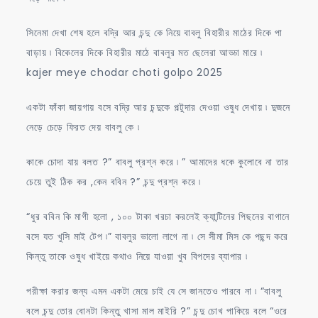
সিনেমা দেখা শেষ হলে বদ্রি আর চন্দু কে নিয়ে বাবলু বিহারীর মাঠের দিকে পা
বাড়ায় ৷ বিকেলের দিকে বিহারীর মাঠে বাবলুর মত ছেলেরা আড্ডা মারে ৷
kajer meye chodar choti golpo 2025
একটা ফাঁকা জায়গায় বসে বদ্রি আর চন্দুকে পল্টুদার দেওয়া ওষুধ দেখায় ৷ দুজনে
নেড়ে চেড়ে ফিরত দেয় বাবলু কে ৷
কাকে চোদা যায় বলত ?” বাবলু প্রশ্ন করে ৷ ” আমাদের ধকে কুলোবে না তার
চেয়ে তুই ঠিক কর ,কেন ববিন ?” চন্দু প্রশ্ন করে ৷
“ধুর ববিন কি মাগী হলো , ১০০ টাকা খরচা করলেই ক্যান্টিনের পিছনের বাগানে
বসে যত খুসি মাই টেপ ৷” বাবলুর ভালো লাগে না ৷ সে সীমা মিস কে পছন্দ করে
কিন্তু তাকে ওষুধ খাইয়ে কথাও নিয়ে যাওয়া খুব বিপদের ব্যাপার ৷
পরীক্ষা করার জন্য এমন একটা মেয়ে চাই যে সে জানতেও পারবে না ৷ “বাবলু
বলে চন্দু তোর বোনটা কিন্তু খাসা মাল মাইরি ?” চন্দু চোখ পাকিয়ে বলে “ওরে