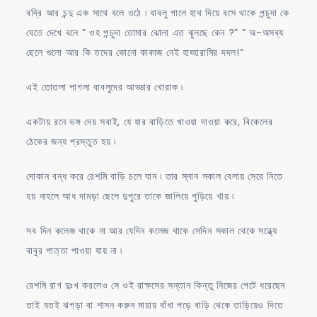
বদ্রি আর চন্দু এক সাথে বলে ওঠে ৷ বাবলু গালে হাথ দিয়ে বসে থাকে পন্চুদা কে
যেতে দেখে বলে ” ওহ পন্চুদা তোমার ঝোলা এত ঝুলছে কেন ?” ” অ-অসব্য
ছেলে গুলো আর কি তদের কোনো কাকাজ নেই হাহ্হারামির দদল!”
এই তোতলা পাগলা বাবলুদের আড্ডার খোরাক ৷
একটায় রনে ভঙ্গ দেয় সবাই, যে যার বাড়িতে খাওয়া দাওয়া করে, বিকেলের
ঠেকের জন্য প্রস্তুত হয় ৷
দোকান বন্ধ করে রেশমি বাড়ি চলে যান ৷ তার স্নান সকাল বেলায় সেরে নিতে
হয় নাহলে আধ দামড়া ছেলে দুপুরে তাকে জালিয়ে পুড়িয়ে খায় ৷
সব দিন কলেজ থাকে না আর যেদিন কলেজ থাকে সেদিন সকাল থেকে সন্ধ্যে
বাবুর পাত্তা পাওয়া যায় না ৷
রেশমি রাগ দুঃখ করলেও সে ওই রাক্ষসের সন্তান কিন্তু নিজের পেটে ধরেছেন
তাই যতই ঝগড়া বা শাসন করুন মায়ায় বাঁধা পড়ে বাড়ি থেকে তাড়িয়েও দিতে