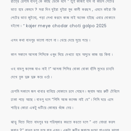
রাত্রে রেশমি বাবলু কে কাছে ডেকে বলে ” তুই কাজই যদি না করিস পেটের
ভাত হবে কেমনে ? সরা দিন ঘুইরা ঘুইরা মুখ কালী করছস , এমনে কইরা কি
পেটের ভাত জুটবো, পড়া লেখা করনে কাজ নাই অনেক হইছে এবার দোকানে
বইসো ৷ “ kajer meye chodar choti golpo 2025
এসব কথা বাবলুর ভালো লাগে না ৷ খেয়ে দেয়ে সুয়ে পড়ে ৷
কাল সকালে আসমা পিসিকে ওষুধ দিয়ে দেখতে হবে অসুধে কাজ হয় কিনা ৷
ওহ বাবলু কলেজ যাও নাই !” আসমা পিসির বোকা বোকা হাঁসি মুখের চাহনি
দেখে বুক দুরু দুরু করে ওঠে ৷
রেশমি সকালে জল খাবার বানিয়ে দোকানে চলে গেছেন ৷ জ্যাম আর রুটি টেবিলে
ঢাকা পড়ে আছে ৷ বাবলু বলে “পিসি আজ কলেজ নাই যে” ৷ পিসি ঘরে এসে
শাড়ির কোচা একটু গুটিয়ে কোমরে গুঁজে নেয় ৷
ঝাড়ু দিতে দিতে বাবলুর ঘর পরিষ্কার করতে করতে বলে ” এত নোংরা করস
ক্যান ?” বাবলু বলে হয়ে যায় এমন ৷ একটা রুটির জ্যামে গুড়ো পাওডার ভালো