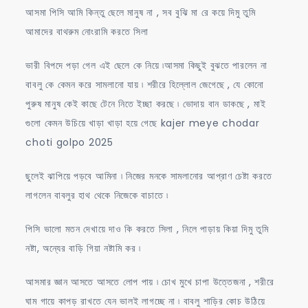
আসমা পিসি আমি কিন্তু ছেলে মানুষ না , সব বুঝি মা রে কয়ে দিমু তুমি
আমাদের বাথরুম নোংরামি করতে সিলা
ভারী বিপদে পড়া গেল এই ছেলে কে নিয়ে ৷আসমা কিছুই বুঝতে পারলেন না
বাবলু কে কেমন করে সামলানো যায় ৷ শরীরে হিল্লোল জেগেছে , যে কোনো
পুরুষ মানুষ কেই কাছে টেনে নিতে ইচ্ছা করছে ৷ ভোদায় বান ডাকছে , মাই
গুলো কেমন উচিয়ে খাড়া খাড়া হয়ে গেছে kajer meye chodar
choti golpo 2025
ছুলেই ঝাপিয়ে পড়বে আমিনা ৷ নিজের মনকে সামলানোর আপ্রাণ চেষ্টা করতে
লাগলেন বাবলুর হাথ থেকে নিজেকে বাচাতে ৷
পিসি ভালো মতন দেখায়ে দাও কি করতে সিলা , নিলে পাড়ায় কিয়া দিমু তুমি
নষ্টা, অন্যের বাড়ি গিয়া নষ্টামি কর ৷
আসমার জ্ঞান আসতে আসতে লোপ পায় ৷ চোখ মুখে চাপা উত্তেজনা , শরীরে
ঘাম গায়ে কাপড় রাখতে যেন ভালই লাগচ্ছে না ৷ বাবলু শাড়ির কোচ উঠিয়ে