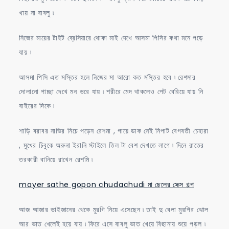
খায় না বাবলু ৷
নিজের মায়ের টাইট ব্রেসিয়ারে থোকা মাই দেখে আসমা পিসির কথা মনে পড়ে
যায় ৷
আসমা পিসি এত মস্তির হলে নিজের মা আরো কত মস্তির হবে ৷ রেশমার
দোলানো পাচ্ছা দেখে মন ভরে যায় ৷ শরীরে মেদ থাকলেও পেট বেরিয়ে যায় নি
বাইরের দিকে ৷
শাড়ি বরাবর নাভির নিচে পড়েন রেশমা , গায়ে ডাক নেই নিপাট বেগবতী চেহারা
, মুখের চিবুকে অরুনা ইরানি স্টাইলে তিল টা বেশ দেখতে লাগে ৷ দিনে রাতের
তরকারী বানিয়ে রাখেন রেশমি ৷
mayer sathe gopon chudachudi মা ছেলের সেক্স গল্প
আজ আজার ভাইজানের থেকে মুরগি নিয়ে এসেছেন ৷ তাই দু বেলা মুরগির ঝোল
আর ভাত খেলেই হয়ে যায় ৷ ফিরে এসে বাবলু ভাত খেয়ে বিছানায় শুয়ে পড়ল ৷