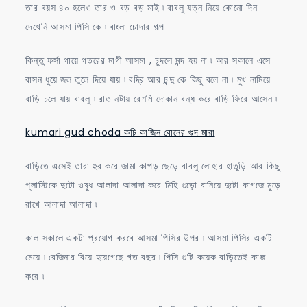
তার বয়স ৪০ হলেও তার ও বড় বড় মাই ৷ বাবলু যত্ন নিয়ে কোনো দিন
দেখেনি আসমা পিসি কে ৷ বাংলা চোদার গল্প
কিন্তু ফর্সা গায়ে গতরের মাগী আসমা , চুদলে মন্দ হয় না ৷ আর সকালে এসে
বাসন ধুয়ে জল তুলে দিয়ে যায় ৷ বদ্রি আর চন্দু কে কিছু বলে না ৷ মুখ নামিয়ে
বাড়ি চলে যায় বাবলু ৷ রাত নটায় রেশমি দোকান বন্ধ করে বাড়ি ফিরে আসেন ৷
kumari gud choda কচি কাজিন বোনের গুদ মারা
বাড়িতে এসেই তারা হুর করে জামা কাপড় ছেড়ে বাবলু লোহার হাতুড়ি আর কিছু
প্লাস্টিকে দুটো ওষুধ আলাদা আলাদা করে মিহি গুড়ো বানিয়ে দুটো কাগজে মুড়ে
রাখে আলাদা আলাদা ৷
কাল সকালে একটা প্রয়োগ করবে আসমা পিসির উপর ৷ আসমা পিসির একটি
মেয়ে ৷ রেজিনার বিয়ে হয়েগেছে গত বছর ৷ পিসি গুটি কয়েক বাড়িতেই কাজ
করে ৷