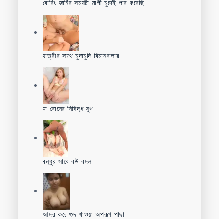
বোরিং জার্নির সময়টা মাগী চুদেই পার করেছি
যাত্রীর সাথে চুদাচুদি বিমানবালার
মা বোনের নিষিদ্ধ সুখ
বন্ধুর সাথে বউ বদল
আদর করে গুদ খাওয়া অপরূপ পাছা