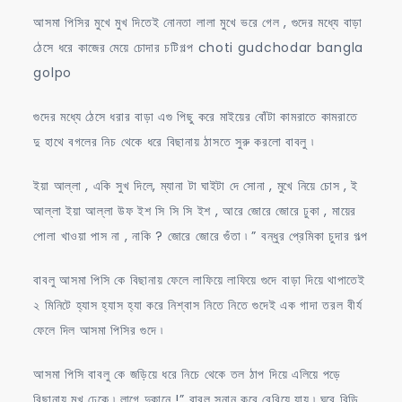
আসমা পিসির মুখে মুখ দিতেই নোনতা লালা মুখে ভরে গেল , গুদের মধ্যে বাড়া
ঠেসে ধরে কাজের মেয়ে চোদার চটিগল্প choti gudchodar bangla
golpo
গুদের মধ্যে ঠেসে ধরার বাড়া এগু পিছু করে মাইয়ের বোঁটা কামরাতে কামরাতে
দু হাথে বগলের নিচ থেকে ধরে বিছানায় ঠাসতে সুরু করলো বাবলু ৷
ইয়া আল্লা , একি সুখ দিলে, ম্যানা টা ঘাইটা দে সোনা , মুখে নিয়ে চোস , ই
আল্লা ইয়া আল্লা উফ ইশ সি সি সি ইশ , আরে জোরে জোরে ঢুকা , মায়ের
পোলা খাওয়া পাস না , নাকি ? জোরে জোরে গুঁতা ৷ ” বন্ধুর প্রেমিকা চুদার গল্প
বাবলু আসমা পিসি কে বিছানায় ফেলে লাফিয়ে লাফিয়ে গুদে বাড়া দিয়ে থাপাতেই
২ মিনিটে হ্যাস হ্যাস হ্যা করে নিশ্বাস নিতে নিতে গুদেই এক গাদা তরল বীর্য
ফেলে দিল আসমা পিসির গুদে ৷
আসমা পিসি বাবলু কে জড়িয়ে ধরে নিচে থেকে তল ঠাপ দিয়ে এলিয়ে পড়ে
বিছানায় মুখ ঢেকে ৷ লাগে দুকানে !” বাবলু স্নান করে বেরিয়ে যায় ৷ ঘরে বিড়ি