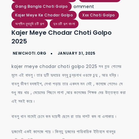
on
omment
Gang Bangla Choti Golpo
kajer
Kajer Meye Ke Chodar Golpo
Xxx Choti Golpo
meye
অশ্লীল চুদাচুদি চটি গল্প
দুধ চটি গল্প বাংলা
Kajer Meye Chodar Choti Golpo
chodar
2025
choti
golpo
2025
kajer meye chodar choti golpo 2025 সব গন্ড গোলের
মূলে এই বাবলু ৷ তার দুটি হৃদয়ের বন্ধু চন্দ্রনাথ ওরফে চন্দু , আর বদ্রি ৷
বাবলু ভীষণ বদমাইশ, লেখা পড়ায় তার একদম মন নেই , কলেজে গেলেও সে
শুধু মার ধার , মেয়েদের পিছনে লাগা ,আর কলেজের শিক্ষক দের উত্তক্ত করা
এই সবই করে ৷
বাবলু খান নামেই চেনে কম বয়েসী ছেলে রা তার দাপট কম না এলাকায় ৷
দুজনেই একই কলেজে পড়ে ৷ কিন্তু দুজনের পারিবারিক ইতিহাস বাবলুর