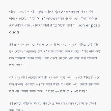
কাছে আসতেই একটা ওষুধের প্যাকেট খুলে দেখায় বাবলু কে হালকা নীল
ডায়মন্ড শেপের ৷ ” ইটা কি ?” কৌতুহলে বাবলু প্রশ্ন করে ৷ “এটা মাগীদের
বেগ তোলার ওষুধ , পেপসির সাথে খাইয়ে দিলেই হলো ” ৷ bon er pasa
cuda
পল্টু চোখ বড় বড় করে উত্তর দেয় ৷ খানিক ভেবে ওষুধ টা ছিনিয়ে নেই পল্টুর
হাথ থেকে ৷ ” ছেলেদের নেই ?” বাবলু আসতে জিজ্ঞাসা করে ৷ “নাহ আজ নেই,
তবে আরেকটা জিনিস আছে ! বলে একটা প্যাকেট খুলে সাদা সাদা ট্যাবলেট
হাথে দেয় ” ৷
এই ওষুধ আগে দেখেছে ভালিয়াম খুব কড়া ঘুমের ওষুধ ৷ ২ তো ট্যাবলেট গুড়ো
করে কাওকে খাওয়ালে ৬ ঘন্টার আগে উঠবে না ৷ দুটো ওষুধ পকেটে পুরে নিয়ে
হাঁটা দেয় সিনেমা হলের দিকে ৷ ” বাবলু ২০ টাকা দে ? ওই বাবলু ” ৷
পল্টু পিছনে সাইকেল চালাতে চালাতে চেচিয়ে যায় ৷ বাবলু বলে “বাকি রইলো
পড়ে পাবে ৷