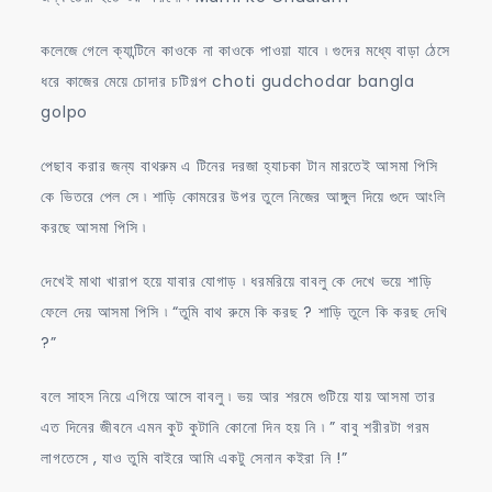
কলেজে গেলে ক্যান্টিনে কাওকে না কাওকে পাওয়া যাবে ৷ গুদের মধ্যে বাড়া ঠেসে
ধরে কাজের মেয়ে চোদার চটিগল্প choti gudchodar bangla
golpo
পেছাব করার জন্য বাথরুম এ টিনের দরজা হ্যাচকা টান মারতেই আসমা পিসি
কে ভিতরে পেল সে ৷ শাড়ি কোমরের উপর তুলে নিজের আঙ্গুল দিয়ে গুদে আংলি
করছে আসমা পিসি ৷
দেখেই মাথা খারাপ হয়ে যাবার যোগাড় ৷ ধরমরিয়ে বাবলু কে দেখে ভয়ে শাড়ি
ফেলে দেয় আসমা পিসি ৷ “তুমি বাথ রুমে কি করছ ? শাড়ি তুলে কি করছ দেখি
?”
বলে সাহস নিয়ে এগিয়ে আসে বাবলু ৷ ভয় আর শরমে গুটিয়ে যায় আসমা তার
এত দিনের জীবনে এমন কুট কুটানি কোনো দিন হয় নি ৷ ” বাবু শরীরটা গরম
লাগতেসে , যাও তুমি বাইরে আমি একটু সেনান কইরা নি !”