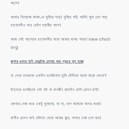
আসে।
আমার নিস্তেজ কামদণ্ড ঘুমিয়ে পড়ে। ঘুমিয়ে পড়ি আমি। ঘুমে ঢলে পড়ে
রত্নাবলীও তার বেহুঁশ স্বামীর পাশে।
আজ সেই স্বপ্নের রত্নাবলীর সাথে আমার বাসর শয্যা। new choti
org
রুপার গুদের হাই ভোল্টেজ চোদায় ঘরে প্রচুর শব্দ হচ্ছে
না পেরে তারককে একদিন বলেছিলাম তুমি বৌদিকে অতো মারো কেনো?
উত্তরে বলেছিলো ওটা বউ না খানকী। রাতদিন খালি চোদন চাই।
কোথায় নেষা করে একটু ঘুমোবো, তা না, বলে আমাকে আদর করো।
মাগীর চোদন খাই মেটাতে যেনো আমার জন্ম, শালার নেষা চলে যায়।