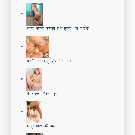
বোরিং জার্নির সময়টা মাগী চুদেই পার করেছি
যাত্রীর সাথে চুদাচুদি বিমানবালার
মা বোনের নিষিদ্ধ সুখ
বন্ধুর সাথে বউ বদল