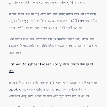
রেওয়াজ করা খাসী. কথায় বলে মনে যার পাপ সাড়া পৃথিবী তার বাপ.
কারোর জানার কথা নয় তবু যেনো মনে হলো সবাই আমার দিকে বেশি তাকাচ্ছে.
দুপুরের দিকে পুকুর ঘাটে গোবিন্দর বউ এর সাথে দেখা. রুক্মিনীর গল্প আরেকদিন
বলবো রুক্মিণী আমাকে দেখে বললো রতন দা পিঠটা একটু ঘষে দাও.
একে রাতের কথা ভেবে উত্তেজনা তারপর রুক্মিনীর নির্লোম পিঠ, হাতের চাপ
হয়তো বেশি পড়ে গেছিলো. রুক্মিণী আঁতকে উঠলো তারপর বললো বাবা আজ যে
এতো জোড়.
Father Daughter Incest Story পালক মেয়েকে রাতে চুদলো
বাবা
জানো রোটান্ডা রত্না মাগী আজ নাং বাড়ি যাবে. আমি থতমত খেয়ে বিষম খাবার
upokrom. বলকাম হঠাৎ. বললো jano, আজ আমাদের পার্লর এ
এসেছিলো একটু আগে বললো মম দিয়ে লোম তুলে দিতে হাত পা গুদ সব.