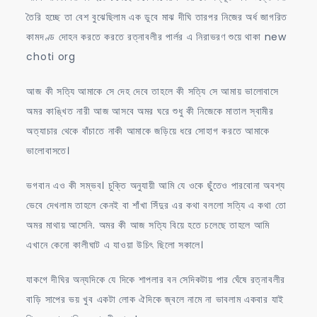
তৈরি হচ্ছে তা বেশ বুঝেছিলাম এক ডুবে মাঝ দীঘি তারপর নিজের অর্ধ জাগরিত
কামদণ্ড দোহন করতে করতে রত্নাবলীর পার্লর এ নিরাভরণ শুয়ে থাকা new
choti org
আজ কী সত্যি আমাকে সে দেহ দেবে তাহলে কী সত্যি সে আমায় ভালোবাসে
অমর কাঙ্খিত নারী আজ আসবে অমর ঘরে শুধু কী নিজেকে মাতাল স্বামীর
অত্যাচার থেকে বাঁচাতে নাকী আমাকে জড়িয়ে ধরে সোহাগ করতে আমাকে
ভালোবাসতে।
ভগবান এও কী সম্ভব। চুক্তি অনুযায়ী আমি যে ওকে ছুঁতেও পারবোনা অবশ্য
ভেবে দেখলাম তাহলে কেনই বা শাঁখা সিঁদুর এর কথা বললো সত্যি এ কথা তো
অমর মাথায় আসেনি. অমর কী আজ সত্যি বিয়ে হতে চলেছে তাহলে আমি
এখানে কেনো কালীঘাট এ যাওয়া উচিৎ ছিলো সকালে।
যাকগে দীঘির অন্যদিকে যে দিকে শাপলার বন সেদিকটায় পার ঘেঁষে রত্নাবলীর
বাড়ি সাপের ভয় খুব একটা লোক ঐদিকে জ্বলে নামে না ভাবলাম একবার যাই