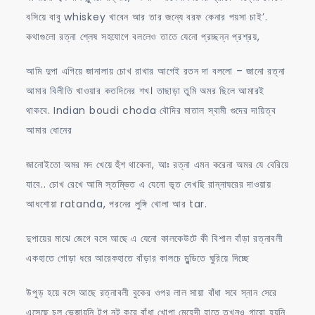
বসিয়ে বাবু whiskey খাবেন আর তার জন্যে বরফ কেনার পয়সা চাই’.
কথাগুলো রত্না শ্লেষ সহযোগে বললেও তাতে যেনো প্রচ্ছন্ন প্রশ্রয়,
আমি দুপা এগিয়ে জানালায় চোখ রাখার আগেই রতন দা বললো – জানো রত্না
আমার বিলীতি খাওয়ার কতদিনের শখ। তাছাড়া তুমি অমর ছিলে আমারই
থাকবে. Indian boudi choda বৌদির মাতাল স্বামী গুদের দায়িত্ব
আমার ধোনের
জানোইতো অমর মদ খেয়ে হুঁশ থাকেনা, আঃ রত্না এমন করেনা অমর যে বেরিয়ে
যাবে.. চোখ রেখে আমি স্তম্ভিত এ যেনো ভূত দেখছি রান্নাঘরের দাওয়ায়
আধশোয়া ratanda, পরনের লুঙ্গি খোলা আর tar.
দুপায়ের মাঝে জেগে বসে আছে এ যেনো কালকেউটে কী বিশাল বাঁড়া রত্নাবলী
একহাতে গোড়া ধরে আরেকহাতে বাঁড়ার কালচে মুন্ডিতে ঘুরিয়ে দিচ্ছে
উপুড় হয়ে বসে আছে রত্নাবলী বুকের ওপর লাল সায়া বাঁধা সবে স্নান সেরে
এসেছে চুল ভেজায়নি টপ নট করে বাঁধা খোপা মেহেদী হাতে তখনও গারো হয়নি