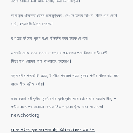
রত্না বৌদির কথা আমি বলেছি কিনা মনে পড়েনা।
আষাঢ়ের ধানক্ষেত যেমন মনোমুগ্ধকর, দেখলে হৃদয়ে আপনা থেকে গান জেগে
ওঠে, রত্নাবলী মিত্র সেরকম।
দুপায়ের ফাঁকের পুরুষ দণ্ড হাঁসফাঁস করে তাকে দেখলে।
এমনকি রোজ রাতে যাদের ভায়াগ্রার প্রয়োজন পরে নিজের সতী মাগী
সিঁদুরমাখা বৌদের পাল খাওয়াতে, তাদেরও।
রত্নাবলীর গতরটাই এমন, টানটান শ্যামলা গড়ন বুকের গভীর খাঁজে ঘাম জমে
থাকে শীত গ্রীষ্ম বর্ষায়।
নাভি যেনো বর্ষাস্ফীত সুবর্ণরেখার ঘূর্ণিস্রোত আর চোখে তার অমোঘ টান, –
গভীর রাতে পথ হারানো মাতাল ঠিক গন্তব্য খুঁজে পাবে সে চোখে।
newchotiorg
কোমর পর্যন্ত তুলে ধরে গুদে বাঁড়া ঠেকিয়ে মারলেন এক ঠাপ