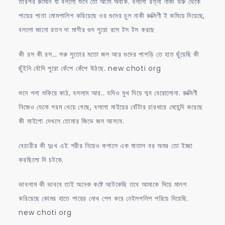
তারপর রুমিনি যা বললো শুনে তো আমি অবাক. বললো রত্না নাকী উরু থেকে
পায়ের পাতা মোমপালিশ করিয়েছে ওর গুদের চুল নাকী রুক্মিণী ই কমিয়ে দিয়েছে,
বললো জানো রতন দা মাগীর গুদ পুরো রসে টস টস করছে
কী রস কী রস… সরু সুতোর মতো জল আর গুদের পাপড়ি তে হাত ছুঁয়েছি কী
ছুঁইনি বৌদি পুরো কেঁপে কেঁপে উঠছে. new choti org
শুনে গলা শুকিয়ে কাঠ, বললাম আর.. যদিও মুখ দিয়ে শব্দ বেরোলোনা. রুক্মিণী
নিজেও যেনো গরম খেয়ে গেছে, বললো মাইয়ের বোঁটার চারধারে মেহেন্দি করেছে
কী মাইগো দেখলে তোমার জিভে জল আসবে.
বেচারীর কী দুঃখ এই শরীর নিয়েও কপালে এক মাতাল বর অমর তো ইচ্ছা
করছিলো দি চটকে.
ভাবলাম কী ভাববে তাই অনেক কষ্টে আটকেছি তবে আমাকে দিয়ে মালশ
করিয়েছে কোমর হাতে পায়ের নোখ শেপ করে নেইলপলিশ পরিয়ে দিয়েছি.
new choti org