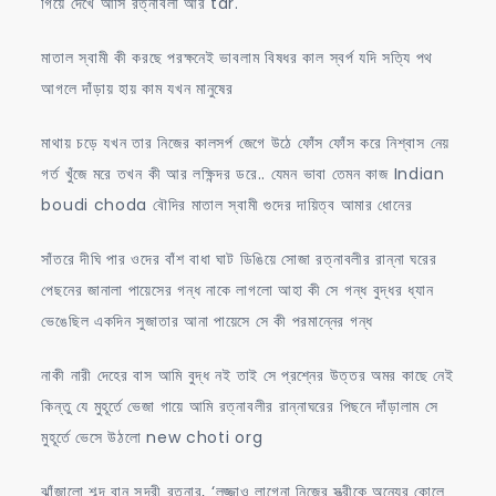
গিয়ে দেখে আসি রত্নাবলী আর tar.
মাতাল স্বামী কী করছে পরক্ষনেই ভাবলাম বিষধর কাল স্বর্প যদি সত্যি পথ
আগলে দাঁড়ায় হায় কাম যখন মানুষের
মাথায় চড়ে যখন তার নিজের কালসর্প জেগে উঠে ফোঁস ফোঁস করে নিশ্বাস নেয়
গর্ত খুঁজে মরে তখন কী আর লক্ষিন্দর ডরে.. যেমন ভাবা তেমন কাজ Indian
boudi choda বৌদির মাতাল স্বামী গুদের দায়িত্ব আমার ধোনের
সাঁতরে দীঘি পার ওদের বাঁশ বাধা ঘাট ডিঙিয়ে সোজা রত্নাবলীর রান্না ঘরের
পেছনের জানালা পায়েসের গন্ধ নাকে লাগলো আহা কী সে গন্ধ বুদ্ধর ধ্যান
ভেঙেছিল একদিন সুজাতার আনা পায়েসে সে কী পরমান্নের গন্ধ
নাকী নারী দেহের বাস আমি বুদ্ধ নই তাই সে প্রশ্নের উত্তর অমর কাছে নেই
কিন্তু যে মুহূর্তে ভেজা গায়ে আমি রত্নাবলীর রান্নাঘরের পিছনে দাঁড়ালাম সে
মুহূর্তে ভেসে উঠলো new choti org
ঝাঁজালো শব্দ বান সুন্দরী রত্নার, ‘লজ্জাও লাগেনা নিজের স্ত্রীকে অন্যের কোলে