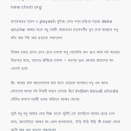
new choti org
রান্নাঘরের গ্যাস এ payesh ফুটছে তোর গন্ধ ছড়িয়ে পড়ছে deke
anche আমার মতো মধু লোভী নাকেদের। রত্নাবলীর মুখ দেখা যাচ্ছেনা শুধু
কাঁধ আর পিঠ আর ছড়ানো পশ্চাৎদেশ
নিজের বরের চোখে চোখ রেখে বললো বাবু সোনাটার কত দুঃখ আজ বউ অন্যের
বিছানায় যাবে, তারপর ঝাঁজিয়ে বললো – অবশ্য দুঃখ কোথায় মাতালের মদ
পেলেই হলো
ছিঃ আমার বাবা জানলেনোনা কার হাতে মেয়েকে সপেছেন শুধু এক মদের
বোতলের জন্যে বউ বিক্রী করতে চলেছে ছিঃ। Indian boudi choda
বৌদির মাতাল স্বামী গুদের দায়িত্ব আমার ধোনের
তুমি শুধু শুধু আমায় দোষ দিচ্ছ রত্না তুমিই তো বলেছিলে আমায় ছেড়ে চলে
যাবে, জানোইতো আমার মদ খেলে হুশথাকেনা.. উড়ি উড়ি উড়ি কী করছো সোনা
আমি আর ধরে রাখতে পারবোনা।