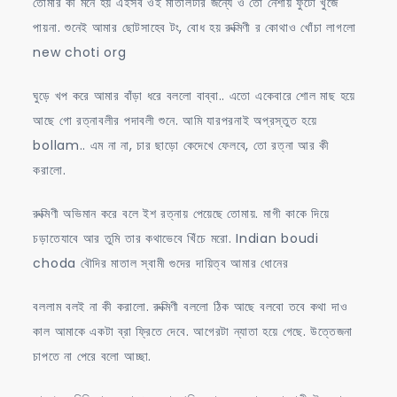
তোমার কী মনে হয় এইসব ওই মাতালটার জন্যে ও তো নেশায় ফুটো খুঁজে
পায়না. শুনেই আমার ছোটসাহেব টং, বোধ হয় রুক্মিণী র কোথাও খোঁচা লাগলো
new choti org
ঘুড়ে খপ করে আমার বাঁড়া ধরে বললো বাব্বা.. এতো একেবারে শোল মাছ হয়ে
আছে গো রত্নাবলীর পদাবলী শুনে. আমি যারপরনাই অপ্রস্তুত হয়ে
bollam.. এম না না, চার ছাড়ো কেদেখে ফেলবে, তো রত্না আর কী
করালো.
রুক্মিণী অভিমান করে বলে ইশ রত্নায় পেয়েছে তোমায়. মাগী কাকে দিয়ে
চড়াতেযাবে আর তুমি তার কথাভেবে খিঁচে মরো. Indian boudi
choda বৌদির মাতাল স্বামী গুদের দায়িত্ব আমার ধোনের
বললাম বলই না কী করালো. রুক্মিণী বললো ঠিক আছে বলবো তবে কথা দাও
কাল আমাকে একটা ব্রা ফ্রিতে দেবে. আগেরটা ন্যাতা হয়ে গেছে. উত্তেজনা
চাপতে না পেরে বলো আচ্ছা.