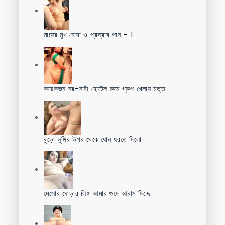
মায়ের মুখ চোদা ও প্রস্রাব পান – 1
কয়েকজন নর-নারী হোটেল রুমে গ্রুপ খেলায় মত্ত
বুড়ো লুঙ্গির উপর থেকে ধোন ধরতে দিলো
মেসোর ঘোড়ার লিঙ্গ আমার গুদে আরাম দিচ্ছে