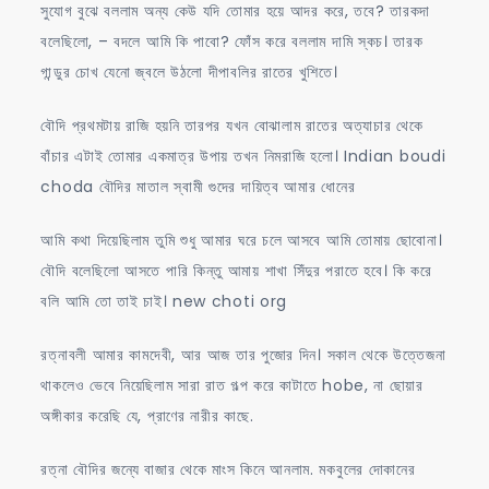
সুযোগ বুঝে বললাম অন্য কেউ যদি তোমার হয়ে আদর করে, তবে? তারকদা
বলেছিলো, – বদলে আমি কি পাবো? ফোঁস করে বললাম দামি স্কচ। তারক
গান্ডুর চোখ যেনো জ্বলে উঠলো দীপাবলির রাতের খুশিতে।
বৌদি প্রথমটায় রাজি হয়নি তারপর যখন বোঝালাম রাতের অত্যাচার থেকে
বাঁচার এটাই তোমার একমাত্র উপায় তখন নিমরাজি হলো। Indian boudi
choda বৌদির মাতাল স্বামী গুদের দায়িত্ব আমার ধোনের
আমি কথা দিয়েছিলাম তুমি শুধু আমার ঘরে চলে আসবে আমি তোমায় ছোবোনা।
বৌদি বলেছিলো আসতে পারি কিন্তু আমায় শাখা সিঁদুর পরাতে হবে। কি করে
বলি আমি তো তাই চাই। new choti org
রত্নাবলী আমার কামদেবী, আর আজ তার পুজোর দিন। সকাল থেকে উত্তেজনা
থাকলেও ভেবে নিয়েছিলাম সারা রাত গল্প করে কাটাতে hobe, না ছোয়ার
অঙ্গীকার করেছি যে, প্রাণের নারীর কাছে.
রত্না বৌদির জন্যে বাজার থেকে মাংস কিনে আনলাম. মকবুলের দোকানের