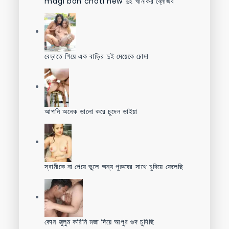
magi bon choti new দুই খানকির ব্লোজব
বেড়াতে গিয়ে এক বাড়ির দুই মেয়েকে চোদা
আপনি অনেক ভালো করে চুদেন ভাইয়া
স্বামীকে না পেয়ে ভুলে অন্য পুরুষের সাথে চুদিয়ে ফেলেছি
কোন জুলুম করিনি মজা দিয়ে আপুর গুদ চুদিছি