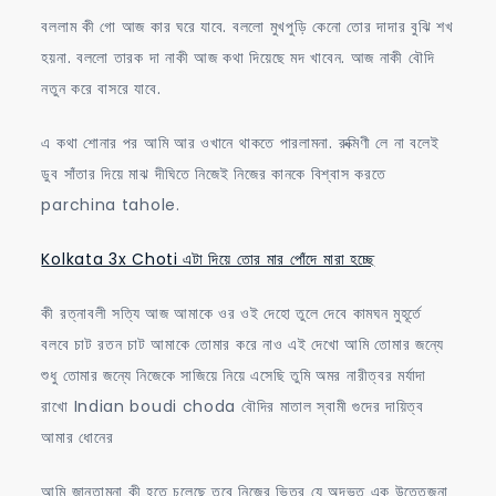
বললাম কী গো আজ কার ঘরে যাবে. বললো মুখপুড়ি কেনো তোর দাদার বুঝি শখ
হয়না. বললো তারক দা নাকী আজ কথা দিয়েছে মদ খাবেন. আজ নাকী বৌদি
নতুন করে বাসরে যাবে.
এ কথা শোনার পর আমি আর ওখানে থাকতে পারলামনা. রুক্মিণী লে না বলেই
ডুব সাঁতার দিয়ে মাঝ দীঘিতে নিজেই নিজের কানকে বিশ্বাস করতে
parchina tahole.
Kolkata 3x Choti এটা দিয়ে তোর মার পোঁদে মারা হচ্ছে
কী রত্নাবলী সত্যি আজ আমাকে ওর ওই দেহো তুলে দেবে কামঘন মুহূর্তে
বলবে চাট রতন চাট আমাকে তোমার করে নাও এই দেখো আমি তোমার জন্যে
শুধু তোমার জন্যে নিজেকে সাজিয়ে নিয়ে এসেছি তুমি অমর নারীত্বর মর্যাদা
রাখো Indian boudi choda বৌদির মাতাল স্বামী গুদের দায়িত্ব
আমার ধোনের
আমি জানতামনা কী হতে চলেছে তবে নিজের ভিতর যে অদ্ভূত এক উত্তেজনা