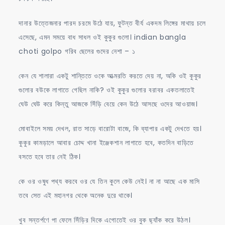
দানার উত্তেজনার পারদ চরমে উঠে যায়, ফুটন্ত বীর্য একদম লিঙ্গের মাথায় চলে
এসেছে, এমন সময়ে বাধ সাধল ওই কুকুর গুলো। indian bangla
choti golpo গরিব ছেলের গুদের নেশা – ১
কেন যে শালারা একটু শান্তিতে ওকে আত্মরতি করতে দেয় না, অকি ওই কুকুর
গুলোর বউকে লাগাতে গেছিল নাকি? ওই কুকুর গুলোর বরাবর একতলাতেই
ঘেউ ঘেউ করে কিন্তু আজকে সিঁড়ি বেয়ে কেন উঠে আসছে ওদের আওয়াজ।
মোবাইলে সময় দেখল, রাত সাড়ে বারোটা বাজে, কি ব্যাপার একটু দেখতে হয়।
কুকুর কামড়ালে আবার চোদ্দ খানা ইঞ্জেকশান লাগাতে হবে, কতদিন বাড়িতে
বসতে হবে তার নেই ঠিক।
কে ওর ওষুধ পথ্য করবে ওর যে তিন কুলে কেউ নেই। না না আছে এক মাসি
তবে সেত এই মহানগর থেকে অনেক দুরে থাকে।
খুব সন্তর্পণে পা ফেলে সিঁড়ির দিকে এগোতেই ওর বুক ছ্যাঁক করে উঠল।