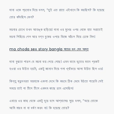
দানা ওকে প্রবোধ দিয়ে বলল, “তুই এত রাতে এইখানে কি করছিস? কি হয়েছে
তোর কাঁদছিস কেন?
ময়নার চোখে তখন আতঙ্ক ছড়িয়ে। দানা ওর মুখের ওপর থেকে হাত সরাতেই
ময়না পিছিয়ে গেল আর নগ্ন বুকের ওপরে ভিজে আঁচল দিয়ে ঢেকে নিল।
ma choda sex story bangla মায়ের গুদ যেন অমৃত
দানা বুঝতে পারল যে ময়না ভয় পেয়ে গেছে। এমন ভাবে ভুতের মতন প্রকট
হওয়া ওর উচিত হয়নি, একটু জানান দিয়ে গলা খ্যাঁকরে আসা উচিত ছিল ওর।
কিন্তু ক্রন্দনরত ময়নাকে একলা দেখে কি করবে ঠিক ভেবে উঠতে পারেনি সেই
সময়ে তাই পা টিপে টিপে একদম কাছে চলে এসেছিল।
এবারে ওর কাছ থেকে একটু দূরে বসে আশ্বাসের সুরে বলল, “অরে তোকে
আমি মারব না বা ধর্ষণ করব না। কি হয়েছে তোর?