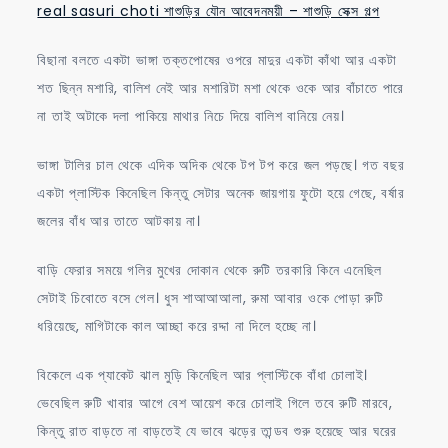
real sasuri choti শাশুড়ির যৌন আবেদনময়ী – শাশুড়ি সেক্স গল্প
বিছানা বলতে একটা ভাঙ্গা তক্তপোষের ওপরে মাদুর একটা কাঁথা আর একটা
শত ছিন্ন মশারি, বালিশ নেই আর মশারিটা মশা থেকে ওকে আর বাঁচাতে পারে
না তাই অটাকে দলা পাকিয়ে মাথার নিচে দিয়ে বালিশ বানিয়ে নেয়।
ভাঙ্গা টালির চাল থেকে এদিক অদিক থেকে টপ টপ করে জল পড়ছে। গত বছর
একটা প্লাস্টিক কিনেছিল কিন্তু সেটার অনেক জায়গায় ফুটো হয়ে গেছে, বর্ষার
জলের বাঁধ আর তাতে আটকায় না।
বাড়ি ফেরার সময়ে গলির মুখের দোকান থেকে রুটি তরকারি কিনে এনেছিল
সেটাই চিবোতে বসে গেল। ধুস শাআআআলা, রুমা আবার ওকে পোড়া রুটি
ধরিয়েছে, মাগিটাকে কাল আচ্ছা করে রদ্দা না দিলে হচ্ছে না।
বিকেলে এক প্যাকেট ঝাল মুড়ি কিনেছিল আর প্লাস্টিকে বাঁধা চোলাই।
ভেবেছিল রুটি খাবার আগে বেশ আয়েশ করে চোলাই গিলে তবে রুটি মারবে,
কিন্তু রাত বাড়তে না বাড়তেই যে ভাবে ঝড়ের তান্ডব শুরু হয়েছে আর ঘরের