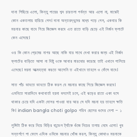
দানা পিছিয়ে এলো, কিন্তু পায়ের শব্দ চারতলা পর্যন্ত আর এলো না, মাঝেই
কোন একতলায় হারিয়ে গেল। দানা অন্তরদ্বন্দের মধ্যে পড়ে গেল, একবার কি
ময়নার কাছে যাবে গিয়ে জিজ্ঞেস করবে এত রাতে বাড়ি ছেড়ে এই নির্জন ফ্লাটে
কেন এসেছে।
ওর কি কোন প্রেমের নাগর আছে নাকি যার সাথে দেখা করার জন্য এই নির্জন
ফ্লাটের বাড়িতে আসা না বিষ্টু ওকে আবার মারধোর করেছে তাই এখানে পালিয়ে
এসেছে। ময়না আত্মহত্যা করতে আসেনি ত এইখানে তাহলে ও ফেঁসে যাবে।
সাত পাঁচ ভাবতে ভাবতে ঠিক করল যে ময়নার কাছে গিয়ে জিজ্ঞেস করবে।
এমনিতে সারাদিনে কথাবার্তা হয়না বললেই চলে, এই ঝড়ের রাতে একা বসে
থাকার চেয়ে যদি একটা দোসর পাওয়া যায় আর সে যদি ময়না হয় তাহলে ক্ষতি
কি। indian bangla choti golpo গরিব ছেলের গুদের নেশা – ১
লুঙ্গিটা ঠিক করে নিয়ে বিড়ির বান্ডেল ট্যাঁকে গুঁজে নিচের তলায় নেমে এলো। খুব
সন্তর্পণে পা ফেলে এদিক ওদিকে ময়নার খোঁজ করল, কিন্তু কোথাও ময়নাকে