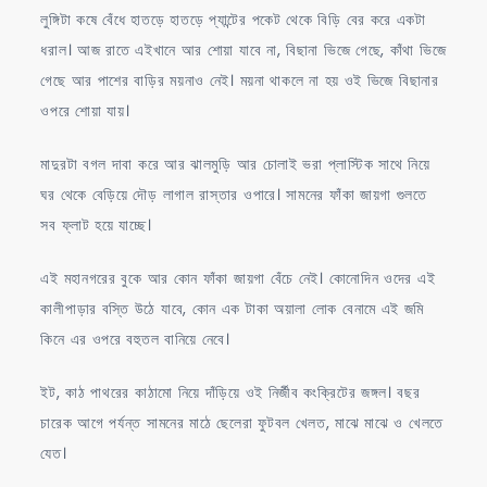
লুঙ্গিটা কষে বেঁধে হাতড়ে হাতড়ে প্যান্টের পকেট থেকে বিড়ি বের করে একটা
ধরাল। আজ রাতে এইখানে আর শোয়া যাবে না, বিছানা ভিজে গেছে, কাঁথা ভিজে
গেছে আর পাশের বাড়ির ময়নাও নেই। ময়না থাকলে না হয় ওই ভিজে বিছানার
ওপরে শোয়া যায়।
মাদুরটা বগল দাবা করে আর ঝালমুড়ি আর চোলাই ভরা প্লাস্টিক সাথে নিয়ে
ঘর থেকে বেড়িয়ে দৌড় লাগাল রাস্তার ওপারে। সামনের ফাঁকা জায়গা গুলতে
সব ফ্লাট হয়ে যাচ্ছে।
এই মহানগরের বুকে আর কোন ফাঁকা জায়গা বেঁচে নেই। কোনোদিন ওদের এই
কালীপাড়ার বস্তি উঠে যাবে, কোন এক টাকা অয়ালা লোক বেনামে এই জমি
কিনে এর ওপরে বহুতল বানিয়ে নেবে।
ইট, কাঠ পাথরের কাঠামো নিয়ে দাঁড়িয়ে ওই নির্জীব কংক্রিটের জঙ্গল। বছর
চারেক আগে পর্যন্ত সামনের মাঠে ছেলেরা ফুটবল খেলত, মাঝে মাঝে ও খেলতে
যেত।