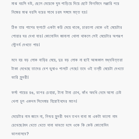
মাঝ বয়সি বউ, ছেলে মেয়েকে ঘুম পাড়িয়ে দিয়ে ছোট ফিনফিনে লঞ্জারি পরে
নিজের মাঝ বয়সি বরের সাথে চরম সঙ্গমে মত্ত হয়।
ঠিক তার পাশের ফ্লাটে একটা কচি মেয়ে থাকে, চারতলা থেকে ওই মেয়েটার
শোয়ার ঘর দেখা যায়। কোনোদিন জানালা খোলা থাকলে সেই মেয়েটার অপরূপ
সৌন্দর্য দেখতে পায়।
মনে হয় বড় লোক বাড়ির মেয়ে, দুর বড় লোক না ছাই আজকাল মধ্যবিত্তরা
টাকা দেখেছে তাদের বেশ ভুষাও পালটে গেছে। তবে ওই তন্বী মেয়েটা দেখতে
ভারি সুন্দরী।
ফর্সা গায়ের রঙ, ডাগর চেহারা, টানা টানা চোখ, কাঁধ অবধি নেমে আসা ঢেউ
খেলা চুল একদম সিনেমার হিরোইনদের মতন।
মেয়েটার নাম জানে না, নিশ্চয় সুন্দরী যখন তখন বাবা মা একটা ভালো নাম
রেখেছে।মদ খেতে খেতে দানা ভাবতে বসে ওকে কি কেউ কোনোদিন
ভালবাসবে?