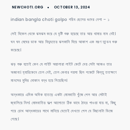
golpo
গরিব
indian bangla choti golpo গরিব ছেলের গুদের নেশা – ১
ছেলের
গুদের
সেই বিকেল থেকে ঝমঝম করে যে বৃষ্টি শুরু হয়েছে তার আর থামার নাম নেই।
নেশা
ঘন ঘন মেঘের ডাক আর বিদ্যুতের ঝলকানি দিয়ে আকাশ এক মরণ তান্ডব শুরু
–
করেছে।
১
ঝড় শুরু হতেই কেন যে লাইট অয়ালারা লাইট কেটে দেয় সেটা আজও তার
অজানা। হ্যারিকেনে তেল নেই, তেল কেনার পয়সা ছিল পকেটে কিন্তু ততক্ষণে
মানসের মুদির দোকান বন্ধ হয়ে গিয়েছিল।
অন্ধকারে এদিক অদিক হাতড়ে একটা মোমবাতি খুঁজে পেল আর সেটাই
জ্বালিয়ে নিল। মোমবাতির অল্প আলোতে ঠিক ভাবে ঠাহর পাওয়া যায় না, কিছু
পরে চোখ আন্ধকারের সাথে মানিয়ে যেতেই দেখতে পেল যে বিছানাটা ভিজে
গেছে।