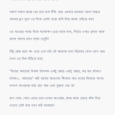
সকাল সকাল কাজে বের হলে দানা উঁকি মেরে একবার ময়নাকে দেখে। পাছায়
কোমরে ছন্দ তুলে ওর দিকে একটা চোরা হাসি দিয়ে কাজে বেড়িয়ে যায়।
ওর যাওয়ার পথের দিকে অনেকক্ষণ চেয়ে থাকে দানা, পিঠের ওপরে দুলতে থাকে
কালো সাপের মতন লম্বা বেনুনি।
বিষ্টু রোজ রাতে মদ খেয়ে এসে কচি বৌ ময়নাকে যখন বিছানায় ফেলে ভোগ করে
তখন ওর লিঙ্গ দাঁড়িয়ে যায়।
“উহহহ আহহহহ উম্মম্ম ইসসসস একটু জোরে একটু জোরে, কর কর চটকাও
চটকাও… আহহহহ” কচি ময়নার আবেগের শীৎকার আর দেহের মিলনের পচপচ
থপথপ আওয়াজে সারা রাত আর ওকে ঘুমাতে দেয় না।
কান পেতে শোনে ওদের চরম খেলার আওয়াজ, মাঝে মাঝে বেড়ার ফাঁক দিয়ে
দেখতে চেষ্টা করে নগ্ন কচি ময়নাকে।