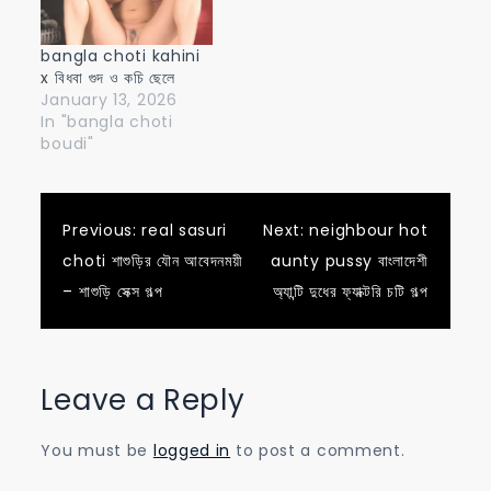
bangla choti kahini
x বিধবা গুদ ও কচি ছেলে
January 13, 2026
In "bangla choti
boudi"
Post
Previous:
real sasuri
Next:
neighbour hot
choti শাশুড়ির যৌন আবেদনময়ী
aunty pussy বাংলাদেশী
navigation
– শাশুড়ি সেক্স গল্প
অ্যান্টি দুধের ফ্যাক্টরি চটি গল্প
Leave a Reply
You must be
logged in
to post a comment.