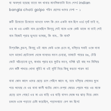
যা অবস্থা হয়েছে তাতে মদ খাবার মানসিকতাটা উবে গেল। indian
bangla choti golpo গরিব ছেলের গুদের নেশা – ১
রুটি চিবোতে চিবোতে ভাবতে বসল কি যেন একটা নাম ছিল ওর। হ্যাঁ তাই ত,
ওর মা ওর একটা নাম রেখেছিল কিন্তু সেই নামে ওকে কেউ ডাকে না তাই সেই
নাম নিজেই প্রায় ভুলতে বসেছে, কি নাম… কি নাম?
বিশ্বজিৎ মন্ডল, কিন্তু ওই নামে কেউ ওকে চেনে না, বস্তির সবাই ওকে দানা
বলে ডাকে। ছোটবেলা থেকে দানবের মতন চেহারা, তামাটে গায়ের রঙ, টেরি
কেটে আঁচড়ানো চুল, মাথায় প্রায় ছয় ফুটের মতন, বলিষ্ঠ দুই বাহু সব মিলিয়ে
যেন কষ্টি পাথরে খোদা মূর্তি। না ওই মূর্তি নিয়ে কিছু করতে পারল না।
বাবা কোন কালে ওদের ছেড়ে চলে গেছিল জানে না, তবে বস্তির লোকের মুখে
পরে শুনেছে যে ওর বাবা কালী ঘাটের কোন বেশ্যা মেয়ের প্রেমে পরে ওর মাকে
ছেড়ে চলে গেছে। ওর মা এর বাড়ি ওর বাড়ি বাসন মেজে ঘর ঝাড় দিয়ে কোন
রকমে ওকে পড়াতে চেষ্টা করেছিল, পড়াশুনাতে বেশ মন ছিল।