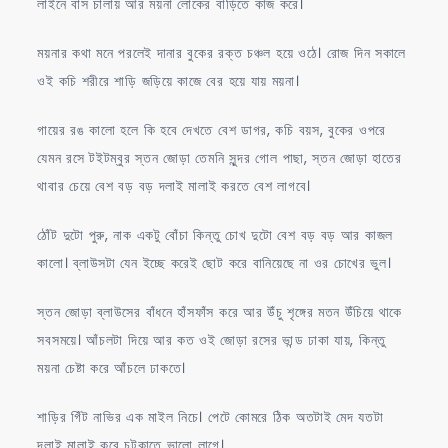
লাইনে বাস চালায় আর ময়না লোকের বাড়িতে কাজ করে।
ময়নার কথা মনে পরলেই দানার বুকের রক্ত চঞ্চল হয়ে ওঠে। রোজ দিন সকালে
ওই কচি শরীরে শাড়ি জড়িয়ে কাজে বের হয়ে যায় ময়না।
গায়ের রঙ কালো হলে কি হবে দেখতে বেশ ডাগর, কচি বয়স, বুকের ওপরে
যেমন রসে টইটম্বুর স্তন জোড়া তেমনি সুন্দর গোল পাছা, স্তন জোড়া হাতের
থাবার চেয়ে বেশ বড় বড় দলাই মালাই করতে বেশ লাগবে।
ঠোঁট দুটো পুরু, নাক একটু বোঁচা কিন্তু চোখ দুটো বেশ বড় বড় আর কাজল
কালো। ব্লাউসটা যেন ইচ্ছে করেই ছোট করে বানিয়েছে না ওর চোখের ভুল।
স্তন জোড়া ব্লাউসের বাঁধনে হাঁসফাঁস করে আর উঁচু শৃঙ্গের মতন উঁচিয়ে থাকে
সবসময়ে। আঁচলটা দিয়ে আর কত ওই জোড়া রসের ভান্ড ঢাকা যায়, কিন্তু
ময়না চেষ্টা করে আঁচলে ঢাকতে।
শাড়ির গিঁট নাভির এক মাইল নিচে। পেটে কোমরে ঠিক অতটাই মেদ যতটা
দলাই মালাই করে চটকাতে ভালো লাগে।