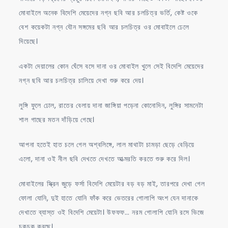
মোবাইলে অনেক বিদেশি মেয়েদের নগ্ন ছবি আর চলচিত্র ভর্তি, কেষ্ট ওকে
বেশ কয়েকটা নগ্ন যৌন সঙ্গমের ছবি আর চলচিত্র ওর মোবাইলে ঢেলে
দিয়েছে।
একটা দেয়ালের কোন ঘেঁসে বসে দানা ওর মোবাইল খুলে সেই বিদেশি মেয়েদের
নগ্ন ছবি আর চলচিত্র চালিয়ে দেখা শুরু করে দেয়।
লুঙ্গি ফুলে ঢোল, রাতের বেলায় দানা জাঙ্গিয়া পড়েনা কোনোদিন, লুঙ্গির সামনেটা
শাল গাছের মতন দাঁড়িয়ে গেছে।
আপনা হতেই হাত চলে গেল অশ্বলিঙ্গে, লাল মাথাটা চামড়া ছেড়ে বেড়িয়ে
এলো, দানা ওই নীল ছবি দেখতে দেখতে আত্মরতি করতে শুরু করে দিল।
মোবাইলের স্ক্রিন জুড়ে ফর্সা বিদেশি মেয়েটার বড় বড় মাই, তারপরে দেখা গেল
ফোলা যোনি, দুই হাতে যোনি ফাঁক করে ভেতরের গোলাপি অংশ যেন দানাকে
দেখাতে ব্যাস্ত ওই বিদেশি মেয়েটা। উফফফ… নরম গোলাপি যোনি রসে ভিজে
চকচক করছে।