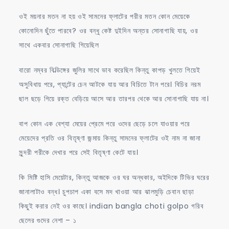
ওই ময়নার মতন না হয় ওই সামনের ফ্লাটের পরীর মতন কোন মেয়েকে
কোনোদিন ছুঁতে পারবে? ওর বন্ধু কেষ্ট দুইদিন অন্তর সোনাগাছি যায়, ওর
সাথে একবার সোনাগাছি গিয়েছিল
বারো নম্বর বিল্ডিঙ্গের জুলির সাথে ভাব করেছিল কিন্তু কাপড় খুলতে গিয়েই
অসুবিধায় পরে, প্যান্টের চেন আটকে যায় আর বিচিতে টান পরে। বিচির নরম
ছাল ছড়ে গিয়ে রক্ত বেড়িয়ে আসে আর তারপর থেকে আর সোনাগাছি যায় না।
বাপ কোন এক বেশ্যা মেয়ের প্রেমে পরে ওদের ছেড়ে চলে যাওয়ার পরে
মেয়েদের প্রতি ওর বিতৃষ্ণা জন্মায় কিন্তু সামনের ফ্লাটের ওই নাম না জানা
সুন্দরী পরীকে দেখার পরে সেই বিতৃষ্ণা কেটে যায়।
কি মিষ্টি হাসি মেয়েটার, কিন্তু আজকে ওর ঘর অন্ধকার, অইদিকে টিভির ঘরের
জানালাটাও বন্ধ। চুপচাপ একা বসে মদ খাওয়া আর ঝালমুড়ি চেবান ছাড়া
কিছুই করার নেই ওর কাছে। indian bangla choti golpo গরিব
ছেলের গুদের নেশা – ১