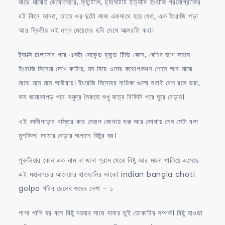
মাঝে মাঝেই ডেবোনেয়ার, ফ্যান্টাসি, চ্যাসটিটি ইত্যাদি ইংরাজি পরনোগ্রাফির
বই কিনে আনত, তাতে ওর দুটো কাজ একসাথে হয়ে যেত, এক ইংরাজি পড়া
আর দ্বিতীয় ওই নগ্ন মেয়েদের ছবি দেখে আত্মরতি করা।
ট্যাক্সি চালানোর পরে একটা সেকেন্ড হ্যান্ড টিভি কেনে, বেশির ভাগ সময়ে
ইংরাজি সিনেমা দেখে কাটায়, মন দিয়ে ওদের কথোপকথন শোনে আর মাঝে
মাঝে মনে মনে আউরায়। ইংরেজি সিনেমার নায়িকা গুলো সবাই বেশ রসে ভরা,
কম জামাকাপড় পরে সমুদ্র সৈকতে শুধু মাত্র বিকিনি পরে ঘুরে বেড়ায়।
এই কালীপাড়ার বস্তির কার দেয়াল কোথায় শুরু আর কোথায় শেষ সেটা বলা
মুশকিল। দরমার বেড়ার অপাশে বিষ্টুর ঘর।
পুরুলিয়ার কোন এক নাম না জানা গ্রাম থেকে বিষ্টু আর ময়না পালিয়ে এসেছে
এই মহানগরের আলেয়ার হাতছানির ডাকে। indian bangla choti
golpo গরিব ছেলের গুদের নেশা – ১
পাশা পাশি ঘর বলে বিষ্টু ময়নার সাথে দানার তুই তোকারির সম্পর্ক। বিষ্টু হাওড়া