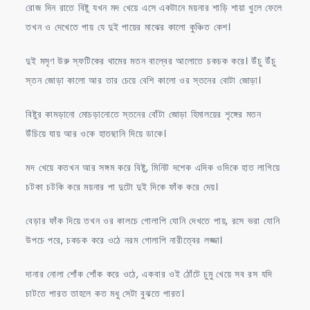
রোজ দিন রাতে বিষ্টু যখন মদ খেয়ে এসে একটানে ময়নার শাড়ি শায়া খুলে ফেলে
তখন ও দেখেতে পায় যে দুই পায়ের মাঝের কালো কুঞ্চিত কেশ।
দুই মসৃণ উরু স্ফটিকের থামের মতন বাল্বের আলোতে চকচক করে। উঁচু উঁচু
স্তন জোড়া কালো আর তার চেয়ে বেশি কালো ওর স্তনের বোটা জোড়া।
বিষ্টুর কামড়ানো মোচড়ানোতে স্তনের বোঁটা জোড়া হিমালয়ের শৃঙ্গের মতন
উঁচিয়ে যায় আর ওকে হাতছানি দিয়ে ডাকে।
মদ খেয়ে কতখন আর সঙ্গম করে বিষ্টু, মিনিট দশেক এদিক ওদিকে হাত লাগিয়ে
চটকা চটকি করে ময়নার পা দুটো দুই দিকে ফাঁক করে দেয়।
বেড়ার ফাঁক দিয়ে তখন ওর কালচে গোলাপি যোনি দেখতে পায়, রসে ভরা যোনি
উপচে পরে, চকচক করে ওঠে নরম গোলাপি নারীত্বের লজ্জা।
দানার নোলা শোঁক শোঁক করে ওঠে, একবার ওই ঠোঁটে চুমু খেয়ে সব রস যদি
চাটতে পারত তাহলে কত মধু সেটা বুঝতে পারত।