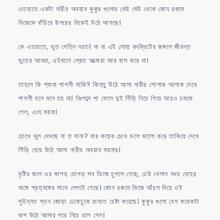
এতরাতে একটা নারীর অবয়াব কুকুর গুলোর ঘেউ ঘেউ থেকে কোন রকমে
নিজেকে বাঁচিয়ে উপরের দিকেই উঠে আসছে।
কে এতরাতে, ভুত পেত্নি নয়ত। না না এই লোহা কংক্রিটের জঙ্গলে জীবন্ত
ভুতের আড্ডা, এইখানে প্রেত আত্মারা আর বাস করে না।
তাহলে কি শ্যামা পাগলী নাকি? কিন্তু উঠে আসা নারীর পোশাক আশাক দেখে
পাগলী বলে মনে হয় না। নিঃশব্দে পা ফেলে দুই সিঁড়ি নিচে গিয়ে আরও চমকে
গেল, এযে ময়না।
চোখে ভুল দেখছে না ত দানা? বার কয়েক চোখ ডলে ভালো করে তাকিয়ে দেখে
সিঁড়ি বেয়ে উঠে আসা নারীর অবয়াব ময়নার।
বৃষ্টির জলে ওর কাপড় চোপড় সব ভিজে চুপসে গেছে, ঢেউ খেলান নধর দেহের
অঙ্গে প্রত্যঙ্গের সাথে লেপটে গেছে। কোন রকমে ভিজে আঁচল দিয়ে ওই
সুউন্নত স্তন জোড়া ঢেকেঢুকে রাখতে চেষ্টা করেছে। কুকুর গুলো বেশ কয়েকটা
ধাপ উঠে আসার পরে নিচে চলে গেল।