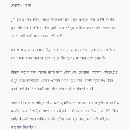
দেখতে পেল না।
বুক ছ্যাঁত করে উঠল, সত্যি কি ময়না আত্ম হত্যা করেছে আর ওইটা ময়নার
ভুত নাকি। কষ্টি পাথরে খোদা মূর্তি আজ পর্যন্ত কাউকে ভয় পায়নি কেননা ওর
আগে কেউ নেই ওর পেছনে কেউ নেই।
ওর মা মাঝ রাতে মারা গেছিল দানা সারা রাত মায়ের মাথা বুকে করে বসেছিল
কখন সকাল হয় আর মা চোখ খুলবে কিন্তু ওর মা আর চোখ খোলেনি।
জীবনে অনেক মড়া, অনেক রক্ত কাটা ছেঁড়া দেখেছে দানা। কতবার এক্সিডেন্টের
মানুষ নিয়ে হাস্পাতাল গেছে। একবার বরানগরের কাছ একটা স্করপিও গাড়ি
একটা লোহার শিক ভর্তি লরি সাথে পেছন থেকে ধাক্কা খায়।
লোহার শিক গুলো গাড়ির কাঁচ ভেঙ্গে ড্রাইভারের আসনে বসা মানুষটাকে এফোঁড়
ওফোঁড় করে দিয়েছিল। পাশে বসা মহিলাটার কাঁধের ভেতর দিয়ে ঢুকে সিটে বিঁধে
গেছিল। কেউ শালা এগিয়ে যায়নি পুলিস কেস হবে বলে, দানা ওই মহিলার
সাহায্যে গিয়েছিল।