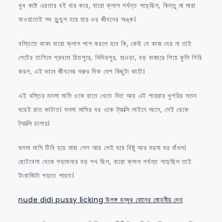
খুব কষ্টে এরতার বই ধার করে, বারো ক্লাস পর্যন্ত পড়েছিল, কিন্তু মা মারা
যাওয়াতেই সব ভুন্ডুল হয়ে যায় ওর জীবনের অঙ্ক।
বস্তিতে থাকা বারো ক্লাস পাশ করলে হবে কি, কেউ যে কাজ দেয় না তাই
পেটের তাগিদে প্রথমে চিতপুরে, খিদিরপুর, হাওড়া, বড় বাজারে গিয়ে কুলি গিরি
করল, এই ভাবে জীবনের শুরুর দিক বেশ কিছুটা কাটে।
এই বস্তির মনসা মাসি ওকে রাতে খেতে দিত আর এই পায়রার খুপরির মতন
ঘরেই রাত কাটাত। মনসা মাসির বর ওকে ট্যাক্সি লাইনে আনে, সেই থেকে
ট্যাক্সি চালায়।
মনসা মাসি টিবি হয়ে মারা গেল আর সেই ঘরে বিষ্টু আর ময়না ঘর বাঁধল।
ছোটবেলা থেকে পড়াশুনার বড় শখ ছিল, বারো ক্লাস পর্যন্ত পড়েছিল তাই
ইংরাজিটা পড়তে পারত।
nude didi pussy licking উলঙ্গ বন্ধুর বোনের মোহনীয় দেহ