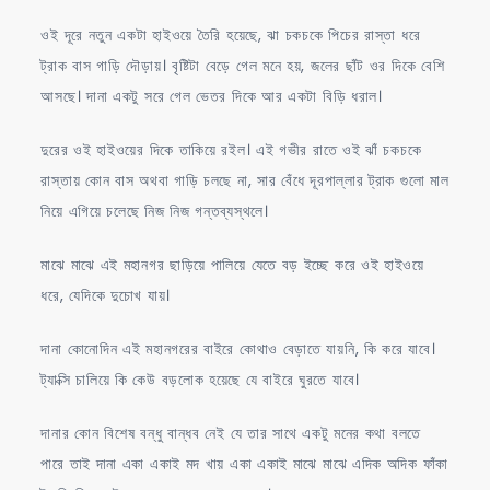
ওই দূরে নতুন একটা হাইওয়ে তৈরি হয়েছে, ঝা চকচকে পিচের রাস্তা ধরে
ট্রাক বাস গাড়ি দৌড়ায়। বৃষ্টিটা বেড়ে গেল মনে হয়, জলের ছাঁট ওর দিকে বেশি
আসছে। দানা একটু সরে গেল ভেতর দিকে আর একটা বিড়ি ধরাল।
দুরের ওই হাইওয়ের দিকে তাকিয়ে রইল। এই গভীর রাতে ওই ঝাঁ চকচকে
রাস্তায় কোন বাস অথবা গাড়ি চলছে না, সার বেঁধে দূরপাল্লার ট্রাক গুলো মাল
নিয়ে এগিয়ে চলেছে নিজ নিজ গন্তব্যস্থলে।
মাঝে মাঝে এই মহানগর ছাড়িয়ে পালিয়ে যেতে বড় ইচ্ছে করে ওই হাইওয়ে
ধরে, যেদিকে দুচোখ যায়।
দানা কোনোদিন এই মহানগরের বাইরে কোথাও বেড়াতে যায়নি, কি করে যাবে।
ট্যাক্সি চালিয়ে কি কেউ বড়লোক হয়েছে যে বাইরে ঘুরতে যাবে।
দানার কোন বিশেষ বন্ধু বান্ধব নেই যে তার সাথে একটু মনের কথা বলতে
পারে তাই দানা একা একাই মদ খায় একা একাই মাঝে মাঝে এদিক অদিক ফাঁকা