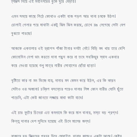
ট্যাক্সি নিয়ে এই মহানগরের বুকে ঘুরে বেড়ায়।
এমন সময়ে কাছে পিঠে কোথাও একটা বাজ পড়ল আর দানা চমকে উঠল।
চোলাই গেলার পরে মাথাটা একটু ঝিম ঝিম করছে, চোখে রঙ লেগেছে সেটা বেশ
বুঝতে পারছে।
আজকে একতলায় ওই ড্রাগস গাঁজা টানার দলটা নেই। বিড়ি মদ খায় তার বেশি
কোনোদিন নেশা ভাং করতে দানা পছন্দ করে না তবে সবকিছুর স্বাদ একবার
করে নেওয়া হয়েছে শুধু মাত্র নারীর সোহাগের ছোঁয়া ছাড়া।
বৃষ্টিতে কার না মন ভিজে যায়, দানার মন কেমন করে উঠল, এর কি কারন
সেটাও ওর অজানা। চব্বিশ বসন্তের পরেও দানার লিঙ্গ কোন নারীর যোনি ছুঁতে
পারেনি, এটা কেউ জানতে লজ্জায় মাথা কাটা যাবে।
এই চার ফুটের চিনেরা এত কমদামে কি করে মাল বানায়, মস্ত বড় প্রশ্ন।
কিন্তু দানার বেশ সুবিধে হয়েছে এই চিনে মালের জন্য।
বাজারে বড় স্ক্রিনের প্রচুর চিনে মোবাইল, দানার কাছেও একটা আছে। কেষ্টর