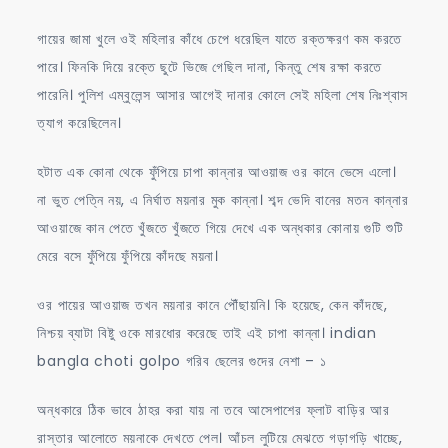
গায়ের জামা খুলে ওই মহিলার কাঁধে চেপে ধরেছিল যাতে রক্তক্ষরণ কম করতে
পারে। ফিনকি দিয়ে রক্তে ছুটে ভিজে গেছিল দানা, কিন্তু শেষ রক্ষা করতে
পারেনি। পুলিশ এম্বুলেন্স আসার আগেই দানার কোলে সেই মহিলা শেষ নিঃশ্বাস
ত্যাগ করেছিলেন।
হটাত এক কোনা থেকে ফুঁপিয়ে চাপা কান্নার আওয়াজ ওর কানে ভেসে এলো।
না ভুত পেত্নি নয়, এ নির্ঘাত ময়নার মুক কান্না। শব্দ ভেদি বানের মতন কান্নার
আওয়াজে কান পেতে খুঁজতে খুঁজতে গিয়ে দেখে এক অন্ধকার কোনায় গুটি শুটি
মেরে বসে ফুঁপিয়ে ফুঁপিয়ে কাঁদছে ময়না।
ওর পায়ের আওয়াজ তখন ময়নার কানে পৌঁছায়নি। কি হয়েছে, কেন কাঁদছে,
নিশ্চয় ব্যাটা বিষ্টু ওকে মারধোর করেছে তাই এই চাপা কান্না। indian
bangla choti golpo গরিব ছেলের গুদের নেশা – ১
অন্ধকারে ঠিক ভাবে ঠাহর করা যায় না তবে আসেপাশের ফ্লাট বাড়ির আর
রাস্তার আলোতে ময়নাকে দেখতে পেল। আঁচল লুটিয়ে মেঝতে গড়াগড়ি খাচ্ছে,