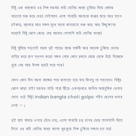
বিষ্টু এক ধাক্কায় ওর লিঙ্গ ময়নার কচি যোনির মধ্যে ঢুকিয়ে দিয়ে কোমর
নাচানো শুরু করে দেয়। সেইসাথে এলো পাথারি ময়নাকে থাপ্পর মারে আর স্তন
চটকায়, ব্যাথায় আর সঙ্গম সুখে ময়না কাতরাতে শুরু করে আর কিছুক্ষণের
মধ্যেই বিষ্টু ঝোল ঝেড়ে দেয় ময়নার গোলাপি কচি যোনির মধ্যে।
বিষ্টু ঘুমিয়ে পড়তেই ময়না দুই পায়ের মাঝে তর্জনী আর মধ্যমা ঢুকিয়ে ভেতর
বাহির করে রাগ স্খলন করে। সঙ্গম শেষে কোন রকমে মেঝে থেকে উঠে নিজেকে
ধুয়ে নেয় আর উলঙ্গ হয়েই শুয়ে পরে।
কোন কোন দিন ময়না কাজের পরে ক্লান্ত হয়ে যায় কিন্তু তা স্বত্বেও বিষ্টুর
ঝোল ঝাড়া চাই। ময়নার শাড়ি শায়া ছিঁড়ে একপ্রকার আদিম অমানুষিক খেলায়
মেতে ওঠে বিষ্টু। indian bangla choti golpo গরিব ছেলের গুদের
নেশা – ১
দুই হাত মাথার ওপরে বেঁধে দেয়, এলো পাথারি চড় চাপর মেরে গালাগালি দিতে
দিতে ওর কচি যোনির মধ্যে কালো কুচকুচে লিঙ্গ ঢুকিয়ে সঙ্গমে রত হয়।