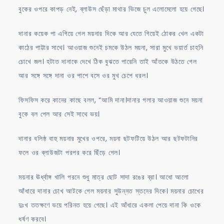
বুকের ওপরে কাপড় নেই, ব্লাউস ছেঁড়া মাথার ভিজে চুল এলোমেলো হয়ে গেছে।
দানার কয়েক পা এগিয়ে গেল ময়নার দিকে আর যেতে গিয়েই ঠোকর খেল একটা
কাঠের পাট্টার সাথে। আওয়াজ শুনেই চমকে উঠল ময়না, সারা মুখে ভয়ার্ত চাহনি
চোখে জল। হটাত দানাকে দেখে ঠিক বুঝতে পারেনি তাই আঁতকে উঠতে গেল
আর সঙ্গে সঙ্গে দানা ওর পাশে বসে ওর মুখ চেপে ধরল।
ফিসফিস করে কানের কাছে বলল, “আমি দানা।দানার গলার আওয়াজ শুনে ময়না
বুকে বল পেল আর সেই সাথে ভয়।
দানার বলিষ্ঠ বাহু ময়নার মুখের ওপরে, ময়না ছটফটিয়ে উঠল আর ছটফটানির
ফলে ওর ব্লাউজটা পরপর করে ছিঁড়ে গেল।
ময়নার ঊর্ধ্বাঙ্গ খালি পরনে শুধু মাত্র ছোট সাদা রঙের ব্রা। আধো আলো
আঁধারে দানার চোখ আটকে গেল ময়নার সুউন্নত স্তনের দিকে। ময়নার চোখের
দুঃখ ততক্ষণে ভয়ে পরিনত হয়ে গেছে। এই আঁধারে একলা পেয়ে দানা কি ওকে
ধর্ষণ করবে।