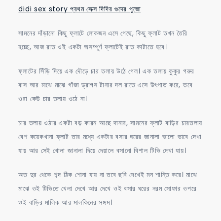
didi sex story প্রথম সেক্স দিদির গুদের পুজো
সামনের দাঁড়ানো কিছু ফ্লাটে লোকজন এসে গেছে, কিছু ফ্লাট তখন তৈরি
হচ্ছে, আজ রাত ওই একটা অসম্পূর্ণ ফ্লাটেই রাত কাটাতে হবে।
ফ্লাটের সিঁড়ি দিয়ে এক দৌড়ে চার তলায় উঠে গেল। এক তলায় কুকুর গরুর
বাস আর মাঝে মাঝে গাঁজা ড্রাগস টানার দল রাতে এসে উৎপাত করে, তবে
ওরা কেউ চার তলায় ওঠে না।
চার তলায় ওঠার একটা বড় কারন আছে দানার, সামনের ফ্লাট বাড়ির চারতলায়
বেশ কয়েকখানা ফ্লাট তার মধ্যে একটার বসার ঘরের জানালা ভালো ভাবে দেখা
যায় আর সেই খোলা জানালা দিয়ে দেয়ালে বসানো বিশাল টিভি দেখা যায়।
অত দুর থেকে শব্দ ঠিক শোনা যায় না তবে ছবি দেখেই মন শান্তি করে। মাঝে
মাঝে ওই টিভিতে খেলা দেখে আর দেখে ওই বসার ঘরের নরম সোফার ওপরে
ওই বাড়ির মালিক আর মালকিনের সঙ্গম।