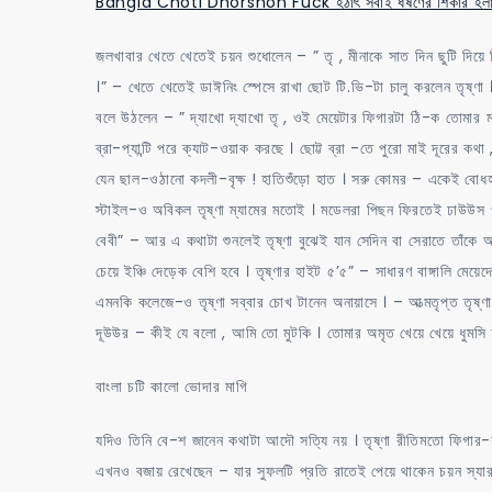
Bangla Choti Dhorshon Fuck হঠাৎ সবাই ধর্ষণের শিকার হল
জলখাবার খেতে খেতেই চয়ন শুধোলেন – ” তৃ , মীনাকে সাত দিন ছুটি দিয়ে
।” – খেতে খেতেই ডাঈনিং স্পেসে রাখা ছোট টি.ভি-টা চালু করলেন তৃষ্ণা
বলে উঠলেন – ” দ্যাখো দ্যাখো তৃ , ওই মেয়েটার ফিগারটা ঠি-ক তোমার
ব্রা-প্যান্টি পরে ক্যাট-ওয়াক করছে । ছোট্ট ব্রা -তে পুরো মাই দূরের 
যেন ছাল-ওঠানো কদলী-বৃক্ষ ! হাতিশুঁড়ো হাত । সরু কোমর – একেই বোধ
স্টাইল-ও অবিকল তৃষ্ণা ম্যামের মতোই । মডেলরা পিছন ফিরতেই ঢাউউস পা
বেবী” – আর এ কথাটা শুনলেই তৃষ্ণা বুঝেই যান সেদিন বা সেরাতে তাঁকে অন
চেয়ে ইঞ্চি দেড়েক বেশি হবে । তৃষ্ণার হাইট ৫’৫” – সাধারণ বাঙ্গালি মেয
এমনকি কলেজে-ও তৃষ্ণা সব্বার চোখ টানেন অনায়াসে । – আত্মতৃপ্ত তৃষ্ণা
দূউউর – কীই যে বলো , আমি তো মুটকি । তোমার অমৃত খেয়ে খেয়ে ধুমসি হ
বাংলা চটি কালো ভোদার মাগি
যদিও তিনি বে-শ জানেন কথাটা আদৌ সত্যি নয় । তৃষ্ণা রীতিমতো ফিগার-কন
এখনও বজায় রেখেছেন – যার সুফলটি প্রতি রাতেই পেয়ে থাকেন চয়ন স্যার 