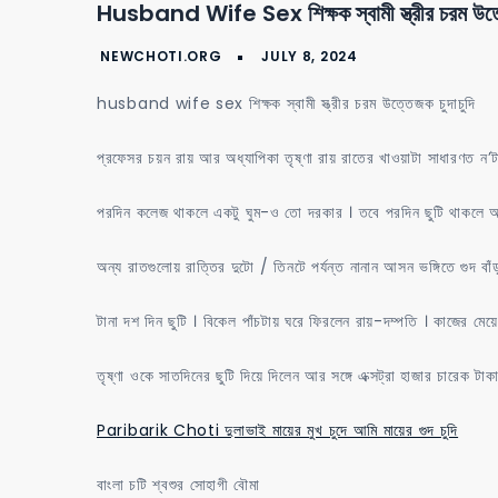
Husband Wife Sex শিক্ষক স্বামী স্ত্রীর চরম উত্ত
husband wife sex শিক্ষক স্বামী স্ত্রীর চরম উত্তেজক চুদাচুদি
প্রফেসর চয়ন রায় আর অধ্যাপিকা তৃষ্ণা রায় রাতের খাওয়াটা সাধারণত ন
পরদিন কলেজ থাকলে একটু ঘুম-ও তো দরকার । তবে পরদিন ছুটি থাকলে আর 
অন্য রাতগুলোয় রাত্তির দুটো / তিনটে পর্যন্ত নানান আসন ভঙ্গিতে গুদ বা
টানা দশ দিন ছুটি । বিকেল পাঁচটায় ঘরে ফিরলেন রায়-দম্পতি । কাজের মে
তৃষ্ণা ওকে সাতদিনের ছুটি দিয়ে দিলেন আর সঙ্গে এক্সট্রা হাজার চারেক টাকা 
Paribarik Choti দুলাভাই মায়ের মুখ চুদে আমি মায়ের গুদ চুদি
বাংলা চটি শ্বশুর সোহাগী বৌমা