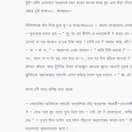
চুঁচি-বোঁটা চোষণরত অধ্যাপক চয়ন রায়ের কানের কাছে মুখ এনে বাঁড়া খ
জোরে চুষি করোওও… কামড়াঃও-
নিপিলটাকে দাঁত দিয়ে কুরে কু-রে দাআঃআওঃওও – নাহলে বোকাচোদা তোমার ন
– তৃষ্ণাকে বলতে হবে – ” নুনু নয় তো কীইই রে গুদচোদানী ? মাত্র তো এ
চোদনা না-হয় আরোও দু’এক ইঞ্চি বাড়ে । এঈঈ তো ? আমার কাছে এটা-ই ন
– খা – খা খা…” – অধ্যাপক এবার বলবেন – ” আমি হিসি করবো ।” – ত
নয় , আগে স-ব-টা দুদু শেষ করে খা-ও , তার পর হিস করিয়ে আনবো !” – চয়
কাঁদতে কাঁদতে অন্য চুঁচিটার নিপল দু’আঙ্গুলে জোওরে মুচড়ে ধরতেই তৃষ্
মুন্ডিটাকে অ্যাকেবারে ল্যাংটো ওপেন করিয়ে হতাশ সুরে বলবেন – ” নাঃ 
বাংলা চটি অন্ধ মাসির বন্ধ দরজা
– কেয়ারফ্রি আটকানো ল্যাংটো অধ্যাপিকা তাঁর অধ্যাপক সহকর্মী-চোদনসঙ্গী
? – তোর গরম মুত চোখে মুখে নিতে হবে – তাই তো ? বোকাচোদা , মাসিকের 
দেঃঃ ” – তৃষ্ণা নীল-ডাউন হয়ে সটান দাঁড়ানো অধ্যাপকের সামনে বসে ” হ
বড়োসড়ো মুক্তোদানার মতো ! . . .