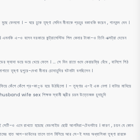
ষে মুছে ফেললো । – ঘরে ঢুকে তৃষ্ণা সেদিন মীনাকে প্রচুর বকাবকি করেন , গালমন্দ দেন ।
যে । এমনকি এ-ও বলেন দরকারে কন্ট্রাসেপ্টিভ পিল কেনার টাকা-ও তিনি এক্সট্রা দেবেন
র ফ্যাদা ভয়ে ভয়ে খেয়ে ফেলে । … সে দিন রাতে গুদে কেয়ারফ্রি বেঁধে , বালিশে পিঠ
াগাতে তৃষ্ণা দুপুরে-দেখা মীনার চোদাচুদির ঘটনাটা বলছিলেন ।
লাফিয়ে কেঁপে কেঁপে প্র-কা-ন্ড হয়ে উঠছিলো । – তৃষ্ণার এ-ই এক নেশা । বাটার মাখিয়ে
়া ! husband wife sex শিক্ষক স্বামী স্ত্রীর চরম উত্তেজক চুদাচুদি
 তাই সেটি-ও এনে রাখতে হয়েছে বেডসাইড ছোট্ট আলমিরা-টেবলটায় । কারণ , চয়ন যে কোন
 ম্যামের হাত আপ-ডাউনের তালে তাল মিশিয়ে আর সে-ই সময় অধ্যাপিকা তৃষ্ণা রায়কে