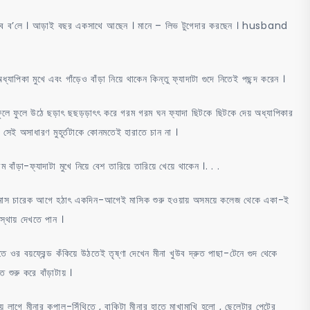
র্ব হবে ব’লে । আড়াই বছর একসাথে আছেন । মানে – লিভ টুগেদার করছেন । husband
্যাপিকা মুখে এবং গাঁড়েও বাঁড়া নিয়ে থাকেন কিন্তু ফ্যাদাটা গুদে নিতেই পছন্দ করেন ।
 ফুলে ফুলে উঠে ছড়াৎ ছছড়ড়াৎৎ করে গরম গরম ঘন ফ্যাদা ছিটকে ছিটকে দেয় অধ্যাপিকার
া সেই অসাধারণ মুহূর্তটাকে কোনমতেই হারাতে চান না ।
ঁড়া-ফ্যাদাটা মুখে নিয়ে বেশ তারিয়ে তারিয়ে খেয়ে থাকেন ।. . .
 । মাস চারেক আগে হঠাৎ একদিন-আগেই মাসিক শুরু হওয়ায় অসময়ে কলেজ থেকে একা-ই
্থায় দেখতে পান ।
র বয়ফ্রেন্ড কঁকিয়ে উঠতেই তৃষ্ণা দেখেন মীনা খুউব দ্রুত পাছা-টেনে গুদ থেকে
ে শুরু করে বাঁড়াটায় ।
গিয়ে লাগে মীনার কপাল-সিঁথিতে , বাকিটা মীনার হাতে মাখামাখি হলো , ছেলেটার পেটের