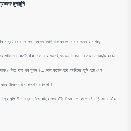
েজক চুদাচুদি
wife
sex
শিক্ষক
স্বামী
স্ত্রীর
’টার মধ্যেই সেরে ফেলেন । কেননা বেশি রাত করলে চোদার সময়ে টান পড়ে ।
চরম
শনিবারের রাতটা ওঁরা সারা রাত জেগেই থাকেন । মানে , রাতভর চোদাচুদি করেন ।
উত্তেজক
চুদাচুদি
ঁড়াকে খেলিয়ে তার পর ঘুমান । … আজ কলেজ হয়ে বড়দিনের ছুটি হয়ে গেল ।
য়ে বছর উনিশের মীনা জলখাবার দিলো ।
। খুব খুশি মীনা পাছা দুলিয়ে বাড়ির পথে হাঁটা দিলো । – ব্যা-স ! বাড়ি এবার ফাঁকা ।