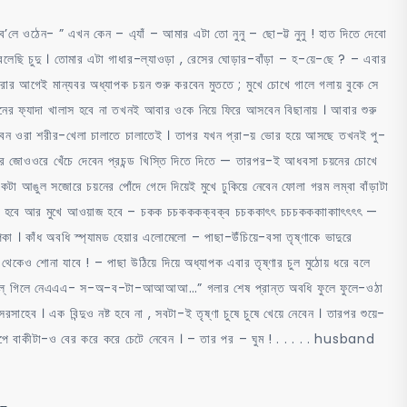
দিয়ে ব’লে ওঠেন- ” এখন কেন – এ্যাঁ – আমার এটা তো নুনু – ছো-ট্ট নুনু ! হাত দিতে দেবো
বলেছি চুদু । তোমার এটা গাধার-ল্যাওড়া , রেসের ঘোড়ার-বাঁড়া – হ-য়ে-ছে ? – এবার
ার আগেই মান্যবর অধ্যাপক চয়ন শুরু করবেন মুততে ; মুখে চোখে গালে গলায় বুকে সে
য়নের ফ্যাদা খালাস হবে না তখনই আবার ওকে নিয়ে ফিরে আসবেন বিছানায় । আবার শুরু
েন ওরা শরীর-খেলা চালাতে চালাতেই । তাপর যখন প্রা-য় ভোর হয়ে আসছে তখনই পু-
ব জোরে জোওওরে খেঁচে দেবেন প্রচন্ড খিস্তি দিতে দিতে — তারপর-ই আধবসা চয়নের চোখে
ঙুল সজোরে চয়নের পোঁদে গেদে দিয়েই মুখে ঢুকিয়ে নেবেন ফোলা গরম লম্বা বাঁড়াটা
়া শুরু হবে আর মুখে আওয়াজ হবে – চকক চচকককক্বক্ব চচককাৎৎ চচচকককাাকাাৎৎৎৎ —
 । কাঁধ অবধি স্প্যামড হেয়ার এলোমেলো – পাছা-উঁচিয়ে-বসা তৃষ্ণাকে ভাদুরে
থেকেও শোনা যাবে ! – পাছা উঠিয়ে দিয়ে অধ্যাপক এবার তৃষ্ণার চুল মুঠোয় ধরে বলে
 গেল্ গেল্ গিলে নেএএএ- স-অ-ব-টা-আআআআ…” গলার শেষ প্রান্ত অবধি ফুলে ফুলে-ওঠা
সাহেব । এক বিন্দুও নষ্ট হবে না , সবটা-ই তৃষ্ণা চুষে চুষে খেয়ে নেবেন । তারপর শুয়ে-
 টিপে বাকীটা-ও বের করে করে চেটে নেবেন । – তার পর – ঘুম ! . . . . . husband