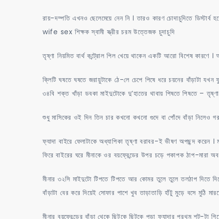
রায়-দম্পতি এখনও ছেলেমেয়ে নেন নি । তারও কারণ চোদাচুদিতে ডিস্টা
wife sex শিক্ষক স্বামী স্ত্রীর চরম উত্তেজক চুদাচুদি
তৃষ্ণা নিয়মিত বার্থ কন্ট্রোল পিল খেয়ে থাকেন একটি আরো বিশেষ কারণে । অধ
ক্লিটি ঘষতে ঘষতে জরায়ুটাকে ঠে-লে চেপে পিষে ধরে চয়নের বাঁড়াটা যখন
৩৪বি শক্ত খাঁড়া ডবকা মাইদুটোকে দু’হাতের থাবায় পিষতে পিষতে – তৃষ্ণ
শুধু মাসিকের ওই দিন তিন চার কখনো কখনো গুদে বা পোঁদে বাঁড়া নিলেও গরম বা
ফ্যাদা বাইরে ফেলাটাকে অধ্যাপিকা তৃষ্ণা বরাবর-ই ভীষণ অপছন্দ করেন
ফিরে বাইরের ঘরে মীনাকে ওর বয়ফ্রেন্ডের উপর চড়ে পকাপক ঠাপ-মারা অবস
মীনার ৩২সি মাইদুটো টিপতে টিপতে আর কোমর তুলে তুলে তলঠাপ দিতে দিতে ও
বাঁড়াটা বের করে দিয়েই সোফার পাশে খুব তাড়াতাড়ি হাঁটু মুড়ে বসে মুঠি মারত
মীনার বয়ফ্রেন্ডের বাঁড়া থেকে ছিটকে ছিটকে পড়া ফ্যাদার প্রথম শট্-টা 