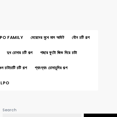
PO FAMILY
মেয়েদের মুখে মাল আউট
যৌন চটি গল্প
দুধ চোদার চটি গল্প
পাছার ফুটো জিভ দিয়ে চাটা
গুদ চাটাচাটি চটি গল্প
গ্যাংব্যাং চোদাচুদির গল্প
OLPO
Search