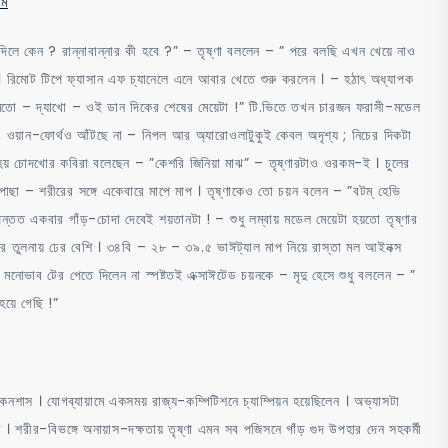
াম
 দিলে কেন ? রান্নাবান্নার কী হবে ?” – তৃষ্ণা বললেন – ” পরে বলছি এখন খেয়ে নাও
 । রিমোট টিপে ফ্যাসান এফ চ্যানেলে এনে আবার খেতে শুরু করলেন । – হঠাৎ অধ্যাপক
 মতো – দ্যাখো – ওই ডান দিকের শেষের মেয়েটা !” টি.ভিতে তখন চারজন ফরাসী-মডেল
কথা , ওয়ান-ফোর্থও আঁটছে না – নিপল আর অ্যারোওলাটুকুই কেবল অদৃশ্য ; নিচের দিকটা
হয় চোদখোর কবিরা বলেছেন – ”কেশরি জিনিয়া মাঝ” – তৃষ্ণারটাও ওরকম-ই । চুলের
ছা – শরীরের সঙ্গে একেবারে মাপে মাপ । তৃষ্ণাকেও তো চয়ন বলেন – ”বটম্ হেভি
্তত একবার গাঁড়-চোদা দেবেই শয়তানটা ! – শুধু লম্বায় মডেল মেয়েটা হয়তো তৃষ্ণার
়েদের তুলনায় ঢের বেশি । ৩৪বি – ২৮ – ৩৯.৫ ভাঈট্যাল মাপ নিয়ে রাস্তা মল আইনক্স
 মনোভাব টের পেতে দিলেন না স্পষ্টতই এক্সাঈটেড চয়নকে – মৃদু হেসে শুধু বললেন – ”
য়ে গেছি !”
শাস । যোগব্যায়ামে একসময় রাজ্য-কম্পিটিশনে চ্যাম্পিয়ন হয়েছিলেন । অভ্যাসটা
। শরীর-বিভঙ্গে অনায়াস-দক্ষতায় তৃষ্ণা এমন সব পজিসনে গাঁড় গুদ উপহার দেন সহকর্মী