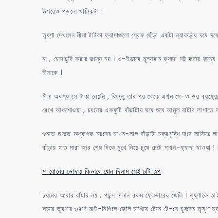
উপরেও পড়লো খানিকটা ।
তৃষ্ণা দেখলেন মীনা টাটকা ফ্যাদাগুলো স্রেফ ছেঁড়া একটা ন্যাকড়ায় ঘষে ঘ
না , চোদাচুদি করার জন্যে নয় । ও-ইভাবে মূল্যবান ফ্যাদা নষ্ট করার জন্
মীনাকে ।
মীনা অবশ্য সে টাকা নেয়নি , কিন্তু তার পর থেকে এখন সে-ও ওর বয়ফ্রেন্ডে
রেখে আধশোওয়া , চয়নের একফুটি বাঁড়াটায় ঘষে ঘষে আমূল বাটার লাগাতে ল
শুনতে শুনতে অধ্যাপক চয়নের মাখন-লাল বাঁড়াটা চক্রবৃদ্ধি হারে লাফিয়ে 
বাঁড়ায় হাত মারা আর শেষ দিকে মুখে নিয়ে চুষে চেটে মাখন-ফ্যাদা খাওয
মা বোনের ভোদায় কিভাবে ধোন দিলাম সেই চটি গল্প
চয়নের আবার বাটার নয় , পছন্দ নানান রকম ফ্লেভারের জেলি । তৃষ্ণাকে
সময়ে তৃষ্ণার ৩৪বি মাই-নিপিলে জেলি মাখিয়ে টেনে টে-নে চুষবেন তৃষ্ণা