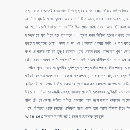
তৃষ্ণা হাত বাড়াতেই চয়ন হাত দিয়ে তৃষ্ণার হাতে থাপ্পড় কষিয়ে সরিয়ে 
না !” – মুচকি হেসে তৃষ্ণার জবাব – ” ঠিক আছে সোনা । এ্যাক্কেরে ভুল 
দা-ও…” বলেই টলটলে মদনপানিটা জিভ মেলে চেটে নেবেন আর ‘হাঁ’ বন্ধ কর
ছড়ছড়ানো মুত নিতে হবে তৃষ্ণাকে । – তৃষ্ণা যখন নিশ্চিত হবেন এখনই চ
করবেন নতুনতর খেলা । সময় গ-ড়া-বে । হয়তো একবার কফি-ও পান করব
রু ক’রে বাটার লাগিয়ে তৃষ্ণা চয়নকে প্রায় কোলে নিয়ে খানিকক্ষণ খুউ
চোখ রেখে বলবেন – ”এ-বা-র” – ব’লেই নিজের বাটার-মাখানো হাতের একটা আ
। পোঁদে পুরে দেওয়া আঙুলটার পুশ-পুল পুশ-পুল টানা-ছাড়া টানা-ছাড
ছটফট করবেন অধ্যাপক … ফ্যাদা না-ম-ছে ; চোষার বেগ বাড়াবেন অধ্যাপিকা
কুত্তি-ই মনে হচ্ছে । বাঁড়া চোষণের মুখ-আওয়াজ বোধহয় আশপাশের বাড়ি 
উঠবেন – ” নে বোকাচুদি নেঃহহ ল্যাওড়াচোষানী নেনেঃঃহহ রেন্ডিচুদি
বাঁড়া ঠে-লে কোমর উঠিয়ে নাচিয়ে একগাদা গরম গরম ফ্যাদা খসাবেন প্রফেসর
পড়ে-হাঁফাতে-থাকা চয়নের খানিকটা নরম-ছোট হয়ে-আসা বাঁড়াটা টিপে
wife sex শিক্ষক স্বামী স্ত্রীর চরম উত্তেজক চুদাচুদি