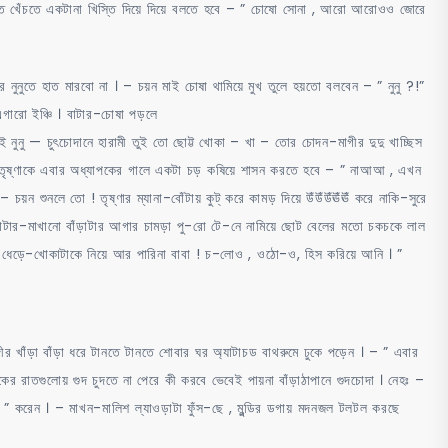
েঁচতে খেঁচতে একটানা খিস্তি দিয়ে দিয়ে বলতে হবে – ” চোষো সোনা , আরো আরোওও জোরে
ুনুতে হাত মারবো না । – চয়ন মাই চোষা থামিয়ে মুখ তুলে হয়তো বলবেন – ” নুনু ?!”
গারো ইঞ্চি । বাটার-চোষা পড়লে
ুনু — চুৎচোদানে হারামী তুই তো ছোট্ট খোকা – খা – তোর চোদন-মাগীর দুদু খাচ্ছিস
ৃষ্ণাকে এবার অধ্যাপকের গালে একটা চড় কষিয়ে শাসন করতে হবে – ” নাআআ , এখন
ন শুনলে তো ! তৃষ্ণার ম্যানা-বোঁটায় কুট্ করে কামড় দিয়ে উঁউঁউঁঊঁঊঁ করে নাকি-সুরে
ণা বাটার-মাখানো বাঁড়াটার আগার চামড়া পু-রো টে-নে নামিয়ে ছোট বেলের মতো চকচকে লাল
এই ধেড়ে-খোকাটাকে নিয়ে আর পারিনা বাবা ! চ-লোও , ওঠো-ও, হিস করিয়ে আনি । ”
র খাঁড়া বাঁড়া ধরে টানতে টানতে শোবার ঘর অ্যাটাচড বাথরুমে ঢুকে পড়েন । – ” এবার
রাতগুলোয় গুদ চুদতে না পেরে কী করবে ভেবেই পায়না বাঁড়াঠাপানে গুদচোদা । নেহঃ –
াঁ ” করেন । – মাখন-মালিশ ল্যাওড়াটা ফুঁস-ছে , মুন্ডির ডগায় মদনজল টলটল করছে