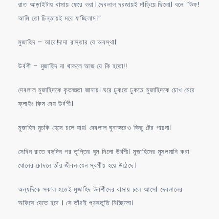
রাত আড়াইটায় বাসায় ফেরে ওরা। দেবলাল দরজায়ই দাঁড়িয়ে ছিলো। বলে “উফ!
আমি তো চিন্তায়ই মরে যাচ্ছিলাম।”
মুজাহিদ – আরে!দাদা রাস্তার যে অবস্থা।
উর্বশী – মুজাহিদ না থাকলে আজ যে কি হতো!!
দেবলাল মুজাহিদকে কৃতজ্ঞতা জানায়। ঘরে ঢুকতে ঢুকতে মুজাহিদকে চোখ মেরে
ফ্লাইং কিস দেয় উর্বশী।
মুজাহিদ মুচকি হেসে চলে যায়। দেবলাল ঘুনাক্ষরেও কিছু টের পায়না।
সেদিন রাতে বহুদিন পর তৃপ্তির ঘুম দিলো উর্বশী। মুজাহিদের মুসলমানি করা
ধোনের চোদনে তাঁর জীবন যেন স্বর্গীয় হয়ে উঠেছে।
অন্যদিকে সকাল হতেই মুজাহিদ উর্বশীদের বাসায় চলে আসে। দেবলালের
অফিসে যেতে হবে । সে তাঁরই প্রস্তুতি নিচ্ছিলো।