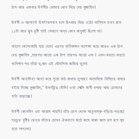
ঠাস করে একবার উর্বশীর ভোদায় ধোন দিয়ে দেয় মুজাহিদ।
উর্বশী ও মাগো!!! উফ!!ভগবান বলে চিৎকার দিয়ে ওঠে। ভাগ্যিস তখন রাত
১১টা আর ঝুম বৃষ্টি তাই সেখানে অন্য কোন মানুষই ছিলো না।
নাহলে কেলেংকারি হয়ে যেত। এরপর খানিকক্ষন অপেক্ষা করে আরও এক ঠাপ
দেয় মুজাহিদ ,তারপর আরো এক ঠাপ তারপর আরো এক । এমন করতে করতে
খানিক্ষন পর তাঁরা দু,জন এই যৌনলিলা জমিয়ে তুলে।
উর্বশী আহ!উহ! আহ! করে পুরো মাঠ মাথায় তুলছে। অন্যদিকে খিস্তির বাহার
বইয়ে দিচ্ছে মুজাহিদ,” উফ!হিন্দু বৌদি। ওহ! সেক্সি মাগী বলছে আর চোদনের
গতি বাড়াচ্ছে।
উর্বশী কোনদিন এত আরাম পায়নি। তাঁর চোখ থেকে আনন্দাশ্রু গড়িয়ে পড়ছে।
প্রচন্ড বৃষ্টির ভেতর তাঁদের চোদন ঐকতানে মাঠে জমে থাকা জলে ছপ ছপ শব্দ
হতে লাগলো।