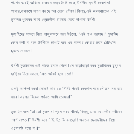
পাশের ঘরেই অফিসে যাওয়ার জন্য তৈরি হচ্ছে উর্বশীর স্বামী দেবলাল।
আবার,বাথরুমে স্নান করছে ওর ছেলে গৌরব। কিন্তু,এই অবস্থাতেও এই
মুসলিম পুরুষের সাথে প্রেমলীলা চালিয়ে যেতে লাগলো উর্বশী।
মুজাহিদের সামনে গিয়ে লাজুকভাবে বলে উঠলো, “এই নাও প্রসাদ।” মুজাহিদ
কোন কথা না বলে উর্বশীকে জাপটে ধরে ওর কমলার কোয়ার মতন ঠোঁটগুলি
চুষতে লাগলো।
উর্বশী মুজাহিদের এই কাজে চমকে গেলো। সে তাড়াহুড়ো করে মুজাহিদের চুম্বন
ছাড়িয়ে নিয়ে বললো,”এত অধৈর্য হলে চলে!!
একটু অপেক্ষা করো সোনা! আর ১০ মিনিট পরেই দেবলাল আর গৌতম বের হয়ে
যাবে। এরপর বিকেল পর্যন্ত আমি তোমার।”
মুজাহিদ বলে “তা তো বুজলাম। প্রসাদ যে খাবো, কিন্তু এতে যে দেবীর শরীরের
স্পর্শ লাগবে।” উর্বশী বলে ” ছি:ছি: কি বলছো!! অন্তত দেবদেবীদের নিয়ে
এরকমটি বলো না।।”