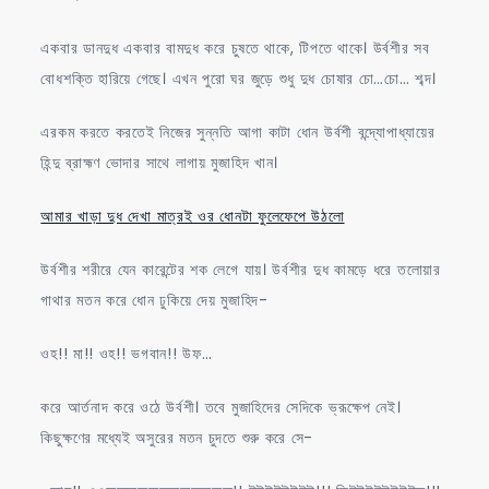
একবার ডানদুধ একবার বামদুধ করে চুষতে থাকে, টিপতে থাকে। উর্বশীর সব
বোধশক্তি হারিয়ে গেছে। এখন পুরো ঘর জুড়ে শুধু দুধ চোষার চো…চো… শব্দ।
এরকম করতে করতেই নিজের সুন্নতি আগা কাটা ধোন উর্বশী বন্দ্যোপাধ্যায়ের
হিন্দু ব্রাহ্মণ ভোদার সাথে লাগায় মুজাহিদ খান।
আমার খাড়া দুধ দেখা মাত্রই ওর ধোনটা ফুলেফেপে উঠলো
উর্বশীর শরীরে যেন কারেন্টের শক লেগে যায়। উর্বশীর দুধ কামড়ে ধরে তলোয়ার
গাথার মতন করে ধোন ঢুকিয়ে দেয় মুজাহিদ-
ওহ!! মা!! ওহ!! ভগবান!! উফ…
করে আর্তনাদ করে ওঠে উর্বশী। তবে মুজাহিদের সেদিকে ভ্রূক্ষেপ নেই।
কিছুক্ষণের মধ্যেই অসুরের মতন চুদতে শুরু করে সে-