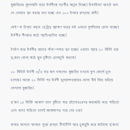
মুজাহিদের মুসলমানি বাড়া উর্বশীকে স্বর্গীয় আনন্দ দিচ্ছে। উফ!উফ! আহ!! বলে
সে যেভাবে শব্দ করছে মনে হচ্ছে যেন ১০০ টাকার রাস্তার মাগী।
কেই-বা চিন্তা করবে যে,হিন্দু ব্রাহ্মণ ঘরের বউ এভাবে মুসলিমের চোদা খাচ্ছে।
উর্বশীর শীৎকার মাঠে প্রতিধ্বনিত হচ্ছে।
টনটন করে উর্বশীর হাতের শাঁখা-পলার শব্দ হচ্ছে। এভাবে প্রায় ২০ মিনিট ধরে
দু,জনে খোলা মাঠে ঝুম বৃষ্টিতে চোদাচুদি করলো।
২০ মিনিটে উর্বশী ৩/৪ বার জল খসালেও মুজাহিদ তখনো ফুল ফোর্সে চুদে
চলেছে। আরো ২০ মিনিট পর উর্বশী বন্দ্যোপাধ্যায়ের ভোদা বীর্য দিয়ে ভরিয়ে
ফেললো মুজাহিদ।
দু’জন ১৫ মিনিট আকাশ তলে বৃষ্টিতে শুয়ে রইলো।এরপর জড়াজড়ি করে গাড়িতে
এসে বসে। গাড়িতে বসেই জামাকাপড় পরে নেয় ওরা।
বাসায় আসতে আসতে পুরো রাস্তা টিপাটিপি আর চুমাচুমি করে কাটালো দু’জন।