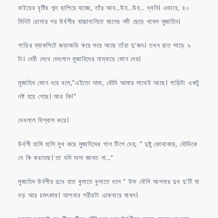
বাইরের বৃষ্টির শব্দ ছাপিয়ে যাচ্ছে, তাঁর আহ…উহ…উহ… ধ্বনি। এভাবে, ৪০
মিনিট চোদার পর উর্বশীর বাচ্চাদানিতে মালের নদী ছেড়ে থামল মুজাহিদ।
গাড়ির ব্যাকসিটে জড়াজড়ি করে শুয়ে আছে তাঁরা দু’জন। তখন রাত সাড়ে ৯
টা। দেরী দেখে দেবলাল মুজাহিদের নাম্বারে ফোন দেয়।
মুজাহিদ ফোন ধরে বলে,”এইতো দাদা, বৌদি আমার সাথেই আছে। গাড়িটা একটু
নষ্ট হয়ে গেছে। আর কি!”
দেবলাল বিশ্বাস করে।
উর্বশী হাসি হাসি মুখ করে মুজাহিদের গাল টিপে দেয়, ” দুষ্টু কোথাকার, বৌদিকে
যে কি করতেছ। তা যদি দাদা জানত না…”
মুজাহিদ উর্বশীর দুধে হাত বুলাতে বুলাতে বলে ” উফ বৌদি আপনার দুধ দু’টি যা
বড় আর চমৎকার। আপনার শরীরটা একেবারে মাখন।