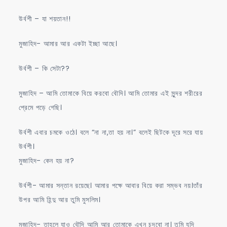
উর্বশী – যা শয়তান!!
মুজাহিদ- আমার আর একটা ইচ্ছা আছে।
উর্বশী – কি সেটা??
মুজাহিদ – আমি তোমাকে বিয়ে করবো বৌদি। আমি তোমার এই সুন্দর শরীরের
প্রেমে পড়ে গেছি।
উর্বশী এবার চমকে ওঠে। বলে “না না,তা হয় না।” বলেই ছিটকে দূরে সরে যায়
উর্বশী।
মুজাহিদ- কেন হয় না?
উর্বশী- আমার সন্তান রয়েছে। আমার পক্ষে আবার বিয়ে করা সম্ভব নয়।তাঁর
উপর আমি হিন্দু আর তুমি মুসলিম।
মুজাহিদ- তাহলে যাও বৌদি আমি আর তোমাকে এখন চুদবো না। তুমি যদি