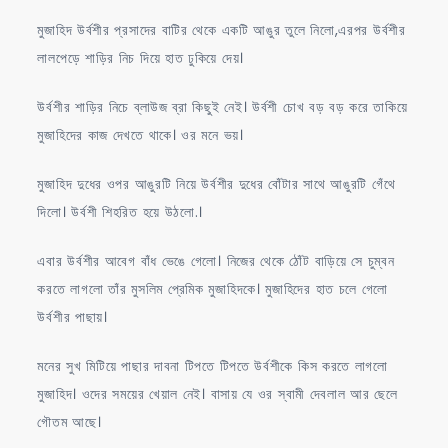
মুজাহিদ উর্বশীর প্রসাদের বাটির থেকে একটি আঙুর তুলে নিলো,এরপর উর্বশীর
লালপেড়ে শাড়ির নিচ দিয়ে হাত ঢুকিয়ে দেয়।
উর্বশীর শাড়ির নিচে ব্লাউজ ব্রা কিছুই নেই। উর্বশী চোখ বড় বড় করে তাকিয়ে
মুজাহিদের কাজ দেখতে থাকে। ওর মনে ভয়।
মুজাহিদ দুধের ওপর আঙুরটি নিয়ে উর্বশীর দুধের বোঁটার সাথে আঙুরটি গেঁথে
দিলো। উর্বশী শিহরিত হয়ে উঠলো.।
এবার উর্বশীর আবেগ বাঁধ ভেঙে গেলো। নিজের থেকে ঠোঁট বাড়িয়ে সে চুম্বন
করতে লাগলো তাঁর মুসলিম প্রেমিক মুজাহিদকে। মুজাহিদের হাত চলে গেলো
উর্বশীর পাছায়।
মনের সুখ মিটিয়ে পাছার দাবনা টিপতে টিপতে উর্বশীকে কিস করতে লাগলো
মুজাহিদ। ওদের সময়ের খেয়াল নেই। বাসায় যে ওর স্বামী দেবলাল আর ছেলে
গৌতম আছে।