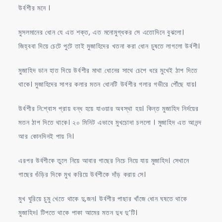
উর্বশীর মনে ।
মুসলমানের ধোন যে এত শক্ত, এত মনোমুগ্ধকর সে এতোদিনে বুঝলো।
জিহ্ববা দিয়ে চেটে পুটে তাই মুজাহিদের খতনা করা ধোন চুষতে লাগলো উর্বশী।
মুজাহিদ ডান হাত দিয়ে উর্বশীর মাথা ধোনের সাথে চেপে ধরে মুখেই ঠাপ দিতে
থাকে। মুজাহিদের সাগর কলার মতন ধোনটি উর্বশীর গলার গভীরে পৌঁছে যায়।
উর্বশীর নি:শ্বাস প্রায় বন্ধ হয়ে যাওয়ার অবস্থা হয়। কিন্ত মুজাহিদ নির্দয়ের
মতন ঠাপ দিতে থাকে। ২০ মিনিট এভাবে মুখচোদা চললো । মুজাহিদ এত আনন্দ
আর কোনদিনই পায় নি।
এরপর উর্বশীকে তুলে নিয়ে আবার গাছের নিচে নিয়ে যায় মুজাহিদ। সেখানে
গাছের গুঁড়ির দিকে মুখ করিয়ে উর্বশীকে দাঁড় করায় সে।
মুখ ঘুরিয়ে চুমু খেতে থাকে দু,জন। উর্বশীর পাছার খাঁজে ধোন ঘষতে থাকে
মুজাহিদ। টিপতে থাকে পাকা আমের মতন দুধ দু’টি।