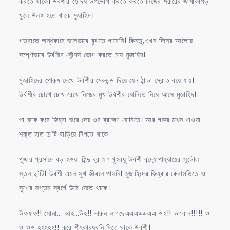
করতে থাকে। উর্বশীর সৌন্দর্য উপভোগ করতে করতে নিজের শরীরের জামাকাপড়
খুলে উলঙ্গ হতে থাকে মুজাহিদ।
গতরাতে অন্ধকারে ভালভাবে বুঝতে পারেনি। কিন্তু,এখন দিনের আলোয়
সম্পূর্ণভাবে উর্বশীর সৌন্দর্য ভোগ করতে চায় মুজাহিদ।
মুজাহিদের পৌরুষ দেখে উর্বশীর মেরুদন্ড দিয়ে যেন ঠান্ডা স্রোত বয়ে যায়।
উর্বশীর চোখে চোখ রেখে নিজের মুখ উর্বশীর যোনিতে নিয়ে আসে মুজাহিদ।
পা ফাক করে জিহ্বা ভরে দেয় ওর ব্রাহ্মণ যোনিতে। আর গরুর মাংস খাওয়া
শক্ত হাত দু’টি বাড়িয়ে টিপতে থাকে
পূজার প্রসাদে বড় হওয়া হিন্দু ব্রাহ্মণ গৃহবধূ উর্বশী বন্দ্যোপাধ্যায়ের সুডৌল
স্তন দু’টি। উর্বশী এমন সুখ জীবনে পায়নি। মুজাহিদের জিহ্বার কেরামতিতে ও
সুখের সপ্তম স্বর্গে উঠে যেতে থাকে।
উফফফ!! সোনা… আহ…উহ!! দারুন লাগছেএএএএএএএ ওহ!! ভগবান!!!!! ও
ও ওও হহহহহ!! করে শীৎকারধ্বনি দিতে থাকে উর্বশী।