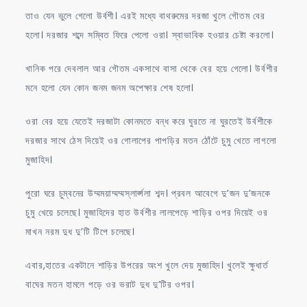
তাও যেন ভুলে গেলো উর্বশী। এরই মধ্যে বাথরুমের দরজা খুলে গৌতম বের
হলো। দরজার শব্দে সম্বিত ফিরে পেলো ওরা। স্বাভাবিক হওয়ার চেষ্টা করলো।
খানিক পরে দেবলাল আর গৌতম একসাথে বাসা থেকে বের হয়ে গেলো। উর্বশীর
মনে হলো যেন কোন জনম জনম অপেক্ষার শেষ হলো।
ওরা বের হয়ে যেতেই দরজাটা কোনমতে বন্ধ করে ঘুরতে না ঘুরতেই উর্বশীকে
দরজার সাথে ঠেস দিয়েই ওর গোলাপের পাপড়ির মতন ঠোঁটে চুমু খেতে লাগলো
মুজাহিদ।
পুরো ঘরে চুম্বনের উম্মময়াম্মম্মস্লার্প্সলা শব্দ। প্রবল আবেগে দু’জন দু’জনকে
চুমু খেয়ে চলেছে। মুজাহিদের হাত উর্বশীর লালপেড়ে শাড়ির ওপর দিয়েই ওর
মাখন নরম দুধ দু’টি টিপে চলেছে।
এবার,হাতের একটানে শাড়ির উপরের অংশ খুলে দেয় মুজাহিদ। খুলেই ক্ষুধার্ত
বাঘের মতন হামলে পড়ে ওর ভরাট দুধ দু’টির ওপর।