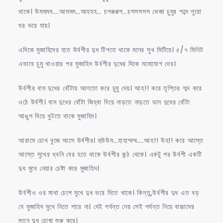
থাকে। উমমমম….আমমম…আহহহ… চপপ্পপ্পপ…চসসসসস ভেজা চুমুর শব্দে পুরো
ঘর ভরে যায়।
এদিকে মুজাহিদের হাত উর্বশীর দুধ টিপতে থাকে মনের সুখ মিটিয়ে। ৫/৭ মিনিট
এভাবে চুমু খাওয়ার পর মুজাহিদ উর্বশীর দুধের দিকে মনোযোগ দেয়।
উর্বশীর বাম দুধের বোঁটায় আলতো করে চুমু দেয়। আহ!! করে তৃপ্তির শব্দ করে
ওঠে উর্বশী। বাম দুধের বোঁটা জিহ্বা দিয়ে নাড়তে নাড়তে ডান দুধের বোঁটা
আঙুল দিয়ে খুটতে থাকে মুজাহিদ।
আরামে চোখ বুজে আসে উর্বশীর। হুউউম…হাহাম্মম্ম….আহ!! উহ!! করে আস্তে
আস্তে সুখের ধ্বনি বের হতে থাকে উর্বশীর কন্ঠ থেকে। একটু পর উর্বশী একটি
দুধ মুখে নেয়ার চেষ্টা করে মুজাহিদ।
উর্বশীও ওর মাথা চেপে মুখে দুধ ভরে দিতে থাকে। কিন্তু,উর্বশীর দুধ এত বড়
যে মুজাহিদ মুখে নিতে পারে না। যেই পর্যন্ত নেয় সেই পর্যন্ত নিয়ে বাচ্চাদের
মতন দুধ চোষা শুরু করে।