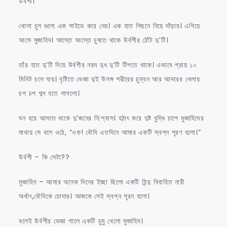
উর্বশী।
খোলা চুল গুলো এক সাইডে করে নেয়। এক হাত পিছনে নিয়ে দাঁড়ায়। এগিয়ে
আসে মুজাহিদ। আস্তে আস্তে চুষতে থাকে উর্বশীর ঠোঁট দু’টি।
তাঁর হাত দু’টি দিয়ে উর্বশীর নরম দুধ দু’টি টিপতে থাকে। এভাবে প্রায় ১০
মিনিট চলে যায়। বৃষ্টিতে ভেজা দুই উলঙ্গ শরীরের চুম্বন আর আদরের খেলায়
চপ চপ শব্দ হতে লাগলো।
ঘন হয়ে আসতে থাকে দু’জনের নি:শ্বাস। হঠাৎ করে দুষ্ট বুদ্ধি চাপে মুজাহিদের
মাথায় সে বলে ওঠে, “ওফ! বৌদি এতদিনে আমার একটি স্বপ্ন পূরণ হলো।”
উর্বশী – কি সেটা??
মুজাহিদ – আমার অনেক দিনের ইচ্ছা ছিলো একটি হিন্দু বিবাহিত নারী
অর্থাৎ,বৌদিকে চোদার। আজকে সেই স্বপ্ন পূরন হলো।
বলেই উর্বশীর ভেজা গালে একটি চুমু খেলো মুজাহিদ।