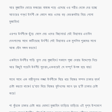
আর মুজাহিদ ভোরে ফজরের নামাজ পড়ে এসেছে ওর শরীর থেকে বের হচ্ছে
আতরের গন্ধ। উর্বশী কে কোলে করে ওদের বড় বেডরুমটায় নিয়ে গেলো
মুজাহিদ।
এরপর উর্বশীকে ছুঁড়ে ফেলে দেয় ওদের বিছানায়। যেই বিছানায় এতদিন
দেবলালের সাথে কাটিয়েছে উর্বশী। সেই বিছানায় এক মুসলিম পুরুষের সাথে
আজ যৌন সঙ্গম করবে।
একটানে উর্বশীর শাড়ি খুলে দেয় মুজাহিদ। সকালে পূজা দেয়ার উদ্দেশ্যে নিচে
আর কিছুই পরেনি উর্বশী। সুতরাং,একবারেই সে সম্পূর্ণ উলঙ্গ হয়ে যায়।
সাথে সাথে এক নারীসুলভ লজ্জা উর্বশীকে ঘিরে ধরে নিজের সম্পদ ঢাকার ব্যর্থ
চেষ্টা করতে থাকে। দু’হাত দিয়ে নিজের ফুটবলের মতন দুধ দু’টি ঢাকার চেষ্টা
করে।
পা কুঁচকে ঢাকার চেষ্টা করে ভোদা। মুজাহিদ তাড়িয়ে তাড়িয়ে এই দৃশ্য উপভোগ