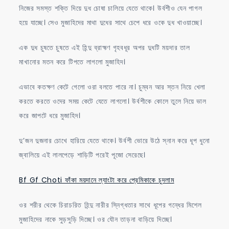
নিজের সমস্ত শক্তি দিয়ে দুধ চোষা চালিয়ে যেতে থাকে। উর্বশীও যেন পাগল
হয়ে যাচ্ছে। সেও মুজাহিদের মাথা দুধের সাথে চেপে ধরে ওকে দুধ খাওয়াচ্ছে।
এক দুধ চুষতে চুষতে এই হিন্দু ব্রাহ্মণ গৃহবধূর অপর দুধটি ময়দার তাল
মাখানোর মতন করে টিপতে লাগলো মুজাহিদ।
এভাবে কতক্ষণ কেটে গেলো ওরা বলতে পারে না। চুম্বন আর স্তন নিয়ে খেলা
করতে করতে ওদের সময় কেটে যেতে লাগলো। উর্বশীকে কোলে তুলে নিয়ে ভাল
করে জাপটে ধরে মুজাহিদ।
দু’জন দুজনার চোখে হারিয়ে যেতে থাকে। উর্বশী ভোরে উঠে স্নান করে ধূপ ধুনো
জ্বালিয়ে এই লালপেড়ে শাড়িটি পরেই পূজো সেরেছে।
Bf Gf Choti ফাঁকা ময়দানে ল্যাংটা করে প্রেমিকাকে চুদলাম
ওর শরীর থেকে চিরাচরিত হিন্দু নারীর স্নিগ্ধতার সাথে ধূপের গন্ধের মিশেল
মুজাহিদের নাকে সুড়সুড়ি দিচ্ছে। ওর যৌন তাড়না বাড়িয়ে দিচ্ছে।