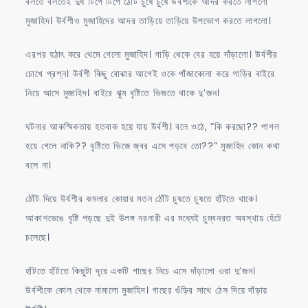
বলতে বলতেই দুধ টিপে টিপে ঠোঁট চুষে চুষে উর্বশীকে আদর করতে লাগলো
মুজাহিদ। উর্বশীও মুজাহিদের আদর তাড়িয়ে তাড়িয়ে উপভোগ করতে লাগলো।
এরপর হঠাৎ করে থেমে গেলো মুজাহিদ। গাড়ি থেকে বের হয়ে দাঁড়ালো। উর্বশীর
চোখে প্রশ্ন। উর্বশী কিছু বোঝার আগেই ওকে পাঁজাকোলা করে গাড়ির বাইরে
নিয়ে আসে মুজাহিদ। বাইরে ঝুম বৃষ্টিতে ভিজতে থাকে দু’জন।
ঘটনার আকস্মিকতায় হতবাক হয়ে যায় উর্বশী। বলে ওঠে, “কি করছো?? পাগল
হয়ে গেলে নাকি?? বৃষ্টিতে ভিজে জ্বর এসে পড়বে তো??” মুজাহিদ কোন কথা
বলে না।
ঠোঁট দিয়ে উর্বশীর কমলার কোয়ার মতন ঠোঁট চুষতে চুষতে হাঁটতে থাকে।
আকাশভেঙে বৃষ্টি পড়ছে দুই উলঙ্গ নরনারী এর মধ্যেই চুম্বনরত অবস্থায় হেঁটে
চলেছে।
হাঁটতে হাঁটতে কিছুটা দূরে একটি গাছের নিচে এসে দাঁড়ালো ওরা দু’জন।
উর্বশীকে কোল থেকে নামালো মুজাহিদ। গাছের গুঁড়ির সাথে ঠেস দিয়ে দাঁড়ায়