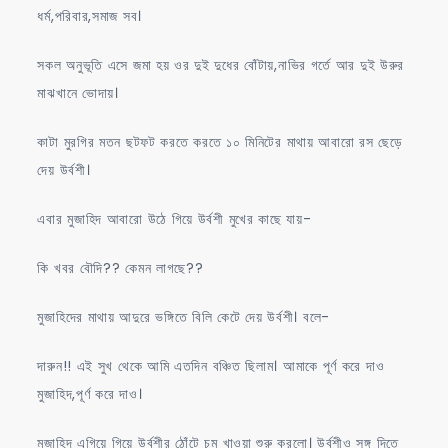
ধর্ম,পরিবার,সমাজ সব।
সকল অনুভূতি এসে জমা হয় ওর দুই দুধের বোঁটায়,নাভির গর্তে আর দুই উরুর
মাঝখানে ভোদায়।
কাটা মুরগির মতন ছটফট করতে করতে ১০ মিনিটের মাথায় আবারো রস ছেড়ে
দেয় উর্বশী।
এবার মুজাহিদ আবারো উঠে গিয়ে উর্বশী মুখের কাছে যায়-
কি খবর বৌদি?? কেমন লাগছে??
মুজাহিদের মাথায় আদুরে ভঙ্গিতে বিলি কেটে দেয় উর্বশী। বলে-
দারুন!! এই সুখ থেকে আমি এতদিন বঞ্চিত ছিলাম। আমাকে পূর্ণ করে দাও
মুজাহিদ,পূর্ণ করে দাও।
মুজাহিদ এগিয়ে গিয়ে উর্বশীর ঠোঁটে চুমু খাওয়া শুরু করলো। উর্বশীও সঙ্গ দিতে