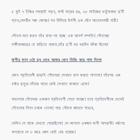
৫ ফুট ৭ ইঞ্চির লম্বাটে গড়ন, ফর্সা গায়ের রঙ, ৩৮ সাইজের বর্তুলাকার দু’টি
স্তন,মেদহীন সরু কোমর। সব মিলিয়ে উর্বশী এক যৌন আবেদনময়ী নারী।
গৌতম মনে করত তাঁর বাবা-মা হচ্ছে এক আদর্শ দম্পতি। গৌতমরা
লক্ষীবাজারের যে বাড়িতে থাকত,তাঁর দু’টি ঘর বহুদিন ফাঁকা ছিলো।
মাগীর ফুলে ওঠা দুধ দেখে আমার ধোন তিরিং করে লাফ দিলো
কোন প্রতিবেশী ছাড়াই গৌতমরা সেখানে বাস করতে লাগলো। তাঁরপর এক
বর্ষার দুপুরে তাঁদের সাথে কেউ সেখানে থাকতে এলো।
অবশেষে গৌতমরা একজন প্রতিবেশী পেতে যাচ্ছে। তবে প্রতিবেশীকে দেখেই
গৌতমের পিলে চমকে গেলো। পরে গৌতম জানতে পারবে,
সেদিন সে যাকে দেখতে পেয়েছিলো। সে আসলে একজন দাগী অপরাধী। ধর্ষণের
অপরাধে সে ৩ বছর জেল খেটে বের হয়েছে।