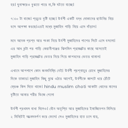
হয়। ঘুনাক্ষরেও বুঝতে পারে না,কি ঘটতে যাচ্ছে।
৭:৩০ টা বাজে। প্রচন্ড বৃষ্টি হচ্ছে। উর্বশী একটি বদ্ধ দোকানের ছাউনির নিচে
বসে অপেক্ষা করছে।এরই মধ্যে মুজাহিদ গাড়ি নিয়ে এসে দাঁড়াল।
মনে অনেক প্রশ্ন আর শংকা নিয়ে উর্বশী মুজাহিদের পাশের সিটে এসে বসলো।
এর আধ ঘন্টা পর গাড়ি কেরানীগঞ্জের ঝিলমিল প্রজেক্টের কাছে আসতেই
মুজাহিদ গাড়ি প্রজেক্টের ভেতর নিয়ে গিয়ে কাশবনের ভেতর থামাল।
এখানে আশপাশে কোন জনমনিষ্যি নেই। উর্বশী প্রশ্নাতুর চোখে মুজাহিদের
দিকে তাকায়। মুজাহিদ কিছু বুঝে ওঠার আগেই, উর্বশীকে জাপটে ধরে ঠোঁটে
ফ্রেঞ্চ কিস দিতে থাকে। hindu muslim choti আকাটা ধোনের মালের
বৃষ্টিতে আমার শরীর ভিজে গেলো
উর্বশী প্রথমস বাধা দিলেও। যৌন অতৃপ্তি আর মুজাহিদের ইমাজিনেশন মিলিয়ে
২ মিনিটেই আত্মসমর্পণ করে ফেলে। সেও মুজাহিদের হাত চলে যায়,