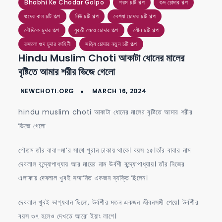
muslim
Bhabhi Ke Chodar Golpo
গরম চটি গল্প
গুদ চোদার গল্প
choti
গুদের বাল চটি গল্প
নিউ চটি গল্প
বেশ্যা চোদার চটি গল্প
আকাটা
বৌদিকে চুদার গল্প
যুবতী মেয়ে চোদার গল্প
যৌন চটি গল্প
ধোনের
রসালো গুদ চুদার কাহিনী
সত্যি চোদার নতুন চটি গল্প
Hindu Muslim Choti আকাটা ধোনের মালের
মালের
বৃষ্টিতে আমার শরীর ভিজে গেলো
বৃষ্টিতে
আমার
শরীর
hindu muslim choti আকাটা ধোনের মালের বৃষ্টিতে আমার শরীর
ভিজে
ভিজে গেলো
গেলো
গৌতম তাঁর বাবা-মা’র সাথে পুরান ঢাকায় থাকে। বয়স ১৫।তাঁর বাবার নাম
দেবলাল বন্দ্যোপাধ্যায় আর মায়ের নাম উর্বশী বন্দ্যোপাধ্যায়। তাঁর নিজের
এলাকায় দেবলাল খুবই সম্মানিত একজন ব্যক্তি ছিলেন।
দেবলাল খুবই ভাগ্যবান ছিলো, উর্বশীর মতন একজন জীবনসঙ্গী পেয়ে। উর্বশীর
বয়স ৩৭ হলেও দেখতে আরো ইয়াং লাগে।