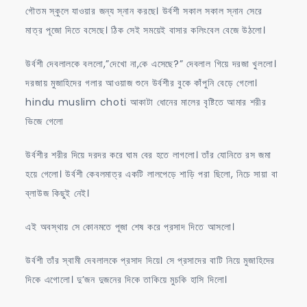
গৌতম স্কুলে যাওয়ার জন্য স্নান করছে। উর্বশী সকাল সকাল স্নান সেরে
মাত্র পূজো দিতে বসেছে। ঠিক সেই সময়েই বাসার কলিংবেল বেজে উঠলো।
উর্বশী দেবলালকে বললো,”দেখো না,কে এসেছে?” দেবলাল গিয়ে দরজা খুললো।
দরজায় মুজাহিদের গলার আওয়াজ শুনে উর্বশীর বুকে কাঁপুনি বেড়ে গেলো।
hindu muslim choti আকাটা ধোনের মালের বৃষ্টিতে আমার শরীর
ভিজে গেলো
উর্বশীর শরীর দিয়ে দরদর করে ঘাম বের হতে লাগলো। তাঁর যোনিতে রস জমা
হয়ে গেলো। উর্বশী কেবলমাত্র একটি লালপেড়ে শাড়ি পরা ছিলো, নিচে সায়া বা
ব্লাউজ কিছুই নেই।
এই অবস্থায় সে কোনমতে পূজা শেষ করে প্রসাদ দিতে আসলো।
উর্বশী তাঁর স্বামী দেবলালকে প্রসাদ দিয়ে। সে প্রসাদের বাটি নিয়ে মুজাহিদের
দিকে এগোলো। দু’জন দুজনের দিকে তাকিয়ে মুচকি হাসি দিলো।