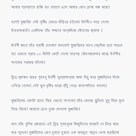
আমার প্রস্তাবে রাজি হও তাহলে এসে আমার ধোন চোষা শুরু করো।
বলেই মুজাহিদ সেই বৃষ্টির ভেতর দাঁড়িয়ে রইলো। উর্বশীও পড়ে গেলো
উভয়সংকটে। একদিকে তাঁর সম্মান। অন্যদিকে যৌবনের জ্বালা ।
উর্বশী জানে তাঁর স্বামী দেবলাল কখনোই মুজাহিদের মতন প্রেমিক হতে পারবে
না। এভাবে প্রায় ১০ মিনিট কেটে গেলো তারপর যৌবনজ্বালার কাছে উর্বশীর
সংযমের পরাজয় ঘটলো।
হিন্দু ব্রাহ্মন ঘরের গৃহবধূ উর্বশী বন্দ্যোপাধ্যয় মাথা নিচু করে মুজাহিদের দিকে
এগিয়ে গেলো। সেই ঝুম বৃষ্টির মধ্যে হাঁটু গেড়ে কাদাপানিতে বসলো।
মুজাহিদের ধোনটা হাতে নিয়ে খেচতে লাগলো। তাঁর ধোনের মুন্ডিতে চুমু দিয়ে মুখে
নিয়ে নিলো। আরামে চোখ বুজে ফেললো মুজাহিদ।
মনে তাঁর খুশির জোয়ার। এই হিন্দু গৃহবধূকে কিছুদিনের মধ্যেই সে বিয়ে করে
ঘরে তুলবে। মুজাহিদের ধোন চুষতে চুষতে এক অদ্ভুত আনন্দ খেলা করছিলো