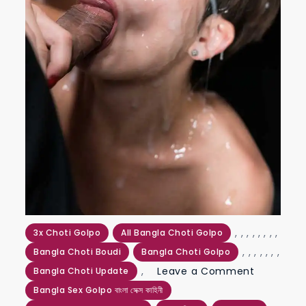
,
,
,
,
,
,
,
,
3x Choti Golpo
All Bangla Choti Golpo
,
,
,
,
,
,
,
Bangla Choti Boudi
Bangla Choti Golpo
on
,
Leave a Comment
Bangla Choti Update
hindu
Bangla Sex Golpo বাংলা সেক্স কাহিনী