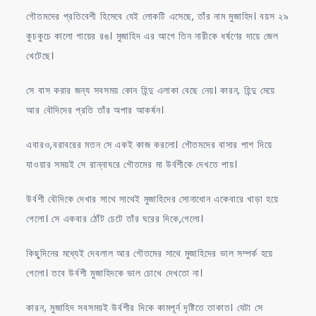
গৌতমদের প্রতিবেশী হিসেবে যেই লোকটি এসেছে, তাঁর নাম মুজাহিদ। বয়স ২৯
কুচকুচে কালো গায়ের রঙ। মুজাহিদ এর আগে তিন নারীকে ধর্ষণের দায়ে জেল
খেটেছে।
সে বাস করার জন্য সবসময় কোন হিন্দু এলাকা বেছে নেয়। কারন, হিন্দু মেয়ে
আর বৌদিদের প্রতি তাঁর অপার আকর্ষন।
এবারও,বরাবরের মতন সে একই কাজ করলো। গৌতমদের বাসার পাশ দিয়ে
যাওয়ার সময়ই সে রান্নাঘরে গৌতমের মা উর্বশীকে দেখতে পায়।
উর্বশী বৌদিকে দেখার সাথে সাথেই মুজাহিদের সোনাধোন একেবারে খাড়া হয়ে
গেলো। সে একবার ঠোঁট চেটে তাঁর ঘরের দিকে,গেলো।
কিছুদিনের মধ্যেই দেবলাল আর গৌতমের সাথে মুজাহিদের ভাল সম্পর্ক হয়ে
গেলো। তবে উর্বশী মুজাহিদকে ভাল চোখে দেখতো না।
কারন, মুজাহিদ সবসময়ই উর্বশীর দিকে কামপূর্ন দৃষ্টিতে তাকাত। যেটা সে