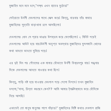
মুজাহিদ মনে মনে বলে,”লক্ষ্য এখন হাতের মুঠোয়।”
সেইরাতে উর্বশী দেবলালের সাথে সেক্স করে। কিন্তু, বারবার তাঁর মাথায়
মুজাহিদের সুন্নতি বাড়াখানা চলে আসছিলো।
দেবলালের ধোন সে প্রায় ভাঙার উপক্রম করে ফেলেছিলো। ২ মিনিট পরেই
দেবলালের আউট হয়ে যায়।উর্বশী অতৃপ্ত অবস্থায় মুজাহিদের মুসলমানি ধোনের
কথা ভাবতে ভাবতে ঘুমিয়ে পড়ে।
এর দুই দিন পর গৌতমের এক মামার বৌভাতে উর্বশী বিক্রমপুর যায়। সন্ধ্যার
দিকে দেবলালের আনতে যাওয়ার কথা ছিল।
কিন্তু, গাড়ি নষ্ট হয়ে যাওয়ায় দেবলাল পড়ে গেলো বিপদে। তখন মুজাহিদ
বললো,”দাদা, চিন্তা করছেন কেন?? আমি আমার ট্যাক্সিক্যাবে করে বৌদিকে
নিয়ে আসছি।
এভাবেই তো মানুষ মানুষের পাশে দাঁড়ায়।” মুজাহিদের মিষ্টি কথায় দেবলাল রাজি