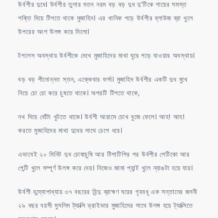
উর্বশীর দুধে। উর্বশীর তুলার মতন নরম বড় বড় দুধ দু’টিকে গায়ের সমস্ত
শক্তি দিয়ে টিপতে থাকে মুজাহিদ। এর খানিক পড়ে উর্বশীর ব্লাউজ ব্রা খুলে
উপরের অংশ উলঙ্গ করে দিলো।
টপলেস অবস্থায় উর্বশীকে দেখে মুজাহিদের মাথা ঘুরে পড়ে যাওয়ার অবস্থায়।
বড় বড় পীনোন্নত স্তন, এক্কেবার ফর্সা। মুজাহিদ উর্বশীর একটি দুধ মুখে
নিয়ে চো চো করে চুষতে থাকে। অপরটি টিপতে থাকে,
নখ দিয়ে বোঁটা খুটতে থাকে। উর্বশী আরামে চোখ বুজে ফেলে। আহ! আহ!
করতে মুজাহিদের মাথা দুধের সাথে চেপে ধরে।
এভাবেই ২০ মিনিট দুধ চোষাচুষি আর টিপাটিপির পর উর্বশীর পেটিকো আর
পেন্টি খুলে সম্পূর্ণ উলঙ্গ করে দেয়। নিজেও জামা প্যান্ট খুলে ন্যাঙটা হয়ে যায়।
উর্বশী বন্দ্যোপাধ্যায় ৩৭ বছরের হিন্দু ব্রাহ্মণ ঘরের গৃহবধূ এক সন্তানের জননী
২৯ বছর বয়সী মুসলিম ট্যাক্সি ড্রাইভার মুজাহিদের সাথে উলঙ্গ হয়ে ট্যাক্সিতে