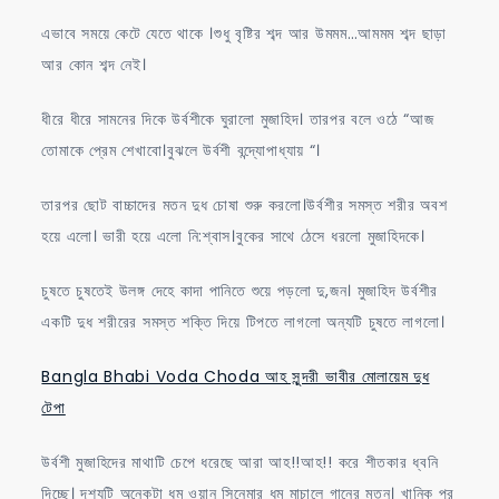
এভাবে সময়ে কেটে যেতে থাকে ।শুধু বৃষ্টির শব্দ আর উমমম…আমমম শব্দ ছাড়া
আর কোন শব্দ নেই।
ধীরে ধীরে সামনের দিকে উর্বশীকে ঘুরালো মুজাহিদ। তারপর বলে ওঠে “আজ
তোমাকে প্রেম শেখাবো।বুঝলে উর্বশী বন্দ্যোপাধ্যায় “।
তারপর ছোট বাচ্চাদের মতন দুধ চোষা শুরু করলো।উর্বশীর সমস্ত শরীর অবশ
হয়ে এলো। ভারী হয়ে এলো নি:শ্বাস।বুকের সাথে ঠেসে ধরলো মুজাহিদকে।
চুষতে চুষতেই উলঙ্গ দেহে কাদা পানিতে শুয়ে পড়লো দু,জন। মুজাহিদ উর্বশীর
একটি দুধ শরীরের সমস্ত শক্তি দিয়ে টিপতে লাগলো অন্যটি চুষতে লাগলো।
Bangla Bhabi Voda Choda আহ সুন্দরী ভাবীর মোলায়েম দুধ
টেপা
উর্বশী মুজাহিদের মাথাটি চেপে ধরেছে আরা আহ!!আহ!! করে শীতকার ধ্বনি
দিচ্ছে। দৃশ্যটি অনেকটা ধুম ওয়ান সিনেমার ধুম মাচালে গানের মতন। খানিক পর