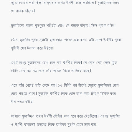
আন্ডারওয়ার পরা ছিল। রান্নাঘরে তখন উর্বশী কাজ করছিলো। মুজাহিদকে দেখে
সে থমকে দাঁড়ায়।
মুজাহিদের কালো কুচকুচে শরীরটা দেখে সে থমকে দাঁড়ায়। সিক্স প্যাক বডি!!
হঠাৎ, মুজাহিদ পুরো ন্যাংটা হয়ে ধোন খেচতে শুরু করে। এটা দেখে উর্বশীর পুরো
পৃথিবী যেন টলমল করে উঠলো।
এরই মধ্যে মুজাহিদের চোখ চলে যায় উর্বশীর দিকে। সে দেখে সেই সেক্সি হিন্দু
বৌদি চোখ বড় বড় করে তাঁর ধোনের দিকে তাকিয়ে আছে।
এতে তাঁর খেচার গতি বেড়ে যায়। ১৫ মিনিট পর বীর্যের স্রোত মুজাহিদের ধোন
বেয়ে পড়তে থাকে। মুজাহিদ উর্বশীর দিকে ধোন তাক করে চিরিক চিরিক করে
বীর্য পতন ঘটায়।
আসলে মুজাহিদও তখন উর্বশী বৌদির কথা মনে করে খেচছিলো। এরপর মুজাহিদ
ও উর্বশী দু’জনেই দুজনের দিকে তাকিয়ে মুচকি হেসে চলে যায়।