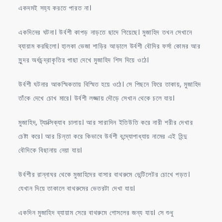
একদমই সহ্য করতে পারত না।
একদিনের ঘটনা। উর্বশী কাপড় নাড়তে ছাদে গিয়েছে। মুজাহিদ তখন সেখানে
ব্যায়াম করছিলো। হালকা ভেজা শাড়ির আড়ালে উর্বশী বৌদির ফর্সা কোমর আর
সুন্দর অর্ধচন্দ্রাকৃতির পাছা দেখে মুজাহিদ শিস দিয়ে ওঠে।
উর্বশী ঘটনার আকস্মিকতায় বিস্মিত হয়ে ওঠে। সে পিছনে ফিরে তাকায়, মুজাহিদ
তাঁকে দেখে চোখ মারে। উর্বশী লজ্জায় দৌড়ে সেখান থেকে চলে যায়।
মুজাহিদ, ট্যাক্সিক্যাব চালায়। আর সারাদিন ইতিউতি করে নারী শরীর দেখার
চেষ্টা করে। আর চিন্তা করে কিভাবে উর্বশী বন্দ্যোপাধ্যায় নামের এই হিন্দু
বৌদিকে বিছানায় নেয়া যায়।
উর্বশীর রান্নাঘর থেকে মুজাহিদের বাসার বাথরুমে ভেন্টিলেটর চোখে পড়ত।
যেখান দিয়ে তাকালে বাথরুমের ভেতরটা দেখা যায়।
একদিন মুজাহিদ ব্যায়াম সেরে বাথরুমে গোসলের জন্য যায়। সে শুধু