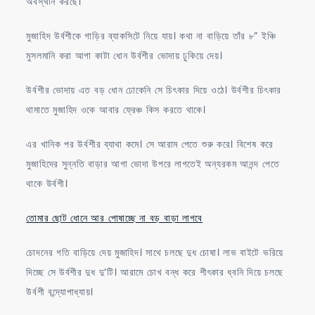
অবস্থান করছে।
মুজাহিদ উর্বশীকে গাড়ির ব্যাকসিটে নিয়ে যায়। কথা না বাড়িয়ে তাঁর ৮” ইঞ্চি
মুসলমানি করা আগা কাটা ধোন উর্বশীর ভোদায় ঢুকিয়ে দেয়।
উর্বশীর ভোদায় এত বড় ধোন ঢোকেনি সে চিৎকার দিয়ে ওঠে। উর্বশীর চিৎকার
থামাতে মুজাহিদ ওকে আবার ফ্রেঞ্চ কিস করতে থাকে।
এর খানিক পর উর্বশীর ব্যাথা কমে। সে আরাম পেতে শুরু করে। বিশেষ করে
মুজাহিদের সুন্নতি বাড়ার আগা ভোদা উপরে লাগতেই অন্যরকম আনন্দ পেতে
থাকে উর্বশী।
তোমার ছোট ধোনে আর পোষাচ্ছে না বড় বাড়া লাগবে
চোদনের গতি বাড়িয়ে দেয় মুজাহিদ। সাথে চলছে দুধ চোষা। লাভ বাইটে ভরিয়ে
দিচ্ছে সে উর্বশীর দুধ দু’টি। আরামে চোখ বন্ধ করে শীৎকার ধ্বনি দিয়ে চলছে
উর্বশী বন্দ্যোপাধ্যায়।