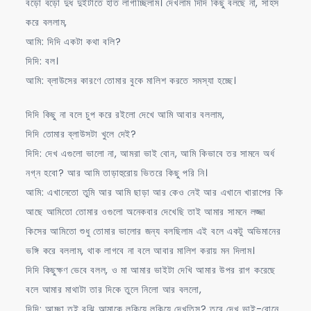
বড়ো বড়ো দুধ দুইটাতে হাত লাগাচ্ছিলাম। দেখলাম দিদি কিছু বলছে না, সাহস
করে বললাম,
আমি: দিদি একটা কথা বলি?
দিদি: বল।
আমি: ব্লাউসের কারণে তোমার বুকে মালিশ করতে সমস্যা হচ্ছে।
দিদি কিছু না বলে চুপ করে রইলো দেখে আমি আবার বললাম,
দিদি তোমার ব্লাউসটা খুলে দেই?
দিদি: দেখ এগুলো ভালো না, আমরা ভাই বোন, আমি কিভাবে তর সামনে অর্ধ
নগ্ন হবো? আর আমি তাড়াহুরোয় ভিতরে কিছু পরি নি।
আমি: এখানেতো তুমি আর আমি ছাড়া আর কেও নেই আর এখানে খারাপের কি
আছে আমিতো তোমার ওগুলো অনেকবার দেখেছি তাই আমার সামনে লজ্জা
কিসের আমিতো শুধু তোমার ভালোর জন্য বলছিলাম এই বলে একটু অভিমানের
ভঙ্গি করে বললাম, থাক লাগবে না বলে আবার মালিশ করায় মন দিলাম।
দিদি কিছুক্ষণ ভেবে বলল, ও মা আমার ভাইটা দেখি আমার উপর রাগ করেছে
বলে আমার মাথাটা তার দিকে তুলে নিলো আর বললো,
দিদি: আচ্ছা তুই বুঝি আমাকে লুকিয়ে লুকিয়ে দেখতিস? তবে দেখ ভাই-বোনে