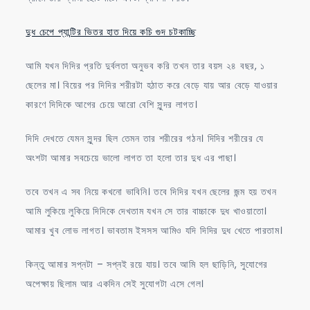
দুধ চেপে প্যান্টির ভিতর হাত দিয়ে কচি গুদ চটকাচ্ছি
আমি যখন দিদির প্রতি দুর্বলতা অনুভব করি তখন তার বয়স ২৪ বছর, ১
ছেলের মা। বিয়ের পর দিদির শরীরটা হঠাত করে বেড়ে যায় আর বেড়ে যাওয়ার
কারণে দিদিকে আগের চেয়ে আরো বেশি সুন্দর লাগত।
দিদি দেখতে যেমন সুন্দর ছিল তেমন তার শরীরের গঠন। দিদির শরীরের যে
অংশটা আমার সবচেয়ে ভালো লাগত তা হলো তার দুধ এর পাছা।
তবে তখন এ সব নিয়ে কখনো ভাবিনি। তবে দিদির যখন ছেলের জন্ম হয় তখন
আমি লুকিয়ে লুকিয়ে দিদিকে দেখতাম যখন সে তার বাচ্চাকে দুধ খাওয়াতো।
আমার খুব লোভ লাগত। ভাবতাম ইসসস আমিও যদি দিদির দুধ খেতে পারতাম।
কিন্তু আমার সপ্নটা – সপ্নই রয়ে যায়। তবে আমি হল ছাড়িনি, সুযোগের
অপেক্ষায় ছিলাম আর একদিন সেই সুযোগটা এসে গেল।