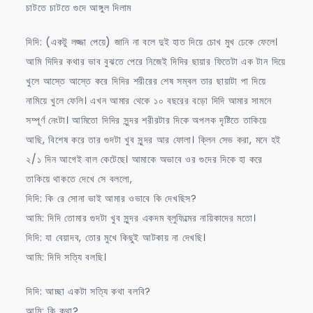
চাটতে চাটতে গুদে আঙ্গুল দিলাম
দিদি: (একটু লজ্জা পেয়ে) জানি না বলে দুই হাত দিয়ে চোখ মুখ ঢেকে ফেলে।
আমি দিদির কথার ভাব বুঝতে পেরে নিজেই দিদির ছায়ার ফিতেটা এক টান দিয়ে
খুলে আস্তে আস্তে করে দিদির শরীরের শেষ সম্বল তার ছায়াটা পা দিয়ে
নামিয়ে খুলে ফেলি। এখন আমার থেকে ১০ বছরের বড়ো দিদি আমার সামনে
সম্পূর্ণ নেংটা। আমিতো দিদির সুন্দর শরীরটার দিকে অপলক দৃষ্টিতে তাকিয়ে
আছি, বিশেষ করে তার গুদটা খুব সুন্দর আর ফোলা। ক্লিন সেভ করা, মনে হই
২/১ দিন আগেই বাল কেটেছে। আমাকে অভাবে ওর গুদের দিকে হা করে
তাকিয়ে থাকতে দেখে সে বললো,
দিদি: কি রে সোনা ভাই আমার ওভাবে কি দেখছিস?
আমি: দিদি তোমার গুদটা খুব সুন্দর একদম ব্লুফিল্মের নায়িকাদের মতো।
দিদি: যা বেয়াদব, তোর মুখে কিছুই আটকায় না দেখছি।
আমি: দিদি সত্যি বলছি।
দিদি: আচ্ছা একটা সত্যি কথা বলবি?
আমি: কি কথা?