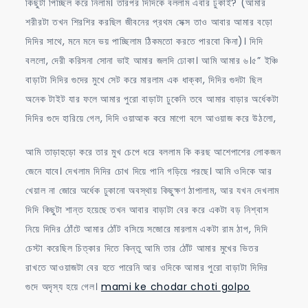
কিছুটা পিচ্ছিল করে নিলাম। তারপর দিদিকে বললাম এবার ঢুকাই? (আমার
শরীরটা তখন শিরশির করছিল জীবনের প্রথম সেক্স তাও আবার আমার বড়ো
দিদির সাথে, মনে মনে ভয় পাচ্ছিলাম ঠিকমতো করতে পারবো কিনা)। দিদি
বললো, দেরী করিসনা সোনা ভাই আমার জলদি ঢোকা। আমি আমার ৬।৫” ইঞ্চি
বাড়াটা দিদির গুদের মুখে সেট করে মারলাম এক ধাক্কা, দিদির গুদটা ছিল
অনেক টাইট যার ফলে আমার পুরো বাড়াটা ঢুকেনি তবে আমার বাড়ার অর্ধেকটা
দিদির গুদে হারিয়ে গেল, দিদি ওয়াআক করে মাগো বলে আওয়াজ করে উঠলো,
আমি তাড়াহুড়ো করে তার মুখ চেপে ধরে বললাম কি করছ আশেপাশের লোকজন
জেনে যাবে। দেখলাম দিদির চোখ দিয়ে পানি গড়িয়ে পরছে। আমি ওদিকে আর
খেয়াল না জোরে অর্ধেক ঢুকানো অবস্থায় কিছুক্ষণ ঠাপালাম, আর যখন দেখলাম
দিদি কিছুটা শান্ত হয়েছে তখন আবার বাড়াটা বের করে একটা বড় নিশ্বাস
নিয়ে দিদির ঠোঁটে আমার ঠোঁট বসিয়ে সজোরে মারলাম একটা রাম ঠাপ, দিদি
চেস্টা করেছিল চিত্কার দিতে কিন্তু আমি তার ঠোঁট আমার মুখের ভিতর
রাখতে আওয়াজটা বের হতে পারেনি আর ওদিকে আমার পুরো বাড়াটা দিদির
গুদে অদৃস্য হয়ে গেল।
mami ke chodar choti golpo