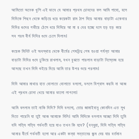
আমিতো অনেক খুশি এই ভাবে যে আমার প্রথম চোদনের ফল আমি পাবো, বলে
দিদিকে পিছন থেকে জড়িয়ে ধরে কয়েকটা রাম ঠাপ দিয়ে আমার বাড়াটা একেবার
দিদির গুদের গভীরে ঠেসে ধরে দিদিরে আ মা র বের হচ্ছে বলে হড় হড় করে
সব গরম বীর্য দিদির গুদে ঢেলে দিলাম।
কয়েক মিনিট ওই অবস্থায় থেকে বীর্যের শেষবিন্দু শেষ হওয়া পর্যন্ত আমার
বাড়াটা দিদির গুদে ঢুকিয়ে রাখলাম, যখন বুঝতে পারলাম বাড়াটা নিস্তেজ হয়ে
আসছে তখন দিদি শুইয়ে দিয়ে আমি তার উপর শুয়ে পরলাম।
দিদি আমার মাথায় হাত বোলাতে বোলাতে বললো, বললে বিশ্বাস করবি না আজ
এই প্রথম চোদা খেয়ে আমার ভালো লাগলো।
আমি বললাম তাই নাকি দিদি? দিদি বললো, তোর জামাইবাবু কোনদিন এত সুখ
দিতে পারেনি যা তুই আজ আমাকে দিলি। আমি দিদিকে বললাম আচ্ছা দিদি তুমি
যদি সত্যি সত্যি গর্ভবতী হয়ে যাও তখন কি হবে? (বন্ধুরা, দিদি সত্যি সত্যি
আমার বীর্যে গর্ভবতী হলো আর একটা কন্যা সন্তানের জন্ম দেয় যার বর্তমান