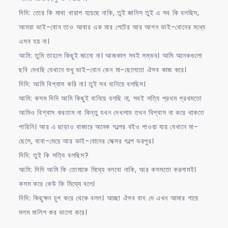
দিদি: তোর কি মাথা খারাপ হয়েছে নাকি, তুই জানিস তুই এ সব কি বলছিস,
আমরা ভাই-বোন তাও আবার এক মার পেটের আর আপন ভাই-বোনের মধ্যে
এসব হয় না।
আমি: তুমি তাহলে কিছুই জানো না। আজকাল সবই সম্ভব। আমি অনেকগুলো
ছবি দেখছি যেখানে শুধু ভাই-বোন কেন মা-ছেলেতো ঐসব কাজ করে।
দিদি: আমি বিশ্বাস করি না। তুই সব বানিয়ে বলছিস।
আমি: কসম দিদি আমি কিছুই বানিয়ে বলছি না, সবই সত্যি প্রথম প্রথমতো
আমিও বিশ্বাস করতাম না কিন্তু যখন দেখলাম তখন বিশ্বাস না করে থাকতে
পারিনি। আর এ ছাড়াও বাজারে অনেক গল্পের বইও পাওয়া যায় যেখানে মা-
ছেলে, বাবা-মেয়ে আর ভাই-বোনের সেক্সর গল্পে ভরপুর।
দিদি: তুই কি সত্যি বলছিস?
আমি: দিদি আমি কি তোমাকে মিথ্যে বলবো নাকি, আর কসমতো করলামই।
কসম করে কেউ কি মিথ্যে বলে।
দিদি: কিছুক্ষন চুপ করে থেকে বলল। আচ্ছা ঐসব বাদ দে এখন আমার গায়ে
মলম মালিশ কর ভালো করে।