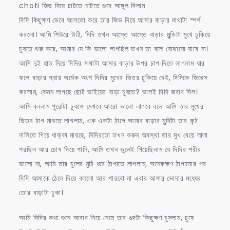
choti জিভ দিয়ে চাটতে চাটতে গুদে আঙ্গুল দিলাম
দিদি কিছুক্ষণ ভেবে আলতো করে তার জিভ দিয়ে আমার বাড়ার মাথাটা স্পর্শ
করলো। আমি শিউরে উঠি, দিদি তখন আস্তে আস্তে বাড়ার মুন্ডিটা মুখে ঢুকিয়ে
চুষতে শুরু করে, আমার যে কি ভালো লাগছিল তখন তা বলে বোঝানো যাবে না।
আমি দুই হাত দিয়ে দিদির মাথাটা আমার বাড়ার উপর চাপ দিতে লাগলাম যার
ফলে বাড়ার প্রায় অর্ধেক অংশ দিদির মুখের ভিতর ঢুকিয়ে দেই, দিদিকে জিগ্গেস
করলাম, কেমন লাগছে ছোট ভাইয়ের বাড়া চুষতে? ভালই দিদি জবাব দিল।
আমি বললাম পুরোটা ঢুকাও দেখবে আরো ভালো লাগবে বলে আমি তার মুখের
ভিতর ঠাপ মারতে লাগলাম, এক একটা ঠাপে আমার বাড়ার মুন্দিটা তার কন্ঠ
নালিতে গিয়ে ধাক্কা মারছে, দিদিরতো তখন করুন অবস্থা তার মুখ বেয়ে লালা
পরছিল আর চোখ দিয়ে পানি, আমি তখন ভুলেই গিয়েছিলাম যে দিদির শরীর
ভালো না, আমি তার চুলের মুঠি ধরে ঠাপাতে লাগলাম, অনেকক্ষণ ঠাপানোর পর
দিদি আমাকে ঠেলে দিয়ে বললো আর পারবো না এবার আমার ভোদার মধ্যের
তোর বাড়াটা ঢুকা।
আমি দিদির কথা শুনে আবার নিচে নেমে তার গুদটা কিছুক্ষণ চুসলাম, চুষে