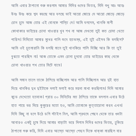
আমি এবার ঠাপানো শুরু করলাম আমার দিদির গুদের ভিতর, দিদি শুধু আঃ আহঃ
উহঃ উহঃ করে শব্দ করছে আর বলছে ভাই আরো জোরে দে আরো জোড়ে জোড়ে
চোদ চুদে আজ তোর এই বোনকে শান্তি দে। আমি বললেম, খানকি মাগী
কোথাকার ভাইয়ের চোদা খাওয়ার খুব শখ না আজ দেখবো তুই কত চোদা খেতে
পারিস। দিদিতো আমার মুখের গালি শুনে হতভম্ব, এই তুই এইসব কি বলছিস?
আমি ওই চুতমারানি কি বলছি মানে তুই খানকিরে গালি দিচ্ছি আর কি তা তুই
বুঝতে পারছিস না। আজ তোকে এমন চোদা চুদবো তোর ভাইয়ের কাছ থেকে
চোদা খাওয়ার শখ তোর মিটে যাবে।
আমি সমান তালে তাকে ঠাপিয়ে যাচ্ছিলাম আর গালি দিচ্ছিলাম আর দুই হাত
দিয়ে খানকির দুধ দুইটাকে দলাই মলাই করে ময়দা মাখা করছিলাম। দিদি আমার
কান্ড দেখেতো হতবাক। প্রায় ৩০ মিনিটের মত ঠাপিয়ে তাকে বললাম এবার উঠে
হাত পায়ে ভর দিয়ে কুকুরের মতো হও, আমি তোমাকে কুত্তাচোদা করব এখন।
দিদি কিছু না বলে উঠে ডগি স্টাইল নিল, আমি প্রথমে পেছন থেকে তার গুদটা
আবারও একটু চুষে দিয়ে আমার বাড়াটা ভরে দিলাম দিদির গুদের ভিতর, ঢুকিয়ে
ঠাপানো শুরু করি, দিদি এবার আস্তে আস্তে পেছন দিকে ধাক্কা মারছিল যার