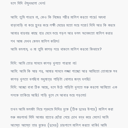
বলে দিদি ঔষুধগুলো খেল।
আমি: তুমি পারবে না, কেও কি নিজের শরীর মালিশ করতে পারে। অযথা
বাড়াবাড়ি না করে সুন্দর করে লক্ষী মেয়ের মতো শুয়ে পরো। দিদি আর কি করবে
আমার বায়নার কাছে হার মেনে শুয়ে পড়ল আর বলল অনেকতো মালিশ করার
শখ আজ দেখব কেমন মালিশ করিস।
আমি বললাম, ও মা তুমি কাপড় পরে থাকলে মালিশ করবো কিভাবে?
দিদি: আমি তোর সামনে কাপড় খুলতে পারবো না।
আমি: আমি কি আর পর, আমার সামনে লজ্জা পাচ্ছো আর আমিতো তোমাকে সব
কাপড় খুলতে বলছিনা শুধুমাত্র শাড়িটা খোলার জন্য বলছি।
দিদি: আচ্ছা বাবা ঠিক আছে, বলে উঠে শাড়িটা খুলতে শুরু করলো আমিতো এক
পলকে তাকিয়ে আছি। শাড়ি খুলে সে আবার শুয়ে পড়লো।
তখন আমি মলমটা নিয়ে প্রথমে দিদির বুকে (ঠিক দুধের উপরে) মালিশ করা
শুরু করলাম। দিদি আমার হাতের ছোঁয়া পেয়ে চোখ বন্ধ করে ফেলে। আমি
আস্তে আস্তে তার বুকের (দুধের) চারপাশে মালিশ করতে থাকি। আমি