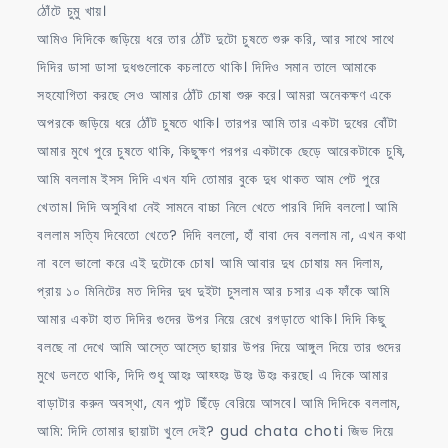
ঠোঁটে চুমু খায়।
আমিও দিদিকে জড়িয়ে ধরে তার ঠোঁট দুটো চুষতে শুরু করি, আর সাথে সাথে
দিদির ডাসা ডাসা দুধগুলোকে কচলাতে থাকি। দিদিও সমান তালে আমাকে
সহযোগিতা করছে সেও আমার ঠোঁট চোষা শুরু করে। আমরা অনেকক্ষণ একে
অপরকে জড়িয়ে ধরে ঠোঁট চুষতে থাকি। তারপর আমি তার একটা দুধের বোঁটা
আমার মুখে পুরে চুষতে থাকি, কিছুক্ষণ পরপর একটাকে ছেড়ে আরেকটাকে চুষি,
আমি বললাম ইসস দিদি এখন যদি তোমার বুকে দুধ থাকত আম পেট পুরে
খেতাম। দিদি অসুবিধা নেই সামনে বাচ্চা নিলে খেতে পারবি দিদি বললো। আমি
বললাম সত্যি দিবেতো খেতে? দিদি বললো, হাঁ বাবা দেব বললাম না, এখন কথা
না বলে ভালো করে এই দুটোকে চোষ। আমি আবার দুধ চোষায় মন দিলাম,
প্রায় ১০ মিনিটের মত দিদির দুধ দুইটা চুসলাম আর চসার এক ফাঁকে আমি
আমার একটা হাত দিদির গুদের উপর নিয়ে রেখে রগড়াতে থাকি। দিদি কিছু
বলছে না দেখে আমি আস্তে আস্তে ছায়ার উপর দিয়ে আঙ্গুল দিয়ে তার গুদের
মুখে ডলতে থাকি, দিদি শুধু আহঃ আহ্হ্হঃ উহঃ উহঃ করছে। এ দিকে আমার
বাড়াটার করুন অবস্থা, যেন পান্ট ছিঁড়ে বেরিয়ে আসবে। আমি দিদিকে বললাম,
আমি: দিদি তোমার ছায়াটা খুলে দেই? gud chata choti জিভ দিয়ে