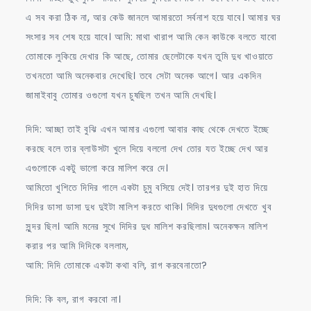
এ সব করা ঠিক না, আর কেউ জানলে আমারতো সর্বনাশ হয়ে যাবে। আমার ঘর
সংসার সব শেষ হয়ে যাবে। আমি: মাথা খারাপ আমি কেন কাউকে বলতে যাবো
তোমাকে লুকিয়ে দেখার কি আছে, তোমার ছেলেটাকে যখন তুমি দুধ খাওয়াতে
তখনতো আমি অনেকবার দেখেছি। তবে সেটা অনেক আগে। আর একদিন
জামাইবাবু তোমার ওগুলো যখন চুষছিল তখন আমি দেখছি।
দিদি: আচ্ছা তাই বুঝি এখন আমার এগুলো আবার কাছ থেকে দেখতে ইচ্ছে
করছে বলে তার ব্লাউসটা খুলে দিয়ে বললো দেখ তোর যত ইচ্ছে দেখ আর
এগুলোকে একটু ভালো করে মালিশ করে দে।
আমিতো খুশিতে দিদির গালে একটা চুমু বসিয়ে দেই। তারপর দুই হাত দিয়ে
দিদির ডাসা ডাসা দুধ দুইটা মালিশ করতে থাকি। দিদির দুধগুলো দেখতে খুব
সুন্দর ছিল। আমি মনের সুখে দিদির দুধ মালিশ করছিলাম। অনেকক্ষন মালিশ
করার পর আমি দিদিকে বললাম,
আমি: দিদি তোমাকে একটা কথা বলি, রাগ করবেনাতো?
দিদি: কি বল, রাগ করবো না।