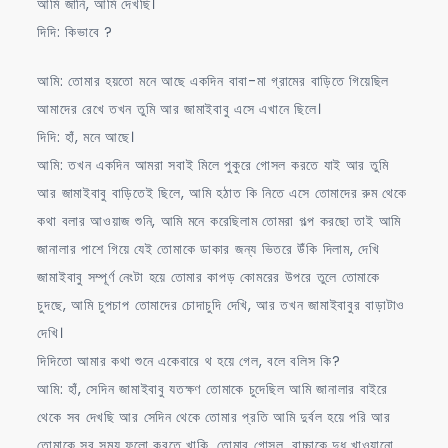
আমি জানি, আমি দেখছি।
দিদি: কিভাবে ?
আমি: তোমার হয়তো মনে আছে একদিন বাবা-মা গ্রামের বাড়িতে গিয়েছিল
আমাদের রেখে তখন তুমি আর জামাইবাবু এসে এখানে ছিলে।
দিদি: হাঁ, মনে আছে।
আমি: তখন একদিন আমরা সবাই মিলে পুকুরে গোসল করতে যাই আর তুমি
আর জামাইবাবু বাড়িতেই ছিলে, আমি হঠাত কি নিতে এসে তোমাদের রুম থেকে
কথা বলার আওয়াজ শুনি, আমি মনে করেছিলাম তোমরা গল্প করছো তাই আমি
জানালার পাশে গিয়ে যেই তোমাকে ডাকার জন্য ভিতরে উঁকি দিলাম, দেখি
জামাইবাবু সম্পূর্ণ নেংটা হয়ে তোমার কাপড় কোমরের উপরে তুলে তোমাকে
চুদছে, আমি চুপচাপ তোমাদের চোদাচুদি দেখি, আর তখন জামাইবাবুর বাড়াটাও
দেখি।
দিদিতো আমার কথা শুনে একেবারে থ হয়ে গেল, বলে বলিস কি?
আমি: হাঁ, সেদিন জামাইবাবু যতক্ষণ তোমাকে চুদেছিল আমি জানালার বাইরে
থেকে সব দেখছি আর সেদিন থেকে তোমার প্রতি আমি দুর্বল হয়ে পরি আর
তোমাকে সব সময় ফলো করতে খাকি, তোমার গোসল, বাচ্চাকে দুধ খাওয়ানো