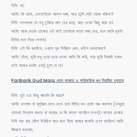
দিদি: না।
আমি: কি বলো, এততেইতো আসল মজা, আর তুমি সেটা থেকে বঞ্চিত?
দিদি: বললামনা সে শুধু ঢুকিয়ে মাল বের করে, আর তেমন কিছু করে না।
আমি: আজ দেখো তোমার এই ভাই তোমাকে কতো মজা দেয়, বলে আমি মুখটা
দিদির গুদে নিয়ে গেলাম।
দিদি: এই কি করছিস, ওখানে মুখ দিচ্ছিস কেন, খবিশ কোথাকার?
আমি: হেঁসে, তুমি শুধু চেয়ে চেয়ে দেখো আমি কি করি, পরে তুমি নিজেই বলবে
ভাই আমার গুদটা একটু চুসে দে না।
Paribarik Gud Mara দেশে থাকতে ৪ পারিবারিক গুদ নিয়মিত চুদতাম
দিদি: তুই এত কিছু জানলি কি করে?
আমি: বললাম না ব্লুফিল্ম দেখে দেখে বলে দিদির গুদ চোষা শুরু করলাম (বন্ধুরা
তোমরা বিশ্বাস করবে না আমার যে কি ভালো লাগছিল তখন)। আমার চোষায়
দিদি বার বার কেঁপে উঠছিল আর হাত দিয়ে আমার মাথাটা চেপে ধরছিল। আমি
জিগ্গেস করলাম,