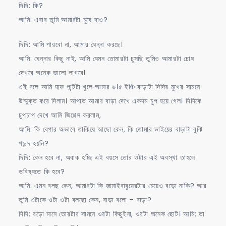
দিদি: কি?
আমি: এবার তুমি আমারটা চুষে দাও?
দিদি: আমি পারবো না, আমার ঘেন্না করছে।
আমি: ঘেন্নার কিছু নাই, আমি যেমন তোমারটা চুসছি তুমিও আমারটা চোষ
দেখবে অনেক ভালো লাগবে।
এই বলে আমি হাফ পান্টটা খুলে আমার ৬।৫ ইঞ্চি বাড়াটা দিদির মুখের সামনে
উম্মুক্ত করে দিলাম। আপাত আমার বাড়া দেখে একদম চুপ হয়ে গেল। দিদিকে
চুপচাপ দেখে আমি জিগ্গেস করলাম,
আমি: কি বেপার অভাবে তাকিয়ে আছো কেন, কি তোমার ভাইয়ের বাড়াটা বুঝি
পছন্দ হয়নি?
দিদি: কেন হবে না, অবাক হচ্ছি এই বয়সে তোর ওটার এই অবস্থা তাহলে
ভবিষ্যতে কি হবে?
আমি: এমন বলছ কেন, আমারটা কি জামাইবাবুয়েরটার চেয়েও বড়ো নাকি? আর
তুমি এটাকে ওটা ওটা বলছো কেন, বাড়া বলো – বাড়া?
দিদি: বড়ো মানে তোরটার সামনে ওরটা কিছুইনা, ওরটা অনেক ছোট। আমি: তা