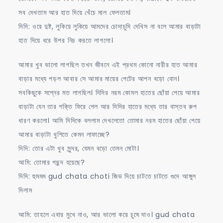
সব দেখতাম আর হাত দিয়ে খেঁচে মাল ফেলতাম।
দিদি: ওরে দুষ্ট, লুকিয়ে লুকিয়ে আমদের চোদাচুদি দেখিস না বলে আমার বাড়াটা
হাত দিয়ে ধরে উপর নিচ করতে লাগলো।
আমার খুব ভালো লাগছিল তখন জীবনে এই প্রথম কোনো নারীর হাত আমার
বাড়ার মধ্যে পড়ল আবার সে আমার মায়ের পেটের আপন বড়ো বোন।
সবকিছুকে সপ্নের মত লাগছিল। দিদির নরম কোমল হাতের ছোঁয়া পেয়ে আমার
বাড়াটা যেন তার শক্তি ফিরে পেল আর দিদির হাতের মধ্যে তার বাস্তব রুপ
ধারণ করলো। আমি দিদিকে বললাম দেখলেতো তোমার নরম হাতের ছোঁয়া পেয়ে
আমার বাড়াটা খুশিতে কেমন লাফাচ্ছে?
দিদি: তোর এটা খুব সুন্দর, যেমন বড়ো তেমন মোটা।
আমি: তোমার পছন্দ হয়েছে?
দিদি: হুমমম gud chata choti জিভ দিয়ে চাটতে চাটতে গুদে আঙ্গুল
দিলাম
আমি: তাহলে এবার মুখে নাও, আর ভালো করে চুষে দাও। gud chata