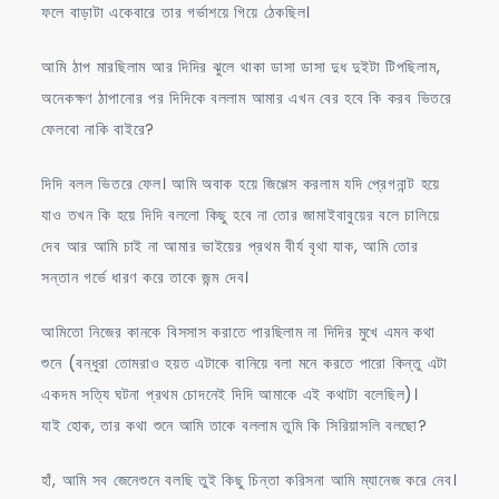
ফলে বাড়াটা একেবারে তার গর্ভাশয়ে গিয়ে ঠেকছিল।
আমি ঠাপ মারছিলাম আর দিদির ঝুলে থাকা ডাসা ডাসা দুধ দুইটা টিপছিলাম,
অনেকক্ষণ ঠাপানোর পর দিদিকে বললাম আমার এখন বের হবে কি করব ভিতরে
ফেলবো নাকি বাইরে?
দিদি বলল ভিতরে ফেল। আমি অবাক হয়ে জিগ্গেস করলাম যদি প্রেগনান্ট হয়ে
যাও তখন কি হয়ে দিদি বললো কিছু হবে না তোর জামাইবাবুয়ের বলে চালিয়ে
দেব আর আমি চাই না আমার ভাইয়ের প্রথম বীর্য বৃথা যাক, আমি তোর
সন্তান গর্ভে ধারণ করে তাকে জন্ম দেব।
আমিতো নিজের কানকে বিসসাস করাতে পারছিলাম না দিদির মুখে এমন কথা
শুনে (বন্ধুরা তোমরাও হয়ত এটাকে বানিয়ে বলা মনে করতে পারো কিন্তু এটা
একদম সত্যি ঘটনা প্রথম চোদনেই দিদি আমাকে এই কথাটা বলেছিল)।
যাই হোক, তার কথা শুনে আমি তাকে বললাম তুমি কি সিরিয়াসলি বলছো?
হাঁ, আমি সব জেনেশুনে বলছি তুই কিছু চিন্তা করিসনা আমি ম্যানেজ করে নেব।