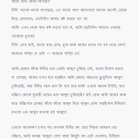
আমি: দিদি কেমন লাগছে?
দিদি: অনেক ভালো লাগছেরে, এত ভালো লাগে জানলেতো অনেক আগেই তোকে
দিয়ে চোদাতাম, এতটাদিন আমার কষ্ট করতে হত না।
আমি: এখন থেকে আর কষ্ট করতে হবে না, আমি প্রতিদিন অন্তত একবার
তোমাকে চুদবো।
দিদি: চোষ ভাই, ভালো করে চোষ, চুষে আজ আমার গুদের সব রস খেয়ে ফেল।
আমাকে শান্তি দে ভাই — আমাকে শান্তি দে।
আমি চোষার ফাঁকে দিদির গুদে একটা আঙ্গুল ঢুকিয়ে দেই, বললে বিশাস করবে
না তোমরা, আমার তখন মনে হয়েছিল আমি কোনো আগুনের কুন্ডুলিতে আঙ্গুল
ঢুকিয়েছি, আর দিদির বয়স হলে কি হবে তার গুদটা এখনো অনেক টাইটা, মনে
হচ্ছিল কোনো কুমারী মেয়ের গুদে আঙ্গুল ঢুকিয়েছি। যাই হোক আমি আমার কাজ
করে যাচ্ছিলাম চোষার ফাঁকে ফাঁকে আঙ্গুল দিয়ে আঙ্গুল চোদা করছিলাম দিদিকে।
কখনো এক আঙ্গুল কখনো দুই আঙ্গুল।
এভাবে অনেকক্ষণ চলার পর দেখলাম দিদির গুদ বেয়ে পিছলা কামরস বের
হচ্ছিল, আমি আমার আঙ্গুলে লেগে থাকা কিছুটা রস চেটে দেখলাম, দিদিতো