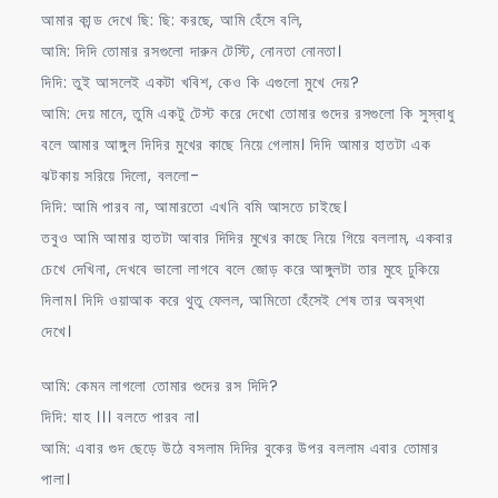
আমার কান্ড দেখে ছি: ছি: করছে, আমি হেঁসে বলি,
আমি: দিদি তোমার রসগুলো দারুন টেস্টি, নোনতা নোনতা।
দিদি: তুই আসলেই একটা খবিশ, কেও কি এগুলো মুখে দেয়?
আমি: দেয় মানে, তুমি একটু টেস্ট করে দেখো তোমার গুদের রসগুলো কি সুস্বাধু
বলে আমার আঙ্গুল দিদির মুখের কাছে নিয়ে গেলাম। দিদি আমার হাতটা এক
ঝটকায় সরিয়ে দিলো, বললো-
দিদি: আমি পারব না, আমারতো এখনি বমি আসতে চাইছে।
তবুও আমি আমার হাতটা আবার দিদির মুখের কাছে নিয়ে গিয়ে বললাম, একবার
চেখে দেখিনা, দেখবে ভালো লাগবে বলে জোড় করে আঙ্গুলটা তার মুহে ঢুকিয়ে
দিলাম। দিদি ওয়াআক করে থুতু ফেলল, আমিতো হেঁসেই শেষ তার অবস্থা
দেখে।
আমি: কেমন লাগলো তোমার গুদের রস দিদি?
দিদি: যাহ ।।। বলতে পারব না।
আমি: এবার গুদ ছেড়ে উঠে বসলাম দিদির বুকের উপর বললাম এবার তোমার
পালা।