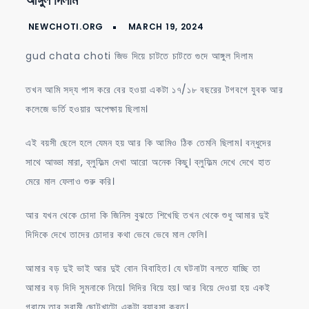
চাটতে
চাটতে
gud chata choti জিভ দিয়ে চাটতে চাটতে গুদে আঙ্গুল দিলাম
গুদে
আঙ্গুল
তখন আমি সদ্য পাস করে বের হওয়া একটা ১৭/১৮ বছরের টগবগে যুবক আর
দিলাম
কলেজে ভর্তি হওয়ার অপেক্ষায় ছিলাম।
এই বয়সী ছেলে হলে যেমন হয় আর কি আমিও ঠিক তেমনি ছিলাম। বন্ধুদের
সাথে আড্ডা মারা, ব্লুফিল্ম দেখা আরো অনেক কিছু। ব্লুফিল্ম দেখে দেখে হাত
মেরে মাল ফেলাও শুরু করি।
আর যখন থেকে চোদা কি জিনিস বুঝতে শিখেছি তখন থেকে শুধু আমার দুই
দিদিকে দেখে তাদের চোদার কথা ভেবে ভেবে মাল ফেলি।
আমার বড় দুই ভাই আর দুই বোন বিবাহিত। যে ঘটনাটা বলতে যাচ্ছি তা
আমার বড় দিদি সুমনাকে নিয়ে। দিদির বিয়ে হয়। আর বিয়ে দেওয়া হয় একই
গ্রামে তার স্বামী ছোটখাটো একটা ব্যাবসা করত।