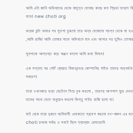
আমি এটা জানি অভিযানের থেকে মাতৃত্ব তোমার কাছে কত প্রিয়। তাহলে 
যাবে। new choti org
কয়েক ঘন্টা ভাবার পর সুতপা বুঝলো তার অন্য যেকোনো স্বপ্ন থেকে মা হওয়ার
,আমি রাজি। আমি তোমার সাথে অভিযানে যাব এবং আসার পর তুমিও তোমার 
সুতপাকে আশ্বস্ত করে অঞ্জন বললো আমি কথা দিলাম।
এক সপ্তাহ পর পোর্ট ব্লেয়ার বিমানবন্দরে কোম্পানির গাইড তাদের অভ্যর্
সমরেশ।
তারা ওখানকার বড়ো হোটেলে গিয়ে বুক করলো , তারপর আশপাশ ঘুরে দেখলো
তাদের সাথে যেতে অনুরোধ করলো কিন্তু গাইড রাজি হলো না।
যাই হোক তারা দুজনে আদিবাসী এলাকাতে প্রবেশ করলো বন-জঙ্গল এর ম
choti চাকমা সর্দার ও সবাই মিলে গ্যাংব্যাং চোদাচোদি