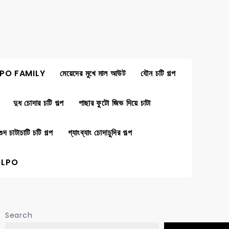
PO FAMILY
মেয়েদের মুখে মাল আউট
যৌন চটি গল্প
দুধ চোদার চটি গল্প
পাছার ফুটো জিভ দিয়ে চাটা
গুদ চাটাচাটি চটি গল্প
গ্যাংব্যাং চোদাচুদির গল্প
OLPO
Search