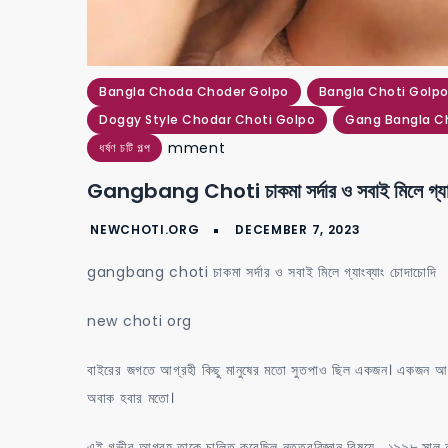
Bangla Choda Choder Golpo
Bangla Choti Golpo
Doggy Style Chodar Choti Golpo
Gang Bangla C
on
mment
ধর্ষণ চটি গল্প
gangbang
Gangbang Choti চাকমা সর্দার ও সবাই মিলে গ্যাংব
choti
চাকমা
সর্দার
gangbang choti চাকমা সর্দার ও সবাই মিলে গ্যাংব্যাং চোদাচোদি
ও
সবাই
new choti org
মিলে
বাইরের জগতে আগ্রহী কিছু মানুষের মতো সুতপাও ছিল একজন। একজন আধুনি
গ্যাংব্যাং
অবাক হবার মতো।
চোদাচোদি
এই গভীর আগ্রহ তাকে চালিত করেছিল নৃতত্ববিজ্ঞান বিষয়ে , ১৯৯৮ সাল নাগ