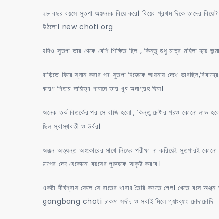
২৮ বছর বয়সে সুতপা অঞ্জনকে বিয়ে করে। বিয়ের প্রথম দিকে তাদের বিয়েটা
উঠলো। new choti org
যদিও সুতপা তার থেকে বেশি শিক্ষিত ছিল , কিন্তু শুধু মাত্র মহিলা হয়ে জ
বাড়িতে ফিরে স্নান করার পর সুতপা নিজেকে আয়নায় দেখে ভাবছিল,বিবাহে
কারণ পিতার দায়িত্ব পালনে তার খুব অনাগ্রহ ছিল।
অনেক তর্ক বিতর্কের পর সে রাজি হলো , কিন্তু চেষ্টার পরও কোনো লাভ হল
ছিল স্বাস্থবতী ও উর্বর।
অঞ্জন অত্যন্ত অহংকারের সাথে নিজের পরীক্ষা না করিয়েই সুতপারই কো
মাপের দেহ যেকোনো বয়সের পুরুষকে আকৃষ্ট করবে।
একটা দীর্ঘশ্বাস ফেলে সে রাতের খাবার তৈরি করতে গেল। খেতে বসে অঞ্জন 
gangbang choti চাকমা সর্দার ও সবাই মিলে গ্যাংব্যাং চোদাচোদি