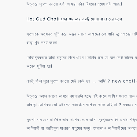
উত্তরে সুতপা বললো হ্যাঁ ,আমার চর্চার বিষয়ের মধ্যে ওটা আছে।
Hot Gud Choti সাদা গুদ আর একটু ফোলা বাচ্চা দের মতো
সুতপাকে অত্যন্ত খুশি করে অঞ্জন বললো আমাদের কোম্পানি আন্দামানের মাট
ছাড়া খুব কমই জানে।
সৌভাগ্যক্রমে তারা মানুষের মাংস খায়না। আমার মনে হয় যদি কেউ তাদের ভ
অনেক সুবিধা হয়।
একটু বাঁকা সুরে সুতপা বললো সেই কেউ হল ….. আমি’ ? new choti
উত্তরে অঞ্জন বললো আসলে ব্যাপারটা হচ্ছে এই কাজে আমি সফলতা লাভ ক
তাছাড়া তোমারও তো এইরকম অভিযানে আগ্রহ আছে তাই না ? সবচেয়ে বড়
সুতপা মনে মনে ভাবছিল তার আগের ফেলে আসা স্বপ্নগুলো কি এবার সত্যি 
আদিবাসী রা প্রতিকূল সাধারণ মানুষের জন্য। তাছাড়াও আদিবাসীদের ওখানে