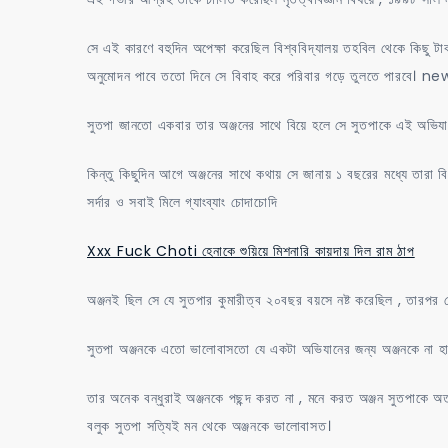
সে এই কারণে বহুদিন অপেক্ষা করেছিল বিশ্ববিদ্যালয় তহবিল থেকে কিছু ট
অনুমোদন পাবে ততো দিনে সে বিবাহ করে পরিবার গড়ে তুলতে পারবে। 
সুতপা জানতো একবার তার অঞ্জনের সাথে বিয়ে হলে সে সুতপাকে এই অভিযানে
কিন্তু কিছুদিন আগে অঞ্জনের সাথে কথায় সে জানায় ১ বছরের মধ্যে তার
সর্দার ও সবাই মিলে গ্যাংব্যাং চোদাচোদি
Xxx Fuck Choti হেনাকে শুয়িয়ে মিশনারি কায়দায় দিল রাম ঠাপ
অঞ্জনই ছিল সে যে সুতপার কুমারীত্ব ২০বছর বয়সে নষ্ট করেছিল , তারপর
সুতপা অঞ্জনকে এতো ভালোবাসতো যে একটা অভিযানের জন্য অঞ্জনকে না হ
তার অনেক বন্ধুরাই অঞ্জনকে পছন্দ করত না , মনে করত অঞ্জন সুতপাকে অ
বলুক সুতপা সত্যিই মন থেকে অঞ্জনকে ভালোবাসত।