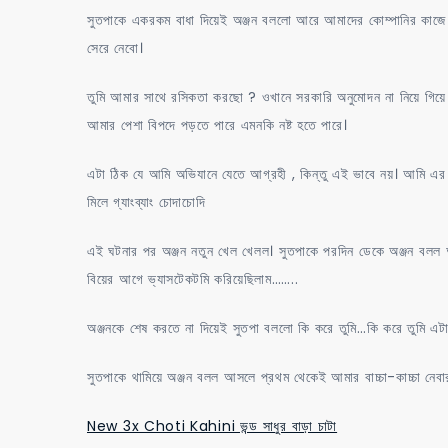
সুতপাকে একরকম বাধা দিয়েই অঞ্জন বললো আরে আমাদের কোম্পানির কাজে
সেরে নেবো।
তুমি আমার সাথে রসিকতা করছো ? ওখানে সরকারি অনুমোদন না নিয়ে গিয়ে 
আমার পেশা বিপদে পড়তে পারে এমনকি নষ্ট হতে পারে।
এটা ঠিক যে আমি অভিযানে যেতে আগ্রহী , কিন্তু এই ভাবে নয়। আমি এ
মিলে গ্যাংব্যাং চোদাচোদি
এই ঘটনার পর অঞ্জন নতুন খেল খেলল। সুতপাকে পরদিন ডেকে অঞ্জন বলল
বিয়ের আগে ভ্যাসটেকটমি করিয়েছিলাম……..
অঞ্জনকে শেষ করতে না দিয়েই সুতপা বললো কি করে তুমি…কি করে তুমি এট
সুতপাকে থামিয়ে অঞ্জন বলল আসলে প্রথম থেকেই আমার বাচ্চা-কাচ্চা নেবার প
New 3x Choti Kahini ভন্ড সাধুর বাড়া চাটা