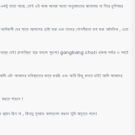
 একটু তাড়া আছে ,তাই এই কাজ আমরা অতো অনুমোদনের ঝামেলায় না গিয়ে চুপিসারে
আদিবাসী দের সাথে আলাপের চেষ্টা করা এবং তাদের গোপনীয়তা ভঙ্গ করা অনৈতিক , এতে
র মধ্যে নেই। রাগান্বিত হয়ে বললো সুতপা। gangbang choti চাকমা সর্দার ও সবাই
 আমি এটা আমাদের ভবিষ্যতের জন্য করছি এবং আমি কিছু বলতে চাই। আমি আমাদের
া করতে পারলে !
্ল্যান ছিল না , কিন্তু পুনরায় অপারেশন করলে তুমি মাতৃত্ব পাবে।