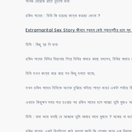
পালক মেয়েকে রাতে চুদলো বাবা
রকিব সাহেব : বিথি কি হয়েছে কান্না করছো কেনো ?
Extramarital Sex Story জীবনে প্রথম কেউ শ্রাবন্তীর গুদে মুখ 
বিথি : কিছু হয় নি বাবা
রকিব সাহেব বিথির বিছানায় গিয়ে বিথির মাথার কাছে বসলেন, বিথির মাথার
বিথি তখন কান্না করে করে সব কিছু বলতে থাকে,
তখন রকিব সাহেব বিথিকে অনেক বুঝিয়ে শুনিয়ে শান্ত করে। একটা পর্যায়ে ব
এভাবে কিছুক্ষন সময় পার হওয়ার পর রকিব সাহেব বলে আচ্ছা তুমি ঘুমাও 
বিথি : বাবা শুনো বলছি যে আজকে তুমি আমার সাথে ঘুমাবে ? আমার না ভা
রকিব সাহেব: একটু বিচলিতো কন্ঠে বললো আমি কি তোমার সাথে এক বিছান