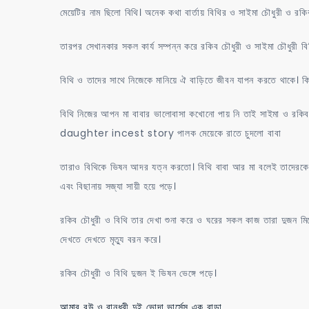
মেয়েটির নাম ছিলো বিথি। অনেক কথা বার্তায় বিথির ও সাইমা চৌধুরী ও রকি
তারপর সেখানকার সকল কার্য সম্পন্ন করে রকিব চৌধুরী ও সাইমা চৌধুরী ব
বিথি ও তাদের সাথে নিজেকে মানিয়ে ঐ বাড়িতে জীবন যাপন করতে থাকে। কি
বিথি নিজের আপন মা বাবার ভালোবাসা কখোনো পায় নি তাই সাইমা ও রকিব
daughter incest story পালক মেয়েকে রাতে চুদলো বাবা
তারাও বিথিকে ভিষন আদর যত্ন করতো। বিথি বাবা আর মা বলেই তাদেরকে
এবং বিছানায় সজ্যা সায়ী হয়ে পড়ে।
রকিব চৌধুরী ও বিথি তার দেখা শুনা করে ও ঘরের সকল কাজ তারা দুজন ম
দেখতে দেখতে মৃত্যু বরন করে।
রকিব চৌধুরী ও বিথি দুজন ই ভিষন ভেঙ্গে পড়ে।
আমার বউ ও বান্ধবী দুই ভোদা ভার্সেস এক বাড়া