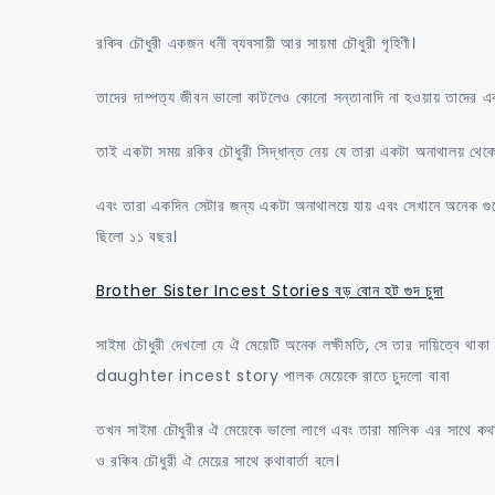
রাতে
রকিব চৌধুরী একজন ধনী ব্যবসায়ী আর সায়মা চৌধুরী গৃহিণী।
চুদলো
বাবা
তাদের দাম্পত্য জীবন ভালো কাটলেও কোনো সন্তানাদি না হওয়ায় তাদের এক
তাই একটা সময় রকিব চৌধুরী সিদ্ধান্ত নেয় যে তারা একটা অনাথালয় থেক
এবং তারা একদিন সেটার জন্য একটা অনাথালয়ে যায় এবং সেখানে অনেক গুল
ছিলো ১১ বছর।
Brother Sister Incest Stories বড় বোন হট গুদ চুদা
সাইমা চৌধুরী দেখলো যে ঐ মেয়েটি অনেক লক্ষীমতি, সে তার দায়িত্বে থা
daughter incest story পালক মেয়েকে রাতে চুদলো বাবা
তখন সাইমা চৌধুরীর ঐ মেয়েকে ভালো লাগে এবং তারা মালিক এর সাথে কথ
ও রকিব চৌধুরী ঐ মেয়ের সাথে কথাবার্তা বলে।