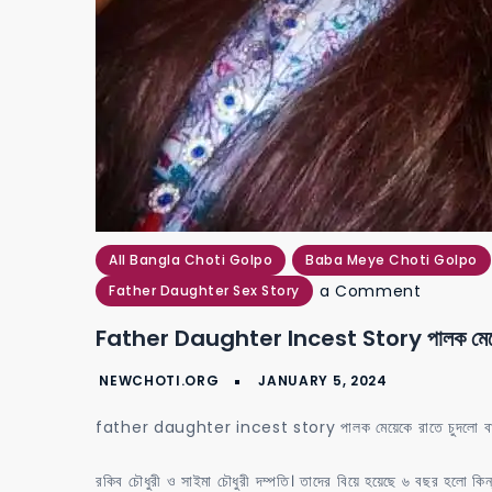
All Bangla Choti Golpo
Baba Meye Choti Golpo
on
a Comment
Father Daughter Sex Story
father
Father Daughter Incest Story পালক মেয়েকে 
daughte
incest
story
father daughter incest story পালক মেয়েকে রাতে চুদলো বা
পালক
মেয়েকে
রকিব চৌধুরী ও সাইমা চৌধুরী দম্পতি। তাদের বিয়ে হয়েছে ৬ বছর হলো কিন