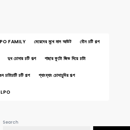
PO FAMILY
মেয়েদের মুখে মাল আউট
যৌন চটি গল্প
দুধ চোদার চটি গল্প
পাছার ফুটো জিভ দিয়ে চাটা
গুদ চাটাচাটি চটি গল্প
গ্যাংব্যাং চোদাচুদির গল্প
OLPO
Search