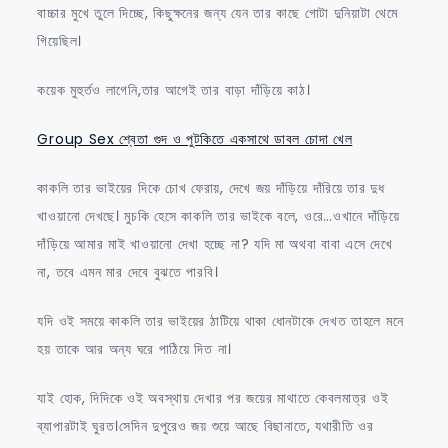
বাচ্চার মুখে তুলে দিচ্ছে, কিছুক্ষনের জন্য যেন তার কাছে গোটা দুনিয়াটা থেমে
গিয়েছিল।
কয়েক মুহুর্তও লাগেনি,তার আগেই তার বাড়া দাঁড়িয়ে কাঠ।
Group Sex শ্বেতা গুদ ও পুটকিতে একসাথে ডাবল চোদা খেল
কাকলি তার ভাইয়ের দিকে চোখ ফেরায়, দেখে জয় দাঁড়িয়ে দাঁরিয়ে তার দুধ
খাওয়ানো দেখছে। মুচকি হেসে কাকলি তার ভাইকে বলে, ওরে…ওখানে দাঁড়িয়ে
দাঁড়িয়ে আমার মাই খাওয়ানো দেখা হচ্ছে না? যদি মা অথবা বাবা এসে দেখে
না, তবে এমন মার দেবে বুঝতে পারবি।
যদি ওই সময়ে কাকলি তার ভাইয়ের ঠাটিয়ে থাকা ধোনটাকে দেখত তাহলে মনে
হয় তাকে আর অন্য ঘরে পাঠিয়ে দিত না।
যাই হোক, দিদিকে ওই অবস্থায় দেখার পর জয়ের মাথাতে কেবলমাত্র ওই
ব্যাপারটাই ঘুরত।সেদিন দুপুরেও জয় শুয়ে আছে বিছানাতে, যথারীতি ওর