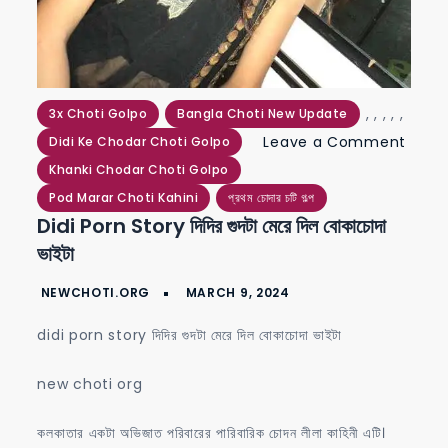
,
,
,
,
,
3x Choti Golpo
Bangla Choti New Update
Leave a Comment
Didi Ke Chodar Choti Golpo
on
Khanki Chodar Choti Golpo
didi
Pod Marar Choti Kahini
প্রথম চোদার চটি গল্প
Didi Porn Story দিদির গুদটা মেরে দিল বোকাচোদা
porn
ভাইটা
story
দিদির
গুদটা
didi porn story দিদির গুদটা মেরে দিল বোকাচোদা ভাইটা
মেরে
দিল
new choti org
বোকাচোদা
ভাইটা
কলকাতার একটা অভিজাত পরিবারের পারিবারিক চোদন লীলা কাহিনী এটি।