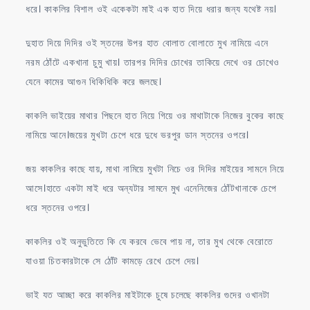
ধরে। কাকলির বিশাল ওই একেকটা মাই এক হাত দিয়ে ধরার জন্য যথেষ্ট নয়।
দুহাত দিয়ে দিদির ওই স্তনের উপর হাত বোলাত বোলাতে মুখ নামিয়ে এনে
নরম ঠোঁটে একখানা চুমু খায়। তারপর দিদির চোখের তাকিয়ে দেখে ওর চোখেও
যেনে কামের আগুন ধিকিধিকি করে জলছে।
কাকলি ভাইয়ের মাথার পিছনে হাত নিয়ে গিয়ে ওর মাথাটাকে নিজের বুকের কাছে
নামিয়ে আনে।জয়ের মুখটা চেপে ধরে দুধে ভরপুর ডান স্তনের ওপরে।
জয় কাকলির কাছে যায়, মাথা নামিয়ে মুখটা নিচে ওর দিদির মাইয়ের সামনে নিয়ে
আসে।হাতে একটা মাই ধরে অন্যটার সামনে মুখ এনেনিজের ঠোঁটখানাকে চেপে
ধরে স্তনের ওপরে।
কাকলির ওই অনুভুতিতে কি যে করবে ভেবে পায় না, তার মুখ থেকে বেরোতে
যাওয়া চিতকারটাকে সে ঠোঁট কামড়ে রেখে চেপে দেয়।
ভাই যত আচ্ছা করে কাকলির মাইটাকে চুষে চলেছে কাকলির গুদের ওখানটা