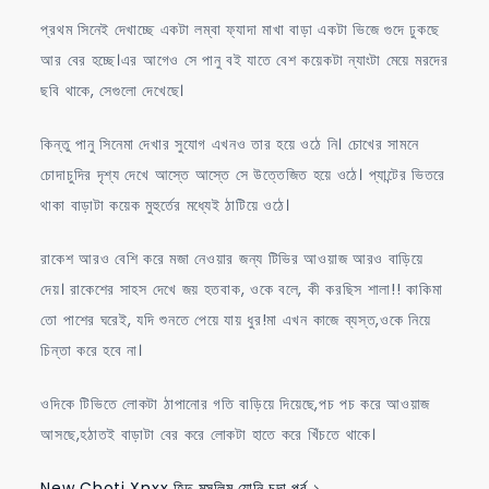
প্রথম সিনেই দেখাচ্ছে একটা লম্বা ফ্যাদা মাখা বাড়া একটা ভিজে গুদে ঢুকছে
আর বের হচ্ছে।এর আগেও সে পানু বই যাতে বেশ কয়েকটা ন্যাংটা মেয়ে মরদের
ছবি থাকে, সেগুলো দেখেছে।
কিন্তু পানু সিনেমা দেখার সুযোগ এখনও তার হয়ে ওঠে নি। চোখের সামনে
চোদাচুদির দৃশ্য দেখে আস্তে আস্তে সে উত্তেজিত হয়ে ওঠে। প্যান্টের ভিতরে
থাকা বাড়াটা কয়েক মুহুর্তের মধ্যেই ঠাটিয়ে ওঠে।
রাকেশ আরও বেশি করে মজা নেওয়ার জন্য টিভির আওয়াজ আরও বাড়িয়ে
দেয়। রাকেশের সাহস দেখে জয় হতবাক, ওকে বলে, কী করছিস শালা!! কাকিমা
তো পাশের ঘরেই, যদি শুনতে পেয়ে যায় ধুর!মা এখন কাজে ব্যস্ত,ওকে নিয়ে
চিন্তা করে হবে না।
ওদিকে টিভিতে লোকটা ঠাপানোর গতি বাড়িয়ে দিয়েছে,পচ পচ করে আওয়াজ
আসছে,হঠাতই বাড়াটা বের করে লোকটা হাতে করে খিঁচতে থাকে।
New Choti Xnxx হিন্দু মুসলিম যোনি চুদা পর্ব ১