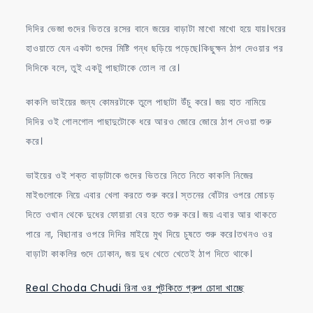
দিদির ভেজা গুদের ভিতরে রসের বানে জয়ের বাড়াটা মাখো মাখো হয়ে যায়।ঘরের
হাওয়াতে যেন একটা গুদের মিষ্টি গন্ধ ছড়িয়ে পড়েছে।কিছুক্ষন ঠাপ দেওয়ার পর
দিদিকে বলে, তুই একটু পাছাটাকে তোল না রে।
কাকলি ভাইয়ের জন্য কোমরটাকে তুলে পাছাটা উঁচু করে। জয় হাত নামিয়ে
দিদির ওই গোলগোল পাছাদুটোকে ধরে আরও জোরে জোরে ঠাপ দেওয়া শুরু
করে।
ভাইয়ের ওই শক্ত বাড়াটাকে গুদের ভিতরে নিতে নিতে কাকলি নিজের
মাইগুলোকে নিয়ে এবার খেলা করতে শুরু করে। স্তনের বোঁটার ওপরে মোচড়
দিতে ওখান থেকে দুধের ফোয়ারা বের হতে শুরু করে। জয় এবার আর থাকতে
পারে না, বিছানার ওপরে দিদির মাইয়ে মুখ দিয়ে চুষতে শুরু করে।তখনও ওর
বাড়াটা কাকলির গুদে ঢোকান, জয় দুধ খেতে খেতেই ঠাপ দিতে থাকে।
Real Choda Chudi রিনা ওর পুটকিতে গ্রুপ চোদা খাচ্ছে