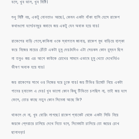
বলে, খুব ভাল, খুব মিষ্টি।
শুধু মিষ্টি নয়, একটু নোনতাও আছে।, কেমন একটা বাঁকা হাসি হেসে রাকেশ
কথাগুলো বলে।বন্ধুর জবাবে জয় একটু যেন অবাক হয়ে যায়।
রাকেশের বাড়ি গেলে,কাকিমা ওকে স্বাগতম জানায়, রাকেশ মুখ বাড়িয়ে হাল্কা
করে নিজের মায়ের ঠোঁটে একটা চুমু দেয়।যদিও এটা সেরকম কোন চুম্বন ছিল
না তবুও জয় এর আগে কাউকে চোখের সামনে এভাবে চুমু খেতে দেখেনি।ও
ভীষণ অবাক হয়ে যায়।
জয় রাকেশের সাথে ওর নিজের ঘরে ঢুকে যায়। জয় টিভির রিমোট নিয়ে একটা
গানের চ্যানেল এ দেয়। খুব ভালো কোন কিছু টিভিতে চলছিল না, তাই জয় বলে
ফেলে, তোর কাছে নতুন কোন সিনেমা আছে কি?
থাকলে দে না, খুব বোরিং লাগছে। রাকেশ প্যাকেট থেকে একটা সিডি নিয়ে
জয়কে প্লেয়ারে চালিয়ে দেখে নিতে বলে, সিনেমাটা চালিয়ে তো জয়ের চোখ
ছানাবড়া।