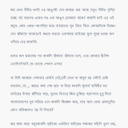
জয় দেখে দিদির গুদটা ওর আঙুলটা যেন কামড়ে ধরে আছে তবুও দিদির তৃপ্তি
হচ্ছে না। তারপর একের পর এক আঙুল ঢোকাতে থাকে। কাকলি ভাই এর ওই
কান্ডে কোন ওজর-আপত্তি করে না।হাতের সুখ নিতে নিতে কোমরটাকে নিজেও
যেন ঝাঁকাতে থাকে।ওই করতে করতে একসময়ে ভাইয়ের মুখে পুরো গুদের জল
খসিয়ে দেয় কাকলি।
গুদের জল ঝরানোর পর কাকলি হাঁফাতে হাঁফাতে বলে, ওরে কোথায় ছিলিস
এতদিন?ভাই কে তোকে শেখাল এসব।
না দিদি আমাকে শেখাবার কেউই নেই,চটি দেখে যা মালুম হয় সেটাই চেষ্টা
করলাম…তা…, জয়ের কথা শেষ হতে না দিয়ে কাকলি ক্ষুধার্ত বাঘিনীর মত
ভাইয়ের উপরে ঝাঁপিয়ে পড়ে, মুখের ভিতরে জিভ ঢুকিয়ে প্রাণপনে চুমু দিতে
থাকে।তারপর মুখ সরিয়ে এনে কাকলি জিজ্ঞেস করে, তার মানে তোর চোদাচুদির
কোন অভিজ্ঞতাও হয় নি নিশ্চয়?
জয় মাথা নাড়ে শুধু।কাকলি হ্যাঁচকা একটানে ভাইয়ের পজামার দড়িটা খুলে দেয়,