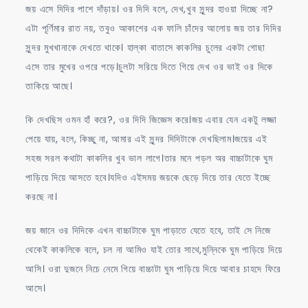
জয় এসে দিদির পাশে দাঁড়ায়। ওর দিদি বলে, দেখ,খুব সুন্দর হাওয়া দিচ্ছে না?
এটা পূর্ণিমার রাত নয়, তবুও আকাশের এক ফালি চাঁদের আলোয় জয় তার দিদির
সুন্দর মুখখানাকে দেখতে থাকে। হাল্কা বাতাসে কাকলির চুলের একটা গোছা
এসে তার মুখের ওপরে পড়ে।চুলটা সরিয়ে দিতে গিয়ে দেখ ওর ভাই ওর দিকে
তাকিয়ে আছে।
কি দেখছিস ওমন হাঁ করে?, ওর দিদি জিজ্ঞেস করে।জয় এবার যেন একটু লজ্জা
পেয়ে যায়, বলে, কিচ্ছু না, আমার এই সুন্দর দিদিটাকে দেখছিলাম।জয়ের এই
সহজ সরল কথাটা কাকলির খুব ভাল লাগে।তার মনে পড়ল অর বাচ্চাটাকে ঘুম
পাড়িয়ে দিয়ে আসতে হবে।যদিও এইসময় জয়কে ছেড়ে দিয়ে তার যেতে ইচ্ছে
করছে না।
জয় জানে ওর দিদিকে এখন বাচ্চাটাকে ঘুম পাড়াতে যেতে হবে, তাই সে নিজে
থেকেই কাকলিকে বলে, চল না আমিও যাই তোর সাথে,মুন্নিকে ঘুম পাড়িয়ে দিয়ে
আসি। ওরা দুজনে নিচে নেমে গিয়ে বাচ্চাটা ঘুম পাড়িয়ে দিয়ে আবার চাহদে ফিরে
আসে।