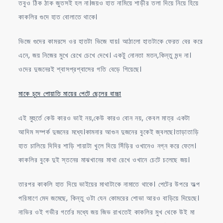
তবুও ঠিক ঠাক জুতসই হল না।জয়ও হাত নামিয়ে শাড়ীর তলা দিয়ে নিয়ে হিয়ে
কাকলির গুদে হাত বোলাতে থাকে।
ভিজে গুদের কামরসে ওর হাতটা ভিজে যায়। আঠালো হাতটাকে ফেরত বের করে
এনে, জয় নিজের মুখে রেখে চেখে দেখে। একটু নোনতা মতন,কিন্তু মন্দ না।
ওদের দুজনেরই শ্বাসপ্রশ্বাসের গতি বেড়ে গিয়েছে।
মাকে চুদে পোয়াতি মায়ের পেটে ছেলের বাচ্চা
এই মুহুর্তে কেউ কারও ভাই নয়,কেউ কারও বোন নয়, কেবল মাত্র একটা
আদিম সম্পর্ক দুজনের মধ্যে।কামনার আগুন দুজনের বুকেই জ্বলছে।তাড়াতাড়ি
হাত চালিয়ে দিদির শাড়ি শায়াটা খুলে দিয়ে সিঁড়ির ওখানেও নগ্ন করে ফেলে।
কাকলির বুকে দুই স্তনের মাঝখানের মাথা রেখে ওখানে চেটে চলেছে জয়।
তারপর কাকলি হাত দিয়ে ভাইয়ের মাথাটাকে নামাতে থাকে। পেটের উপরে অল্প
পরিমাণে মেদ জমেছে, কিন্তু ওটা যেন কোমরের শোভা আরও বাড়িয়ে দিয়েছে।
নাভির ওই গভীর গর্তের মধ্যে জয় জিভ রাখতেই কাকলির মুখ থেকে উই মা