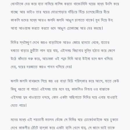
ধোনটাকে বের করে হাত নামিয়ে মালিষ করতে থাকে।দিদি ঘরের মধ্যে উংলি করে
যাচ্ছে আর ভাইও তার ঘরের দোরগোড়ায় দাঁড়িয়ে খিঁচে চলেছে।ধীরে ধীরে
কাকলি গুদের মধ্যে আরও জলদি জলদি আঙুল চালাতে থাকে। মুখ দিয়ে উহ
আহা আওয়াজ করতে করতে গুদে আঙুল ঢোকাচ্ছে আর বের করছে।
দিদির স্বমৈথুণ দেখে জয়ও বাড়াটাকে আরও জোরে ছানতে থেকে, হাতের
ঘষাতে বাড়ার মুন্ডীটা লাল হয়ে যায়, এইসময় বিছানায় মুন্নি হঠাত করে জেগে
উঠে কাঁদতে শুরু করে, আচমকা ওই শব্দে দিদি আহা উইমা বলে জল খসিয়ে
দেয়, ঘরের দরজাতে জয়ও গাদন খসিয়ে দেয়।
জলদি জলদি বাথরুমে গিয়ে জয় ওর বাড়া বিচি পরিস্কার করে আসে, যাতে কেউ
কিছু ধরতে না পারে। এইসময় তার মনে হয়, কাকলিও নিশ্চয় ওর বাচ্চাকে
এইসময় দুধ খাওয়াতে বসবে, কোন একটা অছিলাতে দিদির ঘরে এবার যাওয়াই
যেতে পারে।
মনের মধ্যে এই শয়তানী মতলব ভেঁজে সে দিদির ঘরে ঢোকে।ভাইকে ঘরে ঢুকতে
দেখে কাকলীর ঠোঁটে হাল্কা করে একটা হাসি খেলে যায়, সে জানে ভাই তাকে