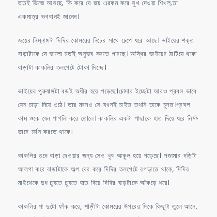
ততই ভিজে আসছে, কি করে যে জয় এরকম করে সুখ দেওয়া শিখল,তা
একমাত্র ভগবানই জানেন।
জয়ের নিম্নাঙ্গটা দিদির কোমরের নিচের সাথে চেপে ধরে আছে। ভাইয়ের শক্ত
বাড়াটাকে সে ভালো মতই অনুভব করতে পারছে। অস্থির ভাইয়ের ঠাটিয়ে থাকা
বাড়াটা কাকলির তলপেটে টোকা দিচ্ছে।
ভাইয়ের পুরুষাঙ্গটা বড়ই অধীর হয়ে পড়েছে।চোদার ইচ্ছেটা আরও প্রবল ভাবে
যেন চাড়া দিয়ে ওঠে। তার মরদও সে যখনই চাইত তথনি তাকে চুদত।প্রবল
কাম ওকে যেন পাগলি করে তোলে। কাকলির একটা পাছাকে হাত দিয়ে ধরে নির্মম
ভাবে মর্দন করতে থাকে।
কাকলির গুদে বাড়া দেওয়ার জন্য সেও খুব আকুল হয়ে পড়েছে। পজামার দড়িটা
আলগা করে বাড়াটাকে অল্প বের করে দিদির তলপেটে রগড়াতে থাকে, দিদির
মাইথেকে দুধ চুষতে চুষতে হাত দিয়ে দিদির ঘাড়টাকে আঁকড়ে ধরে।
কাকলির পা দুটো ফাঁক করে, শাড়ীটা কোমরের উপরের দিকে কিছুটা তুলে আনে,