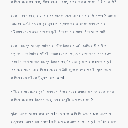
কাকিমা রাকেশকে বলে, কীরে বদমাশ ছেলে, ঘরের কাজও করতে দিবি না নাকি?
রাকেশ জবাব দেয়, বাহ রে,ঘরের কাজের সাথে আদর খাবার কি সম্পর্ক? তাছাড়া
তোমাকে এমনি সময়েও খুব সুন্দর লাগে,কাজ করতে করতে যখন তোমার
মাইগুলো দোলে,তখন মনে হয় ছুটে গিয়ে তোমার কাছে গিয়ে আদর খাই।
রাকেশ আস্তে আস্তে কাকিমার পোঁদে নিজের বাড়াটা ঠেকিয়ে ধীরে ধীরে
নাড়াতে থাকে।কাকির শরীরটা যেভাবে দোলাচ্ছে, মনে হচ্ছে ওরও গরম চেপে
গেছে। রাকেশ আস্তে আস্তে নিজের প্যান্টের চেন খুলে তার লকলকে বাড়াটা
বের করে আনে, আর নিজের মায়ের শাড়ীটা তুলে,তারপর শায়াটা তুলে ফেলে,
কাকিমার ভোদাটাকে উন্মুক্ত করে আনে।
ঠাটিয়ে থাকা ধোনের মুখটা যখন সে নিজের মায়ের ওখানে লাগাতে যাচ্ছে তখন
কাকিমা রাকেশকে জিজ্ঞেস করে, তোর বন্ধুটা চলে গেছে তো?
তুমিও আজব আজব কথা বল মা। ও থাকলে আমি কি এভাবে চলে আসতাম,
রান্নাঘরে তোমার গুদ মারতে। এই বলে এক ঠাপে রাকেশ বাড়াটা কাকিমার গুদে