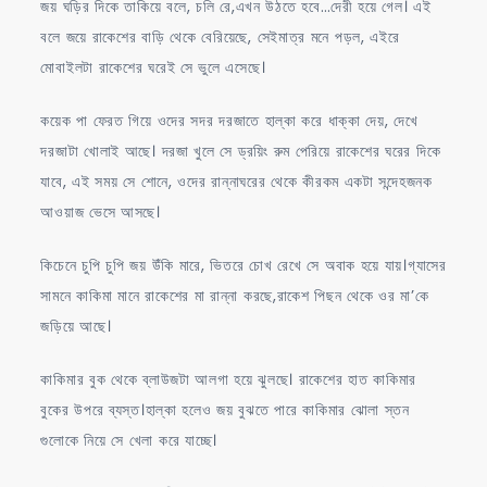
জয় ঘড়ির দিকে তাকিয়ে বলে, চলি রে,এখন উঠতে হবে…দেরী হয়ে গেল। এই
বলে জয়ে রাকেশের বাড়ি থেকে বেরিয়েছে, সেইমাত্র মনে পড়ল, এইরে
মোবাইলটা রাকেশের ঘরেই সে ভুলে এসেছে।
কয়েক পা ফেরত গিয়ে ওদের সদর দরজাতে হাল্কা করে ধাক্কা দেয়, দেখে
দরজাটা খোলাই আছে। দরজা খুলে সে ড্রয়িং রুম পেরিয়ে রাকেশের ঘরের দিকে
যাবে, এই সময় সে শোনে, ওদের রান্নাঘরের থেকে কীরকম একটা সন্দেহজনক
আওয়াজ ভেসে আসছে।
কিচেনে চুপি চুপি জয় উঁকি মারে, ভিতরে চোখ রেখে সে অবাক হয়ে যায়।গ্যাসের
সামনে কাকিমা মানে রাকেশের মা রান্না করছে,রাকেশ পিছন থেকে ওর মা’কে
জড়িয়ে আছে।
কাকিমার বুক থেকে ব্লাউজটা আলগা হয়ে ঝুলছে। রাকেশের হাত কাকিমার
বুকের উপরে ব্যস্ত।হাল্কা হলেও জয় বুঝতে পারে কাকিমার ঝোলা স্তন
গুলোকে নিয়ে সে খেলা করে যাচ্ছে।