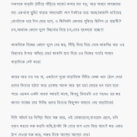
লকলকে বাড়াটা ঠাটিয়ে দাঁড়িয়ে থাকে। কলার মত বড়, আর সামনে মাশরুমের
মত একখানা মুন্ডি। বাড়ার সামনেরটা লাল টকটকে হয়ে আছে।কাকলি ভাইয়ের
ধোনটাকে ধরে টান মেরে বলে, এ জিনিষটা কোথায় লুকিয়ে ছিলিস রে হারামী?
চল,আমাকে কোলে তুলে বিছানায় নিয়ে চল,তোর ব্যবস্থা হচ্ছে!!
কাকলিকে নিজের কোলে তুলে নেয় জয়, সিঁড়ি দিয়ে নিচে নেমে কাকলির ঘরে ওর
বিছানার উপরে নামিয়ে দেয়। কাকলি হাত দিয়ে ওর নিজের গর্তের সামনে
বাড়াটাকে সেট করে।
জয়ের আর তর সয় না, একঠাপে পুরো বাড়াটাকে দিদির ভেজা গুদে ঠেলে দেয়।
গুদের ভিতরে হঠাত করে ঢোকায় পচাক করে শব্দ হয়। মেয়ের গুদ নরম হতে
পারে এরকম একটা ধারনা সবারই থাকে, কিন্তু ভিতরটা এত গরমও হয় জয়
জানত না।জয় তার দিদির গুদের ভিতরে কিছুক্ষন থাকতে দেয় বাড়াটাকে।
দিদি অধৈর্য হয় খিস্তি দিতে শুরু করে, ওই বোকাচোদা,বানচোদ ছেলে, বলি
ধ্যান করতে শুরু করলি নাকি,ঠাপটা কি তোর বাপ এসে দিয়ে যাবে? জয় এবার
ঠাপ দেওয়া শুরু করে, শুরুর দিকে আস্তে আস্তে দেয়।