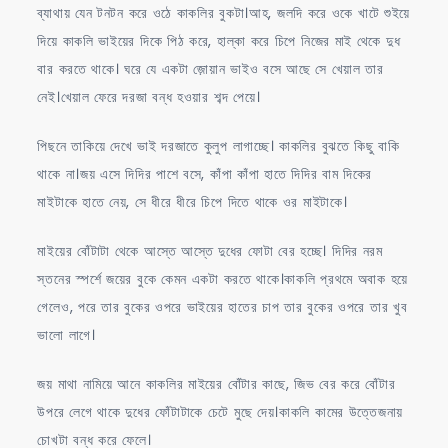
ব্যাথায় যেন টনটন করে ওঠে কাকলির বুকটা।আহ, জলদি করে ওকে খাটে শুইয়ে
দিয়ে কাকলি ভাইয়ের দিকে পিঠ করে, হাল্কা করে চিপে নিজের মাই থেকে দুধ
বার করতে থাকে। ঘরে যে একটা জ়োয়ান ভাইও বসে আছে সে খেয়াল তার
নেই।খেয়াল ফেরে দরজা বন্ধ হওয়ার শব্দ পেয়ে।
পিছনে তাকিয়ে দেখে ভাই দরজাতে কুলুপ লাগাচ্ছে। কাকলির বুঝতে কিছু বাকি
থাকে না।জয় এসে দিদির পাশে বসে, কাঁপা কাঁপা হাতে দিদির বাম দিকের
মাইটাকে হাতে নেয়, সে ধীরে ধীরে চিপে দিতে থাকে ওর মাইটাকে।
মাইয়ের বোঁটাটা থেকে আস্তে আস্তে দুধের ফোটা বের হচ্ছে। দিদির নরম
স্তনের স্পর্শে জয়ের বুকে কেমন একটা করতে থাকে।কাকলি প্রথমে অবাক হয়ে
গেলেও, পরে তার বুকের ওপরে ভাইয়ের হাতের চাপ তার বুকের ওপরে তার খুব
ভালো লাগে।
জয় মাথা নামিয়ে আনে কাকলির মাইয়ের বোঁটার কাছে, জিভ বের করে বোঁটার
উপরে লেগে থাকে দুধের ফোঁটাটাকে চেটে মুছে দেয়।কাকলি কামের উত্তেজনায়
চোখটা বন্ধ করে ফেলে।