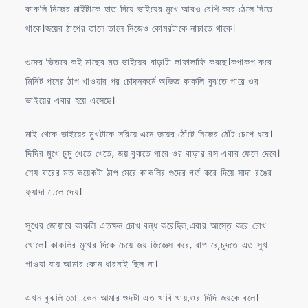
কাকলি নিজের মাইটাকে হাত দিয়ে ভাইয়ের মুখে আরও বেশি করে ঠেলে দিতে
থাকে।জয়ের ঠাপের তালে তালে নিজেও কোমরটাকে নাচাতে থাকে।
গুদের ভিতরে কই মাছের মত ভাইয়ের বাড়াটা লাফালাফি করছে।কপাকপ করে
মিনিট পনের ঠাপ খাওয়ার পর চোদনকর্মে অভিজ্ঞ কাকলি বুঝতে পারে ওর
ভাইয়ের এবার হয়ে এসেছে।
মাই থেকে ভাইয়ের মুখটাকে সরিয়ে এনে জয়ের ঠোঁটে নিজের ঠোঁট চেপে ধরে।
দিদির মুখে চুমু খেতে খেতে, জয় বুঝতে পারে ওর বাড়ার রস এবার ফেলে দেবে।
শেষ বারের মত কয়েকটা ঠাপ মেরে কাকলির গুদের গর্ত করে দিয়ে সাদা রঙের
ফ্যাদা ঢেলে দেয়।
সুখের জোয়ারে কাকলি এতক্ষন চোখ বন্ধ করেছিল,এবার আস্তে করে চোখ
খোলে। কাকলির মুখের দিকে চেয়ে জয় জিজ্ঞেস করে, বাপ রে,চুদতে এত সুখ
পাওয়া যায় আমার কোন ধারনাই ছিল না।
এখন বুঝলি তো…কেন আমার গুদটা এত খাবি খায়,ওর দিদি জয়কে বলে।