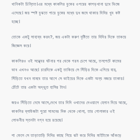
খানিকটা চিন্তিত।এর মধ্যে কাকলির বুকের ওপরের কাপড়খানা দুধে ভিজে
এসেছে। জয় স্পষ্ট বুঝতে পারে বুকের মধ্যে দুধ জমে থাকায় দিদির খুব কষ্ট
হচ্ছে।
তোকে একটু সাহায্য করব?, জয় একটা করুণ দৃষ্টিতে তার দিদির দিকে তাকয়ে
জিজ্ঞেস করে।
কাকলিরও ওই সন্ধ্যের ঘটনার পর থেকে গরম চেপে আছে, তলপেটে কামের
ভাব এখনও আছে। চারদিকে একটু তাকিয়ে সে সিঁড়ির দিকে এগিয়ে যায়,
সিঁড়িতে যখন নামবে তার আগে সে ভাইয়ের দিকে একটা অন্য নজরে তাকায়।
ঠোঁটে তার একটা অদ্ভুত হাসির টান।
জয়ও সিঁড়িতে নেমে আসে,দেখে তার দিদি ওখানের দেওয়ালে হেলান দিয়ে আছে,
কাকলির ব্লাউজটা পুরো সামনের দিক থেকে খোলা, তার গোলাকার ওই
লোভনীয় স্তনটা নগ্ন হয়ে রয়েছে।
পা ফেলে সে তাড়াতাড়ি দিদির কাছে গিয়ে ঝট করে দিদির মাইটাকে আঁকড়ে