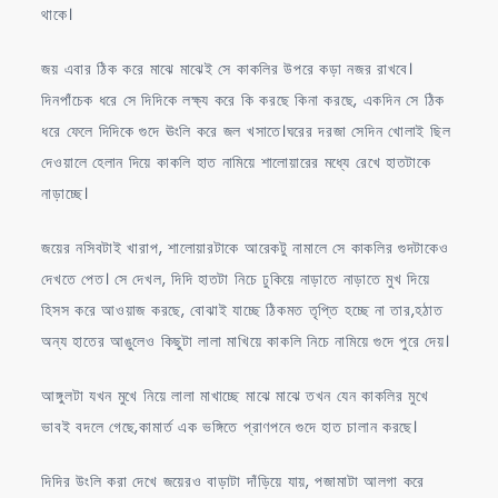
থাকে।
জয় এবার ঠিক করে মাঝে মাঝেই সে কাকলির উপরে কড়া নজর রাখবে।
দিনপাঁচেক ধরে সে দিদিকে লক্ষ্য করে কি করছে কিনা করছে, একদিন সে ঠিক
ধরে ফেলে দিদিকে গুদে ঊংলি করে জল খসাতে।ঘরের দরজা সেদিন খোলাই ছিল
দেওয়ালে হেলান দিয়ে কাকলি হাত নামিয়ে শালোয়ারের মধ্যে রেখে হাতটাকে
নাড়াচ্ছে।
জয়ের নসিবটাই খারাপ, শালোয়ারটাকে আরেকটু নামালে সে কাকলির গুদটাকেও
দেখতে পেত। সে দেখল, দিদি হাতটা নিচে ঢুকিয়ে নাড়াতে নাড়াতে মুখ দিয়ে
হিসস করে আওয়াজ করছে, বোঝাই যাচ্ছে ঠিকমত তৃপ্তি হচ্ছে না তার,হঠাত
অন্য হাতের আঙুলেও কিছুটা লালা মাখিয়ে কাকলি নিচে নামিয়ে গুদে পুরে দেয়।
আঙ্গুলটা যখন মুখে নিয়ে লালা মাখাচ্ছে মাঝে মাঝে তখন যেন কাকলির মুখে
ভাবই বদলে গেছে,কামার্ত এক ভঙ্গিতে প্রাণপনে গুদে হাত চালান করছে।
দিদির উংলি করা দেখে জয়েরও বাড়াটা দাঁড়িয়ে যায়, পজামাটা আলগা করে