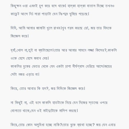
কিছুক্ষন ওরা এমনই চুপ করে বসে থাকে। হাল্কা হাল্কা বাতাস দিচ্ছে তখনও
কারেন্ট আসে নি। সারা পাড়াটা যেন নিঃশব্দে ঘুমিয়ে পড়েছে।
দিদি, আমি আমার জামাটা খুলে রাখব।খুব গরম করছে রে!, জয় তার দিদকে
জিজ্ঞেস করে।
হ্যাঁ,খোল না,তুই না ব্যাটাছেলে!তোর আর আমার সামনে লজ্জা কিসের?,কাকলি
ওকে হেসে হেসে জবাব দেয়।
কাকলির বুকের ভেতর থেকে যেন একটা চাপা দীর্ঘশ্বাস বেরিয়ে আসে।জয়ের
সেটা নজর এড়ায় না।
কিরে, তোর আবার কি হল?, জয় দিদিকে জিজ্ঞেস করে।
না কিছুই না, এই বলে কাকলি হাতটাকে নিয়ে যেন নিজের স্তনের ওপরে
বোলাতে থাকে,যেন ওই মাইদুটোকে মালিশ করছে।
কিরে,তোর কোন অসুবিধা হচ্ছে নাকি?তোর বুকে ব্যাথা হচ্ছে? জয় যেন এবার