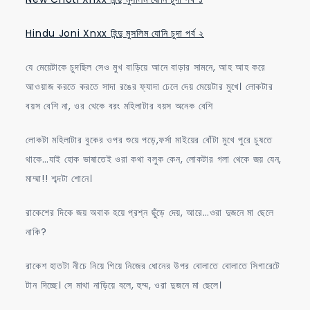
Hindu Joni Xnxx হিন্দু মুসলিম যোনি চুদা পর্ব ২
যে মেয়েটাকে চুদছিল সেও মুখ বাড়িয়ে আনে বাড়ার সামনে, আহ আহ করে
আওয়াজ করতে করতে সাদা রঙের ফ্যাদা ঢেলে দেয় মেয়েটার মুখে। লোকটার
বয়স বেশি না, ওর থেকে বরং মহিলাটার বয়স অনেক বেশি
লোকটা মহিলাটার বুকের ওপর শুয়ে পড়ে,ফর্সা মাইয়ের বোঁটা মুখে পুরে চুষতে
থাকে…যাই হোক ভাষাতেই ওরা কথা বলুক কেন, লোকটার গলা থেকে জয় যেন,
মাম্মা!! শব্দটা শোনে।
রাকেশের দিকে জয় অবাক হয়ে প্রশ্ন ছুঁড়ে দেয়, আরে…ওরা দুজনে মা ছেলে
নাকি?
রাকেশ হাতটা নীচে নিয়ে গিয়ে নিজের ধোনের উপর বোলাতে বোলাতে সিগারেটে
টান দিচ্ছে। সে মাথা নাড়িয়ে বলে, হুম্ম, ওরা দুজনে মা ছেলে।