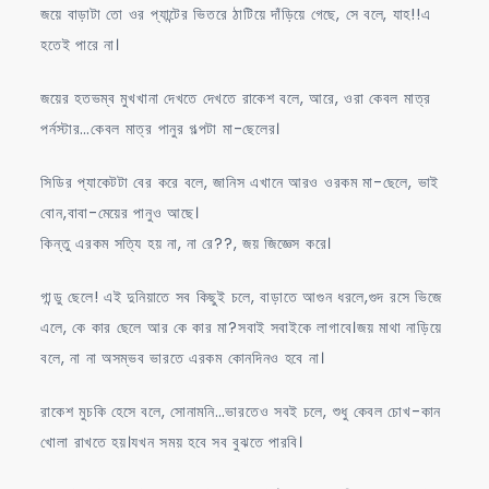
জয়ে বাড়াটা তো ওর প্যান্টের ভিতরে ঠাটিয়ে দাঁড়িয়ে গেছে, সে বলে, যাহ!!এ
হতেই পারে না।
জয়ের হতভম্ব মুখখানা দেখতে দেখতে রাকেশ বলে, আরে, ওরা কেবল মাত্র
পর্নস্টার…কেবল মাত্র পানুর গল্পটা মা-ছেলের।
সিডির প্যাকেটটা বের করে বলে, জানিস এখানে আরও ওরকম মা-ছেলে, ভাই
বোন,বাবা-মেয়ের পানুও আছে।
কিন্তু এরকম সত্যি হয় না, না রে??, জয় জিজ্ঞেস করে।
গান্ডু ছেলে! এই দুনিয়াতে সব কিছুই চলে, বাড়াতে আগুন ধরলে,গুদ রসে ভিজে
এলে, কে কার ছেলে আর কে কার মা?সবাই সবাইকে লাগাবে।জয় মাথা নাড়িয়ে
বলে, না না অসম্ভব ভারতে এরকম কোনদিনও হবে না।
রাকেশ মুচকি হেসে বলে, সোনামনি…ভারতেও সবই চলে, শুধু কেবল চোখ-কান
খোলা রাখতে হয়।যখন সময় হবে সব বুঝতে পারবি।