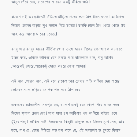
আমূল গেঁথে দেয়, রাকেশের মা যেন একটু কঁকিয়ে ওঠে।
রাকেশ ওই অবস্থাতেই দাঁড়িয়ে দাঁড়িয়ে মায়ের গুদে ঠাপ দিতে থাকে। কাকিমাও
নিজের ছেলের বাড়ার সুখ সমানে নিয়ে চলেছে। দুলকি চালে ঠাপ খেতে খেতে উহ
আহ করে আওয়াজ বের চলেছে।
বন্ধু আর বন্ধুর মায়ের কীর্তিকারখানা দেখে জয়ের নিজের ধোনখানাও কচলাতে
ইচ্ছে করে, ওদিকে কাকিমা যেন বিনতি করে রাকেশকে বলে, বাবু আমার
,আরেকটু জোরে,আরেকটু জোরে কররে সোনা আমার।
এই নাও ,আরও নাও, এই বলে রাকেশ তার চোদার গতি বাড়িয়ে দেয়।মায়ের
কোমরখানাকে জড়িয়ে সে পক পক করে ঠাপ দেয়।
একসময়ে চোদনলীলা সমাপ্ত হয়, রাকেশ একটু যেন কেঁপে গিয়ে মায়ের গুদে
নিজের ফ্যাদা ঢেলে দেয়। সাদা সাদা রস কাকিমার গুদ ভাসিয়ে থাইয়ে এসে
চুঁইয়ে পড়ে। কাকিমা ওই মিলনরসের কিছুটা আঙ্গুলে করে নিজের মুখে নেয়, আর
বলে, বাপ রে, তোর বিচিতে কত রস থাকে রে, এই সকালেই ত চুদতে দিলাম