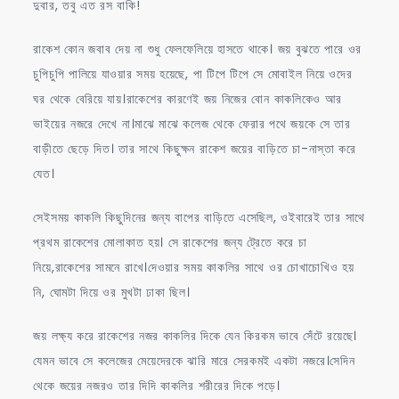
দুবার, তবু এত রস বাকি!
রাকেশ কোন জবাব দেয় না শুধু ফেলফেলিয়ে হাসতে থাকে। জয় বুঝতে পারে ওর
চুপিচুপি পালিয়ে যাওয়ার সময় হয়েছে, পা টিপে টিপে সে মোবাইল নিয়ে ওদের
ঘর থেকে বেরিয়ে যায়।রাকেশের কারণেই জয় নিজের বোন কাকলিকেও আর
ভাইয়ের নজরে দেখে না।মাঝে মাঝে কলেজ থেকে ফেরার পথে জয়কে সে তার
বাড়ীতে ছেড়ে দিত। তার সাথে কিছুক্ষন রাকেশ জয়ের বাড়িতে চা-নাস্তা করে
যেত।
সেইসময় কাকলি কিছুদিনের জন্য বাপের বাড়িতে এসেছিল, ওইবারেই তার সাথে
প্রথম রাকেশের মোলাকাত হয়। সে রাকেশের জন্য ট্রেতে করে চা
নিয়ে,রাকেশের সামনে রাখে।দেওয়ার সময় কাকলির সাথে ওর চোখাচোখিও হয়
নি, ঘোমটা দিয়ে ওর মুখটা ঢাকা ছিল।
জয় লক্ষ্য করে রাকেশের নজর কাকলির দিকে যেন কিরকম ভাবে সেঁটে রয়েছে।
যেমন ভাবে সে কলেজের মেয়েদেরকে ঝারি মারে সেরকমই একটা নজরে।সেদিন
থেকে জয়ের নজরও তার দিদি কাকলির শরীরের দিকে পড়ে।