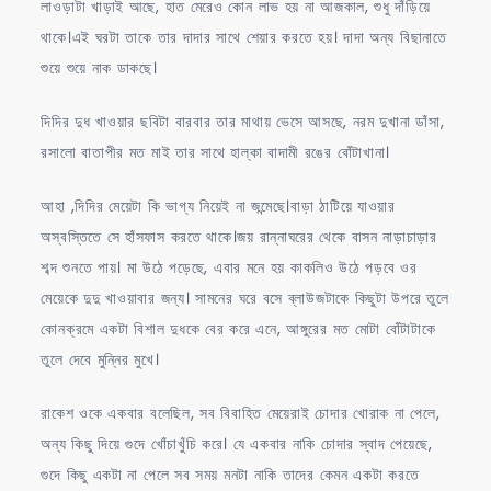
লাওড়াটা খাড়াই আছে, হাত মেরেও কোন লাভ হয় না আজকাল, শুধু দাঁড়িয়ে
থাকে।এই ঘরটা তাকে তার দাদার সাথে শেয়ার করতে হয়। দাদা অন্য বিছানাতে
শুয়ে শুয়ে নাক ডাকছে।
দিদির দুধ খাওয়ার ছবিটা বারবার তার মাথায় ভেসে আসছে, নরম দুখানা ডাঁসা,
রসালো বাতাপীর মত মাই তার সাথে হাল্কা বাদামী রঙের বোঁটাখানা।
আহা ,দিদির মেয়েটা কি ভাগ্য নিয়েই না জন্মেছে।বাড়া ঠাটিয়ে যাওয়ার
অস্বস্তিতে সে হাঁসফাস করতে থাকে।জয় রান্নাঘরের থেকে বাসন নাড়াচাড়ার
শব্দ শুনতে পায়। মা উঠে পড়েছে, এবার মনে হয় কাকলিও উঠে পড়বে ওর
মেয়েকে দুদু খাওয়াবার জন্য। সামনের ঘরে বসে ব্লাউজটাকে কিছুটা উপরে তুলে
কোনক্রমে একটা বিশাল দুধকে বের করে এনে, আঙ্গুরের মত মোটা বোঁটাটাকে
তুলে দেবে মুন্নির মুখে।
রাকেশ ওকে একবার বলেছিল, সব বিবাহিত মেয়েরাই চোদার খোরাক না পেলে,
অন্য কিছু দিয়ে গুদে খোঁচাখুঁচি করে। যে একবার নাকি চোদার স্বাদ পেয়েছে,
গুদে কিছু একটা না পেলে সব সময় মনটা নাকি তাদের কেমন একটা করতে