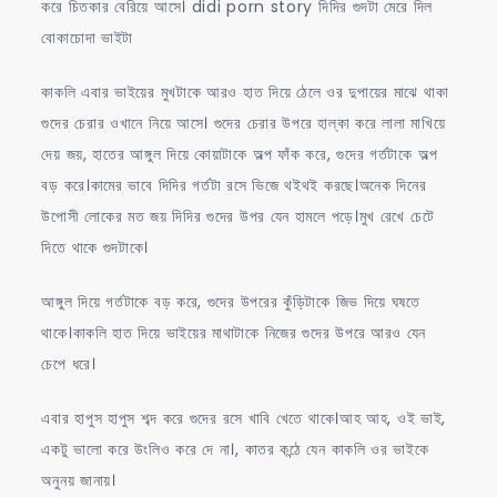
করে চিতকার বেরিয়ে আসে। didi porn story দিদির গুদটা মেরে দিল
বোকাচোদা ভাইটা
কাকলি এবার ভাইয়ের মুখটাকে আরও হাত দিয়ে ঠেলে ওর দুপায়ের মাঝে থাকা
গুদের চেরার ওখানে নিয়ে আসে। গুদের চেরার উপরে হাল্কা করে লালা মাখিয়ে
দেয় জয়, হাতের আঙ্গুল দিয়ে কোয়াটাকে অল্প ফাঁক করে, গুদের গর্তটাকে অল্প
বড় করে।কামের ভাবে দিদির গর্তটা রসে ভিজে থইথই করছে।অনেক দিনের
উপোসী লোকের মত জয় দিদির গুদের উপর যেন হামলে পড়ে।মুখ রেখে চেটে
দিতে থাকে গুদটাকে।
আঙ্গুল দিয়ে গর্তটাকে বড় করে, গুদের উপরের কুঁড়িটাকে জিভ দিয়ে ঘষতে
থাকে।কাকলি হাত দিয়ে ভাইয়ের মাথাটাকে নিজের গুদের উপরে আরও যেন
চেপে ধরে।
এবার হাপুস হাপুস শব্দ করে গুদের রসে খাবি খেতে থাকে।আহ আহ, ওই ভাই,
একটু ভালো করে উংলিও করে দে না।, কাতর কন্ঠে যেন কাকলি ওর ভাইকে
অনুনয় জানায়।