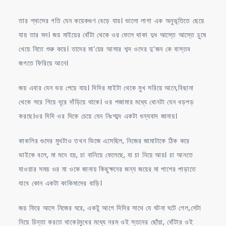
তার শ্বাসের গতি যেন কয়েকগুণ বেড়ে যায়। ভালো লাগা এক অনুভূতিতে ছেয়ে
যায় তার মন। জয় মাইয়ের বোঁটা থেকে ওর ফেলে থাকা দুধ আস্তে আস্তে চুষে
খেয়ে নিতে শুরু করে। তাদের মা’য়ের আসার শব্দ ওদের দু’জন কে বাস্তব
জগতে ফিরিয়ে আনে।
জয় এবার যেন ভয় পেয়ে যায়। দিদির মাইটা থেকে মুখ সরিয়ে আনে,বিছানা
থেকে সরে গিয়ে দূরে দাঁড়িয়ে থাকে। ওর পজামার মধ্যে ধোনটা যেন ধড়পড়
করছে।ওর দিদি ওর দিকে চেয়ে যেন নিঃশব্দে একটা ধন্যবাদ জানায়।
কাকলির গুদের মুখটাও তখন ভিজে এসেছিল, নিজের জামাটাকে ঠিক করে
ভাইকে বলে, মা মনে হয়, চা বানিয়ে ফেলেছে, যা চা নিয়ে আয়। চা আনতে
যাওয়ার সময় ওর মা ওকে জানায় কিছুক্ষনের জন্য জয়ের মা পাশের পাড়াতে
যাবে কোন একটা কাকিমাদের বাড়ি।
জয় ফিরে আসে নিজের ঘরে, একটু আগে দিদির সাথে যে ঘটনা ঘটে গেল,সেটা
নিয়ে চিন্তা করতে থাকে।মুখের মধ্যে নরম ওই স্তনের ছোঁয়া, বোঁটার ওই