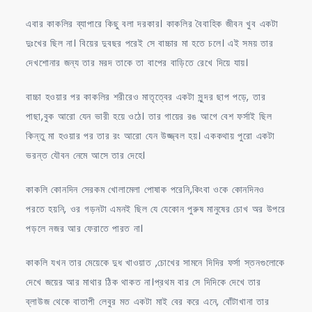
এবার কাকলির ব্যাপারে কিছু বলা দরকার। কাকলির বৈবাহিক জীবন খুব একটা
দুঃখের ছিল না। বিয়ের দুবছর পরেই সে বাচ্চার মা হতে চলে। এই সময় তার
দেখশোনার জন্য তার মরদ তাকে তা বাপের বাড়িতে রেখে দিয়ে যায়।
বাচ্চা হওয়ার পর কাকলির শরীরেও মাতৃত্বের একটা সুন্দর ছাপ পড়ে, তার
পাছা,বুক আরো যেন ভারী হয়ে ওঠে। তার গায়ের রঙ আগে বেশ ফর্সাই ছিল
কিন্তু মা হওয়ার পর তার রং আরো যেন উজ্জ্বল হয়। এককথায় পুরো একটা
ভরন্ত যৌবন নেমে আসে তার দেহে।
কাকলি কোনদিন সেরকম খোলামেলা পোষাক পরেনি,কিংবা ওকে কোনদিনও
পরতে হয়নি, ওর গড়নটা এমনই ছিল যে যেকোন পুরুষ মানুষের চোখ অর উপরে
পড়লে নজর আর ফেরাতে পারত না।
কাকলি যখন তার মেয়েকে দুধ খাওয়াত ,চোখের সামনে দিদির ফর্সা স্তনগুলোকে
দেখে জয়ের আর মাথার ঠিক থাকত না।প্রথম বার সে দিদিকে দেখে তার
ব্লাউজ থেকে বাতাপী লেবুর মত একটা মাই বের করে এনে, বোঁটাখানা তার