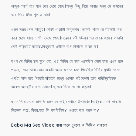
নাজুক স্পর্শ তার মনে যেন ছেয়ে গেছে।অন্য কিছু নিয়ে ভাবার জন্য সে সামনের
ঘরে গিয়ে টিভি খুলতে যায়।
এমন সময় গেল কারেন্ট। গোটা পাড়াটা অন্ধকার। পকেট থেকে মোবাইলটা বের
করে দেখে সাড়ে দশটা বেজে গেছে।সন্ধ্যের ওই ঘটনার পর থেকে জয়ের বাড়াটা
সেই দাঁড়িয়েই রয়েছে,কিছুতেই ওটাকে বাগ মানানো যাচ্ছে না।
যখন সে দিদির দুধ মুখে নেয়, ওর দিদির যে ভাব এসেছিল সেটা তার এখন মনে
পড়ছে। যেন তারা কোন একটা অন্য জগতে চলে গিয়েছিল।দিদির মুখটা কেমন
একটা লাল হয়ে গিয়েছিল।ঘরের মধ্যে গুমোট পরিবেশটা তার পরিস্থিতিকে
আরও অসহনীয় করে তোলে। ছাদের দিকে সে পা বাড়ায়।
ছাদে গিয়ে দেখে কাকলি আগে থেকেই সেখানে উপস্থিত।ভাইকে দেখে কাকলি
জিজ্ঞেস করে, কিরে,ঘরে কি করছিলিস? ওখানে কত গরম না?
Baba Ma Sex Video বাবা মাকে চুদলো ও ভিডিও বানালো