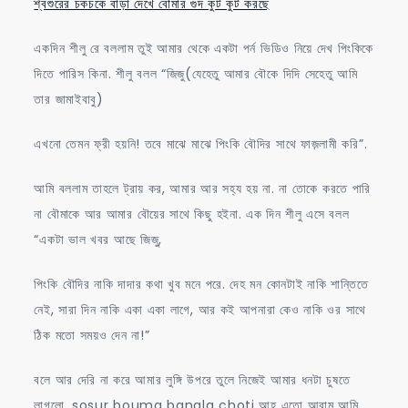
শ্বশুরের চকচকে বাড়া দেখে বৌমার গুদ কুট কুট করছে
একদিন শীলু রে বললাম তুই আমার থেকে একটা পর্ন ভিডিও নিয়ে দেখ পিংকিকে
দিতে পারিস কিনা. শীলু বলল “জিজু(যেহেতু আমার বৌকে দিদি সেহেতু আমি
তার জামাইবাবু)
এখনো তেমন ফ্রী হয়নি! তবে মাঝে মাঝে পিংকি বৌদির সাথে ফাজ়লামী করি”.
আমি বললাম তাহলে ট্রায় কর, আমার আর সহ্য হয় না. না তোকে করতে পারি
না বৌমাকে আর আমার বৌয়ের সাথে কিছু হইনা. এক দিন শীলু এসে বলল
“একটা ভাল খবর আছে জিজু,
পিংকি বৌদির নাকি দাদার কথা খুব মনে পরে. দেহ মন কোনটাই নাকি শান্তিতে
নেই, সারা দিন নাকি একা একা লাগে, আর কই আপনারা কেও নাকি ওর সাথে
ঠিক মতো সময়ও দেন না!”
বলে আর দেরি না করে আমার লুঙ্গি উপরে তুলে নিজেই আমার ধনটা চুষতে
লাগলো. sosur bouma bangla choti আহ এতো আরাম আমি