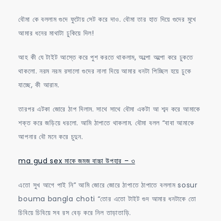
বৌমা কে বললাম গুদে ফুটোয় সেট করে দাও. বৌমা তার হাত দিয়ে গুদের মুখে
আমার ধনের মাথাটা ঢুকিয়ে দিল!
আহ কী যে টাইট আস্তে করে পুশ করতে থাকলাম, অল্পো অল্পো করে ঢুকতে
থাকলো. নরম নরম রসালো গুদের নালা দিয়ে আমার ধনটা পিচ্ছিল হয়ে ঢুকে
যাচ্ছে, কী আরাম.
তারপর এটকা জোরে ঠাপ দিলাম. সাথে সাথে বৌমা একটা আ শব্দ করে আমাকে
শক্ত করে জড়িয়ে ধরলো. আমি ঠাপাতে থাকলাম. বৌমা বলল “বাবা আমাকে
আপনার বৌ মনে করে চুদুন.
ma gud sex মাকে জমজ বাচ্চা উপহার – ৩
এতো সুখ আগে পাই নি” আমি জোরে জোরে ঠাপাতে ঠাপাতে বললাম sosur
bouma bangla choti “তোর এতো টাইট গুদ আমার ধনটাকে তো
চিবিয়ে চিবিয়ে সব রস বেড় করে নিল তাড়াতাড়ি.