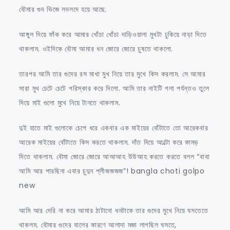
বৌমার গুদ ভিজে লদলদে হয়ে আছে.
আঙ্গুল দিয়ে ফাঁক করে আমার খোঁচা খোঁচা দাড়িওয়ালা মুখটা ঢুকিয়ে নাড়া দিতে
থাকলাম. ওইদিকে বৌমা আমার ধন জোরে জোরে চুষতে থাকলো.
তারপর আমি তার গুদের রস মাখা মুখ নিয়ে তার মুখে কিস করলাম. সে আমার
সারা মুখ চেটে চেটে পরিস্কার করে দিলো. আমি তার নাইটি গলা পর্যন্তও তুলে
দিয়ে মাই গুলো মুখে নিয়ে টানতে থাকলাম.
দুই হাতে মাই গুলোকে চেপে ধরে একবার এক মাইয়ের বোঁটাতে তো আরেকবার
আরেক মাইয়ের বোঁটাতে কিস করতে থাকলাম. দাঁত দিয়ে আল্টো করে কামড়
দিতে থাকলাম. বৌমা জোরে জোরে আআআহ উউআহ করতে করতে বলল “বাবা
আমি আর পারছিনা এবার চুদুন প্লীজজজজ”! bangla choti golpo
new
আমি আর দেরি না করে আমার ঠাটানো ধনটাকে তার গুদের মুখে নিয়ে ঘসতেতে
থাকলম. বৌমার গুদের বালের কারণে আলাদা মজা লাগছিল ঘসতে,