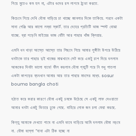
গিয়ে মুতেও কম হল না, এটার গুদের রস লাগবে ঠান্ডা করতে.
কিচেনে গিয়ে দেখি বৌমা দাড়িয়ে চা খাচ্ছে জানলার দিকে তাকিয়ে. পরনে একটা
সাদা গেঞ্জি আর কালো লম্বা স্কার্ট. তার দেহের প্রতিটি ভাজ স্পস্ট বোঝা
যাচ্ছে. ব্রা পড়েনি মাইয়ের ভাজ বোঁটা আর পাছার খাঁজ ক্লিয়ার.
এমনি ধন খাড়া আস্তে আস্তে তার পিছনে গিয়ে আমার লুঙ্গীটা উপরে উঠিয়ে
ধনটাকে তার পাছার দুই খাজের মাঝখানে সেট করে একটু চাপ দিয়ে বললাম
আজকের দিনটা ভালো যাবে! ফীল করলাম বৌমা প্যান্টি পরে নি শুধু পাতলা
একটা কাপড়ের ব্যবধান আমার আর তার পাছার মাংসের মধ্যে. sosur
bouma bangla choti
হঠাত করে করার কারণে বৌমা একটু চমকে উঠেছে সে একটু লাফ দেওয়াতে
আমার ধনটা একটু ভিতরে ঢুকে গেছে. বাহিরে লোক জন চলা ফেরা করছে.
কিন্তু আমাকে দেখতে পাবে না এমনি ভাবে দাড়িয়ে আমি বললাম বৌমা নড়বে
না. বৌমা বল্লো “বাবা এটা ঠিক হচ্ছে না