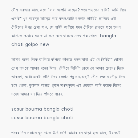
বৌমা দরজার কাছে এসে “বাবা আপনি আছেন? শুয়ে পড়লেন নাকি? আমি নিয়ে
এসছি” খুব আস্তে আস্তে করে বলল.আমি বললাম লাইটটা জালিয়ে ওটা
টেবিলের উপর রেখা যাও. সে লাইট জালিয়ে যখন টেবিলে রাখতে যাবে তখন
আমাকে চেয়ারে ধন খাড়া করে বসে থাকতে দেখে শক খেলো. bangla
choti golpo new
আমার ধনের দিকে তাকিয়ে কাঁপতে কাঁপতে বলল”বাবা এই যে সিডিটা” বৌমার
চোখ তখনো আমার ধনের উপর. টেবিলে সিডিটা রেখে সে আমার চোখের দিকে
তাকলো, আমি একটা হাঁসি দিয়ে বললাম পছন্দ হয়েছে? বৌমা লজ্জায় দৌড় দিয়ে
চলে গেলো. বুঝলাম আমার প্ল্যান সাক্সেস্ফুল এই মেয়েকে আমি কয়েক দিনের
মধ্যে আমার ধন দিয়ে গাঁথতে পারব.
sosur bouma bangla choti
sosur bouma bangla choti
পরের দিন সকালে ঘুম থেকে উঠে দেখি আমার ধন খাড়া হয়ে আছে. টয়লেটে