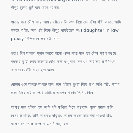
শীলুর চুলের মুঠি ধরে চেপে ধরলাম.
পাসের ঘরে বৌমা আর আমার বৌয়ের কি কথা নিয়ে যেন হাঁসা হাঁসি করছে আমি
শুনতে পাচ্ছি, আর এই দিকে শীলুর পার্ফরমেন্স আঃ! daughter in law
pussy শিক্ষিত ছেলের বউ চোদা
পরের দিন সকালে স্নান করতে যাবো এমন সময় মনে হল বৌমা স্নান করছে.
দরজার ফুটো দিয়ে তাকিয়ে দেখি সাদা ধপ্ ধপে দেহ ৩৭ সাইজের মাই পিংক
কালারের বোঁটা খাড়া হয়ে আছে,
বৌমার গুদে লালচে লালচে বাল. মনে হচ্ছিল মুখটা দিয়ে মাখা মাখি করি. সাবান
হাতে নিয়ে মাইতে পেটে নাভীতে তারপর পাছায় পিঠে মাখছে.
আমার মনে হচ্ছিল ইস আমি যদি মাখিয়ে দিতে পারতাম! বুড়ো বয়সে নাকি
ভিমরতি বাড়ে. তাই আমারও বাড়ছে. আজকাল তো ভায়াগরা পাওয়া যায়.
আমার তো তাও লাগে না এমনি খাড়া হয়.