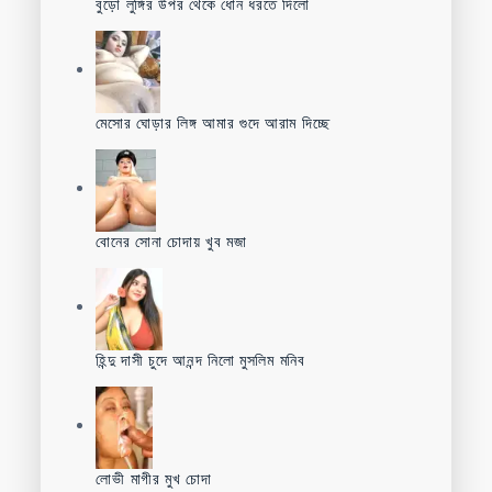
বুড়ো লুঙ্গির উপর থেকে ধোন ধরতে দিলো
মেসোর ঘোড়ার লিঙ্গ আমার গুদে আরাম দিচ্ছে
বোনের সোনা চোদায় খুব মজা
হিন্দু দাসী চুদে আনন্দ নিলো মুসলিম মনিব
লোভী মাগীর মুখ চোদা