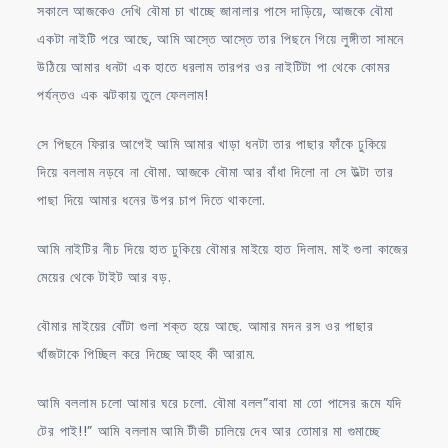
সকালে আজকেও দেখি বৌমা চা খাচ্ছে জানালার পাসে দাড়িয়ে, আজকে বৌমা
একটা নাইটি পরে আছে, আমি আস্তে আস্তে তার পিছনে গিয়ে লুঙ্গীতা সামনে
উঠিয়ে আমার ধনটা এক হাতে ধরলাম তারপর ওর নাইটিটা পা থেকে কোমর
পর্যন্তও এক ঝটকায় তুলে ফেললাম!
সে পিছনে ফিরার আগেই আমি আমার খাড়া ধনটা তার পাছার ফাঁকে ঢুকিয়ে
দিয়ে বললাম নড়বে না বৌমা. আজকে বৌমা আর বাঁধা দিলো না সে উল্টা তার
পাছা দিয়ে আমার ধনের উপর চাপ দিতে থাকলো.
আমি নাইটির নীচ দিয়ে হাত ঢুকিয়ে বৌমার মাইয়ে হাত দিলাম. মাই গুলা কাজের
মেয়ের থেকে টাইট আর বড়.
বৌমার মাইয়ের বোঁটা গুলা শক্ত হয়ে আছে. আমার মদন রস ওর পাছার
খাঁজটাকে পিচ্ছিল করে দিচ্ছে আহহ কী আরাম.
আমি বললাম চলো আমার ঘরে চলো. বৌমা বলল”বাবা মা তো পাসের রূমে যদি
টের পাই!!” আমি বললাম আমি টীভী চালিয়ে দেব আর তোমার মা গুমাচ্ছে