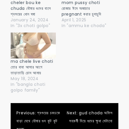
cheler bou ke
mom pussy choti
chuda বৌমার গুদের বালে
রোজার ঈদে অজাচার
শ্বশুরের ধোন ঘষা
pregnant করার চুদাচুদি
January 24, 2024
April 1, 2025
In "3x choti golpo"
In "ammu ke choda"
ma chele live choti
তোর বাবা আসার আগে
তাড়াতাড়ি চোদ আমায়
May 18, 2024
In "bangla choti
golpo family"
Post
Previous:
শ্বশুরের চকচকে
Next:
gud choda অফিস
বাড়া দেখে বৌমার গুদ কুট কুট
সহকর্মী দিয়ে গুদের ক্ষুধা মেটানো
করছে