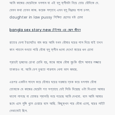
আমি কাজের মেয়েটাকে বললাম যা এই ব্লু ফ্লীমটা নিয়ে তোর বৌদিকে দে.
যেমন কথা তেমন কাজ. কয়েক সপ্তাহ এমন ব্লূ ফিল্মের পালা চলল.
daughter in law pussy শিক্ষিত ছেলের বউ চোদা
bangla sex story new টেইলার এর সেক্স জীবন
রাতের বেলা টয়লেটের নাম করে আমি যখন বৌমার ঘরের পাস দিয়ে যাই তখন
কান পাতলে শুনতে পারি বৌমা ব্লু ফ্লীম গুলো দেখে! মায়ের গুদ চোদা
প্রায়ই দুজনের চোখা চোখি হয়, মাঝে মাঝে বৌমা মুচকি হাঁসে আবার লজ্জায়
তাকায়ও না. আমি বেশ বুঝতে পারলাম খেলা ভাল জমছে.
এরপর একদিন সাহস করে বৌমার ঘরের দরজায় ন্যক করে বললাম বৌমা
তোমাকে যে কাজের মেয়েটা গত সপ্তাহে যেই সিডি দিয়েছে ওটা দিওতো আমার
ভালো লাগছে না তোমার শ্বাশুড়ি শুয়ে পরেছে আমি দেখবো. বলে আমি আমার
রূমে এসে লুঙ্গি খুলে চেয়ারে বসে আছি. কিছুক্খন পরে বৌমা এলো, ঘরের লাইট
নেভানোই ছিল.