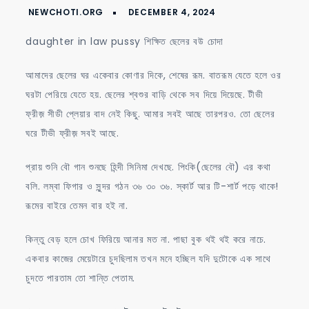
শিক্ষিত
ছেলের
daughter in law pussy শিক্ষিত ছেলের বউ চোদা
বউ
চোদা
আমাদের ছেলের ঘর একেবার কোণার দিকে, শেষের রূম. বাতরূম যেতে হলে ওর
ঘরটা পেরিয়ে যেতে হয়. ছেলের শ্বশুর বাড়ি থেকে সব দিয়ে দিয়েছে. টীভী
ফ্রীজ় সীডী প্লেয়ার বাদ নেই কিছু. আমার সবই আছে তারপরও. তো ছেলের
ঘরে টীভী ফ্রীজ় সবই আছে.
প্রায় শুনি বৌ গান শুনছে হিন্দী সিনিমা দেখছে. পিংকি(ছেলের বৌ) এর কথা
বলি. লম্বা ফিগার ও সুন্দর গঠন ৩৬ ৩০ ৩৬. স্কার্ট আর টি-শার্ট পড়ে থাকে!
রূমের বাইরে তেমন বার হই না.
কিন্তু বেড় হলে চোখ ফিরিয়ে আনার মত না. পাছা বুক থই থই করে নাচে.
একবার কাজের মেয়েটারে চুদছিলাম তখন মনে হচ্ছিল যদি দুটোকে এক সাথে
চুদতে পারতাম তো শান্তি পেতাম.