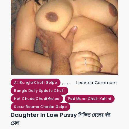
,
,
,
,
Leave a Comment
All Bangla Choti Golpo
on
Bangla Daily Update Choti
daughter
Hot Chuda Chudi Golpo
Pod Marar Choti Kahini
in
Sosur Bouma Chodar Golpo
Daughter In Law Pussy শিক্ষিত ছেলের বউ
law
চোদা
pussy