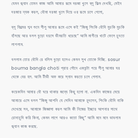
যেমন প্ল্যান তেমন কাজ আমি আমার রূমে দরজা খুলে ব্লূ ফিল্ম দেখছি, মেইন
দরজায় ন্যক করল, বৌমা দরজা খুলে দিয়ে ওর রূমে চলে গেলো,
ব্লূ ফিল্মের শব্দ শুনে শীলু আমার রূমে এসে কই “জিজু পিংকি বৌদি মুচকি মুচকি
হাঁসছে আর বলল বুড়ো বয়সে ভীমরতি ধরেছে” আমি মাগীরে খাটে ফেলে চুদতে
লাগলাম.
বললাম তোর বৌদি রে বলিস বুড়ো হলেও কেমন সুখ তোকে দিচ্ছি. sosur
bouma bangla choti প্রায় পৌনে একঘন্টা পরে শীলু আমার ঘর
থেকে বের হল. আমি টীভী অফ করে স্নান করতে চলে গেলাম.
কয়েকদিন আমার বৌ ঘরে থাকার জন্যে কিছু হলো না. একদিন কাজের মেয়ে
আমারে এসে বলল “জিজু আপনি যে সেদিন আমাকে চুদলেন, পিংকি বৌদি নাকি
দেখেছে সব, আমাকে জিজ্ঞাসা করল আমি কী নিজের ইচ্ছায় আপনার সাথে
চোদাচুদি করি কিনা, কেমন লাগে আরও কতো কিছু” আমি মনে মনে ভাবলাম
প্ল্যান কাজ করছে.