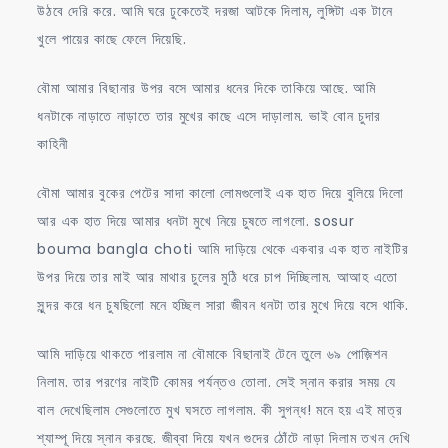
উঠবে দেরি করে. আমি ঘরে ঢুকেতেই দরজা আটকে দিলাম, লুঙ্গিটা এক টানে
খুলে পায়ের কাছে ফেলে দিয়েছি.
বৌমা আমার বিছানার উপর বসে আমার ধনের দিকে তাকিয়ে আছে. আমি
ধনটাকে নাড়াতে নাড়াতে তার মুখের কাছে এসে দাড়ালাম. ভাই বোন চুদার
কাহিনী
বৌমা আমার বুকের পেটের সাদা কালো লোমগুলোই এক হাত দিয়ে বুলিয়ে দিলো
আর এক হাত দিয়ে আমার ধনটা মুখে নিয়ে চুষতে লাগলো. sosur
bouma bangla choti আমি দাড়িয়ে থেকে একবার এক হাত নাইটির
উপর দিয়ে তার মাই আর মাথার চুলের মুঠি ধরে চাপ দিচ্ছিলাম. আআহ এতো
সুন্দর করে ধন চুষছিলো মনে হচ্ছিল সারা জীবন ধনটা তার মুখে দিয়ে বসে থাকি.
আমি দাড়িয়ে থাকতে পারলাম না বৌমাকে বিছানাই টেনে তুলে ৬৯ পোজ়িশন
নিলাম. তার পরণের নাইটি কোমর পর্যন্তও তোলা. সেই স্নান করার সময় যে
বাল দেখেছিলাম সেগুলোতে মুখ ঘসতে লাগলাম. কী সুগন্ধ! মনে হয় এই মাত্র
শ্যাম্পূ দিয়ে স্নান করছে. জীব্বা দিয়ে যখন গুদের ঠোঁটে নাড়া দিলাম তখন দেখি