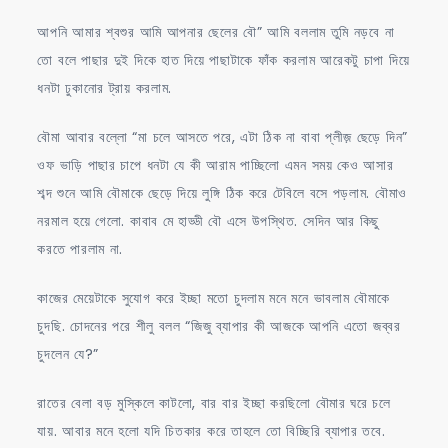
আপনি আমার শ্বশুর আমি আপনার ছেলের বৌ” আমি বললাম তুমি নড়বে না
তো বলে পাছার দুই দিকে হাত দিয়ে পাছাটাকে ফাঁক করলাম আরেকটু চাপা দিয়ে
ধনটা ঢুকানোর ট্রায় করলাম.
বৌমা আবার বল্লো “মা চলে আসতে পরে, এটা ঠিক না বাবা প্লীজ় ছেড়ে দিন”
ওফ ভাড়ি পাছার চাপে ধনটা যে কী আরাম পাচ্ছিলো এমন সময় কেও আসার
শব্দ শুনে আমি বৌমাকে ছেড়ে দিয়ে লুঙ্গি ঠিক করে টেবিলে বসে পড়লাম. বৌমাও
নরমাল হয়ে গেলো. কাবাব মে হাড্ডী বৌ এসে উপস্থিত. সেদিন আর কিছু
করতে পারলাম না.
কাজের মেয়েটাকে সুযোগ করে ইচ্ছা মতো চুদলাম মনে মনে ভাবলাম বৌমাকে
চুদছি. চোদনের পরে শীলু বলল “জিজু ব্যাপার কী আজকে আপনি এতো জব্বর
চুদলেন যে?”
রাতের বেলা বড় মুস্কিলে কাটলো, বার বার ইচ্ছা করছিলো বৌমার ঘরে চলে
যায়. আবার মনে হলো যদি চিতকার করে তাহলে তো বিচ্ছিরি ব্যাপার তবে.