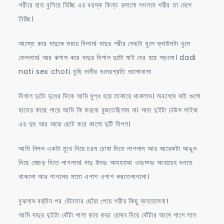
শরীরে হাত বুলিয়ে নিচ্ছি এর বয়স্ক কিন্ত রসালো লদলদে শরীর তা মেপে
নিচ্ছি।
আস্তে করে দাদুকে শুয়ায় দিলাম। দাদুর শরীর পেছটা খুলে ব্লাউসটা খুলে
ফেললাম। আর ঝপাস করে দাদুর বিশাল দুটো মাই বের হয়ে পড়লো। dadi
nati sex choti বুড়ি দাদীর গুদেরপ্রতি ভালোবাসা
বিশাল দুটো দুধের দিকে আমি মুগ্ধ হয়ে তাকায়ে থাকলাম। অবশেষে মাই গুলো
হাতের কাছে পায়ে আমি কি করবো বুজতেছিলাম না। সাদা দুইটা ঢাউস সাইজ
এর দুধ আর মাঝে ছোট করে কালো দুটি নিপল।
আমি নিপল একটা মুখে নিয়ে চরম চোষা দিতে লাগলাম আর আরেকটা আঙুল
দিয়ে মোচড় দিতে লাগলাম। দাদু উহ্হঃ আহহহআ ওহঃহ্হ্হঃ আহারেহ বলতে
থাকলো আর পাগলের মতো এপাশ ওপাশ করতেলাগলো।
বুঝলাম বহুদিন পর যৌনতার ছোঁয়া পেয়ে শরীর কিছু মানতেসেনা।
আমি দাদুর দুইটা বোঁটা পালা করে কড়া চোষন দিয়ে বোঁটার আসে পাশে লাল