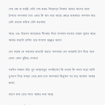
শেষ মেষ যা করছি সেটা শেষ করার সিদ্ধান্ত নিলাম। আবার আগের মতো
ঠাপাতে লাগলাম। তবে এবার কি মনে করে আরো জোরে ধাক্কাতে লাগলাম আর
যেটা কখনো করিনা সেটা করলাম।
আহঃ ওহঃ ইয়েসস আহহকরে শীৎকার দিতে লাগলাম যতবার নরোম তুলার মদ্ধে
আমার বাড়াটা চালিত হয়ে লাগলো যন্ত্রের মতো।
যেন দাদুমা কে শুনানোর জননেই করতে লাগলাম। বেশ কয়েকটা ঠাপ দিয়ে গরম
ফেডা ফেলে ঘুমিয়ে গেলাম।
পরদিন সকালে উঠে খুব অপ্রস্তুত লাগছিলো। কি বলবো কি বলবে দাদু। আমি
চুপচাপ গিয়ে নাস্তা খেয়ে রুমে চলে আসলাম। কিছুক্ষন পর দাদু আসলো আমার
রুমে।
মহেশ বাবা তোর সাথে আমার কথা আছে