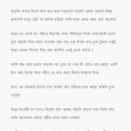
বাড়াটা লালায় ভিজে লালা ঝরে ঝরে পড়তেসে বাড়াটা থেকে। বাড়াটা ভিজা
থাকতেই দাদুর দুটো পা দুদিকে ছড়িয়ে আমি দাদুর গুদের কাছে বসে পড়লাম।
দাদুর গুদ থেকে রস গড়িয়ে বিছানার চাদর ইতিমধ্যে ভিজে গেছে।আমি গুদের
মুখে বাড়াটা নিয়ে ঘষতে লাগলাম আর দাদু ওহঃ উফফ দাদু ঢুকা ঢুকানা একটু
দাদু। একদম ভিতরে নিয়ে আয় কতদিন একটু চোদা খাইনা ।
আমি আর সহ্য করতে পারলাম না। চোখ তা বন্ধ কী হেইও বলে জোরে একটা
ঠাপ আর ঠাপের সাথে শরীর এর ভার ছেড়ে দিলাম সামনের দিকে
ফলে এক ধাক্কায় ঠাপের ফলে অর্ধেক আর শরিরের ভরে আরো বাকিটা ঢুকে
গেলো।
দাদুর উপোষী গুদ হলেও ভিজার ফলে আমার বাড়াটা জায়গা করে নিলো আর
আমি প্রথমবার কোনো নারীর গুদের স্বাদ পেলাম।