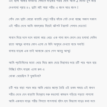
এই হলো আমার মনভাব। সেখানে দাদুমার শরীর দেখে আমি 2 মিনিট চুপ করে
দেখলাম। প্রায় ৪২ দুটো মাই সারা শরীর এ মাংস আর মাংস ।
পোঁদ যেন দুটো বোরো বাতাবি লেবু। শরীর ফাঁকে পেট দেখা যাচ্ছে সকাল সকাল
এই শরীর দেখে আমি নামস্কার দিয়েই ঝটপট টয়লেট গেলাম খেচতে।
সাবান দিয়ে দলে দলে ভালো করে খেচে এক গাদা মাল ফেলে বের হলাম। সেদিন
রাতে আম্মুর খালার ফোন এলো যে উনি অসুস্থ দেখতে যাবে সবাই।
বাসায় দাদুমা এক তাই আমাকে রেখে গেল আব্বু আম্মু।
আমি প্রতিদিনের মতো খেয়ে দিয়ে রুমে যেয়ে বিছানায় শুয়ে চটি পরে গরম হয়ে
নিচ্ছি। হটাৎ দাদুমা এলো রুম এ
খোকা খেয়েছিস ? ঘুমাবিনা?
চটি পরে বাড়া গরম করে আমি খেচার জন্যে তৈরি এই রকম সময়ে এই মাখন
শরীর দেখে যেন বাড়াটা বিদ্রোহ শুরু করলো। কামরস গড়িয়ে পড়তে লাগলো
আমি একমনে দাদুর শরীর গিলতে লাগলাম। হটাৎ হুস ফিরলো দাদুর কথা শুনে