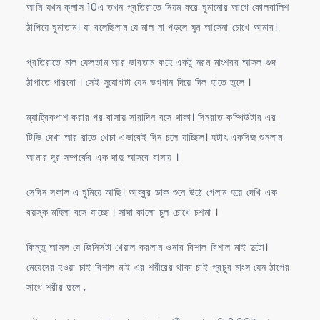
আমি যখন ক্লাস 10এ তখন প্রতিরাতে নিয়ম করে ঘুমানোর আগে কোলবালিশ
ঠাপিয়ে ঘুমাতাম। যা বলেছিলাম যে মাল না পড়লে ঘুম আসেনা চোখে আমার।
প্রতিরাতে মাল ফেলতাম আর ভাবতাম কহে একটু নরম মাংশরর আসল গুদ
ঠাপাতে পারবো । সেই সুযোগটা যেন ভগবান দিয়ে দিল হাতে তুলে ।
ম্যাট্রিকপাশ করার পর বাসায় সারাদিন বসে থাকা। দিনরাত কম্পিউটার এর
টিভি দেখা আর রাতে খেচা এভাবেই দিন চলে যাচ্ছিল। হটাৎ একদিজ শুনলাম
আমার দূর সম্পর্কের এক দাদু আসবে বাসায় ।
সেদিন সকাল এ ঘুমিয়ে আছি। আব্বুর ডাক শুনে উঠে গেলাম হয়ে দেখি এক
বয়স্ক মহিলা বসে যাচ্ছে । সাদা কালো চুল চোখে চশমা ।
কিন্তু আসল যে জিনিসটা খেয়াল করলাম ওনার বিশাল বিশাল মাই দুটো।
মেয়েদের হওয়া চাই বিশাল মাই এর শরীরের থাকা চাই প্রচুর মাংস যেন ঠাপের
সাথে শরীর দুলে ,