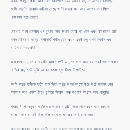
একটা প্রছন্দ গরম আর নরম জায়গাতে যেন আমার বাড়াটা আশ্রয় নিয়েছে।
দেখি বাড়াটা পুরোটা হারিয়ে গেছে খালি দাদুর বাল আর আমার বাল মিশে
একাকার হয়ে গেছে।
কোথায় বাড়া কোথায় গুদ বুঝার আর উপায় নেই। সব যেন এক। দুইজনের দুটি
নগ্ন যৌনতার জন্যে পিপাসার্ত শরীর যেন এখন এক। শুধু এখন মন্থন এর
চাহিদায় দেহদুটো।
ওহঃহ্হ্হঃ দাদু তোর বাড়াটা আমার পেট এ ঢুকে যাবে মনে হয় রেহ। ওহ ভগবান
নাতির বাড়াতেই বুঝি আমার জন্যে সুখ লিখে দিয়েছিলে।
আমি দাদুর দুদিকে দুটো হাত দিয়ে দাদুর উপর ভালো করে উঠে হালকা বের
করলাম আর একটা ঠাপে ঢুকিয়ে দিলাম। শুরু করলাম আরাম করে গাঁথুনি।
প্রতি ঠাপে অনুভব করছিলাম আমার বাড়াটা নরম মাংস ভেদ করে ভিতরে
যাচ্ছে। আবার সেই খাঁজ খাঁজ মাংস গুলো ঘষে বেরিয়ে আসছে।
এভাবে বারবার শক্ত দন্ডটা চালনা করতে লাগলাম আর দাদু আমাকে শক্ত