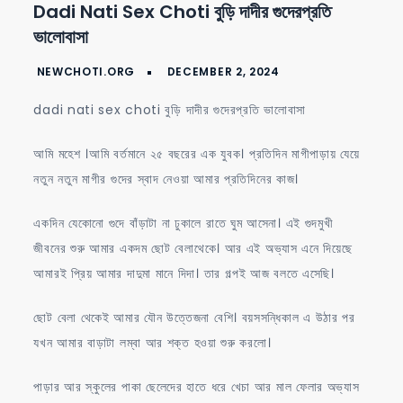
Dadi Nati Sex Choti বুড়ি দাদীর গুদেরপ্রতি
nati
ভালোবাসা
sex
choti
বুড়ি
dadi nati sex choti বুড়ি দাদীর গুদেরপ্রতি ভালোবাসা
দাদীর
গুদেরপ্রতি
আমি মহেশ ।আমি বর্তমানে ২৫ বছরের এক যুবক। প্রতিদিন মাগীপাড়ায় যেয়ে
ভালোবাসা
নতুন নতুন মাগীর গুদের স্বাদ নেওয়া আমার প্রতিদিনের কাজ।
একদিন যেকোনো গুদে বাঁড়াটা না ঢুকালে রাতে ঘুম আসেনা। এই গুদমুখী
জীবনের শুরু আমার একদম ছোট বেলাথেকে। আর এই অভ্যাস এনে দিয়েছে
আমারই প্রিয় আমার দাদুমা মানে দিদা। তার গল্পই আজ বলতে এসেছি।
ছোট বেলা থেকেই আমার যৌন উত্তেজনা বেশি। বয়সসন্ধিকাল এ উঠার পর
যখন আমার বাড়াটা লম্বা আর শক্ত হওয়া শুরু করলো।
পাড়ার আর স্কুলের পাকা ছেলেদের হাতে ধরে খেচা আর মাল ফেলার অভ্যাস