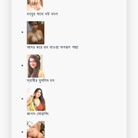
বন্ধুর সাথে বউ বদল
আদর করে গুদ খাওয়া অপরূপ পাছা
স্বামীর মুসলিম বস
কাপল সোয়াপিং