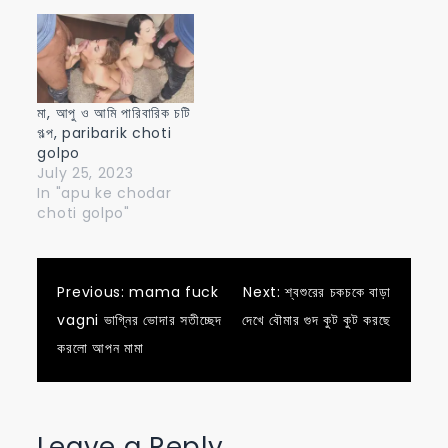
মা, আপু ও আমি পারিবারিক চটি
গল্প, paribarik choti
golpo
July 25, 2023
In "apu ke chodar
choti golpo"
Post
Previous:
mama fuck
Next:
শ্বশুরের চকচকে বাড়া
vagni ভাগ্নির ভোদার সতীচ্ছেদ
দেখে বৌমার গুদ কুট কুট করছে
navigation
করলো আপন মামা
Leave a Reply