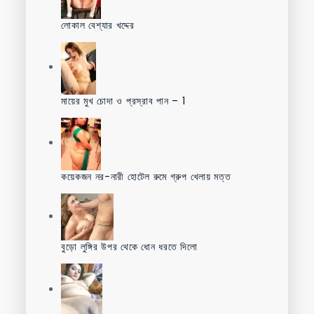
লোকাল বেশ্যার খদ্দের
মায়ের মুখ চোদা ও প্রস্রাব পান – 1
কয়েকজন নর-নারী হোটেল রুমে গ্রুপ খেলায় মত্ত
বুড়ো লুঙ্গির উপর থেকে ধোন ধরতে দিলো