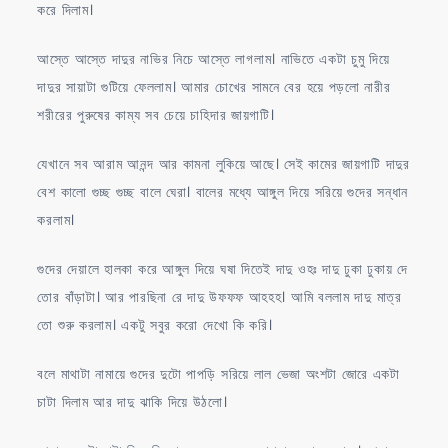
করে দিলাম।
আস্তে আস্তে দাদুর নাভির নিচে আস্তে লাগলাম। নাভিতে একটা চুমু দিয়ে
দাদুর সায়াটা গুটিয়ে ফেললাম। আমার চোখের সামনে বের হয়ে পড়লো নারীর
শরীরের পুরুষের কাম্য সব চেয়ে চাহিদার জায়গাটি।
যেখানে সব আরাম আনন্দ আর কামনা লুকিয়ে আছে। সেই কামের জায়গাটি দাদুর
বেশ কালো গুচ্ছ গুচ্ছ বালে ঘেরা। বালের মধ্যে আঙ্গুল দিয়ে সরিয়ে গুদের সন্ধান
করলাম।
গুদের দেয়ালে হালকা করে আঙ্গুল দিয়ে ঘষা দিতেই দাদু ওহঃ দাদু ঢুকা ঢুকায় দে
তোর বাঁড়াটা। আর পারছিনা রে দাদু উফফফ আহহহ। আমি বললাম দাদু মাত্র
তো শুরু করলাম। একটু সবুর করো দেখো কি করি।
বলে মাথাটা নামায়ে গুদের দুটো পাপড়ি সরিয়ে লাল ভেজা অংশটা জোরে একটা
চাটা দিলাম আর দাদু ঝাকি দিয়ে উঠলো।