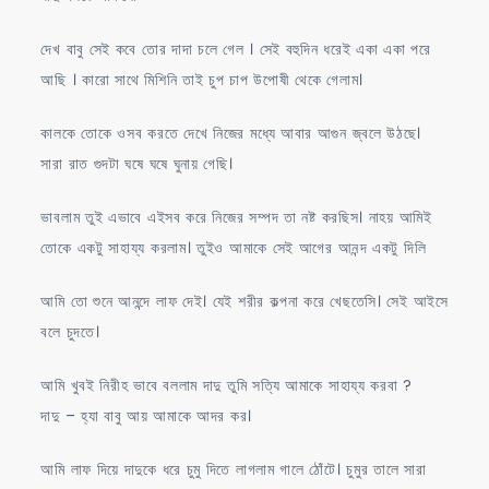
দেখ বাবু সেই কবে তোর দাদা চলে গেল । সেই বহুদিন ধরেই একা একা পরে
আছি । কারো সাথে মিশিনি তাই চুপ চাপ উপোষী থেকে গেলাম।
কালকে তোকে ওসব করতে দেখে নিজের মধ্যে আবার আগুন জ্বলে উঠছে।
সারা রাত গুদটা ঘষে ঘষে ঘুনায় গেছি।
ভাবলাম তুই এভাবে এইসব করে নিজের সম্পদ তা নষ্ট করছিস। নাহয় আমিই
তোকে একটু সাহায্য করলাম। তুইও আমাকে সেই আগের আনন্দ একটু দিলি
আমি তো শুনে আনন্দে লাফ দেই। যেই শরীর কল্পনা করে খেছতেসি। সেই আইসে
বলে চুদতে।
আমি খুবই নিরীহ ভাবে বললাম দাদু তুমি সত্যি আমাকে সাহায্য করবা ?
দাদু – হ্যা বাবু আয় আমাকে আদর কর।
আমি লাফ দিয়ে দাদুকে ধরে চুমু দিতে লাগলাম গালে ঠোঁটে। চুমুর তালে সারা