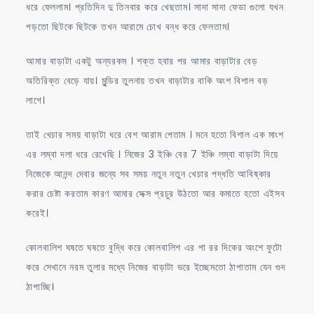
ধরে ফেললাম। প্রতিদিন দু তিনবার করে খেছতাম। সাদা সাদা ফেডা গুলো যখন
পড়তো ছিটকে ছিটকে তখন আরামে চোখ বন্ধ করে ফেলতাম।
আমার বাড়াটা একটু অন্যরকম । শক্ত হবার পর আমার বাড়াটার বেড়
অতিরিক্ত বেড়ে যায়। মুন্ডির তুলনায় তখন বাড়াটার বাকি অংশ বিশাল বড়
লাগে।
তাই খেচার সময় বাড়াটা ধরে বেশ আরাম পেতাম । মনে হতো বিশাল এক মাংশ
এর লম্বা দলা ধরে রেখেছি । নিজের 3 ইঞ্চি বের 7 ইঞ্চি লম্বা বাড়াটা দিয়ে
নিজেকে আনন্দ দেবার জন্যে সব সময় নতুন নতুন খেচার পদ্ধতি আবিষ্কার
করার চেষ্টা করতাম কারণ আমার সেক্স প্রচুর উঠতো আর কমাতে হতো এইসব
করেই।
কোলবালিশ ঘষতে ঘষতে বুদ্ধি করে কোলবালিশ এর পা রর দিকের অংশে ফুটো
করে সেখানে নরম তুলার মধ্যে নিজের বাড়াটা ভরে ইচ্ছেমতো ঠাপাতাম যেন গুদ
ঠাপাচ্ছি।