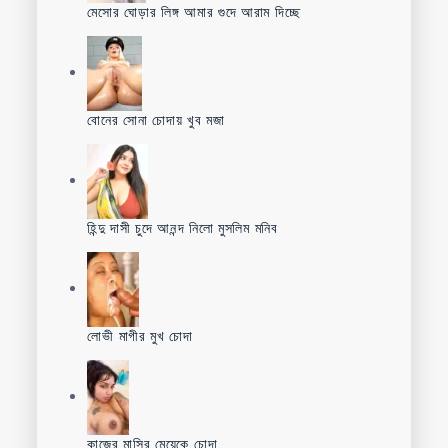
মেসোর ঘোড়ার লিঙ্গ আমার গুদে আরাম দিচ্ছে
বোনের সোনা চোদায় খুব মজা
হিন্দু দাসী চুদে আনন্দ নিলো মুসলিম মনিব
লোভী মাগীর মুখ চোদা
কাজের মাসির মেয়েকে চোদা