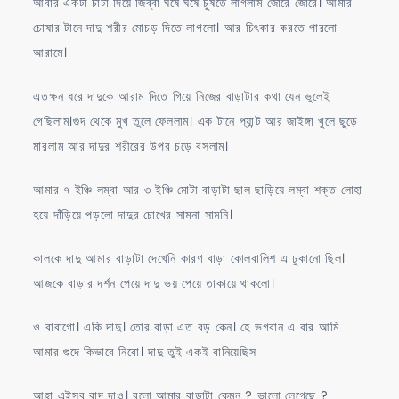
আবার একটা চাটা দিয়ে জিব্বা ঘষে ঘষে চুষতে লাগলাম জোরে জোরে। আমার
চোষার টানে দাদু শরীর মোচড় দিতে লাগলো। আর চিৎকার করতে পারলো
আরামে।
এতক্ষন ধরে দাদুকে আরাম দিতে গিয়ে নিজের বাড়াটার কথা যেন ভুলেই
গেছিলাম।গুদ থেকে মুখ তুলে ফেললাম। এক টানে প্যান্ট আর জাইঙ্গা খুলে ছুড়ে
মারলাম আর দাদুর শরীরের উপর চড়ে বসলাম।
আমার ৭ ইঞ্চি লম্বা আর ৩ ইঞ্চি মোটা বাড়াটা ছাল ছাড়িয়ে লম্বা শক্ত লোহা
হয়ে দাঁড়িয়ে পড়লো দাদুর চোখের সামনা সামনি।
কালকে দাদু আমার বাড়াটা দেখেনি কারণ বাড়া কোলবালিশ এ ঢুকানো ছিল।
আজকে বাড়ার দর্শন পেয়ে দাদু ভয় পেয়ে তাকায়ে থাকলো।
ও বাবাগো। একি দাদু। তোর বাড়া এত বড় কেন। হে ভগবান এ বার আমি
আমার গুদে কিভাবে নিবো। দাদু তুই একই বানিয়েছিস
আহা এইসব বাদ দাও। বলো আমার বাড়াটা কেমন ? ভালো লেগেছে ?