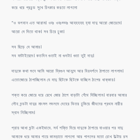
করে ধরে প্রচন্ড সুখে চিৎকার করতে লাগলো
“ও ভগবান এত আরাম। ওহঃ ওহঃহ্হ্হঃ আহহহহহ হ্যা দাদু আরো জোরেদে।
আরো দে দিতে থাক। সব চিরে ঢুকা।
সব ছিড়ে দে আমার।
সব ফাটাইয়েদে। কতদিন গুতাই না গুদটা। গুতা তুই দাদু।
দাদুকে কথা শুনে আমি আরো দ্বিগুন আনন্দে আর বিরদর্পনে ঠাপাতে লাগলাম।
এতোজোরে ঠাপাচ্ছিলাম যে দাদু ছিটকে ছিটকে যাচ্ছিল ঠাপের ধাক্কায়।
শক্ত করে জোরে ধরে রেখে জোর ঠাপে বাড়াটা গেঁথে দিচ্ছিলাম। বারবার আমার
লৌহ দন্ডটা দাদুর মাংসল লদলদে দেহের ভিতর ঢুকিয়ে জীবনের প্রথম নারীর
স্বাদ নিচ্ছিলাম।
প্রায় আধা ঘন্টা একইভাবে. সর্ব শক্তি দিয়ে দাদুকে ঠাপায়ে যাওয়ার পর দাদু
আমাকে ধরে আমার গায়ে কামড়াতে লাগলো আর পাগলের মতো চোখ উল্টায় রস