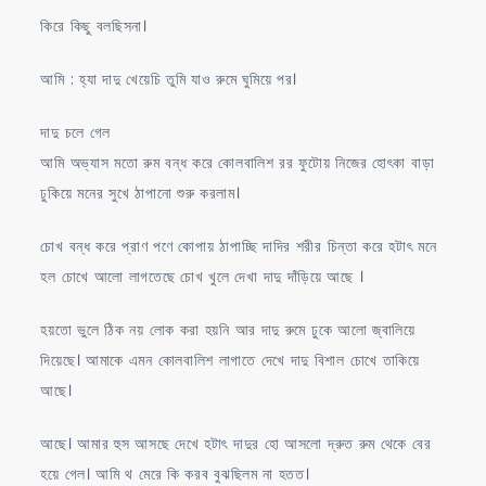
কিরে কিছু বলছিসনা।
আমি : হ্যা দাদু খেয়েচি তুমি যাও রুমে ঘুমিয়ে পর।
দাদু চলে গেল
আমি অভ্যাস মতো রুম বন্ধ করে কোলবালিশ রর ফুটোয় নিজের হোৎকা বাড়া
ঢুকিয়ে মনের সুখে ঠাপানো শুরু করলাম।
চোখ বন্ধ করে প্রাণ পণে কোপায় ঠাপাচ্ছি দাদির শরীর চিন্তা করে হটাৎ মনে
হল চোখে আলো লাগতেছে চোখ খুলে দেখা দাদু দাঁড়িয়ে আছে ।
হয়তো ভুলে ঠিক নয় লোক করা হয়নি আর দাদু রুমে ঢুকে আলো জ্বালিয়ে
দিয়েছে। আমাকে এমন কোলবালিশ লাগাতে দেখে দাদু বিশাল চোখে তাকিয়ে
আছে।
আছে। আমার হুস আসছে দেখে হটাৎ দাদুর হো আসলো দ্রুত রুম থেকে বের
হয়ে গেল। আমি থ মেরে কি করব বুঝছিলম না হতত।