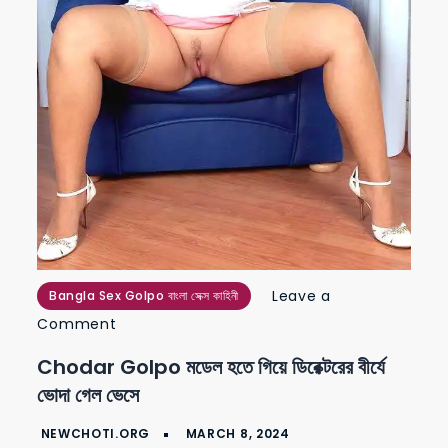
Leave a
Bangla Sex Golpo বাংলা সেক্স কাহিনী
on
Comment
chodar
Chodar Golpo মডেল হতে গিয়ে ডিরেক্টরের বীর্যে
golpo
ভোদা গেল ভেসে
মডেল
হতে