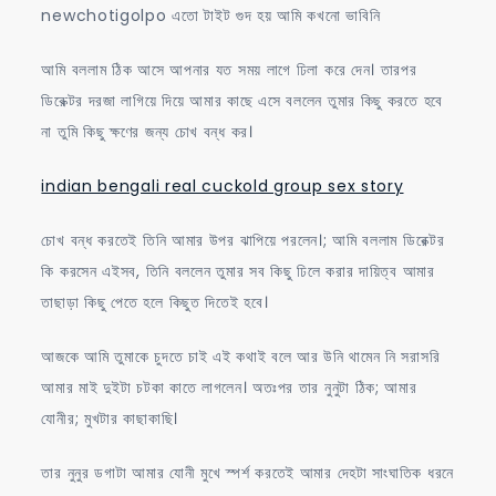
newchotigolpo এতো টাইট গুদ হয় আমি কখনো ভাবিনি
আমি বললাম ঠিক আসে আপনার যত সময় লাগে ঢিলা করে দেন। তারপর
ডিরেক্টর দরজা লাগিয়ে দিয়ে আমার কাছে এসে বললেন তুমার কিছু করতে হবে
না তুমি কিছু ক্ষণের জন্য চোখ বন্ধ কর।
indian bengali real cuckold group sex story
চোখ বন্ধ করতেই তিনি আমার উপর ঝাপিয়ে পরলেন।; আমি বললাম ডিরেক্টর
কি করসেন এইসব, তিনি বললেন তুমার সব কিছু ঢিলে করার দায়িত্ব আমার
তাছাড়া কিছু পেতে হলে কিছুত দিতেই হবে।
আজকে আমি তুমাকে চুদতে চাই এই কথাই বলে আর উনি থামেন নি সরাসরি
আমার মাই দুইটা চটকা কাতে লাগলেন। অতঃপর তার নুনুটা ঠিক; আমার
যোনীর; মুখটার কাছাকাছি।
তার নুনুর ডগাটা আমার যোনী মুখে স্পর্শ করতেই আমার দেহটা সাংঘাতিক ধরনে