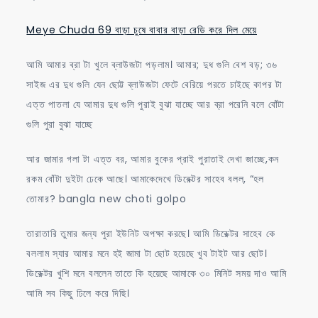
Meye Chuda 69 বাড়া চুষে বাবার বাড়া রেডি করে দিল মেয়ে
আমি আমার ব্রা টা খুলে ব্লাউজটা পড়লাম। আমার; দুধ গুলি বেশ বড়; ৩৬
সাইজ এর দুধ গুলি যেন ছোট্ট ব্লাউজটা ফেটে বেরিয়ে পরতে চাইছে কাপর টা
এত্ত পাতলা যে আমার দুধ গুলি পুরাই বুঝা যাচ্ছে আর ব্রা পরেনি বলে বোঁটা
গুলি পুরা বুঝা যাচ্ছে
আর জামার গলা টা এত্ত বর, আমার বুকের প্রাই পুরাতাই দেখা জাচ্ছে,কন
রকম বোঁটা দুইটা ঢেকে আছে। আমাকেদেখে ডিরেক্টর সাহেব বলল, “হল
তোমার? bangla new choti golpo
তারাতারি তুমার জন্য পুরা ইউনিট অপক্ষা করছে। আমি ডিরেক্টর সাহেব কে
বললাম স্যার আমার মনে হই জামা টা ছোট হয়েছে খুব টাইট আর ছোট।
ডিরেক্টর খুশি মনে বললেন তাতে কি হয়েছে আমাকে ৩০ মিনিট সময় দাও আমি
আমি সব কিছু ঢিলে করে দিছি।