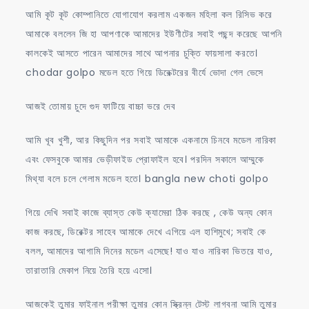
আমি কূট কূট কোম্পানিতে যোগাযোগ করলাম একজন মহিলা কল রিসিভ করে
আমাকে বললেন জি হা আপণাকে আমাদের ইউণীটের সবাই পছন্দ করেছে আপনি
কালকেই আসতে পারেন আমাদের সাথে আপনার চুক্তি ফায়সালা করতে।
chodar golpo মডেল হতে গিয়ে ডিরেক্টরের বীর্যে ভোদা গেল ভেসে
আজই তোমায় চুদে গুদ ফাটিয়ে বাচ্চা ভরে দেব
আমি খূব খুশী, আর কিছুদিন পর সবাই আমাকে একনামে চিনবে মডেল নারিকা
এবং ফেসবুকে আমার ভেড়ীফাইড প্রোফাইল হবে। পরদিন সকালে আম্মুকে
মিথ্যা বলে চলে গেলাম মডেল হতে। bangla new choti golpo
গিয়ে দেখি সবাই কাজে ব্যাস্ত কেউ ক্যামেরা ঠিক করছে , কেউ অন্য কোন
কাজ করছে, ডিরেক্টর সাহেব আমাকে দেখে এগিয়ে এল হাশিমুখে; সবাই কে
বলল, আমাদের আগামি দিনের মডেল এসেছে! যাও যাও নারিকা ভিতরে যাও,
তারাতারি মেকাপ নিয়ে তৈরি হয়ে এসো।
আজকেই তুমার ফাইনাল পরীক্ষা তুমার কোন স্ক্রিন্ন টেস্ট লাগবনা আমি তুমার