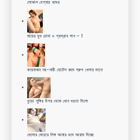
লোকাল বেশ্যার খদ্দের
মায়ের মুখ চোদা ও প্রস্রাব পান – 1
কয়েকজন নর-নারী হোটেল রুমে গ্রুপ খেলায় মত্ত
বুড়ো লুঙ্গির উপর থেকে ধোন ধরতে দিলো
মেসোর ঘোড়ার লিঙ্গ আমার গুদে আরাম দিচ্ছে