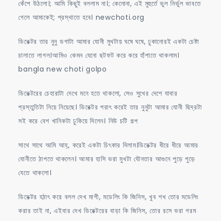
কেঁপে উঠলো।; আমি কিছুই বললাম না।; কেনোনা, এই মুহুর্তে ভুল নির্ভুল ভাবতে
গেলে আমাকেই; প্রস্থাতে হবে। newchoti.org
ডিরেক্টর তার নুনু ডগাটা আমার যোনী মুখটায় ঘষে ঘষে, ঢুকানোরই একটা চেষ্টা
চালাতে লাগল।আমিও কেমন যেনো ছটফট করে করে হাঁপাতে থাকলাম।
bangla new choti golpo
ডিরেক্টরের চেহারাটা দেখে মনে হতে থাকলো, সেও সুখের দেশে যাবার
প্রস্তুতিটা নিয়ে নিয়েছে। ডিরেক্টর পরাৎ করেই তার নুনুটা আমার যোনী ছিদ্রটা
সই করে বেশ খানিকটা ঢুকিয়ে দিলেন। নিউ চটি গল্প
সাথে সাথে আমি আহ্, করেই একটা চিৎকার দিলাম।ডিরেক্টর ধীরে ধীরে আমার
যোনীতে ঠাপতে থাকলেন। আমার হাসি ভরা মুখটা যৌনতার আগুনে পুড়ে পুড়ে
যেতে থাকলো।
ডিরেক্টর হঠাৎ করে বলল দেখ মাগী, মডেলিং কি জিনিস, খুব শখ তোর মডেলিং
করার তাই না, এইবার দেখ ডিরেক্টরের বাড়া কি জিনিস, তোর রসে ভরা গরম