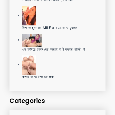
ওয়াইফ সোয়াপিং বসের বৌয়ের পুটকি মারা
দিশাকে চুদে ওর MILF মা রচনাকে ও চুদলাম
গুদ ফাটিয়ে রক্ত বের করেছি মাগী দমবার পাত্রী না
রানের ফাকে বসে গুদ মারা
Categories