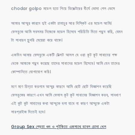
গিয়ে
chodar golpo মডেল হতে গিয়ে ডিরেক্টরের বীর্যে ভোদা গেল ভেসে
ডিরেক্টরের
বীর্যে
আমার আম্মুর কারনে দুই একটা চানাচুর আর বিস্কিট এর মডেল আমি।
ভোদা
ফেসবুকে আমি সবসময় নিজেকে মডেল হিসেবে পরিচিতি দিতে পছন্দ করি, যেমন
গেল
টা সাধারন সুন্দরি মেয়েরা করে থাকে।
ভেসে
একদিন আমার ফেসবুকে একটি টেক্সট আসল যে ওরা কূট কূট সাবানের পক্ষ
থেকে আমাকে পছন্দ করেছে তাদের সাবানের মডেল হিসেবে। আমি যেন তাদের
কোম্পানিতে যোগাযোগ করি।
মণে মণে চিন্তা করলাম আম্মুর কারনে আমি ছোট ছোট বিজ্ঞাপন করেছি
ফেসবুকের কারণে এখন আমি ফেমাস কূট কূট সাবানের বিজ্ঞাপন করব, সাবধাণ
এই কূট কূট সাবানের কথা আম্মূকে বলা যাবে না কারণ আম্মূকে একটা
সারপ্রাইজ দিতেই হবে।
Group Sex শ্বেতা গুদ ও পুটকিতে একসাথে ডাবল চোদা খেল