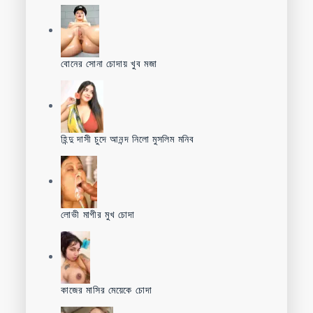
বোনের সোনা চোদায় খুব মজা
হিন্দু দাসী চুদে আনন্দ নিলো মুসলিম মনিব
লোভী মাগীর মুখ চোদা
কাজের মাসির মেয়েকে চোদা