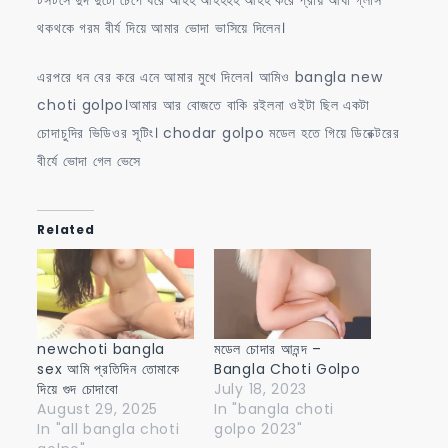
টসটসে দুদ দুটো চেপে ধরে আহহ আহহহহ আহহ করে প্রায় আধা গ্লাস
থকথকে গরম বীর্য দিয়ে আমার ভোদা ভাসিয়ে দিলেন।
এরপরে ধন বের করে এনে আমার মুখে দিলেন। আমিও bangla new
choti golpo।আমার আর বোজতে বাকি রইলনা ওইটা ছিল একটা
চোদাচুদির ভিডিওর সূটিং। chodar golpo মডেল হতে গিয়ে ডিরেক্টরের
বীর্যে ভোদা গেল ভেসে
Related
newchoti bangla
মডেল চোদার আনন্দ –
sex আমি প্রতিদিন তোমাকে
Bangla Choti Golpo
দিয়ে গুদ চোদাবো
July 18, 2023
August 29, 2025
In "bangla choti
In "all bangla choti
golpo 2023"