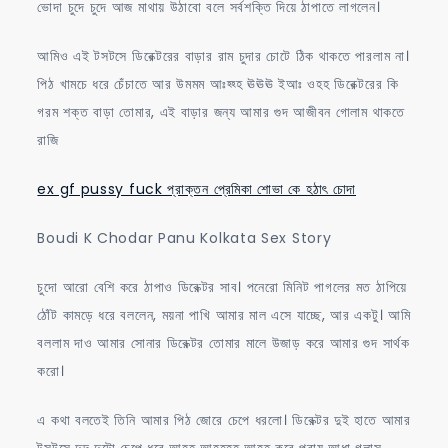
ভোদা চুদে চুদে আজ মাথায় উঠাবো বলে সর্বশক্তি দিয়ে ঠাপাতে লাগলেন।
আমিও এই টসটসে ডিরেক্টরের বাড়ার রাম চুদার চোটে ঠিক থাকতে পারলাম না।
পিঠ খামচে ধরে চেঁচাতে আর উমমম আঃহ্হ্হ ঊঊঊ ইআঃ ওহহ ডিরেক্টরের কি
গরম শক্ত বাড়া তোমার, এই বাড়ার জন্য আমার গুদ আজীবন গোলাম থাকতে
রাজি
ex gf pussy fuck প্রাক্তন প্রেমিকা শোভা কে হঠাৎ চোদা
Boudi K Chodar Panu Kolkata Sex Story
চুদো আরো বেশি করে ঠাপাও ডিরেক্টর সাব। পনেরো মিনিট পাগলের মত ঠাপিয়ে
ঠোঁট কামড়ে ধরে বললেন, ময়না পাখি আমার মাল এসে যাচ্ছে, আর একটু। আমি
বললাম দাও আমার সোনার ডিরেক্টর তোমার মালে উজাড় করে আমার গুদ সার্থক
করো।
এ কথা বলতেই তিনি আমার পিঠ জোরে চেপে ধরলো। ডিরেক্টর দুই হাতে আমার