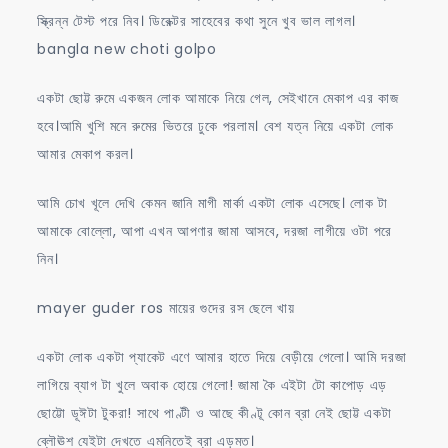
স্ক্রিন্ন টেস্ট পরে নিব। ডিরেক্টর সাহেবের কথা সুনে খুব ভাল লাগল।
bangla new choti golpo
একটা ছোট্ট রুমে একজন লোক আমাকে নিয়ে গেল, সেইখানে মেকাপ এর কাজ
হবে।আমি খুশি মনে রুমের ভিতরে ঢুকে পরলাম। বেশ যত্ন নিয়ে একটা লোক
আমার মেকাপ করল।
আমি চোখ খূলে দেখি কেমন জানি মাগী মার্কা একটা লোক এসেছে। লোক টা
আমাকে বোল্লো, আপা এখন আপণার জামা আসবে, দরজা লাগীয়ে ওটা পরে
নিন।
mayer guder ros মায়ের গুদের রস ছেলে খায়
একটা লোক একটা প্যাকেট এণে আমার হাতে দিয়ে বেড়ীয়ে গেলো। আমি দরজা
লাগিয়ে ব্যাগ টা খুলে অবাক হোয়ে গেলো! জামা কৈ এইটা টো কাপোড় এড়
ছোট্টো ডূঈটা টুকরা! সাথে পাণ্টী ও আছে কীণ্টূ কোন ব্রা নেই ছোট্ট একটা
ব্লৌঊশ যেইটা দেখতে এমনিতেই ব্রা এড়মত।