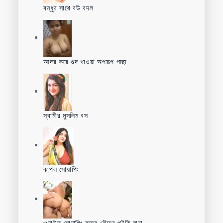
বন্ধুর সাথে বউ বদল
আদর করে গুদ খাওয়া অপরূপ পাছা
স্বামীর মুসলিম বস
কাপল সোয়াপিং