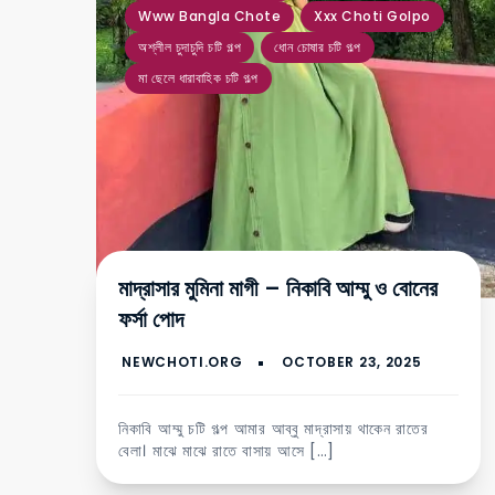
Www Bangla Chote
Xxx Choti Golpo
অশ্লীল চুদাচুদি চটি গল্প
ধোন চোষার চটি গল্প
মা ছেলে ধারাবাহিক চটি গল্প
মাদ্রাসার মুমিনা মাগী – নিকাবি আম্মু ও বোনের
ফর্সা পোদ
নিকাবি আম্মু চটি গল্প আমার আব্বু মাদ্রাসায় থাকেন রাতের
বেলা। মাঝে মাঝে রাতে বাসায় আসে […]