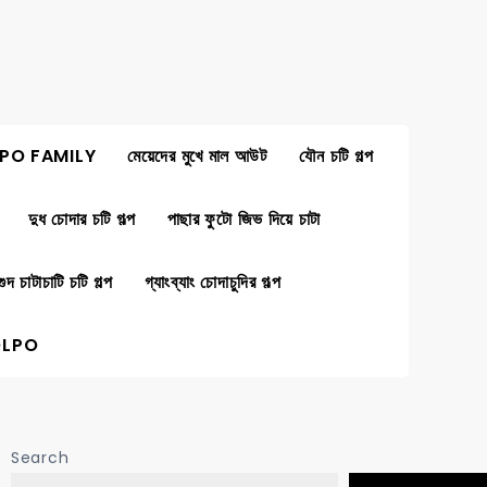
PO FAMILY
মেয়েদের মুখে মাল আউট
যৌন চটি গল্প
দুধ চোদার চটি গল্প
পাছার ফুটো জিভ দিয়ে চাটা
গুদ চাটাচাটি চটি গল্প
গ্যাংব্যাং চোদাচুদির গল্প
OLPO
Search