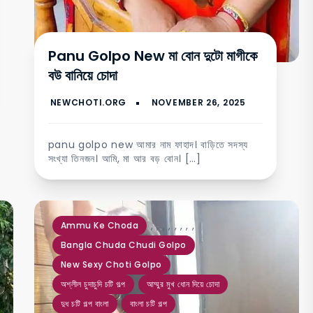
Panu Golpo New মা বোন দুটো মাগীকে
বউ বানিয়ে চোদা
panu golpo new আমার নাম ফাহাদ। বাড়িতে সদস্য
সংখ্যা তিনজন। আমি, মা আর বড় বোন। […]
,
,
,
,
,
,
,
,
Ammu Ke Choda
Bangla Chuda Chudi Golpo
New Sexy Choti Golpo
অশ্লীল চুদাচুদি চটি গল্প
আম্মুর মুখ ধোন দিয়ে চোদা
দুধ চটি গল্প বাংলা
বাংলা চটি গল্প