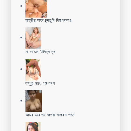
যাত্রীর সাথে চুদাচুদি বিমানবালার
মা বোনের নিষিদ্ধ সুখ
বন্ধুর সাথে বউ বদল
আদর করে গুদ খাওয়া অপরূপ পাছা