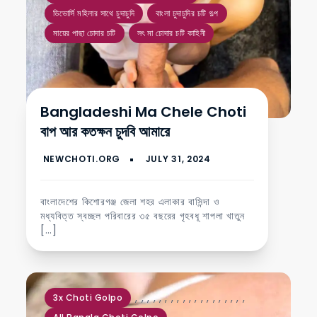
ডিভোর্সি মহিলার সাথে চুদাচুদি
বাংলা চুদাচুদির চটি গল্প
মায়ের পাছা চোদার চটি
সৎ মা চোদার চটি কাহিনী
Bangladeshi Ma Chele Choti
বাপ আর কতক্ষন চুদবি আমারে
বাংলাদেশের কিশোরগঞ্জ জেলা শহর এলাকার বাসিন্দা ও
মধ্যবিত্ত স্বচ্ছল পরিবারের ৩৫ বছরের গৃহবধূ শাপলা খাতুন
[…]
,
,
,
,
,
,
,
,
,
,
,
,
,
,
,
,
,
,
,
3x Choti Golpo