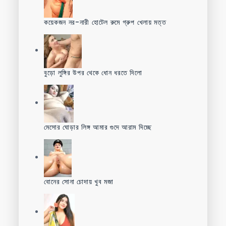
কয়েকজন নর-নারী হোটেল রুমে গ্রুপ খেলায় মত্ত
বুড়ো লুঙ্গির উপর থেকে ধোন ধরতে দিলো
মেসোর ঘোড়ার লিঙ্গ আমার গুদে আরাম দিচ্ছে
বোনের সোনা চোদায় খুব মজা