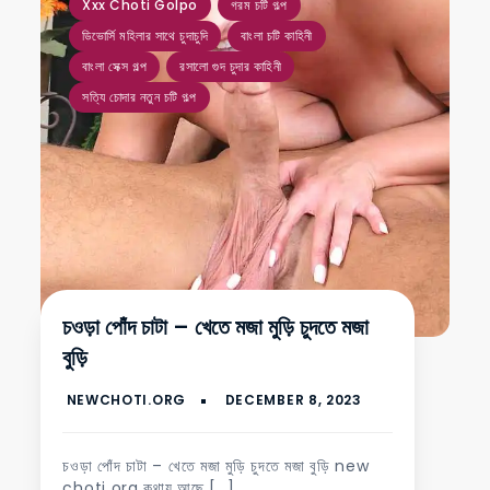
Xxx Choti Golpo
গরম চটি গল্প
ডিভোর্সি মহিলার সাথে চুদাচুদি
বাংলা চটি কাহিনী
বাংলা সেক্স গল্প
রসালো গুদ চুদার কাহিনী
সত্যি চোদার নতুন চটি গল্প
চওড়া পোঁদ চাটা – খেতে মজা মুড়ি চুদতে মজা
বুড়ি
চওড়া পোঁদ চাটা – খেতে মজা মুড়ি চুদতে মজা বুড়ি new
choti org কথায় আছে […]