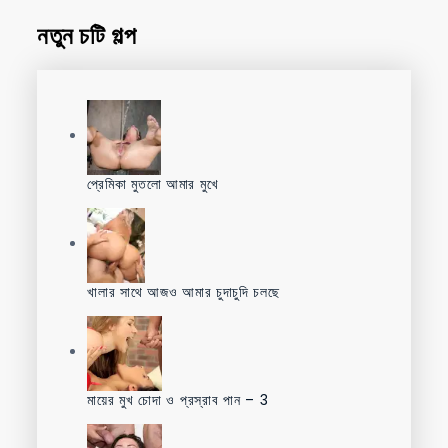
নতুন চটি গল্প
প্রেমিকা মুতলো আমার মুখে
খালার সাথে আজও আমার চুদাচুদি চলছে
মায়ের মুখ চোদা ও প্রস্রাব পান – 3