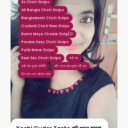
,
,
,
,
,
,
,
,
,
,
,
3x Choti Golpo
All Bangla Choti Golpo
Bangladeshi Choti Golpo
Cuckold Choti New Golpo
Kumri Meye Chodar Golp[o
Porokia Sexy Choti Golpo
Putki Marar Golpo
Real Sex Choti Golpo
কচি গুদ
কচি মাল চুদার কাহিনী
কচি মেয়ে ধরে চুদার চটি গল্প
তিন গুদ এক ধোনের চোদা