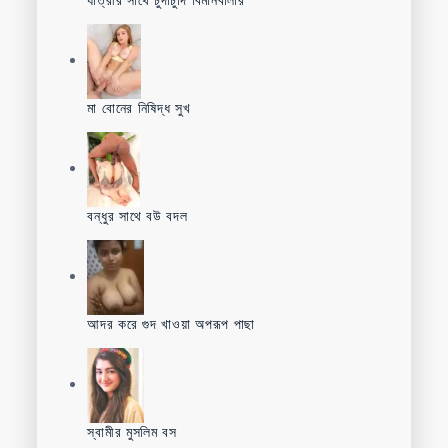
যাত্রীর সাথে চুদাচুদি বিমানবালার
মা বোনের নিষিদ্ধ সুখ
বন্ধুর সাথে বউ বদল
আদর করে গুদ খাওয়া অপরূপ পাছা
স্বামীর মুসলিম বস