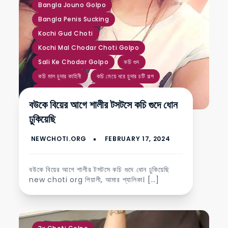
Bangla Jouno Golpo
Bangla Penis Sucking
Kochi Gud Choti
Kochi Mal Chodar Choti Golpo
Sali Ke Chodar Golpo
কচি গুদ
কচি মাল চুদার কাহিনী
কচি মেয়ে ধরে চুদার চটি গল্প
বাংলা চটি গল্পের বই
বাংলা চুদাচুদির চটি গল্প
বউকে বিয়ের আগে শালীর টসটসে কচি গুদে ধোন
বাংলা চোদার গল্প
ভার্জিন গুদের মেয়ে চুদলাম
ঢুকিয়েছি
ভোদা চোদার চটি
যৌন চটি গল্প
রসালো গুদ চুদার কাহিনী
শালী দুলাভাই নতুন চোদার গল্প
বউকে বিয়ের আগে শালীর টসটসে কচি গুদে ধোন ঢুকিয়েছি
new choti org পিয়ালী, আমার শ্যালিকা। […]