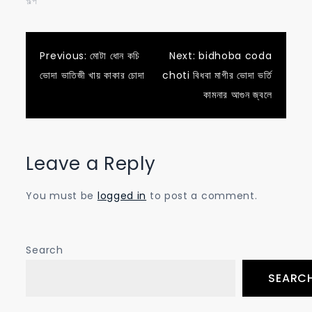
গল্প"
Post
Previous:
মোটা ধোন কচি
Next:
bidhoba coda
ভোদা ভাতিজী খায় কাকার চোদা
choti বিধবা মাগীর ভোদা ভর্তি
navigation
কামনার আগুন জ্বলে
Leave a Reply
You must be
logged in
to post a comment.
Search
SEARC