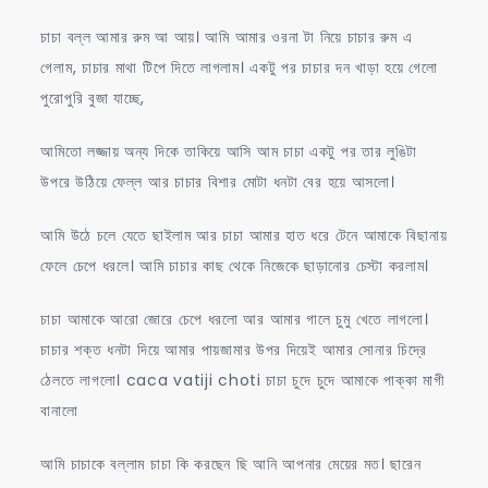
চাচা বল্ল আমার রুম আ আয়। আমি আমার ওরনা টা নিয়ে চাচার রুম এ
গেলাম, চাচার মাথা টিপে দিতে লাগলাম। একটু পর চাচার দন খাড়া হয়ে গেলো
পুরোপুরি বুজা যাচ্ছে,
আমিতো লজ্জায় অন্য দিকে তাকিয়ে আসি আম চাচা একটু পর তার লুঙিটা
উপরে উঠিয়ে ফেল্ল আর চাচার বিশার মোটা ধনটা বের হয়ে আসলো।
আমি উঠে চলে যেতে ছাইলাম আর চাচা আমার হাত ধরে টেনে আমাকে বিছানায়
ফেলে চেপে ধরলে। আমি চাচার কাছ থেকে নিজেকে ছাড়ানোর চেস্টা করলাম।
চাচা আমাকে আরো জোরে চেপে ধরলো আর আমার গালে চুমু খেতে লাগলো।
চাচার শক্ত ধনটা দিয়ে আমার পায়জামার উপর দিয়েই আমার সোনার চিদ্রে
ঠেলতে লাগলো। caca vatiji choti চাচা চুদে চুদে আমাকে পাক্কা মাগী
বানালো
আমি চাচাকে বল্লাম চাচা কি করছেন ছি আনি আপনার মেয়ের মত। ছারেন