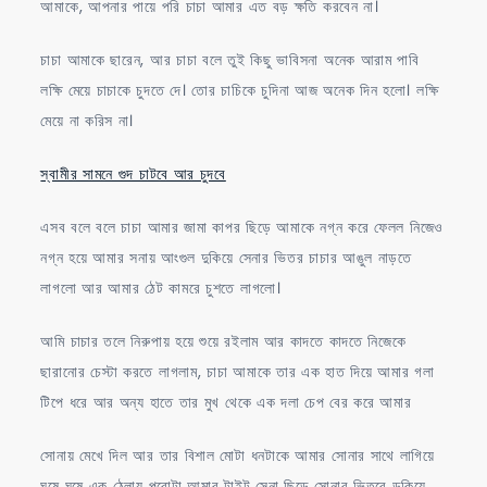
আমাকে, আপনার পায়ে পরি চাচা আমার এত বড় ক্ষতি করবেন না।
চাচা আমাকে ছারেন, আর চাচা বলে তুই কিছু ভাবিসনা অনেক আরাম পাবি
লক্ষি মেয়ে চাচাকে চুদতে দে। তোর চাচিকে চুদিনা আজ অনেক দিন হলো। লক্ষি
মেয়ে না করিস না।
স্বামীর সামনে গুদ চাটবে আর চুদবে
এসব বলে বলে চাচা আমার জামা কাপর ছিড়ে আমাকে নগ্ন করে ফেলল নিজেও
নগ্ন হয়ে আমার সনায় আংগুল দুকিয়ে সেনার ভিতর চাচার আঙুল নাড়তে
লাগলো আর আমার ঠেট কামরে চুশতে লাগলো।
আমি চাচার তলে নিরুপায় হয়ে শুয়ে রইলাম আর কাদতে কাদতে নিজেকে
ছারানোর চেস্টা করতে লাগলাম, চাচা আমাকে তার এক হাত দিয়ে আমার গলা
টিপে ধরে আর অন্য হাতে তার মুখ থেকে এক দলা চেপ বের করে আমার
সোনায় মেখে দিল আর তার বিশাল মোটা ধনটাকে আমার সোনার সাথে লাগিয়ে
ঘষে ঘষে এক ঠেলায় পুরোটা আমার টাইট সেনা ছিড়ে সোনার ভিতরে ডুকিয়ে