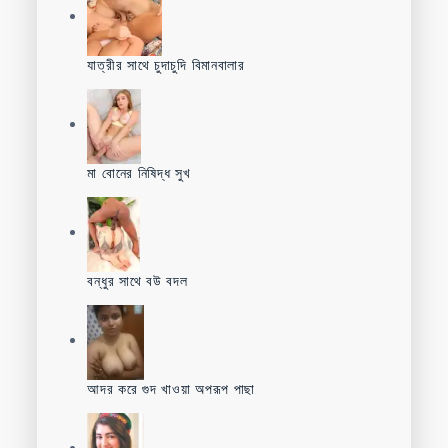
যাত্রীর সাথে চুদাচুদি বিমানবালার
মা বোনের নিষিদ্ধ সুখ
বন্ধুর সাথে বউ বদল
আদর করে গুদ খাওয়া অপরূপ পাছা