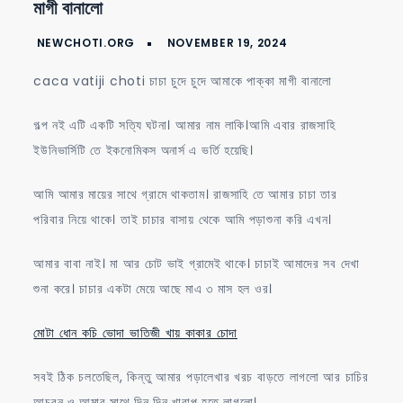
মাগী বানালো
choti
চাচা
চুদে
caca vatiji choti চাচা চুদে চুদে আমাকে পাক্কা মাগী বানালো
চুদে
আমাকে
গল্প নই এটি একটি সত্যি ঘটনা। আমার নাম লাকি।আমি এবার রাজসাহি
পাক্কা
ইউনিভার্সিটি তে ইকনোমিকস অনার্স এ ভর্তি হয়েছি।
মাগী
আমি আমার মায়ের সাথে গ্রামে থাকতাম। রাজসাহি তে আমার চাচা তার
বানালো
পরিবার নিয়ে থাকে। তাই চাচার বাসায় থেকে আমি পড়াশুনা করি এখন।
আমার বাবা নাই। মা আর চোট ভাই গ্রামেই থাকে। চাচাই আমাদের সব দেখা
শুনা করে। চাচার একটা মেয়ে আছে মাএ ৩ মাস হল ওর।
মোটা ধোন কচি ভোদা ভাতিজী খায় কাকার চোদা
সবই ঠিক চলতেছিল, কিন্তু আমার পড়ালেখার খরচ বাড়তে লাগলো আর চাচির
আচরন ও আমার সাথে দিন দিন খারাপ হতে লাগলো।