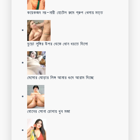
কয়েকজন নর-নারী হোটেল রুমে গ্রুপ খেলায় মত্ত
বুড়ো লুঙ্গির উপর থেকে ধোন ধরতে দিলো
মেসোর ঘোড়ার লিঙ্গ আমার গুদে আরাম দিচ্ছে
বোনের সোনা চোদায় খুব মজা