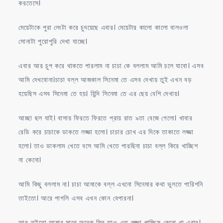
করতেসে।
মেয়েটাকে পুরা লেংটা করে চুদয়েছে এবার। মেয়েটার কালো কালো বালওলা
সোনাটা পুরোপুরি দেখা যাচ্ছে।
এবার আর চুপ করে থাকতে পারলাম না চাচা কে বললাম আমি চলে যাবো। এসব
আমি দেখবোনা।চাচা বল্ল আজকাল সিনেমা তে এসব দেখায় তুই এখন বড়
হয়েছিস এসব সিনেমা তে হয়। হিন্দি সিনেমা তে এর ছেয় বেশি দেখায়।
আচ্ছা ছল যাই। বাসায় ফিরতে ফিরতে প্রায় রাত ৯তা বেজে গেলো। খাবার
রেডি করে চাচাকে ডাকতে লজ্জা হলো। চাচার চোখ এর দিকে তাকাতে লজ্জা
হলো। তাও ডাকলাম খেতে বসে আমি খেতে পারছিনা চাচা বল্ল কিরে খাচ্ছিশ
না কেনো।
আমি কিছু বললাম না। চাচা আমাকে বল্ল এখনো সিনেমার কথা ভুলতে পারিশনি
তাইতো। আরে পাগলি এসব এখন কোন বেপারনা।
আর তুইতো আমার সাথে অনেক ফ্রি তাও এত লজ্জা পাচ্ছিস কেনো খা এবার।