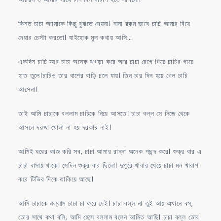
কিন্ত চাচা আামাকে কিছু বুঝতে দেয়না। নানা রকম ভাবে চাচি আমার বিয়ে
দেয়ার চেস্টা করতো। যাইহোক মুল কথায় আসি…
একদিন চাচি আর চাচা অনেক ঝগড়া করে আর চাচা রেগে গিয়ে চাচির গায়ে
হাত তুলে।চাচিও তার বাপের বাড়ি চলে যায়। তিন চার দিন হয়ে গেল চাচি
আসেনা।
তাই আমি চাচাকে বললাম চাচিকে নিয়ে আসতে। চাচা বল্ল সে নিজে থেকে
আসলে দরজা খোলা না হয় দরকার নাই।
আমিই ঘরের কাজ করি সব, চাচা আমার রান্না অনেক পছন্দ করে। শুক্র বার এ
চাচা বাসায় থাকে। সেদিন শুক্র বার ছিলো। দুপুরে খাবার খেয়ে চাচা মন খারাপ
করে টিভির দিকে তাকিয়ে আছে।
আমি চাচাকে নল্লাম চাচা চা করে দেই। চাচা বল্ল না তুই আয় এখানে বস,
তোর সাথে কথা বলি, আমি হেসে বললাম বলেন আমিত আছি। চাচা বল্ল তোর