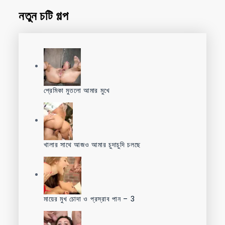
নতুন চটি গল্প
প্রেমিকা মুতলো আমার মুখে
খালার সাথে আজও আমার চুদাচুদি চলছে
মায়ের মুখ চোদা ও প্রস্রাব পান – 3