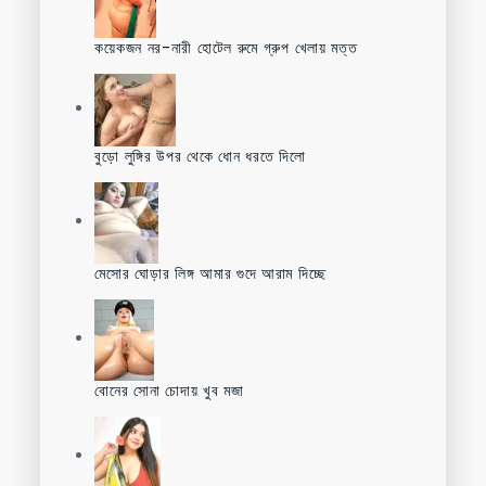
কয়েকজন নর-নারী হোটেল রুমে গ্রুপ খেলায় মত্ত
বুড়ো লুঙ্গির উপর থেকে ধোন ধরতে দিলো
মেসোর ঘোড়ার লিঙ্গ আমার গুদে আরাম দিচ্ছে
বোনের সোনা চোদায় খুব মজা