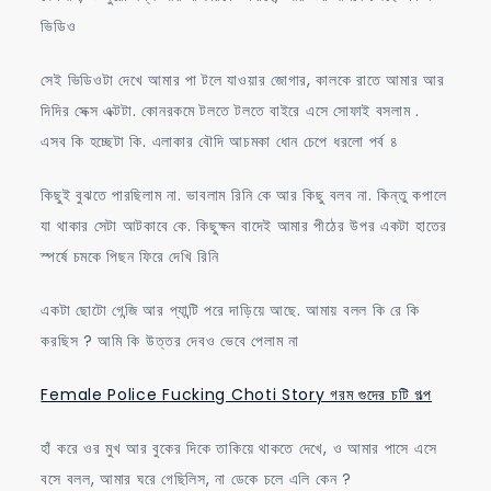
ভিডিও
সেই ভিডিওটা দেখে আমার পা টলে যাওয়ার জোগার, কালকে রাতে আমার আর
দিদির সেক্স এক্টটা. কোনরকমে টলতে টলতে বাইরে এসে সোফাই বসলাম .
এসব কি হচ্ছেটা কি. এলাকার বৌদি আচমকা ধোন চেপে ধরলো পর্ব ৪
কিছুই বুঝতে পারছিলাম না. ভাবলাম রিনি কে আর কিছু বলব না. কিন্তু কপালে
যা থাকার সেটা আটকাবে কে. কিছুক্ষন বাদেই আমার পীঠের উপর একটা হাতের
স্পর্ষে চমকে পিছন ফিরে দেখি রিনি
একটা ছোটো গেন্জি আর প্যান্টি পরে দাড়িয়ে আছে. আমায় বলল কি রে কি
করছিস ? আমি কি উত্তর দেবও ভেবে পেলাম না
Female Police Fucking Choti Story গরম গুদের চটি গল্প
হাঁ করে ওর মুখ আর বুকের দিকে তাকিয়ে থাকতে দেখে, ও আমার পাসে এসে
বসে বলল, আমার ঘরে গেছিলিস, না ডেকে চলে এলি কেন ?