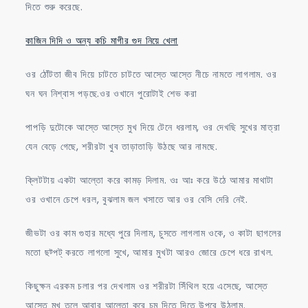
দিতে শুরু করেছে.
কাজিন দিদি ও অন্য কচি মাগীর গুদ নিয়ে খেলা
ওর ঠোঁটতা জীব দিয়ে চাটতে চাটতে আস্তে আস্তে নীচে নামতে লাগলাম. ওর
ঘন ঘন নিশ্বাস পড়ছে.ওর ওখানে পুরোটাই শেভ করা
পাপড়ি দুটোকে আস্তে আস্তে মুখ দিয়ে টেনে ধরলাম, ওর দেখছি সুখের মাত্রা
যেন বেড়ে গেছে, শরীরটা খুব তাড়াতাড়ি উঠছে আর নামছে.
ক্লিটটায় একটা আল্তো করে কামড় দিলাম. ওঃ আঃ করে উঠে আমার মাথাটা
ওর ওখানে চেপে ধরল, বুঝলাম জল খসাতে আর ওর বেসি দেরি নেই.
জীভটা ওর কাম গুহার মধ্যে পুরে দিলাম, চুসতে লাগলাম ওকে, ও কাটা ছাগলের
মতো ছট্পট্ করতে লাগলো সুখে, আমার মুখটা আরও জোরে চেপে ধরে রাখল.
কিছুক্ষন এরকম চলার পর দেখলাম ওর শরীরটা সিঁথিল হয়ে এসেছে, আস্তে
আস্তে মুখ তুলে আবার আল্তো করে চুমু দিতে দিতে উপরে উঠলাম.