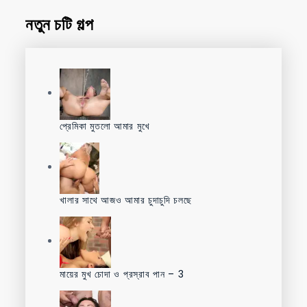
নতুন চটি গল্প
প্রেমিকা মুতলো আমার মুখে
খালার সাথে আজও আমার চুদাচুদি চলছে
মায়ের মুখ চোদা ও প্রস্রাব পান – 3