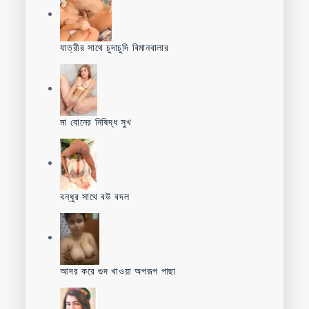
যাত্রীর সাথে চুদাচুদি বিমানবালার
মা বোনের নিষিদ্ধ সুখ
বন্ধুর সাথে বউ বদল
আদর করে গুদ খাওয়া অপরূপ পাছা