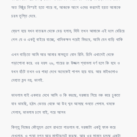
অত নিষ্ঠুর নিস্চই হতে পারে না, আজকে আগে ওদের করলেই হয়ত আমাকে
চরম তৃপ্তি দেবে.
ফ্রেশ হয়ে যখন বাতরূম থেকে বেড় হলাম, দিদি তখন আমাকে এই বলে বেরিয়ে
গেল যে ও একটু বাইরে যাচ্ছে, খানিকক্ষন পরেই ফিরবে, আমি যেন বাড়ি থাকি
এখন বাড়িতে আমি আর আমার মাসতুত বোন রিনি. রিনি এখানেই থেকে
পড়াশোনা করে. ওর বয়স ২৬, গায়ের রং উজ্জল শ্যামলা বর্ণ হলে কি হবে ও
যখন হাঁটে তখন ওর পাছা দেখে অনেকেই পাগল হয়ে যায়. আর মাইগুলোও
নেহাত মন্দ নয়, ভালই.
ভাবলাম যাই একবার দেখে আসি ও কি করছে, দরজায় গিয়ে নক করে ঢুকতে
যাব ভাবছি, হঠাৎ ভেতর থেকে আ উহ শব্দ আসছে শুনতে পেলাম. থমকে
গেলাম, ভাবলাম চলে যাই, পরে আসব
কিন্তু নিজের কৌতুহল চেপে রাখতে পারলাম না. দরজাটা একটু ফাক করে
দেখলাম, ও পুরো নগ্ন আর মাস্টারবেট করছে, আর ওর সামনে চলছে একটা