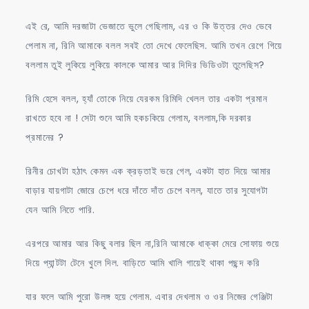
এই রে, আমি দরজাটা ভেজাতে ভুলে গেছিলাম, এর ও কি উত্তর দেও ভেবে
পেলাম না, রিনি আমাকে বলল সবই তো দেখে ফেলেছিস. আমি তখন রেগে গিয়ে
বললাম তুই লুকিয়ে লুকিয়ে কালকে আমার আর দিদির ভিডিওটা তুলেছিস?
রিমি হেসে বলল, হ্যাঁ তোকে নিয়ে যেরকম রিমিদি খেলল তার একটা প্রমান
রাখতে হবে না ! সেটা শুনে আমি হকচকিয়ে গেলাম, বললাম,কি দরকার
প্রমানের ?
রিনীর চোখটা হঠাৎ কেমন এক ক্রড়তাই ভরে গেল, একটা হাত দিয়ে আমার
বাড়ার যায়গাটা জোরে চেপে ধরে দাঁতে দাঁত চেপে বলল, যাতে তার সুযোগটা
যেন আমি নিতে পারি.
এরপরে আমার আর কিছু বলার ছিল না,রিনি আমাকে ধাক্কা মেরে সোফায় শুয়ে
দিয়ে প্যান্টটা টেনে খুলে দিল. বাড়িতে আমি খালি গায়েই থাকা পছন্দ করি
যার ফলে আমি পুরো উলঙ্গ হয়ে গেলাম. এবার দেখলাম ও ওর নিজের গেঞ্জিটা