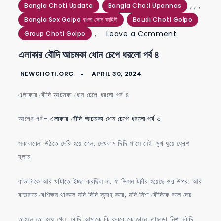
,
,
,
Bangla Choti Update
Bangla Choti Uponnas
Bangla Sex Golpo বাংলা সেক্স কাহিনী
Boudi Choti Golpo
on
,
Leave a Comment
Group Choti Golpo
এলাকার
এলাকার বৌদি আচমকা ধোন চেপে ধরলো পর্ব ৪
বৌদি
আচমকা
ধোন
এলাকার বৌদি আচমকা ধোন চেপে ধরলো পর্ব ৪
চেপে
ধরলো
আগের পর্ব-
এলাকার বৌদি আচমকা ধোন চেপে ধরলো পর্ব ৩
পর্ব
সকালবেলা উঠতে দেরি হয়ে গেল, দেখলাম দিদি পাসে নেই. মুখ ধুয়ে ফ্রেশ
৪
হলাম
বাড়াটাকে আর খাটাতে ইচ্ছা করছিল না, যা ভিসন টর্চার হয়েছে ওর উপর, আর
বাতরূমে বেশিক্ষন থাকলে যদি দিদি সন্দেহ করে, যদি নিশা বৌদিকে বলে দেয়
তাহলে তো হয়ে গেল, বৌদি আমাকে কি করবে কে জানে, তাছাড়া নিশা বৌদি