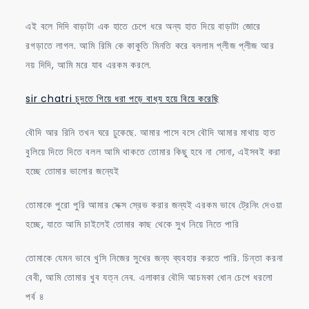
এই বলে দিদি বাড়াটা এক হাতে চেপে ধরে অন্য হাত দিয়ে বাড়াটা জোরে
রগড়াতে লাগল. আমি রিমি কে কাকুতি মিনতি করে বললাম প্লীজ প্লীজ আর
নয় দিদি, আমি মরে যাব এরকম করলে.
sir chatri চুদতে গিয়ে ধরা পড়ে বাধ্য হয়ে বিয়ে করেছি
বৌদি আর রিনি তখন ঘরে ঢুকেছে. আমার পাসে বসে বৌদি আমার মাথায় হাত
বুলিয়ে দিতে দিতে বলল আমি থাকতে তোমার কিছু হবে না সোনা, এইসবই করা
হচ্ছে তোমার ভালোর জন্যেই
তোমাকে পুরো পুরি আমার সেক্স স্রেভ করার জন্যই এরকম ভাবে ট্রেনিং দেওয়া
হচ্ছে, যাতে আমি চাইলেই তোমার কাছ থেকে সুখ নিয়ে নিতে পারি
তোমাকে যেমন ভাবে খুসি নিজের সুখের জন্য ব্যবহার করতে পারি. চিন্তা করনা
বেবী, আমি তোমার খুব যত্ন নেব. এলাকার বৌদি আচমকা ধোন চেপে ধরলো
পর্ব ৪