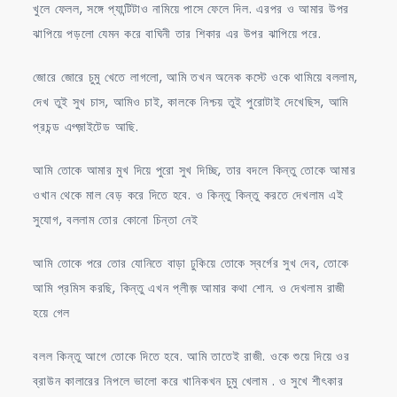
খুলে ফেলল, সঙ্গে প্যান্টিটাও নামিয়ে পাসে ফেলে দিল. এরপর ও আমার উপর
ঝাপিয়ে পড়লো যেমন করে বাঘিনী তার শিকার এর উপর ঝাপিয়ে পরে.
জোরে জোরে চুমু খেতে লাগলো, আমি তখন অনেক কস্টে ওকে থামিয়ে বললাম,
দেখ তুই সুখ চাস, আমিও চাই, কালকে নিশ্চয় তুই পুরোটাই দেখেছিস, আমি
প্রচন্ড এগ্জ়াইটেড আছি.
আমি তোকে আমার মুখ দিয়ে পুরো সুখ দিচ্ছি, তার বদলে কিন্তু তোকে আমার
ওখান থেকে মাল বেড় করে দিতে হবে. ও কিন্তু কিন্তু করতে দেখলাম এই
সুযোগ, বললাম তোর কোনো চিন্তা নেই
আমি তোকে পরে তোর যোনিতে বাড়া ঢুকিয়ে তোকে স্বর্গের সুখ দেব, তোকে
আমি প্রমিস করছি, কিন্তু এখন প্লীজ় আমার কথা শোন. ও দেখলাম রাজী
হয়ে গেল
বলল কিন্তু আগে তোকে দিতে হবে. আমি তাতেই রাজী. ওকে শুয়ে দিয়ে ওর
ব্রাউন কালারের নিপলে ভালো করে খানিকখন চুমু খেলাম . ও সুখে শীৎকার