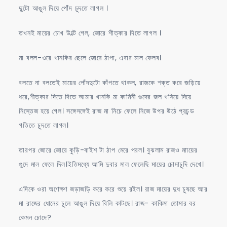
দুুটো আঙুল দিয়ে পোঁঁদ চুদতে লাগল ।
তখনই মায়ের চোখ উল্টে গেল, জোরে শীত্কার দিতে লাগল ।
মা বলল-ওরে খানকির ছেলে জোরে ঠাপা, এবার মাল ফেলব।
বলতে না বলতেই মায়ের পোঁদদুটো কাঁপতে থাকল, রাজকে শক্ত করে জড়িয়ে
ধরে,শীত্কার দিতে দিতে আমার খানকি মা কামিনী গুদের জল খসিয়ে দিয়ে
নিস্তেজ হয়ে গেল। সঙ্গেসঙ্গেই রাজ মা নিচে ফেলে নিজে উপর উঠে প্রচন্ড
গতিতে চুদতে লাগল।
তারপর জোরে জোরে কুড়ি-বাইশ টা ঠাপ মেরে পরল। বুঝলাম রাজও মাায়ের
গুুদে মাল ফেলে দিল।ইতিমধ্যে আমি দুবার মাল ফেলেছি মায়ের চোদাচুদি দেখে।
এদিকে ওরা অণেক্ষণ জড়াজড়ি করে করে শুয়ে রইল। রাজ মায়ের দুধ চুষছে আর
মা রাজের ধোনের চুলে আঙুল দিয়ে বিলি কাটছে। রাজ- কাকিমা তোমার বর
কেমন চোদে?