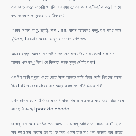
এক মস্ত বারো ভাতারী খানকি। সবসময় চোদার জন্য ছোঁঁকছোঁঁক করে। মা যে
কত জনের সঙ্গে শুুুুয়েছে তার ঠিক নেই।
পাড়ার অনেক কাকু, জ্যাঠু, দাদা , মামা, বাবার অফিসের বন্ধু, বস সবার সঙ্গে
চুদিয়েছে । এমনকি আমার বন্ধুদের সাথেও লাগিয়েছে।
আমার বন্ধুরা আমার সামনেই মায়ের নাম ধরে খেঁচে মাল ফেলে। রাজ নাম
আমার এক বন্ধু ছিল। সে কিভাবে মাকে চুদ্ল সেটাই বলব।
একদিন আমি স্কুলে যেতে যেতে টাকা আনতে বাড়ি ফিরে আসি পিছনের দরজা
দিয়ে। বাইরে থেকে মায়ের আর অন্য একজনের হাসি শুনতে পাই।
তখন জানলা থেকে উঁকি মেরে দেখি রাজ আর মা জড়াজড়ি করে শুয়ে আছে আর
হাসাহাসি করছে। porokia choda
মা শুধু সায়া আর ব্লাউজ পরে আছে । রাজ শুধু জাঙ্গিয়াতে। রাজের একটা হাত
মার ব্লাউজের ভিতরে দুধ টিপছে আর একটা হাত মার গলা জড়িয়ে ধরে মায়ের