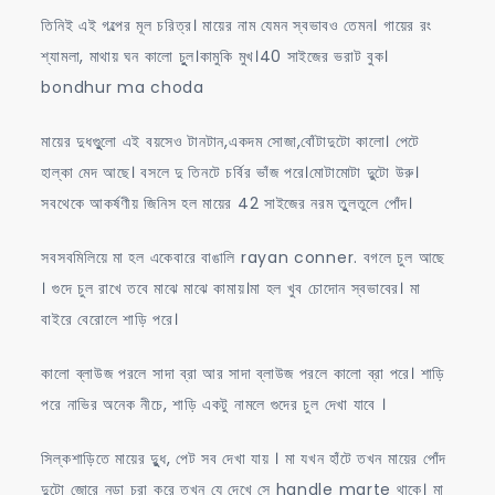
তিনিই এই গল্পের মূল চরিত্র। মায়ের নাম যেমন স্বভাবও তেমন। গায়ের রং
শ্যামলা, মাথায় ঘন কালো চুুল।কামুকি মুখ।40 সাইজের ভরাট বুক।
bondhur ma choda
মায়ের দুধগুুুলো এই বয়সেও টানটান,একদম সোজা,বোঁটাদুটো কালো। পেটে
হাল্কা মেদ আছে। বসলে দু তিনটে চর্বির ভাঁজ পরে।মোটামোটা দুুটো উরু।
সবথেকে আকর্ষণীয় জিনিস হল মায়ের 42 সাইজের নরম তুুলতুলে পোঁদ।
সবসবমিলিয়ে মা হল একেবারে বাঙালি rayan conner. বগলে চুল আছে
। গুদে চুল রাখে তবে মাঝে মাঝে কামায়।মা হল খুব চোদোন স্বভাবের। মা
বাইরে বেরোলে শাড়ি পরে।
কালো ব্লাউজ পরলে সাদা ব্রা আর সাদা ব্লাউজ পরলে কালো ব্রা পরে। শাড়ি
পরে নাভির অনেক নীচে, শাড়ি একটু নামলে গুদের চুল দেখা যাবে ।
সিল্কশাড়িতে মায়ের দুুুধ, পেট সব দেখা যায় । মা যখন হাঁটে তখন মায়ের পোঁদ
দুুটো জোরে নড়া চরা করে তখন যে দেখে সে handle marte থাকে। মা