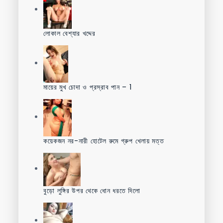
লোকাল বেশ্যার খদ্দের
মায়ের মুখ চোদা ও প্রস্রাব পান – 1
কয়েকজন নর-নারী হোটেল রুমে গ্রুপ খেলায় মত্ত
বুড়ো লুঙ্গির উপর থেকে ধোন ধরতে দিলো