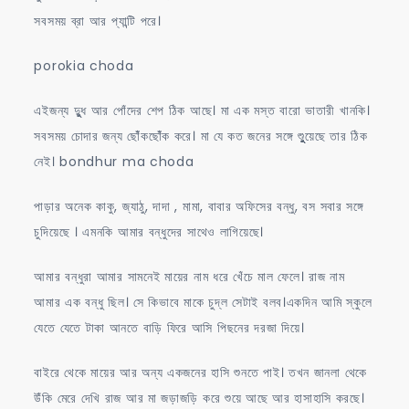
সবসময় ব্রা আর প্যান্টি পরে।
porokia choda
এইজন্য দুুুধ আর পোঁদের শেপ ঠিক আছে। মা এক মস্ত বারো ভাতারী খানকি।
সবসময় চোদার জন্য ছোঁঁকছোঁঁক করে। মা যে কত জনের সঙ্গে শুুুুয়েছে তার ঠিক
নেই। bondhur ma choda
পাড়ার অনেক কাকু, জ্যাঠু, দাদা , মামা, বাবার অফিসের বন্ধু, বস সবার সঙ্গে
চুদিয়েছে । এমনকি আমার বন্ধুদের সাথেও লাগিয়েছে।
আমার বন্ধুরা আমার সামনেই মায়ের নাম ধরে খেঁচে মাল ফেলে। রাজ নাম
আমার এক বন্ধু ছিল। সে কিভাবে মাকে চুদ্ল সেটাই বলব।একদিন আমি স্কুলে
যেতে যেতে টাকা আনতে বাড়ি ফিরে আসি পিছনের দরজা দিয়ে।
বাইরে থেকে মায়ের আর অন্য একজনের হাসি শুনতে পাই। তখন জানলা থেকে
উঁকি মেরে দেখি রাজ আর মা জড়াজড়ি করে শুয়ে আছে আর হাসাহাসি করছে।