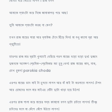
ধোনটা ধরে খেঁচতে লাগল । রাজ বলল
আমাকে ল্যাংটো করে নিজে জামাকাপড় পরে আছ।
তুমি আমাকে ল্যাংটো করছ না কেন?
তখন রাজ মায়ের সায়া আর ব্লাউজ টেনে ছিঁড়ে দিল। মা শুধু কালো ব্রা আর
প্যান্টিতে।
তারপর রাজ মার ব্রাটা খুলতেই বেরিয়ে পরল মায়ের বড়ো বড়ো দুধ। দুজনে
দুজনকে অনেক্ষণ প্রেমিক-প্রেমিকার মত চুমু খেল। রাজ মায়ের কান, নাক,
চোখ চুষল। porokia choda
এরপর মায়ের ডান মাই টা চুসতে লাগল আর বাঁ মাই টা কচলাতে লাগল। টেপন
আর চোষনের ফলে মার মাইএর বোঁটা দুটো খাড়া হয়ে উঠল।
এরপর রাজ পালা করে মায়ের সদ্য কামানো বগল দুটো চাটতে লাগল। তীব্র
চাটনের ফলে মা কেঁপে কেঁপে উঠতে লাগল।