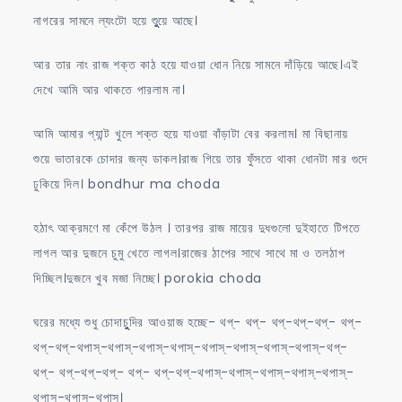
নাগরের সামনে ল্যংটো হয়ে শুুুুয়ে আছে।
আর তার নাং রাজ শক্ত কাঠ হয়ে যাওয়া ধোন নিয়ে সামনে দাঁড়িয়ে আছে।এই
দেখে আমি আর থাকতে পারলাম না।
আমি আমার প্যান্ট খুলে শক্ত হয়ে যাওয়া বাঁড়াটা বের করলাম। মা বিছানায়
শুয়ে ভাতারকে চোদার জন্য ডাকল।রাজ গিয়ে তার ফুঁসতে থাকা ধোনটা মার গুদে
ঢুকিয়ে দিল। bondhur ma choda
হঠাৎ আক্রমণে মা কেঁপে উঠল । তারপর রাজ মায়ের দুধগুলো দুইহাতে টিপতে
লাগল আর দুজনে চুমু খেতে লাগল।রাজের ঠাপের সাথে সাথে মা ও তলঠাপ
দিচ্ছিল।দুজনে খুব মজা নিচ্ছে। porokia choda
ঘরের মধ্যে শুধু চোদাচুুুদির আওয়াজ হচ্ছে- থপ্- থপ্- থপ্-থপ্-থপ্- থপ্-
থপ্-থপ্-থপাস্-থপাস্-থপাস্-থপাস্-থপাস্-থপাস্-থপাস্-থপাস্-থপ্-
থপ্- থপ্-থপ্-থপ্- থপ্- থপ্-থপ্-থপাস্-থপাস্-থপাস্-থপাস্-থপাস্-
থপাস্-থপাস্-থপাস্।