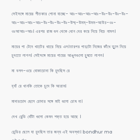
সেইসঙ্গে মায়ের শীতকার শোনা যাচ্ছে- আঃ-আঃ-আঃ-আঃ-উঃ-উঃ-উঃ-উঃ-
আঃ-আঃ-আঃ-আঃ-উঃ-উঃ-উঃ-উঃ-উম্ম্-উমম্-উমম-আউচ-ওঃ-
ওঃআআঃ-আঃ। এরপর রাজ গুদ থেকে ধোন বের করে নিয়ে নিচে নামল।
মায়ের পা টেনে খাটেের ধারেে নিয়ে এল।তারপর পাদুটো নিজের কাঁঁধে তুুুলে নিয়ে
চুদতেে লাগল। সেইসঙ্গে মায়ের পায়ের আঙুলগুলো চুুষতে লাগল।
মা বলল-ওরে বোকাচোদা কি চুদছিস রে
হ্যাঁ রে খানকি তোকে চুদে কি আরাম।
মাদারচোদ ছেলে চোদার সঙ্গে মাই গুলো চোষ না।
দেখ রেন্ডি বোঁটা গুলো কেমন শক্ত হয়ে আছে ।
রেন্ডির ছেলে যা চুদছিস তার জন্য এই অবস্থা। bondhur ma