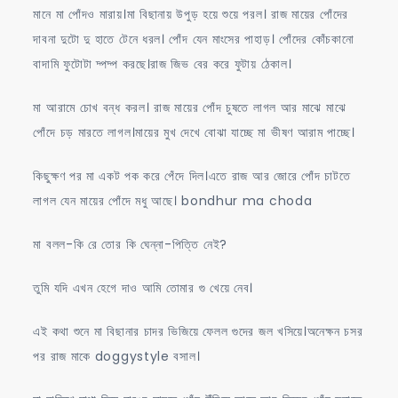
মানে মা পোঁদও মারায়।মা বিছানায় উপুড় হয়ে শুয়ে পরল। রাজ মায়ের পোঁদের
দাবনা দুটো দু হাতে টেনে ধরল। পোঁদ যেন মাংসের পাহাড়। পোঁদের কোঁচকানো
বাদামি ফুটোটা দ্পদ্প করছে।রাজ জিভ বের করে ফুটায় ঠেকাল।
মা আরামে চোখ বন্ধ করল। রাজ মায়ের পোঁদ চুষতে লাগল আর মাঝে মাঝে
পোঁদে চড় মারতে লাগল।মায়ের মুখ দেখে বোঝা যাচ্ছে মা ভীষণ আরাম পাচ্ছে।
কিছুক্ষণ পর মা একট পক করে পেঁদে দিল।এতে রাজ আর জোরে পোঁদ চাটতে
লাগল যেন মায়ের পোঁদে মধু আছে। bondhur ma choda
মা বলল-কি রে তোর কি ঘেন্না-পিত্তি নেই?
তুমি যদি এখন হেগে দাও আমি তোমার গু খেয়ে নেব।
এই কথা শুনে মা বিছানার চাদর ভিজিয়ে ফেলল গুদের জল খসিয়ে।অনেক্ষন চসর
পর রাজ মাকে doggystyle বসাল।