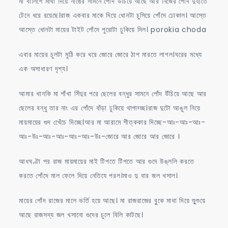
মা বালিশে মাথা দিয়ে নাঙের সামনে পোঁদ উঁচিয়ে আছে আর নিজের পোঁদ দুহাতে
টেনে ধরে রয়েছে।রাজ একবার মাকে দিয়ে ধোনটা চুসিয়ে পোঁদে ঢোকাল। আস্তে
আস্তে ধোনটা মায়ের টাইট পোঁদে পুরোটা ঢুকিয়ে দিল। porokia choda
এবার মায়ের চুলটা মুঠি করে ধরে জোরে জোরে ঠাপ মারতে লাগল।ঘরের মধ্যে
এক অসাধারণ দৃশ্য।
আমার খানকি মা শাঁখা সিঁদুর পরে ছেলের বন্ধুর সামনে পোঁদ উঁচিয়ে আছে আর
ছেলের বন্ধু তার নাং এর পোঁদে বাঁড়া ঢুকিয়ে থাপাচ্চ্ছ।রাজ দুটো আঙুল নিয়ে
মায়মায়ের গুদ খেেঁচে দিচ্ছে।আর মা আরামে শীত্ককার দিচ্ছে-আঃ-আঃ-আঃ-
আঃ-উঃ-আঃ-আঃ-আঃ-আঃ-উঃ-জোরে আর জোরে আর জোরে ।
আধঘণ্টা পর রাজ মায়মায়ের মাই টিপতে টিপতে আর গুদে উঙ্ললি করতে
করতে পোঁদে মাল ফেলে দিয়ে নেতিযে পরল।মাও দু বার জল খসাল।
মায়ের পোঁদ রাজের মালে ভর্তি হয়ে আছে। মা রাজরাজের বুুকে মাথা দিয়ে শুুুশুয়ে
আছে রাজসদ্য জল খসানো গুদের চুলে বিলি কাটছে।