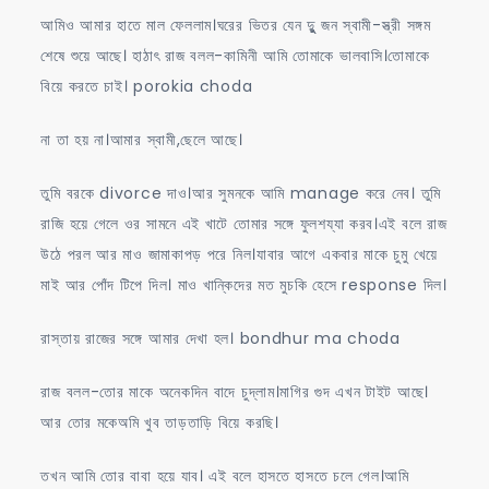
আমিও আমার হাতে মাল ফেললাম।ঘরের ভিতর যেন দুুু জন স্বামী-স্ত্রী সঙ্গম
শেষে শুয়ে আছে। হাঠাৎ রাজ বলল-কামিনী আমি তোমাকে ভালবাসি।তোমাকে
বিয়ে করতে চাই। porokia choda
না তা হয় না।আমার স্বামী,ছেলে আছে।
তুমি বরকে divorce দাও।আর সুমনকে আমি manage করে নেব। তুমি
রাজি হয়ে গেলে ওর সামনে এই খাটে তোমার সঙ্গে ফুলশয্যা করব।এই বলে রাজ
উঠে পরল আর মাও জামাকাপড় পরে নিল।যাবার আগে একবার মাকে চুমু খেয়ে
মাই আর পোঁদ টিপে দিল। মাও খান্কিদের মত মুচকি হেসে response দিল।
রাস্তায় রাজের সঙ্গে আমার দেখা হল। bondhur ma choda
রাজ বলল-তোর মাকে অনেকদিন বাদে চুদ্লাম।মাগির গুদ এখন টাইট আছে।
আর তোর মকেঅমি খুব তাড়তাড়ি বিয়ে করছি।
তখন আমি তোর বাবা হয়ে যাব। এই বলে হাসতে হাসতে চলে গেল।আমি