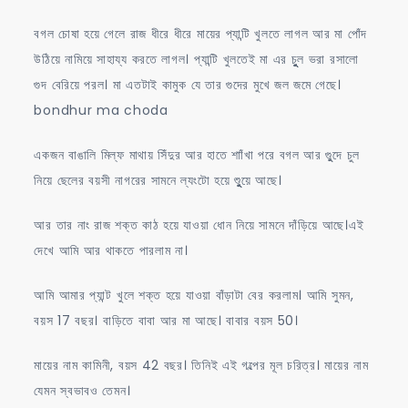
বগল চোষা হয়ে গেলে রাজ ধীরে ধীরে মায়ের প্যান্টি খুলতে লাগল আর মা পোঁদ
উঠিয়ে নামিয়ে সাহায্য করতে লাগল। প্যান্টি খুলতেই মা এর চুুুল ভরা রসালো
গুদ বেরিয়ে পরল। মা এতটাই কামুক যে তার গুদের মুখে জল জমে গেছে।
bondhur ma choda
একজন বাঙালি মিল্ফ মাথায় সিঁদুর আর হাতে শাাঁখা পরে বগল আর গুুুদে চুল
নিয়ে ছেলের বয়সী নাগরের সামনে ল্যংটো হয়ে শুুুুয়ে আছে।
আর তার নাং রাজ শক্ত কাঠ হয়ে যাওয়া ধোন নিয়ে সামনে দাঁড়িয়ে আছে।এই
দেখে আমি আর থাকতে পারলাম না।
আমি আমার প্যান্ট খুলে শক্ত হয়ে যাওয়া বাঁড়াটা বের করলাম। আমি সুমন,
বয়স 17 বছর। বাড়িতে বাবা আর মা আছে। বাবার বয়স 50।
মায়ের নাম কামিনী, বয়স 42 বছর। তিনিই এই গল্পের মূল চরিত্র। মায়ের নাম
যেমন স্বভাবও তেমন।