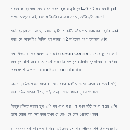
গায়ের রং শ্যামলা, মাথায় ঘন কালো চুুল।কামুকি মুখ।40 সাইজের ভরাট বুক।
মায়ের দুধগুুুলো এই বয়সেও টানটান,একদম সোজা, বোঁটাদুটো কালো।
পেটে হাল্কা মেদ আছে। বসলে দু তিনটে চর্বির ভাঁজ পরে।মোটামোটা দুুটো উরু।
সবথেকে আকর্ষণীয় জিনিস হল মায়ের 42 সাইজের নরম তুুলতুলে পোঁদ।
সব মিলিয়ে মা হল একেবারে বাঙালি rayan conner. বগলে চুল আছে ।
গুদে চুল রাখে তবে মাঝে মাঝে কামায়।মা হল খুব চোদোন স্বভাবের। মা বাইরে
বেরোলে শাড়ি পরে। bondhur ma choda
কালো ব্লাউজ পরলে সাদা ব্রা আর সাদা ব্লাউজ পরলে কালো ব্রা পরে। শাড়ি
পরে নাভির অনেক নীচে, শাড়ি একটু নামলে গুদের চুল দেখা যাবে ।
সিল্কশাড়িতে মায়ের দুুুধ, পেট সব দেখা যায় । মা যখন হাঁটে তখন মায়ের পোঁদ
দুুটো জোরে নড়া চরা করে তখন যে দেখে সে ধোন খেচতে থাকে।
মা সবসময় ব্রা আর প্যান্টি পরে। এইজন্য দুুুধ আর পোঁদের শেপ ঠিক আছে। মা