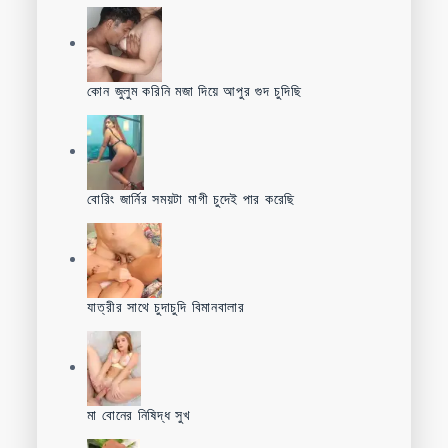
কোন জুলুম করিনি মজা দিয়ে আপুর গুদ চুদিছি
বোরিং জার্নির সময়টা মাগী চুদেই পার করেছি
যাত্রীর সাথে চুদাচুদি বিমানবালার
মা বোনের নিষিদ্ধ সুখ