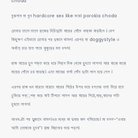
choda
বুঝলাম মা খুব hardcore sex like করে। porokia choda
চোদার তালে তালে রাজের বিচিদুটো মায়ের পোঁদে ধাক্কা মারছিল । বেশ
কিছুক্ষণ এইভাবে চোদার পর দুজনে থামল। এরপর মা doggystyle এ
অর্থাত্ চার হাত পায়ে কুকুরের মত বসল।
রাজ মায়ের চুুল শক্ত করে ধরে পিছন দিক থেকে চুুদতে লাগল। আর মাঝে মাঝে
মায়ের পোঁদে চর মারছে। এতে মাায়ের ফর্সা পোঁদ দুটো লাল হয়ে গেল ।
এরপর রাজ গুদ মারতে মারতে মায়ের পিঠের উপর শুয়ে বগলের তলা দিয়ে হাত
ঢুকিয়ে পক্্পক্ করে মাই টিপতে লাগল আর মায়ের পিঠে,ঘাড়,কানের লতি
চুষতে লাগল।
আধঘণ্টা পর দুুুজনেে থামল।এর মধ্যে মা দুবার জল খসিয়েছে। মা বলল-“এবার
আমি তোমাকে চুদব”। রাজ বিছানায় শুয়ে পড়ল।