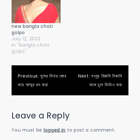
new bangla choti
golpo
July 12, 2023
In "bangla choti
golpo"
Post
Previous:
ঘুমের ভিতর জোর
Next:
বন্ধুর হিজাবি নিকাবি
করে আম্মুর গুদ মারা
মাকে চুদে ভিডিও করা
navigation
Leave a Reply
You must be
logged in
to post a comment.