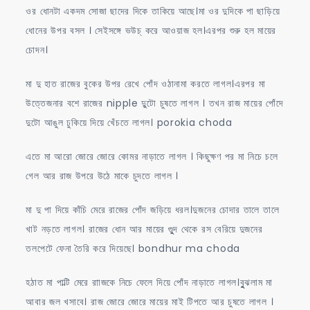
ওর ধোনটা একদম সোজা ছাদের দিকে তাকিয়ে আছে।মা ওর দুদিকে পা ছাড়িয়ে
ধোনের উপর বসল । সেইসঙ্গে ভউচ্ করে আওয়াজ হল।এরপর শুরু হল মায়ের
চোদন।
মা দু হাত রাজের বুকের উপর রেখে পোঁদ ওঠানামা করতে লাগল।এরপর মা
উত্তেজনার বশে রাজের nipple দুুটো চুষতে লাগল । তখন রাজ মায়ের পোঁদে
দুটো আঙুল ঢুকিয়ে দিয়ে খেঁচতে লাগল। porokia choda
এতে মা আরো জোরে জোরে কোমর নাড়াতে লাগল । কিছুক্ষণ পর মা নিচে চলে
গেল আর রাজ উপরে উঠে মাকে চুদতে লাগল ।
মা দু পা দিয়ে কাঁচি মেরে রাজের পোঁদ জড়িয়ে ধরল।দুজনের চোদার তালে তালে
খাট নড়তে লাগল। রাজের ধোন আর মায়ের গুুুদ থেকে রস বেরিয়ে দুজনের
তলপেটে ফেনা তৈরি করে দিয়েছে। bondhur ma choda
হঠাত মা পাল্টি মেরে রাাজকে নিচে ফেলে দিয়ে পোঁদ নাড়াতে লাগল।বুুুঝলাম মা
আবার জল খসাবে। রাজ জোরে জোরে মায়ের মাই টিপতে আর চুষতে লাগল ।