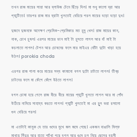
তখন রাজ মায়ের সায়া আর ব্লাউজ টেনে ছিঁড়ে দিল। মা শুধু কালো ব্রা আর
প্যান্টিতে। তারপর রাজ মার ব্রাটা খুলতেই বেরিয়ে পরল মায়ের বড়ো বড়ো দুধ।
দুজনে দুজনকে অনেক্ষণ প্রেমিক-প্রেমিকার মত চুমু খেল। রাজ মায়ের কান,
নাক, চোখ চুষল। এরপর মায়ের ডান মাই টা চুসতে লাগল আর বাঁ মাই টা
কচলাতে লাগল। টেপন আর চোষনের ফলে মার মাইএর বোঁটা দুটো খাড়া হয়ে
উঠল। porokia choda
এরপর রাজ পালা করে মায়ের সদ্য কামানো বগল দুটো চাটতে লাগল। তীব্র
চাটনের ফলে মা কেঁপে কেঁপে উঠতে লাগল।
বগল চোষা হয়ে গেলে রাজ ধীরে ধীরে মায়ের প্যান্টি খুলতে লাগল আর মা পোঁদ
উঠিয়ে নামিয়ে সাহায্য করতে লাগল। প্যান্টি খুলতেই মা এর চুুুল ভরা রসালো
গুদ বেরিয়ে পরল।
মা এতটাই কামুক যে তার গুদের মুখে জল জমে গেছে। একজন বাঙালি মিল্ফ
মাথায় সিঁদুর আর হাতে শাাঁখা পরে বগল আর গুুুদে চুল নিয়ে ছেলের বয়সী