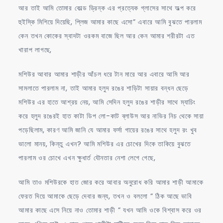
আর তাই আমি তোমার কোল্ড ড্রিন্ক এর প্রত্যেক গ্লাসের সাথে অল্প করে
হুইস্কি মিশিয়ে দিয়েছি, প্লিজ আমার কাছে এসো” এবারে আমি বুঝতে পারলাম
কেন তখন কোকের স্বাদটা ওরকম বাজে ছিল আর কেন আমার শরীরটা এত
খারাপ লাগছে,
মশিউর আবার আমার শাড়ীর আঁচল ধরে টান মারে আর এবারে আমি আর
সামলাতে পারলাম না, তাই আমার হলুদ রঙের শাড়িটা সায়ার বন্ধন ছেড়ে
মশিউর এর হাতে আশ্রয় নেয়, আমি সেদিন হলুদ রঙের শাড়ীর সাথে ম্যাচিং
করে হলুদ রঙেরই হাত কাটা ডিপ লো-কাট ব্লাউস আর নাভির নিচ থেকে সায়া
পড়েছিলাম, কারণ আমি জানি যে আমার ফর্সা গায়ের রঙের সাথে হলুদ রং খুব
ভালো মানয়, কিন্তু এখন? আমি মশিউর এর চোখের দিকে তাকিয়ে বুঝতে
পারলাম ওর চোখে এখন ক্ষুধার্ত যৌনতার নেশা লেগে গেছে,
আমি তাও মশিউরকে হাত জোর করে আবার অনুরোধ করি আমার শাড়ী আমাকে
ফেরত দিয়ে আমাকে ছেড়ে দেবার জন্য, তখন ও বললো ” ঠিক আছে ভাবি
আমার কাছে এসে নিয়ে নাও তোমার শাড়ী ” যখন আমি ওকে বিশ্বাস করে ওর