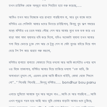
তখন চারিদিক থেকে অদ্ভুত ভাবে শিহরিত হতে শুরু করেছে,……
আমিও তখন আর নিজেকে ধরে রাখতে পারছিলাম না, আর খুব বাজে ভাবে
মশিউর এর পেনিসটা আমার গুদের ভিতরে চাইছিলাম, কিন্তু খুব অল্প সময়ের
মধ্যে মশিউর ওর চরম সময়ে পৌছে গেল আর আমার মুখে ভক ভক করে ওর
বাড়া সাদা সাদা ফ্যাদার বমি করে দিলো, যদিও অনেকটা ফ্যাদা তখন আমার
গলা দিয়ে ভেতরে ঢুকে গেল আর যে টুকু গেল না সেটা মুখের বাইরে দিয়ে গাল
বেয়ে টপ টপ করে ঝরতে শুরু করলো,
মশিউর হাপাতে হাপাতে সোফাতে গিয়ে বসলো আর আমি কার্পেটের ওপরে বসে
ওর দিকে তাকালাম, মশিউর আমার দিয়ে তাকিয়ে বললো “ওফ ভাবি, কি
অসাধারণ চুসলে গো, এরকম চোষা আমি জীবনে খাইনি, কোথা থেকে শিখলে
গো”…” শিখেছি শিখেছি……কিন্তু মশিউর……. bondhur bou panu
এবারে তুমিতো আমাকে সুখ আর আনন্দ দাও….আমি যে আর পারছিনা…..আমি
এখন প্রচন্ড গরম হয়ে আছি আর তুমি তোমার বাড়াটা আমার গুদে ঢুকিয়ে,