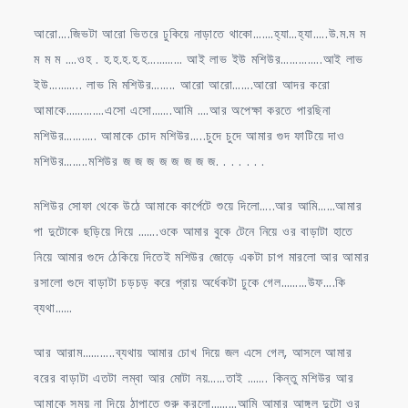
আরো….জিভটা আরো ভিতরে ঢুকিয়ে নাড়াতে থাকো…….হ্যা…হ্যা…..উ.ম.ম ম
ম ম ম ….ওহ . হ.হ.হ.হ.হ………… আই লাভ ইউ মশিউর…………..আই লাভ
ইউ……….. লাভ মি মশিউর…….. আরো আরো…….আরো আদর করো
আমাকে………….এসো এসো…….আমি ….আর অপেক্ষা করতে পারছিনা
মশিউর……….. আমাকে চোদ মশিউর…..চুদে চুদে আমার গুদ ফাটিয়ে দাও
মশিউর……..মশিউর জ জ জ জ জ জ জ জ. . . . . . .
মশিউর সোফা থেকে উঠে আমাকে কার্পেটে শুয়ে দিলো…..আর আমি……আমার
পা দুটোকে ছড়িয়ে দিয়ে …….ওকে আমার বুকে টেনে নিয়ে ওর বাড়াটা হাতে
নিয়ে আমার গুদে ঠেকিয়ে দিতেই মশিউর জোড়ে একটা চাপ মারলো আর আমার
রসালো গুদে বাড়াটা চড়চড় করে প্রায় অর্ধেকটা ঢুকে গেল………উফ….কি
ব্যথা……
আর আরাম………..ব্যথায় আমার চোখ দিয়ে জল এসে গেল, আসলে আমার
বরের বাড়াটা এতটা লম্বা আর মোটা নয়……তাই ……. কিন্তু মশিউর আর
আমাকে সময় না দিয়ে ঠাপাতে শুরু করলো………আমি আমার আঙ্গুল দুটো ওর