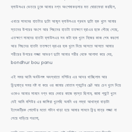
ব্লাউসএর ভেতরে ঢুকে আমার নগ্ন অংশেমাকড়সার মত ঘোরাফেরা করছিল,
এবারে সামনের হাতটার দুটো আঙ্গুল ব্লাউসএর প্রথম দুটো হুক খুলে আমার
স্তনের উপরের অংশে আর পিছনের হাতটা ততক্ষণে ব্রাএর হুকে পৌছে গেছে,
এতক্ষণে সামনের হাতটা ব্লাউসএর সব কটা হুক খুলে নিজের কাজ শেষ করলো
আর পিছনের হাতটা ততক্ষণে ব্রাএর হুক খুলে দিয়ে আসতে আসতে আমার
শরীরের উপরের লজ্জা আভরণ দুটো আমার শরীর থেকে আলাদা করে দেয়,
bondhur bou panu
এই সময় আমি অর্ধউলঙ্গ অবস্থাতে মশিউর এর আদর খাচ্ছিলাম আর
বিন্দুমাত্র সময় নষ্ট না করে ওর জামার বোতাম প্যান্টের বেল্ট আর চেন খুলে দিয়ে
ওকেও আমার সামনে নগ্ন করে দেবার কাজে ব্যস্ত ছিলাম, জামা প্যান্ট খুলে
যেই আমি মশিউর এর জাঙ্গিয়া খুলেছি অমনি ওর লম্বা আখাম্বা বাড়াটা
ইলেকট্রিক পোস্টের মতো সটান খাড়া হয়ে আমার সামনে বিন্দু মাত্র লজ্জা না
পেয়ে দাড়িয়ে পরলো,