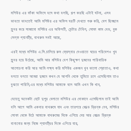
মশিউর এর ফাঁকা অফিসে বসে কথা বলছি, গল্প করছি এটাই ঘটনা, এসব
ভাবতে ভাবতেই আমি মশিউর এর অফিস ঘরটি দেখতে শুরু করি, বেশ ছিমছাম
সুন্দর করে সাজানো মশিউর এর অফিসটি, সেন্টার টেবিল, সোফা কাম বেড, বুক
সেল্ফ প্যানট্রি, বাথরুম সবই আছে,
এরই মধ্যে মশিউর এ.সি.চালিয়ে রুম ফ্রেস্নার দেওয়াতে ঘরের পরিবেশও খুব
সুন্দর হয়ে উঠেছে, আমি আর মশিউর বেশ কিছুক্ষণ দুজনের পারিবারিক
আলোচনা করি আর আমি লক্ষ্য করি মশিউর একজন খুব ভালো শ্রোতাও, কথা
বলতে বলতে আমরা দুজনে কখন যে আপনি থেকে তুমিতে চলে এসেছিলাম তাও
বুঝতে পারিনি,এর মধ্যে মশিউর আমাকে বলে আমি এখন কি খাব,
যেহেতু অনেকটা হেটে দুপুর বেলাতে মশিউর এর দোকানে এসেছিলাম তাই আমি
বলি আগে আমি একবার বাথরুমে যাব এবং তারপরে কোল্ড ড্রিন্ক নেব, মশিউর
সোফা থেকে উঠে আমাকে বাথরুমের দিকে এগিয়ে দেয় আর কোল্ড ড্রিন্ক
বানানোর জন্য নিজে প্যানট্রির দিকে এগিয়ে যায়,