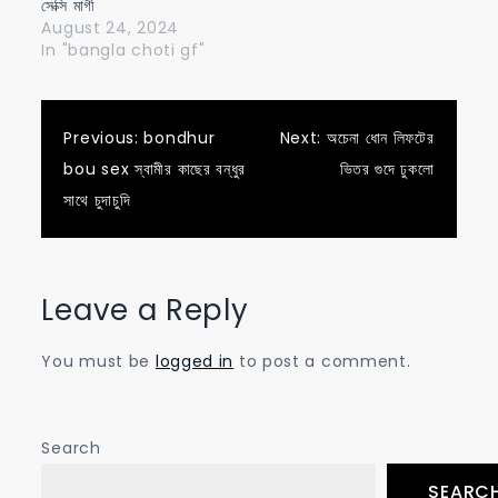
সেক্সি মাগী
August 24, 2024
In "bangla choti gf"
Post
Previous:
bondhur
Next:
অচেনা ধোন লিফটের
bou sex স্বামীর কাছের বন্ধুর
ভিতর গুদে ঢুকলো
navigation
সাথে চুদাচুদি
Leave a Reply
You must be
logged in
to post a comment.
Search
SEARC