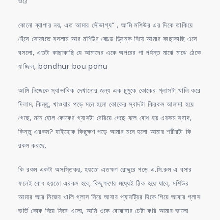
ওঠে ”
কোনো ব্যাপার নয়, এত আমার সৌভাগ্য” , আমি মশিউর এর দিকে তাকিয়ে
হেঁসে সোফাতে বসলাম আর মশিউর কোল্ড ড্রিন্ক নিয়ে আমার কাছাকাছি এসে
বসলো, এতটা কাছাকাছি যে আমাদের একে অপরের পা পর্যন্ত মাঝে মাঝে ঠেকে
যাচ্ছিল, bondhur bou panu
আমি নিজেকে স্বাভাবিক দেখানোর জন্য এক চুমুকে কোকের গ্লাসটা খালি করে
দিলাম, কিন্তু, খাওয়ার পড়ে মনে হলো কোকের স্বাদটা কিরকম আলাদা হয়ে
গেছে, মনে হোল কোকের গ্যাসটা বেরিয়ে গেছে বলে বোধ হয় এরকম স্বাদ,
কিন্তু এরকম? যাইহোক কিছুক্ষণ পড়ে আমার মনে হলো আমার শরীরটা কি
রকম করছে,
কি রকম একটা অসস্তিকর, হয়তো এতক্ষণ রোদ্দুরে পড়ে এ.সি.রুম এ বসার
ফলেই বোধ হয়তো এরকম হবে, কিছুক্ষণের মধ্যেই ঠিক হয়ে যাবে, মশিউর
আমার আর নিজের খালি গ্লাস নিয়ে আবার প্যানট্রির দিকে গিয়ে আবার গ্লাস
ভর্তি কোক নিয়ে ফিরে এলো, আমি ওকে বোঝাবার চেষ্টা করি আমার ভালো