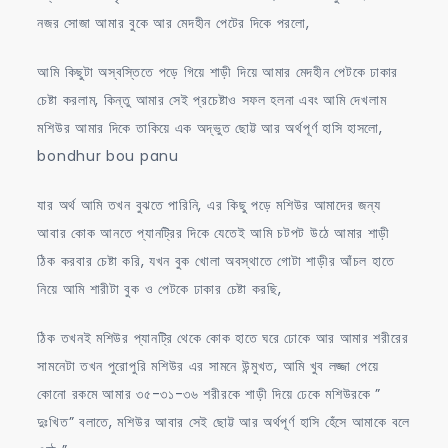
নজর সোজা আমার বুকে আর মেদহীন পেটের দিকে পরলো,
আমি কিছুটা অস্বস্তিতে পড়ে গিয়ে শাড়ী দিয়ে আমার মেদহীন পেটকে ঢাকার
চেষ্টা করলাম, কিন্তু আমার সেই প্রচেষ্টাও সফল হলনা এবং আমি দেখলাম
মশিউর আমার দিকে তাকিয়ে এক অদ্ভুত ছোট্ট আর অর্থপূর্ণ হাসি হাসলো,
bondhur bou panu
যার অর্থ আমি তখন বুঝতে পারিনি, এর কিছু পড়ে মশিউর আমাদের জন্য
আবার কোক আনতে প্যানট্রির দিকে যেতেই আমি চটপট উঠে আমার শাড়ী
ঠিক করবার চেষ্টা করি, যখন বুক খোলা অবস্থাতে গোটা শাড়ীর আঁচল হাতে
নিয়ে আমি শারীটা বুক ও পেটকে ঢাকার চেষ্টা করছি,
ঠিক তখনই মশিউর প্যানট্রি থেকে কোক হাতে ঘরে ঢোকে আর আমার শরীরের
সামনেটা তখন পুরোপুরি মশিউর এর সামনে উন্মুখত, আমি খুব লজ্জা পেয়ে
কোনো রকমে আমার ৩৫-৩১-৩৬ শরীরকে শাড়ী দিয়ে ঢেকে মশিউরকে ”
দুঃখিত” বলাতে, মশিউর আবার সেই ছোট্ট আর অর্থপূর্ণ হাসি হেঁসে আমাকে বলে