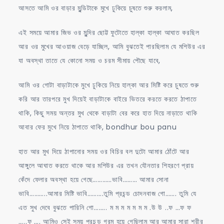
আসতে আমি ওর বাড়ার মুন্ডিটাকে মুখে ঢুকিয়ে চুষতে শুরু করলাম,
এই সময়ে আমার জিভ ওর মুন্দির ছোট্ট ফুটোতে হাল্কা হাল্কা আঘাত করছিল
আর ওর মুখের আওয়াজ বেড়ে যাচ্ছিল, আমি বুঝতেই পারছিলাম যে মশিউর এর
যা অবস্থা তাতে যে কোনো সময় ও চরম সীমায় পৌছে যাবে,
আমি ওর গোটা বাড়াটাকে মুখে ঢুকিয়ে নিয়ে হাল্কা আর মিষ্টি করে চুষতে শুরু
করি আর তারপরে মুখ দিয়েই বাড়াটাকে বাইরে ভিতরে করতে করতে ঠাপাতে
থাকি, কিছু সময় অন্তর মুখ থেকে বাড়াটা বের করে হাত দিয়ে নাড়াতে থাকি
আবার ফের মুখে নিয়ে ঠাপাতে থাকি, bondhur bou panu
হাত আর মুখ দিয়ে ঠাপানোর সময় ওর বিচির বল দুটো আমার ঠোঁটে আর
আঙ্গুলে আঘাত করতে থাকে আর মশিউর এর তখন যৌনতার শিহরণে প্রায়
কেঁদে ফেলার অবস্থা হয়ে গেছে…………ভাবি……… আমার সোনা
ভাবি………..আমার মিষ্টি ভাবি……….তুমি প্রচন্ড চোদনবাজ গো……. তুমি যে
এত সুখ দেবে বুঝতে পারিনি গো…….. ম ম ম ম ম ম ম .উ উ ..ফ …ফ ফ
…..ফ …. আমিও সেই সময় প্রচন্ড গরম হয়ে গেছিলাম আর আমার সারা শরীর