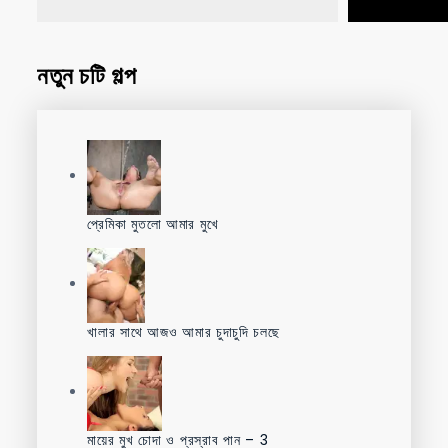
নতুন চটি গল্প
প্রেমিকা মুতলো আমার মুখে
খালার সাথে আজও আমার চুদাচুদি চলছে
মায়ের মুখ চোদা ও প্রস্রাব পান – 3