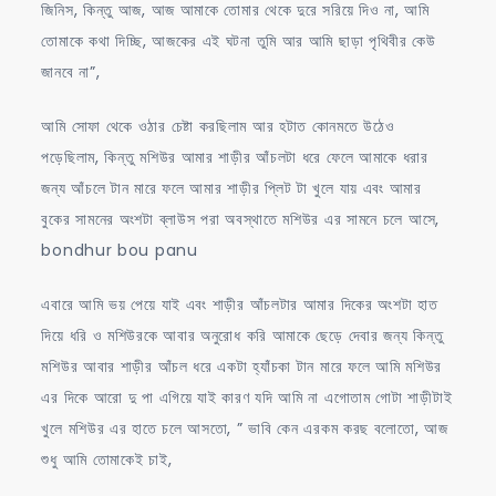
জিনিস, কিন্তু আজ, আজ আমাকে তোমার থেকে দুরে সরিয়ে দিও না, আমি
তোমাকে কথা দিচ্ছি, আজকের এই ঘটনা তুমি আর আমি ছাড়া পৃথিবীর কেউ
জানবে না”,
আমি সোফা থেকে ওঠার চেষ্টা করছিলাম আর হটাত কোনমতে উঠেও
পড়েছিলাম, কিন্তু মশিউর আমার শাড়ীর আঁচলটা ধরে ফেলে আমাকে ধরার
জন্য আঁচলে টান মারে ফলে আমার শাড়ীর প্লিট টা খুলে যায় এবং আমার
বুকের সামনের অংশটা ব্লাউস পরা অবস্থাতে মশিউর এর সামনে চলে আসে,
bondhur bou panu
এবারে আমি ভয় পেয়ে যাই এবং শাড়ীর আঁচলটার আমার দিকের অংশটা হাত
দিয়ে ধরি ও মশিউরকে আবার অনুরোধ করি আমাকে ছেড়ে দেবার জন্য কিন্তু
মশিউর আবার শাড়ীর আঁচল ধরে একটা হ্যাঁচকা টান মারে ফলে আমি মশিউর
এর দিকে আরো দু পা এগিয়ে যাই কারণ যদি আমি না এগোতাম গোটা শাড়ীটাই
খুলে মশিউর এর হাতে চলে আসতো, ” ভাবি কেন এরকম করছ বলোতো, আজ
শুধু আমি তোমাকেই চাই,