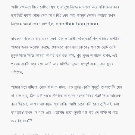
আমি বাথরুমে গিয়ে বেসিনে মুখ হাত ধুয়ে নিজেকে ভালো করে পরিস্কার করে
ভ্যানিটি ব্যাগ থেকে মেক আপ কিট বের করে হাল্কা মেকাপ করাতে তখন
নিজেকে আরো ফ্রেশ লাগছিল, bondhur bou panu
বাথরুম থেকে বেরিয়ে এসে দেখি টেবিলে দুটো কোক ভর্তি গ্লাস নিয়ে মশিউর
আমার জন্য অপেক্ষা করছে, সোফাতে বসে বসে কোকের গ্লাসে ছোট ছোট
চুমুক দিতে দিতে আমরা আবার গল্প শুরু করি, খুব সুন্দর লাগছিল তখন, এই
প্রথম একটা ঘরে বসে আমি আর মশিউর দুজনে সম্পূর্ণ একা,, এত সুন্দর
পরিবেশ,
আমার মনে হচ্ছিল, থেমে যাক না সময়, এত সুন্দর একটা মুহূর্ত, তাড়াতাড়ি যেন
না চলে যায়, ঠিক এই সময়ে মশিউর আমাদের গল্পের বিষয় পাল্টে দিয়ে আচমকা
বলে উঠলো, আমার হাসব্যান্ড খুব লাকি, আমি তাকে বলি কেন তুমি এই কথা
ভাবছো? তখন সে বলে ওঠে “তোমার মতো সুন্দরী বউ যার সে লাকি না হয়ে
হয়ে কি হবে”?