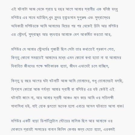
এই ঘটনাটা আজ থেকে প্রায় দু বছর আগে আমার স্বামীর এক ঘনিষ্ঠ বন্ধু
মশিউর এর সাথে ঘটেছিল,খুব সুন্দর হ্যান্ডসাম সুপুরুষ এবং সুস্বাস্থের
অধিকারী মশিউরকে আমি আমাদের বিয়ের পর পর থেকেই চিনি আর মশিউর
এর সৌন্দর্য, সুস্বাস্থ্য আর ব্যবহার আমাকে বেশ আকর্ষিত করতো আর,
মশিউর যে আমার সৌন্দর্যের পুজারী ছিল সেটা তার কথাতেই প্রকাশ পেত,
কিন্তু কোনো সময়তেই আমাদের মধ্যে এমন কোনো কথা হতো না যা আমাদের
বিবাহিত জীবনের পক্ষে ক্ষতিকারক হতো, জীবন এভাবেই চলে যাচ্ছিল,
কিন্তু দু বছর আগের ঘটা ঘটনাটি আজ আমি তোমাদের, শুধু তোমাদেরই বলছি,
বিশ্বাস কোরো আজ পর্যন্ত আমার স্বামী বা মশিউর এর বউ কেউই এই
ঘটনাটা জানে না, আর আমার স্বামী আজও মনে করে আমি ওর সতিলক্ষী
সাদাসিধা বউ, যাই হোক গল্পতো অনেক হলো এবারে আসল ঘটনাতে আসা যাক।
মশিউর একটি বড়ো ডিপার্টমেন্টাল স্টোরের মালিক ছিল আর আমাকে ওর
দোকানে প্রায়ই সংসারের নানান জিনিস কেনার জন্য যেতে হতো, এরকমই