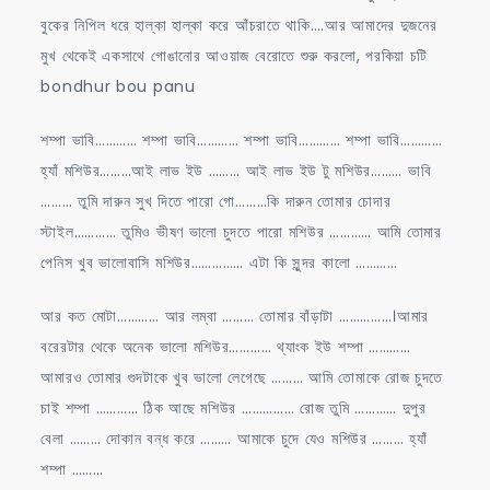
বুকের নিপিল ধরে হাল্কা হাল্কা করে আঁচরাতে থাকি….আর আমাদের দুজনের
মুখ থেকেই একসাথে গোঙানোর আওয়াজ বেরোতে শুরু করলো, পরকিয়া চটি
bondhur bou panu
শম্পা ভাবি………… শম্পা ভাবি………… শম্পা ভাবি………… শম্পা ভাবি…………
হ্যাঁ মশিউর………আই লাভ ইউ ……… আই লাভ ইউ টু মশিউর……… ভাবি
……… তুমি দারুন সুখ দিতে পারো গো………কি দারুন তোমার চোদার
স্টাইল………… তুমিও ভীষণ ভালো চুদতে পারো মশিউর ………… আমি তোমার
পেনিস খুব ভালোবাসি মশিউর…………… এটা কি সুন্দর কালো …………
আর কত মোটা………… আর লম্বা ……… তোমার বাঁড়াটা ……………।আমার
বরেরটার থেকে অনেক ভালো মশিউর………… থ্যাংক ইউ শম্পা …………
আমারও তোমার গুদটাকে খুব ভালো লেগেছে ……… আমি তোমাকে রোজ চুদতে
চাই শম্পা ………… ঠিক আছে মশিউর …………… রোজ তুমি ………… দুপুর
বেলা ……… দোকান বন্ধ করে ……… আমাকে চুদে যেও মশিউর ……… হ্যাঁ
শম্পা ………