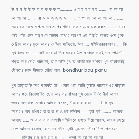
উ উ উ উ উ ফ ফ ফ ফ ফ ফ ফ………… ও হ হ হ হ হ হ ……… মা আ আ
আ আ আ ……… রা জ জ জ জ জ জ ……… শম্পা আ আ আ আ আ ………
সময় যত যেতে লাগলো ওর ঠাপের গতিও তত বাড়তে শুরু করলো ……… শেষে
সেই গতি এমন বাড়ল যে আমার বোঝার আগেই ওর বাঁড়াটা আমার গুদে ঢুকে
বেরিয়ে আবার ঢুকে আবার বেড়িয়ে যাচ্ছিলো, উমা…… মশিউরররররররর…… কি
সুখ দিচ্ছ গো …… এই সময় মশিউর যতবার ঠাপ মারছিল ততই ওর পেনিসটা
শক্ত আর মোটা হচ্ছিলো, তাই আমি বুঝতে পারছিলাম মশিউর খুব তাড়াতাড়ি
যৌনতার চরম সীমাতে পৌঁছে যাবে, bondhur bou panu
খুব তাড়াতাড়ি আর কয়েকটা ঠাপ খাবার পরে আমি বুঝতে পারলাম ওর বাঁড়াটা
আমার গুদে বিস্ফোরিত হোল আর ওর বাঁড়ার মুখ থেকে নির্গত বীর্য আমার
গুদের দেওয়ালে সজোরে আঘাত করলো, উমাআআআআ………। কি সুখ………
আমারও হবে মশিউর জ জ জ জ থেমনা মশিউর …… হ্যাঁ হ্যাঁ ……… আসছে
আসছে …… ও ও ও ও ও ওআমি মশিউরকে দুহাত দিয়ে আরও, আরও জোরে
চেপে আঁকরে ধরলাম, আমাদের শরীর দুটো দুজনের শরীরে মিশে গেল যেন
……… মশিউর র র র র র র র ……… শম্পা আ আ আ আ আ ………