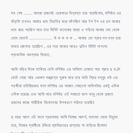
সব শেষ ……… আমরা দুজনেই একেবারে বিধ্বস্ত হয়ে পরেছিলাম, মশিউর এর
বাঁড়াটা তখনও আমার গুদে তিরতির করে কাঁপছিল আর টপ টপ ওর রস আমার
গুদে ঝরে পরছিল আর তার মিনিট খানেকের মধ্যে ও গড়িয়ে আমার দেহ থেকে
নেমে যেতেই …………………… উ ফ ফ ফ ফ … আমার তো প্রায় দম বন্ধ হয়ে
যাবার জোগাড় হয়েছিল , এর পরে আমার আরও দুতিন মিনিট লাগলো
স্বাভাবিক অবস্থায় ফিরতে,
আমি ঘড়ির দিকে তাকিয়ে দেখি মশিউর এর অফিসে ঢোকার পরে প্রায় দু ঘণ্টা
কেটে গেছে আর একজন সম্ভ্রান্ত পুরুষ আর তার অতি প্রিয় বন্ধুর বউ এর
পরকীয়া রতিক্রিয়ার ফলে মশিউর এর সাজান গোছানো অফিসটার একটু এদিক
ওদিক হয়েছে এবং আমি আর মশিউর এই সময়তে ভাল বন্ধু থেকে দুজনে
দুজনের কাছে শারীরিক বিনোদনের উপকরণে পরিনত হয়েছি।
দু বছর আগে এই ভাবে প্রথমবার আমি নিজের আদর্শ, মতামত থেকে বিচ্যুত
হয়ে, নিজের স্বামীকে ঠকিয়ে ব্যাভিচারের রাস্তায় পা বাড়িয়ে ছিলাম।