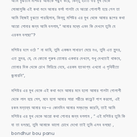
আমি বুঝতাম মশিউর আমাকে পছন্দ করে, কিন্তু হটাত ওর মুখ থেকে
সোজাসুজি এই কথা শুনে আমার ফর্সা গালটা যে আরো গোলাপী হয়ে গেল তা
আমি নিজেই বুঝতে পারছিলাম, কিন্তু মশিউর এর মুখ থেকে আমার রূপের কথা
আরো শোনার জন্য আমি বললাম,” আমার মধ্যে এমন কি দেখলে তুমি যে
এরকম বলছো”?
মশিউর বলে ওঠে ” না ভাবি, তুমি একজন সাধারণ মেয়ে নও, তুমি এত সুন্দর,
এত সুন্দর, যে, যে কোনো পুরুষ তোমায় একবার দেখলে, শুধু দেখতেই থাকবে,
তোমার দিক থেকে চোখ ফিরিয়ে নেবে, এরকম হতভাগ্য এখনো এ পৃথিবীতে
জন্মায়নি”,
মশিউর এর মুখ থেকে এই কথা শুনে আমার মনে হলো আমার গালটা গোলাপী
থেকে লাল হয়ে গেল, মনে হলো আমার সারা শরীরে কারেন্ট পাশ করলো, এই
রকম মন্তব্য আমার বর-ও কোনদিন আমার সম্বন্ধে করেনি, তাই আমি
মশিউর এর মুখ থেকে আরো কথা শোনার জন্য বললাম , ” এই মশিউর তুমি কি
যা তা বলছো, তুমি আমাকে ভালো চোখে দেখো তাই তুমি এসব বলছো ,
bondhur bou panu