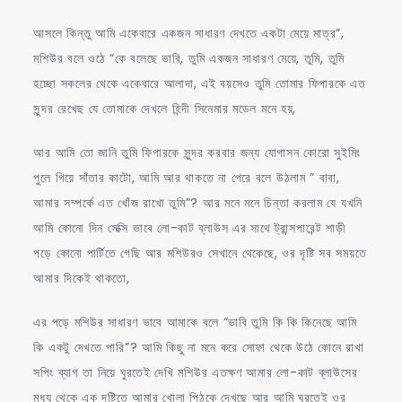
আসলে কিন্তু আমি একেবারে একজন সাধারণ দেখতে একটা মেয়ে মাত্র”,
মশিউর বলে ওঠে “কে বলেছে ভাবি, তুমি একজন সাধারণ মেয়ে, তুমি, তুমি
হচ্ছো সকলের থেকে একেবারে আলাদা, এই বয়সেও তুমি তোমার ফিগারকে এত
সুন্দর রেখেছ যে তোমাকে দেখলে হিন্দী সিনেমার মডেল মনে হয়,
আর আমি তো জানি তুমি ফিগারকে সুন্দর করবার জন্য যোগাসন কোরো সুইমিং
পুলে গিয়ে সাঁতার কাটো, আমি আর থাকতে না পেরে বলে উঠলাম ” বাবা,
আমার সম্পর্কে এত খোঁজ রাখো তুমি”? আর মনে মনে চিন্তা করলাম যে যখনি
আমি কোনো দিন সেক্সি ভাবে লো-কাট ব্লাউস এর সাথে ট্রান্সপারেন্ট শাড়ী
পড়ে কোনো পার্টিতে গেছি আর মশিউরও সেখানে থেকেছে, ওর দৃষ্টি সব সময়তে
আমার দিকেই থাকতো,
এর পড়ে মশিউর সাধারণ ভাবে আমাকে বলে “ভাবি তুমি কি কি কিনেছে আমি
কি একটু দেখতে পারি”? আমি কিছু না মনে করে সোফা থেকে উঠে কোনে রাখা
সপিং ব্যাগ তা নিয়ে ঘুরতেই দেখি মশিউর এতক্ষণ আমার লো-কাট ব্লাউসের
মধ্য থেকে এক দৃষ্টিতে আমার খোলা পিঠকে দেখছে আর আমি ঘুরতেই ওর