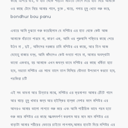
কাছে এগিয়ে যাই, ও হাত থেকে শাড়ীটা মাটিতে ফেলে দিয়ে হাত দিয়ে আমাকে
ওর কাছে টেনে নিয়ে আমার গালে, বুকে , ঘাড়ে, গলায় চুমু খেতে শুরু করে,
bondhur bou panu
এবারে আমি বুঝতে শুরু করেছিলাম যে মশিউর এর হাত থেকে কেউ আজ
আমাকে বাঁচাতে পারবে না, কারণ এক, আমি ওর পুরুষালি শক্তির কাছে পেরে
উঠব না , দুই , অফিসের দরজার চাবি মশিউর এর কাছে, আর তিন আজ
যেহেতু বাজার বন্ধ, আমি কাঁদলেও কেউ শুনতে পাবে না, আমার অবস্থাটা
ভাবো একবার, হয় আমাকে এখন জঘন্য ভাবে মশিউর এর কাছে ধর্ষিতা হতে
হবে, নয়তো মশিউর এর সাথে তালে তাল মিলিয়ে যৌনতা উপভোগ করতে হবে,
পরকিয়া চটি
এই সব ভাবনা আর চিন্তার মাঝে, মশিউর এর ক্রমাগত আমার ঠোঁটে গালে
আর ঘাড়ে চুমু খাবার জন্য আর হুইস্কির হাল্কা নেশার ফলে মশিউর এর
আদরও আমার ভালো লাগতে শুরু করে এবং আমি শারীরিক ভাবে গরম হতে
শুরু করে মশিউর এর কাছে আত্মসমর্পণ করলাম আর মনে মনে মশিউর এর
বাড়াটা আমার শরীরের ভেতরে চাইতে লাগলাম,আমার হাতটা দিয়ে মশিউর এর