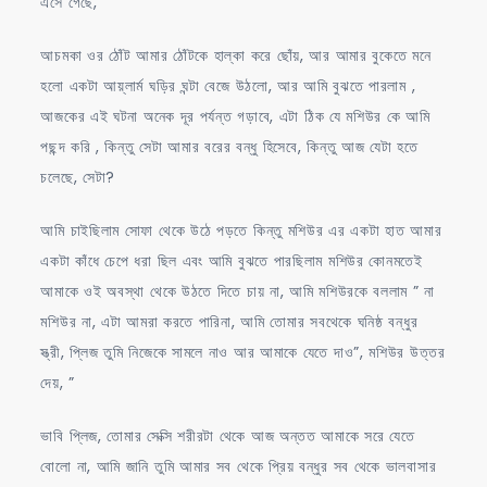
এসে গেছে,
আচমকা ওর ঠোঁট আমার ঠোঁটকে হাল্কা করে ছোঁয়, আর আমার বুকেতে মনে
হলো একটা আয়্লার্ম ঘড়ির ঘন্টা বেজে উঠলো, আর আমি বুঝতে পারলাম ,
আজকের এই ঘটনা অনেক দূর পর্যন্ত গড়াবে, এটা ঠিক যে মশিউর কে আমি
পছন্দ করি , কিন্তু সেটা আমার বরের বন্ধু হিসেবে, কিন্তু আজ যেটা হতে
চলেছে, সেটা?
আমি চাইছিলাম সোফা থেকে উঠে পড়তে কিন্তু মশিউর এর একটা হাত আমার
একটা কাঁধে চেপে ধরা ছিল এবং আমি বুঝতে পারছিলাম মশিউর কোনমতেই
আমাকে ওই অবস্থা থেকে উঠতে দিতে চায় না, আমি মশিউরকে বললাম ” না
মশিউর না, এটা আমরা করতে পারিনা, আমি তোমার সবথেকে ঘনিষ্ঠ বন্ধুর
স্ত্রী, প্লিজ তুমি নিজেকে সামলে নাও আর আমাকে যেতে দাও”, মশিউর উত্তর
দেয়, ”
ভাবি প্লিজ, তোমার সেক্সি শরীরটা থেকে আজ অন্তত আমাকে সরে যেতে
বোলো না, আমি জানি তুমি আমার সব থেকে প্রিয় বন্ধুর সব থেকে ভালবাসার