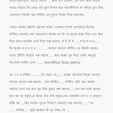
আমার জ্বালাতো এবারে মেটাও “…আমি বলে উঠলাম, এর পড়ে আমি আমার
সায়ার দড়িতে টান মেরে ওটা খুলে দিলাম আর প্যানটিটাকে পা গলিয়ে খুলে দিয়ে
একেবারে ল্যাংটো হয়ে মশিউর এর মুখের সামনে গিয়ে দাড়ালাম,
এবারে আমরা দুজনেই দুজনের সামনে একেবারে উলঙ্গ অবস্থাতে ছিলাম,
মশিউর সোফাতে বসা অবস্থাতে আমার গুদ টা ওর মুখের কাছে নিয়ে এসে জিভ
দিয়ে গুদের চারদিক চেটে দিতে শুরু করলো, উ উ উ উ ……ফ.ফ.ফ.ফ.ফ……
কি আরাম ম ম ম ম ম . . . . . .আসতে আসতে মশিউর এর জিভটা আমার
গুদের ঠোঁটটা নাড়াতে শুরু করলো….. আর আমার মুখ দিয়ে একটা অদ্ভুত
আওয়াজ বেরিয়ে এলো …….. bondhur bou panu
আ হ হ হ মশিউর …………কি করছ গো……. আমার যৌনতার শিহরণ আসতে
আসতে বাড়তে শুরু করলো….আর মশিউর ….. মশিউর দুটো হাত আমার
পাছাতে চেপে ধরে গুদে মুখ দিয়ে চুষতে শুরু করলো…….যেন মনে হলো আমার
গুদে রস নয় মধুভাণ্ড আছে আর সেই মধুভাণ্ডর একফোটা রস-ও ও ছাড়তে
রাজি নয়……আর আমিও সুখের শিহরণে গোঙাতে শুরু করলাম……..”ওহ
……..মশিউর. ….তুমি আমাকে কি সুখ দিচ্ছ গো ….