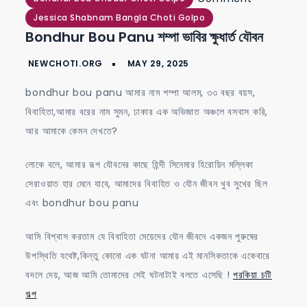
bondhur
Jessica Shabnam Bangla Choti Golpo
Bondhur Bou Panu শম্পা ভাবির ক্ষুধার্ত যৌবন
bou
panu
শম্পা
bondhur bou panu আমার নাম শম্পা আলম, ৩৩ বছর বয়স,
ভাবির
বিবাহিতা,আমার বরের নাম সুমন, ঢাকার এক অভিজাত অঞ্চলে বসবাস করি,
ক্ষুধার্ত
আর আমাকে কেমন দেখতে?
যৌবন
লোকে বলে, আমার রূপ যৌবনের কাছে হিন্দী সিনেমার হিরোয়িন মল্লিকা
সেরাওয়াত হার মেনে যাবে, আমাদের বিবাহিত ও যৌন জীবন খুব সুখের ছিল
এবং bondhur bou panu
আমি বিশ্বাস করতাম যে বিবাহিতা মেয়েদের যৌন জীবনে একজন পুরুষের
উপস্থিতি যথেষ্ট,কিন্তু কোনো এক ঘটনা আমার এই মানসিকতাকে একেবারে
বদলে দেয়, আজ আমি তোমাদের সেই ঘটনাটাই বলতে এসেছি !
পরকিয়া চটি
গল্প