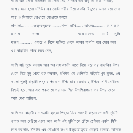
আমি আর লোভ সামলাতে না পেরে যেই মশিউর এর বাড়াতে হাত দিয়েছি,
আমার মনে হলো মশিউর এর গোটা শরীর দিয়ে একটা বিদ্দুতের ঝলক বয়ে গেল
আর ও শিহরণে গোঙাতে গোঙাতে বলতে
লাগলো………….ওফ্ফ্ফফ্ফ্ফ্ফ………..শম্পা ভাবি……. আহ্হ্হঃ………… ম ম ম ম
ম ম ম ………..শম্পা…….. …. ………… …………আমার লাভ …….ভাবি……তুমি
দারুন………… , এবারে ও নিজে দাড়িয়ে থেকে আমার মাথাটা ধরে জোর করে
ওর বাড়াটার কাছে নিয়ে গেল,
আমি হাটু মুড়ে বসলাম আর ওর ল্যাওড়াটা হাতে নিয়ে ধরে ওর বাড়াটার উপর
থেকে নিচে চুমু খেতে শুরু করলাম, মশিউর এর পেনিসটা সত্যিই খুব সুন্দর, ওর
কালো পুরুষ্টু বাড়াটা লম্বায় প্রায় ৭ ইঞ্চি আর চওরায় ২ ইঞ্চির বেশি মোটাতো
নিশ্চই হবে, আর এত শক্ত যে ওর সরু শিরা উপশিরাগুলো ওর উপর থেকে
স্পষ্ট দেখা যাচ্ছিল,
আমি ওর বাড়াটার চামড়াটা হাল্কা পিছনে নিয়ে যেতেই বাড়ার গোলাপী মুন্ডিটা
খপাত করে বেরিয়ে এলো আর আমি ওই মুন্ডিটাকে ঠোঁটে ঠেকিয়ে একটা মিষ্টি
কিস করলাম, মশিউর এর গোঙানো তখন উত্তরোত্তর বেড়েই চলেছে, আসতে