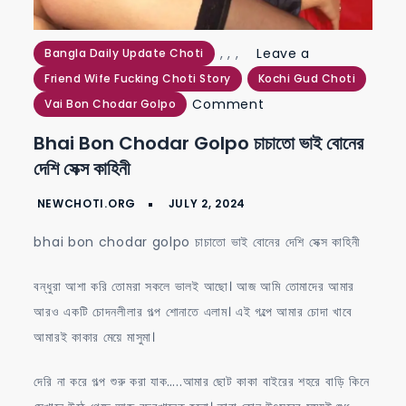
,
,
,
Leave a
Bangla Daily Update Choti
Friend Wife Fucking Choti Story
Kochi Gud Choti
on
Comment
Vai Bon Chodar Golpo
bhai
Bhai Bon Chodar Golpo চাচাতো ভাই বোনের
bon
দেশি সেক্স কাহিনী
chodar
golpo
চাচাতো
bhai bon chodar golpo চাচাতো ভাই বোনের দেশি সেক্স কাহিনী
ভাই
বোনের
বন্ধুরা আশা করি তোমরা সকলে ভালই আছো। আজ আমি তোমাদের আমার
দেশি
আরও একটি চোদনলীলার গল্প শোনাতে এলাম। এই গল্পে আমার চোদা খাবে
সেক্স
আমারই কাকার মেয়ে মাসুমা।
কাহিনী
দেরি না করে গল্প শুরু করা যাক…..আমার ছোট কাকা বাইরের শহরে বাড়ি কিনে