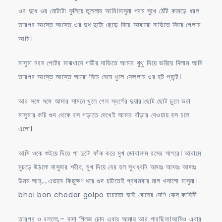
ওর দুধে ওর মোটাটা ফুলিয়ে তুললাম আমি।মাসুমা পরম সুখে ঠোঁট কামড়ে ধরল
তারপর আস্তে আস্তে ওর দুধ দুটো ছেড়ে দিয়ে আবারো নাভিতে ফিরে গেলাম
আমি।
মাসুমা নরম পেটের মাঝখানে গভীর নাভিতে আমার থুথু দিয়ে ভরিয়ে দিলাম আমি
তারপর আস্তে আস্তে আরো নিচে নেমে খুলে ফেললাম ওর হট প্যান্ট।
আর সঙ্গে সঙ্গে আমার সামনে খুলে গেল স্বর্গের দুয়ার।ছোট ছোট চুলে ভরা
মাসুমার কচি গুদ থেকে রস গড়াতে দেখেই আমার বাঁড়ার দেওয়ায় রস চলে
এলো।
আমি ওকে শুইয়ে দিয়ে পা দুটো ফাঁক করে মুখ ডোবালাম রসের সাগরে। আরামে
মুচড়ে উঠলো মাসুমার শরীর, মুখ দিয়ে বের হল সুখধ্বনি আহ্হঃ আহ্হঃ আহ্হঃ
উমম আহ্….এভাবে কিছুক্ষণ ধরে গুদ চাটতেই প্রথমবার মাল খসালো মাসুমা।
bhai bon chodar golpo চাচাতো ভাই বোনের দেশি সেক্স কাহিনী
তারপর ও বললো,– দাদা প্লিজ চোদ এবার আমায় আর পারছিনা।আমিও এবার