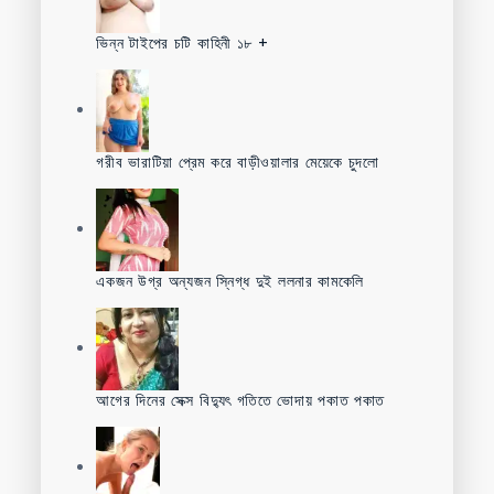
ভিন্ন টাইপের চটি কাহিনী ১৮ +
গরীব ভারাটিয়া প্রেম করে বাড়ীওয়ালার মেয়েকে চুদলো
একজন উগ্র অন্যজন স্নিগ্ধ দুই ললনার কামকেলি
আগের দিনের সেক্স বিদ্যুৎ গতিতে ভোদায় পকাত পকাত