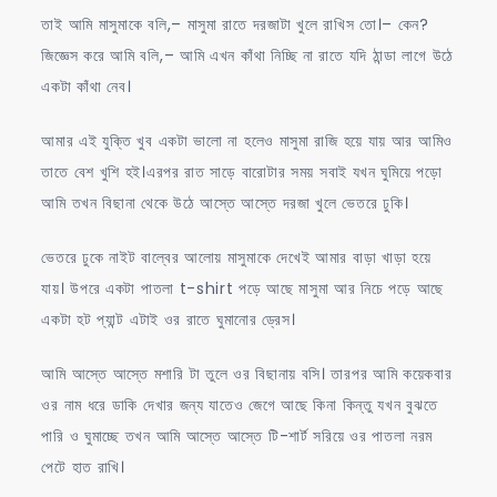
তাই আমি মাসুমাকে বলি,– মাসুমা রাতে দরজাটা খুলে রাখিস তো।– কেন?
জিজ্ঞেস করে আমি বলি,– আমি এখন কাঁথা নিচ্ছি না রাতে যদি ঠান্ডা লাগে উঠে
একটা কাঁথা নেব।
আমার এই যুক্তি খুব একটা ভালো না হলেও মাসুমা রাজি হয়ে যায় আর আমিও
তাতে বেশ খুশি হই।এরপর রাত সাড়ে বারোটার সময় সবাই যখন ঘুমিয়ে পড়ো
আমি তখন বিছানা থেকে উঠে আস্তে আস্তে দরজা খুলে ভেতরে ঢুকি।
ভেতরে ঢুকে নাইট বাল্বের আলোয় মাসুমাকে দেখেই আমার বাড়া খাড়া হয়ে
যায়। উপরে একটা পাতলা t-shirt পড়ে আছে মাসুমা আর নিচে পড়ে আছে
একটা হট প্যান্ট এটাই ওর রাতে ঘুমানোর ড্রেস।
আমি আস্তে আস্তে মশারি টা তুলে ওর বিছানায় বসি। তারপর আমি কয়েকবার
ওর নাম ধরে ডাকি দেখার জন্য যাতেও জেগে আছে কিনা কিন্তু যখন বুঝতে
পারি ও ঘুমাচ্ছে তখন আমি আস্তে আস্তে টি-শার্ট সরিয়ে ওর পাতলা নরম
পেটে হাত রাখি।