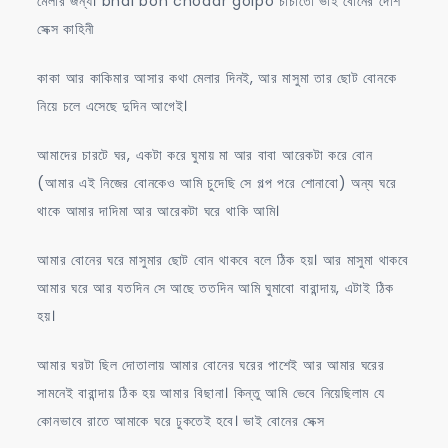
মেলার জন্য। bhai bon chodar golpo চাচাতো ভাই বোনের দেশি
সেক্স কাহিনী
কাকা আর কাকিমার আসার কথা মেলার দিনই, আর মাসুমা তার ছোট বোনকে
নিয়ে চলে এসেছে দুদিন আগেই।
আমাদের চারটে ঘর, একটা করে ঘুমায় মা আর বাবা আরেকটা করে বোন
(আমার এই নিজের বোনকেও আমি চুদেছি সে গল্প পরে শোনাবো) অন্য ঘরে
থাকে আমার দাদিমা আর আরেকটা ঘরে থাকি আমি।
আমার বোনের ঘরে মাসুমার ছোট বোন থাকবে বলে ঠিক হয়। আর মাসুমা থাকবে
আমার ঘরে আর যতদিন সে আছে ততদিন আমি ঘুমাবো বারান্দায়, এটাই ঠিক
হয়।
আমার ঘরটা ছিল দোতালায় আমার বোনের ঘরের পাশেই আর আমার ঘরের
সামনেই বারান্দায় ঠিক হয় আমার বিছানা। কিন্তু আমি ভেবে নিয়েছিলাম যে
কোনভাবে রাতে আমাকে ঘরে ঢুকতেই হবে। ভাই বোনের সেক্স