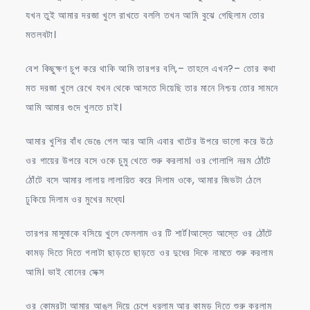
যখন তুই আমার দরজা খুলে রাখতে বললি তখন আমি বুঝে গেছিলাম তোর
মতলবটা।
বেশ কিছুক্ষণ চুপ করে থাকি আমি তারপর বলি,– তাহলে এখন?– তোর কথা
মত দরজা খুলে রেখে যখন থেকে আসতে দিয়েছি তার মানে নিশ্চয় তোর সামনে
আমি আমার গুদে খুলতে চাই।
আমার খুশির বাঁধ ভেঙে গেল আর আমি এবার খাটের উপরে ভালো করে উঠে
ওর গায়ের উপরে বসে ওকে চুমু খেতে শুরু করলাম। ওর গোলাপি নরম ঠোঁটে
ঠোঁটে বসে আমার লালায় লালায়িত করে দিলাম ওকে, আমার জিভটা ঠেলে
ঢুকিয়ে দিলাম ওর মুখের মধ্যে।
তারপর মাসুমাকে বসিয়ে খুলে ফেললাম ওর টি শার্ট।আস্তে আস্তে ওর ঠোঁটে
কামড় দিতে দিতে গলাটা ছাড়তে ছাড়তে ওর দুধের দিকে নামতে শুরু করলাম
আমি। ভাই বোনের সেক্স
ওর কোমরটা আমার আঙুল দিয়ে চেপে ধরলাম আর কামড় দিতে শুরু করলাম