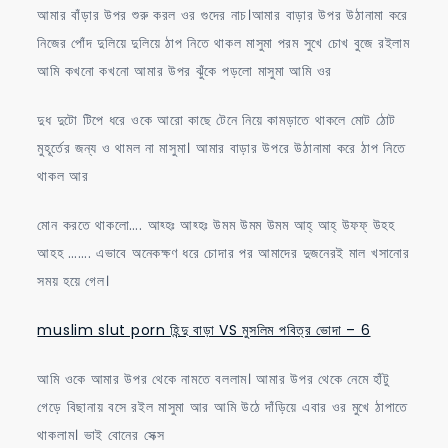
আমার বাঁড়ার উপর শুরু করল ওর গুদের নাচ।আমার বাড়ার উপর উঠানামা করে
নিজের পোঁদ দুলিয়ে দুলিয়ে ঠাপ নিতে থাকল মাসুমা পরম সুখে চোখ বুজে রইলাম
আমি কখনো কখনো আমার উপর ঝুঁকে পড়লো মাসুমা আমি ওর
দুধ দুটো টিপে ধরে ওকে আরো কাছে টেনে নিয়ে কামড়াতে থাকলে মোট ঠোট
মুহূর্তের জন্য ও থামল না মাসুমা। আমার বাড়ার উপরে উঠানামা করে ঠাপ নিতে
থাকল আর
মোন করতে থাকলো…. আহ্হঃ আহ্হঃ উমম উমম উমম আহ্ আহ্ উফফ্ উহহ
আহহ ……. এভাবে অনেকক্ষণ ধরে চোদার পর আমাদের দুজনেরই মাল খসানোর
সময় হয়ে গেল।
muslim slut porn হিন্দু বাড়া VS মুসলিম পবিত্র ভোদা – 6
আমি ওকে আমার উপর থেকে নামতে বললাম। আমার উপর থেকে নেমে হাঁটু
গেড়ে বিছানায় বসে রইল মাসুমা আর আমি উঠে দাঁড়িয়ে এবার ওর মুখে ঠাপাতে
থাকলাম। ভাই বোনের সেক্স