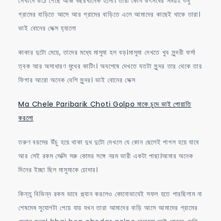
সেখানে উঠে গেছে আজ বছরখানেক হলো। তারা কোন উৎসবের সময়ই শুধু
গ্রামের বাড়িতে আসে আর গ্রামের বাড়িতে এলে আমাদের কাছেই থাকে তারা।
ভাই বোনের সেক্স হ্যালো
কাকার দুটো মেয়ে, তাদের মধ্যে মাসুমা হল বড়।মাসুমা দেখতে খুব সুন্দরী ফর্সা
ত্বক আর অসাধারণ মুখের কাটিং। অবশেষে দেখতে যতটা সুন্দর তার থেকে তার
ফিগার আরো অনেক বেশি সুন্দর। ভাই বোনের সেক্স
Ma Chele Paribarik Choti Golpo মাকে চুদে ভাই পোয়াতি
করলো
তরুণ বয়সের উঁচু হয়ে থাকা দুধ দুটো দেখলে যে কোন ছেলেই পাগল হয়ে যাবে
আর সেই রকম সেক্সি সরু কোমর সঙ্গে নরম ভারী একটা পাছা।আমার অনেক
দিনের ইচ্ছা ছিল মাসুমাকে চোদার।
কিন্তু বিভিন্ন রকম ভাবে প্ল্যান করলেও কোনোভাবেই সফল হতে পারছিলাম না
শেষমেষ সুযোগটা পেয়ে যায় যখন তারা আমাদের বাড়ি আসে আমাদের গ্রামের