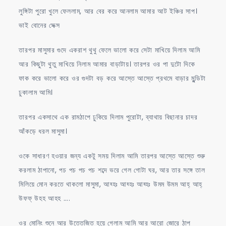
লুঙ্গিটা পুরো খুলে ফেললাম, আর বের করে আনলাম আমার আট ইঞ্চির সাপ।
ভাই বোনের সেক্স
তারপর মাসুমার গুদে একরাশ থুথু ফেলে ভালো করে সেটা মাখিয়ে দিলাম আমি
আর কিছুটা থুতু মাখিয়ে নিলাম আমার বাড়াটায়। তারপর ওর পা দুটো দিকে
ফাক করে ভালো করে ওর গুদটা বড় করে আস্তে আস্তে প্রথমে বাড়ার মুন্ডিটা
ঢুকালাম আমি।
তারপর একসাথে এক রামঠাপে ঢুকিয়ে দিলাম পুরোটা, ব্যাথায় বিছানার চাদর
আঁকড়ে ধরল মাসুমা।
ওকে সাধারণ হওয়ার জন্য একটু সময় দিলাম আমি তারপর আস্তে আস্তে শুরু
করলাম ঠাপানো, পচ পচ পচ পচ শব্দে ভরে গেল গোটা ঘর, আর তার সঙ্গে তাল
মিলিয়ে মোন করতে থাকলো মাসুমা, আহ্হঃ আহ্হঃ আহ্হঃ উমম উমম আহ্ আহ্
উফফ্ উহহ আহহ ….
ওর মোনিং শুনে আর উত্তেজিত হয়ে গেলাম আমি আর আরো জোরে ঠাপ