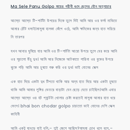
Ma Sele Panu Golpo মায়ের গরীবী গুদে ছেলের যৌন অত্যাচার
আস্তে আস্তে টি-শার্টটা উপরের দিকে তুলে দিই আমি আর ওর ফর্সা নাভিতে
আমার ঠোঁট বসাই।মাসুমা হালকা কেঁপে ওঠে, আমি ক্ষনিকের জন্য হাত সরিয়ে
নি তারপর
যখন আবার ঘুমিয়ে যায় আমি ওর টি-শার্টটা আরো উপরে তুলে বের করে আনি
ওর সূচালো উঁচু দুধ। আমি আর নিজেকে আটকাতে পারিনা ওর বুকের উপরে
ঝুকে পড়ি আমি আর চুষতে শুরু করি ওর দুধ। ভাই বোনের সেক্স
এক হাত দিয়ে একটা দুধ টিপতে থাকি আর অন্য হাত দিয়ে আর একটা চুষতে
থাকি আমি আমার লুঙ্গির ভেতরে বাড়াটা যেন ছেড়ে যেতে চাইছিল।আমি এবার
আস্তে আস্তে ওর হট প্যান্টটা খোলার চেষ্টা করতেই মাসুমা আমার হাত ধরে
ফেলে। bhai bon chodar golpo চাচাতো ভাই বোনের দেশি সেক্স
কাহিনী
আমি একটু ঘাবড়ে যাই বলি,– তুই জেগে আছিস?মাসুমা চোখ খুলে বলে,–