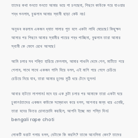
তাদের কথা শুনতে শুনতে আমার ভয়ে পা চলছেনা, পিছনে কাউকে পরে যাওয়ার
শব্ধ শুনলাম, বুঝলাম আমার স্বামী ছাড়া কেউ নয়।
অনুভব করলাম একজন ধ্যাত সালার পুত বলে একটা লাথি মেরেছে। কিছুক্ষন
আসার পর পিছনে আমার স্বামীর পায়ের শব্ধ পাচ্ছিনা, বুঝলাম তারা আমার
স্বামী কে ফেলে রেখে আসছে।
আমি চলার সব শক্তি হারিয়ে ফেললাম, আমার পাগুলি থেমে গেল, মাটিতে পরে
গেলাম, সাথে সাথে একজন গালি দিয়ে বলল, এই মাগি পরে গেলে চেচিয়ে
চেচিয়ে নিয়ে যাব, তারা আমার চুলের মুঠি ধরে টেনে তুলল।
আবার হাটতে লাগলাম। মনে হয় এক ঘন্টা চলার পর আমাকে তারা একটা ঘরে
ঢুকাল।তাদের একজন কাউকে সম্ভোধন করে বলল, আপনার জন্য ধরে এনেছি,
তারা বনের ভিতর চোদাচোদি করছিল, আপনি ইচ্ছে মত শস্তি দিন।
bengali rape choti
লোকটি ভরাট গলায় বলল, বেটাকে কি করলি? তাকে আনলিনা কেন? তাদের