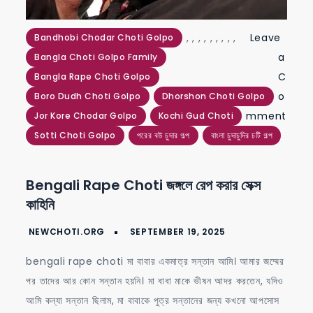
,
,
,
,
,
,
,
,
,
Leave
Bandhobi Chodar Choti Golpo
a
Bangla Choti Golpo Family
C
Bangla Rape Choti Golpo
o
Boro Dudh Choti Golpo
Dhorshon Choti Golpo
mment
Jor Kore Chodar Golpo
Kochi Gud Choti
Sotti Choti Golpo
পরের বউ চুদার গল্প
বাংলা চুদাচুদির চটি গল্প
on
bengali
Bengali Rape Choti জঙ্গলে রেপ করার সেক্স
rape
কাহিনি
choti
জঙ্গলে
রেপ
bengali rape choti মা বাবার একমাত্র সন্তান আমি। আমার জম্মের
করার
পর তাদের আর কোন সন্তান হয়নি। মা বাবা মাকে ভীষন আদর করতেন, যদিও
সেক্স
আমি কন্যা সন্তান ছিলাম, মা বাবাকে পুত্র সন্তানের জন্য কখনো আপসোস
কাহিনি