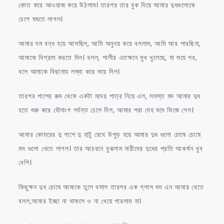
কোত করে আওয়াজ করে উঠলাম। তারপর তার বুক দিয়ে আমার দুধগুলোকে
চেপে ঘষতে লাগল।
আমার দম বন্ধ হয়ে আসছিল, আমি অনুনয় করে বললাম, আমি আর পারছিনা,
আমাকে বিশ্রাম করতে দিন। বলল, শালীর এতক্ষনে মুখ খুলেছে, যা শুয়ে পর,
বলে আমাকে বিছানায় লম্বা করে শুয়ে দিল।
তারপর পাশের রুম থেকে একটা মদের পাত্র নিয়ে এল, সমস্ত মদ আমার দুধ
হতে শুরু করে যৌনাংগ পর্যন্ত ঢেলে দিল, আমার পরা দেহ মদে ভিজে গেল।
আমার কোমরের দু পাশে দু হাটু রেখে উপুড় হয়ে আমার দুধ গুলো চোষে চোষে
মদ গুলো খেতে লাগল। তার আচরনে বুঝলাম নারীদের দুধের প্রতি আকর্ষন খুব
বেশি।
কিছুক্ষন দুধ চোষে আমাকে তুলে বসাল তারপর এক গ্লাস মদ এন আমায় খেতে
বলল,আমার ইচ্ছা না থাকলে ও না খেয়ে পারলাম না।