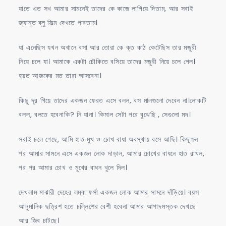
যাতে এত সখ আমার সামনেই তাদের কে কাজে লাগিয়ে দিতাম, আর সবাই
জ্যান্ত ব্লু ফিল্ম দেখতে পারতাম।
যা এনেছিস যখন অখানে বসা আর তোরা কে ক্ত কাঠ কেটেছিস তার মজুরী
নিয়ে চলে যা। আমাকে একটা চৌকিতে বসিয়ে তাদের মজুরী নিয়ে চলে গেল।
হয়ত আজকের মত তারা আসবেনা।
কিছু দূর গিয়ে তাদের একজন ফেরত এসে বলল, বস মালগুলো দেবেন না।লোকটি
বলল, বলতে হবেনাকি? নি যানা। কিমাল সেটা পরে বুঝেছি , সেগুলো মদ।
সবাই চলে গেছে, আমি হাত মুখ ও চোখ বাধা অবস্থায় বসে আছি। কিছুক্ষন
পর আমার সামনে এসে একজন লোক দাড়াল, আমার চোখের বাধনে হাত রাখল,
পর পর আমার চোখ ও মুখের বাধন খুলে দিল।
দেখলাম মাঝারী দেহের লম্বা ফর্সা একজন লোক আমার সামনে দাঁড়িয়ে। বয়স
আনুমানিক ছত্রিশ হতে চল্লিশের বেশী হবেনা আমার আপাদমস্তক দেখছে
আর জিব চাটছে।