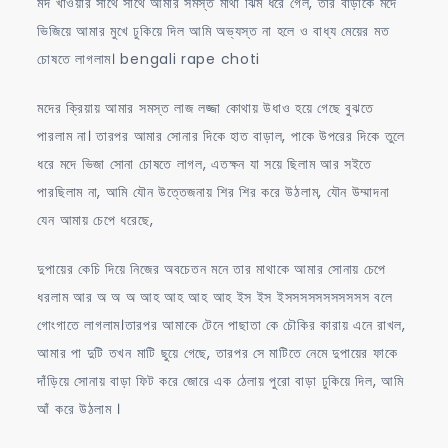
মদ খাওয়ার সাথে সাথে আমার সমস্ত মাথা ঝিম ধরে গেল, তার বাড়াকে মদে
ভিজিয়ে আমার মুখে ঢুকিয়ে দিল আমি অভ্যস্ত না হলে ও বাধ্য মেয়ের মত
চোষতে লাগলাম। bengali rape choti
মদের ক্রিয়ায় আমার সমস্ত লাজ লজ্জা কোথায় উধাও হয়ে গেছে বুঝতে
পারলাম না। তারপর আমার সোনার দিকে হাত বাড়াল, পাকে উপরের দিকে তুলে
ধরে মদে ভিজা সোনা চোষতে লাগল, এতক্ষন যা সয়ে ছিলাম আর সইতে
পারছিলাম না, আমি যৌন উত্তেজনায় শির শির করে উঠলাম, যৌন উম্মাদনা
যেন আমায় চেপে ধরেছে,
দুপায়ের কেচি দিয়ে নিজের অবচেতন মনে তার মাথাকে আমার সোনায় চেপে
ধরলাম আর অ অ অ আহ আহ আহ আহ ইস ইস ইসসসসসসসসসসস বলে
গোংগাতে লাগলাম।তারপর আমাকে টেনে পাছাতা কে চৌকির কারায় এনে রাখল,
আমার পা দুটি তখন মাটি ছুয়ে গেছে, তারপর সে মাটিতে নেমে দুপায়ের ফাকে
দাঁড়িয়ে সোনায় বাড়া ফিট করে জোরে এক ঠেলায় পুরো বাড়া ঢুকিয়ে দিল, আমি
আঁ করে উঠলাম ।