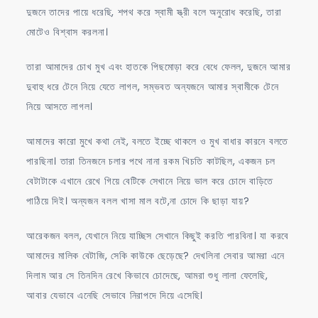
দুজনে তাদের পায়ে ধরেছি, শপথ করে স্বামী স্ত্রী বলে অনুরোধ করেছি, তারা
মোটেও বিশ্বাস করলনা।
তারা আমাদের চোখ মুখ এবং হাতকে পিছমোড়া করে বেধে ফেলল, দুজনে আমার
দুবাহু ধরে টেনে নিয়ে যেতে লাগল, সম্ভবত অন্যজনে আমার স্বামীকে টেনে
নিয়ে আসতে লাগল।
আমাদের কারো মুখে কথা নেই, বলতে ইচ্ছে থাকলে ও মুখ বাধার কারনে বলতে
পারছিনা। তারা তিনজনে চলার পথে নানা রকম খিচতি কাটছিল, একজন চল
বেটাটাকে এখানে রেখে গিয়ে বেটিকে সেখানে নিয়ে ভাল করে চোদে বাড়িতে
পাঠিয়ে দিই। অন্যজন বলল খাসা মাল বটে,না চোদে কি ছাড়া যায়?
আরেকজন বলল, যেখানে নিয়ে যাচ্ছিস সেখানে কিছুই করতি পারবিনা। যা করবে
আমাদের মালিক বেটাজি, সেকি কাউকে ছেড়েছে? দেখলিনা সেবার আমরা এনে
দিলাম আর সে তিনদিন রেখে কিভাবে চোদেছে, আমরা শুধু লালা ফেলেছি,
আবার যেভাবে এনেছি সেভাবে নিরাপদে দিয়ে এসেছি।