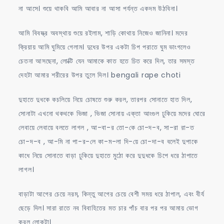
না আসে। শুয়ে থাকবি আমি আবার না আসা পর্যন্ত একদম উঠবিনা।
আমি বিবস্ত্র অবস্থায় শুয়ে রইলাম, শাড়ি কোথায় নিজেও জানিনা। মদের
ক্রিয়ায় আমি ঘুমিয়ে গেলাম। দুধের উপর একটা চিপ পরাতে ঘুম ভাংগলেও
চেতনা আসছেনা, লোক্টি যেন আমাকে কাত হতে চিত করে দিল, তার সমস্ত
দেহটা আমার শরীরের উপর তুলে দিল। bengali rape choti
দুহাতে দুধকে কচলিয়ে নিয়ে চোষতে শুরু করল, তারপর সোনাতে হাত দিল,
সোনাটা এখনো থকথকে ভিজা , ভিজা সোনায় এক্তা আংগুল ঢুকিয়ে মদের ঘোরে
লেবায়ে লেবায়ে বলতে লাগল , আ-বা-র তো-কে চো-দ-ব, সা-রা রা-ত
চো-দ-ব , আ-মি না পা-র-লে কা-ম-লা দি-য়ে চো-দা-ব বলেই দুপাকে
কাধে নিয়ে সোনাতে বাড়া ঢুকিয়ে দুহাতে মুঠো করে দুদুধকে চিপে ধরে ঠাপাতে
লাগল।
বাড়াটা আগের চেয়ে নরম, কিন্তু আগের চেয়ে বেশী সময় ধরে ঠাপাল, এবং বীর্য
ছেড়ে দিল। সারা রাতে নব বিবাহিতের মত চার পাঁচ বার পর পর আমায় ভোগ
করল লোকটা।