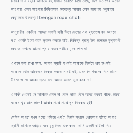
বিয়ের সাত বছরে আমাকে বহু স্থানে বেরাতে নিয়ে গেছে, দেশ বিদেশের অনেক
জায়গায়, কোন জায়গায় চিকিতসার উদ্দেশ্যে আবার কোন জায়গায় শুধুমাত্র
বেড়ানোর উদ্দেশ্যে। bengali rape choti
জানুয়ারীর একদিন, আমরা স্বামী স্ত্রী মিলে দেশের এক বৃহত্তম বন জংগলে
ভরা একটি ইকোপার্কে ভ্রমন করতে যাই, বিভিন্ন প্রাকৃতিক মনোরম দৃশ্যাবলী
দেখতে দেখতে আমরা প্রায় বনের গভীরে ঢুকে গেলাম।
এখানে বলা রাখা ভাল, আমার স্বামী যখনই আমাকে নির্জনে পায় তখনই
আমাকে যৌন আবেদনে সিক্ত করতে সচেষ্ট হই, এমন কি গরমের দিনে ছাদে
উঠলে ও সে আমার স্তন ধরে আদর করতে ভুল করে না।
একাকী পেলেই সে আমাকে কোন না কোন ভাবে যৌন আদর করেই থাকে, মাঝে
আমার খুব ভাল লাগে। আবার মাঝে মাঝে খুব বিরক্ত হই।
সেদিন আমরা যখন বনের গভিরে একটা নির্জন স্থানে পৌছলাম হঠাত আমার
স্বামী আমাকে জড়িয়ে ধরে চুমু দিতে শুরু করে। আমি একটা ঝাটকা দিয়ে