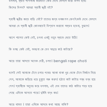
বললাম, ধ্যাত পাগলামী করনাত! কেউ দেখে ফেললে ভারী বিপদ হবে।
কিসের বিপদ? আমরা স্বামী স্ত্রী নই?
স্বামী স্ত্রীর জন্য বাড়ি নেই? তাদের জন্য বনজংগল কেন?কেউ দেখে ফেললে
আমরা যে স্বামী স্ত্রী কোনমতেই বিশ্বাস করানো সম্ভব হবেনা, বুঝলে।
আশে পাশেত কেউ নেই, চলনা একটু নতুন স্বাদে মেতে উঠি।
কি বলছ কেউ নেই, শুনছনা কে যেন অদুরে কাঠ কাটছে?
আরে তারা আসতে অনেক দেরী, চলত। bengali rape choti
বলেই সেই আমাকে টেনে চলার পথের আকা বাকা ধুর থেকে টেনে নির্জনে নিয়ে
গেল, আমাকে জড়িয়ে ধরে চুমুতে শুরু করল। হঠাত কাট কাটার শব্ধ বন্ধ হয়ে
গেল। স্বামীকে অনুনয় করে বললাম, এই দেখ তাদের কাঠ কাটার শব্ধ হয়ে
গেছে এদিকে আসতে পারে। দুষ্টমি বন্ধ কর।
আরে থামত । তারা এদিকে আসবে কথা আছে নাকি?