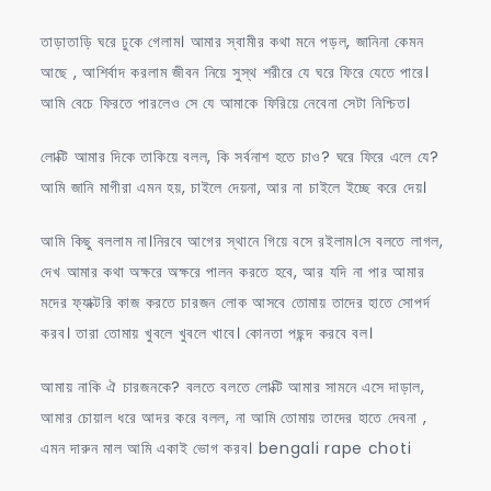
তাড়াতাড়ি ঘরে ঢুকে গেলাম। আমার স্বামীর কথা মনে পড়ল, জানিনা কেমন
আছে , আশির্বাদ করলাম জীবন নিয়ে সুস্থ শরীরে যে ঘরে ফিরে যেতে পারে।
আমি বেচে ফিরতে পারলেও সে যে আমাকে ফিরিয়ে নেবেনা সেটা নিশ্চিত।
লোক্টি আমার দিকে তাকিয়ে বলল, কি সর্বনাশ হতে চাও? ঘরে ফিরে এলে যে?
আমি জানি মাগীরা এমন হয়, চাইলে দেয়না, আর না চাইলে ইচ্ছে করে দেয়।
আমি কিছু বললাম না।নিরবে আগের স্থানে গিয়ে বসে রইলাম।সে বলতে লাগল,
দেখ আমার কথা অক্ষরে অক্ষরে পালন করতে হবে, আর যদি না পার আমার
মদের ফ্যাক্টরি কাজ করতে চারজন লোক আসবে তোমায় তাদের হাতে সোপর্দ
করব। তারা তোমায় খুবলে খুবলে খাবে। কোনতা পছন্দ করবে বল।
আমায় নাকি ঐ চারজনকে? বলতে বলতে লোক্টি আমার সামনে এসে দাড়াল,
আমার চোয়াল ধরে আদর করে বলল, না আমি তোমায় তাদের হাতে দেবনা ,
এমন দারুন মাল আমি একাই ভোগ করব। bengali rape choti