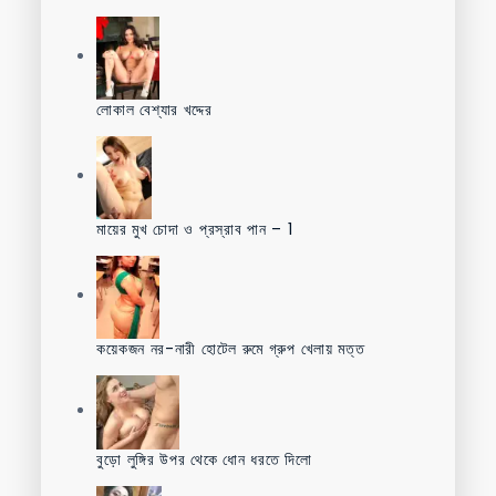
লোকাল বেশ্যার খদ্দের
মায়ের মুখ চোদা ও প্রস্রাব পান – 1
কয়েকজন নর-নারী হোটেল রুমে গ্রুপ খেলায় মত্ত
বুড়ো লুঙ্গির উপর থেকে ধোন ধরতে দিলো