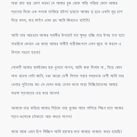
সারা রাত ধরে ভোগ করব। সে আমার বুক থেকে শাড়ি সরিয়ে ফেলে আমার
স্তনের দিকে এক পলকে তাকিয়ে রইল। দুহাতে আমার দু দুধে একটা মৃদু চাপ
দিয়ে বলল, বাহ ফাইন এমন দুধ আমি জিবনেও খাইনি।
আমি তার আচরনে আমার স্বামীর উপরেই যত ক্ষুদ্ধ হচ্ছি তার উপর তত হতে
পারছিনা কেননে এর জন্য আমার সামীই দায়ী।জংগলে এমন কান্ড না করলে এ
বিপদে পরতে হতনা।
লোকটি আমার ব্লাউজের হুক খুলতে লাগল, আমি বাধা দিলাম না , দিয়ে কোন
লাভ হবেনা সেটা জানি, বরং আরো বেশী বিপদে পরার সম্ভবনা বেশী আমি তার
খেলার পুতিলের মত সে যেমন কছে তেমন ভাবে সাড়া দিচ্ছি।তারপর আমার
ফরসা স্তনদ্বয় বের করে আনল।
আমাকে দাড় করিয়ে আমার পিঠকে তার বুকের সাথে লাগিয়ে পিছন হতে আমার
স্তন গুলোকে চটকাতে আর মলতে লাগল।
মাঝে মাঝে এমন চিপ দিচ্ছিল আমি ব্যাথায় দাত কামড়ে থাকতে বাধ্য হয়েছি।