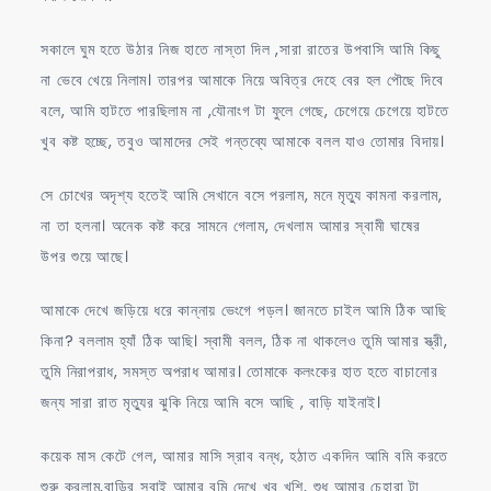
সকালে ঘুম হতে উঠার নিজ হাতে নাস্তা দিল ,সারা রাতের উপবাসি আমি কিছু
না ভেবে খেয়ে নিলাম। তারপর আমাকে নিয়ে অবিত্র দেহে বের হল পৌছে দিবে
বলে, আমি হাটতে পারছিলাম না ,যৌনাংগ টা ফুলে গেছে, চেগেয়ে চেগেয়ে হাটতে
খুব কষ্ট হচ্ছে, তবুও আমাদের সেই গন্তব্যে আমাকে বলল যাও তোমার বিদায়।
সে চোখের অদৃশ্য হতেই আমি সেখানে বসে পরলাম, মনে মৃত্যু কামনা করলাম,
না তা হলনা। অনেক কষ্ট করে সামনে গেলাম, দেখলাম আমার স্বামী ঘাষের
উপর শুয়ে আছে।
আমাকে দেখে জড়িয়ে ধরে কান্নায় ভেংগে পড়ল। জানতে চাইল আমি ঠিক আছি
কিনা? বললাম হ্যাঁ ঠিক আছি। স্বামী বলল, ঠিক না থাকলেও তুমি আমার স্ত্রী,
তুমি নিরাপরাধ, সমস্ত অপরাধ আমার। তোমাকে কলংকের হাত হতে বাচানোর
জন্য সারা রাত মৃত্যুর ঝুকি নিয়ে আমি বসে আছি , বাড়ি যাইনাই।
কয়েক মাস কেটে গেল, আমার মাসি স্রাব বন্ধ, হঠাত একদিন আমি বমি করতে
শুরু করলাম,বাড়ির সবাই আমার বমি দেখে খুব খুশি, শুধু আমার চেহারা টা