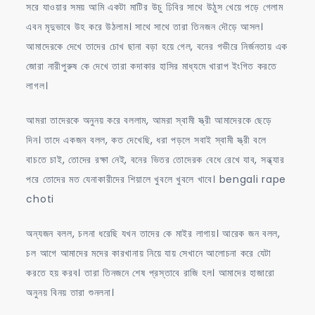
সরে যাওয়ার সময় আমি একটা মাটির উচু ঢিবির সাথে উঠুস খেয়ে পড়ে গেলাম
এবন মৃদুভাবে উহ করে উঠলাম। সাথে সাথে তারা তিনজন দৌড়ে আসল।
আমাদেরকে দেখে তাদের চোখ ছানা বড়া হয়ে গেল, বনের গভীরে নির্জনতায় এক
জোরা নারীপুরুষ কে দেখে তারা কদাকার হাসির মাধ্যমে খারাপ ইংগিত করতে
লাগল।
আমরা তাদেরকে অনুনয় করে বললাম, আমরা স্বামী স্ত্রী আমাদেরকে ছেড়ে
দিন। তাদে একজন বলল, কত দেখেছি, ধরা পড়লে সবাই স্বামী স্ত্রী বলে
বাচতে চাই, তোদের রক্ষা নেই, বনের ভিতর তোদেরক বেধে রেখে যাব, সন্ধ্যার
পরে তোদের মত যেনাকারীদের শিয়ালে খুবলে খুবলে খাবে। bengali rape
choti
অন্যজন বলল, চলনা ধরেছি যখন তাদের কে মাইর লাগায়। আরেক জন বলল,
চল আগে আমাদের মদের কারখানায় নিয়ে যায় সেখানে আলোচনা করে যেটা
করতে হয় করব। তারা তিনজনে শেষ প্রস্তাবে রাজি হল। আমাদের হাজারো
অনুনয় বিনয় তারা শুনলনা।