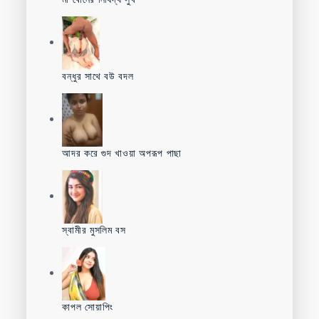
বন্ধুর সাথে বউ বদল
আদর করে গুদ খাওয়া অপরূপ পাছা
স্বামীর মুসলিম বস
কাপল সোয়াপিং