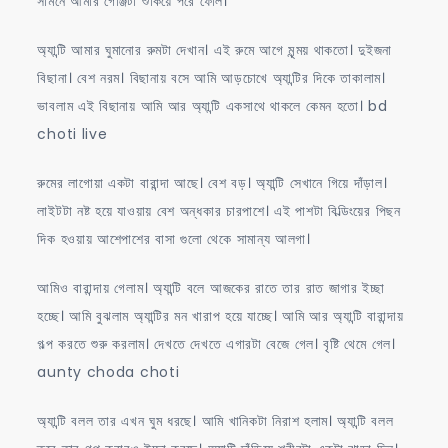
সামনে আমার গেঞ্জিটা শুকিয়ে পরে ফেলি।
অ্যান্টি আমার ঘুমানোর রুমটা দেখান। এই রুমে আগে মৃন্ময় থাকতো। দুইজনা
বিছানা। বেশ নরম। বিছানায় বসে আমি আড়চোখে অ্যান্টির দিকে তাকালাম।
ভাবলাম এই বিছানায় আমি আর অ্যান্টি একসাথে থাকলে কেমন হতো। bd
choti live
রুমের লাগোয়া একটা বারান্দা আছে। বেশ বড়। অ্যান্টি সেখানে গিয়ে দাঁড়াল।
লাইটটা নষ্ট হয়ে যাওয়ায় বেশ অন্ধকার চারপাশে। এই পাশটা বিল্ডিংয়ের পিছন
দিক হওয়ায় আশেপাশের বাসা গুলো থেকে সামান্য আলগা।
আমিও বারান্দায় গেলাম। অ্যান্টি বলে আজকের রাতে তার রাত জাগার ইচ্ছা
হচ্ছে। আমি বুঝলাম অ্যান্টির মন খারাপ হয়ে যাচ্ছে। আমি আর অ্যান্টি বারান্দায়
গল্প করতে শুরু করলাম। দেখতে দেখতে এগারটা বেজে গেল। বৃষ্টি থেমে গেল।
aunty choda choti
অ্যান্টি বলল তার এখন ঘুম ধরছে। আমি খানিকটা নিরাশ হলাম। অ্যান্টি বলল