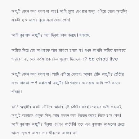
অ্যান্টি কোন কথা বলল না আর। আমি চুমো দেওয়ার জন্য এগিয়ে গেলে অ্যান্টির
একটা হাত আমার বুকে এসে থেমে গেল।
আমি বুঝলাম অ্যান্টির মনে দ্বিধা কাজ করছে। বললাম,
অতীত নিয়ে তো আপনাকে আর ভাবলে চলবে না। যখন আপনি অতীত বদলাতে
পারবেন না, তবে বর্তমানকে কেন সুযোগ দিচ্ছেন না? bd choti live
অ্যান্টি কোন কথা বলল না। আমি এগিয়ে গেলাম। আমার ঠোঁট অ্যান্টির ঠোঁটের
সাথে হালকা স্পর্শ করালাম। অ্যান্টির নিঃশ্বাসের আওয়াজ আমি স্পষ্ট শুনতে
পারছি।
আমি অ্যান্টির একটা ঠোঁটকে আমার দুই ঠোঁটের মাঝে নেওয়ার চেষ্টা করতেই
অ্যান্টি আমাকে ধাক্কা দিল, আর হনহন করে নিজের রুমের দিকে চলে গেল।
আমি বুঝলাম অ্যান্টির দ্বিধা এখনও কাটেনি। তবে এও বুঝলাম আজকের চেয়ে
ভালো সুযোগ আমার সারাজীবনেও আসবে না।