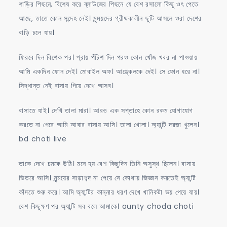
শাড়ির পিছনে, বিশেষ করে ব্লাউজের পিছনে যে বেশ রসালো কিছু ওৎ পেতে
আছে, তাতে কোন সন্দেহ নেই। মৃন্ময়দের গ্রীষ্মকালীন ছুটি আসলে ওরা দেশের
বাড়ি চলে যায়।
ফিরবে দিন বিশেক পর। প্রায় পঁচিশ দিন পরও কোন খোঁজ খবর না পাওয়ায়
আমি একদিন ফোন দেই। মোবাইল অফ। আঙ্কেলকে দেই। সে ফোন ধরে না।
সিদ্ধান্ত নেই বাসায় গিয়ে দেখে আসব।
বাসাতে যাই। দেখি তালা মারা। আরও এক সপ্তাহে কোন রকম যোগাযোগ
করতে না পেরে আমি আবার বাসায় আসি। তালা খোলা। অ্যান্টি দরজা খুলেন।
bd choti live
তাকে দেখে চমকে উঠি। মনে হয় বেশ কিছুদিন তিনি অসুস্থ ছিলেন। বাসায়
ভিতরে আসি। মৃন্ময়ের সাড়াশব্দ না পেয়ে সে কোথায় জিজ্ঞাস করতেই অ্যান্টি
কাঁদতে শুরু করে। আমি অ্যান্টির কান্নার ধরণ দেখে খানিকটা ভয় পেয়ে যায়।
বেশ কিছুক্ষণ পর অ্যান্টি সব বলে আমাকে। aunty choda choti