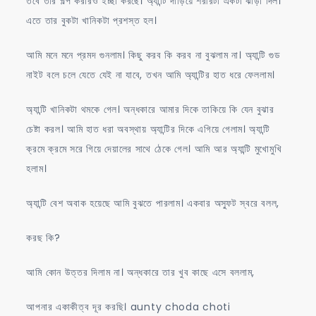
তবে তার গল্প করারও ইচ্ছা করছে। অ্যান্টি দাঁড়িয়ে শরীরটা একটা ঝাড়া দিল।
এতে তার বুকটা খানিকটা প্রশস্ত হল।
আমি মনে মনে প্রমদ গুনলাম। কিছু করব কি করব না বুঝলাম না। অ্যান্টি গুড
নাইট বলে চলে যেতে যেই না যাবে, তখন আমি অ্যান্টির হাত ধরে ফেললাম।
অ্যান্টি খানিকটা থমকে গেল। অন্ধকারে আমার দিকে তাকিয়ে কি যেন বুঝার
চেষ্টা করল। আমি হাত ধরা অবস্থায় অ্যান্টির দিকে এগিয়ে গেলাম। অ্যান্টি
ক্রমে ক্রমে সরে গিয়ে দেয়ালের সাথে ঠেকে গেল। আমি আর অ্যান্টি মুখোমুখি
হলাম।
অ্যান্টি বেশ অবাক হয়েছে আমি বুঝতে পারলাম। একবার অস্ফুট স্বরে বলল,
করছ কি?
আমি কোন উত্তর দিলাম না। অন্ধকারে তার খুব কাছে এসে বললাম,
আপনার একাকীত্ব দূর করছি। aunty choda choti