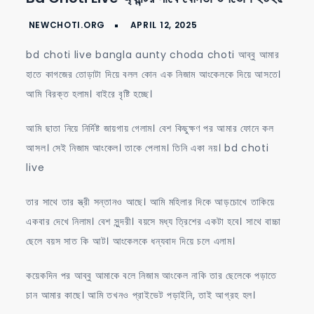
choti
live
অ্যান্টির
bd choti live bangla aunty choda choti আব্বু আমার
সাথে
হাতে কাগজের তোড়াটা দিয়ে বলল কোন এক নিজাম আংকেলকে দিয়ে আসতে।
যৌনতা
আমি বিরক্ত হলাম। বাইরে বৃষ্টি হচ্ছে।
উপভোগ
২০২৫
আমি ছাতা নিয়ে নির্দিষ্ট জায়গায় গেলাম। বেশ কিছুক্ষণ পর আমার ফোনে কল
আসল। সেই নিজাম আংকেল। তাকে পেলাম। তিনি একা নয়। bd choti
live
তার সাথে তার স্ত্রী সন্তানও আছে। আমি মহিলার দিকে আড়চোখে তাকিয়ে
একবার দেখে নিলাম। বেশ সুন্দরী। বয়সে মধ্য ত্রিশের একটা হবে। সাথে বাচ্চা
ছেলে বয়স সাত কি আট। আংকেলকে ধন্যবাদ দিয়ে চলে এলাম।
কয়েকদিন পর আব্বু আমাকে বলে নিজাম আংকেল নাকি তার ছেলেকে পড়াতে
চান আমার কাছে। আমি তখনও প্রাইভেট পড়াইনি, তাই আগ্রহ হল।