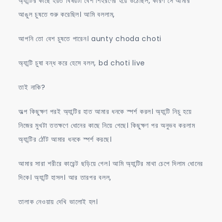
অ্যান্টির কাছে হয়ত বিষয়টা বেশ শিহরণের হয়ে উঠেছিল, কারণ সে আমার
আঙুল চুষতে শুরু করেছিল। আমি বললাম,
আপনি তো বেশ চুষতে পারেন। aunty choda choti
অ্যান্টি চুষা বন্ধ করে হেসে বলল, bd choti live
তাই নাকি?
অল্প কিছুক্ষণ পরই অ্যান্টির হাত আমার ধনকে স্পর্শ করল। অ্যান্টি নিচু হয়ে
নিজের মুখটা ততক্ষণে ধোনের কাছে নিয়ে গেছে। কিছুক্ষণ পর অনুভব করলাম
অ্যান্টির ঠোঁট আমার ধনকে স্পর্শ করছে।
আমার সারা শরীরে কারেন্ট ছড়িয়ে গেল। আমি অ্যান্টির মাথা চেপে দিলাম ধোনের
দিকে। অ্যান্টি হাসল। আর তারপর বলল,
তালাক নেওয়ায় দেখি ভালোই হল।