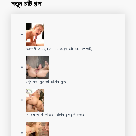
নতুন চটি গল্প
আগামী ৩ বছর চোদার জন্য কচি মাল পেয়েছি
প্রেমিকা মুতলো আমার মুখে
খালার সাথে আজও আমার চুদাচুদি চলছে