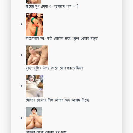
মায়ের মুখ চোদা ও প্রস্রাব পান – 1
কয়েকজন নর-নারী হোটেল রুমে গ্রুপ খেলায় মত্ত
বুড়ো লুঙ্গির উপর থেকে ধোন ধরতে দিলো
মেসোর ঘোড়ার লিঙ্গ আমার গুদে আরাম দিচ্ছে
বোনের সোনা চোদায় খুব মজা