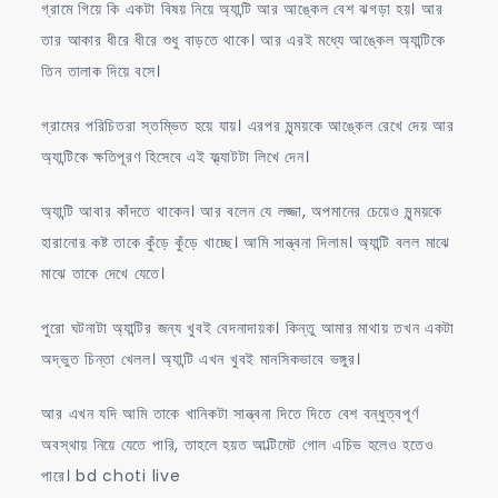
গ্রামে গিয়ে কি একটা বিষয় নিয়ে অ্যান্টি আর আঙ্কেল বেশ ঝগড়া হয়। আর
তার আকার ধীরে ধীরে শুধু বাড়তে থাকে। আর এরই মধ্যে আঙ্কেল অ্যান্টিকে
তিন তালাক দিয়ে বসে।
গ্রামের পরিচিতরা স্তম্ভিত হয়ে যায়। এরপর মৃন্ময়কে আঙ্কেল রেখে দেয় আর
অ্যান্টিকে ক্ষতিপূরণ হিসেবে এই ফ্ল্যাটটা লিখে দেন।
অ্যান্টি আবার কাঁদতে থাকেন। আর বলেন যে লজ্জা, অপমানের চেয়েও মৃন্ময়কে
হারানোর কষ্ট তাকে কুঁড়ে কুঁড়ে খাচ্ছে। আমি সান্ত্বনা দিলাম। অ্যান্টি বলল মাঝে
মাঝে তাকে দেখে যেতে।
পুরো ঘটনাটা অ্যান্টির জন্য খুবই বেদনাদায়ক। কিন্তু আমার মাথায় তখন একটা
অদ্ভুত চিন্তা খেলল। অ্যান্টি এখন খুবই মানসিকভাবে ভঙ্গুর।
আর এখন যদি আমি তাকে খানিকটা সান্ত্বনা দিতে দিতে বেশ বন্ধুত্বপূর্ণ
অবস্থায় নিয়ে যেতে পারি, তাহলে হয়ত আল্টিমেট গোল এচিভ হলেও হতেও
পারে। bd choti live