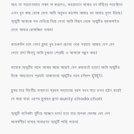
আর তা সচেতনভাবে লক্ষ্য না করলেও, অবচেতনে আমার ধন দাঁড়িয়ে পড়েছিল।
এখন খুব কাছ থেকে দেখে আমি অনুভব করলাম আমার ধন আবার ফুলে উঠছে।
অ্যান্টি আমাকে পথ দেখিয়ে নিয়ে গেল। আমি পিছন থেকে অ্যান্টির ব্যাকসাইড
দেখে আবার রোমাঞ্চিত হলাম।
কয়েকদিন চলে গেল। মৃন্ময় খুব চঞ্চল ছেলে। ওকে পড়াতে আমার বেশ বেগ
পেতে হল। কিন্তু আমি বুঝতে পেরেছি ও আমাকে পছন্দ করে।
যাহোক অ্যান্টির সাথে আমার মাঝে মাঝেই বেশ কথাবার্তা হতো। আমি অ্যান্টির
দিকে আড়চোখে প্রায়ই তাকাতাম। অ্যান্টির বয়স চল্লিশ ছুঁইছুঁই।
মৃন্ময় তার দ্বিতীয় সন্তান। প্রথম সন্তানের বয়স যখন সাত তখন হঠাৎ করেই
সে মারা যায়। এরপর মৃন্ময়ের জন্ম। aunty choda choti
অ্যান্টি খানিকটা মুটিয়ে যাচ্ছেন বলে। তবে তার হালকা মেদময় দেহ বেশ
আকর্ষণীয়। বাসায় সাধারণত অ্যান্টি শাড়ি পরেন।