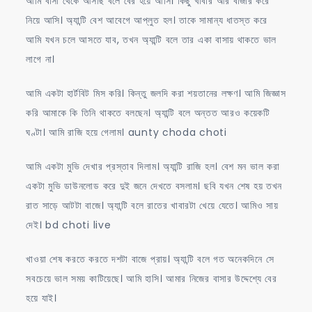
আমি বাসা থেকে আসছি বলে বের হয়ে আসি। কিছু খাবার আর বাজার করে
নিয়ে আসি। অ্যান্টি বেশ আবেগে আপ্লুত হল। তাকে সামান্য ধাতস্ত করে
আমি যখন চলে আসতে যাব, তখন অ্যান্টি বলে তার একা বাসায় থাকতে ভাল
লাগে না।
আমি একটা হার্টবিট মিস করি। কিন্তু জলদি করা শয়তানের লক্ষণ। আমি জিজ্ঞাস
করি আমাকে কি তিনি থাকতে বলছেন। অ্যান্টি বলে অন্তত আরও কয়েকটি
ঘণ্টা। আমি রাজি হয়ে গেলাম। aunty choda choti
আমি একটা মুভি দেখার প্রস্তাব দিলাম। অ্যান্টি রাজি হল। বেশ মন ভাল করা
একটা মুভি ডাউনলোড করে দুই জনে দেখতে বসলাম। ছবি যখন শেষ হয় তখন
রাত সাড়ে আটটা বাজে। অ্যান্টি বলে রাতের খাবারটা খেয়ে যেতে। আমিও সায়
দেই। bd choti live
খাওয়া শেষ করতে করতে দশটা বাজে প্রায়। অ্যান্টি বলে গত অনেকদিনে সে
সবচেয়ে ভাল সময় কাটিয়েছে। আমি হাসি। আমার নিজের বাসার উদ্দেশ্যে বের
হয়ে যাই।