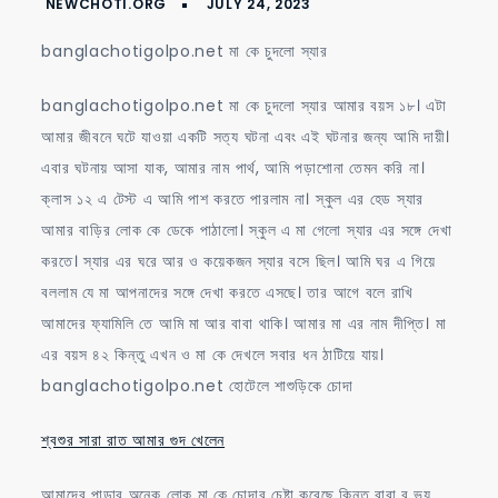
কে
চুদলো
banglachotigolpo.net মা কে চুদলো স্যার
স্যার
banglachotigolpo.net মা কে চুদলো স্যার আমার বয়স ১৮। এটা
আমার জীবনে ঘটে যাওয়া একটি সত্য ঘটনা এবং এই ঘটনার জন্য আমি দায়ী।
এবার ঘটনায় আসা যাক, আমার নাম পার্থ, আমি পড়াশোনা তেমন করি না।
ক্লাস ১২ এ টেস্ট এ আমি পাশ করতে পারলাম না। স্কুল এর হেড স্যার
আমার বাড়ির লোক কে ডেকে পাঠালো। স্কুল এ মা গেলো স্যার এর সঙ্গে দেখা
করতে। স্যার এর ঘরে আর ও কয়েকজন স্যার বসে ছিল। আমি ঘর এ গিয়ে
বললাম যে মা আপনাদের সঙ্গে দেখা করতে এসছে। তার আগে বলে রাখি
আমাদের ফ্যামিলি তে আমি মা আর বাবা থাকি। আমার মা এর নাম দীপ্তি। মা
এর বয়স ৪২ কিন্তু এখন ও মা কে দেখলে সবার ধন ঠাটিয়ে যায়।
banglachotigolpo.net হোটেলে শাশুড়িকে চোদা
শ্বশুর সারা রাত আমার গুদ খেলেন
আমাদের পাড়ার অনেক লোক মা কে চোদার চেষ্টা করেছে কিন্তু বাবা র ভয়