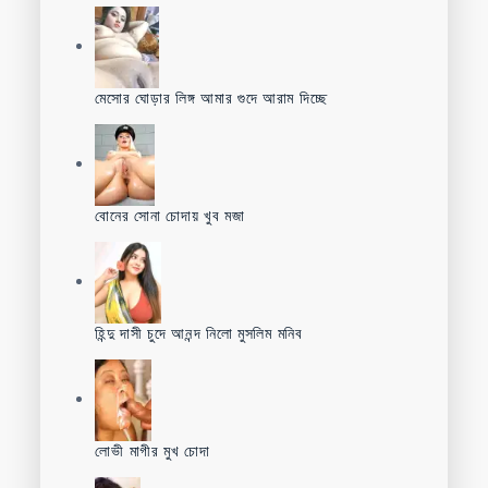
মেসোর ঘোড়ার লিঙ্গ আমার গুদে আরাম দিচ্ছে
বোনের সোনা চোদায় খুব মজা
হিন্দু দাসী চুদে আনন্দ নিলো মুসলিম মনিব
লোভী মাগীর মুখ চোদা