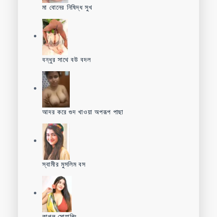
মা বোনের নিষিদ্ধ সুখ
বন্ধুর সাথে বউ বদল
আদর করে গুদ খাওয়া অপরূপ পাছা
স্বামীর মুসলিম বস
কাপল সোয়াপিং