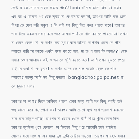
কেউ মা কে চোদার সাহস করতে পারেনি। এবার ঘটনায় আসা যাক, মা স্যার
এর ঘর এ ঢোকার পর হেড স্যার মা কে বসতে বললো, তারপর আমি কত গুলো
বিষয় তে ফেল করি স্কুল এ কি করি সব কিছু নিয়ে কথা বলতে থাকে। তারপর
পাস দিয়ে একজন স্যার বলে ওঠে আমরা পার্থ কে পাস করাতে পারবো না। তখন
মা কেঁদে ফেলে। মা কে তখন হেড স্যার বলে আমরা আপনার ছেলে কে পাস
করাতে পারি আপনাকে একটা কাজ করতে হবে, মা তখন বলে কি কাজ??। হেড
স্যার তখন আমাদের এই ৩ জন কে খুশি করতে হবে। আমি তখন বুঝতে পেরে
যাই যে ওরা মা কে চুদবে। মা তখন ওদের কে বলে আমার ছেলে কে পাস
করানোর জন্যে আমি সব কিছু করবো। banglachotigolpo.net মা
কে চুদলো স্যার
তারপর মা আমার দিকে তাকিয়ে বললো তোর জন্য আমি সব কিছু করছি তুই
শুধু ভালো করে পড়াশোনা কর। তারপর আমি চোখে মুখে দুঃখ প্রকাশ করলেও
মনে মনে আনন্দ পাচ্ছি। তারপর মা চেয়ার থেকে উঠে শাড়ি খুলে ফেলে দিল
তারপর ব্লাউজ খুলে ফেললো, মা ভিতরে কিছু পরে আসেনি তাই ব্লাউজ
খোলার সঙ্গে সঙ্গে মা এর সাদা দুধ দুটো বেরিয়ে পড়লো। তারপর মা হেড স্যার