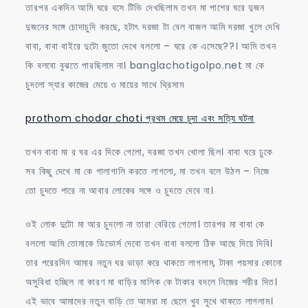
তারপর একদিন আমি ঘরে বসে টিভি দেখছিলাম তখন মা পাশের ঘরে দুজন
দুজনের সঙ্গে চোদাচুদি করছে, হটাৎ দরজা টা বেল বাজল আমি দরজা খুলে দেখি
বাবা, বাবা বাইরে দুটো জুতো দেখে বললো – ঘরে কে এসেছে??। আমি তখন
কি বলবো বুঝতে পারছিলাম না। banglachotigolpo.net মা কে
চুদলো স্যার কাজের মেয়ে ও মায়ের সাথে থ্রিসাম
prothom chodar choti প্রথম মেয়ে চুদা এবং সত্যি ঘটনা
তখন বাবা মা র ঘর এর দিকে গেলো, দরজা তখন খোলা ছিল। বাবা ঘরে ঢুকে
সব কিছু দেখে মা কে গালাগালি করতে লাগলো, মা তখন বলে উঠল – নিজে
তো চুদতে পারে না আবার লোকের সঙ্গে ও চুদতে দেবে না।
ওই লোক দুটো মা আর চুদলো না তারা বেরিয়ে গেলো। তারপর মা বাবা কে
বললো আমি তোমাকে ডিভোর্স দেবো তখন বাবা বললো ঠিক আছে দিয়ে দিবি।
তার পরেরদিন আমার নতুন ঘর ভাড়া করে থাকতে লাগলাম, টাকা পয়সার কোনো
অসুবিধা হচ্ছিল না কারণ মা বাড়ির মালিক কে টাকার বদলে নিজের শরীর দিত।
এই ভাবে আমাদের নতুন বাড়ি তে আমরা মা ছেলে খুব সুখে থাকতে লাগলাম।