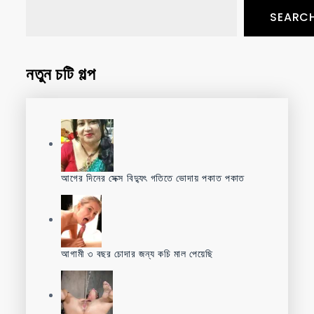
SEARC
নতুন চটি গল্প
আগের দিনের সেক্স বিদ্যুৎ গতিতে ভোদায় পকাত পকাত
আগামী ৩ বছর চোদার জন্য কচি মাল পেয়েছি