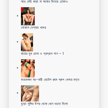
আর দেরি করো না আমার ভিতরে ঢোকাও
লোকাল বেশ্যার খদ্দের
মায়ের মুখ চোদা ও প্রস্রাব পান – 1
কয়েকজন নর-নারী হোটেল রুমে গ্রুপ খেলায় মত্ত
বুড়ো লুঙ্গির উপর থেকে ধোন ধরতে দিলো