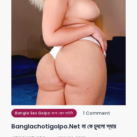
on
1 Comment
Bangla Sex Golpo বাংলা সেক্স কাহিনী
banglachot
Banglachotigolpo.net মা কে চুদলো স্যার
মা