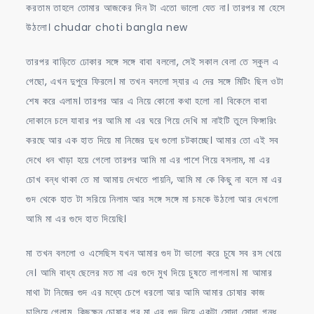
করতাম তাহলে তোমার আজকের দিন টা এতো ভালো যেত না। তারপর মা হেসে
উঠলো। chudar choti bangla new
তারপর বাড়িতে ঢোকার সঙ্গে সঙ্গে বাবা বললো, সেই সকাল বেলা তে স্কুল এ
গেছো, এখন দুপুরে ফিরলে। মা তখন বললো স্যার এ দের সঙ্গে মিটিং ছিল ওটা
শেষ করে এলাম। তারপর আর এ নিয়ে কোনো কথা হলো না। বিকেলে বাবা
দোকানে চলে যাবার পর আমি মা এর ঘরে গিয়ে দেখি মা নাইটি তুলে ফিঙ্গারিং
করছে আর এক হাত দিয়ে মা নিজের দুধ গুলো চটকাচ্ছে। আমার তো এই সব
দেখে ধন খাড়া হয়ে গেলো তারপর আমি মা এর পাশে গিয়ে বসলাম, মা এর
চোখ বন্ধ থাকা তে মা আমায় দেখতে পায়নি, আমি মা কে কিছু না বলে মা এর
গুদ থেকে হাত টা সরিয়ে নিলাম আর সঙ্গে সঙ্গে মা চমকে উঠলো আর দেখলো
আমি মা এর গুদে হাত দিয়েছি।
মা তখন বললো ও এসেছিস যখন আমার গুদ টা ভালো করে চুষে সব রস খেয়ে
নে। আমি বাধ্য ছেলের মত মা এর গুদে মুখ দিয়ে চুষতে লাগলাম। মা আমার
মাথা টা নিজের গুদ এর মধ্যে চেপে ধরলো আর আমি আমার চোষার কাজ
চালিয়ে গেলাম, কিছুক্ষন চোষার পর মা এর গুদ দিয়ে একটা সোদা সোদা গন্ধ