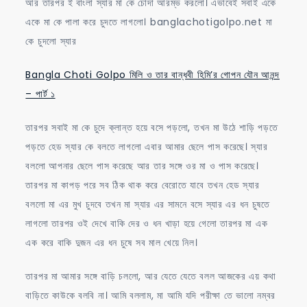
আর তারপর ই বাংলা স্যার মা কে চোদা আরম্ভ করলো। এভাবেই সবাই একে
একে মা কে পালা করে চুদতে লাগলো। banglachotigolpo.net মা
কে চুদলো স্যার
Bangla Choti Golpo মিলি ও তার বান্ধবী হিমি’র গোপন যৌন আনন্দ
– পার্ট ১
তারপর সবাই মা কে চুদে ক্লান্ত হয়ে বসে পড়লো, তখন মা উঠে শাড়ি পড়তে
পড়তে হেড স্যার কে বলতে লাগলো এবার আমার ছেলে পাস করেছে। স্যার
বললো আপনার ছেলে পাস করেছে আর তার সঙ্গে ওর মা ও পাস করেছে।
তারপর মা কাপড় পরে সব ঠিক থাক করে বেরোতে যাবে তখন হেড স্যার
বললো মা এর মুখ চুদবে তখন মা স্যার এর সামনে বসে স্যার এর ধন চুষতে
লাগলো তারপর ওই দেখে বাকি দের ও ধন খাড়া হয়ে গেলো তারপর মা এক
এক করে বাকি দুজন এর ধন চুষে সব মাল খেয়ে নিল।
তারপর মা আমার সঙ্গে বাড়ি চললো, আর যেতে যেতে বলল আজকের এয় কথা
বাড়িতে কাউকে বলবি না। আমি বললাম, মা আমি যদি পরীক্ষা তে ভালো নম্বর