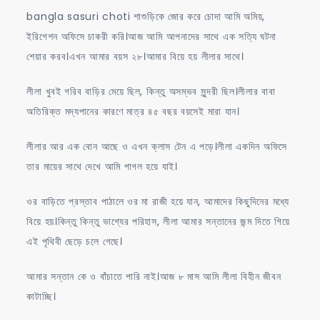
শাশুড়িকে
bangla sasuri choti শাশুড়িকে জোর করে চোদা আমি অমিয়,
জোর
ইরিগেশন অফিসে চাকরী করি।আজ আমি আপনাদের সাথে এক সত্যি ঘটনা
করে
শেয়ার করব।এখন আমার বয়স ২৮।আমার বিয়ে হয় লীলার সাথে।
চোদা
লীলা খুবই গরিব বাড়ির মেয়ে ছিল, কিন্তু অসম্ভব সুন্দরী ছিল।লীলার বাবা
অতিরিক্ত মদ্যপানের কারণে মাত্র ৪৫ বছর বয়সেই মারা যান।
লীলার আর এক বোন আছে ও এখন ক্লাস টেন এ পড়ে।লীলা একদিন অফিসে
তার মায়ের সাথে দেখে আমি পাগল হয়ে যাই।
ওর বাড়িতে প্রস্তাব পাঠালে ওর মা রাজী হয়ে যান, আমাদের কিছুদিনের মধ্যে
বিয়ে হয়।কিন্তু কিন্তু ভাগ্যের পরিহাস, লীলা আমার সন্তানের জন্ম দিতে গিয়ে
এই পৃথিবী ছেড়ে চলে গেছে।
আমার সন্তান কে ও বাঁচাতে পারি নাই।আজ ৮ মাস আমি লীলা বিহীন জীবন
কাটাচ্ছি।