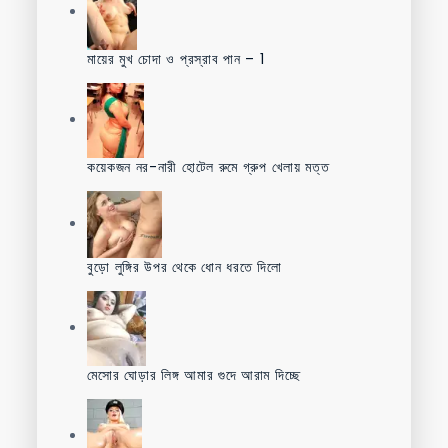
মায়ের মুখ চোদা ও প্রস্রাব পান – 1
কয়েকজন নর-নারী হোটেল রুমে গ্রুপ খেলায় মত্ত
বুড়ো লুঙ্গির উপর থেকে ধোন ধরতে দিলো
মেসোর ঘোড়ার লিঙ্গ আমার গুদে আরাম দিচ্ছে