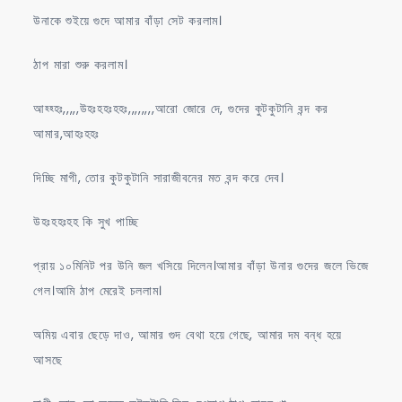
উনাকে শুইয়ে গুদে আমার বাঁড়া সেট করলাম।
ঠাপ মারা শুরু করলাম।
আহ্হ্হঃ,,,,,উহঃহহঃহহঃ,,,,,,,,আরো জোরে দে, গুদের কুটকুটানি বন্দ কর
আমার,আহঃহহঃ
দিচ্ছি মাগী, তোর কুটকুটানি সারাজীবনের মত বন্দ করে দেব।
উহঃহহঃহহ কি সুখ পাচ্ছি
প্রায় ১০মিনিট পর উনি জল খসিয়ে দিলেন।আমার বাঁড়া উনার গুদের জলে ভিজে
গেল।আমি ঠাপ মেরেই চললাম।
অমিয় এবার ছেড়ে দাও, আমার গুদ বেথা হয়ে গেছে, আমার দম বন্ধ হয়ে
আসছে