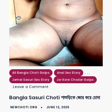
,
,
,
All Bangla Choti Golpo
Anal Sex Story
Jamai Sasuri Sex Story
Jor Kore Chodar Golpo
on
Leave a Comment
bangla
Bangla Sasuri Choti শাশুড়িকে জোর করে চোদা
sasuri
choti