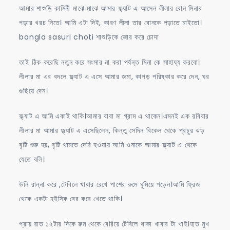
আমার শাশুড়ি কামিনী মাঝে মাঝে আমার ফ্ল্যাট এ আসেন লীলার বোন মিনার
পড়ার খরচ নিতে। আমি এটা দিই, কারণ লীলা তার বোনকে পড়াতে চাইতো।
bangla sasuri choti শাশুড়িকে জোর করে চোদা
তাই ঠিক করেছি নতুন করে সংসার না করা পর্যন্ত মিনা কে সাহায্য করবো।
লীলার মা এর বদলে ফ্ল্যাট এ এসে আমার জমা, কাপড় পরিষ্কার করে দেন, ঘর
গুছিয়ে দেন।
ফ্ল্যাট এ আমি একাই থাকি।আমার বাবা মা গ্রাম এ থাকেন।এমনই এক রবিবার
লীলার মা আমার ফ্ল্যাট এ এসেছিলেন, কিন্তু সেদিন বিকেল থেকে প্রচুর ঝড়
বৃষ্টি শুরু হয়, বৃষ্টি থামতে দেরি হওয়ায় আমি ওনাকে আমার ফ্ল্যাট এ থেকে
যেতে বলি।
উনি রান্না করে ,টেবিলে খাবার রেখে পাশের রুমে ঘুমিয়ে পড়েন।আমি ফ্রিজ
থেকে একটা হইস্কি বের করে খেতে থাকি।
প্রায় রাত ১২টার দিকে রুম থেকে বেরিয়ে টেবিলে থাকা খাবার টা খাই।হাত মুখ