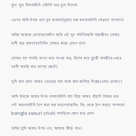
মুখে পুরে দিলাম।উনি ৫মিনিট ধরে চুসে দিলেন।
এরপর আমি উনার গুদে মুখ রাখলাম।চুষতে শুরু করলাম।উনি গোঙাতে লাগলেন।
অমিয় আমাকে চোদ।অনেকদিন আমি এই সুখ পাইনি।আমি সারাজীবন তোমার
দাসী হয়ে থাকব।প্রতিদিন তোমার কাছে চোদন খাব।
তোমার মত শাশুড়ি ভাগ্য করে পাওয়া যায়, বিশেষ করে সুন্দরী শাশুড়ী।৪০বছর
বয়সী শাশুড়ি কার ভাগ্যে জোটে।
তুমি কাল রাতে আমার ৫বছরের দমে থাকা কাম জাগিয়ে দিয়েছ।এবার ঢোকাও।
আমি উনাকে আমার উপর বসলাম।উনি হাত দিয়ে আমার বাঁড়াটা নিজের গুদে
সেট করলেন।উনি ঠাপ মারা শুরু করলেন।আমিও নিচ থেকে ঠাপ মারতে লাগলাম।
bangla sasuri choti শাশুড়িকে জোর করে চোদা
অমিয় তুমি আমার উপর এস, আমাকে ছিঁড়ে খাও।