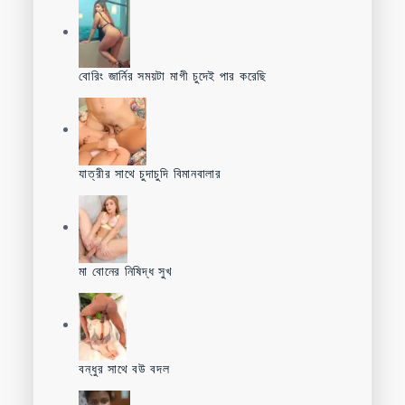
বোরিং জার্নির সময়টা মাগী চুদেই পার করেছি
যাত্রীর সাথে চুদাচুদি বিমানবালার
মা বোনের নিষিদ্ধ সুখ
বন্ধুর সাথে বউ বদল