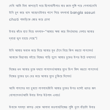
দেখি আমি বিনা কাপড়েই শুয়ে ছিলাম।লীলার মার রুমে লুঙ্গি পরে গেলাম।দেখি
উনি চুপ করে বসে আছেন।উনার পাশে গিয়ে বসলাম। bangla sasuri
choti শাশুড়িকে জোর করে চোদা
উনার কাঁধে হাত দিয়ে বললাম–“আমায় ক্ষমা করে দিন।মদের নেশায় আমার
দ্বারা ভুল হহয়ে গেছে”।
উনি আমায় অবাক করে দিয়ে আমার মুখ টেনে নিয়ে কিস করতে লাগলেন।
আমাকে বিছানায় শুইয়ে নিজের শাড়ি তুলে আমার বুকের উপর উঠে বসলেন।
নিজের গুদ আমার বুকে ঘষতে লাগলেন।আমার মুখে ডিপ কিস করতে লাগলেন।
নিজের বুকের দুধ বের করে আমার মুখে ঢুকিয়ে দিলেন।
আমি পাগলের মত চুষতে লাগলাম।উনি আমার বুকের উপর বসেই গুদের জল
খোসালেনন।আমি উনার উপর উঠলাম এবার।
উনাকে সমস্ত কাপড় থেকে আলাদা করলাম।নিজের লুঙ্গি খুলে বাঁড়াটা উনার