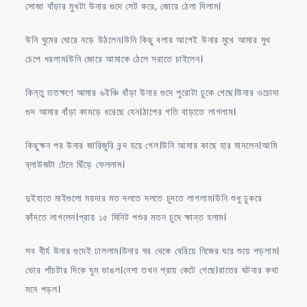
সোজা বাঁড়ার মুখটা উনার গুদে সেট করে, জোরে ঠেলা দিলাম।
উনি ঘুমের ঘোরে নড়ে উঠলেন।উনি কিছু বলার আগেই উনার মুখে আমার মুখ
চেপে ধরলাম।উনি জোরে আমাকে ঠেলে সরাতে চাইলেন।
কিন্তু ততক্ষণে আমার ৬ইঞ্চি বাঁড়া উনার গুদে পুরোটা ঢুকে গেছে।উনার ওচোদা
গুদ আমার বাঁড়া কামড়ে ধরেছে যেন।ঠাপের গতি বাড়াতে লাগলাম।
কিছুক্ষন পর উনার জারিজুরি বন্দ হয়ে গেল।উনি আমার কাছে হার মানলেন।আমি
ব্লাউজটা টেনে ছিঁড়ে ফেললাম।
দুইহাতে মাইগুলো ময়দার মত দলতে দলতে চুদতে লাগলাম।উনি শুধু ঢুকরে
কাঁদতে লাগলেন।প্রায় ১৫ মিনিট পশুর মতন চুদে ক্ষান্ত হলাম।
সব বীর্য উনার গুদেই ঢাললাম।উনার ঘর থেকে বেরিয়ে নিজের ঘরে শুয়ে পড়লাম।
ভোর পাঁচটার দিকে ঘুম ভাঙল।নেশা তখন প্রায় কেটে গেছে।রাতের ঘটনার কথা
মনে পড়ল।