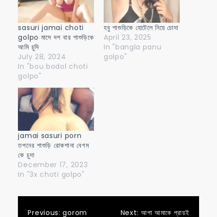
sasuri jamai choti
হবু শাশুড়িকে হোটেলে নিয়ে চোদা
golpo মাসে দশ বার শাশুড়িকে
April 23, 2025
আমি চুদি
In "bangla panu
July 28, 2024
golpo"
In "bou bodol choti
golpo"
jamai sasuri porn
তপনের শাশুড়ি রোকশানা বেগম
কে চুদা
December 17, 2023
In "3x choti golpo"
Previous:
gorom
Next:
আপা আমাকে প্রায়ই