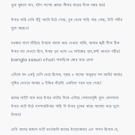
ধুয়ে ঘুমাতে যাব, হটাৎ পাশের রুমের লীলার মায়ের দিকে নজর যায়।
উনার সারি দেখি হাঁটু অবধি উঠে গেছে, বুক থেকে শাড়ি সরে গেছে, উনি গভীর
ঘুমে আছেন।
দরজার পাশে দাঁড়িয়ে উনাকে ভালো করে দেখতে থাকি, আমার স্ত্রী লীলা ঠিক
উনার মত দেখতে ছিল, উনার দুধ গুলো ৩৬ সাইজের হবে,ফর্সা ধবধবে শরীর।
bangla sasuri choti শাশুড়িকে জোর করে চোদা
এদিকে মদ একটু বেশি খেয়ে ছিলাম, প্রায় ৮ মাসের অভুক্ত পশু আমি। আমার
লুঙ্গির ভেতরে আমার ৬ ইঞ্চির বাঁড়াটা এমনিতে গরম হয়ে গেছে।
রুমের লাইট অফ করে উনার খাটের দিকে এগিয়ে গেলাম।লুঙ্গি খুলে ফেললাম।
উনার খাটে উঠে বসলাম।উনার শাড়ি টা উনার বুকের কাছে আস্তে করে তুলে
দিলাম।
দেখি বালের জঙ্গলে ভর্তি গুদ।আমি কামের উত্তেজনায় এত পাগল ছিলাম যে,