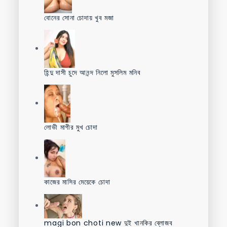
বোনের সোনা চোদায় খুব মজা
হিন্দু দাসী চুদে আনন্দ নিলো মুসলিম মনিব
লোভী মাগীর মুখ চোদা
কাজের মাসির মেয়েকে চোদা
magi bon choti new দুই খানকির ব্লোজব