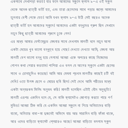
একসাথে লেখাপড়া করত। যার ফলে আমাদের স্কুলে ক্লাস ৯-এ ওই স্কুল
থেকে অনেক ছাত্রী ভর্তি হত, এবং তারা ছেলেদের সাথে পড়ার জন্যে আমাদের
তুলনায় বেশী পেকে যেত। আমি যখন ক্লাস ৯-এ উঠি সেই বছরও অনেক
ছাত্রী ভর্তি হল আমাদের স্কুলে। আমাদের একটা বন্ধুদের গ্রুপ ছিল সেখানে
নতুন কিছু ছাত্রী আমাদের গ্রুপে ঢুকে গেল।
এর মধ্যে আমার বেস্টফ্রেন্ড মেঘনার সাথে দেখলাম মালতী বলে নতুন আসা
একটা মেয়ের খুব ভালো বন্ধুত্ব হয়ে গেছে। দেখতে দেখতে আমি, মেঘনা আর
মালতী বেশ ভালো বন্ধু হয়ে গেলাম। আমরা একে অপরের কাছে নিজেদের
গোপন কথা শেয়ার করতাম। পাপিয়া এও বলল যে আগের স্কুলে একটা ছেলের
সাথে ও চোদাচুদিও করেছে। আমি আর মেঘনা প্রথম মালতীর কাছেই চটি বই
দেখি। ওতে উলঙ্গ ছেলে ও মেয়ের ছবি ছিল। সেই দেখে আমি শরীরের মধ্যে
একটা অন্যরকম ফিলিং অনুভব করি। মালতী বলেছিল এটাই যৌন অনুভুতি।
মালতী এরপর একদিন বলে যে, সে নাকি ক্যাসেটও জোগাড় করতে পারে পর্ণ
মুভির। আমরা ঠিক করি যে একদিন আমরা স্কুলে না গিয়ে অনিতাদের বাড়ি
যাবো, অনিতার বাবা-মা দুজনেই অফিসে যায় আর সারাদিন বাড়ি ফাঁকা থাকে,
আর ওদের বাড়িতে ক্যাসেট প্লেয়ারও আছে। আমরা বাড়িতে বললাম স্কুল