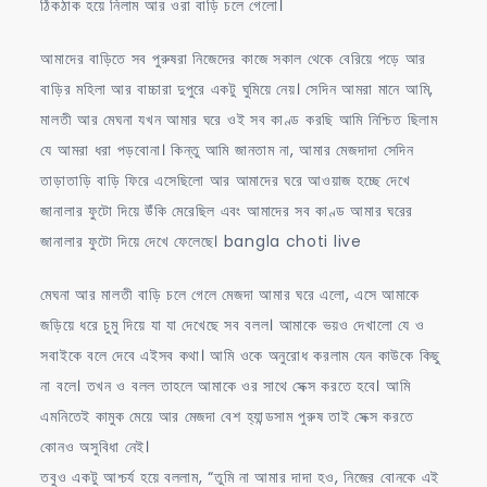
ঠিকঠাক হয়ে নিলাম আর ওরা বাড়ি চলে গেলো।
আমাদের বাড়িতে সব পুরুষরা নিজেদের কাজে সকাল থেকে বেরিয়ে পড়ে আর
বাড়ির মহিলা আর বাচ্চারা দুপুরে একটু ঘুমিয়ে নেয়। সেদিন আমরা মানে আমি,
মালতী আর মেঘনা যখন আমার ঘরে ওই সব কাণ্ড করছি আমি নিশ্চিত ছিলাম
যে আমরা ধরা পড়বোনা। কিন্তু আমি জানতাম না, আমার মেজদাদা সেদিন
তাড়াতাড়ি বাড়ি ফিরে এসেছিলো আর আমাদের ঘরে আওয়াজ হচ্ছে দেখে
জানালার ফুটো দিয়ে উঁকি মেরেছিল এবং আমাদের সব কাণ্ড আমার ঘরের
জানালার ফুটো দিয়ে দেখে ফেলেছে। bangla choti live
মেঘনা আর মালতী বাড়ি চলে গেলে মেজদা আমার ঘরে এলো, এসে আমাকে
জড়িয়ে ধরে চুমু দিয়ে যা যা দেখেছে সব বলল। আমাকে ভয়ও দেখালো যে ও
সবাইকে বলে দেবে এইসব কথা। আমি ওকে অনুরোধ করলাম যেন কাউকে কিছু
না বলে। তখন ও বলল তাহলে আমাকে ওর সাথে সেক্স করতে হবে। আমি
এমনিতেই কামুক মেয়ে আর মেজদা বেশ হ্যান্ডসাম পুরুষ তাই সেক্স করতে
কোনও অসুবিধা নেই।
তবুও একটু আশ্চর্য হয়ে বললাম, “তুমি না আমার দাদা হও, নিজের বোনকে এই