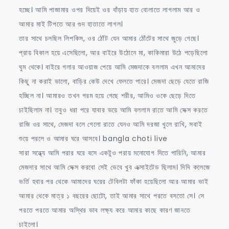
হচ্ছে। আমি পাজামার ওপর দিয়েই ওর বাঁড়ায় হাত বোলাতে লাগলাম আর ও
আমার মাই টিপতে আর গুদ হাতাতে লাগল।
তার সাথে চলছিল লিপকিস, ওর ঠোঁট যেন আমার ঠোঁটের সাথে জুড়ে গেছে।
প্রায় বিকাল হয়ে এসেছিলো, আর বাইরে উঠোনে মা, কাকিমারা উঠে পড়েছিলো
ঘুম থেকে। বাইরে গলার আওয়াজ পেয়ে আমি মেজদাকে বললাম এখন আমাদের
কিছু না করাই ভালো, বাড়ির কেউ দেখে ফেলতে পারে। মেজদা ছেড়ে যেতে রাজি
হচ্ছিল না। আমারও তখন গরম হয়ে গেছে শরীর, আমিও ওকে ছেড়ে দিতে
চাইছিলাম না। তবুও ধরা পরে যাবার ভয়ে আমি বললাম রাতে আমি সেক্স করতে
রাজি ওর সাথে, মেজদা বলে গেলো রাতে যেনও আমি দরজা খুলে রাখি, সবাই
শুয়ে পরলে ও আমার ঘরে আসবে। bangla choti live
সারা সন্ধ্যে আমি পরার ঘরে বসে একটুও পরায় মনোযোগ দিতে পারিনি, আমার
মেজদার সাথে আমি সেক্স করবো সেই ভেবে খুব এক্সাইটেড ছিলাম। দিদি কলেজে
ভর্তি হবার পর থেকে আমাদের ঘরের টেবিলটা ফাঁকা হয়েছিলো আর আমার ভাই
আমার থেকে মাত্র ১ বছরের ছোটো, তাই আমার সাথে পরতে বসতো সে। সে
পরতে পরতে আমার অস্থির ভাব লক্ষ্য করে আমার কাছে কারণ জানতে
চাইলো।