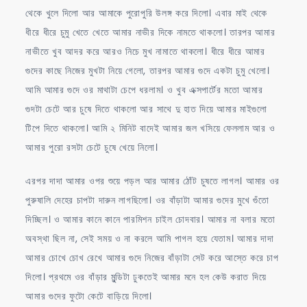
থেকে খুলে দিলো আর আমাকে পুরোপুরি উলঙ্গ করে দিলো। এবার মাই থেকে
ধীরে ধীরে চুমু খেতে খেতে আমার নাভীর দিকে নামতে থাকলো। তারপর আমার
নাভীতে খুব আদর করে আরও নিচে মুখ নামাতে থাকলো। ধীরে ধীরে আমার
গুদের কাছে নিজের মুখটা নিয়ে গেলো, তারপর আমার গুদে একটা চুমু খেলো।
আমি আমার গুদে ওর মাথাটা চেপে ধরলাম। ও খুব এক্সপার্টের মতো আমার
গুদটা চেটে আর চুষে দিতে থাকলো আর সাথে দু হাত দিয়ে আমার মাইগুলো
টিপে দিতে থাকলো। আমি ২ মিনিট বাদেই আমার জল খসিয়ে ফেললাম আর ও
আমার পুরো রসটা চেটে চুষে খেয়ে নিলো।
এরপর দাদা আমার ওপর শুয়ে পড়ল আর আমার ঠোঁট চুষতে লাগল। আমার ওর
পুরুষালি দেহের চাপটা দারুন লাগছিলো। ওর বাঁড়াটা আমার গুদের মুখে গুঁতো
দিচ্ছিল। ও আমার কানে কানে পারমিশন চাইল চোদবার। আমার না বলার মতো
অবস্থা ছিল না, সেই সময় ও না করলে আমি পাগল হয়ে যেতাম। আমার দাদা
আমার চোখে চোখ রেখে আমার গুদে নিজের বাঁড়াটা সেট করে আস্তে করে চাপ
দিলো। প্রথমে ওর বাঁড়ার মুন্ডিটা ঢুকতেই আমার মনে হল কেউ করাত দিয়ে
আমার গুদের ফুটো কেটে বাড়িয়ে দিলো।