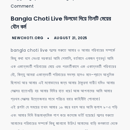
on
Comment
bangla
Bangla Choti Live ডিলডো দিয়ে তিনটি মেয়ের
choti
যৌন কর্ম
live
ডিলডো
দিয়ে
bangla choti live গল্পের শুরুতে আমার ও আমার পরিবারের সম্পর্কে
তিনটি
কিছু কথা বলে নেওয়া দরকার। আমি শেফালি, বর্তমানে একজন গৃহবধূ। আমি
মেয়ের
এক একান্নবর্তী পরিবারের মেয়ে এবং পরবর্তীকালে এক একান্নবর্তী পরিবারের
যৌন
বৌ, কিন্তু আমরা একান্নবর্তী পরিবারের সদস্য হলেও মনে-প্রানে আধুনিক
কর্ম
ছিলাম। আর আমার এই মনোভাবের জন্য আমার ঠাকুরদা দায়ী। যদিও আমার
সেক্সের হাতেখড়ি হয় আমার দিদির হাত ধরে। আজ আপনাদের আমি আমার
প্রথম সেক্সের উত্তেজনার সাথে পরিচয় হবার কাহিনীটা শোনাবো।
এই গল্পটা যে সময়ের তখন আমার ১৬ বছর বয়স আর আমি ক্লাস ৯-এ পড়ি
এবং আমার দিদি উচ্চমাধ্যমিক পাশ করে কলেজে ভর্তি হয়েছে। গল্পের শুরুতে
আমাদের পরিবারের সম্পর্কে কিছু জানানো উচিৎ। আমাদের বাড়ি কলকাতা থেকে