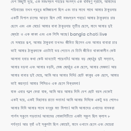
বেশ কিছুটা দূরে, এক মফঃস্বল শহরের সংলগ্ন এক বর্ধিষ্ণু গ্রামে, আমাদের
পরিবারের তখন প্রচুর জমিজায়গা ছিল এবং তার সাথে সাথে আমার ঠাকুরদার
একটি বিশাল চালের আড়ত ছিল সেই মফঃস্বল শহরে। আমার ঠাকুরদার চার
ছেলে এবং এক মেয়ে। আমার বাবা ঠাকুরদার তৃতীয় ছেলে, মানে আমার দুই
জ্যেঠা ও এক কাকা এবং এক পিসি আছে। bangla choti live
যে সময়ের গল্প, আমার ঠাকুরদা তখনও জীবিত ছিলেন এবং আমার বাবারা চার
ভাই আমার ঠাকুরদাকে এতটাই ভয় পেতেন যে তিনি জীবিত থাকাকালীন কেউ
আলাদা হবার কথা কেউ ভাবতেই পারেননি। আমার বড় জ্যেঠুর দুই সন্তান,
আমার বড়দা এবং আমার বড়দি, মেজ জ্যেঠুর এক ছেলে, আমার মেজদা। আর
আমার বাবার দুই মেয়ে, আমি আর আমার দিদি। ছোট কাকুর এক ছেলে, আমার
ভাই জয়ন্ত। আমার পিসিরও এক ছেলে বিক্রমদা।
যাক এবার গল্পে ফেরা যাক, আমি আর আমার দিদি বেশ ছোট বয়স থেকেই
একই ঘরে, একই বিছানায় রাতে শুতাম। আমি আমার দিদিকে একটু ভয় পেলেও
আমার দিদি আমার সাথে বন্ধুর মত মিশত। আমি আমাদের এখানের নামকরা
গার্লস স্কুলে পড়তাম। আমাদের লোকালিটিতে একটা স্কুল ছিল ক্লাস ৮
পর্যন্ত। আর হ্যাঁ ওই স্কুলটা ছিল কোয়েট, মানে ওখানে ছেলে এবং মেয়েরা