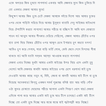
একে অপরের জিভ চুষতে লাগলাম। একবার আমি মেজদার মুখে জিভ ঢুকিয়ে দি
তো একবার মেজদা আমার মুখে।
কিছুক্ষণ আমার জিভ চুষে চেটে মেজদা আমাকে শুইয়ে দিলো আর আমার বুকের
ওপর থেকে শাড়িটা সরিয়ে দিয়ে আমার উন্মুক্ত বাতাবি লেবু সাইজের মাইগুলো
নিয়ে টেপাটিপি করতে লাগলো। আমার শরীরে যা হচ্ছিল টা আমি বলে বোঝাতে
পারব না। আনন্দে আমার শীৎকার বেরিয়ে গেছিলো, মেজদা আমার ঠোঁটের ওপর
হাত চাপা দিয়ে নিজের ঠোঁটের ওপর আঙ্গুল রেখে ইশারায় চুপ করতে বলল।
আমিও চুপ করে গেলাম, সারা বাড়ি ভর্তি লোক, কেউ জেনে গেলে বিপদের সীমা
থাকবে না। আমি যতটা সম্ভব আস্তে আওয়াজ করতে লাগলাম।
মেজদা এবার নিজের মুখটা আমার একটা মাইয়ের উপর নিয়ে এসে একটা চুমু
খেলো। আমি মেজদার মাথাটা আমার মাইয়ের ওপর চেপে ধরলাম। মাই চুষে
দেওয়াটা আমার কাছে নতুন না, দিদি, মেঘনা বা মালতী আমার মাই টিপে বা চুষে
দিয়েছে অনেকবার। কিন্তু একজন সমর্থ পুরুষের বলিষ্ঠ হাত আর দাড়ি গোঁফ
ওঠা মুখের চোষাতে মেয়েদের শরীরে আলাদা একটা শিহরণ খেলে যায়। মেজদা
এদিকে পালা করে আমার একটা মাই চুষে আর টিপে চলেছে। একটা মাই টিপে
দিচ্ছে তো একটা চুষে দিচ্ছে আর মাঝে মাঝে মাই পাল্টাপাল্টি করে নিচ্ছে।