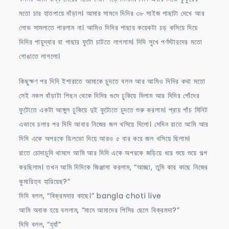
মতো চার হাতপায়ে দাঁড়াল। আমার সামনে দিদির ৩৮ সাইজ পাছাটা দেখে আর
লোভ সামলাতে পারলাম না। আমিও দিদির পাছায় কয়েকটা চড় কসিয়ে দিয়ে
দিদির পায়ুদ্বার বা পাছার ফুটো চাটতে লাগলাম। দিদি সুখে পর্ণস্টারদের মতো
গোঙাতে লাগলো।
কিছুক্ষণ পর দিদি ইশারাতে আমাকে চুদতে বলল আর আমিও দিদির কথা মতো
সেই নকল বাঁড়াটা পিছন থেকে দিদির গুদে ঢুকিয়ে দিলাম আর দিদির পোঁদের
ফুটোতে একটা আঙ্গুল ঢুকিয়ে দুই ফুটোতে চুদতে শুরু করলাম। প্রায় পাঁচ মিনিট
এভাবে চলার পর দিদি আবার নিজের জল খসিয়ে দিলো। সেদিন রাতে আমি আর
দিদি একে অপরকে ডিলডো দিয়ে আরও ৫ বার করে জল খসিয়ে ছিলাম।
রাতে চোদাচুদি থামলে আমি আর দিদি একে অপরকে জড়িয়ে ধরে শুয়ে শুয়ে গল্প
করছিলাম। তখন আমি দিদিকে জিঞ্জাসা করলাম, “আচ্ছা, তুমি কার কাছে নিজের
কুমারিত্ব হারিয়েছ?”
দিদি বলল, “বিক্রমদার কাছে।” bangla choti live
আমি অবাক হয়ে বললাম, “মানে আমাদের পিসির ছেলে বিক্রমদা?”
দিদি বলল, “হ্যাঁ”