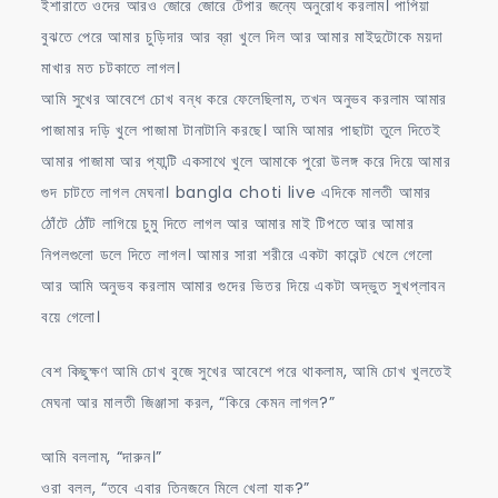
ইশারাতে ওদের আরও জোরে জোরে টেপার জন্যে অনুরোধ করলাম। পাপিয়া
বুঝতে পেরে আমার চুড়িদার আর ব্রা খুলে দিল আর আমার মাইদুটোকে ময়দা
মাখার মত চটকাতে লাগল।
আমি সুখের আবেশে চোখ বন্ধ করে ফেলেছিলাম, তখন অনুভব করলাম আমার
পাজামার দড়ি খুলে পাজামা টানাটানি করছে। আমি আমার পাছাটা তুলে দিতেই
আমার পাজামা আর প্যান্টি একসাথে খুলে আমাকে পুরো উলঙ্গ করে দিয়ে আমার
গুদ চাটতে লাগল মেঘনা। bangla choti live এদিকে মালতী আমার
ঠোঁটে ঠোঁট লাগিয়ে চুমু দিতে লাগল আর আমার মাই টিপতে আর আমার
নিপলগুলো ডলে দিতে লাগল। আমার সারা শরীরে একটা কারেন্ট খেলে গেলো
আর আমি অনুভব করলাম আমার গুদের ভিতর দিয়ে একটা অদ্ভুত সুখপ্লাবন
বয়ে গেলো।
বেশ কিছুক্ষণ আমি চোখ বুজে সুখের আবেশে পরে থাকলাম, আমি চোখ খুলতেই
মেঘনা আর মালতী জিঞ্জাসা করল, “কিরে কেমন লাগল?”
আমি বললাম, “দারুন।”
ওরা বলল, “তবে এবার তিনজনে মিলে খেলা যাক?”