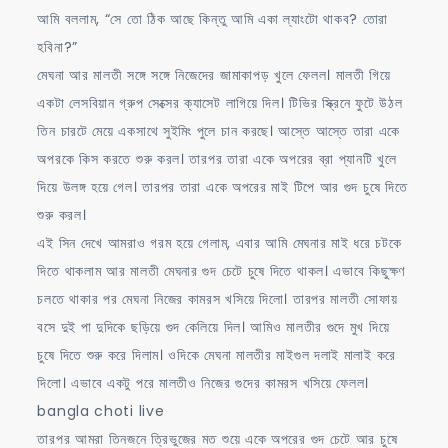
আমি বললাম, “সে তো ঠিক আছে কিন্তু আমি একা ল্যাংটো থাকব? তোরা
হবিনা?”
মেঘনা আর মালতী সঙ্গে সঙ্গে নিজেদের জামাকাপড় খুলে ফেলল। মালতী গিয়ে
একটা লেসবিয়ান গ্রুপ সেক্সের ক্যাসেট লাগিয়ে দিল। টিভির স্ক্রিনে ফুটে উঠল
তিন চারটে মেয়ে একসাথে সুইমিং পুলে চান করছে। আস্তে আস্তে তারা একে
অপরকে কিস করতে শুরু করল। তারপর তারা একে অপরের ব্রা প্যানটি খুলে
দিয়ে উলঙ্গ হয়ে গেল। তারপর তারা একে অপরের মাই টিপে আর গুদ চুষে দিতে
শুরু করল।
এই সিন দেখে আমরাও গরম হয়ে গেলাম, এবার আমি মেঘনার মাই ধরে চটকে
দিতে থাকলাম আর মালতী মেঘনার গুদ চেটে চুষে দিতে থাকল। এভাবে কিছুক্ষণ
চলতে থাকার পর মেঘনা নিজের কামরস খসিয়ে দিলো। তারপর মালতী সোফায়
বসে দুই পা দুদিকে ছড়িয়ে গুদ কেলিয়ে দিল। আমিও মালতীর গুদে মুখ দিয়ে
চুষে দিতে শুরু করে দিলাম। ওদিকে মেঘনা মালতীর মাইগুল দলাই মালাই করে
দিলো। এভাবে একটু পরে মালতীও নিজের গুদের কামরস খসিয়ে ফেলল।
bangla choti live
তারপর আমরা তিনজনে ত্রিভুজের মত শুয়ে একে অপরের গুদ চেটে আর চুষে