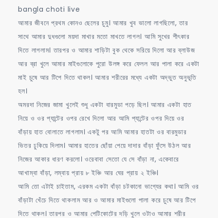
bangla choti live
আমার জীবনে প্রথম কোনও ছেলের চুমু। আমার খুব ভালো লাগছিলো, তার
সাথে আমার দুধগুলো ময়দা মাখার মতো মাখতে লাগল। আমি সুখের শীৎকার
দিতে লাগলাম। তারপর ও আমার শাড়িটা বুক থেকে সরিয়ে দিলো আর ব্লাউজ
আর ব্রা খুলে আমার মাইগুলোকে পুরো উলঙ্গ করে ফেলল আর পালা করে একটা
মাই চুষে আর টিপে দিতে থাকল। আমার শরীরের মধ্যে একটা অদ্ভুত অনুভূতি
হল।
অমরদা নিজের জামা খুলেই শুধু একটা বারমুডা পড়ে ছিল। আমার একটা হাত
নিয়ে ও ওর প্যান্টের ওপর রেখে দিলো আর আমি প্যান্টের ওপর দিয়ে ওর
বাঁড়ায় হাত বোলাতে লাগলাম। একটু পর আমি আমার হাতটা ওর বারমুডার
ভিতর ঢুকিয়ে দিলাম। আমার হাতের ছোঁয়া পেয়ে দাদার বাঁড়া ফুঁসে উঠল আর
নিজের আকার ধারণ করলো। ওরেবাবা সেতো যে সে বাঁড়া না, একেবারে
আখাম্বা বাঁড়া, লম্বায় প্রায় ৮ ইঞ্চি আর ঘের প্রায় ২ ইঞ্চি।
আমি তো এটাই চাইতাম, এরকম একটা বাঁড়া চটকানো ভাগ্যের কথা। আমি ওর
বাঁড়াটা খেঁচে দিতে থাকলাম আর ও আমার মাইগুলো পালা করে চুষে আর টিপে
দিতে থাকল। তারপর ও আমার পেটিকোটের দড়ি খুলে ওটাও আমার শরীর