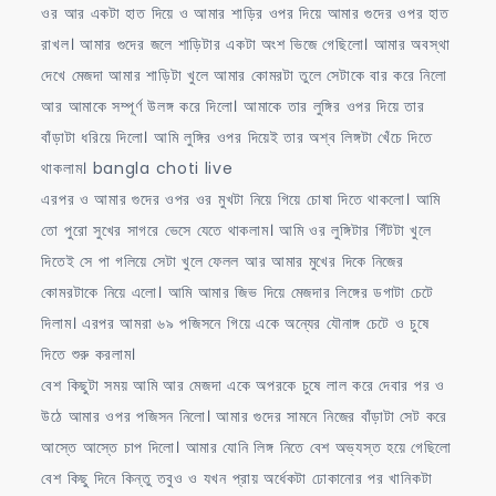
ওর আর একটা হাত দিয়ে ও আমার শাড়ির ওপর দিয়ে আমার গুদের ওপর হাত
রাখল। আমার গুদের জলে শাড়িটার একটা অংশ ভিজে গেছিলো। আমার অবস্থা
দেখে মেজদা আমার শাড়িটা খুলে আমার কোমরটা তুলে সেটাকে বার করে নিলো
আর আমাকে সম্পূর্ণ উলঙ্গ করে দিলো। আমাকে তার লুঙ্গির ওপর দিয়ে তার
বাঁড়াটা ধরিয়ে দিলো। আমি লুঙ্গির ওপর দিয়েই তার অশ্ব লিঙ্গটা খেঁচে দিতে
থাকলাম। bangla choti live
এরপর ও আমার গুদের ওপর ওর মুখটা নিয়ে গিয়ে চোষা দিতে থাকলো। আমি
তো পুরো সুখের সাগরে ভেসে যেতে থাকলাম। আমি ওর লুঙ্গিটার গিঁটটা খুলে
দিতেই সে পা গলিয়ে সেটা খুলে ফেলল আর আমার মুখের দিকে নিজের
কোমরটাকে নিয়ে এলো। আমি আমার জিভ দিয়ে মেজদার লিঙ্গের ডগাটা চেটে
দিলাম। এরপর আমরা ৬৯ পজিসনে গিয়ে একে অন্যের যৌনাঙ্গ চেটে ও চুষে
দিতে শুরু করলাম।
বেশ কিছুটা সময় আমি আর মেজদা একে অপরকে চুষে লাল করে দেবার পর ও
উঠে আমার ওপর পজিসন নিলো। আমার গুদের সামনে নিজের বাঁড়াটা সেট করে
আস্তে আস্তে চাপ দিলো। আমার যোনি লিঙ্গ নিতে বেশ অভ্যস্ত হয়ে গেছিলো
বেশ কিছু দিনে কিন্তু তবুও ও যখন প্রায় অর্ধেকটা ঢোকানোর পর খানিকটা