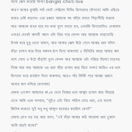
সাথে সেক্স করেছি কিনা। bangla choti live
কারণ আমার কুমারি পর্দা ফেটে গেছিলো দিদির ডিলডোর দৌলতে। আমি এড়িয়ে
যাবার চেষ্টা করলেও ওরা দুজনে আমাকে সব সত্যি বলতে পিড়াপীড়ি করলো
আর আমাকে বাধ্য হয়ে সব কথা খুলে বলতে হল, এমনকি ডিলডোটাও দেখালাম
ওদের। দেখেই মালতী আগে ওটা নিয়ে পরে ফেলল আর আমাকে তাড়াতাড়ি
উলঙ্গ করে চুমু খেতে থাকল, আর আমার সেক্স উঠে গেলে আমার গুদে সটান
বাঁড়া চালান করে দিয়ে দমাদম ঠাপ দিতে থাকলো। ৫ মিনিটের মধ্যে আমার জল
খসে গেলে ও উঠে বাঁড়াটা খুলে ফেলল আর আমাকে ওটা পরিয়ে দিলো। তারপর
নিজে শুয়ে পরে আমাকে ওর গুদে বাঁড়া চালান করে দিতে বলল। আমিও ওর গুদে
ডিলডো ভরে রামঠাপ দিতে থাকলাম, আরও পাঁচ মিনিট পরে আমরা দুজনে
আবার জল খসিয়ে ফেললাম।
মেঘনা এতক্ষণ আমাদের কাণ্ড দেখে নিজের গুদে আঙ্গুল চালান করে দিয়েছে
দেখে আমি ওকে বললাম, “তুইও এটা নিতে পারিস তোর গুদে, এত ভালো
জিনিষ থাকতে তুই শুধু শুধু আঙ্গুল ব্যবহার করছিস কেন?”
মেঘনা চোখ বড় বড় করে বলল, “ওই বাঁড়া আমার কচি আচোদা গুদে ঢুকলে
আমি মরেই যাবো।”