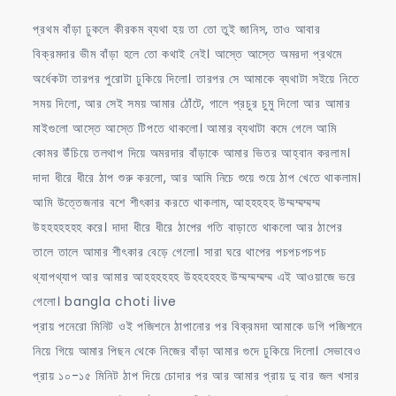
প্রথম বাঁড়া ঢুকলে কীরকম ব্যথা হয় তা তো তুই জানিস, তাও আবার
বিক্রমদার ভীম বাঁড়া হলে তো কথাই নেই। আস্তে আস্তে অমরদা প্রথমে
অর্ধেকটা তারপর পুরোটা ঢুকিয়ে দিলো। তারপর সে আমাকে ব্যথাটা সইয়ে নিতে
সময় দিলো, আর সেই সময় আমার ঠোঁটে, গালে প্রচুর চুমু দিলো আর আমার
মাইগুলো আস্তে আস্তে টিপতে থাকলো। আমার ব্যথাটা কমে গেলে আমি
কোমর উঁচিয়ে তলথাপ দিয়ে অমরদার বাঁড়াকে আমার ভিতর আহ্বান করলাম।
দাদা ধীরে ধীরে ঠাপ শুরু করলো, আর আমি নিচে শুয়ে শুয়ে ঠাপ খেতে থাকলাম।
আমি উত্তেজনার বশে শীৎকার করতে থাকলাম, আহহহহহ উম্মম্মম্মম্ম
উহহহহহহহ করে। দাদা ধীরে ধীরে ঠাপের গতি বাড়াতে থাকলো আর ঠাপের
তালে তালে আমার শীৎকার বেড়ে গেলো। সারা ঘরে থাপের পচপচপচপচ
থ্যাপথ্যাপ আর আমার আহহহহহহ উহহহহহহ উম্মম্মম্মম্ম এই আওয়াজে ভরে
গেলো। bangla choti live
প্রায় পনেরো মিনিট ওই পজিশনে ঠাপানোর পর বিক্রমদা আমাকে ডগি পজিশনে
নিয়ে গিয়ে আমার পিছন থেকে নিজের বাঁড়া আমার গুদে ঢুকিয়ে দিলো। সেভাবেও
প্রায় ১০-১৫ মিনিট ঠাপ দিয়ে চোদার পর আর আমার প্রায় দু বার জল খসার