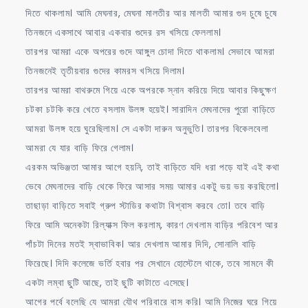
দিতে থাকলাম। আমি মেঘনার, মেঘনা মালতীর আর মালতী আমার গুদ চুষে চুষে
তিনজনে একসাথে আবার একবার গুদের রস খসিয়ে ফেললাম।
তারপর আমরা একে অপরের গুদে আঙ্গুল চোদা দিতে থাকলাম। সেভাবে আমরা
তিনজনেই তৃতীয়বার গুদের কামরস খসিয়ে দিলাম।
তারপর আমরা বাথরুমে গিয়ে একে অপরকে স্নান করিয়ে দিয়ে আবার কিছুক্ষণ
চটকা চটকি করে খেতে বসলাম উলঙ্গ হয়েই। সারাদিন মেঘনাদের পুরো বাড়িতে
আমরা উলঙ্গ হয়ে ঘুরেছিলাম। সে একটা দারুন অনুভুতি। তারপর বিকেলবেলা
আমরা যে যার বাড়ি ফিরে গেলাম।
এরকম অভিঞ্জতা আমার আগে হয়নি, তাই বাড়িতে যদি ধরা পড়ে যাই এই কথা
ভেবে মেঘনাদের বাড়ি থেকে ফিরে আসার সময় আমার একটু ভয় ভয় করছিলো।
তাছাড়া বাড়িতে সবাই গ্রুপ স্টাডির কথাটা বিশ্বাস করবে তো। তবে বাড়ি
ফিরে আমি অনেকটা রিল্যাক্স ফিল করলাম, কারণ দেখলাম বাড়ির পরিবেশ আর
পাঁচটা দিনের মতই স্বাভাবিক। আর দেখলাম আমার দিদি, সোনালি বাড়ি
ফিরেছে। দিদি কলেজে ভর্তি হবার পর সেখানে হোস্টেলে থাকে, তবে সামনে কী
একটা লম্বা ছুটি আছে, তাই ছুটি কাটাতে এসেছে।
আগের পর্বে বলেছি যে আমরা যৌথ পরিবারে বাস করি। আমি নিজের ঘরে গিয়ে