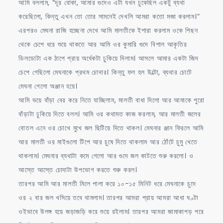
আমি বললাম, “দূর বোকা, আমার গুদেও এটা যখন ঢুকেছিল একটু ব্যথা
করেছিলো, কিন্তু এখন তো তোর সামনেই দেখলি আমরা কতো মজা করলাম।”
এরপরও মেঘনা রাজি হচ্ছেনা দেখে আমি মালতীকে ইশারা করলাম ওকে পিছন
থেকে চেপে ধরে শুয়ে থাকতে আর আমি ওর কুমারি গুদে বিশাল আকৃতির
ডিলডোটা এক ঠাপে প্রায় অর্ধেকটা ঢুকিয়ে দিলাম। আসলে আমার একটা জিদ
চেপে গেছিলো মেঘনাকে প্রথম চোদার। কিন্তু ফল হল উল্টো, ব্যথার চোটে
মেঘনা গেলো অঞ্জান হয়ে।
আমি ভয়ে বাঁড়া বের করে নিতে যাচ্ছিলাম, মালতী বাধা দিলো আর আমাকে পুরো
বাঁড়াটা ঢুকিয়ে দিতে বলল। আমি ওর কথামত কাজ করলাম, আর মালতী জলের
বোতল এনে ওর চোখে মুখে জল ছিটিয়ে দিতে থাকল। মেঘনার ঞ্জান ফিরলে আমি
আর মালতী ওর মাইগুলো টিপে আর চুষে দিতে থাকলাম আর ঠোঁটে চুমু খেতে
থাকলাম। মেঘনার ব্যথাটা কমে গেলো আর গুদে জল কাটতে শুরু করলো। ও
আস্তে আস্তে চোদাটা উপভোগ করতে শুরু করল।
তারপর আমি আর মালতী মিলে পালা করে ১০-১৫ মিনিট ধরে মেঘনাকে চুদে
ওর ২ বার জল খসিয়ে তবে থামলাম। তারপর আমরা প্রায় আমরা আধা ঘণ্টা
ওইভাবে উলঙ্গ হয়ে জড়াজড়ি করে শুয়ে রইলাম। তারপর আমরা জামাকাপড় পরে