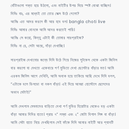
বোঁটাগুলো শক্ত হয়ে উঠলো, এবং নাইটির উপর দিয়ে স্পষ্ট বোঝা যাচ্ছিল।
দিদিঃ বাঃ, এর মধ্যেই তো তোর সেক্স উঠে গেলো?
আমিঃ এত আদর করলে কী আর হবে বল। bangla choti live
দিদিঃ আমার বোনকে আমি আদর করতেই পারি।
আমিঃ সে করো, কিন্তু এটাই কী তোমার সারপ্রাইজ?
দিদিঃ না রে, সেটা আছে, দাঁড়া দেখাচ্ছি।
সারপ্রাইজ দেখানোর জন্যে দিদি উঠে গিয়ে নিজের সুটকেস থেকে একটা জিনিস
বার করলো যা দেখতে একেবারে পর্ণ মুভিতে দেখা ছেলেটার বাঁড়ার মত। আমি
এরকম জিনিস আগে দেখিনি, আমি অবাক হয়ে তাকিয়ে আছি দেখে দিদি বলল,
“এটাকে বলে ডিলডো বা নকল বাঁড়া। এই দিয়ে আমরা হোস্টেলে ছেলেদের
অভাব মেটাই।”
আমি দেখলাম মেঘনাদের বাড়িতে দেখা পর্ণ মুভির হিরোটার থেকেও বড় একটা
বাঁড়া আমার দিদির হাতে। প্রায় ৭” লম্বা এবং ২” মোটা বিশাল লিঙ্গ বা বাঁড়া।
আমি সেটা হাতে নিয়ে দেখছিলাম সেই ফাঁকে দিদি আমার নাইটি আর প্যানটি