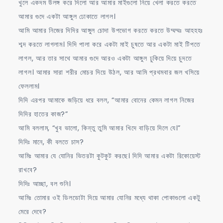
খুলে একদম উলঙ্গ করে দিলো আর আমার মাইগুলো নিয়ে খেলা করতে করতে
আমার গুদে একটা আঙ্গুল ঢোকাতে লাগল।
আমি আমার নিজের দিদির আঙ্গুল চোদা উপভোগ করতে করতে উম্মম্মঃ আহহহঃ
শব্দ করতে লাগলাম। দিদি পালা করে একটা মাই চুষতে আর একটা মাই টিপতে
লাগল, আর তার সাথে আমার গুদে আরও একটা আঙ্গুল ঢুকিয়ে দিয়ে চুদতে
লাগল। আমার সারা শরীর মোচর দিয়ে উঠল, আর আমি প্রথমবার জল খসিয়ে
ফেললাম।
দিদি এরপর আমাকে জড়িয়ে ধরে বলল, “আমার বোনের কেমন লাগল নিজের
দিদির হাতের কাজ?”
আমি বললাম, “খুব ভালো, কিন্তু তুমি আমার খিদে বাড়িয়ে দিলে যে।”
দিদিঃ মানে, কী বলতে চাস?
আমিঃ আমার যে যোনির ভিতরটা কুটকুট করছে। দিদি আমার একটা রিকোয়েস্ট
রাখবে?
দিদিঃ আচ্ছা, বল শুনি।
আমিঃ তোমার ওই ডিলডোটা দিয়ে আমার যোনির মধ্যে থাকা পোকাগুলো একটু
মেরে দেবে?