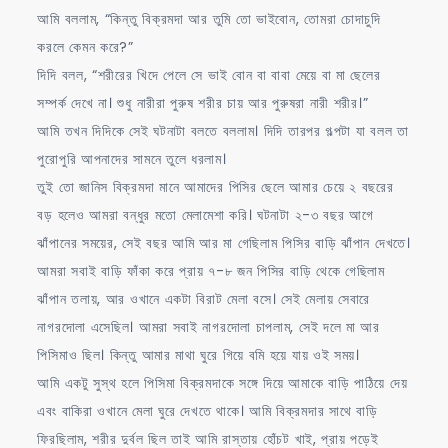
আমি বললাম, “কিন্তু বিক্রমদা আর তুমি তো ভাইবোন, তোমরা চোদাচুদি
করলে কেমন করে?”
দিদি বলল, “শরীরের খিদে পেলে সে ভাই বোন বা বাবা মেয়ে বা মা ছেলের
সম্পর্ক দেখে না। শুধু নারীরা পুরুষ শরীর চায় আর পুরুষরা নারী শরীর।”
আমি তখন দিদিকে সেই ঘটনাটা বলতে বললাম। দিদি তারপর গল্পটা যা বলল তা
পুরোপুরি আপনাদের সামনে তুলে ধরলাম।
তুই তো জানিস বিক্রমদা মানে আমাদের পিসির ছেলে আমার চেয়ে ২ বছরের
বড় হলেও আমরা বন্ধুর মতো মেলামেশা করি। ঘটনাটা ২-৩ বছর আগে
ঝাঁপানের সময়ের, সেই বছর আমি আর মা গেছিলাম পিসির বাড়ি ঝাঁপান দেখতে।
আমরা সবাই বাড়ি ফাঁকা করে প্রায় ৭-৮ জন পিসির বাড়ি থেকে গেছিলাম
ঝাঁপান তলায়, আর ওখানে একটা বিরাট মেলা বসে। সেই মেলায় সেবারে
নাগরদোলা এসেছিল। আমরা সবাই নাগরদোলা চাপলাম, সেই দলে মা আর
পিসিমাও ছিল। কিন্তু আমার মাথা ঘুরে গিয়ে বমি হয়ে যায় ওই সময়।
আমি একটু সুস্থ হলে পিসিমা বিক্রমদাকে সঙ্গে দিয়ে আমাকে বাড়ি পাঠিয়ে দেয়
এবং বাকিরা ওখানে মেলা ঘুরে দেখতে থাকে। আমি বিক্রমদার সাথে বাড়ি
ফিরছিলাম, শরীর দুর্বল ছিল তাই আমি রাস্তায় হোঁচট খাই, প্রায় পড়েই