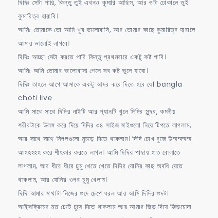
দিদিঃ সেটা পারি, কিন্তু তুই এখনও কুমারি আছিস, আর ওটা ঢোকালে তুই
কুমারিত্ব হারাবি।
আমিঃ তোমাকে তো আমি খুব ভালোবাসি, আর তোমার কাছে কুমারিত্ব হারালে
আমার ভালোই লাগবে।
দিদিঃ আচ্ছা সেটা করতে পারি কিন্তু প্রথমবারে একটু কষ্ট পাবি।
আমিঃ আমি তোমার ভালোবাসা পেলে সব কষ্ট ভুলে যাবো।
দিদিঃ তাহলে আগে আমাকে একটু আদর করে দিতে হবে যে। bangla
choti live
আমি সাথে সাথে দিদির নাইটি আর প্যানটি খুলে দিদির সুন্দর, কমনীয়
শরীরটাকে উলঙ্গ করে দিয়ে দিদির ৩৪ সাইজ মাইগুলো নিয়ে টিপতে লাগলাম,
আর সাথে সাথে নিপলগুলো মুচড়ে দিতে থাকলাম। দিদি চোখ বুজে উম্মম্মম্মম্ম
আহহহহহ করে শীৎকার করতে লাগল। আমি দিদির পাছায় হাত বোলাতে
লাগলাম, আর ধীরে ধীরে চুমু খেতে খেতে দিদির যোনির কাছ অবধি যেতে
থাকলাম, আর যোনির ওপর চুমু খেলাম।
দিদি আমার মাথাটা নিজের গুদে চেপে ধরল আর আমি দিদির গুদটা
আইসক্রিমের মত চেটে চুষে দিতে থাকলাম আর আমার জিভ দিয়ে জিভচোদা