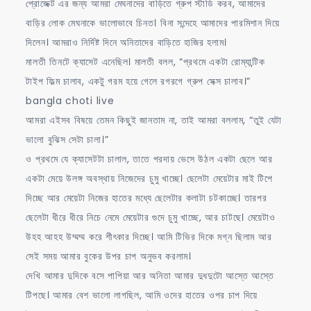
প্রোজেক্ট এর জন্য আমরা মেঘনাদের বাড়িতে গ্রুপ স্টাডি করব, আমাদের
বাড়ির লোক মেঘনাকে ভালোভাবে চিনত। বিনা সন্দেহে আমাদের পারমিশান দিয়ে
দিলেন। আমরাও নির্দিষ্ট দিনে অনিতাদের বাড়িতে হাজির হলাম।
মালতী তিনটে ক্যাসেট এনেছিল। মালতী বলল, “প্রথমে একটা রোম্যান্টিক
টাইপ ফিল্ম চালাব, একটু গরম হয়ে গেলে রগরগে গ্রুপ সেক্স চালাব।”
bangla choti live
আমরা এইসব বিষয়ে তেমন কিছুই জানতাম না, তাই আমরা বললাম, “তুই যেটা
ভালো বুঝিস সেটা চালা।”
ও প্রথমে যে ক্যাসেটটা চালাল, তাতে পরদায় ভেসে উঠল একটা ছেলে আর
একটা মেয়ে উলঙ্গ অবস্থায় নিজেদের চুমু খাচ্ছে। ছেলেটা মেয়েটার মাই টিপে
দিচ্ছে আর মেয়েটা নিজের হাতের মধ্যে ছেলেটার কলাটা চটকাচ্ছে। তারপর
ছেলেটা ধীরে ধীরে নিচে নেমে মেয়েটার গুদে চুমু খাচ্ছে, আর চাটছে। মেয়েটাও
উহহ আহহ উম্মম্ম করে শীৎকার দিচ্ছে। আমি টিভির দিকে মগ্ন ছিলাম আর
সেই সময় আমার বুকের উপর চাপ অনুভব করলাম।
দেখি আমার দুদিকে বসে পাপিয়া আর অনিতা আমার দুধদুটো আস্তে আস্তে
টিপছে। আমার বেশ ভালো লাগছিল, আমি ওদের হাতের ওপর চাপ দিয়ে