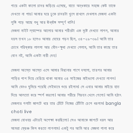
গায়ে একটা কালো চাদর জড়িয়ে এসেছে, যাতে অন্ধকারে সহজে কেউ তাকে
দেখতে না পায়। আমার ঘরে ঢুকে চাদরটা খুলে রাখলে দেখলাম মেজদা একটা
লুঙ্গি পড়ে আছে শুধু আর ঊর্ধ্বাঙ্গ সম্পূর্ণ খালি।
মেজদা নাইট ল্যাম্পের আলোয় আমার শরীরটা এক দৃষ্টে দেখতে লাগল, আমার
বয়স তখন ১৮ হলেও আমার দেহের গড়ন ছিল, ৩৪-২৬-৩৬। আমি তার
চোখে পরিষ্কার লালসা আর যৌন-ক্ষুধা দেখতে পেলাম, আমি তার কাছে তার
বোন নই, আমি একটা নারী দেহ।
মেজদা আস্তে আস্তে এসে আমার বিছানার পাশে বসলো, তারপর আমার
শাড়ির পাশ দিয়ে বেরিয়ে থাকা আমার ৩৪ সাইজের মাইগুলো দেখতে লাগল।
আমি যেনও ঘুমিয়ে পরেছি সেইভাবে শুয়ে রইলাম। সে এবার আমার মাইয়ে হাত
দিয়ে আলতো করে স্পর্শ করলো। আমার শরীরে শিরহন খেলে গেলো। আমি হঠাৎ
মেজদার গলাটা জাপটে ধরে তার ঠোঁটে নিজের ঠোঁটটা চেপে ধরলাম। bangla
choti live
মেজদা বোধহয় এটারই অপেক্ষা করছিলো। সেও আমাকে জাপটে ধরল আর
আমরা ফ্রেঞ্চ কিস করতে লাগলাম। একটু পর আমি আর মেজদা পালা করে