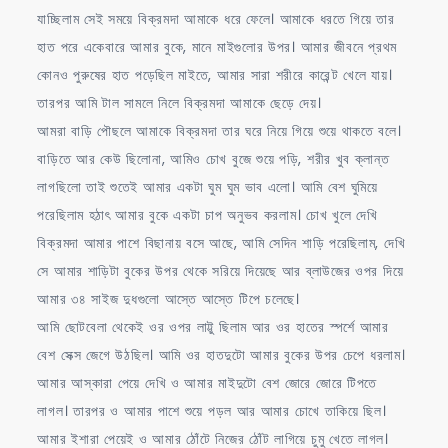
যাচ্ছিলাম সেই সময়ে বিক্রমদা আমাকে ধরে ফেলে। আমাকে ধরতে গিয়ে তার
হাত পরে একেবারে আমার বুকে, মানে মাইগুলোর উপর। আমার জীবনে প্রথম
কোনও পুরুষের হাত পড়েছিল মাইতে, আমার সারা শরীরে কারেন্ট খেলে যায়।
তারপর আমি টাল সামলে নিলে বিক্রমদা আমাকে ছেড়ে দেয়।
আমরা বাড়ি পৌছলে আমাকে বিক্রমদা তার ঘরে নিয়ে গিয়ে শুয়ে থাকতে বলে।
বাড়িতে আর কেউ ছিলোনা, আমিও চোখ বুজে শুয়ে পড়ি, শরীর খুব ক্লান্ত
লাগছিলো তাই শুতেই আমার একটা ঘুম ঘুম ভাব এলো। আমি বেশ ঘুমিয়ে
পরেছিলাম হঠাৎ আমার বুকে একটা চাপ অনুভব করলাম। চোখ খুলে দেখি
বিক্রমদা আমার পাশে বিছানায় বসে আছে, আমি সেদিন শাড়ি পরেছিলাম, দেখি
সে আমার শাড়িটা বুকের উপর থেকে সরিয়ে দিয়েছে আর ব্লাউজের ওপর দিয়ে
আমার ৩৪ সাইজ দুধগুলো আস্তে আস্তে টিপে চলেছে।
আমি ছোটবেলা থেকেই ওর ওপর লাট্টু ছিলাম আর ওর হাতের স্পর্শে আমার
বেশ সেক্স জেগে উঠছিল। আমি ওর হাতদুটো আমার বুকের উপর চেপে ধরলাম।
আমার আস্কারা পেয়ে দেখি ও আমার মাইদুটো বেশ জোরে জোরে টিপতে
লাগল। তারপর ও আমার পাশে শুয়ে পড়ল আর আমার চোখে তাকিয়ে ছিল।
আমার ইশারা পেয়েই ও আমার ঠোঁটে নিজের ঠোঁট লাগিয়ে চুমু খেতে লাগল।