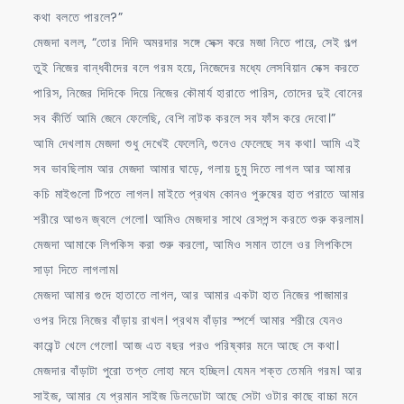
কথা বলতে পারলে?”
মেজদা বলল, “তোর দিদি অমরদার সঙ্গে সেক্স করে মজা নিতে পারে, সেই গল্প
তুই নিজের বান্ধবীদের বলে গরম হয়ে, নিজেদের মধ্যে লেসবিয়ান সেক্স করতে
পারিস, নিজের দিদিকে দিয়ে নিজের কৌমার্য হারাতে পারিস, তোদের দুই বোনের
সব কীর্তি আমি জেনে ফেলেছি, বেশি নাটক করলে সব ফাঁস করে দেবো।”
আমি দেখলাম মেজদা শুধু দেখেই ফেলেনি, শুনেও ফেলেছে সব কথা। আমি এই
সব ভাবছিলাম আর মেজদা আমার ঘাড়ে, গলায় চুমু দিতে লাগল আর আমার
কচি মাইগুলো টিপতে লাগল। মাইতে প্রথম কোনও পুরুষের হাত পরাতে আমার
শরীরে আগুন জ্বলে গেলো। আমিও মেজদার সাথে রেসপন্স করতে শুরু করলাম।
মেজদা আমাকে লিপকিস করা শুরু করলো, আমিও সমান তালে ওর লিপকিসে
সাড়া দিতে লাগলাম।
মেজদা আমার গুদে হাতাতে লাগল, আর আমার একটা হাত নিজের পাজামার
ওপর দিয়ে নিজের বাঁড়ায় রাখল। প্রথম বাঁড়ার স্পর্শে আমার শরীরে যেনও
কারেন্ট খেলে গেলো। আজ এত বছর পরও পরিষ্কার মনে আছে সে কথা।
মেজদার বাঁড়াটা পুরো তপ্ত লোহা মনে হচ্ছিল। যেমন শক্ত তেমনি গরম। আর
সাইজ, আমার যে প্রমান সাইজ ডিলডোটা আছে সেটা ওটার কাছে বাচ্চা মনে