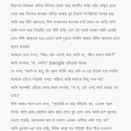
বিছানায় নিজেকে এলিয়ে দিলাম। মেঘনা আর মালতীর কাছে যৌথ আঙ্গুল চোদা
খেয়ে আর তিনবার কামরস খসিয়ে আমার খুব টায়ার্ড লাগছিলো। আমার ঘরে
আমি আর দিদি থাকতাম, দিদি কলকাতার কলেজে ভর্তি হবার পর আমি গোটা
ঘরটা দখল করে নিয়েছি। তবে দিদি বাড়ি এলে এই ঘরেই থাকে। আমি এসেছি
দেখে দিদি আমাদের ঘরে এলো। আমি বুঝতে পারিনি আমার দিদির আমাকে দেখে
সন্দেহ হয়েছে।
আমাকে দেখে বলল, “কিরে বোন এসেই শুয়ে পরলি যে, শরীর খারাপ নাকি?”
আমি বললাম, “না, এমনি।” bangla choti live
সে বলল, “জানি না বাপু, কি গ্রুপ স্টাডি করে এলি যে এত টায়ার্ড হয়ে পরলি।
আমাকে চাইলে সত্যিটা বলতে পারিস। আমি কাউকে কিছু বলব না।”
আমি প্রসঙ্গটা এড়িয়ে যাবার জন্য বললাম, “না না, এই একটু মাথা ধরেছে তো
তাই।”
দিদি আমার পাশে বসে বলল, “ন্যাকামি না করে সত্যিটা বল, ওরকম গ্রুপ
স্টাডি আমি রোজ হোস্টেল রুমে করি। তোর মুখ চোখ দেখে আমি বেশ আন্দাজ
করতে পারছি, অনেকবার জল না খসালে এরকম কেলিয়ে কেউ পড়ে না।”
আমি বুঝলাম ধরা পরে গেছি, দিদির কাছে সব সত্যিটা ধীরে ধীরে বললাম।