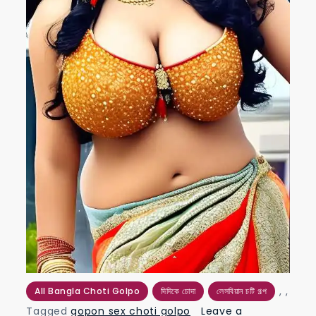
,
,
All Bangla Choti Golpo
দিদিকে চোদা
লেসবিয়ান চটি গল্প
Tagged
gopon sex choti golpo
Leave a