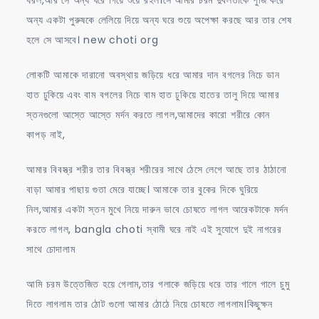
অন্য একটা পুরুষকে লেলিয়ে দিয়ে অন্য ঘরে শুয়ে অপেক্ষা করছে আর তার শেষ
হলে সে আসবে। new choti org
লোকটি আমাকে দারানো অবস্থায় জড়িয়ে ধরে আমার দান বগলের নিচে ডান
হাত ঢুকিয়ে এবং বাম বগলের নিচে বাম হাত ঢুকিয়ে হাতের তালু দিয়ে আমার
স্তনগুলো আস্তে আস্তে মর্দন করতে লাগল,আমাদের কারো শরীরে কোন
কাপড় নাই,
আমার বিবস্ত্র শরীর তার বিবস্ত্র শরীরের সাথে ঠেসে লেগে আছে তার ঠাঠানো
বাড়া আমার পাছায় গুতা মেরে যাচ্ছে। আমাকে তার বুকের দিকে ঘুরিয়ে
নিল,আমার একটা স্তন মুখে নিয়ে দারুন ভাবে চোষতে লাগল আরেকটাকে মর্দন
করতে লাগল, bangla choti স্বামী ঘরে নাই এই সুযোগে দুই নাগরের
সাথে চোদালাম
আমি চরম উত্তেজিত হয়ে গেলাম,তার গলাকে জড়িয়ে ধরে তার গালে গালে চুমু
দিতে লাগলাম তার ঠোট গুলো আমার ঠোঠে নিয়ে চোষতে লাগলাম।কিছুক্ষন