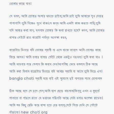
তোমার কাছে যাব।
সে বলল, আমি তোমার সংসার ভাংতে চাইনা,আমি চাই তুমি আমাকে সুখ দেয়ার
পাশাপাশি তুমি নিজেও সুখে থাক।সে জন্য আমি একটা কাজ করতে পারি,তুমি
যদি আমার কথা মান, বললাম তোমার কি কথা রাখতে হবে? বলল, আমি তোমার
বাসার গেইটে রাত বারোটা পর্যন্ত অপেক্ষা করব,
বারোটার ভিতরে যদি তোমার স্বামী না এসে থাকে তাহলে আমি তোমার কাছে
ফিরে আসব। আমি তমার বাসার গেইট থেকে একটুও নড়বনা। তুমি কথা দাও ।
আমি ভাবনায় পরে গেলাম কি জবাব দেব।আগপিছ ভেবে বললাম ঠিক আছে
আমি কথা দিলাম বারোটার ভিতরে যদি আমার স্বামি না আসে তুমি ফিরে এস।
bangla choti স্বামী ঘরে নাই এই সুযোগে দুই নাগরের সাথে চোদালাম
ঠিক আছে বলে সে চলে গেল,আমি হাপ ছেড়ে বাচলাম।কিন্তু এখন এ মুহুর্তে
পালাতে না পারলে রাতে যে ভয়ানক পরিনতি আছে সেটা বলার অপেক্ষা রাখেনা।
আমি সব কিছু রেডি করে বাসা হতে বের হলাম,গেটে গিয়ে দেখি সে গেইটে
দাঁড়ানো। new choti org