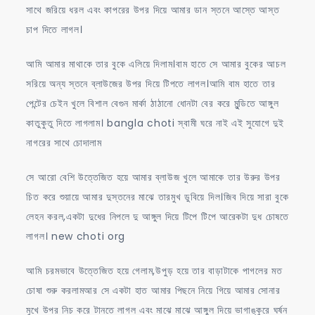
সাথে জরিয়ে ধরল এবং কাপরের উপর দিয়ে আমার ডান স্তনে আস্তে আস্ত
চাপ দিতে লাগল।
আমি আমার মাথাকে তার বুকে এলিয়ে দিলাম।বাম হাতে সে আমার বুকের আচল
সরিয়ে অন্য স্তনে ব্লাউজের উপর দিয়ে টিপতে লাগল।আমি বাম হাতে তার
পেন্টের চেইন খুলে বিশাল বেগুন মার্কা ঠাঠানো ধোনটা বের করে মুন্ডিতে আঙ্গুল
কাতুকুতু দিতে লাগলাম। bangla choti স্বামী ঘরে নাই এই সুযোগে দুই
নাগরের সাথে চোদালাম
সে আরো বেশি উত্তেজিত হয়ে আমার ব্লাউজ খুলে আমাকে তার উরুর উপর
চিত করে শুয়ায়ে আমার দুস্তনের মাঝে তারমুখ ডুবিয়ে দিল।জিব দিয়ে সারা বুকে
লেহন করল,একটা দুধের নিপলে দু আঙ্গুল দিয়ে টিপে টিপে আরেকটা দুধ চোষতে
লাগল। new choti org
আমি চরমভাবে উত্তেজিত হয়ে গেলাম,উপুড় হয়ে তার বাড়াটাকে পাগলের মত
চোষা শুরু করলামআর সে একটা হাত আমার পিছনে নিয়ে গিয়ে আমার সোনার
মুখে উপর নিচ করে টানতে লাগল এবং মাঝে মাঝে আঙ্গুল দিয়ে ভাগাঙ্কুরে ঘর্ষন