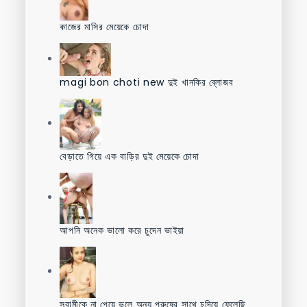
কাজের মাসির মেয়েকে চোদা
magi bon choti new দুই খানকির ব্লোজব
বেড়াতে গিয়ে এক বাড়ির দুই মেয়েকে চোদা
আপনি অনেক ভালো করে চুদেন ভাইয়া
স্বামীকে না পেয়ে ভুলে অন্য পুরুষের সাথে চুদিয়ে ফেলেছি