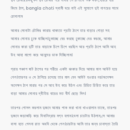
কিযে ঠাপ, bangla choti স্বামী ঘরে নাই এই সুযোগে দুই নাগরের সাথে
চোদালাম
আমার সোনাটা চৌকির কারায় থাকাতে প্রতি ঠাপে তার বাড়ার গোড়া সহ
আমার সোনায় ঢুকে যাচ্ছিল।ঢুকাচ্ছে বের করছে ঢুকাচ্ছে বের করছে, আমার
সোনার কারা দুটি তার বাড়াকে চিপে চিপে ধরছিল আর প্রতি ঠাপে আমি আহ
উহ আহা মাগো করে আনন্দের ডাক দিচ্ছিলাম।
প্রায় পঞ্চাশ ষাট ঠাপের পর শরীরে একটা ঝংকার দিয়ে আমার মাল আউট হয়ে
গেল।তারপর ও সে ঠাপিয়ে চলেছে তার মাল যেন আউট হওয়ার নয়।অনেক্ষন
অনেক্ষন ঠাপ মারার পর সে আহ উহ করে উঠল এবং চিরিত চিরিত করে তার
বাড়া আমার সোনায় দ্বীতিয় বারের মত বীর্য ছেড়ে দিল।
তারপর গোসল করলাম দুজনে আমার পাক করা খানা খাওয়ালাম তাকে, তারপর
দুজনে জড়াজড়ি করে দিবানিদ্রায় মগ্ন হলাম।বেলা চারটায় উঠলাম,সে আমার
বাসা হতে গেলনা রাত অবদি থেকে গেল।চারটায় আমি তার জন্য চানাস্তা তৈরি