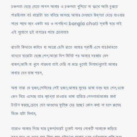
চঞ্চলতা বেড়ে যেতে লাগল আমার এ চঞ্চলতা খুশিতে না দুঃখে আমি বুঝতে
পারছিলাম না। বারোটা যত ঘনিয়ে আসছে আমার দেহমনে উষ্ণতা বেড়ে যাওয়ার
সাথে সাথে মনে একটা ভয় ও লাগছিল। bangla choti স্বামী ঘরে নাই
এই সুযোগে দুই নাগরের সাথে চোদালাম
রাতটা কিভাবে কাটবে বা আরো বেশি রাতে আমার স্বামী এসে যায়।ভাবতে
ভাবতে বারোটা বেজে গেল,আরো বিশ মিনিট পর আমার দরজায় বেল
বাজল,আমি না খুলে পারবনা তাই দেরি না করে খুলেই দিলাম।খুলেই আমার
মাথায় যেন বাজ পরল,
অমা তারা যে দুজন,সেদিনের সেই দুজন,আমার মুখের ভাষা বন্ধ হয়ে গেল,ওকে
কেন নিয়ে এসেছে তার ব্যাখ্যা চাওয়ার ভাষা হারিয়ে পেললাম।আমার মাথা
টনটন করছে,চোখে যেন আগুনের ফুল্কি বের হচ্ছে। কোন কথা না বলে রুমের
দিকে হাটা দিলাম,
তারাও আমার পিছে ঘরে ঢুকল।ঘরেই ঢুকেই অপর লোকটি আমাকে জড়িয়ে
ধরল,আর সে অন্য ঘরে গিয়ে শুয়ে রইল।সে আমার চরম দুর্বলতাকে পুজি করে