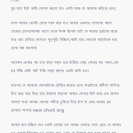
ঘুম হতে উঠে আমি গোসল করতে যাব এমনি সময় সে আমাকে জড়িয়ে ধরল,
বলল আমার ধোনটা চোষে গরম করে দাও আবার একবার গোসলের আগে
তোমায় চোদব।আমরা আগে থেকে উলঙ্গ ছিলাম তাই সে আমার দুরানের মাঝে
তার হাত চালিয়ে সোনাতে সুড়সুড়ি দিচ্ছিল,আমি তার নেতানো বাড়াটাকে ধরে
চোষা শুরু করলাম।
অনেক্ষন চোষার পর তার বাড়া শক্ত হয়ে ঠাঠিয়ে গেছে লোহার মত শক্ত,যেন
ছয় ইঞ্চি মোটা আট ইঞ্চি লম্বা মাপের একটা কাটা রড।
তারপর সে আমাকে কোমরটাকে চৌকির কারায় রেখে পাদুটোকে মাটিতে লাগিয়ে
চিত করে শুয়ে দিয়ে তার ঠাঠানো বাড়াকে আমার সোনায় ফিট করে এক ঠেলায়
সমস্ত বাড়া আমার সোনার গভীরে ঢুকিয়ে দিয়ে ঠাপ না মেরে আমার দুধ
চোষতে লাগল। new choti org
আমার মনে হচ্ছিল যেন একটা লোহার রড আমার সোনায় গেথে রেখে সে আমার
দুধ চোষছে।কিছুক্ষন দুধ চোষার পরে এবার সে ঠাপানো শুরু করল,হায়রে হায়