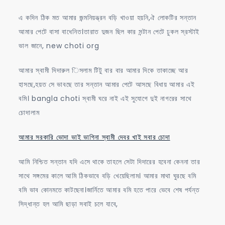
এ কদিন ঠিক মত আমার জন্মনিয়ন্ত্রন বড়ি খাওয়া হয়নি,ঐ লোকটির সন্তান
আমার পেটে বাসা বাধেনিত।তারাত দুজন ছিল কার সন্টান পেটে ঢুকল স্রস্টাই
ভাল জানে, new choti org
আমার স্বামী দিদারুল িসলাম টিটু বার বার আমার দিকে তাকাচ্ছে আর
হাসছে,হয়ত সে ভাবছে তার সন্তান আমার পেটে আসছে বিধায় আমার এই
বমি। bangla choti স্বামী ঘরে নাই এই সুযোগে দুই নাগরের সাথে
চোদালাম
আমার সরকারি ভোদা ভাই ভাগিনা স্বামী দেবর খাই সবার চোদা
আমি নিশ্চিত সন্তান যদি এসে থাকে তাহলে সেটা দিদারের হবেনা কেননা তার
সাথে সঙ্গমের কালে আমি ঠিকভাবে বড়ি খেয়েছিলাম। আমার মাথা ঘুরছে বমি
বমি ভাব কোনমতে কাটছেনা।জার্নিতে আমার বমি হতে পারে ভেবে শেষ পর্যন্ত
সিদ্ধান্ত হল আমি ছাড়া সবাই চলে যাবে,