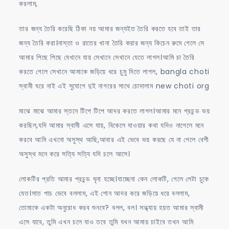
করলাম,
তার জন্য তৈরি করেছি ঠিকা নয় আমার জন্যইত তৈরি করতে হবে তাই তার
জন্য তৈরি করা।নাস্তা ও রাতের খানা তৈরি করার জন্য কিচেন রুমে গেলে সে
আমার পিছে পিছে যেখানে যায় সেখানে সেখানে যেতে লাগল।আমি চা তৈরি
করতে গেলে সেখানে আমাকে জড়িয়ে ধরে চুমু দিতে লাগল, bangla choti
স্বামী ঘরে নাই এই সুযোগে দুই নাগরের সাথে চোদালাম new choti org
মাঝে মাঝে আমার স্তনে টিপে টিপে আদর করতে লাগল।আমার মনে প্রচন্ড ভয়
করছিল,যদি আমার স্বামী এসে যায়, বিকেলে যাওয়ার কথা যদিও নাগেলে মনে
করবে আমি এখনো অসুস্থ আছি,আবার এই ভেবে ভয় করছে যে না গেলে বেশী
অসুস্থ মনে করে সত্যি সত্যি যদি চলে আসে।
লোকটির প্রতি আমার প্রচন্ড ঘৃনা হচ্ছে।যাচ্ছেনা কেন লোকটি, গেলে লেটা চুকে
যেত।সাত পাচ ভেবে বললাম, এই শোন আদর করে জড়িয়ে ধরে বললাম,
তোমাকে একটা অনুরোধ করব শুনবে? বলল, বল। সন্ধ্যায় হয়ত আমার স্বামী
এসে যাবে, তুমি এখন চলে যাও তবে তুমি যখন আমায় চাইবে তখন আমি