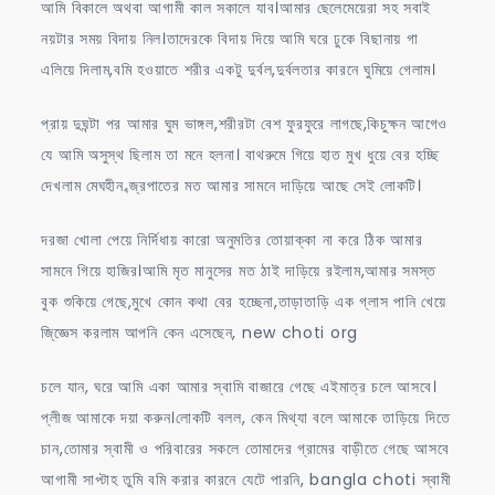
আমি বিকালে অথবা আগামী কাল সকালে যাব।আমার ছেলেমেয়েরা সহ সবাই
নয়টার সময় বিদায় নিল।তাদেরকে বিদায় দিয়ে আমি ঘরে ঢুকে বিছানায় গা
এলিয়ে দিলাম,বমি হওয়াতে শরীর একটু দুর্বল,দুর্বলতার কারনে ঘুমিয়ে গেলাম।
প্রায় দুঘন্টা পর আমার ঘুম ভাঙ্গল,শরীরটা বেশ ফুরফুরে লাগছে,কিচুক্ষন আগেও
যে আমি অসুস্থ ছিলাম তা মনে হলনা। বাথরুমে গিয়ে হাত মুখ ধুয়ে বের হচ্ছি
দেখলাম মেঘহীন ব্জ্রপাতের মত আমার সামনে দাড়িয়ে আছে সেই লোকটি।
দরজা খোলা পেয়ে নির্দিধায় কারো অনুমতির তোয়াক্কা না করে ঠিক আমার
সামনে গিয়ে হাজির।আমি মৃত মানুসের মত ঠাই দাড়িয়ে রইলাম,আমার সমস্ত
বুক শুকিয়ে গেছে,মুখে কোন কথা বের হচ্ছেনা,তাড়াতাড়ি এক গ্লাস পানি খেয়ে
জি্জ্ঞেস করলাম আপনি কেন এসেছেন, new choti org
চলে যান, ঘরে আমি একা আমার স্বামি বাজারে গেছে এইমাত্র চলে আসবে।
প্লীজ আমাকে দয়া করুন।লোকটি বলল, কেন মিথ্যা বলে আমাকে তাড়িয়ে দিতে
চান,তোমার স্বামী ও পরিবারের সকলে তোমাদের গ্রামের বাড়ীতে গেছে আসবে
আগামী সাপ্টাহ তুমি বমি করার কারনে যেটে পারনি, bangla choti স্বামী