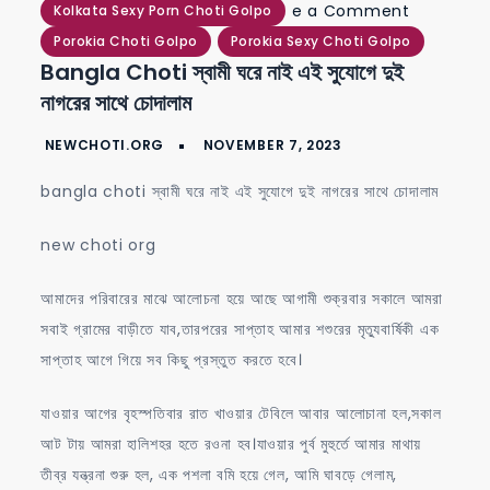
on
e a Comment
Kolkata Sexy Porn Choti Golpo
bangla
Porokia Choti Golpo
Porokia Sexy Choti Golpo
Bangla Choti স্বামী ঘরে নাই এই সুযোগে দুই
choti
নাগরের সাথে চোদালাম
স্বামী
ঘরে
নাই
bangla choti স্বামী ঘরে নাই এই সুযোগে দুই নাগরের সাথে চোদালাম
এই
সুযোগে
new choti org
দুই
নাগরের
আমাদের পরিবারের মাঝে আলোচনা হয়ে আছে আগামী শুক্রবার সকালে আমরা
সাথে
সবাই গ্রামের বাড়ীতে যাব,তারপরের সাপ্তাহ আমার শশুরের মৃত্যুবার্ষিকী এক
চোদালাম
সাপ্তাহ আগে গিয়ে সব কিছু প্রস্তুত করতে হবে।
যাওয়ার আগের বৃহস্পতিবার রাত খাওয়ার টেবিলে আবার আলোচানা হল,সকাল
আট টায় আমরা হালিশহর হতে রওনা হব।যাওয়ার পুর্ব মুহুর্তে আমার মাথায়
তীব্র যন্ত্রনা শুরু হল, এক পশলা বমি হয়ে গেল, আমি ঘাবড়ে গেলাম,