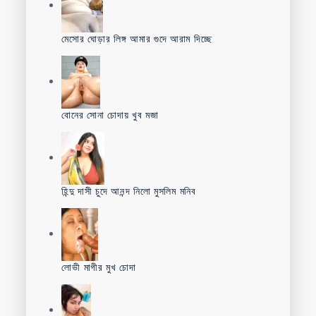
মেসোর ঘোড়ার লিঙ্গ আমার গুদে আরাম দিচ্ছে
বোনের সোনা চোদায় খুব মজা
হিন্দু দাসী চুদে আনন্দ নিলো মুসলিম মনিব
লোভী মাগীর মুখ চোদা