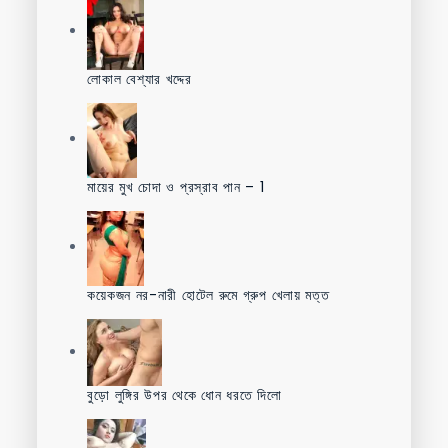
লোকাল বেশ্যার খদ্দের
মায়ের মুখ চোদা ও প্রস্রাব পান – 1
কয়েকজন নর-নারী হোটেল রুমে গ্রুপ খেলায় মত্ত
বুড়ো লুঙ্গির উপর থেকে ধোন ধরতে দিলো