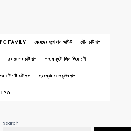
PO FAMILY
মেয়েদের মুখে মাল আউট
যৌন চটি গল্প
দুধ চোদার চটি গল্প
পাছার ফুটো জিভ দিয়ে চাটা
গুদ চাটাচাটি চটি গল্প
গ্যাংব্যাং চোদাচুদির গল্প
OLPO
Search