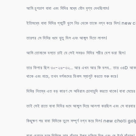
আমি চুপচাপ বাবা এবং দিদির মধ্যে যৌন দৃশ্য দেখছিলাম।
ইতিমধ্যে বাবা দিদির প্যান্টি খুলে নিচ থেকে তাকে নগ্ন করে দিল। n
তারপর সে দিদির গুদে থুতু দিল এবং আঙ্গুল দিতে লাগল।
আমি তোমাকে বলতে চাই যে সেই সময়ও দিদির শরীর বেশ ভরা ছিল।
তার ফিগার ছিল ৩০-২৬-৩২… আর এখন আর কি বলব… তার ৩৪D আকারের বড
থাকে এবং নাচে, তখন দর্শকদের ডিকস স্যালুট করতে শুরু করে।
দিদির নিতম্ব এত বড় কারণ সে অবিরাম চোদাচুদি করতে থাকে। বাবা মেয়ের স
তাই সেই রাতে বাবা দিদির গুদে আঙ্গুল দিয়ে আলগা করছিল এবং সে বারবার
কিছুক্ষণ পর বাবা দিদিকে তুলে সম্পূর্ণ নগ্ন করে দিল। new choti go
বাবা চেয়ারে বসে দিদিকে তার বাঁড়ার উপর বসিয়ে দিল এবং সে উঠে দাঁড়াল।