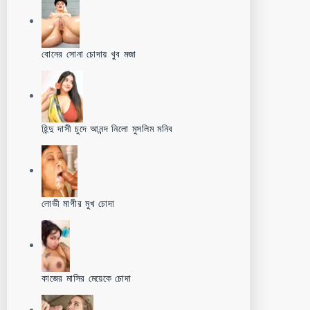
বোনের সোনা চোদায় খুব মজা
হিন্দু দাসী চুদে আনন্দ নিলো মুসলিম মনিব
লোভী মাগীর মুখ চোদা
কাজের মাসির মেয়েকে চোদা