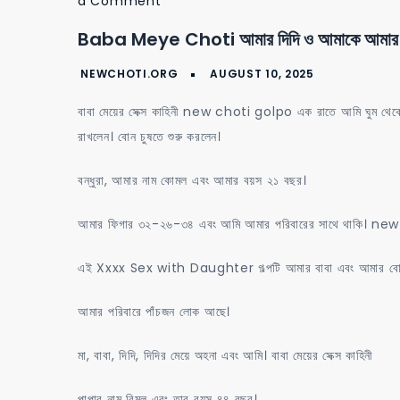
on
a Comment
baba
Baba Meye Choti আমার দিদি ও আমাকে আমার বা
meye
choti
আমার
বাবা মেয়ের সেক্স কাহিনী new choti golpo এক রাতে আমি ঘুম থেকে উ
দিদি
রাখলেন। বোন চুষতে শুরু করলেন।
ও
আমাকে
বন্ধুরা, আমার নাম কোমল এবং আমার বয়স ২১ বছর।
আমার
আমার ফিগার ৩২-২৬-৩৪ এবং আমি আমার পরিবারের সাথে থাকি। n
বাবা
চুদে
এই Xxxx Sex with Daughter গল্পটি আমার বাবা এবং আমার বোনক
আমার পরিবারে পাঁচজন লোক আছে।
মা, বাবা, দিদি, দিদির মেয়ে অহনা এবং আমি। বাবা মেয়ের সেক্স কাহিনী
পাপার নাম বিমল এবং তার বয়স ৪৪ বছর।