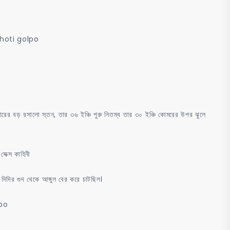
ew choti golpo
় রসালো স্তন, তার ৩৬ ইঞ্চি পুরু নিতম্ব তার ৩০ ইঞ্চি কোমরের উপর ঝুলে
েক্স কাহিনী
 দিদির গুদ থেকে আঙ্গুল বের করে চাটছিল।
lpo