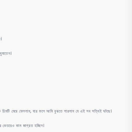
ল।
ুমাতেন।
ী
 চিমটি মেরে ফেললাম, যার ফলে আমি বুঝতে পারলাম যে এই সব সত্যিই ঘটছে।
র ভেতরেও কাম জাগ্রত হচ্ছিল।