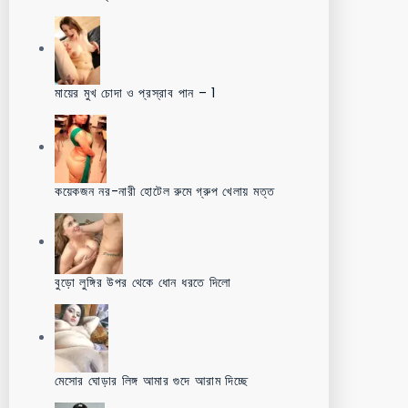
মায়ের মুখ চোদা ও প্রস্রাব পান – 1
কয়েকজন নর-নারী হোটেল রুমে গ্রুপ খেলায় মত্ত
বুড়ো লুঙ্গির উপর থেকে ধোন ধরতে দিলো
মেসোর ঘোড়ার লিঙ্গ আমার গুদে আরাম দিচ্ছে