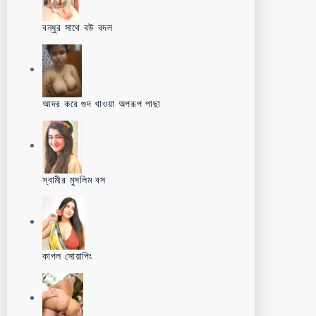
বন্ধুর সাথে বউ বদল
আদর করে গুদ খাওয়া অপরূপ পাছা
স্বামীর মুসলিম বস
কাপল সোয়াপিং