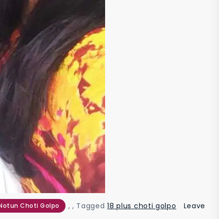
,
,
Tagged
18 plus choti golpo
Leave
Notun Choti Golpo