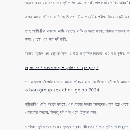
আমার বয়স ২৬ বসর আর দ্বীপালির ১৯. আমরা কোলকাতায় থাকি, আমি বিজ়্ন
এখন আসল ঘটনায় আসি. আমি তখন উচ্চ মাধ্যমিক পরীক্ষা দিয়ে রেজ়ল্ট এর অ
তাই আমি ঠিক করলাম আমি গ্রামের বাড়ি বেড়াতে যাবো. আমার গ্রামের বা
নজর গেলো, ওর নাম দ্বীপালি.
আমার গ্রামে এক ফ্রেংড ছিল. ও উচ্চ মাধ্যমিক দিয়েছে. ওর নাম সুনীল. 
ছেলের সব বীর্য খেল আম্মু – মুসলিম মা ছেলে চুদাচুদি
ওর মাধ্যমে দ্বীপালির সাথে আমার পরিচয় হলো. আমি আর দ্বীপালি আসতে 
o bou group sex choti golpo 2024
দ্বীপালিও সেটা গ্রহণ করলো. এক মাসের মাথায় আমাদের প্রেম হয়ে গেলো.
প্রোপোজ় করলো, কিন্তু দ্বীপালি ওকে রিফ্যূজ় করে.
একারণে সুনীল আর আমার দূরত্ব বাড়তে থাকে.আমি আর দ্বীপালি কিছুদিন 