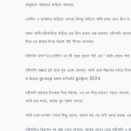
অজুহাতে আমাদের বাড়িতে আসতো.
একদিন ও আমাদের বাড়িতে এসেছে কিন্তু বাড়িতে আমি ছাড়া কেও ছিল না.
হঠাত আমি দ্বীপালিকে জড়িয়ে ধরে কিস করতে শুরু করলাম. দ্বীপালি প্রথ
দিয়ে ওর জামার উপর দিয়েই মাই টিপতে লাগলাম.
দ্বীপালি বলল”ওহ ডার্লিংগ ওহ কী করো ব্যাথা পাই তো.” আমি কোনো কথা না
দ্বীপালি লজ্জায় দুই হাতে মুখ ঢেকে ফেল্লো. আমি ওকে বিছানায় শুইয়ে দ
o bou group sex choti golpo 2024
দ্বীপালি ব্যাথায় চিতকার দিয়ে উঠলো. ওর গুদ দিয়ে রক্তও পড়তে লাগলো.
আমি মরে যাবো, আমার খুব ব্যাথা লাগছে.
আমি ওকে বললাম “সোনা কিছু হবেনা, প্রথম বার তো তাই ব্যাথা করছে এক
দ্বীপালিও কিছুক্ষন পর মজা পেতে লাগলো. আমার চোদন খেয়ে দ্বীপালি ৩ ব