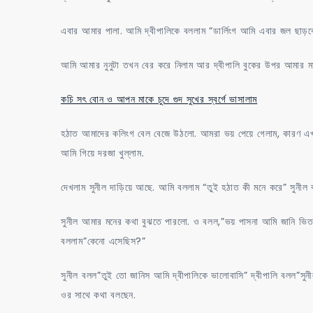
এবার আমার পালা. আমি দ্বীপালিকে বললাম “ডার্লিংগ আমি এবার জল ছাড়ব
আমি আমার নুনুটা তখন বের করে নিলাম আর দ্বীপালি বুকের উপর আমার ম
কচি সৎ বোন ও আপন মাকে চুদে গুদ সুখের স্বর্গে ভাসালাম
হঠাত আমাদের কলিংগ বেল বেজে উঠলো. আমরা ভয় পেয়ে গেলাম, কারণ এ
আমি গিয়ে দরজা খুল্লাম.
দেখলাম সুনীল দাড়িয়ে আছে. আমি বললাম “তুই হঠাত কী মনে করে” সুনী
সুনীল আমার মনের কথা বুঝতে পারলো. ও বলল,”ভয় পাসনা আমি জানি ভিত
বললাম”কেনো এসেছিস?”
সুনীল বলল”তুই তো জানিস আমি দ্বীপালিকে ভালোবাসি” দ্বীপালি বলল”স
ওর সাথে কথা বলছেন.