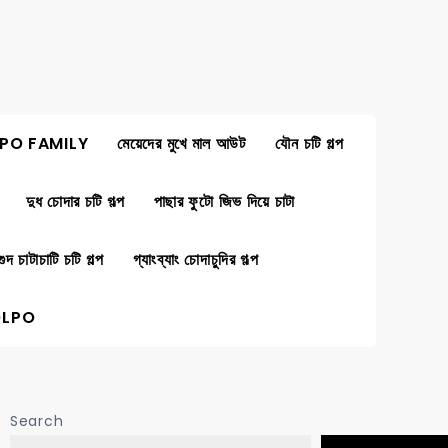
PO FAMILY
মেয়েদের মুখে মাল আউট
যৌন চটি গল্প
দুধ চোদার চটি গল্প
পাছার ফুটো জিভ দিয়ে চাটা
গুদ চাটাচাটি চটি গল্প
গ্যাংব্যাং চোদাচুদির গল্প
OLPO
Search