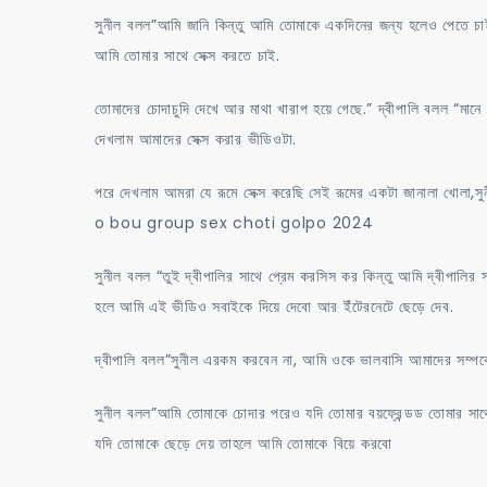
সুনীল বলল”আমি জানি কিন্তু আমি তোমাকে একদিনের জন্য হলেও পেতে চাই
আমি তোমার সাথে সেক্স করতে চাই.
তোমাদের চোদাচুদি দেখে আর মাথা খারাপ হয়ে গেছে.” দ্বীপালি বলল “ম
দেখলাম আমাদের সেক্স করার ভীডিওটা.
পরে দেখলাম আমরা যে রূমে সেক্স করেছি সেই রূমের একটা জানালা খোলা,স
o bou group sex choti golpo 2024
সুনীল বলল “তুই দ্বীপালির সাথে প্রেম করসিস কর কিন্তু আমি দ্বীপালি
হলে আমি এই ভীডিও সবাইকে দিয়ে দেবো আর ইঁটেরনেটে ছেড়ে দেব.
দ্বীপালি বলল”সুনীল এরকম করবেন না, আমি ওকে ভালবাসি আমাদের সম্পর্ক
সুনীল বলল”আমি তোমাকে চোদার পরেও যদি তোমার বয়ফ্রেন্ডড তোমার সা
যদি তোমাকে ছেড়ে দেয় তাহলে আমি তোমাকে বিয়ে করবো