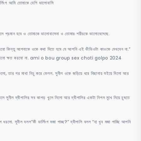
র্লিংগ আমি তোমাকে বেশি ভালোবাসি
করলে প্রমান হবে ও তোমাকে ভালোবাসেনা ও তোমার শরীরকে ভালোবেসেছে.
স করবো কিন্তু আপনাকে ওকে কথা দিতে হবে যে আপনি এই ভীডিওটা কাওকে দেখবেন না.”
তোমার কোনো ক্ষত করবো না. ami o bou group sex choti golpo 2024
তাকলো, তার পর মাথা নিচু করে ফেলল. সুনীল ওকে জড়িয়ে ধরে বিছানায় শুইয়ে দিলো আর
লে সুনীল দ্বীপালির সব কাপড় খুলে নিলো আর দ্বীপালির একটা নিপল মুখে নিয়ে চুষতে
রলো. সুনীল বলল”কী ডার্লিংগ মজা পাচ্ছ?” দ্বীপালি বলল “হা খুব মজা পাচ্ছি আপনি