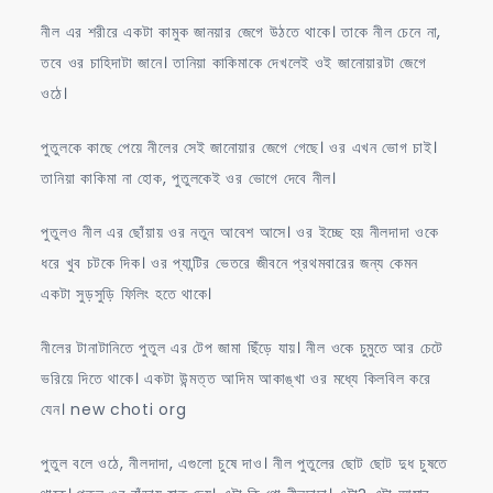
নীল এর শরীরে একটা কামুক জানয়ার জেগে উঠতে থাকে। তাকে নীল চেনে না,
তবে ওর চাহিদাটা জানে। তানিয়া কাকিমাকে দেখলেই ওই জানোয়ারটা জেগে
ওঠে।
পুতুলকে কাছে পেয়ে নীলের সেই জানোয়ার জেগে গেছে। ওর এখন ভোগ চাই।
তানিয়া কাকিমা না হোক, পুতুলকেই ওর ভোগে দেবে নীল।
পুতুলও নীল এর ছোঁয়ায় ওর নতুন আবেশ আসে। ওর ইচ্ছে হয় নীলদাদা ওকে
ধরে খুব চটকে দিক। ওর প্যান্টির ভেতরে জীবনে প্রথমবারের জন্য কেমন
একটা সুড়সুড়ি ফিলিং হতে থাকে।
নীলের টানাটানিতে পুতুল এর টেপ জামা ছিঁড়ে যায়। নীল ওকে চুমুতে আর চেটে
ভরিয়ে দিতে থাকে। একটা উন্মত্ত আদিম আকাঙ্খা ওর মধ্যে কিলবিল করে
যেন। new choti org
পুতুল বলে ওঠে, নীলদাদা, এগুলো চুষে দাও। নীল পুতুলের ছোট ছোট দুধ চুষতে