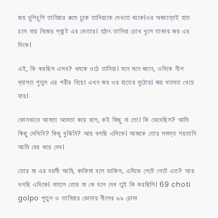
জয় চুপিচুপি তানিয়ার রুমে ঢুকে তানিয়াকে দেখতে থাকে।ওর অজান্তেই হাত
চলে যায় নিজের প্যান্ট এর ভেতরে। হঠাৎ তানিয়া চোখ খুলে তাকায় জয় এর
দিকে।
এই, কি করছিস এসব? ধমকে ওঠে তানিয়া। মনে মনে জানে, ওদিকে নীল
ব্যাস্ত পুতুল এর শরীর নিয়ে। এখন জয় ওর হাতের মুঠোয়। জয় থতমত খেয়ে
যায়।
কোনভাবে আমতা আমতা করে বলে, কই কিছু না তো। কি ভেবেছিস? আমি
কিছু দেখিনি? কিছু বুঝিনি? আয় বলছি এদিকে। আজকে তোর সমস্ত শয়তানি
আমি বের করে দেব।
তোর মা এর বয়সী আমি, কাকিমা বলে ডাকিস, এদিকে পেটে পেটে এত? আয়
বলছি এদিকে। নাহলে তোর মা কে বলে দেব তুই কি করছিলি। 69 choti
golpo পুতুল ও তানিয়ার ভোদায় নীলের ৬৯ চোদা