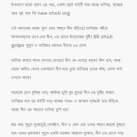
উপভোগ করে। স্নান এর পরে, একটা ছোট নাইটি পরে আছে তানিয়া, আজকে
আর ব্রা পরে নি। new choti org
ওই অবস্থায় দরজা খুলে দেখে সামনে নীল দাঁড়িয়ে। তানিয়ার শরীরে
আপাদমস্তক চোখ দেয় নীল, ওর চোখে উত্তেজক দৃষ্টি। 69 choti
golpo পুতুল ও তানিয়ার ভোদায় নীলের ৬৯ চোদা
তানিয়া ঘামতে থাকে ভেতরে ভেতরে। নীল কে ভেতরে ডাকে। নীল বলে, আজ
থেকে আমিও খেলব একসাথে। নীল ঘরে ঢুকে তানিয়ার দুধের খাঁজ, খোলা থাই
দেখতে থাকে।
সরবাঙ্গে চোখ বুলিয়ে বলে, কাকিমা তুমি খুব সুন্দর। নীল এর দৃষ্টির সামনে
তানিয়ার মনে হয় নাইটি পড়ে থাকার পরেও ও আসলে ল্যাঙটা হয়ে দাঁড়িয়ে
আছে নীল এর সামনে। তানিয়া খুশি হয়।
জয় আর পুতুল লুকোচুরি খেলছিল, নীল ও যোগ দেয় ওদের সাথে। জয়কে খুঁজতে
হবে ওদের দুজনকে। পুতুল একটা দরজার আড়ালে লুকোয়, নীল এর চোখে পড়ে