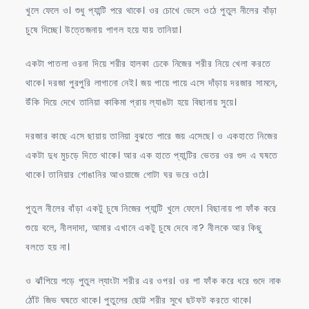
খুলে ফেলে ও। শুধু প্যান্টি পরে থাকে। ওর চোখে ভেসে ওঠে পুতুল নীলের বাঁড়া
চুষে দিচ্ছে। উত্তেজনায় পাগল হয়ে যায় তানিয়া।
একটা পাতলা ওরনা দিয়ে শরীর হালকা ঢেকে নিজের শরীর নিয়ে খেলা করতে
থাকে। দরজা পুরপুরি লাগানো নেই। জয় পায়ে পায়ে এসে দাঁড়ায় দরজার সামনে,
উঁকি দিয়ে দেখে তানিয়া কাকিমা প্রায় ল্যাঙটা হয়ে বিছানায় সুয়ে।
দরজার কাছে এসে ছায়ায় তানিয়া বুঝতে পারে জয় এসেছে। ও একহাতে নিজের
একটা দুধ মুচড়ে দিতে থাকে। আর এক হাতে প্যান্টির ভেতর ওর গুদ এ ঘষতে
থাকে। তানিয়ার গোঙানির আওয়াজে গোটা ঘর ভরে ওঠে।
পুতুল নীলের বাঁড়া একটু চুষে নিজের প্যান্টি খুলে ফেলে। বিছানায় পা ফাঁক করে
শুয়ে বলে, নীলদাদা, আমার এখানে একটু চুষে দেবে না? নীলকে আর কিছু
বলতে হয় না।
ও ঝাঁপিয়ে পড়ে পুতুল ল্যাংটা শরীর এর ওপর। ওর পা ফাঁক করে ধরে গুদে নাক
ঠোঁট জিভ ঘষতে থাকে। পুতুলের ছোট্ট শরীর সুখে ছটফট করতে থাকে।