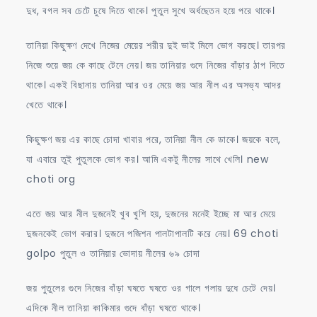
দুধ, বগল সব চেটে চুষে দিতে থাকে। পুতুল সুখে অর্ধছেতন হয়ে পরে থাকে।
তানিয়া কিছুক্ষণ দেখে নিজের মেয়ের শরীর দুই ভাই মিলে ভোগ করছে। তারপর
নিজে শুয়ে জয় কে কাছে টেনে নেয়। জয় তানিয়ার গুদে নিজের বাঁড়ার ঠাপ দিতে
থাকে। একই বিছানায় তানিয়া আর ওর মেয়ে জয় আর নীল এর অসভ্য আদর
খেতে থাকে।
কিছুক্ষণ জয় এর কাছে চোদা খাবার পরে, তানিয়া নীল কে ডাকে। জয়কে বলে,
যা এবারে তুই পুতুলকে ভোগ কর। আমি একটু নীলের সাথে খেলি। new
choti org
এতে জয় আর নীল দুজনেই খুব খুশি হয়, দুজনের মনেই ইচ্ছে মা আর মেয়ে
দুজনকেই ভোগ করার। দুজনে পজিশন পালটাপালটি করে নেয়। 69 choti
golpo পুতুল ও তানিয়ার ভোদায় নীলের ৬৯ চোদা
জয় পুতুলের গুদে নিজের বাঁড়া ঘষতে ঘষতে ওর গালে গলায় দুধে চেটে দেয়।
এদিকে নীল তানিয়া কাকিমার গুদে বাঁড়া ঘষতে থাকে।