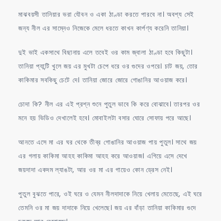
মাঝবয়সী তানিয়ার ভরা যৌবন ও একা ঠাণ্ডা করতে পারবে না। অবশ্য সেই
জন্য নীল এর সাম্নেও নিজেকে মেলে ধরতে কাখন কার্পণ্য করেনি তানিয়া।
দুই ভাই একসাথে বিছানায় এলে তবেই ওর কাম জ্বালা ঠাণ্ডা হবে কিছুটা।
তানিয়া প্যান্টি খুলে জয় এর মুখটা চেপে ধরে ওর গুদের ওপরে। চাট জয়, তোর
কাকিমার সবকিছু চেটে দে। তানিয়া জোরে জোরে গোঙানির আওয়াজ করে।
চোদা কি? নীল এর এই প্রশ্ন শুনে পুতুল ভাবে কি করে বোঝাবে। তারপর ওর
মনে হয় ভিডিও দেখালেই হবে। মোবাইলটা বসার ঘোরে সোফায় পরে আছে।
আনতে এসে মা এর ঘর থেকে তীব্র গোঙানির আওয়াজ পায় পুতুল। সাথে জয়
এর গলায় কাকিমা আহহ কাকিমা আহহ করে আওয়াজ। এগিয়ে এসে দেখে
জয়দাদা একদম ল্যাঙটা, আর ওর মা এর গায়েও কোন ড্রেস নেই।
পুতুল বুঝতে পারে, ওই ঘরে ও যেমন নীলদাদাকে নিয়ে খেলায় মেতেছে, এই ঘরে
তেমনি ওর মা জয় দাদাকে নিয়ে খেলেছে। জয় এর বাঁড়া তানিয়া কাকিমার গুদে