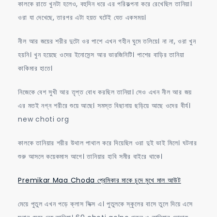
কালকে রাতে খুনটা হলেও, বহুদিন ধরে এর পরিকল্পনা করে রেখেছিল তানিয়া।
ওরা যা দেখেছে, তারপর এটা হয়ত ঘটেই যেত একসময়।
নীল আর জয়ের শরীর দুটো ওর পাশে এখন গহীন ঘুমে তলিয়ে। না না, ওরা খুন
হয়নি। খুন হয়েছে ওদের ইনোসেন্স আর ভারজিনিটি। পাশের বাড়ির তানিয়া
কাকিমার হাতে।
নিজেকে বেশ সুখী আর তৃপ্ত বোধ করছিল তানিয়া। সেও এখন নীল আর জয়
এর মতই নগ্ন শরীরে শুয়ে আছে। সমস্ত বিছানায় ছড়িয়ে আছে ওদের বীর্য।
new choti org
কালকে তানিয়ার শরীর উথাল পাথাল করে দিয়েছিল ওরা দুই ভাই মিলে। ঘটনার
শুরু আসলে কয়েকমাস আগে। তানিয়ার হাবি সমীর বাইরে থাকে।
Premikar Maa Choda প্রেমিকার মাকে চুদে মুখে মাল আউট
মেয়ে পুতুল এখন পড়ে ক্লাস সিক্স এ। পুতুলকে স্কুলের বাসে তুলে দিয়ে এসে