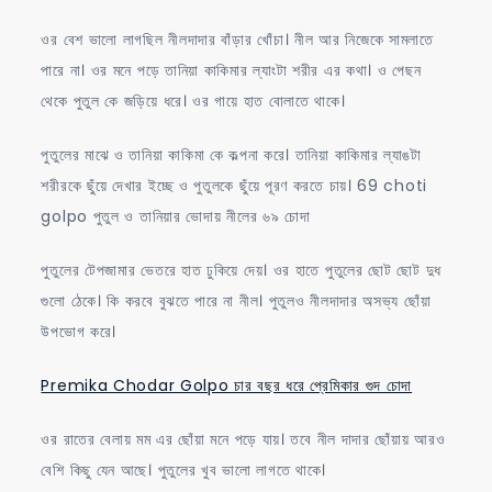
ওর বেশ ভালো লাগছিল নীলদাদার বাঁড়ার খোঁচা। নীল আর নিজেকে সামলাতে
পারে না। ওর মনে পড়ে তানিয়া কাকিমার ল্যাংটা শরীর এর কথা। ও পেছন
থেকে পুতুল কে জড়িয়ে ধরে। ওর গায়ে হাত বোলাতে থাকে।
পুতুলের মাঝে ও তানিয়া কাকিমা কে কল্পনা করে। তানিয়া কাকিমার ল্যাঙটা
শরীরকে ছুঁয়ে দেখার ইচ্ছে ও পুতুলকে ছুঁয়ে পূরণ করতে চায়। 69 choti
golpo পুতুল ও তানিয়ার ভোদায় নীলের ৬৯ চোদা
পুতুলের টেপজামার ভেতরে হাত ঢুকিয়ে দেয়। ওর হাতে পুতুলের ছোট ছোট দুধ
গুলো ঠেকে। কি করবে বুঝতে পারে না নীল। পুতুলও নীলদাদার অসভ্য ছোঁয়া
উপভোগ করে।
Premika Chodar Golpo চার বছর ধরে প্রেমিকার গুদ চোদা
ওর রাতের বেলায় মম এর ছোঁয়া মনে পড়ে যায়। তবে নীল দাদার ছোঁয়ায় আরও
বেশি কিছু যেন আছে। পুতুলের খুব ভালো লাগতে থাকে।