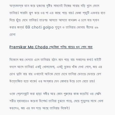
অন্যমনস্ক ভান করে দুজনের দৃষ্টির সামনেই নিজের সায়ার দড়ি খুলে ফেলে
তানিয়া। সায়াটা ঝুপ করে ওর পা এর কাছে পড়ে যায়। ভেজা প্যান্টি একবার হাত
দিয়ে ছুঁয়ে দেখে তানিয়া। তারপর আসতে আসতে বাথরুম এ চলে যায় স্নান
করার জন্য। 69 choti golpo পুতুল ও তানিয়ার ভোদায় নীলের ৬৯
চোদা
Premikar Ma Choda প্রেমিকা পলির মায়ের গুদ পোদ মারা
বিকেলে জয় খেলতে এলে তানিয়ার হঠাৎ মনে পড়ে যায় সকালের কথা। নাইটি
বদলে আসে তানিয়া। একটু খোলামেলা, একটু বুকের খাঁজ দেখা গেলে, জয় এর
চোখ দুটো বার বার ওখানেই আটকে যেতে দেখে তানিয়া ভেতরে ভেতরে বেশ
উত্তেজিত হতে থাকে। ওর সংস্কার যেন কোথায় উড়ে চলে যেতে চায়।
ওকে প্রেগন্যান্ট করা ছাড়া সমীর আর কোন পুরুষের কাজ করেনি। ওর সেক্সি
শরীর ব্যাবহারও করেনা বিশেষ। তানিয়া বুঝতে পারে, মেয়ে পুতুলের সাথে খেলা
করলেও, জয় এর মন পড়ে আছে তানিয়ার দিকেই।