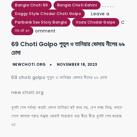
,
,
,
,
,
Bangla Choti 69
Bangla Choti Kahini
Leave a
Doggy Style Chodar Choti Golpo
C
Paribarik Sex Story Bangla
Voda Chodar Golpo
on
omment
নিউ চটি গল্প
69
69 Choti Golpo পুতুল ও তানিয়ার ভোদায় নীলের ৬৯
choti
চোদা
golpo
পুতুল
ও
69 choti golpo পুতুল ও তানিয়ার ভোদায় নীলের ৬৯ চোদা
তানিয়ার
ভোদায়
new choti org
নীলের
খুনটা শেষ পর্যন্ত করেই ফেলল তানিয়া। ঝট করে নয়, বেশ সময় নিয়ে, বলতে
৬৯
গেলে কালকে প্রায় সন্ধ্যা থেকেই সারারাত ধরে ধীরে ধীরে খুনটা শেষ করেছে
চোদা
ও।