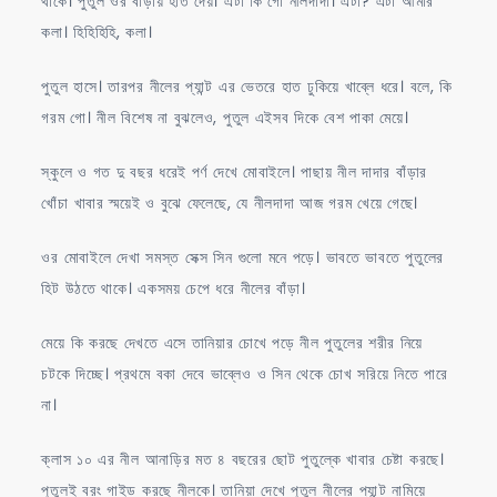
থাকে। পুতুল ওর বাঁড়ায় হাত দেয়। এটা কি গো নীলদাদা। এটা? এটা আমার
কলা। হিহিহিহি, কলা।
পুতুল হাসে। তারপর নীলের প্যান্ট এর ভেতরে হাত ঢুকিয়ে খাব্লে ধরে। বলে, কি
গরম গো। নীল বিশেষ না বুঝলেও, পুতুল এইসব দিকে বেশ পাকা মেয়ে।
স্কুলে ও গত দু বছর ধরেই পর্ণ দেখে মোবাইলে। পাছায় নীল দাদার বাঁড়ার
খোঁচা খাবার স্ময়েই ও বুঝে ফেলেছে, যে নীলদাদা আজ গরম খেয়ে গেছে।
ওর মোবাইলে দেখা সমস্ত সেক্স সিন গুলো মনে পড়ে। ভাবতে ভাবতে পুতুলের
হিট উঠতে থাকে। একসময় চেপে ধরে নীলের বাঁড়া।
মেয়ে কি করছে দেখতে এসে তানিয়ার চোখে পড়ে নীল পুতুলের শরীর নিয়ে
চটকে দিচ্ছে। প্রথমে বকা দেবে ভাব্লেও ও সিন থেকে চোখ সরিয়ে নিতে পারে
না।
ক্লাস ১০ এর নীল আনাড়ির মত ৪ বছরের ছোট পুতুল্কে খাবার চেষ্টা করছে।
পুতুলই বরং গাইড করছে নীলকে। তানিয়া দেখে পুতুল নীলের প্যান্ট নামিয়ে