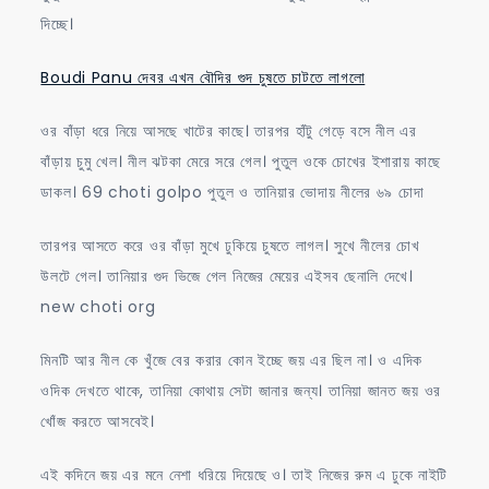
দিচ্ছে।
Boudi Panu দেবর এখন বৌদির গুদ চুষতে চাটতে লাগলো
ওর বাঁড়া ধরে নিয়ে আসছে খাটের কাছে। তারপর হাঁটু গেড়ে বসে নীল এর
বাঁড়ায় চুমু খেল। নীল ঝটকা মেরে সরে গেল। পুতুল ওকে চোখের ইশারায় কাছে
ডাকল। 69 choti golpo পুতুল ও তানিয়ার ভোদায় নীলের ৬৯ চোদা
তারপর আসতে করে ওর বাঁড়া মুখে ঢুকিয়ে চুষতে লাগল। সুখে নীলের চোখ
উলটে গেল। তানিয়ার গুদ ভিজে গেল নিজের মেয়ের এইসব ছেনালি দেখে।
new choti org
মিনটি আর নীল কে খুঁজে বের করার কোন ইচ্ছে জয় এর ছিল না। ও এদিক
ওদিক দেখতে থাকে, তানিয়া কোথায় সেটা জানার জন্য। তানিয়া জানত জয় ওর
খোঁজ করতে আসবেই।
এই কদিনে জয় এর মনে নেশা ধরিয়ে দিয়েছে ও। তাই নিজের রুম এ ঢুকে নাইটি