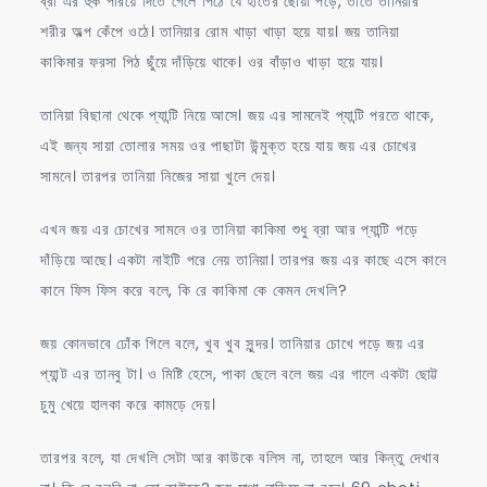
ব্রা এর হুক পরিয়ে দিতে গেলে পিঠে যে হাতের ছোঁয়া পড়ে, তাতে তানিয়ার
শরীর অল্প কেঁপে ওঠে। তানিয়ার রোম খাড়া খাড়া হয়ে যায়। জয় তানিয়া
কাকিমার ফরসা পিঠ ছুঁয়ে দাঁড়িয়ে থাকে। ওর বাঁড়াও খাড়া হয়ে যায়।
তানিয়া বিছানা থেকে প্যান্টি নিয়ে আসে। জয় এর সামনেই প্যান্টি পরতে থাকে,
এই জন্য সায়া তোলার সময় ওর পাছাটা উন্মুক্ত হয়ে যায় জয় এর চোখের
সামনে। তারপর তানিয়া নিজের সায়া খুলে দেয়।
এখন জয় এর চোখের সামনে ওর তানিয়া কাকিমা শুধু ব্রা আর প্যান্টি পড়ে
দাঁড়িয়ে আছে। একটা নাইটি পরে নেয় তানিয়া। তারপর জয় এর কাছে এসে কানে
কানে ফিস ফিস করে বলে, কি রে কাকিমা কে কেমন দেখলি?
জয় কোনভাবে ঢোঁক গিলে বলে, খুব খুব সুন্দর। তানিয়ার চোখে পড়ে জয় এর
প্যান্ট এর তানবু টা। ও মিষ্টি হেসে, পাকা ছেলে বলে জয় এর গালে একটা ছোট্ট
চুমু খেয়ে হালকা করে কামড়ে দেয়।
তারপর বলে, যা দেখলি সেটা আর কাউকে বলিস না, তাহলে আর কিন্তু দেখাব