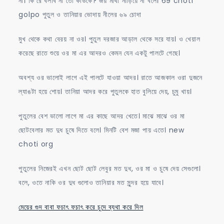
না। কি রে বলবি না তো কাউকে? জয় মাথা নাড়িয়ে না বলে। 69 choti
golpo পুতুল ও তানিয়ার ভোদায় নীলের ৬৯ চোদা
মুখ থেকে কথা বেরয় না ওর। পুতুল দরজার আড়াল থেকে সরে যায়। ও খেয়াল
করেছে রাতে শুয়ে ওর মা এর আদরও কেমন যেন একটু পালটে গেছে।
অবশ্য ওর ভালোই লাগে এই পালটে যাওয়া আদর। রাতে আজকাল ওরা দুজনে
ল্যাঙটা হয়ে শোয়। তানিয়া আদর করে পুতুলকে হাত বুলিয়ে দেয়, চুমু খায়।
পুতুলের বেশ ভালো লাগে মা এর কাছে আদর খেতে। মাঝে মাঝে ওর মা
ছোটবেলার মত দুধ চুষে দিতে বলে। মিনটি বেশ মজা পায় এতে। new
choti org
পুতুলের নিজেরই এখন ছোট ছোট লেবুর মত দুধ, ওর মা ও চুষে দেয় সেগুলো।
বলে, ওতে নাকি ওর দুধ গুলোও তানিয়ার মত সুন্দর হয়ে যাবে।
মেয়ের গুদ বাবা ফচাৎ ফচাৎ করে চুদে ব্যথা করে দিল