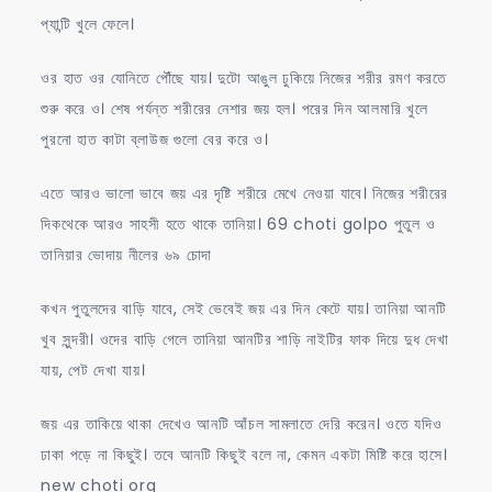
প্যান্টি খুলে ফেলে।
ওর হাত ওর যোনিতে পৌঁছে যায়। দুটো আঙুল ঢুকিয়ে নিজের শরীর রমণ করতে
শুরু করে ও। শেষ পর্যন্ত শরীরের নেশার জয় হল। পরের দিন আলমারি খুলে
পুরনো হাত কাটা ব্লাউজ গুলো বের করে ও।
এতে আরও ভালো ভাবে জয় এর দৃষ্টি শরীরে মেখে নেওয়া যাবে। নিজের শরীরের
দিকথেকে আরও সাহসী হতে থাকে তানিয়া। 69 choti golpo পুতুল ও
তানিয়ার ভোদায় নীলের ৬৯ চোদা
কখন পুতুলদের বাড়ি যাবে, সেই ভেবেই জয় এর দিন কেটে যায়। তানিয়া আনটি
খুব সুন্দরী। ওদের বাড়ি গেলে তানিয়া আনটির শাড়ি নাইটির ফাক দিয়ে দুধ দেখা
যায়, পেট দেখা যায়।
জয় এর তাকিয়ে থাকা দেখেও আনটি আঁচল সামলাতে দেরি করেন। ওতে যদিও
ঢাকা পড়ে না কিছুই। তবে আনটি কিছুই বলে না, কেমন একটা মিষ্টি করে হাসে।
new choti org