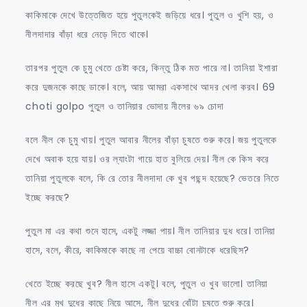
কাকিমাকে দেখে উত্তেজিত হয়ে পুতুলকেই জড়িয়ে ধরে। পুতুল ও খুশি হয়, ও
নীলদাদার বাঁড়া ধরে নেড়ে দিতে থাকে।
তারপর পুতুল কে চুমু খেতে চেষ্টা করে, কিন্তু ঠিক মত পারে না। তানিয়া ইশারা
করে দুজনকে কাছে ডাকে। বলে, আয় আমরা একসাথে আদর খেলা করব। 69
choti golpo পুতুল ও তানিয়ার ভোদায় নীলের ৬৯ চোদা
বলে নীল কে চুমু খায়। পুতুল আবার নীলের বাঁড়া চুষতে শুরু করে। জয় পুতুলকে
দেখে অবাক হয়ে যায়। ওর ল্যাংটা গায়ে হাত বুলিয়ে দেয়। নীল কে কিস করে
তানিয়া পুতুলকে বলে, কি রে তোর নীলদাদা কে খুব পছন্দ হয়েছে? ভেতরে নিতে
ইচ্ছে করছে?
পুতুল মা এর কথা শুনে হাসে, একটু লজ্জা পায়। নীল তানিয়ার দুধ ধরে। তানিয়া
হাসে, বলে, কীরে, কাকিমাকে কাছে না পেয়ে বাচ্চা বোনটাকে ধরেছিস?
খেতে ইচ্ছে করছে খুব? নীল হাসে একটু। বলে, পুতুল ও খুব ভালো। তানিয়া
নীল এর মুখ দুধের কাছে নিয়ে আসে, নীল দুধের বোঁটা চুষতে শুরু করে।