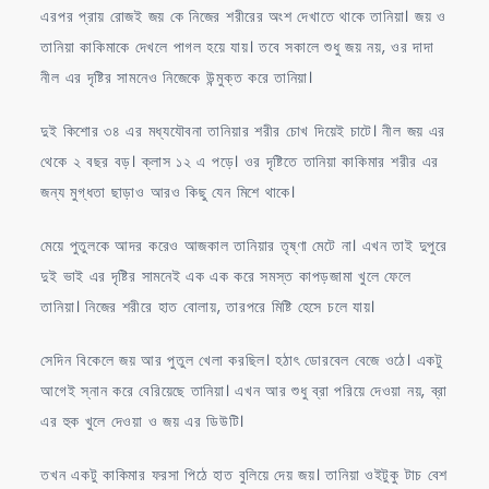
এরপর প্রায় রোজই জয় কে নিজের শরীরের অংশ দেখাতে থাকে তানিয়া। জয় ও
তানিয়া কাকিমাকে দেখলে পাগল হয়ে যায়। তবে সকালে শুধু জয় নয়, ওর দাদা
নীল এর দৃষ্টির সামনেও নিজেকে উন্মুক্ত করে তানিয়া।
দুই কিশোর ৩৪ এর মধ্যযৌবনা তানিয়ার শরীর চোখ দিয়েই চাটে। নীল জয় এর
থেকে ২ বছর বড়। ক্লাস ১২ এ পড়ে। ওর দৃষ্টিতে তানিয়া কাকিমার শরীর এর
জন্য মুগ্ধতা ছাড়াও আরও কিছু যেন মিশে থাকে।
মেয়ে পুতুলকে আদর করেও আজকাল তানিয়ার তৃষ্ণা মেটে না। এখন তাই দুপুরে
দুই ভাই এর দৃষ্টির সামনেই এক এক করে সমস্ত কাপড়জামা খুলে ফেলে
তানিয়া। নিজের শরীরে হাত বোলায়, তারপরে মিষ্টি হেসে চলে যায়।
সেদিন বিকেলে জয় আর পুতুল খেলা করছিল। হঠাৎ ডোরবেল বেজে ওঠে। একটু
আগেই স্নান করে বেরিয়েছে তানিয়া। এখন আর শুধু ব্রা পরিয়ে দেওয়া নয়, ব্রা
এর হুক খুলে দেওয়া ও জয় এর ডিউটি।
তখন একটু কাকিমার ফরসা পিঠে হাত বুলিয়ে দেয় জয়। তানিয়া ওইটুকু টাচ বেশ