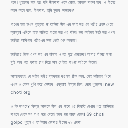
পড়ে। পুতুলের মনে হয়, যদি নীলদাদা ওকে চোদে, তাহলে দারুণ হবে। ও নীলের
কানে কানে বলে, নীলদাদা, তুমি চুদবে আমাকে?
পাশের ঘরে তখন পুতুলের মা তানিয়া নীল এর ভাই জয় এর শরীর চেটে খেতে
ব্যাস্ত। এদিকে হাত নাড়িয়ে যাচ্ছে জয় এর বাঁড়া। ভয় কাতিয়ে উঠে জয় এখন
তানিয়া কাকিমার শরীরএর মজা পেটে শুরু করেছে।
তানিয়ার জিভ এখন জয় এর বাঁড়ার ওপরে ঘুরে বেরাচ্ছে। আবার বাঁড়ার ডগা
মুঠি করে ধরে হথাত চাপ দিয়ে মাল বেরিয়ে যাওয়া আটকে দিচ্ছে।
আআহহহহ, যে শরীর সমীর ব্যাবহার করলনা ঠিক করে, সেই শরীরের খিদে
এখন ও যেমন খুশি করে মেটাবে। এক্তাই ছিন্তা ছিল, মেয়ে পুতুলের। new
choti org
ও কি ভাববে? কিন্তু আজকে নীল এর সাথে ওর কিরতি দেখার পরে তানিয়ার
সামনে থেকে সব বাধা সরে গেছে। তবে জয় বাচ্চা ছেলে। 69 choti
golpo পুতুল ও তানিয়ার ভোদায় নীলের ৬৯ চোদা