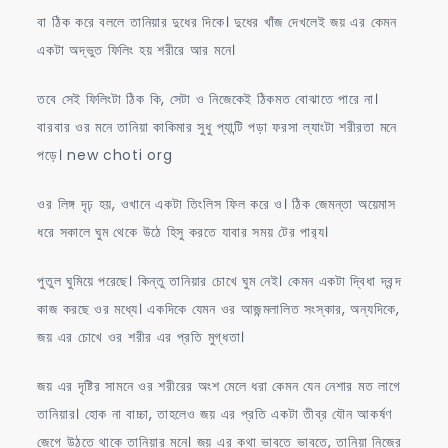
বা ঠিক করে বললে তানিয়ার দুধের দিকে। দুধের খাঁজ দেখলেই জয় এর কেমন
একটা অদ্ভুত ফিলিং হয় শরীরে আর মনে।
তবে সেই ফিলিংটা ঠিক কি, সেটা ও নিজেকেই ঠিকমত বোঝাতে পারে না।
বারবার ওর মনে তানিয়া কাকিমার সুধু প্যান্টি পড়া ফরসা ল্যাংটা শরীরতা মনে
পড়ে। new choti org
ওর লিঙ্গ দৃঢ় হয়, ওখানে একটা তিংলিস ফিল করে ও। ঠিক জেমন্তা অয়েমাস
ধরে সকালে ঘুম থেকে উঠে হিসু করতে যাবার সময় টের পার‍্য।
পুতুল ঘুমিয়ে পরেছে। কিন্তু তানিয়ার চোখে ঘুম নেই। কেমন একটা দ্বিধা দ্বন্দ
কাজ করছে ওর মধ্যে। একদিকে যেমন ওর আজন্মলালিত সংস্কার, অন্যদিকে,
জয় এর চোখে ওর শরীর এর প্রতি মুগ্ধতা।
জয় এর দৃষ্টির সামনে ওর শরীরের অংশ মেলে ধরা কেমন যেন নেশার মত লাগে
তানিয়ার। হোক না বাচ্চা, তাহলেও জয় এর প্রতি একটা তীব্র যৌন আকর্ষণ
জেগে উঠতে থাকে তানিয়ার মনে। জয় এর কথা ভাবতে ভাবতে, তানিয়া নিজের