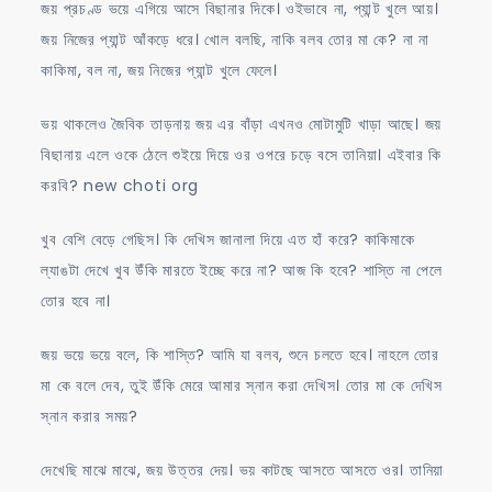
জয় প্রচণ্ড ভয়ে এগিয়ে আসে বিছানার দিকে। ওইভাবে না, প্যান্ট খুলে আয়।
জয় নিজের প্যান্ট আঁকড়ে ধরে। খোল বলছি, নাকি বলব তোর মা কে? না না
কাকিমা, বল না, জয় নিজের প্যান্ট খুলে ফেলে।
ভয় থাকলেও জৈবিক তাড়নায় জয় এর বাঁড়া এখনও মোটামুটি খাড়া আছে। জয়
বিছানায় এলে ওকে ঠেলে শুইয়ে দিয়ে ওর ওপরে চড়ে বসে তানিয়া। এইবার কি
করবি? new choti org
খুব বেশি বেড়ে গেছিস। কি দেখিস জানালা দিয়ে এত হাঁ করে? কাকিমাকে
ল্যাঙটা দেখে খুব উঁকি মারতে ইচ্ছে করে না? আজ কি হবে? শাস্তি না পেলে
তোর হবে না।
জয় ভয়ে ভয়ে বলে, কি শাস্তি? আমি যা বলব, শুনে চলতে হবে। নাহলে তোর
মা কে বলে দেব, তুই উঁকি মেরে আমার স্নান করা দেখিস। তোর মা কে দেখিস
স্নান করার সময়?
দেখেছি মাঝে মাঝে, জয় উত্তর দেয়। ভয় কাটছে আসতে আসতে ওর। তানিয়া