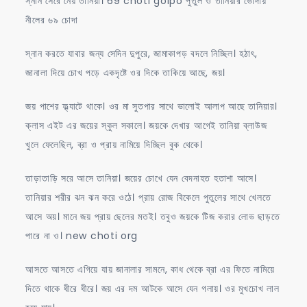
স্নান সেরে নেয় তানিয়া। 69 choti golpo পুতুল ও তানিয়ার ভোদায়
নীলের ৬৯ চোদা
স্নান করতে যাবার জন্য সেদিন দুপুরে, জামাকাপড় বদলে নিচ্ছিল। হঠাৎ,
জানালা দিয়ে চোখ পড়ে একদৃষ্টে ওর দিকে তাকিয়ে আছে, জয়।
জয় পাশের ফ্ল্যাটে থাকে। ওর মা সুতপার সাথে ভালোই আলাপ আছে তানিয়ার।
ক্লাস এইট এর জয়ের স্কুল সকালে। জয়কে দেখার আগেই তানিয়া ব্লাউজ
খুলে ফেলেছিল, ব্রা ও প্রায় নামিয়ে দিচ্ছিল বুক থেকে।
তাড়াতাড়ি সরে আসে তানিয়া। জয়ের চোখে যেন বেদনাহত হতাশা আসে।
তানিয়ার শরীর ঝন ঝন করে ওঠে। প্রায় রোজ বিকেলে পুতুলের সাথে খেলতে
আসে অয়। মানে জয় প্রায় ছেলের মতই। তবুও জয়কে টিজ করার লোভ ছাড়তে
পারে না ও। new choti org
আসতে আসতে এগিয়ে যায় জানালার সামনে, কাধ থেকে ব্রা এর ফিতে নামিয়ে
দিতে থাকে ধীরে ধীরে। জয় এর দম আটকে আসে যেন গলায়। ওর মুখচোখ লাল