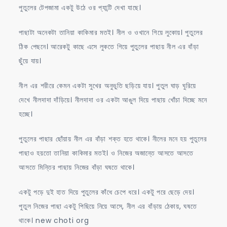
পুতুলের টেপজামা একটু উঠে ওর প্যান্টি দেখা যাছে।
পাছাটা অনেকটা তানিয়া কাকিমার মতই। নীল ও ওখানে গিয়ে লুকোয়। পুতুলের
ঠিক পেছনে। আরেকটু কাছে এসে লুকতে গিয়ে পুতুলের পাছায় নীল এর বাঁড়া
ছুঁয়ে যায়।
নীল এর শরীরে কেমন একটা সুখের অনুভুতি ছড়িয়ে যায়। পুতুল ঘাড় ঘুরিয়ে
দেখে নীলদাদা দাঁড়িয়ে। নীলদাদা ওর একটা আঙুল দিয়ে পাছায় খোঁচা দিচ্ছে মনে
হচ্ছে।
পুতুলের পাছার ছোঁয়ায় নীল এর বাঁড়া শক্ত হতে থাকে। নীলের মনে হয় পুতুলের
পাছাও হয়তো তানিয়া কাকিমার মতই। ও নিজের অজান্তে আসতে আসতে
আসতে মিন্তির পাছায় নিজের বাঁড়া ঘষতে থাকে।
একটু পড়ে দুই হাত দিয়ে পুতুলের কাঁধে চেপে ধরে। একটু পরে ছেড়ে দেয়।
পুতুল নিজের পাছা একটু পিছিয়ে নিয়ে আসে, নীল এর বাঁড়ায় ঠেকায়, ঘষতে
থাকে। new choti org