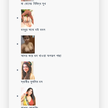
মা বোনের নিষিদ্ধ সুখ
বন্ধুর সাথে বউ বদল
আদর করে গুদ খাওয়া অপরূপ পাছা
স্বামীর মুসলিম বস
কাপল সোয়াপিং