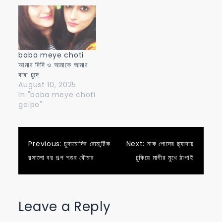
baba meye choti
আমার দিদি ও আমাকে আমার
বাবা চুদে
August 10, 2025
In "baba meye choti
golpo"
Post
Previous:
চুদাচোদির রোমান্টিক
Next:
নাক পোদের ছ্যাদায়
রসালো বর গল্প শশুর বৌমার
ঢুকিয়ে মাগীর মুখে ঠাপাই
navigation
Leave a Reply