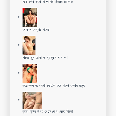
আর দেরি করো না আমার ভিতরে ঢোকাও
লোকাল বেশ্যার খদ্দের
মায়ের মুখ চোদা ও প্রস্রাব পান – 1
কয়েকজন নর-নারী হোটেল রুমে গ্রুপ খেলায় মত্ত
বুড়ো লুঙ্গির উপর থেকে ধোন ধরতে দিলো