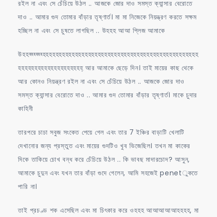
রইল না এবং সে চেঁচিয়ে উঠল .. আজকে জোর দাও সমস্ত ক্যান্সার বেরোতে
দাও .. আমার গুদ তোমার বাঁড়ার তৃষ্ণার্ত। মা মা নিজেকে নিয়ন্ত্রণ করতে সক্ষম
হচ্ছিল না এবং সে চুষতে লাগছিল .. উহহহ আআ প্লিজ আমাকে
উহহহ্হ্হ্হ্হ্হ্হহহহহহহহহহহহহহহহহহহহহহহহহহহহহহহহহহহহহহহহহহহহহহহহ
হহহহহহহহহহহহহহহহহহহহ্ আর আমাকে ছেড়ে দিন। তাই মায়ের কাছ থেকে
আর কোনও নিয়ন্ত্রণ রইল না এবং সে চেঁচিয়ে উঠল .. আজকে জোর দাও
সমস্ত ক্যান্সার বেরোতে দাও .. আমার গুদ তোমার বাঁড়ার তৃষ্ণার্ত। মাকে চুদার
কাহিনী
তারপরে চাচা সবুজ সংকেত পেয়ে গেল এবং তার 7 ইঞ্চির বাড়াটি খেলাটি
দেখানোর জন্য প্রস্তুত এবং মায়ের গুদটিও খুব ভিজেছিল। তখন মা কাকের
দিকে তাকিয়ে চোখ বন্ধ করে চেঁচিয়ে উঠল .. কি ভাবছ মাদারচোদ? আসুন,
আমাকে চুদুন এবং যখন তার বাঁড়া গুদে গেলেন, আমি সহজেই penetুকতে
পারি না।
তাই প্রচণ্ড শক এসেছিল এবং মা চিৎকার করে ওহহহ আআআআআহহহহ, মা