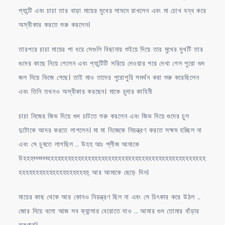
প্যান্টি এবং চাচা তার বাড়া মায়ের মুখের সামনে রাখলেন এবং মা চোখ বন্ধ করে
অস্বীকার করতে শুরু করলেন।
তারপরে চাচা মায়ের পা ধরে সেগুলি বিছানায় শুইয়ে দিয়ে তার মুখের মুখটি তার
গুদের কাছে নিয়ে গেলেন এবং প্যান্টিটি সরিয়ে দেওয়ার পরে দেখা গেল পুরো গুদ
জল দিয়ে ভিজে গেছে। তাই মাও তাদের পুরোপুরি সমর্থন করা শুরু করেছিলেন
এবং তিনি তখনও অস্বীকার করছেন। মাকে চুদার কাহিনী
চাচা নিজের জিভ দিয়ে গুদ চাটতে শুরু করলেন এবং জিভ দিয়ে গুদের চুল
দুটোকে আদর করতে লাগলেন। মা মা নিজেকে নিয়ন্ত্রণ করতে সক্ষম হচ্ছিল না
এবং সে চুষতে লাগছিল .. উহহ আঃ প্লীজ আমাকে
উহহহহ্হ্হ্হ্হ্হ্হহহহহহহহহহহহহহহহহহহহহহহহহহহহহহহহহহহহহহহহহহহহহহহ
হহহহহহহহহহহহহহহহহহহহহ্ আর আমাকে ছেড়ে দিন।
মায়ের কাছ থেকে আর কোনও নিয়ন্ত্রণ ছিল না এবং সে চিৎকার করে উঠল ..
জোর দিয়ে বলো আজ সব ক্যান্সার বেরোতে দাও .. আমার গুদ তোমার বাঁড়ার
তৃষ্ণার্ত।