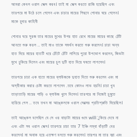
আমরা কেবল ওরাল সেক্স করব। তাই মা সেক্স করতে রাজি হয়েছিল এবং
তারপরে মা উঠে চলে গেলেন এবং চাচার মায়ের পিছনে শোবার ঘরে গেলেন।
মাকে চুদার কাহিনী
শোবার ঘরে সুরজ তার মায়ের মুখের উপর হাত রেখে মায়ের মায়ের কাছে ঠোঁট
আনতে শুরু করল .. তাই মাও তাকে সমর্থন করতে শুরু করলেন। চাচা অন্য
হাত দিয়ে মায়ের হাতটি ধরে ঠোঁটে ঠোঁট লাগিয়ে পুরো উপভোগ করলেন, জিভটা
মুখে ঢুকিয়ে দিলেন এবং মায়ের চুল দুটি হাত দিয়ে ঘষতে লাগলেন।
তারপরে চাচা এক হাতে মায়ের ব্লাউজকে দুহাত দিতে শুরু করলেন এবং মা
অস্বীকার করার চেষ্টা করতে লাগলেন .তবে কোনও লাভ হয়নি। চাচা খুব
তাড়াতাড়ি মায়ের শাড়ি ও ব্লাউজ খুলে দিলেন। তারপরে মা নিজেই চুমুতে
হারিয়ে গেল .. তবে তখন মা আঙ্কেলকে ওরাল সেক্সের প্রতিশ্রুতি দিয়েছিল।
তাই আঙ্কেল বলেছিল যে সে ওর বাড়াটা মায়ের গুদে willুকিয়ে দেবে না
এবং এটা সব ওরাল সেক্স। তারপরে চাচা তার 7 ইঞ্চি লম্বা বাঁড়াটি বের
করলেন। মা অবাক হয়ে এতক্ষণ বলতে শুরু করলেন। তারপর মা তার ব্রা এবং