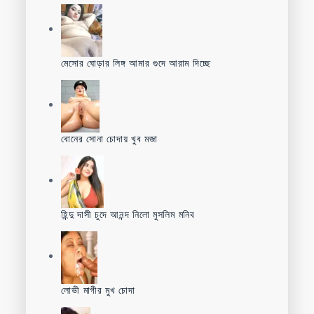
মেসোর ঘোড়ার লিঙ্গ আমার গুদে আরাম দিচ্ছে
বোনের সোনা চোদায় খুব মজা
হিন্দু দাসী চুদে আনন্দ নিলো মুসলিম মনিব
লোভী মাগীর মুখ চোদা