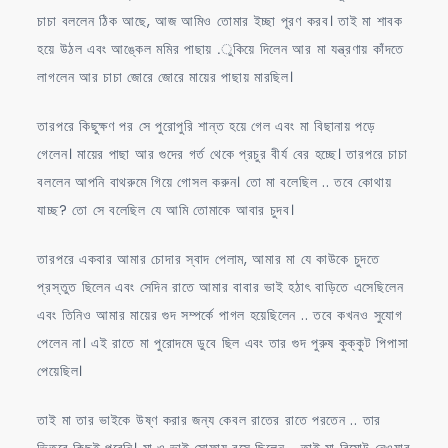
চাচা বললেন ঠিক আছে, আজ আমিও তোমার ইচ্ছা পূরণ করব। তাই মা শাবক
হয়ে উঠল এবং আঙ্কেল মমির পাছায় .ুকিয়ে দিলেন আর মা যন্ত্রণায় কাঁদতে
লাগলেন আর চাচা জোরে জোরে মায়ের পাছায় মারছিল।
তারপরে কিছুক্ষণ পর সে পুরোপুরি শান্ত হয়ে গেল এবং মা বিছানায় পড়ে
গেলেন। মায়ের পাছা আর গুদের গর্ত থেকে প্রচুর বীর্য বের হচ্ছে। তারপরে চাচা
বললেন আপনি বাথরুমে গিয়ে গোসল করুন। তো মা বলেছিল .. তবে কোথায়
যাচ্ছ? তো সে বলেছিল যে আমি তোমাকে আবার চুদব।
তারপরে একবার আমার চোদার স্বাদ পেলাম, আমার মা যে কাউকে চুদতে
প্রস্তুত ছিলেন এবং সেদিন রাতে আমার বাবার ভাই হঠাৎ বাড়িতে এসেছিলেন
এবং তিনিও আমার মায়ের গুদ সম্পর্কে পাগল হয়েছিলেন .. তবে কখনও সুযোগ
পেলেন না। এই রাতে মা পুরোদমে ডুবে ছিল এবং তার গুদ পুরুষ কুক্কুট পিপাসা
পেয়েছিল।
তাই মা তার ভাইকে উষ্ণ করার জন্য কেবল রাতের রাতে পরতেন .. তার
ভিতরে কিছুই পরেনি। মা ও ভাই সোফায় বসে ছিলেন .. তাই মা রিমোট নেওয়ার