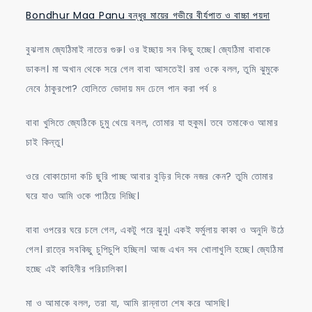
Bondhur Maa Panu বন্ধুর মায়ের গভীরে বীর্যপাত ও বাচ্চা পয়দা
বুঝলাম জ্যেঠিমাই নাতের গুরু। ওর ইচ্ছায় সব কিছু হচ্ছে। জ্যেঠিমা বাবাকে
ডাকল। মা অখান থেকে সরে গেল বাবা আসতেই। রমা ওকে বলল, তুমি ঝুমুকে
নেবে ঠাকুরপো? হোলিতে ভোদায় মদ ঢেলে পান করা পর্ব ৪
বাবা খুসিতে জ্যেঠিকে চুমু খেয়ে বলল, তোমার যা হুকুম। তবে তমাকেও আমার
চাই কিন্তু।
ওরে বোকাচোদা কচি ছুরি পাচ্ছ আবার বুড়ির দিকে নজর কেন? তুমি তোমার
ঘরে যাও আমি ওকে পাঠিয়ে দিচ্ছি।
বাবা ওপরের ঘরে চলে গেল, একটু পরে ঝুনু। একই ফর্মুলায় কাকা ও অনুদি উঠে
গেল। রাত্রে সবকিছু চুপিচুপি হচ্ছিল। আজ এখন সব খোলাখুলি হচ্ছে। জ্যেঠিমা
হচ্ছে এই কাহিনীর পরিচালিকা।
মা ও আমাকে বলল, তরা যা, আমি রান্নাতা শেষ করে আসছি।