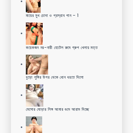
মায়ের মুখ চোদা ও প্রস্রাব পান – 1
কয়েকজন নর-নারী হোটেল রুমে গ্রুপ খেলায় মত্ত
বুড়ো লুঙ্গির উপর থেকে ধোন ধরতে দিলো
মেসোর ঘোড়ার লিঙ্গ আমার গুদে আরাম দিচ্ছে