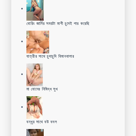
বোরিং জার্নির সময়টা মাগী চুদেই পার করেছি
যাত্রীর সাথে চুদাচুদি বিমানবালার
মা বোনের নিষিদ্ধ সুখ
বন্ধুর সাথে বউ বদল