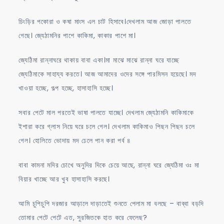
চিংড়ির পকোরা ও কষা মাংস এল চাট হিসাবে।দেখলাম আজ জোড়া পালতে
গেছে। জ্যেঠামনির পাশে কাকিমা, কাকার পাশে মা।
জ্যেঠিমা রান্নাঘরে থাকায় বাবা একা।মা মাঝে মাঝে রান্না ঘরে যাচ্ছে
জ্যেঠিমাকে সাহায্য করতে। আজ আমাদের ওদের সঙ্গে পারমিসন হয়েছে। মদ
খাওয়া হচ্ছে, গল্প হচ্ছে, হাসাহাসি হচ্ছে।
সবার পেটে মাল পরতেই ভাষা পালতে যাচ্ছে। দেখলাম জ্যেঠামনি কাকিমাকে
ইশারা করে গ্লাস নিয়ে ঘরে চলে গেল। দেখলাম কাকিমাও পিছন পিছন চলে
গেল। হোলিতে ভোদায় মদ ঢেলে পান করা পর্ব ৪
বাবা কামনা মদির চোখে অনুদির দিকে চেয়ে আছে, রান্না ঘরে জ্যেঠিমা ওঃ মা
বিয়ার খাচ্ছে আর খুব হাসাহাসি করছে।
আমি চুপিচুপি দরজার আড়ালে দাড়াতেই শুনতে পেলাম মা বলছে – বাব্বা বড়দি
তোমার পেটে পেটে এত, সুরজিতকে হাত করে ফেলেছ?