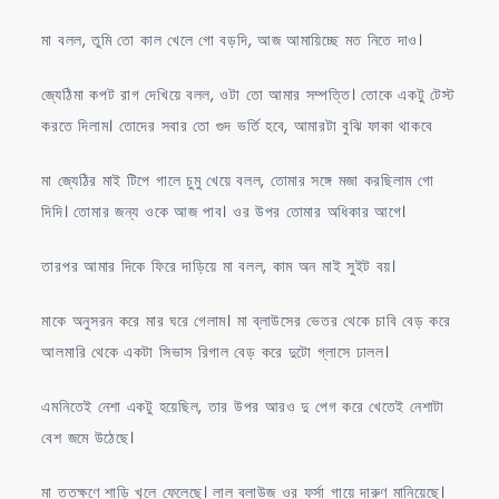
মা বলল, তুমি তো কাল খেলে গো বড়দি, আজ আমায়িচ্ছে মত নিতে দাও।
জ্যেঠিমা কপট রাগ দেখিয়ে বলল, ওটা তো আমার সম্পত্তি। তোকে একটু টেস্ট
করতে দিলাম। তোদের সবার তো গুদ ভর্তি হবে, আমারটা বুঝি ফাকা থাকবে
মা জ্যেঠির মাই টিপে গালে চুমু খেয়ে বলল, তোমার সঙ্গে মজা করছিলাম গো
দিদি। তোমার জন্য ওকে আজ পাব। ওর উপর তোমার অধিকার আগে।
তারপর আমার দিকে ফিরে দাড়িয়ে মা বলল, কাম অন মাই সুইট বয়।
মাকে অনুসরন করে মার ঘরে গেলাম। মা ব্লাউসের ভেতর থেকে চাবি বেড় করে
আলমারি থেকে একটা সিভাস রিগাল বেড় করে দুটো গ্লাসে ঢালল।
এমনিতেই নেশা একটু হয়েছিল, তার উপর আরও দু পেগ করে খেতেই নেশাটা
বেশ জমে উঠেছে।
মা ততক্ষণে শাড়ি খুলে ফেলেছে। লাল ব্লাউজ ওর ফর্সা গায়ে দারুণ মানিয়েছে।