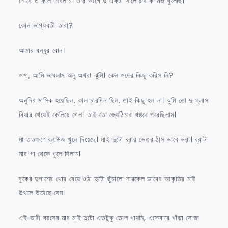
শোবে ত কাল শিখলাম। তার আগে দু একটা সালোয়ার কামিজ খুলেছি।
কোন ভাগ্যবতী তারা?
আমার বন্ধুর বোন।
ওমা, আমি ভাবলাম অনু অথবা ঝুমি। কেন ওদের কিছু করিস নি?
অনুদির মাসিক হয়েছিল, কাল চারদিন ছিল, তাই কিছু হল না। ঝুমি তো দু গ্লাস
বিয়ার খেয়েই কেলিয়ে গেল। তাই তো জ্যেঠিমার খপ্পরে পরেছিলাম।
মা ততক্ষণে ব্লাউজ খুলে দিয়েছে। মাই দুটো ব্রার ভেতর ঠাস ভাবে ভরা। ব্রাটা
মার গা থেকে খুলে দিলাম।
বুকের দুপাশের থোর বেয়ে ওঠা দুটো ছুঁচালো নারকেল ডাবের আকৃতির মাই
উথলে উঠেছে যেন।
এই ভারী বয়সের মার মাই দুটো এতটুকু তোল খায়নি, একেবারে খাঁড়া সোজা