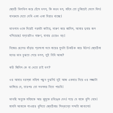
জ্যেঠি খিলখিল করে হেঁসে বলল, কি করব বল, মহিম তো ঢুকিয়েই ফেলে দিল।
বাথরুমে যেতে দেখি একা একা বিয়ার খাচ্ছে।
ভাবলাম ওকে দিয়েই গরমটা কাটায়, দারুণ করে জানিস, আমার দুবার জল
খসিয়েছে। যন্তরটাও দারুণ, বাবার চেয়েও বড়।
নিজের ছেলের বাঁড়ার প্রশংসা শুনে মায়ের মুখটা চিকচিক করে উঠল। জ্যেঠিমা
মনের ভাব বুঝতে পেরে বলল, তুই নিবি আজ?
কচি জিনিস কে না খেতে চাই বল?
ওর আবার বয়স্কা মহিলা পছন্দ বুঝলি। তুই আজ একবার নিয়ে ওর লজ্জাটা
ভাঙ্গিয়ে দে, তারপর তো সবসময় নিতে পারবি।
ভাবছি অনুকে মহিমকে আর ঝুমুকে রবিঙ্কে দেব। পড়ে যে যাকে খুশি নেবে।
মামনি আমাকে পাওয়ার খুসিতে জ্যেঠিমার সিদ্ধান্তে সম্মতি জানালো।