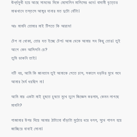
ঊর্ধ্বমুখী হয়ে আছে সামনের দিকে মেসোলিন মালিসের গুনে। বাদামী বৃত্তের
মাঝখানে তস্তসে আঙ্গুর দানার মত দুটো বোঁটা।
আঃ মামনি তোমার মাই টিপতে কি আরাম!
টেপ না খোকা, তোর যত ইচ্ছে টেপ। আজ থেকে আমার সব কিছু তোর। তুই
আগে কেন আসিসনি রে?
তুমি ডাকনি তাই।
নটি বয়, আমি কি জানতাম তুই আমাকে পেতে চাস, সকালে বড়দির মুখে শুনে
আমার ধৈর্য ধরছিল না।
আমি মার একটা মাই চুষতে চুষতে মুখে তুলে জিজ্ঞেস করলাম, কেমন লাগছে
মামনি?
পাজামার উপর দিয়ে আমার ঠাটানো বাঁড়াটা মুঠোয় ধরে বলল, সুখে পাগল হয়ে
জাচ্ছিরে বাবাই সোনা।