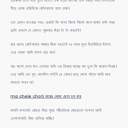
হ্যাঞ্চকা টানে সায়া খুলে দিতেই এক খণ্ড মাংসের ঢিবি নজরে এল। তলপেটের
নীচে থেকে চারিদিকে কোঁকড়ানো বালে ঢাকা।
এত চোদন খাওয়ার পরও চেরাটা কি লাল। কিলো কিলো মাংস জমান ফর্সা পাছা
দুটো দেখলে যে কোনও পুরুষের বাঁড়া টং টং করবেই।
মার গুদের কোটখানায় আমার জিভ পরতেই ওঃ পরম সুখে চিরবিরিয়ে উঠল।
ওরে খোকা আমি পাগল হয়ে যাব।
আঃ মাগো দেখে যাও তোমার নাতি ওর নিজের মায়ের গুদ চুসে কি আরাম দিচ্ছে।
ওরে আমি এত সুখ কোনদিন পাইনি রে সোনা। ছাড় সোনা নইলে আমি আর
থাকতে পারব না।
ma chele choti মায়ের ভোদা ছেলে চুমু খায়
মামনি তলপেটে মোচড় দিয়ে পুরো শরীরটাকে মোচড়াতে লাগল। আমি
এলোপাথাড়ি জিভ চালিয়ে যাচ্ছি।