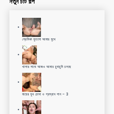
নতুন চটি গল্প
প্রেমিকা মুতলো আমার মুখে
খালার সাথে আজও আমার চুদাচুদি চলছে
মায়ের মুখ চোদা ও প্রস্রাব পান – 3