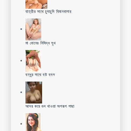
যাত্রীর সাথে চুদাচুদি বিমানবালার
মা বোনের নিষিদ্ধ সুখ
বন্ধুর সাথে বউ বদল
আদর করে গুদ খাওয়া অপরূপ পাছা