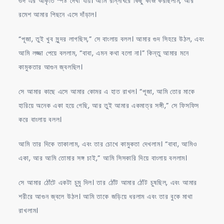
গুদ এর আকৃতি স্পষ্ট দেখা যায়। আমি রান্নাঘরে কিছু কাজ করছিলাম, আর
রমেশ আমার পিছনে এসে দাঁড়াল।
“পূজা, তুই খুব সুন্দর লাগছিস,” সে বাংলায় বলল। আমার গুদ সিহরে উঠল, এবং
আমি লজ্জা পেয়ে বললাম, “বাবা, এমন কথা বলো না।” কিন্তু আমার মনে
কামুকতার আগুন জ্বলছিল।
সে আমার কাছে এসে আমার কোমর এ হাত রাখল। “পূজা, আমি তোর মাকে
হারিয়ে অনেক একা হয়ে গেছি, আর তুই আমার একমাত্র সঙ্গী,” সে ফিসফিস
করে বাংলায় বলল।
আমি তার দিকে তাকালাম, এবং তার চোখে কামুকতা দেখলাম। “বাবা, আমিও
একা, আর আমি তোমার সঙ্গ চাই,” আমি সিসকারি দিয়ে বাংলায় বললাম।
সে আমার ঠোঁটে একটা চুমু দিল। তার ঠোঁট আমার ঠোঁট চুষছিল, এবং আমার
শরীরে আগুন জ্বলে উঠল। আমি তাকে জড়িয়ে ধরলাম এবং তার বুকে মাথা
রাখলাম।