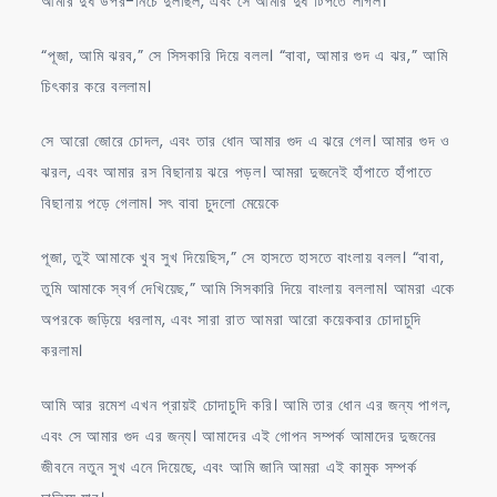
আমার দুধ উপর-নিচে দুলছিল, এবং সে আমার দুধ টিপতে লাগল।
“পূজা, আমি ঝরব,” সে সিসকারি দিয়ে বলল। “বাবা, আমার গুদ এ ঝর,” আমি
চিৎকার করে বললাম।
সে আরো জোরে চোদল, এবং তার ধোন আমার গুদ এ ঝরে গেল। আমার গুদ ও
ঝরল, এবং আমার রস বিছানায় ঝরে পড়ল। আমরা দুজনেই হাঁপাতে হাঁপাতে
বিছানায় পড়ে গেলাম। সৎ বাবা চুদলো মেয়েকে
পূজা, তুই আমাকে খুব সুখ দিয়েছিস,” সে হাসতে হাসতে বাংলায় বলল। “বাবা,
তুমি আমাকে স্বর্গ দেখিয়েছ,” আমি সিসকারি দিয়ে বাংলায় বললাম। আমরা একে
অপরকে জড়িয়ে ধরলাম, এবং সারা রাত আমরা আরো কয়েকবার চোদাচুদি
করলাম।
আমি আর রমেশ এখন প্রায়ই চোদাচুদি করি। আমি তার ধোন এর জন্য পাগল,
এবং সে আমার গুদ এর জন্য। আমাদের এই গোপন সম্পর্ক আমাদের দুজনের
জীবনে নতুন সুখ এনে দিয়েছে, এবং আমি জানি আমরা এই কামুক সম্পর্ক