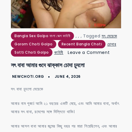
,
,
,
Tagged
সৎ মেয়েকে
Bangla Sex Golpo বাংলা সেক্স কাহিনী
চোদার
Gorom Choti Golpo
Recent Bangla Choti
on
কাহিনী
Leave a Comment
Sotti Choti Golpo
সৎ
সৎ বাবা আমার গুদে ঝাক্কাস চোদা চুদলো
বাবা
আমার
গুদে
সৎ বাবা চুদলো মেয়েকে
ঝাক্কাস
চোদা
আমার নাম পূজা। আমি ২১ বছরের একটি মেয়ে, এবং আমি আমার বাবা, অর্থাৎ
চুদলো
আমার সৎ বাবা, রমেশের সঙ্গে দিল্লিতে থাকি।
আমার আসল বাবা আমার জন্মের কিছু বছর পর মারা গিয়েছিলেন, এবং আমার