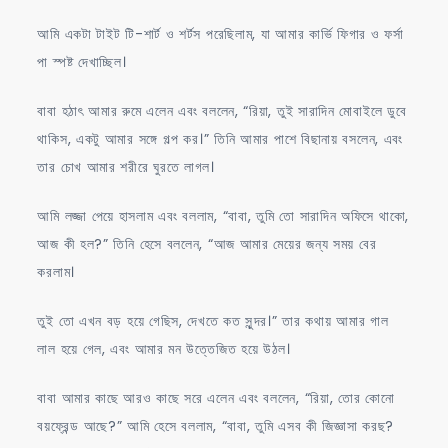
আমি একটা টাইট টি-শার্ট ও শর্টস পরেছিলাম, যা আমার কার্ভি ফিগার ও ফর্সা
পা স্পষ্ট দেখাচ্ছিল।
বাবা হঠাৎ আমার রুমে এলেন এবং বললেন, “রিয়া, তুই সারাদিন মোবাইলে ডুবে
থাকিস, একটু আমার সঙ্গে গল্প কর।” তিনি আমার পাশে বিছানায় বসলেন, এবং
তার চোখ আমার শরীরে ঘুরতে লাগল।
আমি লজ্জা পেয়ে হাসলাম এবং বললাম, “বাবা, তুমি তো সারাদিন অফিসে থাকো,
আজ কী হল?” তিনি হেসে বললেন, “আজ আমার মেয়ের জন্য সময় বের
করলাম।
তুই তো এখন বড় হয়ে গেছিস, দেখতে কত সুন্দর।” তার কথায় আমার গাল
লাল হয়ে গেল, এবং আমার মন উত্তেজিত হয়ে উঠল।
বাবা আমার কাছে আরও কাছে সরে এলেন এবং বললেন, “রিয়া, তোর কোনো
বয়ফ্রেন্ড আছে?” আমি হেসে বললাম, “বাবা, তুমি এসব কী জিজ্ঞাসা করছ?