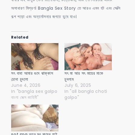
অসাধারণ মিশ্রণ। Bangla Sex Story তে আরও এমন হট এবং সেক্সি
গল্প পড়ো এবং অন্তর্বাসনার জগতে ডুবে যাও।
Related
সৎ বাবা আমার গুদে ঝাক্কাস
সৎ মা আর সৎ মায়ের মাকে
চোদা চুদলো
চুদলাম
June 4, 2026
July 6, 2025
In "bangla sex golpo
In "all bangla choti
বাংলা সেক্স কাহিনী"
golpo"
sot ma নতুন সৎ মায়ের হাই