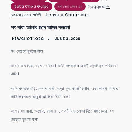
Tagged
সৎ
Sotti Choti Golpo
বাবা মেয়ে চোদার গল্প
on
মেয়েকে চোদার কাহিনী
Leave a Comment
সৎ
সৎ বাবা আমার গুদে আদর করলো
বাবা
আমার
গুদে
সৎ মেয়েকে চুদলো বাবা
আদর
করলো
আমার নাম রিয়া, বয়স ২১ বছর। আমি কলকাতার একটি মধ্যবিত্ত পরিবারে
থাকি।
আমি কলেজে পড়ি, দেখতে ফর্সা, লম্বা চুল, কার্ভি ফিগার, এবং আমার হাসি ও
স্টাইলের জন্য বন্ধুরা আমাকে “হট” বলে।
আমার সৎ বাবা, অশোক, বয়স ৪০, একটি বড় কোম্পানিতে ম্যানেজার। সৎ
মেয়েকে চুদলো বাবা