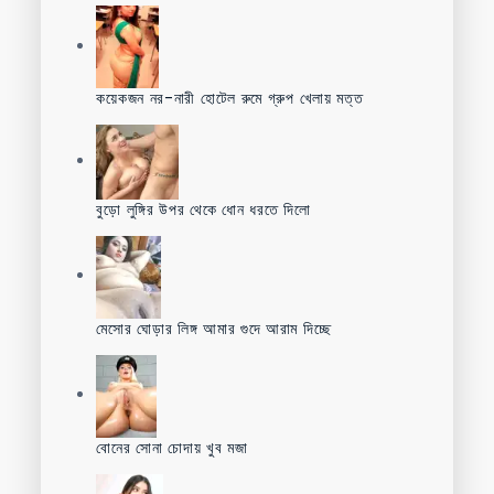
কয়েকজন নর-নারী হোটেল রুমে গ্রুপ খেলায় মত্ত
বুড়ো লুঙ্গির উপর থেকে ধোন ধরতে দিলো
মেসোর ঘোড়ার লিঙ্গ আমার গুদে আরাম দিচ্ছে
বোনের সোনা চোদায় খুব মজা