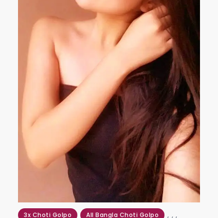
,
,
,
3x Choti Golpo
All Bangla Choti Golpo