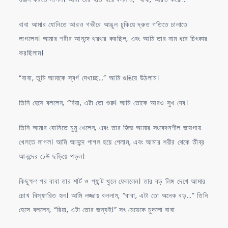
বাবা আমার যোনিতে আরও গভীরে আঙুল ঢুকিয়ে দ্রুত গতিতে চালাতে
লাগলেন। আমার শরীর আনন্দে থরথর করছিল, এবং আমি তার নাম ধরে চিৎকার
করছিলাম।
“বাবা, তুমি আমাকে স্বর্গ দেখাচ্ছ…” আমি গুঙিয়ে উঠলাম।
তিনি হেসে বললেন, “রিয়া, এটা তো শুরু। আমি তোকে আরও সুখ দেব।
তিনি আমার যোনিতে চুমু খেলেন, এবং তার জিভ আমার সংবেদনশীল জায়গায়
খেলতে লাগল। আমি আনন্দে পাগল হয়ে গেলাম, এবং আমার শরীর থেকে তীব্র
আনন্দের ঢেউ ছড়িয়ে পড়ল।
কিছুক্ষণ পর বাবা তার শার্ট ও প্যান্ট খুলে ফেললেন। তার বড় লিঙ্গ দেখে আমার
চোখ বিস্ফারিত হল। আমি লজ্জায় বললাম, “বাবা, এটা তো অনেক বড়…” তিনি
হেসে বললেন, “রিয়া, এটা তোর জন্যই।” সৎ মেয়েকে চুদলো বাবা