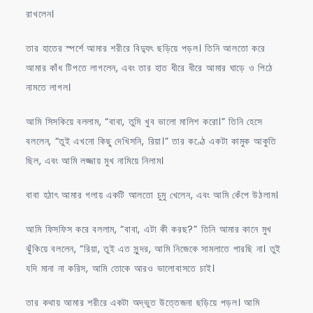
রাখলেন।
তার হাতের স্পর্শে আমার শরীরে বিদ্যুৎ ছড়িয়ে পড়ল। তিনি আলতো করে
আমার কাঁধ টিপতে লাগলেন, এবং তার হাত ধীরে ধীরে আমার ঘাড়ে ও পিঠে
নামতে লাগল।
আমি সিসকিয়ে বললাম, “বাবা, তুমি খুব ভালো মালিশ করো।” তিনি হেসে
বললেন, “তুই এখনো কিছু দেখিসনি, রিয়া।” তার কণ্ঠে একটা কামুক আকুতি
ছিল, এবং আমি লজ্জায় মুখ নামিয়ে নিলাম।
বাবা হঠাৎ আমার গলায় একটি আলতো চুমু খেলেন, এবং আমি কেঁপে উঠলাম।
আমি ফিসফিস করে বললাম, “বাবা, এটা কী করছ?” তিনি আমার কানে মুখ
ঝুঁকিয়ে বললেন, “রিয়া, তুই এত সুন্দর, আমি নিজেকে সামলাতে পারছি না। তুই
যদি মানা না করিস, আমি তোকে আরও ভালোবাসতে চাই।
তার কথায় আমার শরীরে একটা অদ্ভুত উত্তেজনা ছড়িয়ে পড়ল। আমি