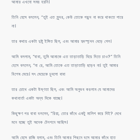
আমার এখনো সময় হয়নি।
তিনি হেসে বললেন, “তুই এত সুন্দর, কেউ তোকে পছন্দ না করে থাকতে পারে
না।
তার কথায় একটা দুষ্টু ইঙ্গিত ছিল, এবং আমার হৃদস্পন্দন বেড়ে গেল।
আমি বললাম, “বাবা, তুমি আমাকে এত তাড়াতাড়ি বিয়ে দিতে চাও?” তিনি
হেসে বললেন, “না রে, আমি তোকে এত তাড়াতাড়ি ছাড়ব না। তুই আমার
বিশেষ মেয়ে। সৎ মেয়েকে চুদলো বাবা
তার চোখে একটা উষ্ণতা ছিল, এবং আমি অনুভব করলাম যে আমাদের
কথাবার্তা একটা অন্য দিকে যাচ্ছে।
কিছুক্ষণ পর বাবা বললেন, “রিয়া, তোর কাঁধে একটু মালিশ করে দিই? দেখে
মনে হচ্ছে তুই অনেক টেনশনে আছিস।
আমি হেসে রাজি হলাম, এবং তিনি আমার পিছনে বসে আমার কাঁধে হাত