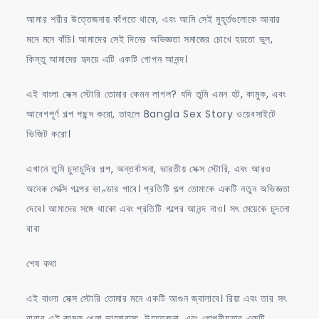
আমার শরীর উত্তেজনায় কাঁপতে থাকে, এবং আমি সেই মুহূর্তগুলোকে আবার
মনে মনে বাঁচি। আমাদের সেই দিনের অভিজ্ঞতা সমাজের চোখে হয়তো ভুল,
কিন্তু আমাদের হৃদয়ে এটি একটি গোপন আনন্দ।
এই বাংলা সেক্স স্টোরি তোমার কেমন লাগল? যদি তুমি এমন হট, কামুক, এবং
আবেগপূর্ণ গল্প পছন্দ করো, তাহলে Bangla Sex Story ওয়েবসাইটে
ভিজিট করো।
এখানে তুমি চুদাচুদির গল্প, অন্তর্বাসনা, ভারতীয় সেক্স স্টোরি, এবং আরও
অনেক সেক্সি গল্পের ভাণ্ডার পাবে। প্রতিটি গল্প তোমাকে একটি নতুন অভিজ্ঞতা
দেবে। আমাদের সঙ্গে থাকো এবং প্রতিটি গল্পের আনন্দ নাও। সৎ মেয়েকে চুদলো
বাবা
শেষ কথা
এই বাংলা সেক্স স্টোরি তোমার মনে একটি আগুন জ্বালাবে। রিয়া এবং তার সৎ
বাবার এই কামুক খেলা ভালোবাসা, উত্তেজনা, এবং গোপনীয়তার একটি