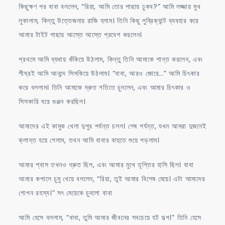
কিছুক্ষণ পর বাবা বললেন, “রিয়া, আমি তোর পাছায় ঢুকব?” আমি লজ্জায় মুখ
লুকালাম, কিন্তু উত্তেজনায় রাজি হলাম। তিনি কিছু লুব্রিক্যান্ট ব্যবহার করে
আমার টাইট পাছায় আস্তে আস্তে প্রবেশ করলেন।
প্রথমে আমি ব্যথায় কঁকিয়ে উঠলাম, কিন্তু তিনি আমাকে শান্ত করলেন, এবং
শীঘ্রই আমি আনন্দে সিসকিয়ে উঠলাম। “বাবা, আরও জোরে…” আমি চিৎকার
করে বললাম। তিনি আমাকে দ্রুত গতিতে চুদলেন, এবং আমার চিৎকার ও
সিসকারি ঘরে গুঞ্জন করছিল।
আমাদের এই কামুক খেলা দুপুর পর্যন্ত চলল। শেষ পর্যন্ত, যখন আমরা দুজনেই
ক্লান্ত হয়ে গেলাম, তখন আমি বাবার বাহুতে শুয়ে পড়লাম।
আমার শ্বাস তখনও দ্রুত ছিল, এবং আমার মুখে তৃপ্তির হাসি ছিল। বাবা
আমার কপালে চুমু খেয়ে বললেন, “রিয়া, তুই আমার বিশেষ মেয়ে। এটা আমাদের
গোপন রহস্য।” সৎ মেয়েকে চুদলো বাবা
আমি হেসে বললাম, “বাবা, তুমি আমার জীবনের সবচেয়ে হট গল্প।” তিনি হেসে