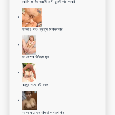
বোরিং জার্নির সময়টা মাগী চুদেই পার করেছি
যাত্রীর সাথে চুদাচুদি বিমানবালার
মা বোনের নিষিদ্ধ সুখ
বন্ধুর সাথে বউ বদল
আদর করে গুদ খাওয়া অপরূপ পাছা