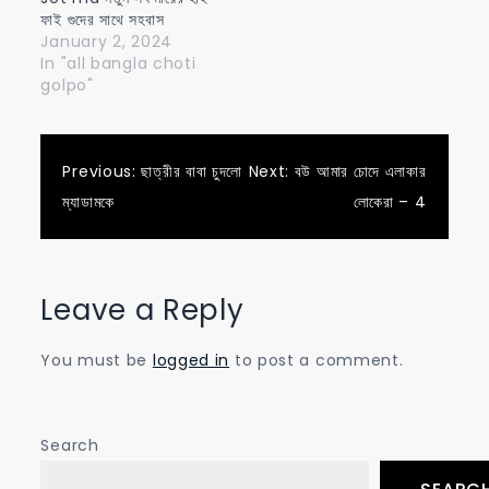
ফাই গুদের সাথে সহবাস
January 2, 2024
In "all bangla choti
golpo"
Post
Previous:
ছাত্রীর বাবা চুদলো
Next:
বউ আমার চোদে এলাকার
ম্যাডামকে
লোকেরা – 4
navigation
Leave a Reply
You must be
logged in
to post a comment.
Search