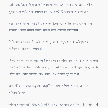
আমি যখন টাইট জিন্স বা শর্ট ড্রেস পরতাম, তখন তার চোখ আমার শরীরে
ঘুরত, এবং আমি লজ্জা পেলেও কোথাও একটা উত্তেজনা বোধ করতাম।
মঞ্জু, আমার সৎ মা, প্রায়ই তার বান্ধবীদের সঙ্গে বাইরে যেতেন, এবং বাবা
বাড়িতে থাকলে আমরা দুজনে অনেক সময় একসঙ্গে কাটাতাম।
তিনি আমার সঙ্গে হাসি-ঠাট্টা করতেন, আমার পড়াশোনা বা ভবিষ্যতের
পরিকল্পনা নিয়ে কথা বলতেন।
কিন্তু কখনও কখনও তার স্পর্শ যেমন আমার কাঁধে হাত রাখা বা গালে আলতো
চিমটি কাটা আমাকে অস্থির করে তুলত। আমি জানতাম এটা ভুল, কিন্তু আমার
শরীর তার প্রতি আকর্ষণ বোধ করত। সৎ মেয়েকে চুদলো বাবা
এক শনিবার সকালে মঞ্জু তার বান্ধবীদের সঙ্গে শপিংয়ে গেলেন, এবং বাবা
বাড়িতে ছিলেন।
আমার কলেজে ছুটি ছিল, তাই আমি আমার রুমে বসে মোবাইলে গান শুনছিলাম।