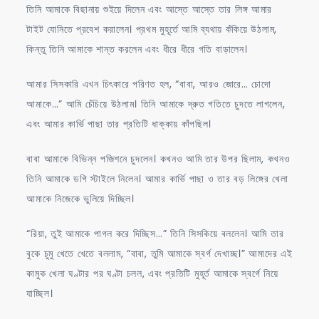
তিনি আমাকে বিছানায় শুইয়ে দিলেন এবং আস্তে আস্তে তার লিঙ্গ আমার
টাইট যোনিতে প্রবেশ করালেন। প্রথম মুহূর্তে আমি ব্যথায় কঁকিয়ে উঠলাম,
কিন্তু তিনি আমাকে শান্ত করলেন এবং ধীরে ধীরে গতি বাড়ালেন।
আমার সিসকারি এখন চিৎকারে পরিণত হল, “বাবা, আরও জোরে… চোদো
আমাকে…” আমি চেঁচিয়ে উঠলাম। তিনি আমাকে দ্রুত গতিতে চুদতে লাগলেন,
এবং আমার কার্ভি পাছা তার প্রতিটি ধাক্কায় কাঁপছিল।
বাবা আমাকে বিভিন্ন পজিশনে চুদলেন। কখনও আমি তার উপর ছিলাম, কখনও
তিনি আমাকে ডগি স্টাইলে নিলেন। আমার কার্ভি পাছা ও তার বড় লিঙ্গের খেলা
আমাকে নিজেকে ভুলিয়ে দিচ্ছিল।
“রিয়া, তুই আমাকে পাগল করে দিচ্ছিস…” তিনি সিসকিয়ে বললেন। আমি তার
বুকে চুমু খেতে খেতে বললাম, “বাবা, তুমি আমাকে স্বর্গ দেখাচ্ছ।” আমাদের এই
কামুক খেলা ঘণ্টার পর ঘণ্টা চলল, এবং প্রতিটি মুহূর্ত আমাকে স্বর্গে নিয়ে
যাচ্ছিল।