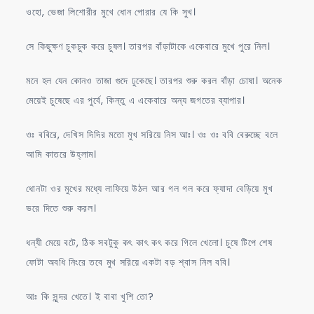
ওহো, ভেজা লিশোরীর মুখে ধোন পোরার যে কি সুখ।
সে কিছুক্ষণ চুকচুক করে চুষল। তারপর বাঁড়াটাকে একেবারে মুখে পুরে নিল।
মনে হল যেন কোনও তাজা গুদে ঢুকেছে। তারপর শুরু করল বাঁড়া চোষা। অনেক
মেয়েই চুষেছে এর পুর্বে, কিন্তু এ একেবারে অন্য জগতের ব্যাপার।
ওঃ ববিরে, দেখিস দিদির মতো মুখ সরিয়ে নিস আঃ। ওঃ ওঃ ববি বেরুচ্ছে বলে
আমি কাতরে উহ্লাম।
ধোনটা ওর মুখের মধ্যে লাফিয়ে উঠল আর গল গল করে ফ্যাদা বেড়িয়ে মুখ
ভরে দিতে শুরু করল।
ধন্যী মেয়ে বটে, ঠিক সবটুকু কৎ কাৎ কৎ করে গিলে খেলো। চুষে টিপে শেষ
ফোটা অবধি নিংরে তবে মুখ সরিয়ে একটা বড় শ্বাস নিল ববি।
আঃ কি সুন্দর খেতে। ই বাবা খুশি তো?