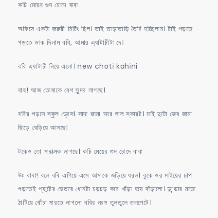
কচি মেয়ের গুদ চোদে বাবা
চুদলো
বাবা
অফিসে একটা জরুরী মিটিং ছিল। তাই তাড়াতাড়ি তৈরি হচ্ছিলাম। টাই পড়তে
পড়তে ডাক দিলাম ববি, আমার এ্যাটাচীটা দে।
ববি এ্যাটাচী নিয়ে এলো। new choti kahini
বাহ! আজ তোমাকে বেশ সুন্দর লাগছে।
ববির পড়নে স্কুল ড্রেস। সাদা জামা আর লাল স্কারট। মাই দুটো জেব জামা
ছিড়ে বেড়িয়ে আসছে।
টকেও তো মারাত্মক লাগছে। কচি মেয়ের গুদ চোদে বাবা
উঃ বাবা! বলে ববি এগিয়ে এসে আমাকে জড়িয়ে ধরল। বুকে ওর মাইয়ের চাপ
পড়তেই প্যান্টের ভেতরে ধোনটা চড়চড় করে খাঁড়া হয়ে দাঁড়ালো। ডান্ডার মতো
ঠাটিয়ে খোঁচা মারতে লাগলো ববির নরম তুলতুলে তলপেটে।