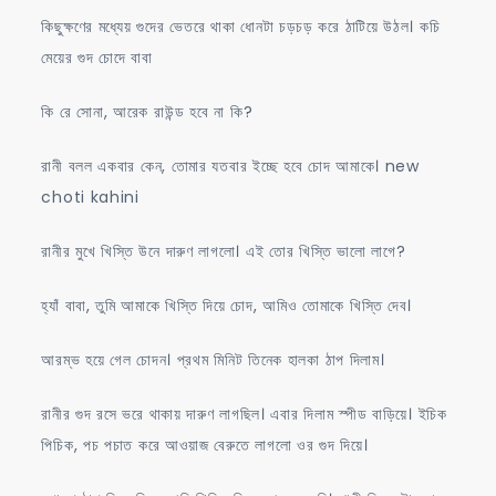
কিছুক্ষণের মধ্যেয় গুদের ভেতরে থাকা ধোনটা চড়চড় করে ঠাটিয়ে উঠল। কচি
মেয়ের গুদ চোদে বাবা
কি রে সোনা, আরেক রাউন্ড হবে না কি?
রানী বলল একবার কেন, তোমার যতবার ইচ্ছে হবে চোদ আমাকে। new
choti kahini
রানীর মুখে খিস্তি উনে দারুণ লাগলো। এই তোর খিস্তি ভালো লাগে?
হ্যাঁ বাবা, তুমি আমাকে খিস্তি দিয়ে চোদ, আমিও তোমাকে খিস্তি দেব।
আরম্ভ হয়ে গেল চোদন। প্রথম মিনিট তিনেক হালকা ঠাপ দিলাম।
রানীর গুদ রসে ভরে থাকায় দারুণ লাগছিল। এবার দিলাম স্পীড বাড়িয়ে। ইচিক
পিচিক, পচ পচাত করে আওয়াজ বেরুতে লাগলো ওর গুদ দিয়ে।