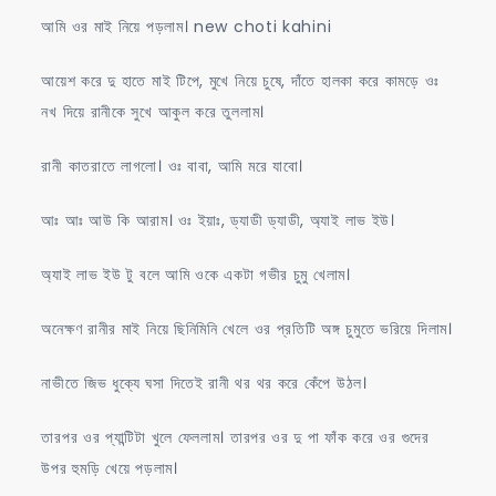
আমি ওর মাই নিয়ে পড়লাম। new choti kahini
আয়েশ করে দু হাতে মাই টিপে, মুখে নিয়ে চুষে, দাঁতে হালকা করে কামড়ে ওঃ
নখ দিয়ে রানীকে সুখে আকুল করে তুললাম।
রানী কাতরাতে লাগলো। ওঃ বাবা, আমি মরে যাবো।
আঃ আঃ আউ কি আরাম। ওঃ ইয়াঃ, ড্যাডী ড্যাডী, অ্যাই লাভ ইউ।
অ্যাই লাভ ইউ টু বলে আমি ওকে একটা গভীর চুমু খেলাম।
অনেক্ষণ রানীর মাই নিয়ে ছিনিমিনি খেলে ওর প্রতিটি অঙ্গ চুমুতে ভরিয়ে দিলাম।
নাভীতে জিভ ধুক্যে ঘসা দিতেই রানী থর থর করে কেঁপে উঠল।
তারপর ওর প্যান্টিটা খুলে ফেললাম। তারপর ওর দু পা ফাঁক করে ওর গুদের
উপর হুমড়ি খেয়ে পড়লাম।