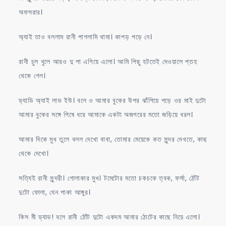
অফসরার।
অ্যাই তাও বললাম রানী পাগলামি থামা। কাপড় পড়ে নে।
রানী চুল খুলে আরও দু পা এগিয়ে এলো। আমি পিছু হটতেই দেওয়ালে প্তহ
থেকে গেল।
ড্যাডি অ্যাই লাভ ইউ। বলে ও আমার বুকের উপর ঝাঁপিয়ে পড়ে ওর মাই দুটো
আমার বুকের সঙ্গে পিষে ধরে আমাকে একটা অজগরের মতো জড়িয়ে ধরল।
আমার দিকে মুখ তুলে বলল দেখো বাবা, তোমার মেয়েকে কত সুন্দর দেখতে, কাছ
থেকে দেখো।
সত্যিই রানী সুন্দরী। গোলাকার মুখ। টমেটোর মতো চকচকে ত্বক, ফর্সা, ঠোঁট
দুটো ফোলা, যেন পাকা আঙ্গুর।
কিস মী ড্যাড! বলে রানী ঠোঁট দুটো একদম আমার ঠোটের কাছে নিয়ে এলো।