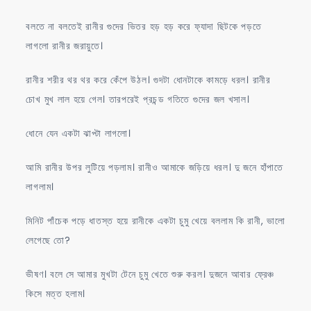
বলতে না বলতেই রানীর গুদের ভিতর হড় হড় করে ফ্যাদা ছিটকে পড়তে
লাগলো রানীর জরায়ুতে।
রানীর শরীর থর থর করে কেঁপে উঠল। গুদটা ধোনটাকে কামড়ে ধরল। রানীর
চোখ মুখ লাল হয়ে গেল। তারপরেই প্রচন্ড গতিতে গুদের জল খসাল।
ধোনে যেন একটা ঝাপ্টা লাগলো।
আমি রানীর উপর লুটিয়ে পড়লাম। রানীও আমাকে জড়িয়ে ধরল। দু জনে হাঁপাতে
লাগলাম।
মিনিট পাঁচেক পড়ে ধাতস্ত হয়ে রানীকে একটা চুমু খেয়ে বললাম কি রানী, ভালো
লেগেছে তো?
ভীষণ। বলে সে আমার মুখটা টেনে চুমু খেতে শুরু করল। দুজনে আবার ফ্রেঞ্চ
কিসে মত্ত হলাম।