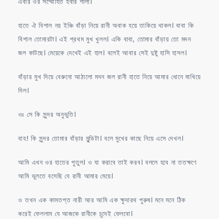
এবার ওর সম্মোহিত হবার পালা।
হাতে ঐ বিশাল নয় ইঞ্চি বাঁড়া নিয়ে রানী অবাক হয়ে তাকিয়ে থাকল। বাবা কি
বিশাল তোমারটা। এই প্রথম মুখ খুলল। একি বাবা, তোমার বাঁড়ায় তো মদন
জল কাটছে। মেয়েকে দেখেই এই হাল। বলেই আবার সেই দুষ্টু হাসি হাসল।
বাঁড়ার মুখ দিয়ে বেরুনো আঠালো মদন জল রানী হাতে নিয়ে আমার ধোনে মাখিয়ে
দিল।
ওঃ সে কি সুন্দর অনুভুতি।
বাহ! কি সুন্দর তোমার বাঁড়ার মুন্ডিটা। বলে মুখের কাছে নিয়ে এসে দেখল।
আমি এখন ওর হাতের পুতুল। ও যা করাবে তাই করব। বললে হবে না ততক্ষণে
আমি ভুলতে বসেছি যে রানী আমার মেয়ে।
ও তখন এক কামতপ্ত নারী আর আমি এক ক্ষুদারথ পুরুষ। মনে মনে ঠিক
করেই ফেললাম যে আজকে রানীকে চুদেই ফেলবো।