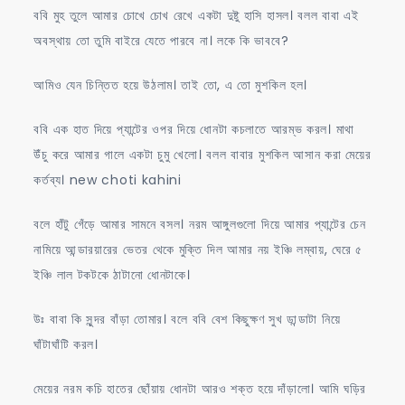
ববি মুহ তুলে আমার চোখে চোখ রেখে একটা দুষ্টু হাসি হাসল। বলল বাবা এই
অবস্থায় তো তুমি বাইরে যেতে পারবে না। লকে কি ভাববে?
আমিও যেন চিন্তিত হয়ে উঠলাম। তাই তো, এ তো মুশকিল হল।
ববি এক হাত দিয়ে প্যান্টের ওপর দিয়ে ধোনটা কচলাতে আরম্ভ করল। মাথা
উঁচু করে আমার গালে একটা চুমু খেলো। বলল বাবার মুশকিল আসান করা মেয়ের
কর্তব্য। new choti kahini
বলে হাঁটু গেঁড়ে আমার সামনে বসল। নরম আঙ্গুলগুলো দিয়ে আমার প্যান্টের চেন
নামিয়ে আন্ডারয়ারের ভেতর থেকে মুক্তি দিল আমার নয় ইঞ্চি লম্বায়, ঘেরে ৫
ইঞ্চি লাল টকটকে ঠাটানো ধোনটাকে।
উঃ বাবা কি সুন্দর বাঁড়া তোমার। বলে ববি বেশ কিছুক্ষণ সুখ ডান্ডাটা নিয়ে
ঘাঁটাঘাঁটি করল।
মেয়ের নরম কচি হাতের ছোঁয়ায় ধোনটা আরও শক্ত হয়ে দাঁড়ালো। আমি ঘড়ির