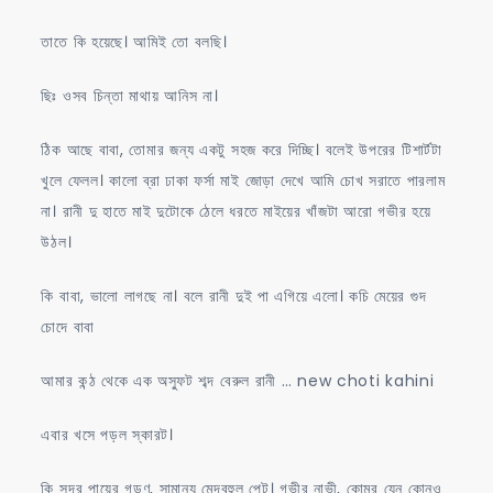
তাতে কি হয়েছে। আমিই তো বলছি।
ছিঃ ওসব চিন্তা মাথায় আনিস না।
ঠিক আছে বাবা, তোমার জন্য একটু সহজ করে দিচ্ছি। বলেই উপরের টিশার্টটা
খুলে ফেলল। কালো ব্রা ঢাকা ফর্সা মাই জোড়া দেখে আমি চোখ সরাতে পারলাম
না। রানী দু হাতে মাই দুটোকে ঠেলে ধরতে মাইয়ের খাঁজটা আরো গভীর হয়ে
উঠল।
কি বাবা, ভালো লাগছে না। বলে রানী দুই পা এগিয়ে এলো। কচি মেয়ের গুদ
চোদে বাবা
আমার কন্ঠ থেকে এক অস্ফুট শব্দ বেরুল রানী … new choti kahini
এবার খসে পড়ল স্কারট।
কি সুন্দর পায়ের গড়ণ, সামান্য মেদবহুল পেট। গভীর নাভী, কোমর যেন কোনও