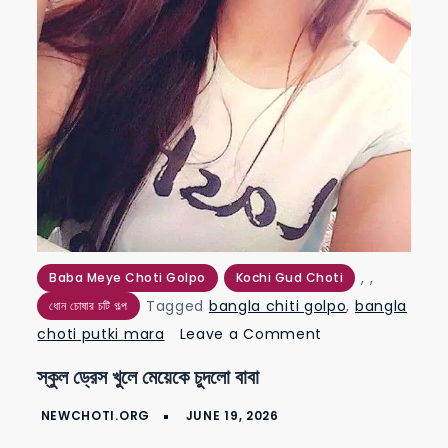
,
,
Baba Meye Choti Golpo
Kochi Gud Choti
Tagged
bangla chiti golpo
,
bangla
ধোন চোষার চটি গল্প
on
choti putki mara
Leave a Comment
স্কুল
স্কুল ড্রেস খুলে মেয়েকে চুদলো বাবা
ড্রেস
খুলে
মেয়েকে