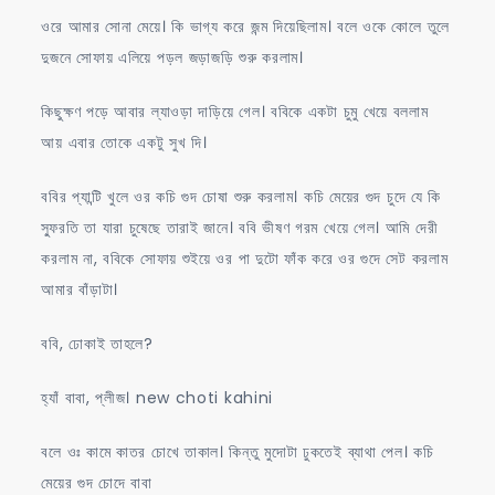
ওরে আমার সোনা মেয়ে। কি ভাগ্য করে জন্ম দিয়েছিলাম। বলে ওকে কোলে তুলে
দুজনে সোফায় এলিয়ে পড়ল জড়াজড়ি শুরু করলাম।
কিছুক্ষণ পড়ে আবার ল্যাওড়া দাড়িয়ে গেল। ববিকে একটা চুমু খেয়ে বললাম
আয় এবার তোকে একটু সুখ দি।
ববির প্যান্টি খুলে ওর কচি গুদ চোষা শুরু করলাম। কচি মেয়ের গুদ চুদে যে কি
স্ফুরতি তা যারা চুষেছে তারাই জানে। ববি ভীষণ গরম খেয়ে গেল। আমি দেরী
করলাম না, ববিকে সোফায় শুইয়ে ওর পা দুটো ফাঁক করে ওর গুদে সেট করলাম
আমার বাঁড়াটা।
ববি, ঢোকাই তাহলে?
হ্যাঁ বাবা, প্লীজ। new choti kahini
বলে ওঃ কামে কাতর চোখে তাকাল। কিন্তু মুদোটা ঢুকতেই ব্যাথা পেল। কচি
মেয়ের গুদ চোদে বাবা