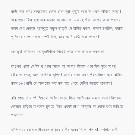
রানী আর ববির অবহেলায় ফেলে রাখা ব্রা প্যান্টি আমাকে গরম কাহিয়ে দিতো।
অবশেষে মরিয়া হয়ে এক দালাল ধরলাম। সে এক হোটেলে আমার জন্য পয়সার
জন্য দেহ বেচতে প্রস্তুত স্কুল ছাত্রী নে হাজির করল। ভালই চলছিল, হথাত
পুলিশের চাপে দালাল চম্পট দিল, আর আমি মাঠে মারা গেলাম।
অগত্যা অফিসের সেক্রেটারীকে দিয়েই কাজ চালানো শুরু করলাম।
তারপর এলো সেদিন দু বছর আগে, যা আমার জীবনে এনে দিল সুখে সাগর,
যৌবনের তেজ, আর মানসিক তৃপ্তি। আমার বয়স তখন পঁয়তাল্লিশ আর রানীর
বয়স ১৮। রানী যে অজান্তে কত বড় হয়ে গেছে সেদিন জানতে পারলাম।
ববি গেছে তার গাঁ শিখতে। অফিস থেকে ফিরে আমি চান করতে যাবো। টাওয়েল
কোমরে জড়িয়ে বাথরুমে ঢুকতে গিয়ে একটা চাপা কান্নার আওয়াজ শুনে দাড়িয়ে
পড়লাম।
খালি গায়ে কোমরে টাওয়েল জড়িয়ে রানীর ঘরের দিকে গেলাম। দেখলাম রানী