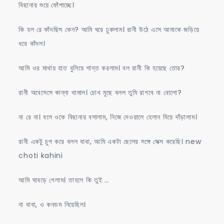
বিছানায় শুয়ে ফোঁপাচ্ছে।
কি হল রে কাঁদছিস কেন? আমি ঘরে ঢুকলাম। রানী উঠে এসে আমাকে জড়িয়ে
ধরে কাঁদল।
আমি ওর মাথায় হাত বুলিয়ে শান্ত করলাম। বল রানী কি হয়েছে তোর?
রানী অবেসেসে কান্না থামাল। চোখ মুছে বলল তুমি রাগবে না বোলো?
না রে না। বলে ওকে বিছানায় বসালাম, নিজে দেওয়ালে হেলান দিয়ে দাঁড়ালাম।
রানী একটু চুপ করে বলল বাবা, আমি একটা ছেলের সঙ্গে সেক্স করেছি। new
choti kahini
আমি ঘাবড়ে গেলাম। তাহলে কি তুই …
না বাবা, ও কনডম নিয়েছিল।