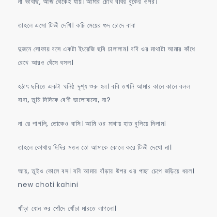
না ভাবছি, আজ থেকেই যায়। আমার চোখ ববির বুকের ওপর।
তাহলে এসো টিভী দেখি। কচি মেয়ের গুদ চোদে বাবা
দুজনে সোফায় বসে একটা ইংরেজি ছবি চালালাম। ববি ওর মাথাটা আমার কাঁধে
রেখে আরও ঘেঁসে বসল।
হঠাৎ ছবিতে একটা ঘনিষ্ঠ দৃশ্য শুরু হল। ববি তখনি আমার কানে কানে বলল
বাবা, তুমি দিদিকে বেশী ভালোবাসো, না?
না রে পাগলি, তোকেও বাসি। আমি ওর মাথায় হাত বুলিয়ে দিলাম।
তাহলে কোথায় দিদির মতন তো আমাকে কোলে করে টিভী দেখো না।
আয়, তুইও কোলে বস। ববি আমার বাঁড়ার উপর ওর পাছা চেপে জড়িয়ে ধরল।
new choti kahini
খাঁড়া ধোন ওর পোঁদে খোঁচা মারতে লাগলো।