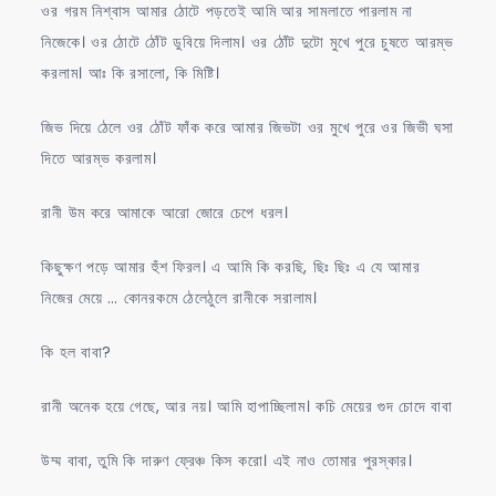
ওর গরম নিশ্বাস আমার ঠোটে পড়তেই আমি আর সামলাতে পারলাম না
নিজেকে। ওর ঠোটে ঠোঁট ডুবিয়ে দিলাম। ওর ঠোঁট দুটো মুখে পুরে চুষতে আরম্ভ
করলাম। আঃ কি রসালো, কি মিষ্টি।
জিভ দিয়ে ঠেলে ওর ঠোঁট ফাঁক করে আমার জিভটা ওর মুখে পুরে ওর জিভী ঘসা
দিতে আরম্ভ করলাম।
রানী উম করে আমাকে আরো জোরে চেপে ধরল।
কিছুক্ষণ পড়ে আমার হুঁশ ফিরল। এ আমি কি করছি, ছিঃ ছিঃ এ যে আমার
নিজের মেয়ে … কোনরকমে ঠেলেঠুলে রানীকে সরালাম।
কি হল বাবা?
রানী অনেক হয়ে গেছে, আর নয়। আমি হাপাচ্ছিলাম। কচি মেয়ের গুদ চোদে বাবা
উম্ম বাবা, তুমি কি দারুণ ফ্রেঞ্চ কিস করো। এই নাও তোমার পুরস্কার।