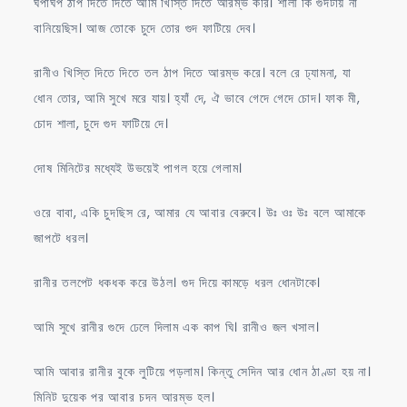
ঘপাঘপ ঠাপ দিতে দিতে আমি খিস্তি দিতে আরম্ভ করি। শালী কি গুদটায় না
বানিয়েছিস। আজ তোকে চুদে তোর গুদ ফাটিয়ে দেব।
রানীও খিস্তি দিতে দিতে তল ঠাপ দিতে আরম্ভ করে। বলে রে ঢ্যামনা, যা
ধোন তোর, আমি সুখে মরে যায়। হ্যাঁ দে, ঐ ভাবে গেদে গেদে চোদ। ফাক মী,
চোদ শালা, চুদে গুদ ফাটিয়ে দে।
দোষ মিনিটের মধ্যেই উভয়েই পাগল হয়ে গেলাম।
ওরে বাবা, একি চুদছিস রে, আমার যে আবার বেরুবে। উঃ ওঃ উঃ বলে আমাকে
জাপটে ধরল।
রানীর তলপেট ধকধক করে উঠল। গুদ দিয়ে কামড়ে ধরল ধোনটাকে।
আমি সুখে রানীর গুদে ঢেলে দিলাম এক কাপ ঘি। রানীও জল খসাল।
আমি আবার রানীর বুকে লুটিয়ে পড়লাম। কিন্তু সেদিন আর ধোন ঠাণ্ডা হয় না।
মিনিট দুয়েক পর আবার চদন আরম্ভ হল।