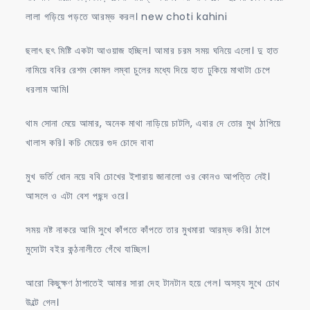
লালা গড়িয়ে পড়তে আরম্ভ করল। new choti kahini
ছলাৎ ছৎ মিষ্টি একটা আওয়াজ হচ্ছিল। আমার চরম সময় ঘনিয়ে এলো। দু হাত
নামিয়ে ববির রেশম কোমল লম্বা চুলের মধ্যে দিয়ে হাত ঢুকিয়ে মাথাটা চেপে
ধরলাম আমি।
থাম সোনা মেয়ে আমার, অনেক মাথা নাড়িয়ে চাটলি, এবার দে তোর মুখ ঠাপিয়ে
খালাস করি। কচি মেয়ের গুদ চোদে বাবা
মুখ ভর্তি ধোন নয়ে ববি চোখের ইশারায় জানালো ওর কোনও আপত্তি নেই।
আসলে ও এটা বেশ পছন্দ ওরে।
সময় নষ্ট নাকরে আমি সুখে কাঁপতে কাঁপতে তার মুখমারা আরম্ভ করি। ঠাপে
মুদোটা বইর কন্ঠনালীতে গেঁথে যাচ্ছিল।
আরো কিছুক্ষণ ঠাপাতেই আমার সারা দেহ টানটান হয়ে গেল। অসহ্য সুখে চোখ
উল্টে গেল।