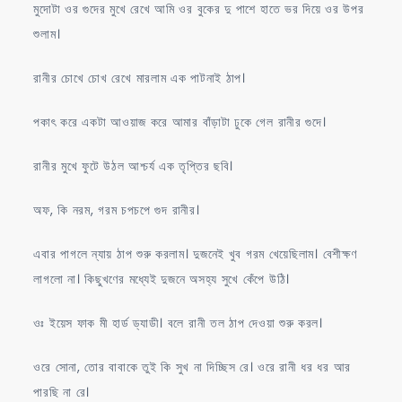
মুদোটা ওর গুদের মুখে রেখে আমি ওর বুকের দু পাশে হাতে ভর দিয়ে ওর উপর
শুলাম।
রানীর চোখে চোখ রেখে মারলাম এক পাটনাই ঠাপ।
পকাৎ করে একটা আওয়াজ করে আমার বাঁড়াটা ঢুকে গেল রানীর গুদে।
রানীর মুখে ফুটে উঠল আশ্চর্য এক তৃপ্তির ছবি।
অফ, কি নরম, গরম চপচপে গুদ রানীর।
এবার পাগলে ন্যায় ঠাপ শুরু করলাম। দুজনেই খুব গরম খেয়েছিলাম। বেশীক্ষণ
লাগলো না। কিছুখণের মধ্যেই দুজনে অসহ্য সুখে কেঁপে উঠি।
ওঃ ইয়েস ফাক মী হার্ড ড্যাডী। বলে রানী তল ঠাপ দেওয়া শুরু করল।
ওরে সোনা, তোর বাবাকে তুই কি সুখ না দিচ্ছিস রে। ওরে রানী ধর ধর আর
পারছি না রে।