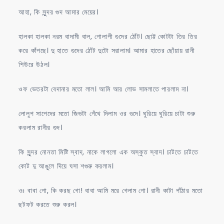
আহা, কি সুন্দর গুদ আমার মেয়ের।
হালকা হালকা নরম বাদামী বাল, গোলাপী গুদের ঠোঁট। ছোট্ট কোটটা তির তির
করে কাঁপছে। দু হাতে গুদের ঠোঁট দুটো সরালাম। আমার হাতের ছোঁয়ায় রানী
শিউরে উঠল।
ওফ ভেতরটা বেদানার মতো লাল। আমি আর লোভ সামলাতে পারলাম না।
লোলুপ সাপেদের মতো জিভটা গেঁথে দিলাম ওর গুদে। ঘুরিয়ে ঘুরিয়ে চাটা শুরু
করলাম রানীর গুদ।
কি সুন্দর নোনতা মিষ্টি স্বাদ, নাকে লাগলো এক অস্কুত স্বাদ। চাটতে চাটতে
কোট দু আঙুলে দিয়ে ঘসা শগুরু করলাম।
ওঃ বাবা গো, কি করছ গো! বাবা আমি মরে গেলাম গো। রানী কাটা পাঁঠার মতো
ছটফট করতে শুরু করল।