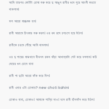
আমি তারপর কোটটা চোষা শুরু করে দু আঙুল রানীর গুদে পুরে আংলী করতে
থাকলাম।
ফল আরো মারাত্মক হল।
রানী আরামে চিৎকার শুরু করল। ওর গুদ রসে চপচপে হয়ে উঠল।
রানীকে চরমে পৌঁছে আমি থামলাম।
ওর দু পায়ের মাঝখানে বীভৎস রকম খাঁড়া আখাম্বাটা সেট করে বসলাম। কচি
মেয়ের গুদ চোদে বাবা
রানী পা দুটো আরো ফাঁক করে দিল।
রানী এবার এটা ঢোকায়? new choti kahini
ঢোকাও বাবা, ঢোকাও। আমাকে শান্তি দাও। বলে রানী হাঁসফাঁস করে উঠল।