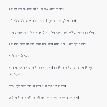
ববি ব্যাথায় উঃ করে উঠল। আমিও থেমে গেলাম।
ববি দাঁতে দাঁত চেপে বলল বাবা, চিন্তা না করে ঢুকিয়ে দাও।
বল্বার সাথে সাথে দিলাম এক ঠাপ। ববির গুদের পর্দা ফাটিয়ে ঢুকে গেল বাঁড়া।
ববি দাঁত চেপে ব্যাথাটা সহ্য করে নিল। আমি ওকে একটা চুমু খেলাম।
বেশী লাগেনি তো?
না বাবা, এবার দাও দিদির মতন চোদন। সে কি রে তুইও তো ভালো খিস্তি
শিখেছিস।
বাবাঃ তুমি আর দিদি যা চালাও, না শিখে পারা যায়।
তাই নাকি রে খানকী, তাহলীবার দেখ বাপের চোদন কাকে বলে।