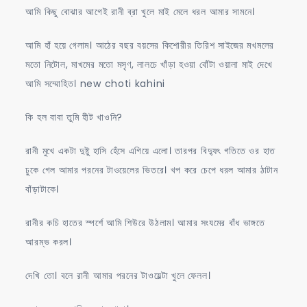
আমি কিছু বোঝার আগেই রানী ব্রা খুলে মাই মেলে ধরল আমার সামনে।
আমি হাঁ হয়ে গেলাম। আঠের বছর বয়সের কিশোরীর তিরিশ সাইজের মখমলের
মতো নিটোল, মাখমের মতো মসৃণ, লালচে খাঁড়া হওয়া বোঁটা ওয়ালা মাই দেখে
আমি সম্মোহিত। new choti kahini
কি হল বাবা তুমি হীট খাওনি?
রানী মুখে একটা দুষ্টু হাসি হেঁসে এগিয়ে এলো। তারপর বিদ্যুৎ গতিতে ওর হাত
ঢুকে গেল আমার পরনের টাওয়েলের ভিতরে। খপ করে চেপে ধরল আমার ঠাটান
বাঁড়াটাকে।
রানীর কচি হাতের স্পর্শে আমি শিউরে উঠলাম। আমার সংযমের বাঁধ ভাঙ্গতে
আরম্ভ করল।
দেখি তো। বলে রানী আমার পরনের টাওয়েল্টা খুলে ফেলল।