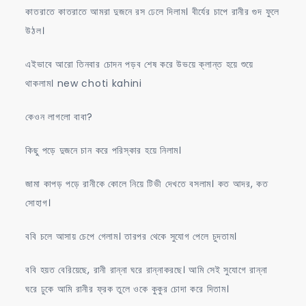
কাতরাতে কাতরাতে আমরা দুজনে রস ঢেলে দিলাম। বীর্যের চাপে রানীর গুদ ফুলে
উঠল।
এইভাবে আরো তিনবার চোদন পড়ব শেষ করে উভয়ে ক্লান্ত হয়ে শুয়ে
থাকলাম। new choti kahini
কেওন লাগলো বাবা?
কিছু পড়ে দুজনে চান করে পরিস্কার হয়ে নিলাম।
জামা কাপড় পড়ে রানীকে কোলে নিয়ে টিভী দেখতে বসলাম। কত আদর, কত
সোহাগ।
ববি চলে আসায় চেপে গেলাম। তারপর থেকে সুযোগ পেলে চুদতাম।
ববি হয়ত বেরিয়েছে, রানী রান্না ঘরে রান্নাকরছে। আমি সেই সুযোগে রান্না
ঘরে ঢুকে আমি রানীর ফ্রক তুলে ওকে কুকুর চোদা করে দিতাম।