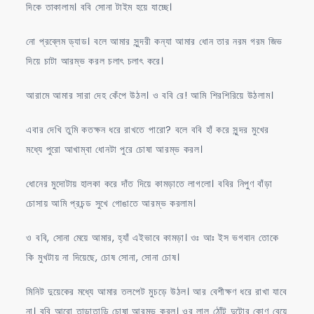
দিকে তাকালাম। ববি সোনা টাইম হয়ে যাচ্ছে।
নো প্রব্লেম ড্যাড। বলে আমার সুন্দরী কন্যা আমার ধোন তার নরম গরম জিভ
দিয়ে চাটা আরম্ভ করল চলাৎ চলাৎ করে।
আরামে আমার সারা দেহ কেঁপে উঠল। ও ববি রে! আমি শিরশিরিয়ে উঠলাম।
এবার দেখি তুমি কতক্ষন ধরে রাখতে পারো? বলে ববি হাঁ করে সুন্দর মুখের
মধ্যে পুরো আখাম্বা ধোনটা পুরে চোষা আরম্ভ করল।
ধোনের মুদোটায় হালকা করে দাঁত দিয়ে কামড়াতে লাগলো। ববির নিপুণ বাঁড়া
চোসায় আমি প্রচন্ড সুখে গোঙাতে আরম্ভ করলাম।
ও ববি, সোনা মেয়ে আমার, হ্যাঁ এইভাবে কামড়া। ওঃ আঃ ইস ভগবান তোকে
কি মুখটায় না দিয়েছে, চোষ সোনা, সোনা চোষ।
মিনিট দুয়েকের মধ্যে আমার তলপেট মুচড়ে উঠল। আর বেশীক্ষণ ধরে রাখা যাবে
না। ববি আরো তাড়াতাড়ি চোষা আরম্ভ করল। ওর লাল ঠোঁট দুটোর কোণ বেয়ে