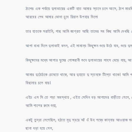
ঠাপের এক পর্যায়ে দুলাভায়ের একটি হাত আমার স্তনে চলে আসে, ঠাপ মা
আরবের শেখ আমার ভোদা চুদে রিয়াল উপহার দিলো
তার হাতকে সরাইনি, পাছ আমি জাগ্রত আছি তাদের সব কিছ আমি দেখছি সেট
আপা বাধা দিলে দুলাভাই বলল, এই সামান্য কিছুক্ষন শুয়ে উঠে যাব, শুয়ে দ
কিছুক্ষনের মধ্যে আপার ঘুমের গোঙ্গরানী শুনে দুলাভায়ের সাহস বেড়ে যায়,
আমার দুঠোঠকে চোষতে থাকে, আর দুহাতে দু স্তনকে টিপ্তে থাকে। আমি 
বিছানায় চলে যায়।
এইচ এস সি তে পড়া অবস্থায় , এইত সেদিন বড় আপাদের বাড়ীতে গেলে, দেখল
আমি পাশের রুমে শুয়া,
একটু তন্দ্রা লেগেছিল, হঠাত মৃদু স্বরে আঁ ওঁ উহ শব্ধে কান্নার আওয়াজ
ছানা বড়া হয়ে গেল,