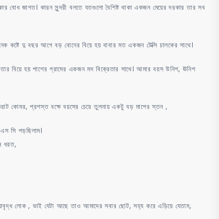
ংকার বোধ জাগত। কারন সুন্দরী বলতে যতগুলো বৈশিষ্ট থাকা একজন মেয়ের দরকার তার সব
েক কষ্টে দু বছর আগে বড় বোনের বিয়ে হয় বাবার মত একজন টেক্সি চালকের সাথে।
ে তার বিয়ে হয় পাশের গ্রামের একজন মদ বিক্রেতার সাথে। আমার বয়স উনিশ, ঊনিশ
হারা, ভরাট কোমর, প্রশস্ত বক্ষে বয়সের চেয়ে তুলনায় একটু বড় মাপের স্তন ,
এস এস সি পড়ছিলাম।
ন ধরত,
বয়োবৃদ্ধ লোক , ভাই যেটা আছে তাও আমাদের সবার ছোট, সহ্য করে এড়িয়ে যেতাম,