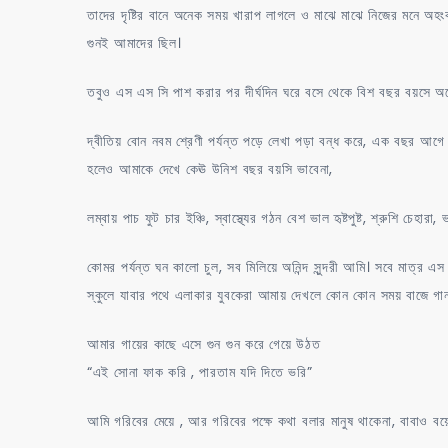
তাদের দৃষ্টির বানে অনেক সময় খারাপ লাগলে ও মাঝে মাঝে নিজের মনে অহ
গুনই আমাদের ছিল।
তবুও এস এস সি পাশ করার পর দীর্ঘদিন ঘরে বসে থেকে বিশ বছর বয়সে অন
দ্বীতিয় বোন নবম শ্রেণী পর্যন্ত পড়ে লেখা পড়া বন্ধ করে, এক বছর আগ
হলেও আমাকে দেখে কেঊ উনিশ বছর বয়সি ভাবেনা,
লম্বায় পাচ ফুট চার ইঞ্চি, স্বাস্থ্যের গঠন বেশ ভাল হৃষ্টপুষ্ট, শ্রুশি চে
কোমর পর্যন্ত ঘন কালো চুল, সব মিলিয়ে অনিন্দ সুন্দরী আমি। সবে মাত্র 
স্কুলে যাবার পথে এলাকার যুবকেরা আমায় দেখলে কোন কোন সময় বাজে গা
আমার গায়ের কাছে এসে গুন গুন করে গেয়ে উঠত
“এই সোনা ফাক করি , পারতাম যদি দিতে ভরি”
আমি গরিবের মেয়ে , আর গরিবের পক্ষে কথা বলার মানুষ থাকেনা, বাবাও 