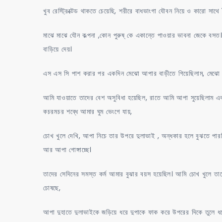
খুব রেস্ট্রিক্টেড থাকতে চেয়েছি, শরীরে বাধভাংগা যৌবন নিয়ে ও কারো সাথে 
মাঝে মাঝে যৌন কল্পনা ,কোন পুরুষ্ কে একান্তে পাওয়ার ভাবনা জেকে বসত।
বাড়িয়ে দেয়।
এস এস সি পাশ করার পর একদিন মেঝো আপার বাড়ীতে গিয়েছিলাম, মেঝো 
আমি যাওয়াতে তাদের বেশ অসুবিধা হয়েছিল, রাতে আমি আপা সুয়েছিলাম এক
কচরমচর শব্ধে আমার ঘুম ভেংগে যায়,
চোখ খুলে দেখি, আপা নিচে তার উপরে দুলাভাই , অন্ধকার হলে বুঝতে পা
আর আপা গোঙ্গাচ্ছে।
তাদের সেদিনের সমস্ত কর্ম আমার বুঝার বয়স হয়েছিল। আমি চোখ খুলে 
চোষছে,
আপা দুহাতে দুলাভাইকে জড়িয়ে ধরে দুপাকে ফাক করে উপরের দিকে তুলে ধ