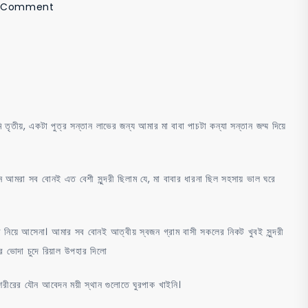
on
 Comment
সৌদি
আরবের
শেখ
আমার
ভোদা
চুদে
 তৃতীয়, একটা পুত্র সন্তান লাভের জন্য আমার মা বাবা পাচটা কন্যা সন্তান জম্ম দিয়ে
রিয়াল
উপহার
ন আমরা সব বোনই এত বেশী সুন্দরী ছিলাম যে, মা বাবার ধারনা ছিল সহসায় ভাল ঘরে
দিলো
তাব নিয়ে আসেনা। আমার সব বোনই আত্বীয় স্বজন গ্রাম বাসী সকলের নিকট খুবই সুন্দরী
র ভোদা চুদে রিয়াল উপহার দিলো
ং শরীরের যৌন আবেদন ময়ী স্থান গুলোতে ঘুরপাক খাইনি।