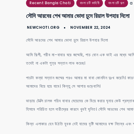
a
Recent Bangla Choti
বাংলা চটি কাহিনী
বাংলা চটি গল্প
সৌদি আরবের শেখ আমার ভোদা চুদে রিয়াল উপহার দিলো
সৌদি আরবের শেখ আমার ভোদা চুদে রিয়াল উপহার দিলো
আমি শিল্পী, গরীব মা-বাবার ঘরে জম্মেছি, পাচ বোন এক ভাই এর মধ্যে আমি
তবেই না একটা পুত্র সন্তান লাভ করেছ।
পাচটা কন্যা সন্তান জম্মের পরও আমার মা বাবা কোনদিন দুঃখ করেনি। কার
আমাদের বিয়ে হয়ে যাবে। কিন্তু সে আশায় গুড়েবালি।
ভাড়ায় টেক্সি চালক গরিব বাবার মেয়েদের কে বিয়ে করার ঘৃনায় কেউ প্রস্
হিসাবে পরিচিত হলে দারীদ্রের কারনে খুবই ঘৃনিত। সৌদি আরবের শেখ আমা
কিন্ত এলাকার হেন উঠতি যুবক নেই যাদের দৃষ্টি আমাদের বক্ষ নিতম্ব এব