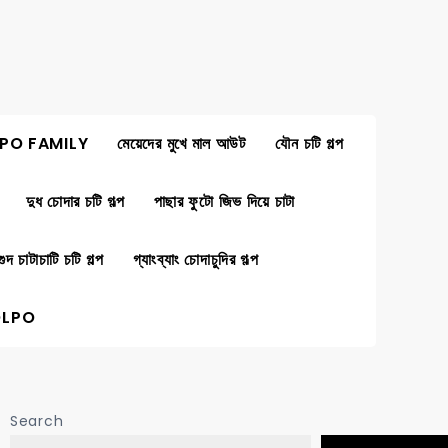
PO FAMILY
মেয়েদের মুখে মাল আউট
যৌন চটি গল্প
দুধ চোদার চটি গল্প
পাছার ফুটো জিভ দিয়ে চাটা
গুদ চাটাচাটি চটি গল্প
গ্যাংব্যাং চোদাচুদির গল্প
OLPO
Search