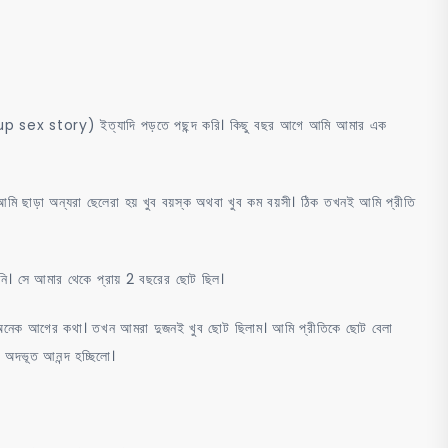
মিলে
চুদে
গুদের
বারোটা
বাজিয়ে
group sex story) ইত্যাদি পড়তে পছন্দ করি। কিছু বছর আগে আমি আমার এক
দিল
মি ছাড়া অন্যরা ছেলেরা হয় খুব বয়স্ক অথবা খুব কম বয়সী। ঠিক তখনই আমি প্রীতি
ি। সে আমার থেকে প্রায় 2 বছরের ছোট ছিল।
া অনেক আগের কথা। তখন আমরা দুজনই খুব ছোট ছিলাম। আমি প্রীতিকে ছোট বেলা
অদভূত আনন্দ হচ্ছিলো।