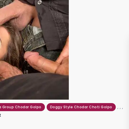
,
,
,
a Group Chodar Golpo
Doggy Style Chodar Choti Golpo
on
t
সবাই