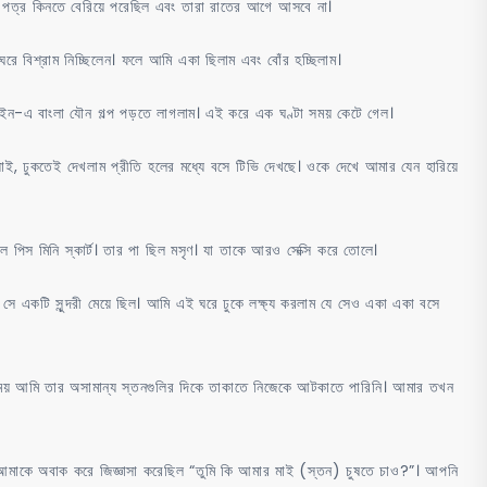
স পত্র কিনতে বেরিয়ে পরেছিল এবং তারা রাতের আগে আসবে না।
 বিশ্রাম নিচ্ছিলেন। ফলে আমি একা ছিলাম এবং বোঁর হচ্ছিলাম।
ট ইন-এ বাংলা যৌন গল্প পড়তে লাগলাম। এই করে এক ঘণ্টা সময় কেটে গেল।
ই, ঢুকতেই দেখলাম প্রীতি হলের মধ্যে বসে টিভি দেখছে। ওকে দেখে আমার যেন হারিয়ে
েল পিস মিনি স্কার্ট। তার পা ছিল মসৃণ। যা তাকে আরও সেক্সি করে তোলে।
ে একটি সুন্দরী মেয়ে ছিল। আমি এই ঘরে ঢুকে লক্ষ্য করলাম যে সেও একা একা বসে
য় আমি তার অসামান্য স্তনগুলির দিকে তাকাতে নিজেকে আটকাতে পারিনি। আমার তখন
ে আমাকে অবাক করে জিজ্ঞাসা করেছিল “তুমি কি আমার মাই (স্তন) চুষতে চাও?”। আপনি