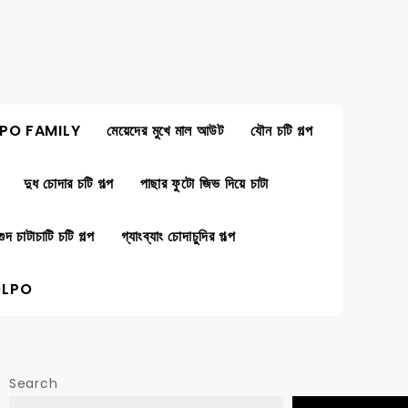
PO FAMILY
মেয়েদের মুখে মাল আউট
যৌন চটি গল্প
দুধ চোদার চটি গল্প
পাছার ফুটো জিভ দিয়ে চাটা
গুদ চাটাচাটি চটি গল্প
গ্যাংব্যাং চোদাচুদির গল্প
OLPO
Search