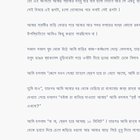
তো এই ঘটনাতে আমার স্বামীর বন্ধু যার নাম হলো নিতিন আর সে একটু হ
সেই বিষয়ে এই গল্পটা, চলো তোমাদের পরে শুনাই সেই গল্পটা ।
আমার স্বামীর বাড়ি ফেরার পরে আমার আর শশুর মশায়ের মধ্যে কোনো রকম কি
উপস্থিতিতে আমিও কিছু করতে পারছিলাম না ।
সকাল সকাল ঘুম থেকে উঠে আমি বাড়ির কাজ-কর্মগুলো সেড়ে ফেললাম, তার
হলুদ রঙের ব্যাকলেস চুড়িদারটা পড়ে ওর্নাটা দিয়ে দুধের ভাজটা ঢেকে
আমি বললাম “জেগে যখন গেছো তাহলে ফ্রেশ হয়ে চা খেতে আসো, আমি চা বান
তুমি যাও”, তারপর আমি আমার ঘর থেকে বেরিয়ে চা বানানোর জন্য রান্না
দেখতে পেয়ে বললেন “বউমা চা বানিয়ে দাওতো আমায়” আমি বললাম “হ্যাঁ শ
এখনো?”
আমি বললাম “না না, ফ্রেশ হয়ে আসছে ১০ মিনিটে” । তারপর আমি রান্না 
থেকে দুহাত দিয়ে চেপে জড়িয়ে ধরলো আর আমার ঘাড়ে পিঠে চুমু দিতে লা