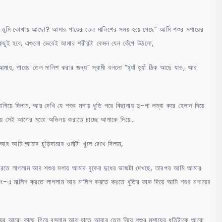
 তুমি কোথায় আছো? আমার পায়ের তেল মালিশের সময় হয়ে গেছে” আমি শশুর মশায়ের
িছুই হবে, এগুলো ভেবেই আমার শরীরটা কেমন যেন কেঁপে উঠলো,
ায়, পায়ের তেল মালিশ করার জন্য” স্বামী বললো “হ্যাঁ হ্যাঁ ঠিক আছে যাও, আর
গিয়ে দিলাম, আর দেখি যে শশুর মশায় ধুতি পরে বিছানায় দু-পা লম্বা করে হেলান দিয়ে
হয় সেই আগের মতো অভিনয় করাতে চাচ্ছে আমাকে দিয়ে…
র আমি আমার চুড়িদারের ওর্নাটা খুলে রেখে দিলাম,
শ করতে লাগলাম আর শশুর মশায় আমার বুকের দুধের ভাজটা দেখছে, তারপর আমি আমার
 জাং-এ মালিশ করতে লাগলাম আর মালিশ করতে করতে ধুতির ফাক দিয়ে আমি শশুর মশায়ের
ায়ের আরো কাছে গিয়ে বসলাম আর হাতে আবার তেল নিয়ে শশুর মশায়ের ধুতিটাকে আরো