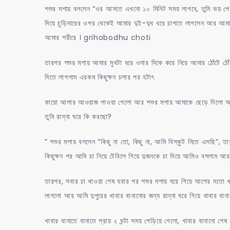
শশুর মশায় বললেন “ওর আসতে এখনো ১০ মিনিট সময় লাগবে, তুমি ভয় পেওনা
দিয়ে চুড়িদারের ওপর থেকেই আমার দুই-দুধ ধরে চাপতে লাগলেন আর আমা
আমার শরীরে । grihobodhu choti
তারপর শশুর মশায় আমার মুখটা ধরে ওনার দিকে করে নিয়ে আমার ঠোঁটে ঠোঁ
দিতে লাগলাম এরকম কিছুক্ষন চলার পর হটাৎ
কারো আসার আওয়াজ পাওয়া গেলো আর শশুর মশায় আমাকে ছেড়ে দিলো আর আ
তুমি রান্না ঘরে কি করছো?
” শশুর মশায় বললেন “কিছু না তো, কিছু না, আমি বিস্কুট নিতে এসছি”, তা
কিছুক্ষন পর আমি চা নিয়ে টেবিলে গিয়ে দুজনকে চা দিয়ে আমিও বসলাম আর
তারপর, সবার চা খাওয়া শেষ হবার পর শশুর মশায় ঘরে গিয়ে আগের মতো
লাগলো আর আমি দুপুরের খাবার বানানোর জন্য রান্না ঘরে গিয়ে খাবার বান
খাবার বানাতে বানাতে প্রায় ২ ঘন্টা সময় পেড়িয়ে গেলো, খাবার বানানো 