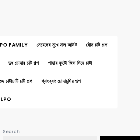
PO FAMILY
মেয়েদের মুখে মাল আউট
যৌন চটি গল্প
দুধ চোদার চটি গল্প
পাছার ফুটো জিভ দিয়ে চাটা
গুদ চাটাচাটি চটি গল্প
গ্যাংব্যাং চোদাচুদির গল্প
OLPO
Search