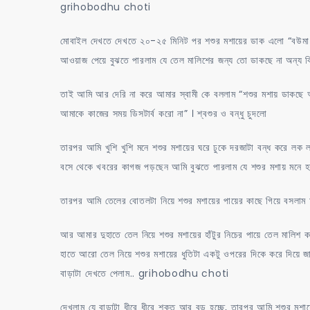
grihobodhu choti
মোবাইল দেখতে দেখতে ২০-২৫ মিনিট পর শশুর মশায়ের ডাক এলো “বউমা
আওয়াজ পেয়ে বুঝতে পারলাম যে তেল মালিশের জন্য তো ডাকছে না অন্য ক
তাই আমি আর দেরি না করে আমার স্বামী কে বললাম “শশুর মশায় ডাকছে আম
আমাকে কাজের সময় ডিসটার্ব করো না” । শ্বশুর ও বন্ধু চুদলো
তারপর আমি খুশি খুশি মনে শশুর মশায়ের ঘরে ঢুকে দরজাটা বন্ধ করে লক লা
বসে থেকে খবরের কাগজ পড়ছেন আমি বুঝতে পারলাম যে শশুর মশায় মনে 
তারপর আমি তেলের বোতলটা নিয়ে শশুর মশায়ের পায়ের কাছে গিয়ে বসলাম আ
আর আমার দুহাতে তেল নিয়ে শশুর মশায়ের হাঁটুর নিচের পায়ে তেল মালি
হাতে আরো তেল নিয়ে শশুর মশায়ের ধুতিটা একটু ওপরের দিকে করে দিয়ে
বাড়াটা দেখতে পেলাম.. grihobodhu choti
দেখলাম যে বাড়াটা ধীরে ধীরে শক্ত আর বড় হচ্ছে, তারপর আমি শশুর মশ