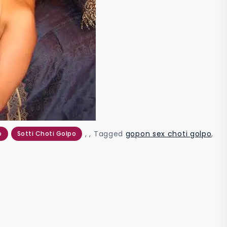
,
,
Tagged
gopon sex choti golpo
,
o
Sotti Choti Golpo