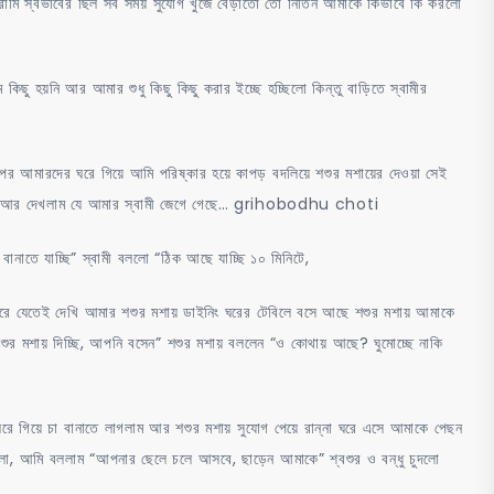
ারামি স্বভাবের ছিল সব সময় সুযোগ খুঁজে বেড়াতো তো নিতিন আমাকে কিভাবে কি করলো
ছু হয়নি আর আমার শুধু কিছু কিছু করার ইচ্ছে হচ্ছিলো কিন্তু বাড়িতে স্বামীর
পর আমারদের ঘরে গিয়ে আমি পরিষ্কার হয়ে কাপড় বদলিয়ে শশুর মশায়ের দেওয়া সেই
 নিলাম আর দেখলাম যে আমার স্বামী জেগে গেছে… grihobodhu choti
াতে যাচ্ছি” স্বামী বললো “ঠিক আছে যাচ্ছি ১০ মিনিটে,
 ঘরে যেতেই দেখি আমার শশুর মশায় ডাইনিং ঘরের টেবিলে বসে আছে শশুর মশায় আমাকে
শুর মশায় দিচ্ছি, আপনি বসেন” শশুর মশায় বললেন “ও কোথায় আছে? ঘুমোচ্ছে নাকি
ঘরে গিয়ে চা বানাতে লাগলাম আর শশুর মশায় সুযোগ পেয়ে রান্না ঘরে এসে আমাকে পেছন
গলো, আমি বললাম “আপনার ছেলে চলে আসবে, ছাড়েন আমাকে” শ্বশুর ও বন্ধু চুদলো