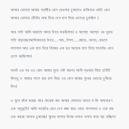
আমার ভোদায় আমার স্বামীর ধোন রেগুলার ঢুকালেও রাকিবের মোটা ধোন
আমার ভোদার ঠোঁটের মাঝ দিয়ে বেশ চাপ দিয়ে ভেতরে ঢুকছিল ।
আর তাই আমি আরামে আহহ উহহ করছিলাম। ও আস্তে আস্তে ওর চুদার
গতি বাড়াচ্ছে।আমিআহহহ উহহ……ম্মম…ইসশ……জোরে…আহহ…করতে
লাগলাম আর এক হাত দিয়ে নিজের এক দুধ আরেক হাত দিয়ে সনেটের ধোন
চেপে ধরছিলাম।
সনেট এর পর ওর ধোন আমার মুখে সেট করল। আমি প্রথমে নিতে চাইনি
কিন্তু ও আমার গালে ধরে চাপ দিয়ে ওর ধোন আমার মুখের ভেতরে ঢুকিয়ে
দিল।
ও মুখে ফাঁক করছে আর আরেক জন আমার ভোদায়। আহহ স কি অসাধারণ
এক অনুভূতি। আমি সনেটের ধোন বেশ মজা করে খেতে লাগলাম। ও এক বার
বের করছে আবার ঢুকাচ্ছে। মুখের লালায় ভিজে খলাত খলাত করে শব্দ হচ্ছিল।