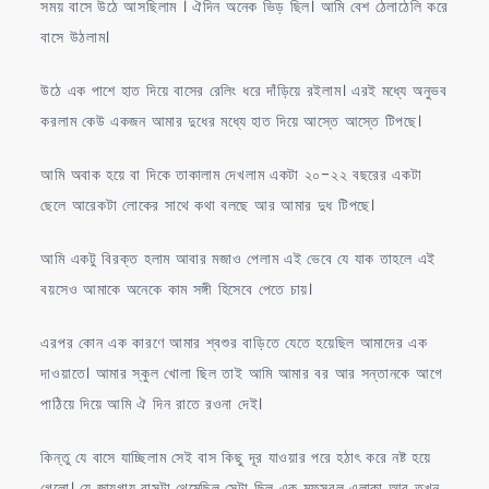
সময় বাসে উঠে আসছিলাম । ঐদিন অনেক ভিড় ছিল। আমি বেশ ঠেলাঠেলি করে
বাসে উঠলাম।
উঠে এক পাশে হাত দিয়ে বাসের রেলিং ধরে দাঁড়িয়ে রইলাম। এরই মধ্যে অনুভব
করলাম কেউ একজন আমার দুধের মধ্যে হাত দিয়ে আস্তে আস্তে টিপছে।
আমি অবাক হয়ে বা দিকে তাকালাম দেখলাম একটা ২০-২২ বছরের একটা
ছেলে আরেকটা লোকের সাথে কথা বলছে আর আমার দুধ টিপছে।
আমি একটু বিরক্ত হলাম আবার মজাও পেলাম এই ভেবে যে যাক তাহলে এই
বয়সেও আমাকে অনেকে কাম সঙ্গী হিসেবে পেতে চায়।
এরপর কোন এক কারণে আমার শ্বশুর বাড়িতে যেতে হয়েছিল আমাদের এক
দাওয়াতে। আমার স্কুল খোলা ছিল তাই আমি আমার বর আর সন্তানকে আগে
পাঠিয়ে দিয়ে আমি ঐ দিন রাতে রওনা দেই।
কিন্তু যে বাসে যাচ্ছিলাম সেই বাস কিছু দূর যাওয়ার পরে হঠাৎ করে নষ্ট হয়ে
গেলো। যে জায়গায় বাসটা থেমেছিল সেটা ছিল এক মফস্বল এলাকা আর তখন