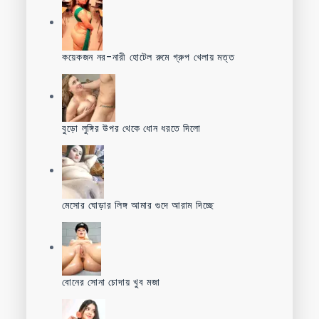
কয়েকজন নর-নারী হোটেল রুমে গ্রুপ খেলায় মত্ত
বুড়ো লুঙ্গির উপর থেকে ধোন ধরতে দিলো
মেসোর ঘোড়ার লিঙ্গ আমার গুদে আরাম দিচ্ছে
বোনের সোনা চোদায় খুব মজা