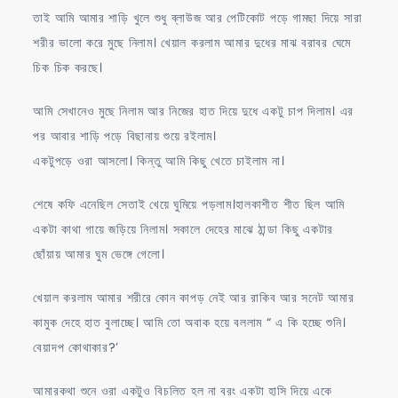
তাই আমি আমার শাড়ি খুলে শুধু ব্লাউজ আর পেটিকোট পড়ে গামছা দিয়ে সারা
শরীর ভালো করে মুছে নিলাম। খেয়াল করলাম আমার দুধের মাঝ বরাবর ঘেমে
চিক চিক করছে।
আমি সেখানেও মুছে নিলাম আর নিজের হাত দিয়ে দুধে একটু চাপ দিলাম। এর
পর আবার শাড়ি পড়ে বিছানায় শুয়ে রইলাম।
একটুপড়ে ওরা আসলো। কিন্তু আমি কিছু খেতে চাইলাম না।
শেষে কফি এনেছিল সেতাই খেয়ে ঘুমিয়ে পড়লাম।হালকাশীত শীত ছিল আমি
একটা কাথা গায়ে জড়িয়ে নিলাম। সকালে দেহের মাঝে ঠান্ডা কিছু একটার
ছোঁয়ায় আমার ঘুম ভেঙ্গে গেলো।
খেয়াল করলাম আমার শরীরে কোন কাপড় নেই আর রাকিব আর সনেট আমার
কামুক দেহে হাত বুলাচ্ছে। আমি তো অবাক হয়ে বললাম “ এ কি হচ্ছে শুনি।
বেয়াদপ কোথাকার?’
আমারকথা শুনে ওরা একটুও বিচলিত হল না বরং একটা হাসি দিয়ে একে