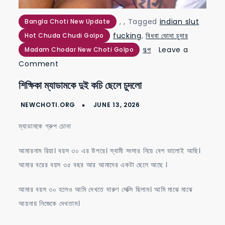
,
,
Tagged
indian slut
Bangla Choti New Update
fucking
,
বিধবা ভোদা চুদার
Hot Chuda Chudi Golpo
গল্প
Leave a
Madam Chodar New Choti Golpo
on
Comment
শিক্ষিকা
শিক্ষিকা ম্যাডামকে দুই কচি ছেলে চুদলো
ম্যাডামকে
দুই
কচি
ম্যাডামকে গ্রুপ চোদা
ছেলে
চুদলো
আমারনাম রিয়া। বয়স ৩০ এর উপরে। স্বামী সংসার নিয়ে বেশ ভালোই আছি।
আমার বরের বয়স ৩৫ বছর আর আমাদের একটা ছেলে আছে ।
আমার বয়স ৩০ হলেও আমি দেখতে দারুণ সেক্সি ছিলাম। আমি মাঝে মাঝে
আয়নায় নিজেকে দেখতাম।