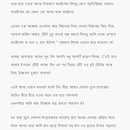
বন্ধ করে ওদের আদর উপভোগ করছিলাম কিন্তু কোন প্রতিক্রিয়া দেখাতে
পারছিলাম না। কেমন যেন সংশয় কাজ করছিল।
এরপর ওরা আমাকে চেংদোলা করে বিছানায় নিয়ে গেলো। বিছানায় নিয়ে গিয়ে
প্রথমে রাকিব আমার ঠোঁটে চুমু খাওয়া শুরু করল। কিন্তু আমি তেমন রেস্পন্স
করছিলাম না বলে ও বলে উঠলো “ ম্যাডাম প্লিজ এভাবে করে থাকবেন না।
আমরা আপনাকে অনেক সুখ দিব আপনি শুধু সাপোর্ট করেন প্লিজ…।“এই বলে
আমার উপরের ঠোঁটে কামড় দিল এর পর নিচের ঠোঁট ওর দুই ঠোঁটের মাঝে
নিয়ে ইচ্ছেমত চুষতে লাগলো।
এরই মাঝে খেয়াল করলাম সনেট নিচ দিয়ে আমার ভোদার চুলে হাতাচ্ছে।
আমিও ধীরে ধীরে ওদের সাথে এক হতে লাগলাম।
একপর্যায়ে আমি আর নিজেকে ধরে রাখতে পারলাম না।
সব বাধা ভুলে গেলাম। উত্তেজনায় সনেটের হাত আমার ভোদায় ছোঁয়ার সাথে
সাথে পচপচ করে আমি মাল ছেড়ে দিলাম। সব মাল ওর হাতের উপরে পড়লো।