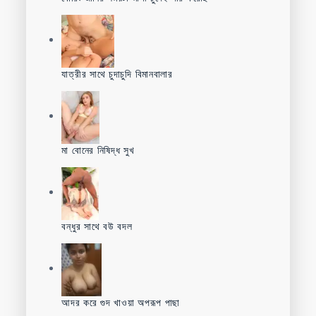
যাত্রীর সাথে চুদাচুদি বিমানবালার
মা বোনের নিষিদ্ধ সুখ
বন্ধুর সাথে বউ বদল
আদর করে গুদ খাওয়া অপরূপ পাছা