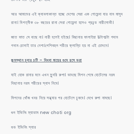
আর আমাদের এই ক্যাবলাকান্ত হচ্ছে দেশের সেরা এক গোয়েন্দা যার নাম মাসুদ
রানা। বিপত্নীক ৩৮ বছরের রানা সেরা গোয়েন্দা হলেও প্রচন্ড নারীলোভী।
জাত ফাত সে বাছে না। নারী হলেই হইছে। বিছানায় ফালাইয়া উল্টাপাল্টা গদাম
গদাম চোদাই তার নেশা।পেশিবহুল শরীরে ক্লান্তি হয় না এই চোদনে।
জন্মস্থান চুদার চটি – বিধবা মায়ের গুদে রসে ভরা
যাই হোক রানার মনে এখন সুন্দরি রুপা। ভাবছে মিশন শেষে হোটেলের নরম
বিছানায় নরম শরীরের স্বাদ নিবে।
মিশনের খোঁজ খবর নিয়ে সন্ধ্যার পর হোটেলে ঢুকবে। দেখে রুপা নামছে।
গুদ ইভিনিং ম্যাডাম new choti org
গুড ইভিনিং স্যার