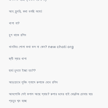
আহ সুন্দরি, কথা বলছি শুনো।
খাশা না?
চুপ থাকে রশিদ
খানকির পোলা কথা কস না কেন? new choti org
জ্বী স্যার খাশা
হুম। চুদতে ইচ্ছা হয়??
আড়চোখে লুকিং গ্লাসে রুপাকে দেখে রশিদ
আমগোকি সেই কপাল আছে স্যার? রুপার গুদের হাই ভোল্টেজ চোদায় ঘরে
প্রচুর শব্দ হচ্ছে