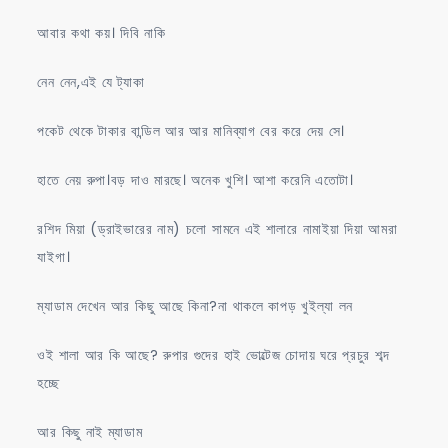
আবার কথা কয়। দিবি নাকি
নেন নেন,এই যে ট্যাকা
পকেট থেকে টাকার বান্ডিল আর আর মানিব্যাগ বের করে দেয় সে।
হাতে নেয় রুপা।বড় দাও মারছে। অনেক খুশি। আশা করেনি এতোটা।
রশিদ মিয়া (ড্রাইভারের নাম) চলো সামনে এই শালারে নামাইয়া দিয়া আমরা
যাইগা।
ম্যাডাম দেখেন আর কিছু আছে কিনা?না থাকলে কাপড় খুইল্যা লন
ওই শালা আর কি আছে? রুপার গুদের হাই ভোল্টেজ চোদায় ঘরে প্রচুর শব্দ
হচ্ছে
আর কিছু নাই ম্যাডাম