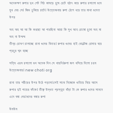
অনেকক্ষণ রুপার দুধ পেট পিঠ কামড়ে চুষে চেটে হঠাৎ করে রুপার রসালো গুদে
মুখ দেয় সে। জিভ ঢুকিয়ে চাটে। উত্তেজনায় রুপা ঠেশে ধরে তার মাথা গুদেত
উপর
অহ অহ আ আ কি করছো আ পারছিনা আয়া কি সুখ আহ চোষো চুদো অহ মা
অহ না উম্মম্ম
তীব্র চোষণ চালাচ্ছে রানা গুদের ভিতর। রুপার গুদের হাই ভোল্টেজ চোদায় ঘরে
প্রচুর শব্দ হচ্ছে
সত্যি এরম রসালো গুদ অনেক দিন সে খায়নি।রুপা জল খসিয়ে দিলো চরম
উত্তেজনায়। new choti org
রানা তার শরীরের উপর উঠে পড়লো।সেই সাথে নিজেকে গুতিয়ে নিয়ে আসে
রুপার দুই পায়ের ফাঁকে। তীক্ষ্ণ উদ্ধত প্রস্তুত বাঁড়া টা কে রুপার গুদের সামনে
এনে ঘষা দেয়।ধনের ঘষার রুপা
উমউম