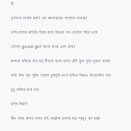
ছি
ঘৃণাভরে তাকায় রুপা। এক জানোয়ারের পাল্লায় পড়েছে।
রশিদ,বাসায় জানিয়ে দিয়ো রাতে ফিরবো না। হোটেলে ফিরে চলো
এইতো good girl আসো কাছে এসে বসো।
রুপাকে জড়িয়ে তার দুদু টিপতে থাকে রানা। ঠোঁট মুখে পুড়ে চুষতে থাকে।
আউ উম্ম শব্দে লুকিং গ্লাসে চুমাচুমি দেখে রশিদ। নিজেও উত্তেজিত হয়।
চুমু থামিয়ে রানা বলে
রশিদ মিয়াঁ?
জ্বি স্যার রুপার গুদের হাই ভোল্টেজ চোদায় ঘরে প্রচুর শব্দ হচ্ছে