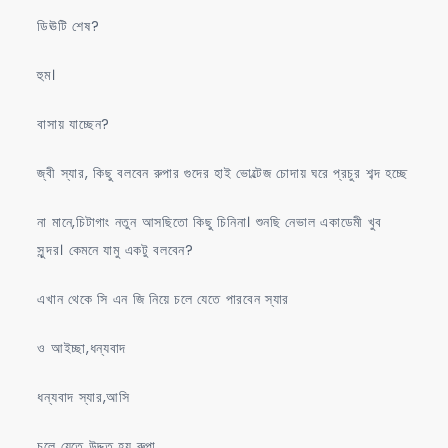
ডিঊটি শেষ?
হুম।
বাসায় যাচ্ছেন?
জ্বী স্যার, কিছু বলবেন রুপার গুদের হাই ভোল্টেজ চোদায় ঘরে প্রচুর শব্দ হচ্ছে
না মানে,চিটাগাং নতুন আসছিতো কিছু চিনিনা। শুনছি নেভাল একাডেমী খুব
সুন্দর। কেমনে যামু একটু বলবেন?
এখান থেকে সি এন জি নিয়ে চলে যেতে পারবেন স্যার
ও আইচ্ছা,ধন্যবাদ
ধন্যবাদ স্যার,আসি
চলে যেতে উদ্দত হয় রুপা