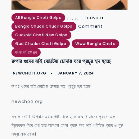
,
,
,
,
,
Leave a
All Bangla Choti Golpo
on
Comment
Bangla Chuda Chudir Golpo
রুপার
Cuckold Choti New Golpo
গুদের
Gud Chudar Choti Golpo
Www Bangla Chote
হাই
বাংলা পর্ণ চটি গল্প
রুপার গুদের হাই ভোল্টেজ চোদায় ঘরে প্রচুর শব্দ হচ্ছে
ভোল্টেজ
চোদায়
ঘরে
রুপার গুদের হাই ভোল্টেজ চোদায় ঘরে প্রচুর শব্দ হচ্ছে
প্রচুর
শব্দ
newchoti org
হচ্ছে
সকাল ১১টা। চট্টগ্রাম এয়ারপোর্ট থেকে হাতে মাঝারি মানের পুরানো এক
ব্রিফকেস নিয়ে বের হয়ে আসলো ঢোলা প্যান্ট আর শার্ট পরিহিত প্রায় ৬ ফুট
লম্বা এক লোক।