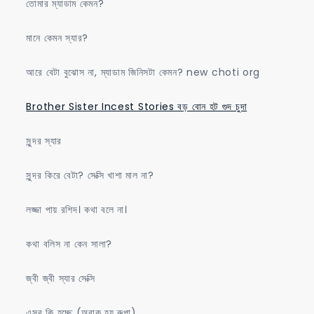
তোমার ম্যাডাম কেমন?
মানে কেমন স্যার?
আরে বেটা বুঝোস না, ম্যাডাম জিনিসটা কেমন? new choti org
Brother Sister Incest Stories বড় বোন হট গুদ চুদা
সুন্দর স্যার
সুন্দর কিরে বেটা? সেক্সি খাশা মাল না?
লজ্জা পায় রশিদ। কথা বলে না।
কথা বলিস না কেন সালা?
জ্বী জ্বী স্যার সেক্সি
এসব কি হচ্ছে (অবাক হয় রুপা)