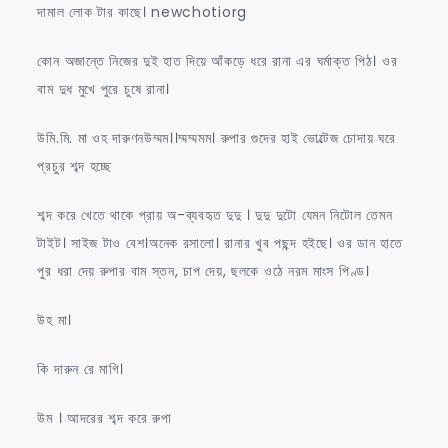
দামাল লোক টার কাছে। newchotiorg
কোন অজান্তে নিজের দুই হাত দিয়ে আঁকড়ে ধরে রানা এর ঘর্মাক্ত পিঠ। ওর
বাম দুধ মুখে পুরে চুষে রানা।
উমি.মি. মা ওহ দারুণনউম্মম।।ম্মম্মমম। রুপার গুদের হাই ভোল্টেজ চোদায় ঘরে
প্রচুর শব্দ হচ্ছে
শব্দ করে খেতে থাকে প্রায় অ-ব্যবহৃত দুদু । দুদু দুটো যেমন নিটোল তেমন
টাইট। সাইজ টাও বেশ।অনেক রসালো। রানার খুব পছন্দ হইছে। ওর ডান হাতে
পুর ধরা দেয় রুপার বাম স্তন, চাপ দেয়, ছলকে ওঠে নরম মাংস পিণ্ড।
উহ মা।
কি দারুন রে মাগি।
উম । আদরের শব্দ করে রুপা