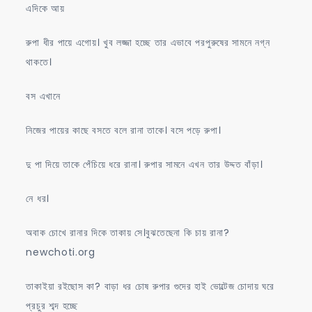
এদিকে আয়
রুপা ধীর পায়ে এগোয়। খুব লজ্জা হচ্ছে তার এভাবে পরপুরুষের সামনে নগ্ন
থাকতে।
বস এখানে
নিজের পায়ের কাছে বসতে বলে রানা তাকে। বসে পড়ে রুপা।
দু পা দিয়ে তাকে পেঁচিয়ে ধরে রানা। রুপার সামনে এখন তার উদ্দত বাঁড়া।
নে ধর।
অবাক চোখে রানার দিকে তাকায় সে।বুঝতেছেনা কি চায় রানা?
newchoti.org
তাকাইয়া রইছোস কা? বাড়া ধর চোষ রুপার গুদের হাই ভোল্টেজ চোদায় ঘরে
প্রচুর শব্দ হচ্ছে