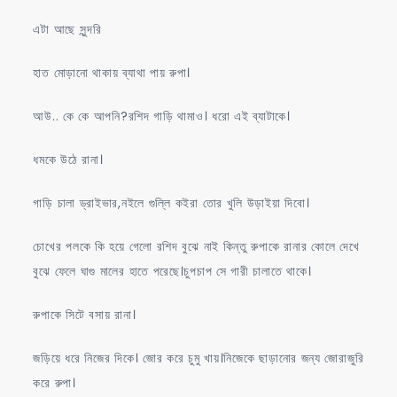
এটা আছে সুন্দরি
হাত মোড়ানো থাকায় ব্যাথা পায় রুপা।
আউ.. কে কে আপনি?রশিদ গাড়ি থামাও। ধরো এই ব্যাটাকে।
ধমকে উঠে রানা।
গাড়ি চালা ড্রাইভার,নইলে গুল্লি কইরা তোর খুলি উড়াইয়া দিবো।
চোখের পলকে কি হয়ে গেলো রশিদ বুঝে নাই কিন্তু রুপাকে রানার কোলে দেখে
বুঝে ফেলে ঘাগু মালের হাতে পরেছে।চুপচাপ সে গারী চালাতে থাকে।
রুপাকে সিটে বসায় রানা।
জড়িয়ে ধরে নিজের দিকে। জোর করে চুমু খায়।নিজেকে ছাড়ানোর জন্য জোরাজুরি
করে রুপা।