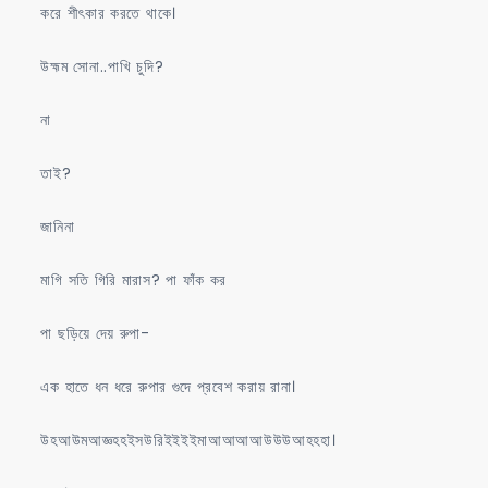
করে শীৎকার করতে থাকে।
উহ্মম সোনা..পাখি চুদি?
না
তাই?
জানিনা
মাগি সতি গিরি মারাস? পা ফাঁক কর
পা ছড়িয়ে দেয় রুপা-
এক হাতে ধন ধরে রুপার গুদে প্রবেশ করায় রানা।
উহআউমআজ্ঞহহইসউরিইইইইমাআআআআউউউআহহহা।