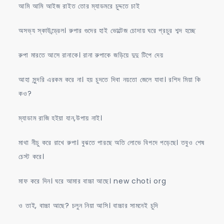
আমি আমি আইজ রাইত তোর ম্যাডমরে চুদ্দতে চাই
অসভ্য স্কাউন্ড্রেল। রুপার গুদের হাই ভোল্টেজ চোদায় ঘরে প্রচুর শব্দ হচ্ছে
রুপা মারতে আসে রানাকে। রানা রুপাকে জড়িয়ে দুদু টিপে দেয়
আহা সুন্দরি এরকম করে না। হয় চুদতে দিবা নয়তো জেলে যাবা। রশিদ মিয়া কি
কও?
ম্যাডাম রাজি হইয়া যান,উপায় নাই।
মাথা নীচু করে রাখে রুপা। বুঝতে পারছে অতি লোভে বিপদে পড়েছে। তবুও শেষ
চেস্ট করে।
মাফ করে দিন। ঘরে আমার বাচ্চা আছে। new choti org
ও তাই, বাচ্চা আছে? চলুন নিয়া আসি। বাচ্চার সামনেই চুদি