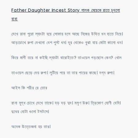
Father Daughter Incest Story পালক মেয়েকে রাতে চুদলো
বাবা
দেখে রানা পুরো ল্যাংটা হয়ে সোফায় বসে আছে নিজের উথিত ধন হাতে নিয়ে।
আড়চোখে রুপা দেখলো বেশ পুস্ট ধন। দূর থেকেও বুঝা যায় মোটা কালো ধন।
কিরে মাগী তরে না কইছি ল্যাংটা বারোইতে? তাওয়েল পড়ছোস কেন? খোল
তাওয়েল ছেড়ে দেয় রুপা। লুটিয়ে পরে তা তার পায়ের কাছে। নগ্ন রুপা।
আইস কি শরীর রে তোর
রানা মুগ্ধ চোখে দেখে তাকে। বড় বড় দুদ। মসৃণ উরু। ত্রিকোণ যোণী বেদি।
দুধের বোটা গুলো টসটসে।
অনেক উত্তেজনা হয় তার।