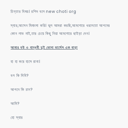
চিন্তার বিষয়। রশিদ বলে new choti org
স্যার,আসেন মিমাংসা করি। ভূল আমরা করছি,আমগোরে ধরলেতো আপনের
কোন লাভ নাই,তার চেয়ে কিছু নিয়া আমগোরে ছাইড়া দেন।
আমার বউ ও বান্ধবী দুই ভোদা ভার্সেস এক বাড়া
হা হা করে হাসে রানা।
বল কি দিবি?
আপনে কি চান?
আমি?
হো স্যার