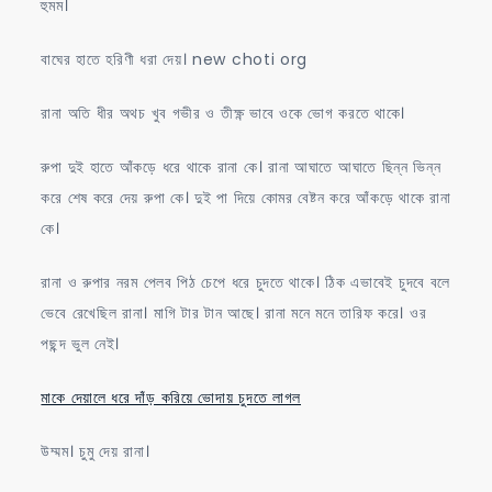
হুমম।
বাঘের হাতে হরিণী ধরা দেয়। new choti org
রানা অতি ধীর অথচ খুব গভীর ও তীক্ষ্ণ ভাবে ওকে ভোগ করতে থাকে।
রুপা দুই হাতে আঁকড়ে ধরে থাকে রানা কে। রানা আঘাতে আঘাতে ছিন্ন ভিন্ন
করে শেষ করে দেয় রুপা কে। দুই পা দিয়ে কোমর বেষ্টন করে আঁকড়ে থাকে রানা
কে।
রানা ও রুপার নরম পেলব পিঠ চেপে ধরে চুদতে থাকে। ঠিক এভাবেই চুদবে বলে
ভেবে রেখেছিল রানা। মাগি টার টান আছে। রানা মনে মনে তারিফ করে। ওর
পছন্দ ভুল নেই।
মাকে দেয়ালে ধরে দাঁড় করিয়ে ভোদায় চুদতে লাগল
উম্মম। চুমু দেয় রানা।