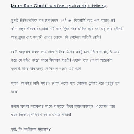
Mom Son Choti ৪০ সাইজের দুধ মায়ের পাছাও বিশাল বড়
সুন্দরি রিসিপশনিস্ট নাম রুপা।বয়স ২৭/২৮। ডিভোর্সি আর এক বাচ্চার মা।
কাঁচা হলুদ গাঁয়ের রঙ,সাদা শার্ট আর জিন্স পরে অফিস করে সে। শুধু তার সৌন্দর্য
আর সুন্দর দেহ পল্লবী দেখার লোভে এই হোটেলে অতিথি বেশি।
কেউ অনুরোধ করলে তার সাথে বাইরে ডিনার একটু ঢলাঢলি করে বাড়তি আয়
করে সে যদিও কারো সাথে বিছানায় যায়নি। এছাড়া তার গোপন আরেকটা
ব্যবসা আছে যার জন্য সে বিপদে পড়বে এই গল্পে.
স্যার, আপনার চাবি স্যার? রুপার গুদের হাই ভোল্টেজ চোদায় ঘরে প্রচুর শব্দ
হচ্ছে
রুপার হালকা কয়েকবার ডাকে বাস্তবে ফিরে ক্যাবলাকান্ত। এতোক্ষণ তার
দুদুর দিকে মনোনিবেশ করায় শুনতে পায়নি।
হ্যাঁ, কি বলছিলেন ম্যাডাম?