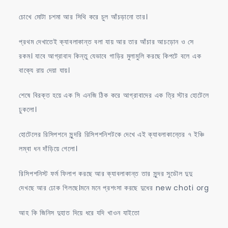
চোখে মোটা চশমা আর সিথি করে চুল আঁচড়ানো তার।
প্রথম দেখাতেই ক্যাবলাকান্ত বলা যায় আর তার আঁচার আচড়োন ও সে
রকম। যাবে আগ্রাবাদ কিন্তু যেভাবে গাড়ির মুলামুলি করছে কিপটে বলে এক
বাক্যে রায় দেয়া যায়।
শেষে বিরক্ত হয়ে এক সি এনজি ঠিক করে আগ্রাবাদের এক ত্রি স্টার হোটেলে
ঢুকলো।
হোটেলের রিসিপশনে সুন্দরি রিসিপশনিশটকে দেখে এই ক্যাবলাকান্তের ৭ ইঞ্চি
লম্বা ধন দাঁড়িয়ে গেলো।
রিসিপশনিস্ট ফর্ম ফিলাপ করছে আর ক্যাবলাকান্ত তার সুন্দর সুডৌল দুদু
দেখছে আর ঢোক গিলছে।মনে মনে প্রশংসা করছে দুধের new choti org
আহ কি জিনিস দুহাত দিয়ে ধরে যদি খাওন যাইতো