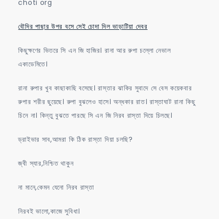
choti org
বৌদির পাছার উপর বসে সেই চোদা দিল ভাড়াটিয়া দেবর
কিছুক্ষণের ভিতরে সি এন জি হাজির। রানা আর রুপা চল্লো নেভাল
একাডেমিতে।
রানা রুপার খুব কাছাকাছি বসেছে। রাস্তার ঝাকির সুবাদে সে বেস কয়েকবার
রুপার শরীর ছুয়েছে। রুপা বুঝলেও হাসে। অন্ধকার রাত। রাস্তাঘাট রানা কিছু
চিনে না। কিন্তু বুঝতে পারছে সি এন জি নিরব রাস্তা দিয়ে চিলছে।
ড্রাইভার সাব,আমরা কি ঠিক রাস্তা দিয়া চলছি?
জ্বী স্যার,নিশ্চিত থাকুন
না মানে,কেমন যেনো নিরব রাস্তা
নিরবই ভালো,কাজে সুবিধা।