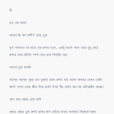
ছি
চড় দেয় রানা।
আবার ছি কস মাগী? চোষ..চুমা
ঘৃণা লাগলেও ধন হাতে নেয় রুপা। ডলে.. একটু ভালো লাগে তার। চুমু দেয়।
রুপার নরম ঠোঁটের স্পর্স পেয়ে রানা শিহরিত হয়।
অহহহ চুমা খানকি
আস্তে আস্তে পুরো ধনে চুমাতে থাকে রুপা। তার ভালো লাগছে। কেমন একটা
জংলি গন্ধ। এবার জীভ দিয়ে চাটে। উপর নীচ চাটে। মনে হয় আইস্ক্রীম খাচ্ছে।
আহ আহ জোরে চোষ মাগি
জোরে জোরে চুষে রুপা। রানার মাল বেরিয়ে যাবার অবস্থা। নিজেকে দ্রুত