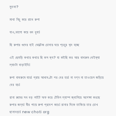
মুতবা?
মাথা নিচু করে রাখে রুপা
যাও,ভালো করে গুদ ধুবা।
ছি রুপার গুদের হাই ভোল্টেজ চোদায় ঘরে প্রচুর শব্দ হচ্ছে
এই ছেমড়ি কথায় কথায় ছি কস ক্য? যা কইছি কর আর বাথরুম থেইক্যা
ল্যাংটা বাড়াইবি।
রুপা বাথরুমে যায়। প্রায় আধাঘণ্টা পর বের হয়। না নগ্ন না তাওয়েল জড়িয়ে
বের হয়।
রানা রুমের সব বড় লাইট অফ করে টেবিল ল্যাম্প জ্বালিয়ে অপেক্ষা করছে
রুপার জন্য। ধীর পায়ে রুপা প্রবেশ করে। রানার দিকে তাকিয়ে তার চোখ
ছানাবড়া। new choti org