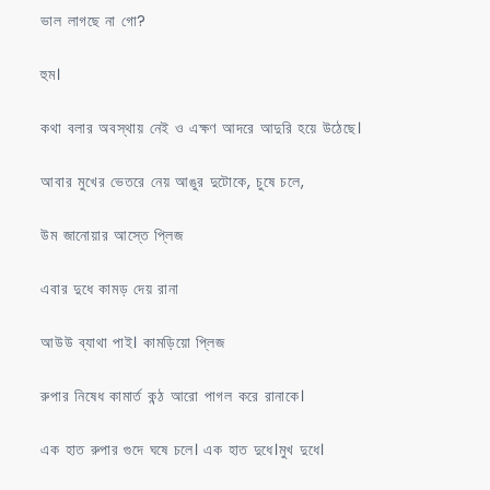
ভাল লাগছে না গো?
হুম।
কথা বলার অবস্থায় নেই ও এক্ষণ আদরে আদুরি হয়ে উঠেছে।
আবার মুখের ভেতরে নেয় আঙুর দুটোকে, চুষে চলে,
উম জানোয়ার আস্তে প্লিজ
এবার দুধে কামড় দেয় রানা
আউউ ব্যাথা পাই। কামড়িয়ো প্লিজ
রুপার নিষেধ কামার্ত কন্ঠ আরো পাগল করে রানাকে।
এক হাত রুপার গুদে ঘষে চলে। এক হাত দুধে।মুখ দুধে।