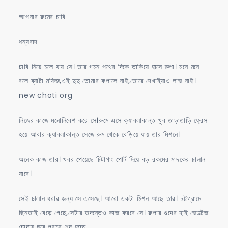
আপনার রুমের চাবি
ধন্যবাদ
চাবি নিয়ে চলে যায় সে। তার গমন পথের দিকে তাকিয়ে হাসে রুপা। মনে মনে
বলে ব্যাটা মফিজ,এই দুদু তোমার কপালে নাই,তোরে দেখাইয়াও লাভ নাই।
new choti org
নিজের কাজে মনোনিবেশ করে সে।রুমে এসে ক্যাবলাকান্ত খুব তাড়াতাড়ি ফ্রেস
হয়ে আবার ক্যাবলাকান্ত সেজে রুম থেকে বেড়িয়ে যায় তার মিশনে।
অনেক কাজ তার। খবর পেয়েছে চিটাগাং পোর্ট দিয়ে বড় রকমের মাদকের চালান
যাবে।
সেই চালান ধরার জন্য সে এসেছে। আরো একটা মিশন আছে তার। চট্টগ্রামে
ছিনতাই বেড়ে গেছে,সেটার তদন্তেও কাজ করবে সে। রুপার গুদের হাই ভোল্টেজ
চোদায় ঘরে প্রচুর শব্দ হচ্ছে