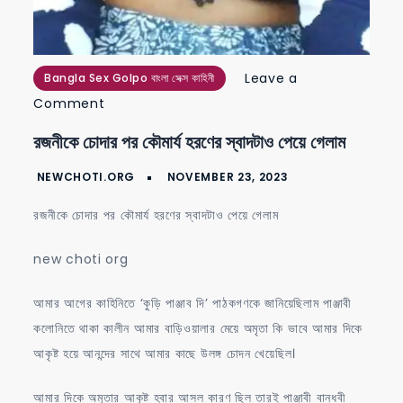
Leave a
Bangla Sex Golpo বাংলা সেক্স কাহিনী
on
Comment
রজনীকে
রজনীকে চোদার পর কৌমার্য হরণের স্বাদটাও পেয়ে গেলাম
চোদার
পর
কৌমার্য
রজনীকে চোদার পর কৌমার্য হরণের স্বাদটাও পেয়ে গেলাম
হরণের
স্বাদটাও
new choti org
পেয়ে
আমার আগের কাহিনিতে ‘কুড়ি পাঞ্জাব দি’ পাঠকগণকে জানিয়েছিলাম পাঞ্জাবী
গেলাম
কলোনিতে থাকা কালীন আমার বাড়িওয়ালার মেয়ে অমৃতা কি ভাবে আমার দিকে
আকৃষ্ট হয়ে আনন্দের সাথে আমার কাছে উলঙ্গ চোদন খেয়েছিল।
আমার দিকে অমৃতার আকৃষ্ট হবার আসল কারণ ছিল তারই পাঞ্জাবী বান্ধবী