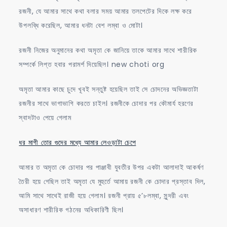
রজনী, যে আমার সাথে কথা বলার সময় আমার তলপেটের দিকে লক্ষ করে
উপলব্ধি করেছিল, আমার ধনটা বেশ লম্বা ও মোটা।
রজনী নিজের অনুমানের কথা অমৃতা কে জানিয়ে তাকে আমার সাথে শারীরিক
সম্পর্কে লিপ্ত হবার পরামর্শ দিয়েছিল। new choti org
অমৃতা আমার কাছে চুদে খূবই সন্তুষ্ট হয়েছিল তাই সে চোদনের অভিজ্ঞতাটা
রজনীর সাথে ভাগাভাগি করতে চাইল। রজনীকে চোদার পর কৌমার্য হরণের
স্বাদটাও পেয়ে গেলাম
ধর মাগী তোর গুদের মধ্যে আমার লেওড়াটা চেপে
আমার ত অমৃতা কে চোদার পর পাঞ্জাবী যুবতীর উপর একটা আলাদাই আকর্ষণ
তৈরী হয়ে গেছিল তাই অমৃতা যে মুহুর্তে আমায় রজনী কে চোদার প্রস্তাব দিল,
আমি সাথে সাথেই রাজী হয়ে গেলাম। রজনী প্রায় ৫’৮লম্বা, সুন্দরী এবং
অসাধারণ শারীরিক গঠনের অধিকারিণী ছিল।