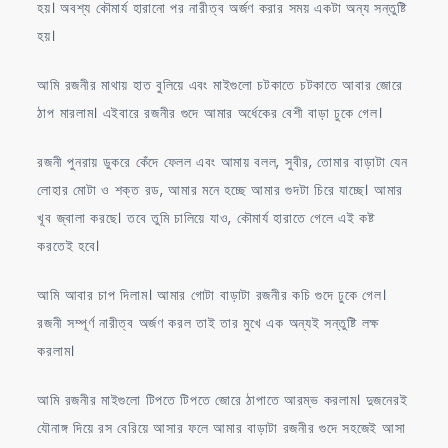
হয়। অবশ্য কৌমার্য হারানো পর নারীত্ব অর্জণ করার সময় একটা অন্য সন্তুষ্টি
হয়।
আমি রজনীর মাথায় হাত বুলিয়ে এবং মাইগুলো চটকাতে চটকাতে আবার জোরে
ঠাপ মারলাম। এইবারে রজনীর গুদে আমার অর্ধেকের বেশী বাড়া ঢুকে গেল।
রজনী পুনরায় ডুকরে কেঁদে ফেলল এবং আমায় বলল, সুবীর, তোমার বাড়াটা যেন
লোহার মোটা ও শক্ত রড, আমার মনে হচ্ছে আমার গুদটা চিরে যাচ্ছে। আমার
খূব জ্বালা করছে। তবে তুমি চালিয়ে যাও, কৌমার্য হারাতে গেলে এই কষ্ট
করতেই হবে।
আমি আবার চাপ দিলাম। আমার গোটা বাড়াটা রজনীর কচি গুদে ঢুকে গেল।
রজনী সম্পূর্ণ নারীত্ব অর্জণ করল তাই তার মুখে এক অন্যই সন্তুষ্টি লক্ষ
করলাম।
আমি রজনীর মাইগুলো টিপতে টিপতে জোরে ঠাপাতে আরম্ভ করলাম। দুজনেরই
যৌনাঙ্গ দিয়ে রস বেরিয়ে আসার ফলে আমার বাড়াটা রজনীর গুদে সহজেই আসা