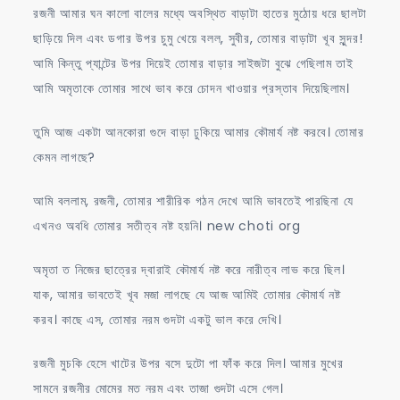
রজনী আমার ঘন কালো বালের মধ্যে অবস্থিত বাড়াটা হাতের মুঠোয় ধরে ছালটা
ছাড়িয়ে দিল এবং ডগার উপর চুমু খেয়ে বলল, সুবীর, তোমার বাড়াটা খূব সুন্দর!
আমি কিন্তু প্যান্টের উপর দিয়েই তোমার বাড়ার সাইজটা বুঝে গেছিলাম তাই
আমি অমৃতাকে তোমার সাথে ভাব করে চোদন খাওয়ার প্রস্তাব দিয়েছিলাম।
তুমি আজ একটা আনকোরা গুদে বাড়া ঢুকিয়ে আমার কৌমার্য নষ্ট করবে। তোমার
কেমন লাগছে?
আমি বললাম, রজনী, তোমার শারীরিক গঠন দেখে আমি ভাবতেই পারছিনা যে
এখনও অবধি তোমার সতীত্ব নষ্ট হয়নি। new choti org
অমৃতা ত নিজের ছাত্রের দ্বারাই কৌমার্য নষ্ট করে নারীত্ব লাভ করে ছিল।
যাক, আমার ভাবতেই খূব মজা লাগছে যে আজ আমিই তোমার কৌমার্য নষ্ট
করব। কাছে এস, তোমার নরম গুদটা একটু ভাল করে দেখি।
রজনী মুচকি হেসে খাটের উপর বসে দুটো পা ফাঁক করে দিল। আমার মুখের
সামনে রজনীর মোমের মত নরম এবং তাজা গুদটা এসে গেল।