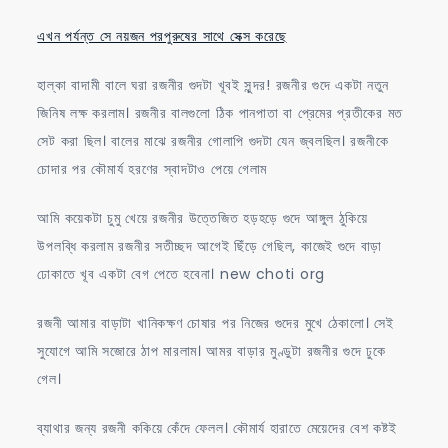
এখন পর্যন্ত সে নয়জন পরপুরুষের সাথে সেক্স করেছে
হাল্কা বাদামী বালে ঘরা রজনীর গুদটা খূবই সুন্দর! রজনীর গুদে একটা নতুন
জিনিষ লক্ষ করলাম। রজনীর বালগুলো ঠিক পানপাতা বা প্রেমের প্রতীকের মত
সেট করা ছিল। বালের মাঝে রজনীর গোলাপি গুদটা যেন জ্বলছিল। রজনীকে
চোদার পর কৌমার্য হরণের স্বাদটাও পেয়ে গেলাম
আমি কয়েকটা চুমু খেয়ে রজনীর উত্তেজিত হড়হড়ে গুদে আঙ্গুল ঠুকিয়ে
উপলব্ধি করলাম রজনীর সতীচ্ছদ আগেই ছিঁড়ে গেছিল, কাজেই গুদে বাড়া
ঢোকাতে খূব একটা বেগ পেতে হবেনা। new choti org
রজনী আমার বাড়াটা খানিকক্ষণ চোষার পর নিজের গুদের মুখে ঠেকালো। সেই
সুযোগে আমি সজোরে ঠাপ মারলাম। আমর বাড়ার মুণ্ডুটা রজনীর গুদে ঢুকে
গেল।
ব্যাথার জন্য রজনী ককিয়ে কেঁদে ফেলল। কৌমার্য হারাতে মেয়েদের বেশ কষ্টই