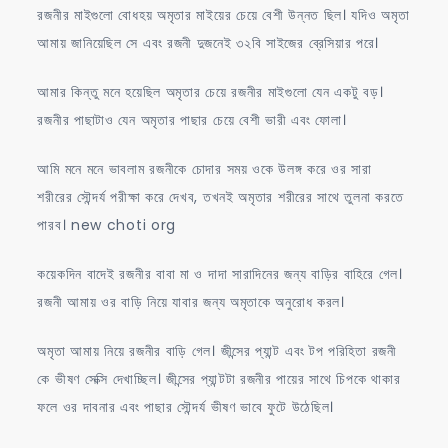
রজনীর মাইগুলো বোধহয় অমৃতার মাইয়ের চেয়ে বেশী উন্নত ছিল। যদিও অমৃতা
আমায় জানিয়েছিল সে এবং রজনী দুজনেই ৩২বি সাইজের ব্রেসিয়ার পরে।
আমার কিন্তু মনে হয়েছিল অমৃতার চেয়ে রজনীর মাইগুলো যেন একটু বড়।
রজনীর পাছাটাও যেন অমৃতার পাছার চেয়ে বেশী ভারী এবং ফোলা।
আমি মনে মনে ভাবলাম রজনীকে চোদার সময় ওকে উলঙ্গ করে ওর সারা
শরীরের সৌন্দর্য পরীক্ষা করে দেখব, তখনই অমৃতার শরীরের সাথে তুলনা করতে
পারব। new choti org
কয়েকদিন বাদেই রজনীর বাবা মা ও দাদা সারাদিনের জন্য বাড়ির বাহিরে গেল।
রজনী আমায় ওর বাড়ি নিয়ে যাবার জন্য অমৃতাকে অনুরোধ করল।
অমৃতা আমায় নিয়ে রজনীর বাড়ি গেল। জীন্সের প্যান্ট এবং টপ পরিহিতা রজনী
কে ভীষণ সেক্সি দেখাচ্ছিল। জীন্সের প্যান্টটা রজনীর পায়ের সাথে চিপকে থাকার
ফলে ওর দাবনার এবং পাছার সৌন্দর্য ভীষণ ভাবে ফুটে উঠেছিল।