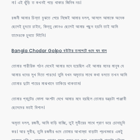
না। এই ছুঁড়ি ত কখনই পড়ে থাকার জিনিষ নয়।
রজনী আমার চিন্তা বুঝতে পেরে নিজেই আমায় বলল, আসলে আমাকে অনেক
ছেলেই চুদতে চাইত, কিন্তু কোনও ছেলেই আমার পছন্দ হয়নি তাই আমি
তাদেরকে চুদতে দিইনি।
Bangla Chodar Golpo বউটার তলপেটে গুদে ঘন বাল
তোমার শারীরিক গঠন দেখেই আমার মনে হয়েছিল এই আমার মনের মানুষ যে
আমায় ধনের সুখ দিতে পারবে। তুমি যখন অমৃতার সাথে কথা বলতে তখন আমি
তোমার দুটো পায়ের মাঝখানে তাকিয়ে থাকতাম।
তোমার প্যান্টের ফোলা অংশটা দেখে আমার মনে হয়ছিল তোমার যন্ত্রটা পাঞ্জাবী
ছেলেদের মতই বিশাল।
অমৃতা বলল, রজনী, আমি বাড়ি যাচ্ছি, তুই সুবীরের সাথে প্রাণ ভরে চোদাচুদি
কর। আর সুবীর, তুমি রজনীর গুদে তোমার আখাম্বা বাড়াটা প্রথমবার একটু