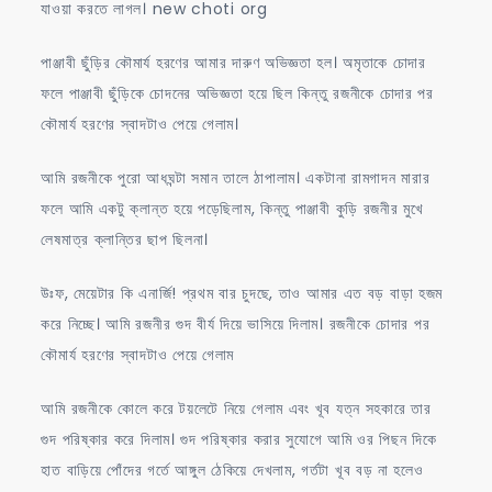
যাওয়া করতে লাগল। new choti org
পাঞ্জাবী ছুঁড়ির কৌমার্য হরণের আমার দারুণ অভিজ্ঞতা হল। অমৃতাকে চোদার
ফলে পাঞ্জাবী ছুঁড়িকে চোদনের অভিজ্ঞতা হয়ে ছিল কিন্তু রজনীকে চোদার পর
কৌমার্য হরণের স্বাদটাও পেয়ে গেলাম।
আমি রজনীকে পুরো আধঘন্টা সমান তালে ঠাপালাম। একটানা রামগাদন মারার
ফলে আমি একটু ক্লান্ত হয়ে পড়েছিলাম, কিন্তু পাঞ্জাবী কুড়ি রজনীর মুখে
লেষমাত্র ক্লান্তির ছাপ ছিলনা।
উঃফ, মেয়েটার কি এনার্জি! প্রথম বার চুদছে, তাও আমার এত বড় বাড়া হজম
করে নিচ্ছে। আমি রজনীর গুদ বীর্য দিয়ে ভাসিয়ে দিলাম। রজনীকে চোদার পর
কৌমার্য হরণের স্বাদটাও পেয়ে গেলাম
আমি রজনীকে কোলে করে টয়লেটে নিয়ে গেলাম এবং খূব যত্ন সহকারে তার
গুদ পরিষ্কার করে দিলাম। গুদ পরিষ্কার করার সুযোগে আমি ওর পিছন দিকে
হাত বাড়িয়ে পোঁদের গর্তে আঙ্গুল ঠেকিয়ে দেখলাম, গর্তটা খূব বড় না হলেও