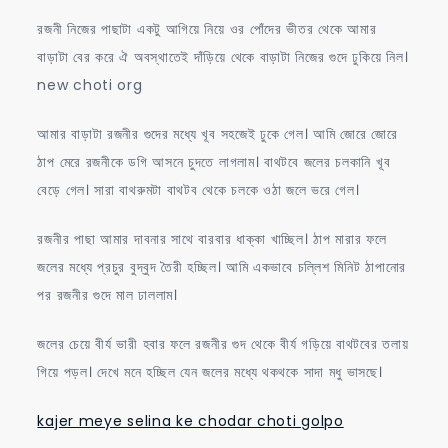
রজনী নিজের পাছাটা একটু আগিয়ে নিয়ে ওর পোঁদের ভীতর থেকে আমার
বাড়াটা বের করে ঐ অবস্থাতেই দাঁড়িয়ে থেকে বাড়াটা নিজের গুদে ঢুকিয়ে নিল।
new choti org
আমার বাড়াটা রজনীর গুদের মধ্যে খূব সহজেই ঢুকে গেল। আমি জোরে জোরে
ঠাপ মেরে রজনীকে ডগি আসনে চুদতে লাগলাম। বাথটবে জলের চলকানি খূব
বেড়ে গেল। সারা বাথরুমটা বাথটব থেকে চলকে ওঠা জলে ভরে গেল।
রজনীর পাছা আমার দাবনার সাথে বারবার ধাক্কা খাচ্ছিল। ঠাপ মারার ফলে
জলের মধ্যে প্রচুর বুদ্বুদ তৈরী হচ্ছিল। আমি একভাবে চল্লিশ মিনিট ঠাপানোর
পর রজনীর গুদে মাল ঢাললাম।
জলের চেয়ে বীর্য ভারী হবার ফলে রজনীর গুদ থেকে বীর্য গড়িয়ে বাথটবের তলায়
গিয়ে পড়ল। দেখে মনে হচ্ছিল যেন জলের মধ্যে থকথকে সাদা মধু ভাসছে।
kajer meye selina ke chodar choti golpo