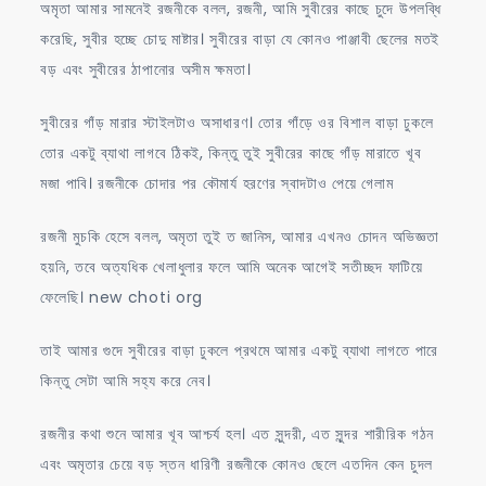
অমৃতা আমার সামনেই রজনীকে বলল, রজনী, আমি সুবীরের কাছে চুদে উপলব্ধি
করেছি, সুবীর হচ্ছে চোদু মাষ্টার। সুবীরের বাড়া যে কোনও পাঞ্জাবী ছেলের মতই
বড় এবং সুবীরের ঠাপানোর অসীম ক্ষমতা।
সুবীরের গাঁড় মারার স্টাইলটাও অসাধারণ। তোর গাঁড়ে ওর বিশাল বাড়া ঢুকলে
তোর একটু ব্যাথা লাগবে ঠিকই, কিন্তু তুই সুবীরের কাছে গাঁড় মারাতে খূব
মজা পাবি। রজনীকে চোদার পর কৌমার্য হরণের স্বাদটাও পেয়ে গেলাম
রজনী মুচকি হেসে বলল, অমৃতা তুই ত জানিস, আমার এখনও চোদন অভিজ্ঞতা
হয়নি, তবে অত্যধিক খেলাধুলার ফলে আমি অনেক আগেই সতীচ্ছদ ফাটিয়ে
ফেলেছি। new choti org
তাই আমার গুদে সুবীরের বাড়া ঢুকলে প্রথমে আমার একটু ব্যাথা লাগতে পারে
কিন্তু সেটা আমি সহ্য করে নেব।
রজনীর কথা শুনে আমার খূব আশ্চর্য হল। এত সুন্দরী, এত সুন্দর শারীরিক গঠন
এবং অমৃতার চেয়ে বড় স্তন ধারিণী রজনীকে কোনও ছেলে এতদিন কেন চুদল