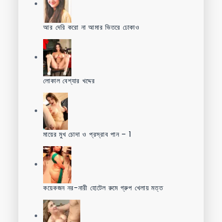
আর দেরি করো না আমার ভিতরে ঢোকাও
লোকাল বেশ্যার খদ্দের
মায়ের মুখ চোদা ও প্রস্রাব পান – 1
কয়েকজন নর-নারী হোটেল রুমে গ্রুপ খেলায় মত্ত