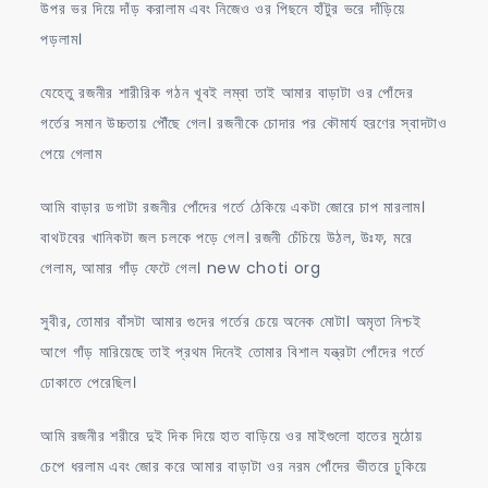
উপর ভর দিয়ে দাঁড় করালাম এবং নিজেও ওর পিছনে হাঁটুর ভরে দাঁড়িয়ে
পড়লাম।
যেহেতু রজনীর শারীরিক গঠন খূবই লম্বা তাই আমার বাড়াটা ওর পোঁদের
গর্তের সমান উচ্চতায় পৌঁছে গেল। রজনীকে চোদার পর কৌমার্য হরণের স্বাদটাও
পেয়ে গেলাম
আমি বাড়ার ডগাটা রজনীর পোঁদের গর্তে ঠেকিয়ে একটা জোরে চাপ মারলাম।
বাথটবের খানিকটা জল চলকে পড়ে গেল। রজনী চেঁচিয়ে উঠল, উঃফ, মরে
গেলাম, আমার গাঁড় ফেটে গেল। new choti org
সুবীর, তোমার বাঁসটা আমার গুদের গর্তের চেয়ে অনেক মোটা। অমৃতা নিশ্চই
আগে গাঁড় মারিয়েছে তাই প্রথম দিনেই তোমার বিশাল যন্ত্রটা পোঁদের গর্তে
ঢোকাতে পেরেছিল।
আমি রজনীর শরীরে দুই দিক দিয়ে হাত বাড়িয়ে ওর মাইগুলো হাতের মুঠোয়
চেপে ধরলাম এবং জোর করে আমার বাড়াটা ওর নরম পোঁদের ভীতরে ঢুকিয়ে