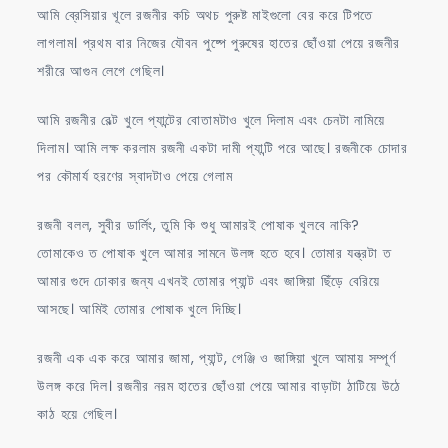
আমি ব্রেসিয়ার খূলে রজনীর কচি অথচ পুরুষ্ট মাইগুলো বের করে টিপতে
লাগলাম। প্রথম বার নিজের যৌবন পুষ্পে পুরুষের হাতের ছোঁওয়া পেয়ে রজনীর
শরীরে আগুন লেগে গেছিল।
আমি রজনীর বেল্ট খুলে প্যান্টের বোতামটাও খুলে দিলাম এবং চেনটা নামিয়ে
দিলাম। আমি লক্ষ করলাম রজনী একটা দামী প্যান্টি পরে আছে। রজনীকে চোদার
পর কৌমার্য হরণের স্বাদটাও পেয়ে গেলাম
রজনী বলল, সুবীর ডার্লিং, তুমি কি শুধু আমারই পোষাক খুলবে নাকি?
তোমাকেও ত পোষাক খুলে আমার সামনে উলঙ্গ হতে হবে। তোমার যন্ত্রটা ত
আমার গুদে ঢোকার জন্য এখনই তোমার প্যান্ট এবং জাঙ্গিয়া ছিঁড়ে বেরিয়ে
আসছে। আমিই তোমার পোষাক খুলে দিচ্ছি।
রজনী এক এক করে আমার জামা, প্যান্ট, গেঞ্জি ও জাঙ্গিয়া খুলে আমায় সম্পূর্ণ
উলঙ্গ করে দিল। রজনীর নরম হাতের ছোঁওয়া পেয়ে আমার বাড়াটা ঠাটিয়ে উঠে
কাঠ হয়ে গেছিল।