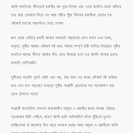
আমি বাথটবের ভীতরেই রজনীর গুদ ধুয়ে দিলাম এবং ওকে বাথটব থেকে বাহিরে
বের করে তোয়ালে দিয়ে ওর সারা শরীর পুঁছে দিলাম। রজনীকে চোদার পর
কৌমার্য হরণের স্বাদটাও পেয়ে গেলাম
জল থেকে বেরিয়ে রজনী আমার সামনেই অমৃতাকে ফোন করল এবং বলল,
অমৃতা, সুবীর আমার কৌমার্য নষ্ট করে আমায় সম্পূর্ণ নারী বানিয়ে দিয়েছে। সুবীর
বাথটবে জলের ভীতর আমার গাঁড় মেরে দিয়েছে তবে ওর মালটা আমার গুদের
মধ্যেই ফেলিয়েছি।
সুবীরের বাড়াটা খূবই মোটা এবং বড়, যার ফলে ওর কাছে কৌমার্য নষ্ট করিয়ে
গুদে বেশ চাপ পড়েছে। তাছাড়া সুবীর পাঞ্জাবী ছেলেদের মত অনেকক্ষণ ধরে
রেখে ঠাপাতে পারে।
পাঞ্জাবী কলোনিতে বসবাস করাকালীন অমৃতা ও রজনীর জন্য আমার বৌয়ের
প্রয়োজন মিটে গেছিল, কারণ আমি দুটো অবিবাহিত ডাঁসা ছুঁড়িকে চুদতে
পাচ্ছিলাম। ঐ জায়গায় তিন বছর বসবাস করার সময় অমৃতা ও রজনীকে আমি