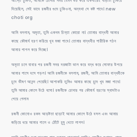
আস্তে ঢুকিও, আমাকে চোদার সময় যেমন ভচ করে একবারেই বাড়াটা ঢুকিয়ে
দিয়েছিল, সেই ভাবে রজনীর গুদে ঢুকিওনা, অন্যথা সে কষ্ট পাবে। new
choti org
আমি বললাম, অমৃতা, তুমি একদম চিন্তা কোরো না। তোমার বান্ধবী আমার
কাছে কৌমার্য হরণ করিয়ে খূব মজা পাবে। তোমার বান্ধবীর শারীরিক গঠন
আমায় পাগল করে দিচ্ছে।
অমৃতা চলে যাবার পর রজনী সদর দরজাটা ভাল করে বন্ধ করে সোফার উপরে
আমার পাসে বসে পড়ল। আমি রজনীকে বললাম, রজনী, আমি তোমার বান্ধবীকে
চুদে ভীষণ আনন্দ পেয়েছি। আশাকরি তুমিও আমার কাছে চুদে খূব মজা পাবে।
তুমি আমার কোলে উঠে বসো। রজনীকে চোদার পর কৌমার্য হরণের স্বাদটাও
পেয়ে গেলাম
রজনী কোনোও রকম আড়ষ্টতা ছাড়াই আমার কোলে উঠে বসল এবং আমায়
জড়িয়ে ধরে আমার গালে ও ঠোঁটে চুমু খেতে লাগল।