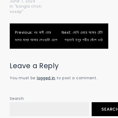
June 7, 2024
In "bangla choti
xossip"
Post
Previous:
ধর মাগী তোর
Next:
যোনি চেরায় আমার ঠোঁট
গুদের মধ্যে আমার লেওড়াটা চেপে
পড়তেই তনুর শরীর কেঁপে ওঠে
navigation
Leave a Reply
You must be
logged in
to post a comment.
Search
SEARC