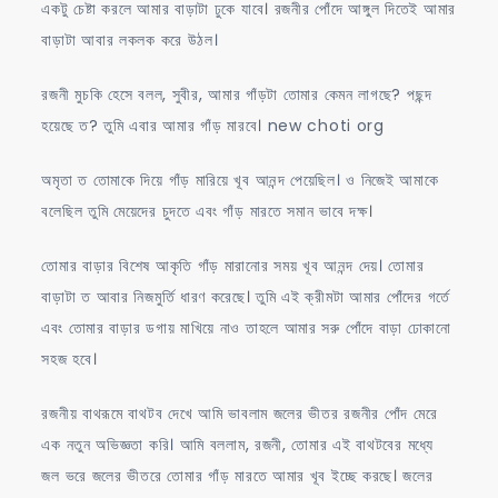
একটু চেষ্টা করলে আমার বাড়াটা ঢুকে যাবে। রজনীর পোঁদে আঙ্গুল দিতেই আমার
বাড়াটা আবার লকলক করে উঠল।
রজনী মুচকি হেসে বলল, সুবীর, আমার গাঁড়টা তোমার কেমন লাগছে? পছন্দ
হয়েছে ত? তুমি এবার আমার গাঁড় মারবে। new choti org
অমৃতা ত তোমাকে দিয়ে গাঁড় মারিয়ে খূব আনন্দ পেয়েছিল। ও নিজেই আমাকে
বলেছিল তুমি মেয়েদের চুদতে এবং গাঁড় মারতে সমান ভাবে দক্ষ।
তোমার বাড়ার বিশেষ আকৃতি গাঁড় মারানোর সময় খূব আনন্দ দেয়। তোমার
বাড়াটা ত আবার নিজমুর্তি ধারণ করেছে। তুমি এই ক্রীমটা আমার পোঁদের গর্তে
এবং তোমার বাড়ার ডগায় মাখিয়ে নাও তাহলে আমার সরু পোঁদে বাড়া ঢোকানো
সহজ হবে।
রজনীয় বাথরূমে বাথটব দেখে আমি ভাবলাম জলের ভীতর রজনীর পোঁদ মেরে
এক নতুন অভিজ্ঞতা করি। আমি বললাম, রজনী, তোমার এই বাথটবের মধ্যে
জল ভরে জলের ভীতরে তোমার গাঁড় মারতে আমার খূব ইচ্ছে করছে। জলের