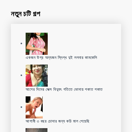
নতুন চটি গল্প
একজন উগ্র অন্যজন স্নিগ্ধ দুই ললনার কামকেলি
আগের দিনের সেক্স বিদ্যুৎ গতিতে ভোদায় পকাত পকাত
আগামী ৩ বছর চোদার জন্য কচি মাল পেয়েছি