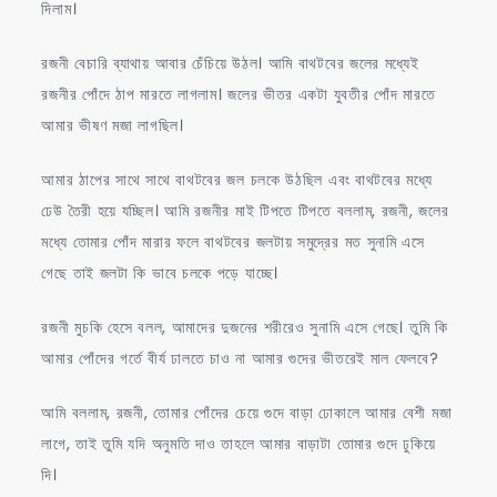
দিলাম।
রজনী বেচারি ব্যাথায় আবার চেঁচিয়ে উঠল। আমি বাথটবের জলের মধ্যেই
রজনীর পোঁদে ঠাপ মারতে লাগলাম। জলের ভীতর একটা যুবতীর পোঁদ মারতে
আমার ভীষণ মজা লাগছিল।
আমার ঠাপের সাথে সাথে বাথটবের জল চলকে উঠছিল এবং বাথটবের মধ্যে
ঢেউ তৈরী হয়ে যচ্ছিল। আমি রজনীর মাই টিপতে টিপতে বললাম, রজনী, জলের
মধ্যে তোমার পোঁদ মারার ফলে বাথটবের জলটায় সমুদ্রের মত সুনামি এসে
গেছে তাই জলটা কি ভাবে চলকে পড়ে যাচ্ছে।
রজনী মুচকি হেসে বলল, আমাদের দুজনের শরীরেও সুনামি এসে গেছে। তুমি কি
আমার পোঁদের গর্তে বীর্য ঢালতে চাও না আমার গুদের ভীতরেই মাল ফেলবে?
আমি বললাম, রজনী, তোমার পোঁদের চেয়ে গুদে বাড়া ঢোকালে আমার বেশী মজা
লাগে, তাই তুমি যদি অনুমতি দাও তাহলে আমার বাড়াটা তোমার গুদে ঢুকিয়ে
দি।