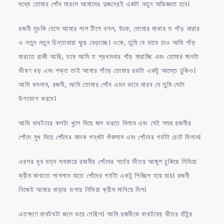
মধ্যে তোমার পোঁদ মারলে আমাদের দুজনেরই একটা নতুন অভিজ্ঞতা হবে।
রজনী মুচকি হেসে আমার গাল টিপে বলল, উঃফ, তোমার মাথায় ত গাঁড় মারার
ও নতুন নতুন চিন্তাধারা ঘুরে বেড়াচ্ছে। ওকে, তুমি যে ভাবে চাও আমি গাঁড়
মারাতে রাজী আছি, তবে আমি ত প্রথমবার গাঁড় মারাচ্ছি এবং তোমার মালটা
ভীষণ বড় এবং শক্ত তাই আমার গাঁড়ে তোমার রডটা একটু আস্তে ঢুকিও।
আমি বললাম, রজনী, আমি তোমার পোঁদ এমন ভাবে মারব যে তুমি সেটা
উপভোগ করবে।
আমি বাথটবের কলটা খুলে দিয়ে জল ভরতে দিলাম এবং সেই সময় রজনীর
পোঁদে মুখ দিয়ে পোঁদের মাদক গন্ধটা শুঁকলাম এবং পোঁদের গর্তটা চেটে দিলাম।
এরপর খূব যত্ন সহকারে রজনীর পোঁদের গর্তের ভীতর আঙ্গুল ঢুকিয়ে নিভিয়া
ক্রীম মাখাতে লাগলাম যাতে পোঁদের গর্তটা একটু পিচ্ছিল হয়ে যায়। রজনী
নিজেই আমার বাড়ার ডগায় নিভিয়া ক্রীম মাখিয়ে দিল।
এতক্ষণে বাথটবটা জলে ভরে গেছিল। আমি রজনীকে বাথটবের ভীতর হাঁটুর