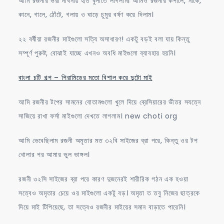
আমি রজনীর ভরা দাবনায় হাত বুলাতে লাগলাম। আমিও রজনীর কপালে, নাকে,
কানে, গালে, ঠোঁটে, গলায় ও ঘাড়ে চুমুর বর্ষণ করে দিলাম।
২২ বর্ষীয়া রজনীর মাইগুলো সত্যি অসাধারণ! একটু বড়ই বলা যায় কিন্তু
সম্পূর্ণ পুরুষ্ট, বোঝাই যাচ্ছে এখনও অবধি মাইগুলো ব্যাবহার হয়নি।
বাংলা চটি গল্প – পিরামিডের মতো বিশাল করে দুটো মাই
আমি রজনীর টপের সামনের বোতামগুলো খুলে দিয়ে ব্রেসিয়ারের ভীতর সযত্নে
সাজিয়ে রাখা ফর্সা মাইগুলো দেখতে লাগলাম। new choti org
আমি ভেবেছিলাম রজনী অমৃতার মত ৩২বি সাইজের ব্রা পরে, কিন্তু ওর টপ
খোলার পর আমার ভুল ভাঙ্গল।
রজনী ৩২সি সাইজের ব্রা পরে কারণ দুজনেরই শারীরিক গঠন এক হওয়া
সত্বেও অমৃতার চেয়ে ওর মাইগুলো একটু বড়। অমৃতা ত তবু নিজের ছাত্রকে
দিয়ে মাই টিপিয়েছে, তা সত্বেও রজনীর মাইয়ের সমান বাড়াতে পারেনি।