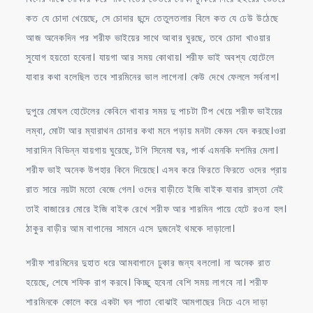
কত যে চোদা খেয়েছে, সে চোদার ছন্দে তেতুলতলার বিলে কত যে ঢেউ উঠেছে
আজ অনেকদিন পর শরীফ ভাইয়ের সাথে আবার ঘুরছে, তবে চোদা খাওয়ার
সুযোগ হয়তো হবেনা। যায়গা আর সময় কোথায়। শরীফ ভাই অবশ্য হোটেলে
যাবার কথা বলেছিল তবে শারমিনের ভাল লাগেনা। কেউ দেখে ফেললে সর্বনাশ।
দুপুরে মোঘল হোটেলের কেবিনে খাবার সময় দু পাচটা টিপ খেয়ে শরীফ ভাইয়ের
লম্বা, মোটা আর ম্যারাথন চোদার কথা মনে পড়ায় মনটা কেমন যেন করছে।ওরা
সারাদিন বিভিন্ন যায়গায় ঘুরেছে, টগি সিনেমা ঘর, পার্ক এমনকি দশমির মেলা।
শরীফ ভাই অনেক উপহার কিনে দিয়েছে। এসব করে ফিরতে ফিরতে ওদের প্রায়
রাত সারে নয়টা মতো বেজে গেল। ওদের বাড়ীতে ইজি বাইক যাবার রাস্তা নেই
তাই বাজারের মোরে ইজি বাইক রেখে শরীফ আর শারমিন পায়ে হেটে রওনা হল।
ঠাকুর বাড়ীর আম বাগানের সামনে এসে দুজনেই থমকে দাড়ালো।
শরীফ শারমিনের দুহাত ধরে আমবাগানে ঢুকার জন্য বললো। না অনেক রাত
হয়েছে, শেষে শফিক রাগ করবে। কিচ্ছু হবেনা বেশি সময় লাগবে না। শরীফ
শারমিনকে কোলে করে একটা ঘন পাতা বোঝাই আমগাছের নিচে এনে দাড়া