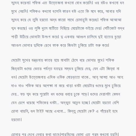
সন্দেহ করেনা। শফিক এত উত্তেজনা কখনো বোধ করেনি। ওর বউও কখনো ধন
মুখে নেয়নি। শফিকও কখনো বলেনি কারন বউ এতে কি মনে করে, আবার যদি
সন্দেহ করে যে তুমি হয়তো অন্য কারো সাথে চোদাচুদি করেছ। শফিক আআআ
শব্দ করছে। ওর লুঙ্গি খুলে মাটিতে বিছিয়ে মেয়েটাকে শুইয়ে দেয়। পেটিকোট শুদ্ধ
শাড়ী উঠিয়ে ভোদাটা উলংগ করে। দু একবার আংগুল চালিযে দুই হাতের বুড়ো
আংগুল ভোদার দুদিকে রেখে ফাক করে জিভটা ঢুকিয়ে চাটা শুরু করে।
মেয়েটা সুখের যন্ত্রনায় কাতর হয়ে মাথাটা ঠেসে ধরে ভোদার মুখে। শফিক
জিহ্বাটা গুদের ভেতর পর্যন্ত যতদুর সম্ভব ঢুকিয়ে দেয়, যেন এটা জিহ্বা না
ধন। মেয়েটা উত্তেজনায় এদিক ওদিক মোচড়াতে থাকে.. আহ্ আহ্হা আও আহ
দাও দাও শফিক আর অপেক্ষা না করে খাড়া ধনটা মেয়েটার গুদের মুখে ঢুকিয়ে
দেয়.. ফচ শব্দ করে পুরোটা ধন গুদের গুহায় ঢুকে পড়ে। গুদের দেয়ালটা কেমন
যেন চেপে ধরেছে শফিকের ধনটা.. অদ্ভুত আনন্দ হচ্ছে। মেয়েটা হয়তো বেশি
চোদা খায়নি, গুদ টাইট আছে এখনো… কিন্তু মেয়েটা কে? এ গাঁয়েরই হবে
হয়তো।
চোদার পর দেখে নেবার কথা ভাবে।শারমিনের ভোদা এত গরম কখনো হয়নি।