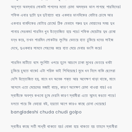
অতৃপ্ত অবস্থায় লোকটা পাগলের মতো চোদা অসম্ভব ভাল লাগছে শারমিনের।
শফিক এবার দুটো দুধ দুইহাতে ধরে একবার ডানদিকের বোটায় চোষে আর
একবার বামদিকের বোটায় চোষে। ঠিক যেভাবে গরুর দুধ দোয়ানের সময় দুধ
পানায় সেরকম। শারমিন খুব উত্তেজিত হয়ে পরে। শফিক মেয়েটার দুধ চোষা
বন্ধ করে, তখন শারমিন লোকটার লুংগির ভেতরে হাত ঢুকিয়ে ধনের সাইজ
দেখে, দুএকবার সামনে পেছনের করে হাত মেরে দেবার ভংগি করে।
শারমিন মাটিতে বসে লুংগিটা ওপরে তুলে আচলে ঢাকা মুখের ভেতরে ধনটা
ঢুকিয়ে চুষতে থাকে। এটা শরিফ ভাই শিখিয়েছে। মুধে ধন নিলে নাকি ছেলেরা
বেশি উত্তেজিত হয়, মানে ধন অনেক শক্ত আর অনেক্ষণ খাড়া থাকে, মানে
আসলে এতে মেয়েদের মজাই বাড়ে, কারণ অনেক্ষণ চোদা খাওয়া যায়। ওর
স্বামীকে অবশ্য কখনো চুষে দেয়নি কারণ স্বামীরা এতে সন্দেহ করতে পারে।
বলতে পারে কি বেহায়া বউ, হয়তো আগে কারও কাছে চোদা খেয়েছে।
bangladeshi chuda chudi golpo
স্বামীর কাছে সতী সাধ্বী থাকতে হয়। বোকা হয়ে থাকতে হয় তাহলে স্বামীরা