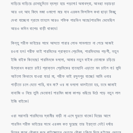
দাড়িয়ে দাড়িয়ে চোদাচুদিতে ব্যস্ত হয়ে পড়লো। অমাবস্যা, আবছা নড়াচড়া
আর ওহ আহ কিযে মজা ওমাগো মরে যাব এরকম ফিসফিস কথা ছাড়া কিচ্ছু
দেখা যাচ্ছেনা গ্রামে তাহলে আরও শফিক পারভিন আছে।শারমিন ভেবেছিল
আরও কদিন বাপের বাড়ী থাকবে।
কিন্তু শরীফ ভাইয়ের সাথে আসতে পারার লোভ সামলাতে না পেরে আজই
রওনা হল। শরীফ ভাই শারমিনের প্রাক্তন প্রেমিক, শারমিনদের পড়শী, নতুন
ইজি বাইক কিনেছে। শারমিনকে বললো, আমার নতুন বাইক তোমাকে চড়িয়ে
উদ্বোধন করতে চাই। প্রাক্তন প্রেমিকের হাতছানি এড়াতে মন চাইল না। ফন্দি
আটলো কিভাবে যাওয়া যায়। মা, শরীফ ভাই রসুলপুর যাচ্ছে। আমি ওনার
গাড়ীতে চলে যেতে পারি, যাব মা? ওর মা বললো ভালইতো হয়, তবে জামাই
বাবাজি ও নিয়ে তুমি ভেবোনা। শারমিন জামা কাপড় গুছিয়ে উঠে পড়ে নতুন লাল
ইজি বাইকে।
ওরা সরাসরি শারমিনের স্বামীর বাড়ী না এসে ঘুরতে থাকে। বিয়ের আগে
শারমিন শরীফ ভাইয়ের সাথে এরকম কত ঘুরেছে তার ইয়ত্তা নেই। বর্ষায়
বিলের মাঝে নৌকায় করে পাটক্ষেতের ভেতরে নৌকা ঢুকিয়ে দিয়ে ছইয়ের ভেতরে