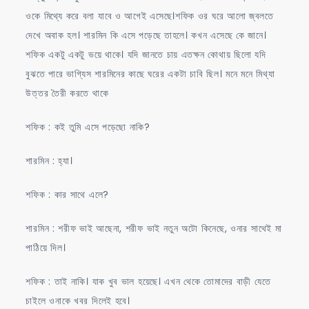
ওকে মিথ্যে করে বলা যাবে ও আগেই এসেছে।শফিক ওর ঘরে আলো জ্বলতে
দেখে অবাক হল। শারমিন কি এসে পড়েছে তাহলে। কখন এসেছে কে জানে।
শফিক একটু একটু ভয়ে থাকে। যদি জানতে চায় এতক্ষন কোথায় ছিলো যদি
বুঝতে পারে ভাগ্যিস শারমিনের কাছে ঘরের একটা চাবি ছিল। মনে মনে মিথ্যা
উত্তর তৈরী করতে থাকে
শফিক : কই তুমি এসে পড়েছো নাকি?
শারমিন : হ্যা।
শফিক : কার সাথে এলে?
শারমিন : শরীফ ভাই আছেনা, শরীফ ভাই নতুন অটো কিনেছে, ওনার সাথেই মা
পাঠিয়ে দিল।
শফিক : তাই নাকি। যাক খুব ভাল হয়েছে। এখন থেকে তোমাদের বাড়ী যেতে
চাইলে ওনাকে খবর দিলেই হবে।