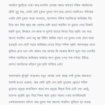
পারভিন মুচড়িয়ে ওঠে। আহ্ কতদিন তোমার আদর খাইনা। শফিক পারভিনের
ঠোঁটে চুমু খায়, একটা ঠোট চুষতে চুষতে লাল করে ফেলে। পারভিনও শফিকের
একটা ঠোট চুষতে থাকে অনবরত, অনেক্ষণ। শফিক পারভিনের কামিজের নিচ
দিয়ে হাত দিয়ে ব্রার হুক খোলার চেষ্টা করে। পারভিন তা বুঝতে পেরে নিজেই
হুকটা খুলে, কিভাবে যেন জামা না খুলেই হাতের ভিতর দিয়ে ব্রাটা বের করে
আনে। পারভিন এখন শুধু ব্রা বিহীন কামিজ পড়া। ওর বুকের ওপর ঠেসে থাকা
দুধদুটো যেন ফেটে পরবে কামিজের ভেতর দিয়ে। শফিক ব্রাটা আমগাছের ডালে
ঝুলিয়ে রেখে বলে এটা আবার পরে আসার কি দরকার ছিল? ভুলে পরে এসেছি।
শফিক পারভিনের কামিজের সামনের অংশ বুকের ওপর গলা পর্যন্ত উঠিয়ে
ফেলে। পারভিনের বত্রিশ বুক দুটো লাফিয়ে ওঠে।
অমাবস্যার ঘুটঘুটে অন্ধকার তবুও আবছা দেখা যাচ্ছে ফর্সা বুকের মাঝখানে
বাদামি রংএর এরোলা, আর বোটা দুটো যেন দুটো বৃত্তের কেন্দ্র। শফিক
বুত্তের কেন্দ্রে মনোনিবেশ করে। বাম কেন্দ্রে জিহ্বা দিয়ে চেটে দেয় একটু,
তারপর পুরোটা মুখে নিয়ে শিশুর মতো চুষতে থাকে। এবার ডানদিকেরটা
একইরকমভাবে চাটতে আর চুষতে শুরু করলো। পারভিন তৃপ্তির শব্দ করছে