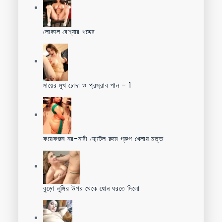
লোকাল বেশ্যার খদ্দের
মায়ের মুখ চোদা ও প্রস্রাব পান – 1
কয়েকজন নর-নারী হোটেল রুমে গ্রুপ খেলায় মত্ত
বুড়ো লুঙ্গির উপর থেকে ধোন ধরতে দিলো