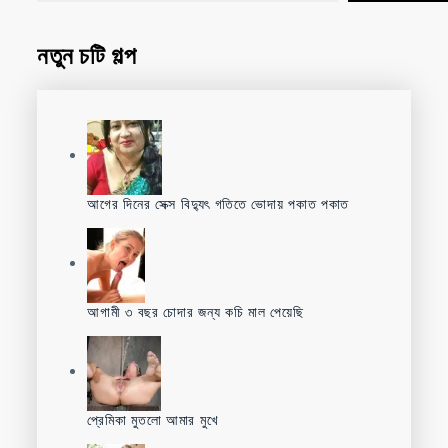
নতুন চটি গল্প
আগের দিনের সেক্স বিদ্যুৎ গতিতে ভোদায় পকাত পকাত
আগামী ৩ বছর চোদার জন্য কচি মাল পেয়েছি
প্রেমিকা মুতলো আমার মুখে