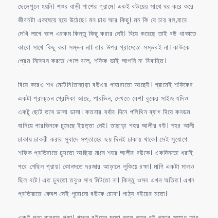
ছেলেপুলে হয়নি। শশুর বাড়ী পাশের গ্রামে। একই বউয়ের সাথে ঘর করে করে
জীবনটা একঘেয়ে হয়ে উঠেছে। মন চায় আর কিছু। মন কি যে চায় বল,যারে
দেখি লাগে ভাল এরকম কিন্তু কিছু করার নেই। বিয়ে করেছে তাই বউ থাকাতে
কারো সাথে কিছু করা সম্ভব না। তার উপর গ্রামেতো সম্ভবই না। কাউকে
প্রেম নিবেদন করতে গেলে বলে, শফিক ভাই আপনি না বিবাহিত।
বিয়ে করেও শখ মেটেনি।তাছাড়া বউএর পাহারাতো আছেই। গ্রামেই শফিকের
একটা প্রাক্তন প্রেমিকা আছে, পারভিন, দেখতে বেশ। বুকের সাইজ যদিও
একটু ছোট তবে ডাসা ডাসা। কতবার বর্ষার দিনে পলিথিন ব্যাগ দিয়ে কনডম
বানিয়ে পারভিনকে চুদেছে ইয়ত্তা নেই। তাছাড়া শহর আলীর বউ। শহর আলী
ঢাকায় চাকরী করার সুবাদে সপ্তাহের ছয় দিনই ঢাকায় থাকে। সেই সুযোগে
শফিক প্রতিরাতে চুদতো আছিয়া মানে শহর আলীর বউকে। একদিনতো ধরাই
পরে গেছিল প্রায়। কোনমতে দরজার আড়ালে লুকিয়ে রক্ষা। মাগি একটা মালও
ছিল বটে। এত চুদতো তবুও সাধ মিটতো না। কিন্তু ওসব এখন অতিত। এখন
প্রতিরাতে কেবল সেই পুরোনো বউকে চোদা। পাঠ্য বইয়ের মতো।
একই পড়া বারবার পড়া। গল্পের বইয়ের মতো নতুন নতুন বই পড়ার সুযোগ আর