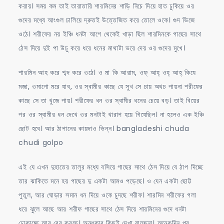
করায়। সময় কম তাই তারাতারি শারমিনের শাড়ি নিচে দিয়ে হাত ঢুকিয়ে ওর
গুদের মধ্যে আংগুল চালিয়ে দ্রুতই উত্তেজিত করে তোলে ওকে। গুদ ভিজে
ওঠে। শরীফের নয় ইঞ্চি ধনটা আগে থেকেই খাড়া ছিল শারমিনকে গাছের সাথে
ঠেস দিয়ে দুই পা উচু করে ধরে ধনের মাথাটা ভরে দেয় ওর গুদের মুখে।
শারমিন আহ করে শব্দ করে ওঠে। ও মা কি আরাম, ওফ্ আহ্ ওহ্ আহ্ কিযে
মজা, ওমাগো মরে যাব, ওর স্বামীর কাছে যে সুখ সে চায় অথচ পায়না শরীফের
কাছে সে তা খুজে পায়। শরীফের ধন ওর স্বামীর ধনের চেয়ে বড়। তাই বিয়ের
পর ওর স্বামীর ধন দেখে ওর মনটাই খারাপ হয়ে গিযেছিল। না হলেও এক ইঞ্চি
ছোট হবে। আর ঠাপানের কায়দাও ভিন্ন। bangladeshi chuda
chudi golpo
এই যে এখন দুহাতের তালুর মধ্যে বসিয়ে গাছের সাথে ঠেস দিয়ে যে ঠাপ দিচ্ছে
তার ঝাকিতে মনে হয় গাছের দু একটা আমও পড়েছে। ও যেন একটা ছোট্ট
পুতুল, আর ঘোড়ার সমান ধন দিয়ে ওকে চুদছে শরীফ। শারমিন শরীফের গলা
ধরে ঝুলে আছে আর শরীফ গাছের সাথে ঠেস দিয়ে শারমিনের গুদে ধনটা
ঢোকাচ্ছে আর বের করছে। অন্ধকার কিছুই দেখা যাচ্ছেনা। অনেকদিন পর