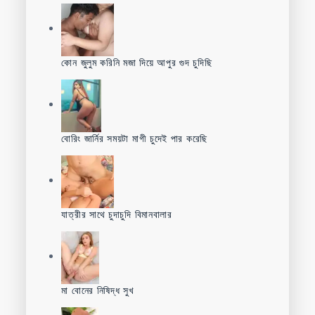
কোন জুলুম করিনি মজা দিয়ে আপুর গুদ চুদিছি
বোরিং জার্নির সময়টা মাগী চুদেই পার করেছি
যাত্রীর সাথে চুদাচুদি বিমানবালার
মা বোনের নিষিদ্ধ সুখ