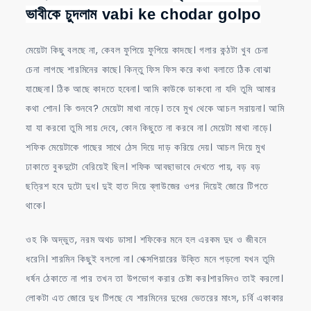
ভাবীকে চুদলাম vabi ke chodar golpo
মেয়েটা কিছু বলছে না, কেবল ফুপিয়ে ফুপিয়ে কাদছে। গলার কন্ঠটা খুব চেনা
চেনা লাগছে শারমিনের কাছে। কিন্তু ফিস ফিস করে কথা বলাতে ঠিক বোঝা
যাচ্ছেনা। ঠিক আছে কাদতে হবেনা। আমি কাউকে ডাকবো না যদি তুমি আমার
কথা শোন। কি শুনবে? মেয়েটা মাথা নাড়ে। তবে মুখ থেকে আচল সরায়না। আমি
যা যা করবো তুমি সায় দেবে, কোন কিছুতে না করবে না। মেয়েটা মাথা নাড়ে।
শফিক মেয়েটাকে গাছের সাথে ঠেস দিয়ে দাড় করিয়ে দেয়। আচল দিয়ে মুখ
ঢাকাতে বুকদুটো বেরিয়েই ছিল। শফিক আবছাভাবে দেখতে পায়, বড় বড়
ছত্রিশ হবে দুটো দুধ। দুই হাত দিয়ে ব্লাউজের ওপর দিয়েই জোরে টিপতে
থাকে।
ওহ কি অদ্ভুত, নরম অথচ ডাসা। শফিকের মনে হল এরকম দুধ ও জীবনে
ধরেনি। শারমিন কিছুই বললো না। শেক্সপিয়ারের উক্তি মনে পড়লো যখন তুমি
ধর্ষন ঠেকাতে না পার তখন তা উপভোগ করার চেষ্টা কর।শারমিনও তাই করলো।
লোকটা এত জোরে দুধ টিপছে যে শারমিনের দুধের ভেতরের মাংস, চর্বি একাকার