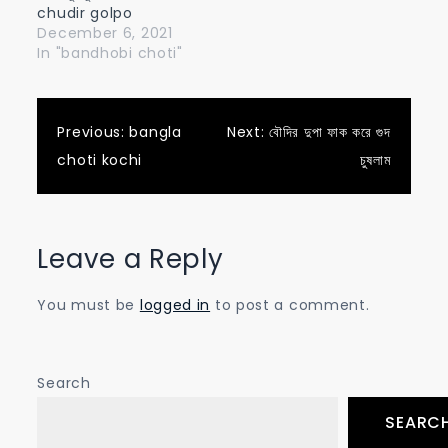
chudir golpo
December 6, 2021
In "bandhobi choti"
Post
Previous:
bangla
Next:
বৌদির দুপা ফাক করে গুদ
choti kochi
চুষলাম
navigation
Leave a Reply
You must be
logged in
to post a comment.
Search
SEARC