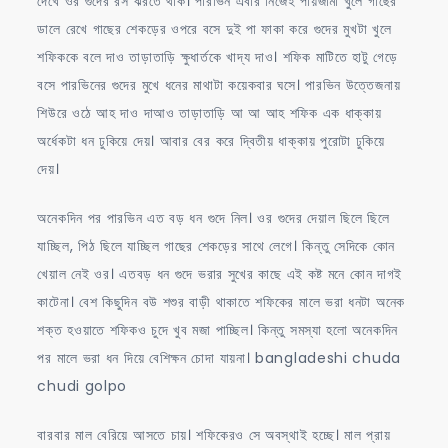
দেখে ওর গুদের রস ঝরতে থাক। পারভিন এবার নিজেই পায়জামা খুলে গাছের
ডালে রেখে গাছের শেকড়ের ওপরে বসে দুই পা ফাকা করে গুদের মুখটা খুলে
শফিককে বলে দাও তাড়াতাড়ি ক্ষুধার্তকে খাদ্য দাও। শফিক মাটিতে হাটু গেড়ে
বসে পারভিনের গুদের মুখে ধনের মাথাটা কয়েকবার ঘসে। পারভিন উত্তেজনায়
শিউরে ওঠে আহ দাও দাআও তাড়াতাড়ি আ আ আহ শফিক এক ধাক্কায়
অর্ধেকটা ধন ঢুকিয়ে দেয়। আবার বের করে দ্বিতীয় ধাক্কায় পুরোটা ঢুকিয়ে
দেয়।
অনেকদিন পর পারভিন এত বড় ধন গুদে নিল। ওর গুদের দেয়াল ছিলে ছিলে
যাচ্ছিল, পিঠ ছিলে যাচ্ছিল গাছের শেকড়ের সাথে লেগে। কিন্তু সেদিকে কোন
খেয়াল নেই ওর। এতবড় ধন গুদে ভরার সুখের কাছে এই কষ্ট মনে কোন দাগই
কাটেনা। বেশ কিছুদিন বউ শশুর বাড়ী থাকাতে শফিকের মালে ভরা ধনটা অনেক
শক্ত হওয়াতে শফিকও চুদে খুব মজা পাচ্ছিল। কিন্তু সমস্যা হলো অনেকদিন
পর মালে ভরা ধন দিয়ে বেশিক্ষন চোদা যায়না। bangladeshi chuda
chudi golpo
বারবার মাল বেরিয়ে আসতে চায়। শফিকেরও সে অবস্থাই হচ্ছে। মাল প্রায়