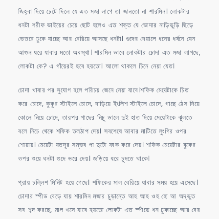
জিহ্বা দিয়ে চেটে দিলে যে এত মজা লাগে তা জানতো না শারমিন। লোকটার
ধনটা শরীফ ভাইয়ের চেয়ে ছোট হলেও এত শক্ত যে ভোদার নাড়িভুড়ি ছিড়ে
ভেতরে ঢুকে যাচ্ছে আর বেরিয়ে আসছে ধনটা। গুদের দেয়ালে ধনের ধর্ষনে যেন
আগুন ধরে যাবার মতো অবস্থা। শারমিন ভাবে লোকটার চোদা এত মজা লাগছে,
লোকটা কে? এ গাঁয়েরই হবে হয়তো। আলো থাকলে চিনে নেয়া যেত।
চোদা খাবার পর সুযোগ হলে পরিচয় জেনে নেয়া যাবে।শফিক মেয়েটাকে চিত
করে চোদে, কুকুর স্টাইলে চোদে, দাড়িয়ে ইংলিশ স্টাইলে চোদে, গাছে ঠেস দিয়ে
কোলে নিয়ে চোদে, তারপর গাছের নিচু ডালে দুই হাত দিয়ে মেয়েটাকে ঝুলতে
বলে নিচে থেকে শফিক তলঠাপ দেয়। সবশেষে আবার মাটিতে লুংগির ওপর
শোয়ায়। মেয়েটা যতদূর সম্ভব পা দুটো ফাক করে দেয়। শফিক মেয়েটার বুকের
ওপর শুয়ে ধনটা গুদে ভরে দেয়। জড়িয়ে ধরে চুদতে থাকে।
প্রায় চল্লিশ মিনিট হয়ে গেছে। শফিকের মাল বেরিয়ে যাবার সময় হয়ে এসেছে।
চোদার স্পীড বেড়ে যায় শারমিন মজার চুড়ান্তে আহ আহ ওহ হো আ অদ্ভুত
সব শব্দ করছে, মাল খসে যাবে হয়তো লোকটা এত স্পীডে ধন ঢুকাচ্ছে আর বের