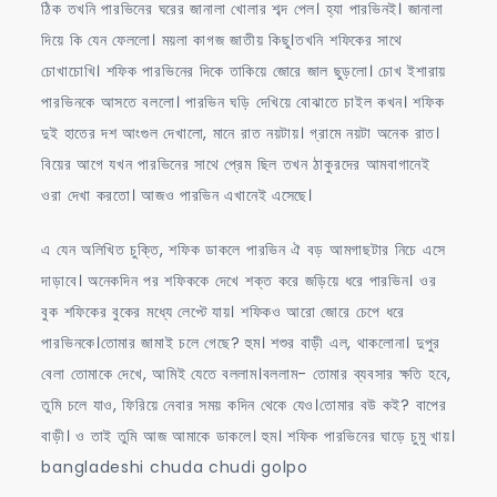
ঠিক তখনি পারভিনের ঘরের জানালা খোলার শব্দ পেল। হ্যা পারভিনই। জানালা
দিয়ে কি যেন ফেললো। ময়লা কাগজ জাতীয় কিছু।তখনি শফিকের সাথে
চোখাচোখি। শফিক পারভিনের দিকে তাকিয়ে জোরে জাল ছুড়লো। চোখ ইশারায়
পারভিনকে আসতে বললো। পারভিন ঘড়ি দেখিয়ে বোঝাতে চাইল কখন। শফিক
দুই হাতের দশ আংগুল দেখালো, মানে রাত নয়টায়। গ্রামে নয়টা অনেক রাত।
বিয়ের আগে যখন পারভিনের সাথে প্রেম ছিল তখন ঠাকুরদের আমবাগানেই
ওরা দেখা করতো। আজও পারভিন এখানেই এসেছে।
এ যেন অলিখিত চুক্তি, শফিক ডাকলে পারভিন ঐ বড় আমগাছটার নিচে এসে
দাড়াবে। অনেকদিন পর শফিককে দেখে শক্ত করে জড়িয়ে ধরে পারভিন। ওর
বুক শফিকের বুকের মধ্যে লেপ্টে যায়। শফিকও আরো জোরে চেপে ধরে
পারভিনকে।তোমার জামাই চলে গেছে? হুম। শশুর বাড়ী এল, থাকলোনা। দুপুর
বেলা তোমাকে দেখে, আমিই যেতে বললাম।বললাম- তোমার ব্যবসার ক্ষতি হবে,
তুমি চলে যাও, ফিরিয়ে নেবার সময় কদিন থেকে যেও।তোমার বউ কই? বাপের
বাড়ী। ও তাই তুমি আজ আমাকে ডাকলে। হুম। শফিক পারভিনের ঘাড়ে চুমু খায়।
bangladeshi chuda chudi golpo