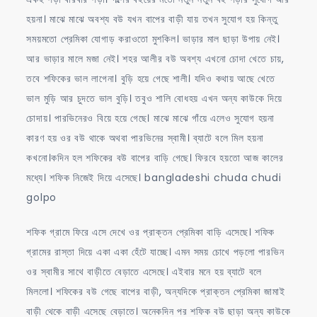
হয়না। মাঝে মাঝে অবশ্য বউ যখন বাপের বাড়ী যায় তখন সুযোগ হয় কিন্তু
সময়মতো প্রেমিকা যোগাড় করাওতো মুশকিল। ভাড়ার মাল ছাড়া উপায় নেই।
আর ভাড়ার মালে মজা নেই। শহর আলীর বউ অবশ্য এখনো চোদা খেতে চায়,
তবে শফিকের ভাল লাগেনা। বুড়ি হয়ে গেছে শালী। যদিও কথায় আছে খেতে
ভাল মুড়ি আর চুদতে ভাল বুড়ি। তবুও শালি বোধহয় এখন অন্য কাউকে দিয়ে
চোদায়। পারভিনেরও বিয়ে হয়ে গেছে। মাঝে মাঝে গাঁয়ে এলেও সুযোগ হয়না
কারণ হয় ওর বউ থাকে অথবা পারভিনের স্বামী। ব্যাটে বলে মিল হয়না
কখনো।কদিন হল শফিকের বউ বাপের বাড়ি গেছে। ফিরবে হয়তো আজ কালের
মধ্যে। শফিক নিজেই দিয়ে এসেছে। bangladeshi chuda chudi
golpo
শফিক গ্রামে ফিরে এসে দেখে ওর প্রাক্তন প্রেমিকা বাড়ি এসেছে। শফিক
গ্রামের রাস্তা দিয়ে একা একা হেঁটে যাচ্ছে। এমন সময় চোখে পড়লো পারভিন
ওর স্বামীর সাথে বাড়ীতে বেড়াতে এসেছে। এইবার মনে হয় ব্যাটে বলে
মিললো। শফিকের বউ গেছে বাপের বাড়ী, অন্যদিকে প্রাক্তন প্রেমিকা জামাই
বাড়ী থেকে বাড়ী এসেছে বেড়াতে। অনেকদিন পর শফিক বউ ছাড়া অন্য কাউকে