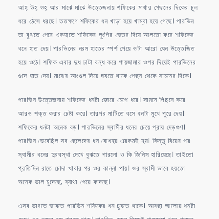
আহ্ উহ্ ওহ্ আর মাঝে মাঝে উত্তেজনায় শফিকের মাথার পেছনের দিকের চুল
ধরে ঠেসে ধরছে। ততক্ষণে শফিকের ধন খাড়া হয়ে খাম্বা হয়ে গেছে। পারভিন
তা বুঝতে পেরে একহাতে শফিকের লুংগির ভেতর দিয়ে আলতো করে শফিকের
ধনে হাত দেয়। পারভিনের নরম হাতের স্পর্শ পেয়ে ওটা আরো যেন উত্তেজিত
হয়ে ওঠে। শফিক এবার দুধ চাটা বন্ধ করে পায়জামার ওপর দিয়েই পারভিনের
গুদে হাত দেয়। মাঝের আংগুল দিয়ে ঘষতে থাকে পেছন থেকে সামনের দিকে।
পারভিন উত্তেজনায় শফিকের ধনটা জোরে চেপে ধরে। সামনে পিছনে করে
আরও শক্ত করার চেষ্টা করে। তারপর মাটিতে বসে ধনটা মুখে পুরে দেয়।
শফিকের ধনটা অনেক বড়। পারভিনের স্বামীর ধনের চেয়ে প্রায় দেড়গুণ।
পারভিন ভেবেছিল সব ছেলেদের ধন বোধহয় এরকমই হয়। কিন্তু বিয়ের পর
স্বামীর ধনের দুরবস্থা দেখে বুঝতে পারলো ও কি জিনিস হারিয়েছে। তাইতো
প্রতিদিন রাতে চোদা খাবার পর ওর কান্না পায়। ওর স্বামী ভাবে হয়তো
অনেক ভাল চুদেছে, ব্যাথা পেয়ে কাদছে।
এসব ভাবতে ভাবতে পারভিন শফিকের ধন চুষতে থাকে। আবছা আলোয় ধনটা