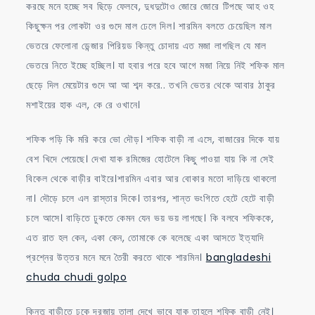
করছে মনে হচ্ছে সব ছিড়ে ফেলবে, দুধদুটোও জোরে জোরে টিপছে আহ ওহ
কিছুক্ষন পর লোকটা ওর গুদে মাল ঢেলে দিল। শারমিন বলতে চেয়েছিল মাল
ভেতরে ফেলোনা ডেন্জার পিরিয়ড কিন্তু চোদায় এত মজা লাগছিল যে মাল
ভেতরে নিতে ইচ্ছে হচ্ছিল। যা হবার পরে হবে আগে মজা নিয়ে নিই শফিক মাল
ছেড়ে দিল মেয়েটার গুদে আ আ শব্দ করে.. তখনি ভেতর থেকে আবার ঠাকুর
মশাইয়ের হাক এল, কে রে ওখানে।
শফিক পড়ি কি মরি করে ভো দৌড়। শফিক বাড়ী না এসে, বাজারের দিকে যায়
বেশ খিদে পেয়েছে। দেখা যাক রমিজের হোটেলে কিছু পাওয়া যায় কি না সেই
বিকেল থেকে বাড়ীর বাইরে।শারমিন এবার আর বোকার মতো দাড়িয়ে থাকলো
না। দৌড়ে চলে এল রাস্তার দিকে। তারপর, শান্ত ভংগিতে হেটে হেটে বাড়ী
চলে আসে। বাড়িতে ঢুকতে কেমন যেন ভয় ভয় লাগছে। কি বলবে শফিককে,
এত রাত হল কেন, একা কেন, তোমাকে কে বলেছে একা আসতে ইত্যাদি
প্রশ্নের উত্তর মনে মনে তৈরী করতে থাকে শারমিন।
bangladeshi
chuda chudi golpo
কিন্তু বাড়ীতে ঢুকে দরজায় তালা দেখে ভাবে যাক তাহলে শফিক বাড়ী নেই।