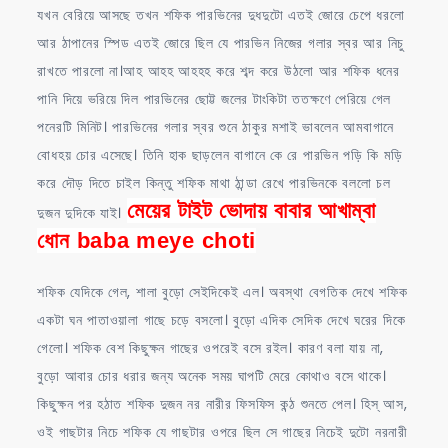
যখন বেরিয়ে আসছে তখন শফিক পারভিনের দুধদুটো এতই জোরে চেপে ধরলো
আর ঠাপানের স্পিড এতই জোরে ছিল যে পারভিন নিজের গলার স্বর আর নিচু
রাখতে পারলো না।আহ আহহ আহহহ করে শব্দ করে উঠলো আর শফিক ধনের
পানি দিয়ে ভরিয়ে দিল পারভিনের ছোট্ট জলের টাংকিটা ততক্ষণে পেরিয়ে গেল
পনেরটি মিনিট। পারভিনের গলার স্বর শুনে ঠাকুর মশাই ভাবলেন আমবাগানে
বোধহয় চোর এসেছে। তিনি হাক ছাড়লেন বাগানে কে রে পারভিন পড়ি কি মড়ি
করে দৌড় দিতে চাইল কিন্তু শফিক মাথা ঠান্ডা রেখে পারভিনকে বললো চল
মেয়ের টাইট ভোদায় বাবার আখাম্বা
দুজন দুদিকে যাই।
ধোন baba meye choti
শফিক যেদিকে গেল, শালা বুড়ো সেইদিকেই এল। অবস্থা বেগতিক দেখে শফিক
একটা ঘন পাতাওয়ালা গাছে চড়ে বসলো। বুড়ো এদিক সেদিক দেখে ঘরের দিকে
গেলো। শফিক বেশ কিছুক্ষন গাছের ওপরেই বসে রইল। কারণ বলা যায় না,
বুড়ো আবার চোর ধরার জন্য অনেক সময় ঘাপটি মেরে কোথাও বসে থাকে।
কিছুক্ষন পর হঠাত শফিক দুজন নর নারীর ফিসফিস কন্ঠ শুনতে পেল। হিস্ আস,
ওই গাছটার নিচে শফিক যে গাছটার ওপরে ছিল সে গাছের নিচেই দুটো নরনারী