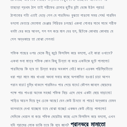
তাছাড়া প্রথম ঠাপ তাই শরীফের চোদার ছুটির ঘন্টা বেজে উঠল প্রায়।
ঠাপানোর গতি এতই বেড়ে গেল যে শারমিনও বুঝতে পারলো সময় শেষ। শারমিন
বললো ভেতরে ফেলোনা ডেঞ্জার পিরিয়ড চলছে। একথা শোনার সাথে সাথে শরীফ
ধনটা বের করে আনল, গল গল করে মাল বের হল, ছিটকে কোথায় কোথায় যে
গেল অন্ধকারে তা বোঝা গেলনা।
শফিক গাছের ওপর থেকে নীচু কন্ঠে ফিসফিস করে বললো, এই কারা ওখানে?
একথা শুনা মাত্র শফিক কোন কিছু চিন্তা না করে একদিকে ছুটে পালালো।
শারমিনের কি হবে তা চিন্তা করার অবকাশ নেই। কারণ এরকম পরিস্থিতিতে
ধরা পড়া মানে মার খাওয়া অথবা সবার কাছে অপমানিত হওয়া। চাচা আপন
পরান বাচা। বুদ্ধি থাকলে শারমিনও পার পেয়ে যাবে। কৌশল জানলে মেয়েদের
পক্ষে পার পাওয়া অনেক সহজ। শফিক নিচে এসে দেখে একটা মেয়ে দাড়ানো।
শাড়ির আচল দিয়ে মুখ ঢেকে আছে। যেন কেউ চিনতে না পারে। অন্ধকার তেমন
ভালভাবে দেখা যাচ্ছেনা তবে বোঝা যাচ্ছে। একজন কেউ দৌড়ে পালালো।
সেদিকে খেয়াল না করে শফিক মেয়েটার কাছে এসে ফিসফিস করে বললো, এখন
প্রানভরে মামাতো
যদি গ্রামের লোক ডাকি তবে কি হবে জান?