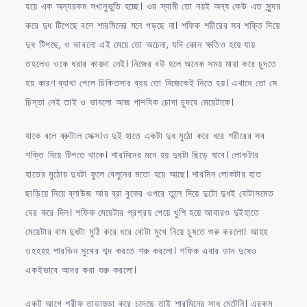
হয়ে এক অন্যরকম সখানুভুতি হচ্ছে। ওর স্বামী তো নয়ই অন্য কেউ এত সুন্দর
করে দুধ টিপেছে বলে শারমিনের মনে পড়ছে না। শফিক শরীরের সব শক্তি দিয়ে
দুধ টিপছে, ও ভাবলো এই মেয়ে তো অচেনা, যদি কোন ক্ষতিও হয়ে যায়
তহলেও ওকে ধরার কায়দা নেই। নিজের বউ হলে অনেক সময় মায়া করে চুদতে
হয় কারণ ব্যাথা পেলে চিকিতসার ব্যয় তো নিজেকেই নিতে হয়। এখানে তো সে
চিন্তা নেই তাই ও ভাবলো আজ পাশবিক চোদা চুদবে মেয়েটাকে।
যাকে বলে ব্রুটাল সেক্স।ও দুই হাতে একটা দুধ মুঠো করে ধরে শরীরের সব
শক্তি দিয়ে টিপতে থাকে। শারমিনের মনে হয় দুধটা ছিড়ে যাবে। লোকটার
হাতের মুঠোয় দুধটা ফুলে বেলুনের মতো হয়ে আছে। শারমিন লোকটার হাত
ছাড়িয়ে নিয়ে ব্লাউজ আর ব্রা বুকের ওপরে তুলে দিয়ে দুটো দুধই বোটাসমেত
বের করে দিল। শফিক মেয়েটার প্রশ্রয় পেয়ে খুশি হয়ে আবারও দুইহাতে
মেয়েটার বাম দুধটা মুঠি করে ধরে বোটা মুখে নিয়ে চুষতে শুরু করলো। আহহ
ওহহহহ পারভিন সুখের শব্দ করতে শরু করলো। শফিক এবার ডান দুধেও
একইভাবে আদর করা শুরু করলো।
একটু আগে শরীফ তাড়াহুড়া করে চুদেছে তাই শারমিনের সাধ মেটেনি। এরকম