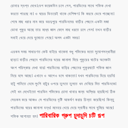
চোদার স্বপ্ন দেখে।বেশ কয়েকদিন চলে গেল, পারভিনের সাথে শফিক দেখা
করতে পারছে না। ও ঘরের ভিতরেই থাকে বেশিক্ষণ। কি করবে ভেবে পাচ্ছেনা।
শেষে মাছ ধরার নাম করে ভরদুপুরে পারভিনদের বাড়ীর পেছনে একটা মজা
ডোবা পুকুর আছে তার মধ্যে জাল ফেলে মাছ ধরতে চলে গেল। তখন বাড়ীর
সবাই খেয়ে দেয়ে ঘুমোতে গেছে। অলস একটা সময়।
এরকম সময় সাধারণত কেউ বাইরে থাকেনা শুধু শফিকের মতো সুযোগসন্ধানীরা
ছাড়া। বাড়ীর পেছনে পারভিনের ঘরের জানালা দিয়ে পুকুরের ঘাটের অনেকটা
অংশ পরিস্কার দেখা যায়। পারভিনের বাড়ির পেছনের পুকুরঘাটে শফিক জাল
নিয়ে বসে আছে। এখানে ও আগেও বসে থাকতো। যখন পারভিনের বিয়ে হয়নি।
হাটু পানিতে নেমে লুংগি হাটুর ওপরে তুলতে তুলতে ধন দেখিয়ে দিত পারভিনকে।
সেই ধন দেখেইতো পারভিন শফিকের চোদা খাবার জন্য অস্থির হয়েছিল। ঠিক
সেরকম করে আজও সে পারভিনের দৃষ্টি আকর্ষণ করার চিন্তা করেছিল। কিন্তু
পারভিনের ঘরের জানালা বন্ধ। মনেহয় খেয়ে দেয়ে স্বামীর সাথে ঘুমিয়ে আছে।
পারিবারিক গ্রুপ চুদাচুদি চটি গল্প
শফিক আশাহত হল।