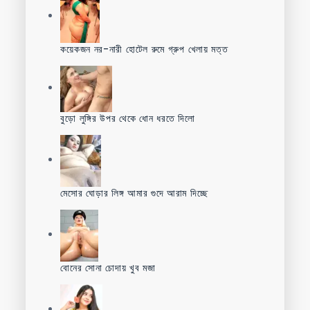
কয়েকজন নর-নারী হোটেল রুমে গ্রুপ খেলায় মত্ত
বুড়ো লুঙ্গির উপর থেকে ধোন ধরতে দিলো
মেসোর ঘোড়ার লিঙ্গ আমার গুদে আরাম দিচ্ছে
বোনের সোনা চোদায় খুব মজা