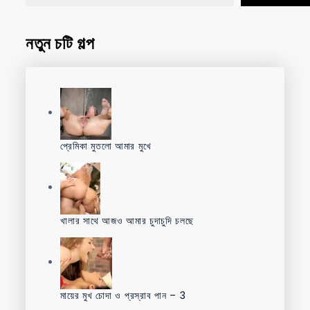
নতুন চটি গল্প
প্রেমিকা মুতলো আমার মুখে
খালার সাথে আজও আমার চুদাচুদি চলছে
মায়ের মুখ চোদা ও প্রস্রাব পান – 3