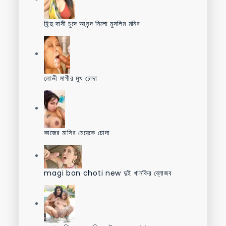
হিন্দু দাসী চুদে আনন্দ নিলো মুসলিম মনিব
লোভী মাগীর মুখ চোদা
কাজের মাসির মেয়েকে চোদা
magi bon choti new দুই খানকির ব্লোজব