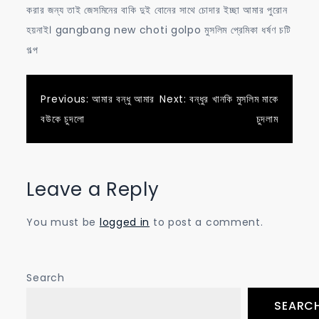
করার জন্য তাই জেসমিনের বাকি দুই বোনের সাথে চোদার ইচ্ছা আমার পুরোন
হয়নাই। gangbang new choti golpo মুসলিম প্রেমিকা ধর্ষণ চটি
গল্প
Post
Previous:
আমার বন্ধু আমার
Next:
বন্ধুর খানকি মুসলিম মাকে
বউকে চুদলো
চুদলাম
navigation
Leave a Reply
You must be
logged in
to post a comment.
Search
SEARC