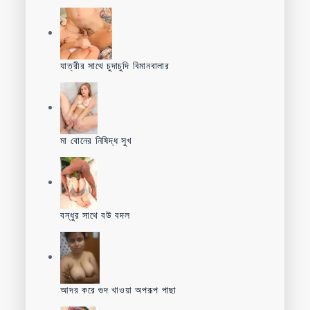
যাত্রীর সাথে চুদাচুদি বিমানবালার
মা বোনের নিষিদ্ধ সুখ
বন্ধুর সাথে বউ বদল
আদর করে গুদ খাওয়া অপরূপ পাছা