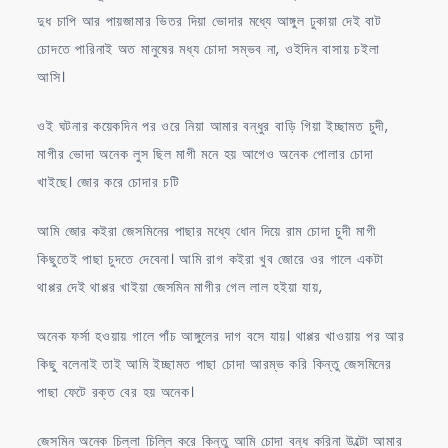
দুধ চাপি আর পায়জামার ভিতর দিয়া ভোদার মধ্যে আঙ্গুল ঢুকায়া দেই বাট
চোদতে পারিনাই অত মানুষের মধ্য চোদা সম্ভব না, ওইদিন বাসায় চইলা
আসি।
ওই ঘটনার কয়েকদিন পর ওরে নিয়া আমার বন্ধুর বাড়ি গিয়া ইচ্ছামত চুদী,
মাগীর ভোদা অনেক লুস ছিল মাগী মনে হয় আগেও অনেক পোলার চোদা
খাইছে। জোর করে চোদার চটি
আমি জোর কইরা জেসমিনের পাছার মধ্যে ধোন দিয়ে রাম চোদা চুদী মাগী
কিছুতেই পাছা চুদতে দেবেনা। আমি রাগ কইরা খুব জোরে ওর গালে একটা
থাপ্পর দেই থাপ্পর খাইয়া জেসমিন মাগীর গেল লাল হইয়া যায়,
অনেক ফর্সা হওয়ায় গালে পাঁচ আঙ্গুলের দাগ বসে যায়। থাপ্পর খাওয়ায় পর আর
কিছু বলেনাই তাই আমি ইচ্ছামত পাছা চোদা আরম্ভ করি কিন্তু জেসমিনের
পাছা ফেটে রক্ত বের হয় অনেক।
জেসমিন অনেক চিল্লা চিল্লি করে কিন্তু আমি চোদা বন্ধ করিনা উল্টো আমার