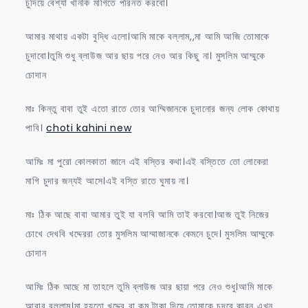
চুদিয়ে বেশ্যা খানকি মাগিতে পরিনত করবো।
আমার মাথায় একটা বুদ্ধি এলো।আমি মাকে বল্লাম,,মা আমি আজি তোমাকে
চুদাবো।তুমি শুধু ব্লাউজ আর ছায় পরে নেও আর কিছু না। মুসলিম আম্মুকে
চোদান
মাঃ কিন্তু বাবা তুই এতো রাতে তোর আম্মিজানকে চুদানোর জন্য লোক কোথায়
পাবি।
choti kahini new
আমিঃ মা পুরো কোলকাতা জানে এই বস্তির কথা।এই বস্তিতে তো লোকেরা
মাগি চুদার জন্যই আসে।এই বস্তি রাতে ঘুমায় না।
মাঃ ঠিক আছে বাবা আমার তুই যা বলবি আমি তাই করবো।আজ তুই নিজের
চোখে দেখবি খদ্দেররা তোর মুসলিম আম্মাজানকে কেমনে চুদে। মুসলিম আম্মুকে
চোদান
আমিঃ ঠিক আছে মা তাহলে তুমি ব্লাউজ আর ছায়া পরে নেও শুধু।আমি মাকে
আবার বল্লাম।মা হয়তো খদ্দের রা কম টাকা দিয়ে তোমাকে চুদবে কারন এখন