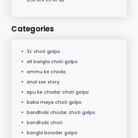
রানের ফাকে বসে গুদ মারা
Categories
3x choti golpo
all bangla choti golpo
ammu ke choda
anal sex story
apu ke chodar choti golpo
baba meye choti golpo
bandhobi chodar choti golpo
bandhobi choti
bangla boroder golpo