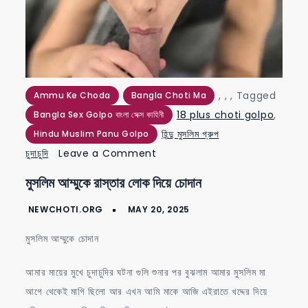
,
,
,
Tagged
Ammu Ke Choda
Bangla Choti Ma
18 plus choti golpo
,
Bangla Sex Golpo বাংলা সেক্স কাহিনী
হিন্দু মুসলিম গ্রুপ
Hindu Muslim Panu Golpo
on
চুদাচুদি
Leave a Comment
মুসলিম
মুসলিম আম্মুকে রাস্তার লোক দিয়ে চোদান
আম্মুকে
রাস্তার
লোক
মুসলিম আম্মুকে চোদান
দিয়ে
চোদান
আমার মায়ের মুখে চুদাচুদির ঘটনা গুলি শুনার পর বুঝলাম আমার মুসলিম মা
আগে থেকেই মাগি ছিলো আর এখন আমি মাকে আজি এইরাতে খদ্দের দিয়ে