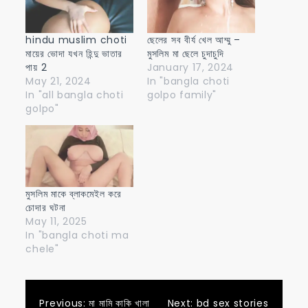
hindu muslim choti
ছেলের সব বীর্য খেল আম্মু –
মায়ের ভোদা যখন হিন্দু ভাতার
মুসলিম মা ছেলে চুদাচুদি
পায় 2
January 17, 2024
May 21, 2024
In "bangla choti
In "all bangla choti
golpo family"
golpo"
মুসলিম মাকে ব্লাকমেইল করে
চোদার ঘটনা
May 11, 2025
In "bangla choti ma
chele"
Previous:
মা মামি কাকি খালা
Next:
bd sex stories