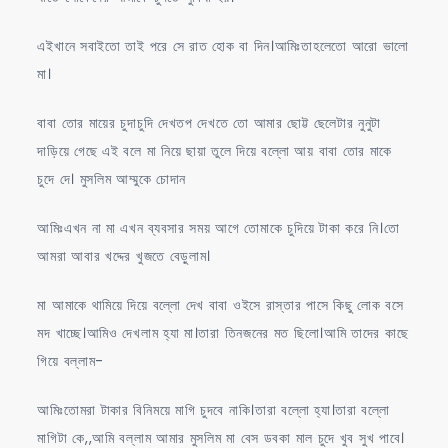
এইখানে সবাইতো তাই পরে সে রাত হোক বা দিন।আমিঃতাহলেতো আরো ভালো
মা।
বাবা তোর মায়ের চুদাচুদি দেখতপ দেখতে তো আমার ছোট্ট ছেলেটার নুনুটা
দাড়িয়ে গেছে এই বলে মা নিয়ে ছায়া তুলে দিয়ে বল্লো আয় বাবা তোর মাকে
চুদে দে। মুসলিম আম্মুকে চোদান
আমিঃএখন না মা এখন ব্যবসার সময় আগে তোমাকে চুদিয়ে টাকা করে নি।তো
আমরা আবার খদ্দের খুজতে বেড়ুলাম।
মা আমাকে থামিয়ে দিয়ে বল্লো দেখ বাবা ওইসে রাস্তার পাসে কিছু লোক বসে
মদ খাচ্ছে।আমিও দেখলাম হ্যা মা।তারা তিনজনের মত ছিলো।আমি তাদের কাছে
গিয়ে বল্লাম-
আমিঃতোমরা টাকার বিনিময়ে মাগি চুদবে নাকি।তারা বল্লো হ্যা।তারা বল্লো
মাগিটা কে,,আমি বল্লাম আমার মুসলিম মা বেস ডবকা মাল চুদে খুব সুখ পাবে।