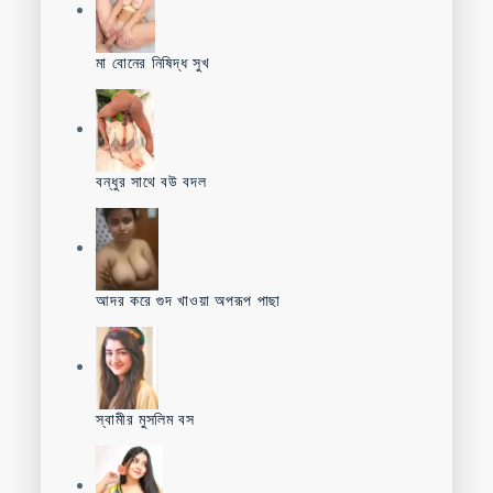
মা বোনের নিষিদ্ধ সুখ
বন্ধুর সাথে বউ বদল
আদর করে গুদ খাওয়া অপরূপ পাছা
স্বামীর মুসলিম বস