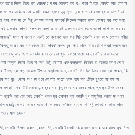
থে জরায় নিলো নিয়ে মার বোরকার উপর থেকেই মার দুধ পাছা টিপছে লোকটা মার বোরকা
ল তোমার নাভিতে তো একটা বাচ্চা ছেলের নুনু পুরো ঢুকে যাবে মা বলল ধ্যাত আপনি না
 মজা পাবা মা কে মিঠু লোকটা বাবার সম্পর্কে জিজ্ঞেস করলো বলল তোমার বর কত সময়
 দুই একবার লোকটা বলল কি বলো মাসে দুই একবার চোদা খেলে ভালো লাগে তোমার যে
 পারফেক্ট সময় মা বলল ও একটু তে ক্লান্ত হয়ে যায় মিঠু লোকটা বলল আজ তোমার শরীর
িন্তু আমার বর যদি জেনে যায় লোকটা বলল ধুর পেটে খিদে নিয়ে চোখে লজ্জা করলে হবে
লল প্লাজু আর জামা লোকটা বলল বোরকা খুলে ব্যাগে রাখো মা লোকটার কথা মতো
ে একটা কম্বল নিলো নিয়ে মা আর মিঠু লোকটা এক কম্বলের ভিতরে মা আমায় বলল সোনা
ধ টিপছে ব্রা পড়া থাকায় টিপতে অসুবিধা হচ্ছে লোকটা বিরক্তি নিয়ে বলল ব্রা পরেছে কি
ে মার মুখে নেংটা কথা টা শুনে লোকটা আরো গরম হয়ে মার ঠোঁটে চুষতে লাগলো মা
লোকটা মার ঠোঁট জোরা চুষে চুষে মার থুতু খেয়ে মার গুদের কাছে প্লাজুর উপর থেকে
প্যান্টি পরা তো তাই লোকটা বলল ধুর তোমার ব্রা প্যান্টি খুব অসুবিধা করছে মা বলল
ালাম মিঠু লোকটা আমার আর মা কে নিয়ে ফেরিতে নামলো মা মিঠু লোকটার কানে কানে
মায়ের মুখে চুদলো
ঠু লোকটা পিশাব করতে ঢুকলো মিঠু লোকটা টয়লেট থেকে এসে মার কানের কাছে মুখ নিয়ে