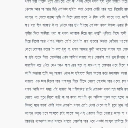
বলল ব্রা প্যান্টি খুলে রেখেছো তো মা একটু হেসে বলল হ্যা খুলে ব্যাগে 
খেলাম আর মা আর মিঠু লোকটা দুইটা করে খেলো ফেরি পার হয়ে গিয়েছি বা
আমার পা লেতে যাচ্ছে তুমি ঔ সিটে যেয়ে বসো ঔ সিট খালি আছে পরে আমি 
মার ব্রা হীন জামার উপর থেকে মার দুধ টিপছে লোকটা বলল উফফ এবার টিপত
লুঙ্গীর নিচে জাঙ্গিয়া পড়া মা বলল আমাকে দিয়ে ব্রা প্যান্টি খুলিয়ে নিজে হা
নিয়ে নিলো আর ওনার কালো মোটা ধোন টা মার হাতের উপরে নেতিয়ে পরলো 
কেনে তোমার বরের টা কত টুকু মা বলল আমার বুড়ী আঙ্গুলের সমান হবে
মা দুই হাতে নিয়ে লোকটার ধোন মালিশ করছে আর লোকটা মার দুধ টিপছে 
সারাদিন ধরে খেঁচে দেও তাও মাল বের হবে না যতখন না তোমার গুদে দিবো
আমি করবো তুমি শুধু আমার ধোন টা দুইহাত দিয়ে ভালো করে ম্যাসাজ করো
করলো এক টান দিলো মার প্লাজুর নিচে ছিঁড়ে গেলো লোকটা মার গুদের চারপ
বলল আমি সব সময় এই যায়গা টা পরিস্কার রাখি লোকটা বলল হুম জানি ব
নেয়না গুদে মুখে নিতে পারি না মা বলল আপনি খুব অভিজ্ঞ পুরুষ মনে হ
কিন্তু মনে হয়না বেশী বয়স লোকটা বলল ছোট বেলা থেকে মাগী চুদে চুদ
আমার কাছে চলে আসতে চাই জানো শুধু এই ধোনের নিচে শোয়ার জন্য মা ব
তারপর ছাড়লেন কথা বলতে বলতে লোকটা মার গুদে একটা আঙ্গুল চালিয়ে 