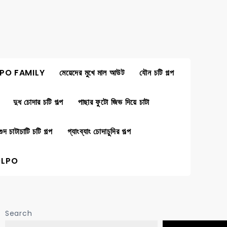
PO FAMILY
মেয়েদের মুখে মাল আউট
যৌন চটি গল্প
দুধ চোদার চটি গল্প
পাছার ফুটো জিভ দিয়ে চাটা
গুদ চাটাচাটি চটি গল্প
গ্যাংব্যাং চোদাচুদির গল্প
OLPO
Search