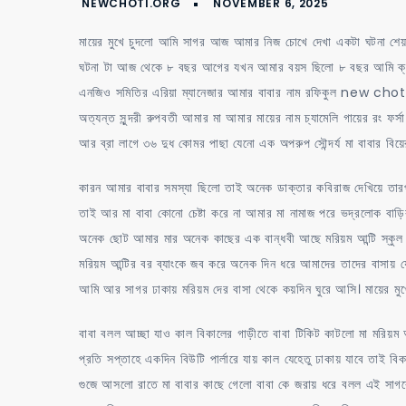
মায়ের মুখে চুদলো আমি সাগর আজ আমার নিজ চোখে দেখা একটা ঘটনা শে
ঘটনা টা আজ থেকে ৮ বছর আগের যখন আমার বয়স ছিলো ৮ বছর আমি ক্লা
এনজিও সমিতির এরিয়া ম্যানেজার আমার বাবার নাম রফিকুল new choti 
অত্যন্ত সুন্দরী রুপবতী আমার মা আমার মায়ের নাম চ্যামেলি গায়ের রং ফর
আর ব্রা লাগে ৩৬ দুধ কোমর পাছা যেনো এক অপরুপ সৌন্দর্য মা বাবার বি
কারন আমার বাবার সমস্যা ছিলো তাই অনেক ডাক্তার কবিরাজ দেখিয়ে 
তাই আর মা বাবা কোনো চেষ্টা করে না আমার মা নামাজ পরে ভদ্রলোক 
অনেক ছোট আমার মার অনেক কাছের এক বান্ধবী আছে মরিয়ম আন্টি স্কুল 
মরিয়ম আন্টির বর ব্যাংকে জব করে অনেক দিন ধরে আমাদের তাদের বাসায় যে
আমি আর সাগর ঢাকায় মরিয়ম দের বাসা থেকে কয়দিন ঘুরে আসি। মায়ের মুখ
বাবা বলল আচ্ছা যাও কাল বিকালের গাড়ীতে বাবা টিকিট কাটলো মা মরিয়
প্রতি সপ্তাহে একদিন বিউটি পার্লারে যায় কাল যেহেতু ঢাকায় যাবে তাই বিক
গুজে আসলো রাতে মা বাবার কাছে গেলো বাবা কে জরায় ধরে বলল এই সাগ