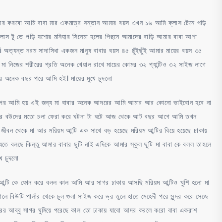
খেয়ে
মা
য়ার করবো আমি বাবা মার একমাত্র সন্তান আমার বয়স এখন ১৬ আমি ক্লাস টেনে পড়ি
বমি
স টু তে পড়ি যশোর মনিহার সিনেমা হলের পিছনে আমাদের বাড়ি আমার বাবা আশা
করে
অত্যন্ত নরম সাদাসিধা একজন মানুষ বাবার বয়স ৪৫ ছুঁইছুঁই আমার মায়ের বয়স ৩৫
দিল
্সা মা নিজের শরীরের প্রতি অনেক খেয়াল রাখে মায়ের কোমর ৩২ প্যান্টিও ৩২ সাইজ লাগে
য়ের অনেক বছর পরে আমি হই। মায়ের মুখে চুদলো
তারপর আমি হয় এই জন্য মা বাবার অনেক আদরের আমি আমার আর কোনো ভাইবোন হবে না
বাড়ির বউদের মতো চলা ফেরা করে ঘটনা টা ঘটে আজ থেকে আট বছর আগে আমি তখন
জীবন থেকে মা আর মরিয়ম আন্টি এক সাথে বড় হয়েছে মরিয়ম আন্টির বিয়ে হয়েছে ঢাকায়
তে বলছে কিন্তু আমার বাবার ছুটি নাই এদিকে আমার স্কুল ছুটি মা বাবা কে বলল তাহলে
ে চুদলো
ম আন্টি কে ফোন করে বলল কাল আমি আর সাগর ঢাকায় আসছি মরিয়ম আন্টিও খুশি হলো মা
ালে বিউটি পার্লার থেকে চুল গুলা সাইজ করে ভ্র তুলে হাতে মেহেদী পরে সুন্দর করে সেজে
রের আব্বু সাগর ঘুমিয়ে পরেছে কাল তো ঢাকায় যাবো আদর করলে করো বাবা একরাশ