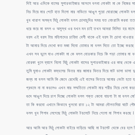
দিই আর এদিকে বাসের সুপারভাইজার আসলে বলবা লোকটা মা কে নিজের সা
নিচ দিয়ে মার পেটে হাত দিলো মার নাভিতে আঙুল পুরো ঘোরাচ্ছে লোকটা বল
খুব খারাপ অসভ্য মিঠু লোকটা বলল চোদাচুদির সময় যত নোংরামি করবা ততো
ধরে করে মা বলল ও অসুস্থ ওর যখন মন চাই তখন আমরা মিলিত হয় মাসে
বয়স এই বয়স টায় মহিলাদের চাহিদা বেশী থাকে এই বয়স টা চোদা খাওয়ার
টা আমায় দিয়ে দেখো কত মজা দিবো তোমার মা বলল দিতে তো ইচ্ছে করছে ক
এখন সব ভুলে যাও লোকটা মা কে বলল বোরকার নিচে কি পড়া তোমার মা ব
বোরকা খুলে ব্যাগে নিলো মিঠু লোকটা বাসের সুপারভাইজার এর কাছ থেক
তুমি ঘুমাও লোকটা কম্বলের ভিতর মার জামার ভিতর দিয়ে মাট ডাসা ডাসা দু
জন্য মা বলল আমি কি জেনে রেখেছি এই বাসের ভিতরে আমার নেংটা হতে হব
প্রথমে না না করলেও এখন মার সম্মতিতে লোকটা মার শরীর নিয়ে খেলা করছে 
গুদে আঙুল দিয়ে চাপ দিচ্ছে লোকটা বলল শক্ত কেনো যায়গা টা মা বলল মোটা 
তা কি করবো এখানে কিভাবে খুলবো রাত ১২ টা আমরা দৌলতদিয়া ঘাটে পৌছ
বলল খুব পিশাব লেগেছে মিঠু লোকটা টয়লেটে নিয়ে গেলো মা পিশাব করছে । 
আর আমি আর মিঠু লোকটা বাইরে দাড়িয়ে আছি মা টয়লেট থেকে বের হলে মি