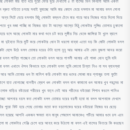
নিয়েছি লোকটা মার হাত ধরে পুরো ফেরি ঘুরে দেখালো ৫ টা হাঁসের ডিন কিনলো আমি একটা
স দ্রুত গতিতে চলছে সবাই ঘুমাচ্ছে আমি মার কোলে যেয়ে বসলাম মা আমায় বলল সোনা
অন্য সিটে যেয়ে বসলাম মিঠু লোকটা কম্বল টেনে মার গায়ে আর নিজের গায়ে দিলো দিয়ে
ে খুব মজা পাচ্ছি মা নিজের হাত টা আস্তে আস্তে মিঠু লোকটার লুঙ্গির তোলায় ঢুকালো
জী হয়ে বসে আছে লোকটা মার কথা শুনে চট করে লুঙ্গীর নিচ থেকে জাঙ্গিয়া টা খুলে ব্যাগে
মা দুইহাত দিয়ে মুটি করে লোকটার ধোন টা ধরলো বাব্বা এতো বড় কি মোটা লোকটা বলল
 লোকটা হেসে উঠে বলল তোমার বরের ঔটা হলো নুনু আর আমার এটা ধোন বুজলা আদর করো
মা বলল শান্তি পাচ্ছেন তো লোকটা বলল আরে পাগলী আমার এই পাকা ধোন তুমি যদি
 মা বলল এখানে ঔসব কিভাবে হবে লোকটা বলল তুমি কোনো চিন্তা নিও না সব ব্যাবস্থা
 আর আমি তোমার গুদ টা মালিশ করি লোকটা মার গুদের সোজা মার প্লাজুর তলা ফুটো
াশে হাত বোলাচ্ছে বালহীন ফ্রেশ গুদ লোকটা বলল বাল কামানো গুদ আমার খুব পছন্দের মা
ড়লোক বাড়ির বউয়েরা শরীরের খুব যত্ন নেই আর গরীবের বউয়েরা পিশাব করলে পানিও
চ্ছে আচ্ছা আপনার বয়স কত লোকটা বলল তোমার বরের বয়সী হবো মা বলল আপনাকে দেখলে
ে শরীর পুরো ফিট হয়ে গেছে তোমার মতো কত বড়লোকের ঘরের বউয়েরা নিজের বর ছেড়ে
লল হয়েছে আপনি একজন ক্ষমতা বান মানুষ শেষমেশ আমাকেও্ পটিয়ে আমার গুদে রস এনে
দিলো মা লোকটার গেঞ্জি চেপে ধরে আহহ করে উঠলো মা বলল এই বাসের ভিতরে কি করছেন