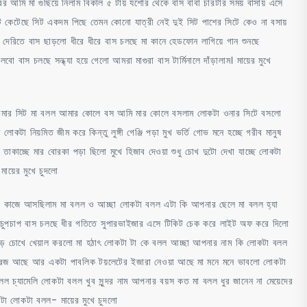
রের আমি মা গুছিয়ে নিলাম বিকাল ৫ টায় যশোর থেকে বাস বাবা চারটার সময় বাসায় এসে
িট কেটেছে সিট একদম পিছে তেমন কোনো যাত্রী নেই দুই সিট পাশের সিটে কেও না বসায়
রিতে বাস ছাড়লো ধীরে ধীরে বাস চলছে মা কানে হেডফোন লাগিয়ে গান শুনছে
বাস চলছে সন্ধ্যা হয়ে গেলো আমরা মাগুরা বাস টার্মিনালে দাঁড়ালাম। মায়ের মুখে
া আমার সিট মা বলল আমার কোলে বস আমি মার কোলে বসলাম লোকটা ওনার সিটে বসলো
কটা নিয়মিত জীম করে কিন্তু লুঙ্গী গেঞ্জি পড়া মুখ ভর্তি গোভ মনে হচ্ছে গরীব মানুষ
ে তাকাচ্ছে মার বোরকা পড়া ছিলো মুখে হিজাব দেওয়া শুধু চোখ দুটো দেখা যাচ্ছে লোকটা
মায়ের মুখে চুদলো
া কাজে আসছিলাম মা বলল ও আচ্ছা লোকটা বলল এটা কি আপনার ছেলে মা বলল হ্যা
ুপচাপ বাস চলছে ধীর গতিতে সুপারভাইজার এসে টিকিট চেক করে লাইট অফ করে দিলো
আড় চোখে খেয়াল করলো মা হঠাৎ লোকটা টা কে বলল আচ্ছা আপনার নাম কি লোকটা বলল
ারেজ আছে আর একটা পাবলিক টয়লেটের ইজারা নেওয়া আছে মা মনে মনে ভাবলো লোকটা
লল চ্যামেলি লোকটা বলল খুব সুন্দর নাম আপনার বয়স কত মা বলল ধুর জানেন না মেয়েদের
টা লোকটা বলল- মায়ের মুখে চুদলো