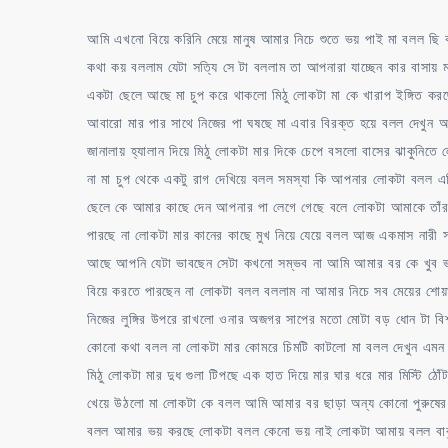
আমি এখনো বিয়ে করিনি মেয়ে মানুষ আমার নিচে শুতে ভয় পাই মা বলল ছি
কথা কয় বললাম যেটা সত্যি সে টা বললাম তা আপনারা যাচ্ছেন কার বাসা
একটা ছেলে আছে মা চুপ করে থাকলো মিঠু লোকটা মা কে খারাপ ইঙ্গিত করছে
আবারো মার পার সাথে নিজের পা ঘষছে মা এবার বিরক্ত হয়ে বলল দেখুন আ
জানালায় হ্যালান দিয়ে মিঠু লোকটা মার দিকে চেপে বসলো বাসের ঝাকুনিতে
না মা চুপ থেকে একটু রাগ দেখিয়ে বলল সমস্যা কি আপনার লোকটা বলল 
ছেলে কে আমার কাছে দেন আপনার পা লেগে গেছে বলে লোকটা আমাকে তাঁর 
পারছে না লোকটা মার কানের কাছে মুখ নিয়ে যেয়ে বলল আজ একমাস নারী স
আছে আপনি যেটা ভাবছেন সেটা কখনো সম্ভব না আমি আমার বর কে খুব ভ
বিয়ে করতে পারছেন না লোকটা বলল বললাম না আমার নিচে সব মেয়ের শোয়ার
নিজের লুঙ্গির উপরে রাখলো ওনার অজগর সাপের মতো মোটা বড় ধোন টা বিশ
কোনো কথা বলল না লোকটা মার কোমরে চিমটি কাটলো মা বলল দেখুন এমন
মিঠু লোকটা মার দুধ গুলা টিপছে এক হাত দিয়ে মার ঘার ধরে মার মিস্টি ঠোঁ
খেয়ে উঠলো মা লোকটা কে বলল আমি আমার বর ছাড়া অন্য কোনো পুরুষের 
বলল আমার ভয় করছে লোকটা বলল কেনো ভয় নাই লোকটা আমায় বলল বাবু ত