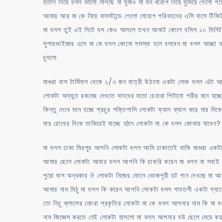
হতাশ নিয়ে বলল ভালো লাগছে না ঘুমাও মা মন খারাপ নিয়ে ঘুমিয়ে গেলো প
আমায় আর মা কে নিয়ে বাসস্টান্ডে গেলো সোহাগ পরিবহনের এসি বাসে টিক
মা বলল তুই এই সিটে বস কেও আসলে তখন আমাট কোলে বসিস ১০ মিনিট দে
সুপারভাইজার এসে মা কে বলল কোনো সমস্যা হলে বলবেন মা বলল আচ্ছা বলবো 
চুদলো
মাগুরা বাস টার্মিনাল থেকে ২/৩ জন যাত্রী উঠলো একটা লোক বলল এট
লোকটা অদ্ভুত রকমের দেখতে দানবের মতো চেহারা পিটানো শরীর মনে হচ্ছে লো
কিন্তু দেখে মনে হচ্ছে প্রচুর শক্তিশালি লোকটা ফ্যাল ফ্যাল করে মার দিক
মার চোখের দিকে তাকিয়েই যাচ্ছে হঠাৎ লোকটা মা কে বলল কোথায় যাবেন? 
মা বলল ঢাকা মিরপুর আপনি লোকটা বলল আমি ঢাকাতেই থাকি মাগুরা একট
আমার ছেলে লোকটা আবার বলল আপনি কি চাকরি করেন মা বলল না সবাই চ
পুরো বাস অন্ধকার ঔ লোকটা নিজের ফোনে ভোজপুরী হট গান দেখছে মা 
আমার নাম মিঠু মা বলল কি করেন আপনি লোকটা বলল গাবতলী একটা গ্য
তো নিচু ক্লাসের নোংরা প্রকৃতির লোকটা মা কে বলল আপনার নাম কি মা ব
নাম জিজ্ঞেস করতে নেই লোকটা হাসলো মা বলল আপনার বউ ছেলে মেয়ে কয়