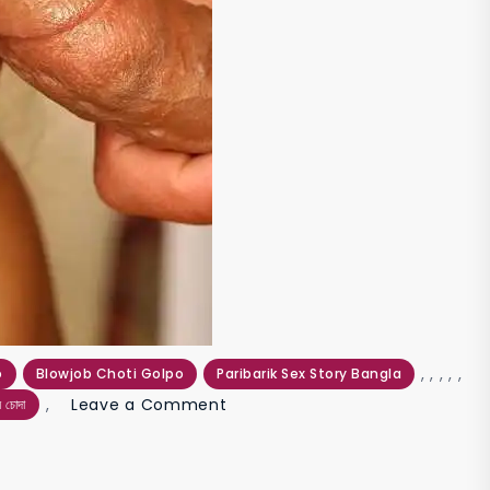
,
,
,
,
,
o
Blowjob Choti Golpo
Paribarik Sex Story Bangla
on
,
Leave a Comment
ে চোদা
মুখ
চোদা