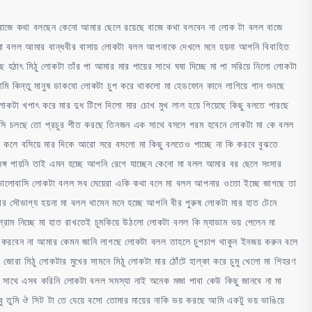
 বাজে কথা বলছেন কেনো আমার ছেলে রয়েছে বাজে কথা বলবেন না লোক টা বলল বাজে
য় মা বলল আমার বান্ধবীর বাসায় লোকটা বলল আপনাকে দেখলে মনে হয়না আপনি বিবাহিত
 হঠাৎ মিঠু লোকটা তাঁর পা আমার মার পায়ের সাথে ঘষা দিচ্ছে মা পা সরিয়ে নিলো লোকটা
মি কিন্তু মানুষ ডাকবো লোকটা চুপ করে থাকলো মা হেডফোন কানে লাগিয়ে গান শুনছে
 লোকটা খপাৎ করে মার দুধ টিপে দিলো মার চোখ মুখ লাল হয়ে গিয়েছে কিছু বলতে পারছে
এসি চলছে তো প্রচুর শীত করছে তিনজন এক সাথে বসলে গরম হবেনে লোকটা মা কে বলল
কলে বসিয়ে মার দিকে আরো সরে বসলো মা কিছু বলতেও পাচ্ছে না কি করবে বুঝতে
ঙ্গ পায়নি তাই এমন হচ্ছে আপনি রেগে যাচ্ছেন কেনো মা বলল আমার বর ছেলে সংসার
ালোবাসি লোকটা বলল সব মেয়েরা একি কথা বলে মা বলল আপনার ওতো ইচ্ছে জাগছে তা
 সৌভাগ্য হয়না মা বলল থামেন মনে হচ্ছে আপনি বীর পুরুষ লোকটা মার হাত টেনে
্রাম নিচ্ছে মা হাত রাখতেই চুমকিয়ে উঠলো লোকটা বলল কি ম্যাডাম ভয় পেলেন মা
 করবেন না আমার কেমন জানি লাগছে লোকটা বলল তাহলে চুপচাপ থাকুন ইনজয় করুন বলে
ট জোরা মিঠু লোকটার মুখের সামনে মিঠু লোকটা মার ঠোঁটে হাল্কা করে চুমু খেলো মা শিহরণ
সাথে এসব করিনি লোকটা বলল সমস্যা নাই অনেক মজা পাবা কেউ কিছু জানবে না মা
ুমি ঔ সিট টা তে যেয়ে বসো তোমার মায়ের নাকি ভয় করছে আমি একটু ভয় ভাঙিয়ে