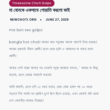
একসাথে
Threesome Choti Golpo
মা বোনকে একসাথে পোয়াতি করলো ভাই
পোয়াতি
করলো
ভাই
ma bon sex golpo
bangla hot choti আমার আর সবুজের অনেক আগেই বিয়ে হয়েছে।
আমরা দুজনেই ভীষন সেক্সী। ছেলে মেয়ে দুটো ও আমাদের মা বাবার মতো
সেক্সী।
আমার পেটে বাচ্চা আসার পর থেকেই সবুজ আমাকে বলতো, ‘ আমরা যা কিছু
করবো, ছেলে মেয়ের সামনেই করবো।
আমি মানালি, ছেলে রনি ১৮ বছর বয়েস, মেয়ে কেয়া দুমাস পর ১৯ বছরে
পড়বে। পিঠ অবধি ঘন ব্রাউন চুল। ছিপ ছিপে চেহারা, এখন থেকেই মাই গুলো
বেশ লোভনীয় আকার নিয়েছে।