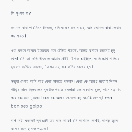
কি সুখবর মা?
তোদের বাবা পারমিসন দিয়েছে, রনি আমার গুদ মারবে, আর তোদের বাবা কেয়ার
গুদ মারবে।
ওরা দুজনে আনন্দে ইয়েয়েয়ে বলে চেঁচিয়ে উঠলো, আমার দুগালে দুজনেই চুমু
খেল। রনি তো অতি উৎসাহে আমার মাইটা টিপতে চাইছিল, আমি চোখ পাকিয়ে
ছদ্মরাগ দেখিয়ে বললাম, ‘ এখন নয়, সব রাত্রি বেলায় হবে।
সন্ধ্যা বেলায় আমি আর কেয়া সাজতে বসলাম। কেয়া কে আমার মতোই শিফন
শাড়ির সাথে স্লিভলেস ব্লাউজ পরতে বললাম। দুজনে খোলা চুলে, কানে বড় রিং
পরে বেডরুমে ঢুকলাম। কেয়া কে আমার থেকেও বড় খানকি লাগছে। ma
bon sex golpo
বাপ বেটা দুজনেই ল্যাঙটো হয়ে বসে আছে। রনি আমাকে দেখেই, কাপড় তুলে
আমার গুদে হামলে পড়লো।