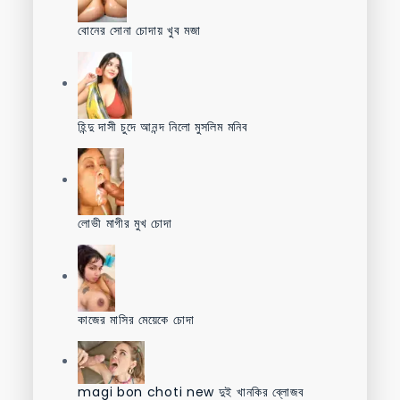
বোনের সোনা চোদায় খুব মজা
হিন্দু দাসী চুদে আনন্দ নিলো মুসলিম মনিব
লোভী মাগীর মুখ চোদা
কাজের মাসির মেয়েকে চোদা
magi bon choti new দুই খানকির ব্লোজব