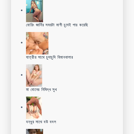
বোরিং জার্নির সময়টা মাগী চুদেই পার করেছি
যাত্রীর সাথে চুদাচুদি বিমানবালার
মা বোনের নিষিদ্ধ সুখ
বন্ধুর সাথে বউ বদল