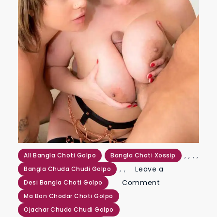
,
,
,
,
All Bangla Choti Golpo
Bangla Choti Xossip
,
,
Leave a
Bangla Chuda Chudi Golpo
on
Comment
Desi Bangla Choti Golpo
মা
Ma Bon Chodar Choti Golpo
বোনকে
Ojachar Chuda Chudi Golpo