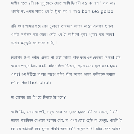
মাগীর মতো রনি কে চুমু খেতে খেতে আমি ছিনালি করে বললাম ‘ বাবা আর
পারছি না, এবার মায়ের গুদ টা ঠান্ডা কর ‘। ma bon sex golpo
রনি যখন আমার গুদে ধোন ঢুকালো ততক্ষণে আমার আরো একবার হালকা
একটা অর্গাজম হয়ে গেছে। গোটা গুদ টা আঠালো প্যাচ প্যাচে হয়ে আছে।
শুখের অনুভুতি তে ভেসে যাচ্ছি ।
বিছানার উপর শরীর এলিয়ে পা দুটো আরো ফাঁক করে গুদ কেলিয়ে দিলাম। রনি
আমার পাছার নিচে একটা বালিশ গুঁজে দিয়েছে। ছেলে মনের সুখে মাকে চুদবে
এবার। গুদ উঁচিয়ে থাকার কারণে রনির বাঁড়া আমার গুদের গভীরতম স্থানে
পৌঁছে গেছে। hot choti
মা তোমার দুদু টিপতে টিপতে ঠাপাবো?
আমি কিছু বলার আগেই, সবুজ কেয়া কে চুদতে চুদতে রনি কে বললো, ‘ রনি
মায়ের পারমিসন নেওয়ার দরকার নেই, মা এখন তোর রেন্ডি বা বেশ্যা, খানকি টা
কে যত ডমিনেট করে চুদতে পারবি ততো বেশি আনন্দ পাবি। আমি যেমন আমার