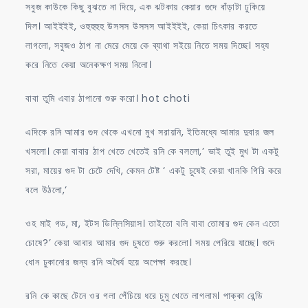
সবুজ কাউকে কিছু বুঝতে না দিয়ে, এক ঝটকায় কেয়ার গুদে বাঁড়াটা ঢুকিয়ে
দিল। আইইইই, ওহুহুহুহু উসসস উসসস আইইইই, কেয়া চিৎকার করতে
লাগলো, সবুজও ঠাপ না মেরে মেয়ে কে ব্যাথা সইয়ে নিতে সময় দিচ্ছে। সহ্য
করে নিতে কেয়া অনেকক্ষণ সময় নিলো।
বাবা তুমি এবার ঠাপানো শুরু করো। hot choti
এদিকে রনি আমার গুদ থেকে এখনো মুখ সরায়নি, ইতিমধ্যে আমার দুবার জল
খসলো। কেয়া বাবার ঠাপ খেতে খেতেই রনি কে বললো,’ ভাই তুই মুখ টা একটু
সরা, মায়ের গুদ টা চেটে দেখি, কেমন টেষ্ট ‘ একটু চুষেই কেয়া খানকি গিরি করে
বলে উঠলো,‘
ওহ মাই গড, মা, ইটস ডিল্লিসিয়াস। তাইতো বলি বাবা তোমার গুদ কেন এতো
চোষে?’ কেয়া আবার আমার গুদ চুষতে শুরু করলো। সময় পেরিয়ে যাচ্ছে। গুদে
ধোন ঢুকানোর জন্য রনি অধৈর্য হয়ে অপেক্ষা করছে।
রনি কে কাছে টেনে ওর গলা পেঁচিয়ে ধরে চুমু খেতে লাগলাম। পাক্কা রেন্ডি