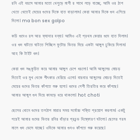
রনি এই বয়সে আমার মতো খেলুড়ে মাগী র সাথে লড়ে যাচ্ছে, আমি ওর ঠাপ
খেতে খেতেই মেয়ের গুদের দিকে হাত বাড়ালাম। কেয়া আমার দিকে গুদ এগিয়ে
দিলো। ma bon sex golpo
কচি গুদেও রস আর ফ্যাদার বন্যা। আমিও এই প্রথম কেয়ার গুদে হাত দিলাম।
ওর গুদ ঘাটতে ঘাটতে পিচ্ছিল ফুটোর ভিতর দিয়ে একটা আঙ্গুল ঢুকিয়ে দিলাম।
আহ কি টাইট গুদ।
কেয়া গুদ সঙ্কুচিত করে আমার আঙ্গুল চেপে ধরলো। আমি আঙ্গুলের মোচড়
দিতেই ওর মুখ থেকে শীৎকার বেরিয়ে এলো। বারবার আঙ্গুলের মোচড় দিতেই
মেয়ের গুদের ভিতর কাঁপতে শুরু হলো। গুদের পেশী তিরতির করে কাঁপছে।
আমার আঙ্গুল গুদ দিয়ে কামড়ে ধরে থাকলো। hot choti
ছেলের ধোনে গুদের তলঠাপ মারার সময় সর্বোচ্চ শক্তি প্রয়োগ করলাম। একটু
পরেই আমার গুদের ভিতর রনির বাঁড়ার প্রচন্ড বিষ্ফোরণ ঘটলো। ছেলের গরম
মালে গুদ ভেসে যাচ্ছে। ওদিকে আমার গুদও কাঁপতে শুরু করেছে।