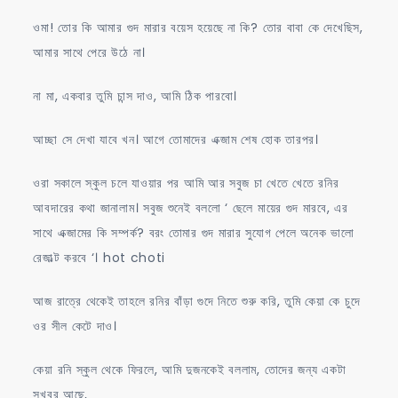
ওমা! তোর কি আমার গুদ মারার বয়েস হয়েছে না কি? তোর বাবা কে দেখেছিস,
আমার সাথে পেরে উঠে না।
না মা, একবার তুমি চান্স দাও, আমি ঠিক পারবো।
আচ্ছা সে দেখা যাবে খন। আগে তোমাদের এক্জাম শেষ হোক তারপর।
ওরা সকালে স্কুল চলে যাওয়ার পর আমি আর সবুজ চা খেতে খেতে রনির
আবদারের কথা জানালাম। সবুজ শুনেই বললো ‘ ছেলে মায়ের গুদ মারবে, এর
সাথে এক্জামের কি সম্পর্ক? বরং তোমার গুদ মারার সুযোগ পেলে অনেক ভালো
রেজাল্ট করবে ‘। hot choti
আজ রাত্রে থেকেই তাহলে রনির বাঁড়া গুদে নিতে শুরু করি, তুমি কেয়া কে চুদে
ওর সীল কেটে দাও।
কেয়া রনি স্কুল থেকে ফিরলে, আমি দুজনকেই বললাম, তোদের জন্য একটা
সুখবর আছে,