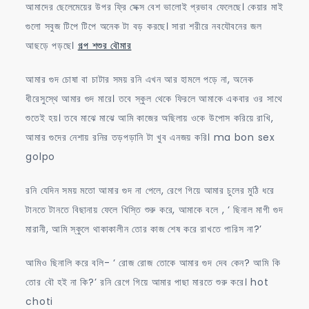
আমাদের ছেলেমেয়ের উপর ফ্রি সেক্স বেশ ভালোই প্রভাব ফেলেছে। কেয়ার মাই
গুলো সবুজ টিপে টিপে অনেক টা বড় করছে। সারা শরীরে নবযৌবনের জল
আছড়ে পড়ছে।
গল্প শশুর বৌমার
আমার গুদ চোষা বা চাটার সময় রনি এখন আর হামলে পড়ে না, অনেক
ধীরেসুস্থে আমার গুদ মারে। তবে স্কুল থেকে ফিরলে আমাকে একবার ওর সাথে
শুতেই হয়। তবে মাঝে মাঝে আমি কাজের অছিলায় ওকে উপোস করিয়ে রাখি,
আমার গুদের নেশায় রনির তড়পড়ানি টা খুব এনজয় করি। ma bon sex
golpo
রনি যেদিন সময় মতো আমার গুদ না পেলে, রেগে গিয়ে আমার চুলের মুঠি ধরে
টানতে টানতে বিছানায় ফেলে খিস্তি শুরু করে, আমাকে বলে , ‘ ছিনাল মাগী গুদ
মারানী, আমি স্কুলে থাকাকালীন তোর কাজ শেষ করে রাখতে পারিস না?’
আমিও ছিনালি করে বলি- ‘ রোজ রোজ তোকে আমার গুদ দেব কেন? আমি কি
তোর বৌ হই না কি?’ রনি রেগে গিয়ে আমার পাছা মারতে শুরু করে। hot
choti