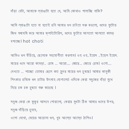
দাঁড়া বেটা, আমাকে ল্যাঙটো হতে দে, আমি কোথাও পালাচ্ছি নাকি?
আমি ল্যাঙটো হতে না হতেই রনি আমার গুদ চাটতে শুরু করলো, গুদের ফুটোয়
জিভ ঘষাঘষি করে আমার ক্লাইটোরিস, গুদের ফুটোয় আলতো আলতো কামড়
বসাচ্ছে। hot choti
আমিও গুদ উঁচিয়ে, ছেলেকে সহযোগীতা করলাম। ওহ ওহ..ইয়েস ..ইয়েস ইয়েস.
মায়ের গুদে আরো কামড়া.. চোষ … আরো…. জোরে… জোরে চোষ। ওগো….
দেখতে … পাচ্ছো তোমার ছেলে কত সুন্দর মায়ের গুদ চুষছে। আমার কামুকী
শিৎকার রনিকে গুদ চাটার উৎসাহ যোগালো। ওদিকে কেয়া সবুজের বাঁড়া মুখে
নিয়ে চক চক চুষতে শুরু করেছে ।
সবুজ কেয়া কে কুকুর আসনে শোয়ালো, কেয়ার মুখটা ঠিক আমার গুদের উপর,
সবুজ দাঁড়িয়ে চুদবে,
ওগো দেখো, মেয়ের আচোদা গুদ, খুব আস্তে আস্তে ঠাপিও।