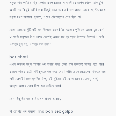
সবুজ আর আমি রাত্রি বেলায় ছেলে মেয়ের সামনেই ফোরপ্লে থেকে চোদাচুদি
অবধি সব কিছুই করি। ওরা কিছুই মনে করে না। বরং ওদের আরো ছোটোবেলায়
সবুজ যখন আমাকে চুদতো, ওদের কৌতহলের শেষ ছিল না।
কেয়া আমাকে খুঁটিনাটি সব জিজ্ঞেস করত। ‘মা তোমার পুসি তে এতো চুল কেন’
? আমি সবুজের ঠাপ খেতে খেতেই ওদের সব প্রশ্নের উত্তর দিতাম। ‘ বেবি
ওটাকে চুল নয়, ওটাকে বাল বলে।’
hot choti
এখন অবশ্য সবুজ আমার গুদ মারার সময় কেয়া রনি দুজনেই হাজির হয়ে যায়।
দুজনে আমার দুটো মাই চুষতে শুরু করে দেয়। আমি ছেলে মেয়েদের আঁকড়ে ধরে
মাই চোষাই। গুদে স্বামীর ঠাপ, দুই চুচিতে দুই ছেলে মেয়ের চোষণ, গর্বে,
আনন্দে আমার চোখ দিয়ে জল বেরিয়ে যায়।
বেশ কিছুদিন ধরে রনি এখন বায়না ধরেছে,
মা তোমার গুদ মারবো, ma bon sex golpo