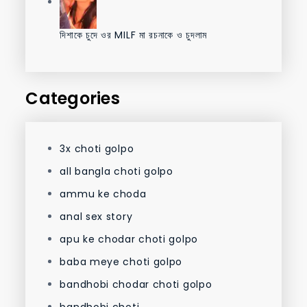
দিশাকে চুদে ওর MILF মা রচনাকে ও চুদলাম
Categories
3x choti golpo
all bangla choti golpo
ammu ke choda
anal sex story
apu ke chodar choti golpo
baba meye choti golpo
bandhobi chodar choti golpo
bandhobi choti