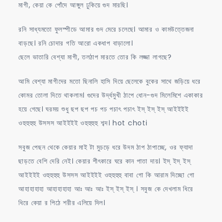
মাগী, কেয়া কে পোঁদে আঙ্গুল ঢুকিয়ে গুদ মারছি।
রনি সাধ্যমতো ফুলস্পীডে আমার গুদ মেরে চলেছে। আমার ও কামউত্তেজনা
বাড়ছে। রনি চোদার গতি আরো একধাপ বাড়ালো।
ছেলে ভাতারি বেশ্যা মাগী, তলঠাপ মারতে তোর কি লজ্জা লাগছে?
আমি বেশ্যা মাগীদের মতো ছিনালি হাসি দিয়ে ছেলেকে বুকের সাথে জড়িয়ে ধরে
কোমর তোলা দিতে থাকলাম। গুদের উর্দ্ধমুখী ঠাপে ধোন-গুদ মিলেমিশে একাকার
হয়ে গেছে। ঘরময় শুধু ছপ ছপ পচ পচ পচাৎ পচাৎ ইস্ ইস্ ইস্ আইইইই
ওহুহুহুহু উসসস আইইইই ওহুহুহুহু শব্দ। hot choti
সবুজ পেছন থেকে কেয়ার মাই টা মুচড়ে ধরে উদম ঠাপ ঠাপাচ্ছে, ওর ফ্যাদা
ছাড়তে বেশি দেরি নেই। কেয়ার শীৎকারে ঘরে কান পাতা দায়। ইস্ ইস্ ইস্
আইইইই ওহুহুহুহু উসসস আইইইই ওহুহুহুহু বাবা গো কি আরাম দিচ্ছো গো
আহাহাহাহা আহাহাহাহা আঃ আঃ আঃ ইস্ ইস্ ইস্ । সবুজ কে দেখলাম ধিরে
ধিরে কেয়া র পিঠে শরীর এলিয়ে দিল।