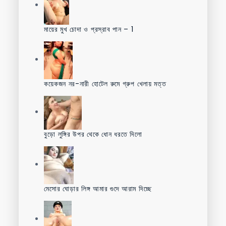
মায়ের মুখ চোদা ও প্রস্রাব পান – 1
কয়েকজন নর-নারী হোটেল রুমে গ্রুপ খেলায় মত্ত
বুড়ো লুঙ্গির উপর থেকে ধোন ধরতে দিলো
মেসোর ঘোড়ার লিঙ্গ আমার গুদে আরাম দিচ্ছে