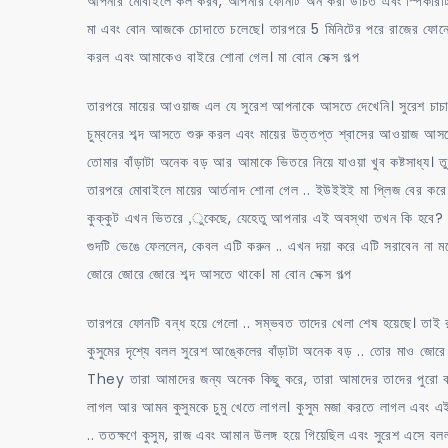
আপনার মোবাইলে কল করব, আপনার ফোনটি অন করা উচিত এবং স্পিকারটিও
মা এবং বোন আজকে চোদাতে চলেছে। তারপরে 5 মিনিটের পরে রাজের ফোনের ঘ
করল এবং আমাকেও বাইরে শোনা গেল। মা বোন সেক্স গল্প
তারপরে মায়ের আওয়াজ এল যে সুরেশ আপনাকে আসতে দেখেনি। সুরেশ চা
চুম্বনের শব্দ আসতে শুরু করল এবং মায়ের উত্তপ্ত শ্বাসের আওয়াজ আস
তোমার বাঁড়াটা অনেক বড় আর আমাকে ভিতরে নিয়ে যাওয়া খুব কষ্টসাধ্য। তুমি 
তারপরে মোবাইলে মায়ের আর্তনাদ শোনা গেল .. ইউইইই মা প্লিজ বের করে
কুক্কুট এখন ভিতরে ,ুকেছে, যেহেতু আপনার এই অবস্থা তখন কি 
গুদটি ভেঙে ফেললেন, কেবল এটি করুন .. এখন দয়া করে এটি সরাবেন না মনে
জোরে জোরে জোরে শব্দ আসতে থাকে। মা বোন সেক্স গল্প
তারপরে ফোনটি বন্ধ হয়ে গেলো .. সম্ভবত তাদের খেলা শেষ হয়েছে। তাই
কুসুমের দৃশ্যে বলল সুরেশ আঙ্কেলের বাঁড়াটা অনেক বড় .. তোর মাও জ
They তারা আমাদের জন্য অনেক কিছু করে, তারা আমাদের তাদের পুরো বাড়
লাগল আর আমন কুসুমকে চুমু খেতে লাগল। কুসুম মজা করতে লাগল এবং এই
.. ততক্ষণে কুসুম, রাজ এবং আমান উলঙ্গ হয়ে গিয়েছিল এবং সুরেশ এসে বল