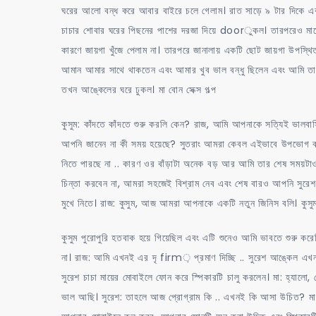
ঘরের আলো বন্ধ করে আবার বাইরে চলে গেলাম। রাত সাড়ে ৯ টার দিকে এব
চাচার শোবার ঘরের পিছনের পাশের দরজা দিয়ে doorুকল। তারপরেও মাঝে
কারণে জায়গা খুঁজে পেলাম না। তারপরে জানালায় একটি ছোট জায়গা উপস্থ
আমান আমার সাথে থাকতেন এবং আমার খুব ভাল বন্ধু ছিলেন এবং আমি তাদে
তখন আঙ্কেলের ঘরে ঢুকল। মা বোন সেক্স গল্প
কুসুম: কাঁদতে কাঁদতে শুরু করলি কেন? রাজ, আমি আপনাকে সত্যিই ভালবা
আপনি জানেন না কী সময় হয়েছে? সুতরাং আমরা কেবল এইভাবে উপভোগ কর
নিতে পারছে না .. কারণ ওর বাঁড়াটা অনেক বড় আর আমি তার শেষ সময়টাও 
চিন্তা করবেন না, আমরা সহজেই বিশ্রাম নেব এবং শেষ বারও আপনি সুরে
মুখে নিতে। রাজ: কুসুম, আজ আমরা আপনাকে একটি নতুন জিনিস বলি। কুসুম: 
কুসুম পুরোপুরি হতবাক হয়ে গিয়েছিল এবং এটি শুনেও আমি ভাবতে শুরু ক
না। রাজ: আমি এখনই এর দৃ firm় প্রমাণ দিচ্ছি .. সুরেশ আঙ্কেল এ
সুরেশ চাচা মায়ের মোবাইলে ফোন করে স্পিকারটি চালু করলেন। মা: হ্যা
ভাল আছি। সুরেশ: তাহলে আজ প্রোগ্রাম কি .. এখনই কি আসা উচিত? মা: 