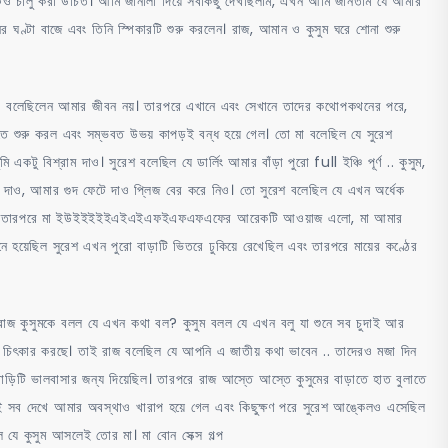
 চালু করা উচিত। আমি জানালা দিয়ে সবকিছু দেখছিলাম, এখন আমি জানতাম যে আমার
ণ্টা বাজে এবং তিনি স্পিকারটি শুরু করলেন। রাজ, আমান ও কুসুম ঘরে শোনা শুরু
চা বলেছিলেন আমার জীবন নয়। তারপরে এখানে এবং সেখানে তাদের কথোপকথনের পরে,
তে শুরু করল এবং সম্ভবত উভয় কাপড়ই বন্ধ হয়ে গেল। তো মা বলেছিল যে সুরেশ
একটু বিশ্রাম দাও। সুরেশ বলেছিল যে ডার্লিং আমার বাঁড়া পুরো full ইঞ্চি পূর্ণ .. কুসুম,
 দাও, আমার গুদ ফেটে দাও প্লিজ বের করে নিও। তো সুরেশ বলেছিল যে এখন অর্ধেক
হবে? তারপরে মা ইউইইইইইএইএইএফইএফএফএফের আরেকটি আওয়াজ এলো, মা আমার
 হয়েছিল সুরেশ এখন পুরো বাড়াটি ভিতরে ঢুকিয়ে রেখেছিল এবং তারপরে মায়ের কণ্ঠের
 রাজ কুসুমকে বলল যে এখন কথা বল? কুসুম বলল যে এখন বলু যা শুনে সব চুদাই আর
োরে চিৎকার করছে। তাই রাজ বলেছিল যে আপনি এ জাতীয় কথা ভাবেন .. তাদেরও মজা দিন
িটি ভালবাসার জন্য দিয়েছিল। তারপরে রাজ আস্তে আস্তে কুসুমের বাড়াতে হাত বুলাতে
 সব দেখে আমার অবস্থাও খারাপ হয়ে গেল এবং কিছুক্ষণ পরে সুরেশ আঙ্কেলও এসেছিল
ল যে কুসুম আসলেই তোর মা। মা বোন সেক্স গল্প