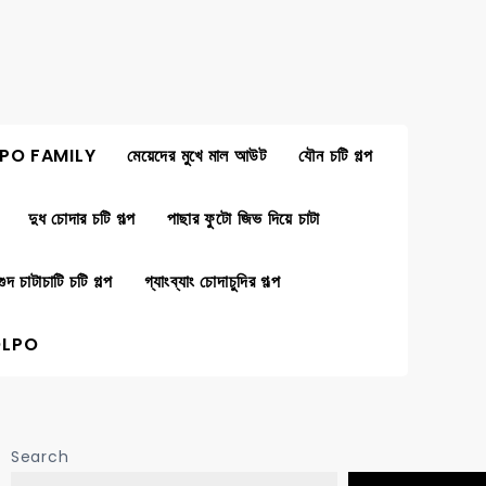
PO FAMILY
মেয়েদের মুখে মাল আউট
যৌন চটি গল্প
দুধ চোদার চটি গল্প
পাছার ফুটো জিভ দিয়ে চাটা
গুদ চাটাচাটি চটি গল্প
গ্যাংব্যাং চোদাচুদির গল্প
OLPO
Search