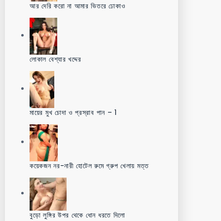
আর দেরি করো না আমার ভিতরে ঢোকাও
লোকাল বেশ্যার খদ্দের
মায়ের মুখ চোদা ও প্রস্রাব পান – 1
কয়েকজন নর-নারী হোটেল রুমে গ্রুপ খেলায় মত্ত
বুড়ো লুঙ্গির উপর থেকে ধোন ধরতে দিলো