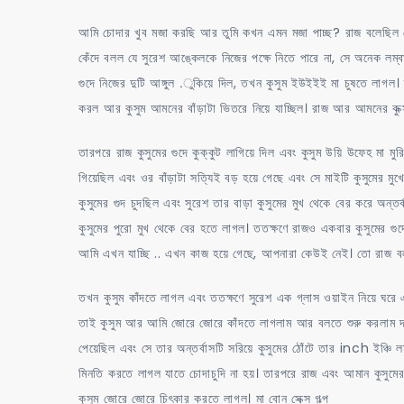
আমি চোদার খুব মজা করছি আর তুমি কখন এমন মজা পাচ্ছ? রাজ বলেছিল যে
কেঁদে বলল যে সুরেশ আঙ্কেলকে নিজের পক্ষে নিতে পারে না, সে অনেক ল
গুদে নিজের দুটি আঙ্গুল .ুকিয়ে দিল, তখন কুসুম ইউইইই মা চুষতে লাগল
করল আর কুসুম আমনের বাঁড়াটা ভিতরে নিয়ে যাচ্ছিল। রাজ আর আমনের কুক্স 
তারপরে রাজ কুসুমের গুদে কুক্কুট লাগিয়ে দিল এবং কুসুম উয়ি উফেহ মা 
গিয়েছিল এবং ওর বাঁড়াটা সত্যিই বড় হয়ে গেছে এবং সে মাইটি কুসুমের মু
কুসুমের গুদ চুদছিল এবং সুরেশ তার বাড়া কুসুমের মুখ থেকে বের করে অন্
কুসুমের পুরো মুখ থেকে বের হতে লাগল। ততক্ষণে রাজও একবার কুসুমের গুদ
আমি এখন যাচ্ছি .. এখন কাজ হয়ে গেছে, আপনারা কেউই নেই। তো রাজ বল
তখন কুসুম কাঁদতে লাগল এবং ততক্ষণে সুরেশ এক গ্লাস ওয়াইন নিয়ে 
তাই কুসুম আর আমি জোরে জোরে কাঁদতে লাগলাম আর বলতে শুরু করলাম দয়
পেয়েছিল এবং সে তার অন্তর্বাসটি সরিয়ে কুসুমের ঠোঁটে তার inch ইঞ্চি ল
মিনতি করতে লাগল যাতে চোদাচুদি না হয়। তারপরে রাজ এবং আমান কুসুমের
কুসুম জোরে জোরে চিৎকার করতে লাগল। মা বোন সেক্স গল্প