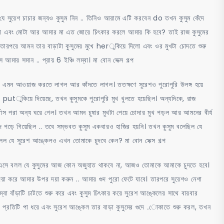
 সুরেশ চাচার জন্যও কুসুম নিন .. তিনিও আরামে এটি করবেন do তখন কুসুম কেঁদে
ম্বা এবং মোটা আর আমার মা এত জোরে চিৎকার করলে আমার কি হবে? তাই রাজ কুসুমের
। তারপরে আমন তার বাড়াটা কুসুমের মুখে herুকিয়ে দিলো এবং ওর মুখটা চোদতে শুরু
আমার সমান .. প্রায় 6 ইঞ্চি লম্বা। মা বোন সেক্স গল্প
মুরি এমন আওয়াজ করতে লাগল আর কাঁদতে লাগল। ততক্ষণে সুরেশও পুরোপুরি উলঙ্গ হয়ে
খে putুকিয়ে দিয়েছে, তখন কুসুমকে পুরোপুরি মুখ খুলতে হয়েছিল। অন্যদিকে, রাজ
তর্বাস পরা অন্য ঘরে গেল। তখন আমন চুষার মুখটা পেয়ে চোদার মুখ পড়ল আর আমনের বীর্য
ে পড়ে গিয়েছিল .. তবে সম্ভবত কুসুম একবারও হাজির হয়নি। তখন কুসুম বলেছিল যে
ল যে সুরেশ আঙ্কেলও এখন তোমাকে চুদবে কেন? মা বোন সেক্স গল্প
ঘরে এসে বলল যে কুসুমের আজ কোন অজুহাত থাকবে না, আজও তোমাকে আমাকে চুদতে হবে।
া করে আমার উপর দয়া করুন .. আমার গুদ পুরো ফেটে যাবে। তারপরে সুরেশও নেশা
ম্বা বাঁড়াটি চাটতে শুরু করে এবং কুসুম চিৎকার করে সুরেশ আঙ্কেলের সাথে বারবার
 প্রতিটি পা ধরে এবং সুরেশ আঙ্কেল তার বাড়া কুসুমের গুদে .োকাতে শুরু করল, তখন