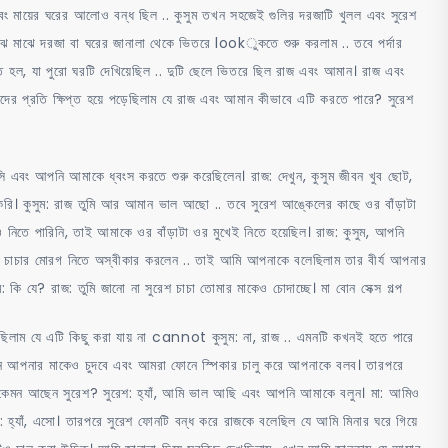
ং মায়ের ঘরের আলোও বন্ধ ছিল .. কুসুম তখন সহজেই গুলির দরজাটি খুলল এবং সুরেশ
 মাঝে দরজা বা ঘরের জানালা থেকে ভিতরে lookুকতে শুরু করলাম .. তবে পর্দার
িত হল, যা পুরো ঘরটি দেখিয়েছিল .. দুটি ছেলে ভিতরে ছিল রাজ এবং আমান। রাজ এবং
র প্রতি ক্ষিপ্ত হয়ে পড়েছিলাম যে রাজ এবং আমান কীভাবে এটি করতে পারে? সুরেশ
সি এবং আপনি আমাকে ধ্বংস করতে শুরু করেছিলেন। রাজ: দেখুন, কুসুম জীবন খুব ছোট,
ি। কুসুম: রাজ তুমি আর আমান ভাল আছো .. তবে সুরেশ আঙ্কেলের কাছে ওর বাঁড়াটা
নিতে পারিনি, তাই আমাকে ওর বাঁড়াটা ওর মুখেই নিতে হয়েছিল। রাজ: কুসুম, আপনি
শ চাচার মোরগ নিতে অস্বীকার করলেন .. তাই আমি আপনাকে বলেছিলাম তার বীর্য আপনার
কি যে? রাজ: তুমি জানো না সুরেশ চাচা তোমার মাকেও চোদাচ্ছে। মা বোন সেক্স গল্প
রেছিলাম যে এটি কিছু করা যায় না cannot কুসুম: না, রাজ .. এমনটি কখনই হতে পারে
খন আপনার মাকেও চুদবে এবং আমরা ফোনে স্পিকার চালু করে আপনাকে বলব। তারপরে
লো, কেমন আছেন সুরেশ? সুরেশ: হ্যাঁ, আমি ভাল আছি এবং আপনি আমাকে বলুন। মা: আমিও
হ্যাঁ, এসো। তারপরে সুরেশ ফোনটি বন্ধ করে রাজকে বলেছিল যে আমি মিনার ঘরে গিয়ে