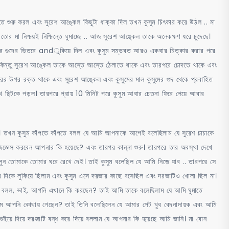
শুরু করল এবং সুরেশ আঙ্কেল কিছুটা ধাক্কা দিল তখন কুসুম চিৎকার করে উঠল .. মা
মা নিশ্চয়ই নিশ্চিন্তে ঘুমাচ্ছে .. আজ সুরেশ আঙ্কেল তাকে অনেকক্ষণ ধরে চুদেছে।
কুসুমের গুদের ভিতরে andুকিয়ে দিল এবং কুসুম সম্ভবত আরও একবার চিত্কার করার পরে
ম। কিন্তু সুরেশ আঙ্কেল তাকে আস্তে আস্তে ঠেলাতে থাকে এবং তারপরে চোদতে থাকে এবং
ুরের উপর রক্ত ​​থাকে এবং সুরেশ আঙ্কেল এবং কুসুমের মাল কুসুমের গুদ থেকে প্রবাহিত
খে ছিটকে পড়ল। তারপরে প্রায় 10 মিনিট পরে কুসুম আবার চেতনা ফিরে পেয়ে আবার
ছে। তখন কুসুম কাঁপতে কাঁপতে বলল যে আমি আপনাকে আগেই বলেছিলাম যে সুরেশ চাচাকে
্ঞেস করবেন আপনার কি হয়েছে? এবং তারপর কান্না শুরু। তারপরে তার অবস্থা দেখে
ুন তোমাকে তোমার ঘরে রেখে দেই। তাই কুসুম বলেছিল যে আমি নিজে যাব .. তারপরে সে
র দিকে লুকিয়ে ছিলাম এবং কুসুম এসে দরজার কাছে বসেছিল এবং দরজাটিও খোলা ছিল না।
়ে বলল, ভাই, আপনি এখানে কি করছেন? তাই আমি তাকে বলেছিলাম যে আমি ঘুমাতে
াম আপনি কোথায় গেছেন? তাই তিনি বলেছিলেন যে আমার পেট খুব বেদনাদায়ক এবং আমি
ইয়ে দিয়ে দরজাটি বন্ধ করে দিয়ে বললাম যে আপনার কি হয়েছে আমি জানি। মা বোন