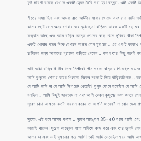
ফুট জায়গা রয়েছে যেখানে একটি ড্রেন তৈরি করা হয়। বন্ধুরা, এটি একটি ড
শীতের সময় ছিল এবং আমরা রাত আটটায় খাবার খেতাম এবং রাত নয়টা পর্যন
আমার ছোট বোন অন্য শোবার ঘরে ঘুমাচ্ছেন। বাড়িতে আরও একটি বড় ঘর রয
অভ্যাস আছে এবং আমি বাড়ির সমস্ত লোকের কাছ থেকে লুকিয়ে থাকা সিগার
একটি শোবার ঘরের দিকে যেখানে আমার বোন ঘুমাচ্ছে .. এর একটি দরজাও রয
দু’দিনের জন্য আমাদের গ্রামের বাড়িতে গেলেন .. কারণ তার কিছু জরুরি কা
তাই আমি রাত্রি 9 টার দিকে সিগারেট পান করতে রাস্তায় গিয়েছিলাম এ
আমি কুসুমের শোবার ঘরের পিছনের দিকের দরজাটি নিয়ে দাঁড়িয়েছিলাম .. 
যে আমি জানি না যে আমি সিগারেট খেয়েছি। কুসুম ফোনে বলেছিল যে আম
বলছিল .. আমি কিছুই জানতাম না এবং আমি কেবল কুসুমের কথা শুনতে পেল
সুরেশ চাচা আমাকে কতটা হয়রান করেন তা আপনি জানেন? মা বোন সেক্স গল
সুতরাং এই শুনে আমার কপাল .. সুরেশ আঙ্কেল 35-40 বছর বয়সী এবং তা
কাছেই থাকেন। সুরেশ আঙ্কেল পাপা অফিসে কাজ করে এবং তার ফ্ল্যাট শে
আমার মা এবং ভাই ঘুমানোর পরে আসি। তাই আমি ভেবেছিলাম যে আমি আজ 