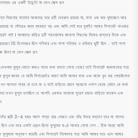
িসেম্বর এর একটি ইভেন্ট। মা বোন সেক্স গল্প
্ত বিছানায় যাতাম। আমাদের ঘরে দুটি বেডরুম রয়েছে মা, বাবা এক ঘরে ঘুমাচ্ছেন আর
়েছে যা স্টোরের জন্য ব্যবহৃত হয় এবং আমি সেই ঘরে ঘুমাই। আমার সিগারেট খাওয়ার
েট খাই I আমাদের বাড়ির দুটি শয়নকক্ষের জানালা পিছনের দিকের রাস্তার দিকে এবং
়েছে। 10 ডিসেম্বর ছিল শনিবার এবং পাপা শনিবার ও রবিবার ছুটি ছিল .. তাই পাপা
জ ছিল। মা বোন সেক্স গল্প
বং দেখলাম কুসুম ফোনে কারও সাথে কথা বলতে শোনা গেছে। তাই সিগারেট জ্বালানোর পরে
তবে কুসুম জানত যে আমি সিগারেটের বাবা। আমি আমার বাবা এবং মাকে খুব ভয় পেয়েছিলাম
ি এখন আসতে পারব না তবে মা ও ভাই বাড়িতে জেগে আছেন। ওপাশ থেকে ফোনে কে কথা
াম। তখন কুসুম বলেছিল যে আপনি একবার আমাকে সুরেশ চাচার বাড়িতে ডাকেন এবং
্প
ঁর স্ত্রী 3-4 বছর আগে শান্ত হয়ে গেছেন এবং তাঁর উভয় সন্তান তার মা পাপের
ষ ছিল এবং তার একটা ড্রেন ছিল। কুসুমের কণ্ঠ আবার শোনা গেল .. ঠিক আছে আমি
কুসুমকে অনুসরণ করেছি এবং সিগারেট নিক্ষেপের পরে আমি আমার ঘরে এসে আমার