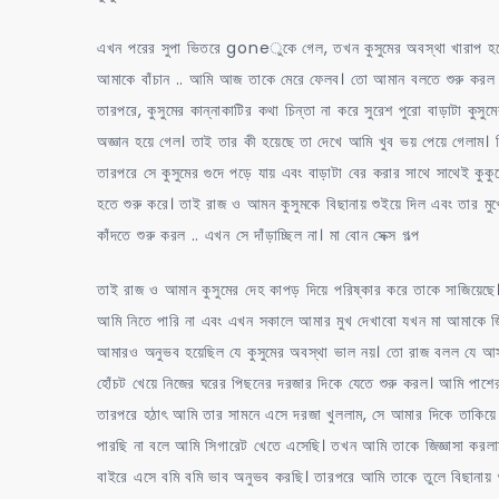
এখন পরের সুপা ভিতরে goneুকে গেল, তখন কুসুমের অবস্থা খারাপ হতে 
আমাকে বাঁচান .. আমি আজ তাকে মেরে ফেলব। তো আমান বলতে শুরু করল তোর 
তারপরে, কুসুমের কান্নাকাটির কথা চিন্তা না করে সুরেশ পুরো বাড়াটা 
অজ্ঞান হয়ে গেল। তাই তার কী হয়েছে তা দেখে আমি খুব ভয় পেয়ে গেলা
তারপরে সে কুসুমের গুদে পড়ে যায় এবং বাড়াটা বের করার সাথে সাথেই কুক
হতে শুরু করে। তাই রাজ ও আমন কুসুমকে বিছানায় শুইয়ে দিল এবং তার মু
কাঁদতে শুরু করল .. এখন সে দাঁড়াচ্ছিল না। মা বোন সেক্স গল্প
তাই রাজ ও আমান কুসুমের দেহ কাপড় দিয়ে পরিষ্কার করে তাকে সাজিয়ে
আমি নিতে পারি না এবং এখন সকালে আমার মুখ দেখাবো যখন মা আমাকে জিজ
আমারও অনুভব হয়েছিল যে কুসুমের অবস্থা ভাল নয়। তো রাজ বলল যে আস
হোঁচট খেয়ে নিজের ঘরের পিছনের দরজার দিকে যেতে শুরু করল। আমি পাশে
তারপরে হঠাৎ আমি তার সামনে এসে দরজা খুললাম, সে আমার দিকে তাকিয
পারছি না বলে আমি সিগারেট খেতে এসেছি। তখন আমি তাকে জিজ্ঞাসা করল
বাইরে এসে বমি বমি ভাব অনুভব করছি। তারপরে আমি তাকে তুলে বিছানায় শু