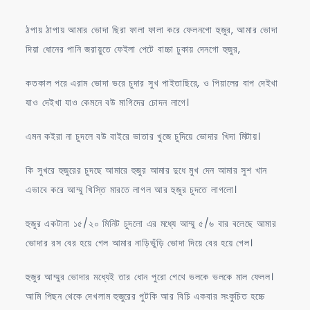
ঠপায় ঠাপায় আমার ভোদা ছিরা ফালা ফালা করে ফেলনগো হুজুর, আমার ভোদা
দিয়া ধোনের পানি জরায়ুতে ফেইলা পেটে বাচ্চা ঢুকায় দেনগো হুজুর,
কতকাল পরে এরাম ভোদা ভরে চুদার সুখ পাইতাছিরে, ও পিয়ালের বাপ দেইখা
যাও দেইখা যাও কেমনে বউ মাগিদের চোদন লাগে।
এমন কইরা না চুদলে বউ বাইরে ভাতার খুজে চুদিয়ে ভোদার খিদা মিটায়।
কি সুখরে হুজুরের চুদছে আমারে হুজুর আমার দুধে মুখ দেন আমার সুশ খান
এভাবে করে আম্মু খিস্তি মারতে লাগল আর হুজুর চুদতে লাগলো।
হুজুর একটানা ১৫/২০ মিনিট চুদলো এর মধ্যে আম্মু ৫/৬ বার বলেছে আমার
ভোদার রস বের হয়ে গেল আমার নাড়িভুঁড়ি ভোদা দিয়ে বের হয়ে গেল।
হুজুর আম্মুর ভোদার মধ্যেই তার ধোন পুরো গেথে ভলকে ভলকে মাল ফেলল।
আমি পিছন থেকে দেখলাম হুজুরের পুটকি আর বিচি একবার সংকুচিত হচ্চে