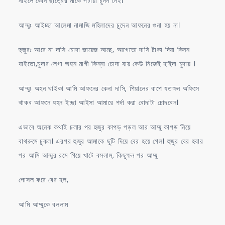
নাইলে কোন ছাত্রের মাকে পটায়া চুদন দেই।
আম্মুঃ আইচ্ছা আলেমা নামাজি মহিলাদের চুদেন আফনের গুনা হয় না।
হুজুরঃ আরে না দাসি চোদা জায়েজ আছে, আগেতো দাসি টাকা দিয়া কিনন
যাইতো,চুদার লেগা অহন মাগী কিন্না চোদা যায় কেউ নিজেই হাইদা চুদায় ।
আম্মুঃ অহন থাইকা আমি আফনের কেনা দাসি, পিয়ালের বাপে যতক্ষন অফিসে
থাকব আফনে যহন ইচ্ছা আইসা আমারে পর্দা করা বোদাটা চোদবেন।
এভাবে অনেক কথাই চলার পর হুজুর কাপড় পড়ল আর আম্মু কাপড় নিয়ে
বাথরুমে ঢুকল। এরপর হুজুর আমাকে ছুটি দিয়ে বের হয়ে গেল। হুজুর বের হবার
পর আমি আম্মুর রমে গিয়ে খাটে বসলাম, কিছুক্ষন পর আম্মু
গোসল করে বের হল,
আমি আম্মুকে বললাম