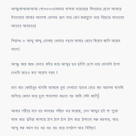
আম্মুঃমাআআআআ গোওওওওভোদায় খাম্মবা ভরেরেরে দিলরেরে ছেলে আমারে
উহহহহহ আমার আলেমা ভোদায় ছেল তার ধোন জরায়ুতে ভরে দিছেরে আহহহহ
আহহহ আহহহহ।
পিয়ালঃ ও আম্মু আম্মু তোমার ভোদার গরমে আমার ধোনে কিরাম জানি আরাম
লাগে।
আম্মুঃ জরে জরে ভেতর বাইর করে আম্মুর দুধ দুইটা চেপে ধরে ভোদাটা ঠাপা
দেখবি আরও কত আরাম গরম ।
মনে মনে কোহিনুর খানকি আমাকে চুদা সেখাতে হবেনা তোর মত আলেমা খানকি
মাগিরে কেমন করে চুদে শায়েসতা করতে হয় আমি সেটা জানি)
আমার শরীরে মনে হয় অশুরের শক্তি ভর করেছে, যেন আম্মুর দুই পা পুরো
ফাক করে দুনিয়া কাপায়ে ঠাস ঠাস ঠাস ঠাস করে ঠাপানো শুরু করলাম, আর
আম্মু শুরু করল ভচ ভচ ভচ ভচ করে তলঠাপ আর খিস্তি।