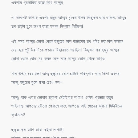
একবার প্রসারিত হচ্ছে।আর আম্মুর
পা তলপেট কাপছে এরপর হুজুর আম্মুর বুকের উপর কিছুক্ষন শুয়ে থাকল, আম্মুর
দুধ দুইটা চুশে তখন তারা ঘনঘন নিশ্বাষ নিচ্ছিল।
এই সময় আম্মুর ভোদা থেকে হুজুরের মাল বাচ্চাদের দুধ বমির মত মাল ভলকে
বের হয়ে পুটকির দিকে গড়ায়ে বিছানাতে পরছিল। কিছুক্ষন পর হুজুর আম্মুর
ভোদা থেকে ধোন বের করল সঙ্গে সঙ্গে আম্মুর ভোদা থেকে আরও
মাল উপচে বের হল। আম্মু হুজুরের ধোন চাইটে পরিস্কার করে দিল। এরপর
আম্মু হুজুরের বুকে মাথা রেখে শুল-
আম্মুঃ যাক এবার ভোদার জ্বালা মেটাইবার লাইগা একটা খাচ্চোর হুজুর
পাইলাম, আপনের বৌতো গেরামে থাহে আপনের এই ধোনের জ্বালা মিটাইতন
ক্যামনে?
হুজুরঃ ক্যা মাগি ভারা কইরা লাগাই।