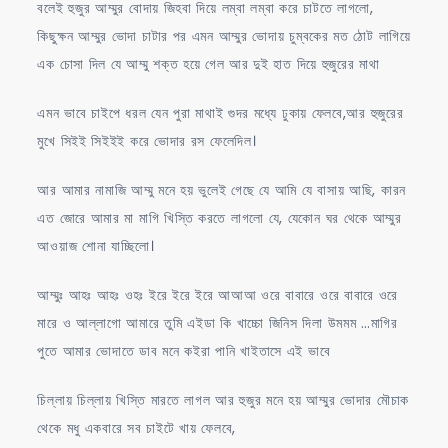
বলেই হুজুর আম্মুর বোদায় জিহবা দিয়ে লম্বা লম্বা করে চাটতে লাগলো,
কিছুক্ষন আম্মুর ভোদা চাটার পর এমন আম্মুর ভোদায় চুম্বকের মত ঠোট লাগিয়ে
এক চোসা দিল যে আম্মু শক্ত হয়ে গেল আর দুই হাত দিয়ে হুজুরের মাথা
এমন ভাবে চাইপে ধরল যেন পুরা মাথাই গুদর মধ্যে ঢুকায় ফেলবে,আর হুজুরের
মুখে সিইই সিইইই করে ভোদার রস ফেলেদিল।
আর আমার নামাজি আম্মু মনে হয় ভুলেই গেছে যে আমি যে বাসায় আছি, কারন
এত জোরে আমার মা মাগি খিস্তি করতে লাগলো যে, যেকোন ঘর থেকে আম্মুর
আওয়াজ শোনা যাচ্ছিলো।
আম্মুঃ আহঃ আহঃ ওহঃ ইরে ইরে ইরে আআআ ওরে বাবারে ওরে বাবারে ওরে
মারে ও আল্লাগো আমারে তুমি এইডা কি খাচ্চো জিনিস দিলা উমমম …মাগির
পুতে আমার ভোদাতে ডাব মনে কইরা পানি খাইতাসে এই ভাবে
চিল্লায় চিল্লায় খিস্তি মারতে লাগল আর হুজুর মনে হয় আম্মুর ভোদার মৌচাক
থেকে মধু একবারে সব চাইটে খায় ফেলবে,