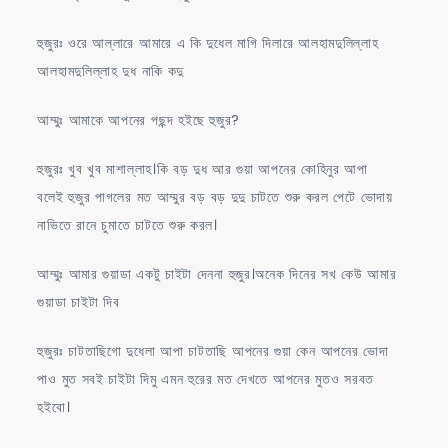
হুজুরঃ ওরে আল্লারে আমারে এ কি দুধেল মাগি দিলারে আলহামদুলিল্লাহ
আলহামদুলিল্লাহ দুধ নাকি কদু
আম্মুঃ আমাকে আপনের পছন্দ হইছে হুজুর?
হুজুরঃ খুব খুব মাশাল্লাহ।কি বড় দুধ আর গুয়া আপনের কোহিনুর আপা
বলেই হুজুর পাগলের মত আম্মুর বড় বড় দুদু চাটতে শুরু করল পেটে ভোদায়
নাভিতে রানে চুমাতে চাটতে শুরু করল।
আম্মুঃ আমার গুয়াডা একটু চাইটা দেননা হুজুর।অনেক দিনের সখ কেউ আমার
গুয়াডা চাইটা দিব
হুজুরঃ চাটতাছিগো দুধেলা আপা চাটতাছি আপনের গুয়া কেন আপনের ভোদা
পাও মুত সবই চাইটা দিমু এমন হুরের মত দেখতে আপনের মুতও সরবত
হইবো।