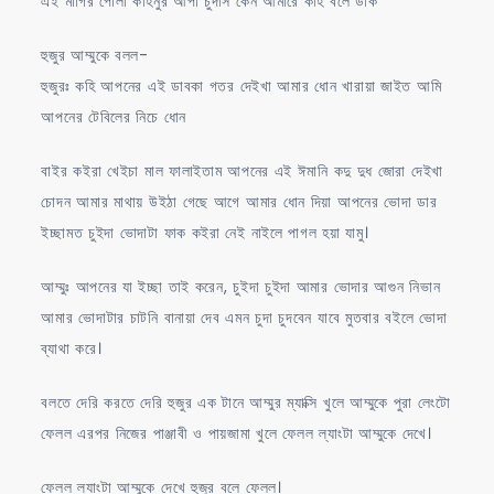
এই মাগির পোলা কহিনুর আপা চুদাস কেন আমারে কহি বলে ডাক
হুজুর আম্মুকে বলল-
হুজুরঃ কহি আপনের এই ডাবকা গতর দেইখা আমার ধোন খারায়া জাইত আমি
আপনের টেবিলের নিচে ধোন
বাইর কইরা খেইচা মাল ফালাইতাম আপনের এই ঈমানি কদু দুধ জোরা দেইখা
চোদন আমার মাথায় উইঠা গেছে আগে আমার ধোন দিয়া আপনের ভোদা ডার
ইচ্ছামত চুইদা ভোদাটা ফাক কইরা নেই নাইলে পাগল হয়া যামু।
আম্মুঃ আপনের যা ইচ্ছা তাই করেন, চুইদা চুইদা আমার ভোদার আগুন নিভান
আমার ভোদাটার চাটনি বানায়া দেব এমন চুদা চুদবেন যাবে মুতবার বইলে ভোদা
ব্যাথা করে।
বলতে দেরি করতে দেরি হুজুর এক টানে আম্মুর ম্যাক্সি খুলে আম্মুকে পুরা লেংটো
ফেলল এরপর নিজের পাঞ্জাবী ও পায়জামা খুলে ফেলল ল্যাংটা আম্মুকে দেখে।
ফেলল ল্যাংটা আম্মুকে দেখে হুজুর বলে ফেলল।