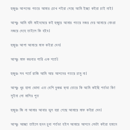
হুজুরঃ আপনের গতরে আমার চোখ পইরা গেছে আমি ইচ্ছা কইরা চাই নাই।
আম্মুঃ আমি যদি মাইনষেরে কই হুজুরে আমার গতরে নজর দেয় আমারে নোংরা
নজরে দেহে তাইলে কি হইব।
হুজুরঃ আপা আমারে মাফ কইরা দেন।
আম্মুঃ মাফ করবার পারি এক শর্তে।
হুজুরঃ সব শর্তে রাজি আমি আর আপনের গতরে চামু না।
আম্মুঃ ধূর হালা ভোদা এত বেশি বুজঝ ক্যা তোরে কি আমি কইছি শর্তডা কি!
সুইনা লো মাগির পুত
হুজুরঃ জি না আমার আবার ভুল হয়া গেছে আমারে মাফ কইরা দেন।
আম্মুঃ আচ্ছা তাইলে হুনন চুদা শর্তডা হইল আমারে আপনে লেংটা কইরা হমানে