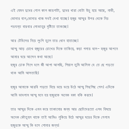
এই যেমন দুধের গোল কাল জায়গাটা, দুধের খারা বোটা উচু হয়ে আছে, নাভী,
ভোদার বাল,ভোদার খাজ সবই দেখা যাচ্ছে। হুজুর আম্মুর উপর থেকে নিচ
পরযন্ত বারবার লোভাতুর দৃষ্টিতে তাকচ্ছে।
আর টেবিলের নিচে লুংগি তুলে তার ধোন হাতাচ্ছে।
আম্মু আড় চোখে হুজুরের চোখের দিকে তাকিয়ে, কড়া গলায় বলে- হুজুর আপনে
আমার ঘরে আসেন কথা আছে।
হুজুর ঢোক গিলে বলে জী আপা আসছি, পিয়াল তুমি আলিফ বে তে ছে পড়তে
থাক আমি আসতাছি।
হুজুর আমাকে আরবি পড়তে দিয়ে ভয়ে ভয়ে উঠে আম্মু পিছপিছ গেল। এদিকে
আমি ভাবলাম আম্মু মনে হয় হুজুরকে অনেক বকা বকি করবে।
তার আম্মুর দিকে এমন করে তাকানোর জন্য আর ছোটদেরতো এসব বিষয়ে
অনেক কৌতুহল থাকে তাই আমিও লুকিয়ে উঠে আম্মুর ঘরের দিকে গেলাম
হুজুরকে আম্মু কি বলে শোনার জন্য।