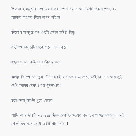
পিয়ালঃ হ হুজুরের লগে করলা তহন পাপ হয় না আর আমি করলে পাপ, হয়
আমারে করবার দিয়ন লাগব নাইলে
কইলাম আব্বুরে সব এহনি ফোনে কইয়া দিমু!
এইটাও কমু তুমি মাঝে মাঝে এমন করো
হুজুরের লগে বাইরের বেটাদের লগে
আম্মুঃ কি পোলারে জন্ম দিসি মাকেই ব্লাকমেল করতাছে আইচ্ছা বাবা আয় তুই
দেখি আমার থেকাও বড় চুদনখোর।
বলে আম্মু ম্যাক্সি খুলে ফেলল,
আমি আম্মু ঈমানি কদু দুদুর দিকে তাকাইলাম,এত বড় দুধ আম্মুর সামান্ন একটু
ঝোলা দুদু তবে বোটা দুইটা খারা খারা,।