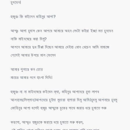
চুদবেন।
হুজুরঃ কি কইলেন কহিনুর আপা?
আম্মুঃ আপা চুদাস কেন আপবে আমারে অহন লেংটা কইরা ইচ্ছা মত চুদবেন
নাকি মাইনষেরে কয়া দিমু?
আপনে আমারে দুধ টিপ্পা দিছেন আমারে দেইহা ধোন খেচেন আমি নামাজে
গেলেই আমার উপরে মাল ফেলেন
আমার পুলারে কন তোর
মায়ের আমার লগে হাংগা দিবি।
হুজুরঃ না না মাইনষেরে কইবেন ক্যা, কহিনুর আপনেরে চুদা লাগব
আলহামদুলিল্লাহ।আপনেরে চুইদা মুতায়া হাগায়া দিমু আমি।চুদমু আপনারে চুদমু
কোহিনুর আপা বলেই হুজুর আম্মুকে বুকের সাথে জরায় ধরে চুমাতে শুরু
করলো, আম্মুও হুজুরকে জরায়ে ধরে চুমাতে শুরু করল,