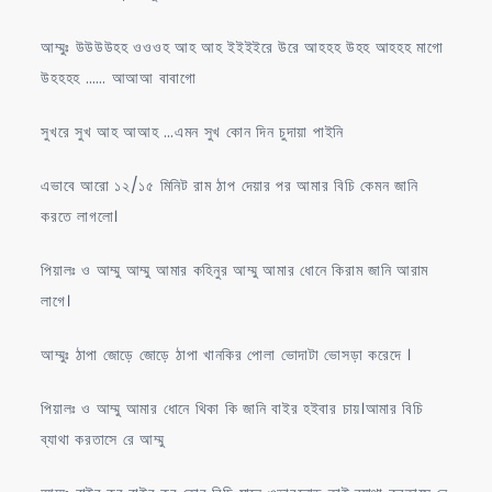
আম্মুঃ উউউউহহ ওওওহ আহ আহ ইইইইরে উরে আহহহ উহহ আহহহ মাগো
উহহহহ …… আআআ বাবাগো
সুখরে সুখ আহ আআহ …এমন সুখ কোন দিন চুদায়া পাইনি
এভাবে আরো ১২/১৫ মিনিট রাম ঠাপ দেয়ার পর আমার বিচি কেমন জানি
করতে লাগলো।
পিয়ালঃ ও আম্মু আম্মু আমার কহিনুর আম্মু আমার ধোনে কিরাম জানি আরাম
লাগে।
আম্মুঃ ঠাপা জোড়ে জোড়ে ঠাপা খানকির পোলা ভোদাটা ভোসড়া করেদে ।
পিয়ালঃ ও আম্মু আমার ধোনে থিকা কি জানি বাইর হইবার চায়।আমার বিচি
ব্যাথা করতাসে রে আম্মু