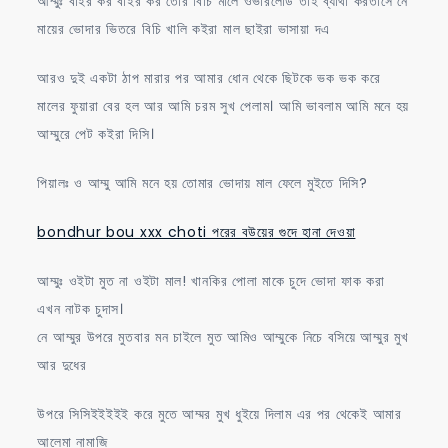
আম্মুঃ বাইর কর বাইর কর তোর বিচি মালে ওভারলোড তাই ব্যাথা করতাসে নে
মায়ের ভোদার ভিতরে বিচি খালি কইরা মাল ছাইরা ভাসায়া দএ
আরও দুই একটা ঠাপ মারার পর আমার ধোন থেকে ছিটকে ভক ভক করে
মালের ফুয়ারা বের হল আর আমি চরম সুখ পেলাম। আমি ভাবলাম আমি মনে হয়
আম্মুরে পেট কইরা দিসি।
পিয়ালঃ ও আম্মু আমি মনে হয় তোমার ভোদায় মাল ফেলে মুইতে দিসি?
bondhur bou xxx choti পরের বউয়ের গুদে হানা দেওয়া
আম্মুঃ ওইটা মুত না ওইটা মাল! খানকির পোলা মাকে চুদে ভোদা ফাক করা
এখন নাটক চুদাস।
নে আম্মুর উপরে মুতবার মন চাইলে মুত আমিও আম্মুকে নিচে বসিয়ে আম্মুর মুখ
আর দুধের
উপরে সিসিইইইইই করে মুতে আম্মর মুখ ধুইয়ে দিলাম এর পর থেকেই আমার
আলেমা নামাজি