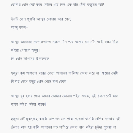
ভোদায় ধোন সেট করে কোমর ধরে দিল এক রাম ঠেলা হুজুরের আট
ইনচি ধোন পুরাটা আম্মুর ভোদায় ভরে গেল,
আম্মু বলল-
আম্মুঃ আহহহহ মাগোওওওও ম্যালা দিন পরে আমার ভোদাটা মোটা ধোন দিয়া
ভইরা গেলগো হুজুর।
কি ধোন আপনের উফফফফ
হুজুরঃ ক্য আপনের বরের ধোনে আপনের পাকিজা ভোদা ভরে না। মায়ের সেক্সি
ফিগার দেখে হুজুর ধোন খেচে মাল ফেলে
আম্মুঃ ধূর হ্যার ধোন আমার ভোদার কোনায় পইরা থাকে, দুই ঠ্যালাতেই মাল
বাইর কইরা শুইয়া থাকে।
হুজুরঃ নাউজুবল্লাহ কনকি আপনের মত পাকা দুধেলা খানকি মাগির ভোদায় দুই
ঠেলায় কাম হয় নাকি আপনের মত মাগিরে ভোদা খাল কইরা চুইদা মুতায়া না