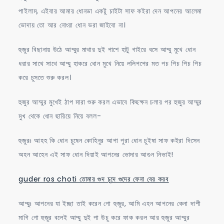
পাইলাম, এইবার আমার ধোনডা একটু চাইটা সাফ কইরা দেন আপনের আলেমা
ভোদায় তো আর নোংরা ধোন ভরা জাইবো না।
হুজুর বিছানায় উঠে আম্মুর মাথার দুই পাশে হাটু গাইরে বসে আম্মু মুখে ধোন
ধরার সাথে সাথে আম্মু হাকরে ধোন মুখে নিয়ে ললিপপের মত পচ পিচ পিচ পিচ
করে চুসতে শুরু করল।
হুজুর আম্মুর মুখেই ঠাপ মারা শুরু করল এভাবে কিছক্ষন চলার পর হুজুর আম্মুর
মুখ থেকে ধোন ছারিয়ে নিয়ে বলল-
হুজুরঃ আহহ কি ধোন চুষেন কোহিনুর আপা পুরা ধোন চুইষা সাফ কইরা দিসেন
অহন আহেন এই সাফ ধোন দিয়াই আপনের ভোদার আগুন নিভাই!
guder ros choti তোমার গুদ চুদে গুদের ফেনা বের করব
আম্মুঃ আপনের যা ইচ্ছা তাই করেন গো হুজুর, আমি এহন আপনের কেনা দাশী
মাগি গো হুজুর বলেই আম্মু দুই পা উচু করে ফাক করল আর হুজুর আম্মুর