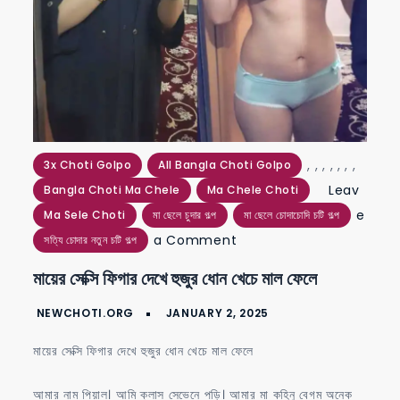
,
,
,
,
,
,
,
3x Choti Golpo
All Bangla Choti Golpo
Leav
Bangla Choti Ma Chele
Ma Chele Choti
e
Ma Sele Choti
মা ছেলে চুদার গল্প
মা ছেলে চোদাচোদি চটি গল্প
on
a Comment
সত্যি চোদার নতুন চটি গল্প
মায়ের
মায়ের সেক্সি ফিগার দেখে হুজুর ধোন খেচে মাল ফেলে
সেক্সি
ফিগার
দেখে
মায়ের সেক্সি ফিগার দেখে হুজুর ধোন খেচে মাল ফেলে
হুজুর
ধোন
আমার নাম পিয়াল। আমি ক্লাস সেভেনে পড়ি। আমার মা কহিনু বেগম অনেক