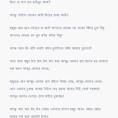
দিলে যে পাপ হবে কহিনুর আপা?
আম্মুঃ তাইলে বোঝেন আমি কিয়ের মধ্যে আছি।
হুজুরঃ আর দুঃখ লইয়েন না আমি আপনের ভোদার সব খায়েস মিটায় চুদা দিমু
আপনের ভোদার রস মুত বাইর কইরা দিমু।
আম্মঃ অহন কি খালি কথাই কউন চুদাইবেন নাকি আমারে চুদবেন?
সাথে সাথে হুজুর ঠাস ঠাস ঠাস ঠাস করে আম্মুর ভোদায় রাম ঠাপের ঝর চালানো
শুরু করল আম্মুর ভোদার ভেতর,
হুজুরের ধোন আম্মুর ভোদার রসে মাইখে ভিজে গেছে, আম্মুর ভোদার ভেতর
ধোন একবার ঢুকছে আবার টাইনে বের করছে আবার বিচি গোরা পরজন্ত
আম্মুর ভোদার ভেতরে ঠেলা মাইরে ঢুকাচ্ছে।
আম্মুঃ আহ আহ উহ উহ ওমারে ওবাবারে ঠাপান হুজুর আরও জোরে জোরে
আমার পর্দা করা ভোদাটা ঠাপান