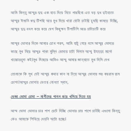
আমি কিন্তু আম্মুর দুদু এক হাত দিয়ে নিতে পারছিনা এত বড় দুধ দুইহাতে
আম্মুর ঈমানি কদু টিপছি আর মুখ দিয়ে খারা বোটা চাটছি চুষছি কামড়ে দিচ্ছি,
আম্মুর দুদু বদল করে করে বেশ কিছুক্ষন টিপাটিপি আর চাটাচাটি করে
আম্মুর ভোদার দিকে আমার চোখ পরল, আমি হাটু গেরে বসে আম্মুর ভোদার
কাছে মুখ নিয়ে আম্মুর পাকা মুল্লি ভোদায় চাটা দিলাম আম্মু উহহহহ মাগো
খাচ্চোরচুদা কই।মুখ দিছেরে আমিও আম্মু আমার জান্নাতে মুখ দিসি দেখ
তোমাকে কি সুখ দেই আম্মুর কথায় কান না দিয়ে আম্মুর ভোদায় শুর কররাম রাম
চোসা।আম্মুর ভোদার ভেতর নোনতা স্বাদ,
ভেজা ভোদা চোদা – মাগীদের পাগল করে খসিয়ে দিতে হয়
আম্ম ভোদা ভোদার চার পাশ চেটে দিচ্ছি ভোদার চার পাশে চাটছি এগুলো কিন্তু
কেও আমাকে শিখিয়ে দেয়নি অটো হচ্ছে।