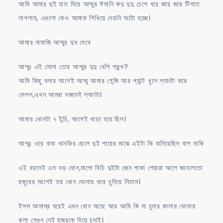
আমি আমার দুই হাত দিয়ে আম্মুর ঈমানি কদু দুদু চেপে ধরে জরে জরে টিপতে
লাগলাম, এগুলো কেও আমাক শিখিয়ে দেয়নি অটো হচ্ছে।
আমার নামাজি আম্মুর দুধ দেখে
আম্মুঃ এই সোনা তোর আম্মুর দুদু বেশি পছন্দ?
আমি কিছু বলার আগেই আম্মু আমার গেন্জি আর প্যান্ট খুলে ল্যাংটা করে
ফেলল,এখন আমরা দজনেই ল্যাংটা।
আমার ধোনটা ৭ ইন্চি, আগেই খাড়া হয়ে ছিল।
আম্মুঃ ওরে বাবা খানকির ছেলে দুই পায়ের মাঝে এইটা কি বানিয়েছিস বাশ নাকি
এই বয়সেই এত বড় ধোন,মাগো বিচি দুইটা জেন পাকা পেয়ারা আগে জানলেতো
হুজুরের আগেই তর ধোন ভোদায় ভরে চুদিয়ে নিতাম।
ইসস আমাম্র ঘরেই এমন ধোন আছে আর আমি কি না চুদার কালায় ভোদায়
কলা গেগুন নেই হুজুরকে দিয়ে চুদাই।