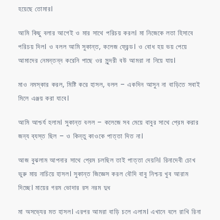
হয়েছে তোমার।
আমি কিছু বলার আগেই ও মার সাথে পরিচয় করল। মা নিজেকে লতা হিসাবে
পরিচয় দিল। ও বলল আমি সুকান্ত, কলেজ ফ্রেন্ড। ও বোধ হয় ভয় পেয়ে
আমাদের নেমন্তন্ন করেনি পাছে ওর সুন্দরী বউ আমরা না নিয়ে যায়।
মাও নমস্কার করল, মিষ্টি করে হাসল, বলল – একদিন আসুন না বাড়িতে সবাই
মিলে এঞ্জয় করা যাবে।
আমি আশ্চর্য হলাম। সুকান্ত বলল – কলেজে সব মেয়ে বাবুর সাথে প্রেম করার
জন্য ব্যস্ত ছিল – ও কিন্তু কাওকে পাত্তা দিত না।
আজ বুঝলাম আপনার সাথে প্রেম চলছিল তাই পাত্তা দেয়নি। রিনাদেবী চোখ
ভুরু মায় নাচিয়ে হাসল। সুকান্ত জিজ্ঞেস করল বৌদি বাবু নিশ্চয় খুব আরাম
দিচ্ছে। মায়ের গরম ভোদার রস নরম দুধ
মা অসভ্যের মত হাসল। এরপর আমরা বাড়ি চলে এলাম। এখানে বলে রাখি রিনা