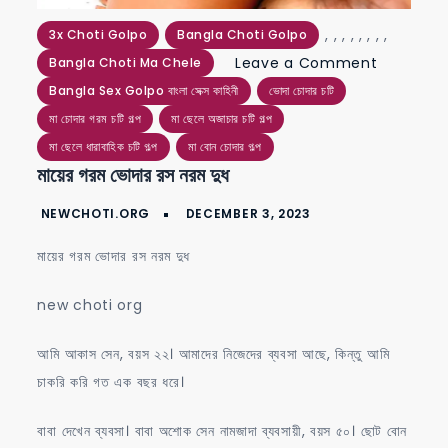
,
,
,
,
,
,
,
,
3x Choti Golpo
Bangla Choti Golpo
on
Leave a Comment
Bangla Choti Ma Chele
মায়ের
Bangla Sex Golpo বাংলা সেক্স কাহিনী
ভোদা চোদার চটি
গরম
মা চোদার গরম চটি গল্প
মা ছেলে অজাচার চটি গল্প
ভোদার
মা ছেলে ধারাবাহিক চটি গল্প
মা বোন চোদার গল্প
মায়ের গরম ভোদার রস নরম দুধ
রস
নরম
দুধ
মায়ের গরম ভোদার রস নরম দুধ
new choti org
আমি আকাস সেন, বয়স ২২। আমাদের নিজেদের ব্যবসা আছে, কিন্তু আমি
চাকরি করি গত এক বছর ধরে।
বাবা দেখেন ব্যবসা। বাবা অশোক সেন নামজাদা ব্যবসায়ী, বয়স ৫০। ছোট বোন