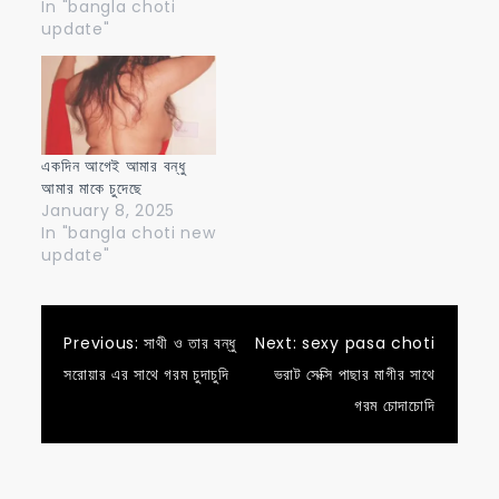
In "bangla choti
update"
একদিন আগেই আমার বন্ধু
আমার মাকে চুদেছে
January 8, 2025
In "bangla choti new
update"
Post
Previous:
সাথী ও তার বন্ধু
Next:
sexy pasa choti
সরোয়ার এর সাথে গরম চুদাচুদি
ভরাট সেক্সি পাছার মাগীর সাথে
navigation
গরম চোদাচোদি