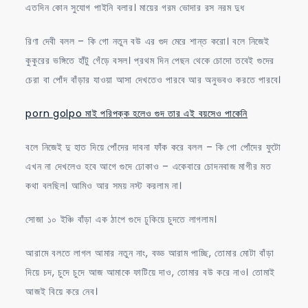
এতদিন কোন সুযোগ পাইনি বলার। মায়ের গরম ভোদার রস নরম দুধ
রিণা দেবী বলল – কি গো নতুন বউ এর গুদ মেরে শান্ত করো। বলে নিজেই
কুকুরের ভঙ্গিতে হাঁটু গেঁড়ে বসল। প্রথম দিন পেছন থেকে চোদো তবেই গুদের
চেরা বা পোঁদ বাঁড়ার যাওয়া আসা দেখতেও পারবে আর অনুভবও করতে পারবে।
porn golpo মাই পরিপক্ক হলেও গুদ তার এই বয়সেও পাকেনি
বলে নিজেই দু হাত দিয়ে পোঁদের দাবনা ফাঁক করে বলল – কি গো পোঁদের ফুটো
এখন না দেখলেও হবে আগে গুদে ঢোকাও – একেবারে চোদনবাজ মাগীর মত
কথা বলছিল। আমিও আর সময় নস্ট করলাম না।
সোজা ১০ ইঞ্চি বাঁড়া এক ঠাপে গুদে ঢুকিয়ে চুদতে লাগলাম।
আরামে বলতে লাগল আমার নতুন নাং, বড্ড আরাম পাচ্ছি, তোমার মোটা বাঁড়া
দিয়ে চদ, চুদে চুদে আজ আমাকে ফাটিয়ে দাও, তোমার বউ করে নাও। তোমাই
আজই বিয়ে করে নেব।