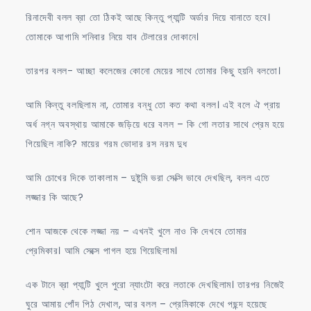
রিনাদেবী বলল ব্রা তো ঠিকই আছে কিন্তু প্যান্টি অর্ডার দিয়ে বানাতে হবে।
তোমাকে আগামি শনিবার নিয়ে যাব টেলারের দোকানে।
তারপর বলল- আচ্ছা কলেজের কোনো মেয়ের সাথে তোমার কিছু হয়নি বলতো।
আমি কিন্তু বলছিলাম না, তোমার বন্ধু তো কত কথা বলল। এই বলে ঐ প্রায়
অর্ধ নগ্ন অবস্থায় আমাকে জড়িয়ে ধরে বলল – কি গো লতার সাথে প্রেম হয়ে
গিয়েছিল নাকি? মায়ের গরম ভোদার রস নরম দুধ
আমি চোখের দিকে তাকালাম – দুষ্টুমি ভরা সেক্সি ভাবে দেখছিল, বলল এতে
লজ্জার কি আছে?
শোন আজকে থেকে লজ্জা নয় – এখনই খুলে নাও কি দেখবে তোমার
প্রেমিকার। আমি সেক্সে পাগল হয়ে গিয়েছিলাম।
এক টানে ব্রা প্যান্টি খুলে পুরো ন্যাংটো করে লতাকে দেখছিলাম। তারপর নিজেই
ঘুরে আমায় পোঁদ পিঠ দেখাল, আর বলল – প্রেমিকাকে দেখে পছন্দ হয়েছে