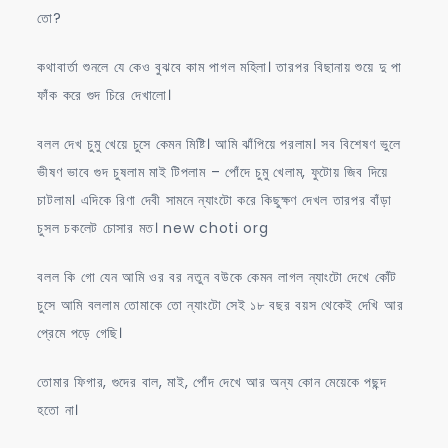
তো?
কথাবার্তা শুনলে যে কেও বুঝবে কাম পাগল মহিলা। তারপর বিছানায় শুয়ে দু পা
ফাঁক করে গুদ চিরে দেখালো।
বলল দেখ চুমু খেয়ে চুসে কেমন মিষ্টি। আমি ঝাঁপিয়ে পরলাম। সব বিশেষণ ভুলে
ভীষণ ভাবে গুদ চুষলাম মাই টিপলাম – পোঁদে চুমু খেলাম, ফুটোয় জিব দিয়ে
চাটলাম। এদিকে রিণা দেবী সামনে ন্যাংটো করে কিছুক্ষণ দেখল তারপর বাঁড়া
চুসল চকলেট চোসার মত। new choti org
বলল কি গো যেন আমি ওর বর নতুন বউকে কেমন লাগল ন্যাংটো দেখে কোঁট
চুসে আমি বললাম তোমাকে তো ন্যাংটো সেই ১৮ বছর বয়স থেকেই দেখি আর
প্রেমে পড়ে গেছি।
তোমার ফিগার, গুদের বাল, মাই, পোঁদ দেখে আর অন্য কোন মেয়েকে পছন্দ
হতো না।