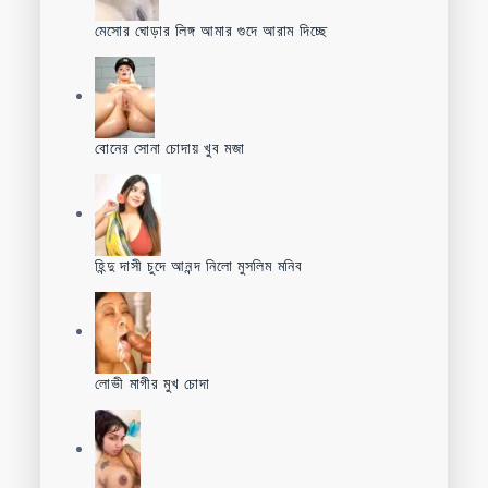
মেসোর ঘোড়ার লিঙ্গ আমার গুদে আরাম দিচ্ছে
বোনের সোনা চোদায় খুব মজা
হিন্দু দাসী চুদে আনন্দ নিলো মুসলিম মনিব
লোভী মাগীর মুখ চোদা