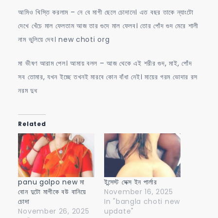
আমিও খিস্তি করলাম – নে বে মাগী ছেলে চোদানে। এত বছর তাকে ন্যাংটো
দেখে খেঁচে মাল ফেলতাম আজ তার গুদে মাল ফেলব। তোর পোঁদ গুদ মেরে শালী
নাম ভুলিয়ে দেব। new choti org
মা ভীষণ আরাম পেল। আমায় বলল – আজ থেকে এই শরীর গুদ, মাই, পোঁদ
সব তোমার, যখন ইচ্ছে তখনই মারবে কোন বাঁধা নেই। মায়ের গরম ভোদার রস
নরম দুধ
Related
panu golpo new মা
ইন্সেস্ট সেক্স ইন পার্লার
বোন দুটো মাগীকে বউ বানিয়ে
November 16, 2025
চোদা
In "bangla choti new
November 26, 2025
update"