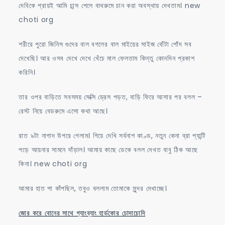
দেবিকে প্রায়ই আমি চান্স পেলে বাথরুমে চান করা অবস্থায় দেখতাম। new
choti org
শরীরে পুরো জিনিস গুদের বাল বগলের বাল মাইয়ের সাইজ বোঁটা পোঁদ সব
দেখেছি। আর ওসব দেখে দেখে খেঁচে মাল ফেলতাম কিন্তু কোনদিন প্রকাশ
করিনি।
তার ওপর বাড়িতে সবসময় সেক্সি ড্রেস পড়ত, বাড়ি ফিরে আসার পর বলল –
রেস্ট নিয়ে বেডরুমে এসো কথা আছে।
রাত ৯টা নাগাদ উপরে গেলাম। গিয়ে দেখি সর্বনাশ কাণ্ড, নতুন কেনা ব্রা প্যান্টি
পড়ে আয়নার সামনে দাঁড়াল। আমায় কাছে ডেকে বলল দেখত বাবু ঠিক আছে
কিনা। new choti org
আমার হাত পা কাঁপছিল, তবুও বললাম তোমাকে সুন্দর দেখাচ্ছে।
জোর করে বোনের সাথে গ্যাংব্যাং হার্ডকোর চোদাচোদি