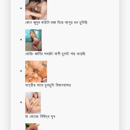
কোন জুলুম করিনি মজা দিয়ে আপুর গুদ চুদিছি
বোরিং জার্নির সময়টা মাগী চুদেই পার করেছি
যাত্রীর সাথে চুদাচুদি বিমানবালার
মা বোনের নিষিদ্ধ সুখ