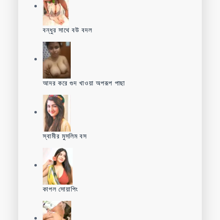
বন্ধুর সাথে বউ বদল
আদর করে গুদ খাওয়া অপরূপ পাছা
স্বামীর মুসলিম বস
কাপল সোয়াপিং