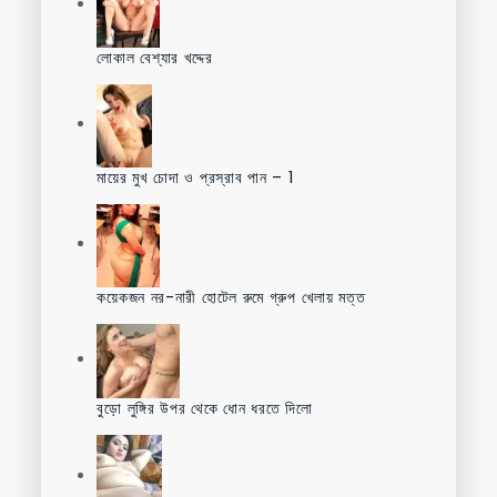
লোকাল বেশ্যার খদ্দের
মায়ের মুখ চোদা ও প্রস্রাব পান – 1
কয়েকজন নর-নারী হোটেল রুমে গ্রুপ খেলায় মত্ত
বুড়ো লুঙ্গির উপর থেকে ধোন ধরতে দিলো