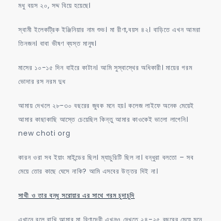
মধু বয়স ২০, সদ্দ বিয়ে হয়েছে।
স্বামী ইলেকট্রিক ইঞ্জিনিয়ার নাম শুভ। মা রীণা,বয়স ৪২। বাড়িতে এখন আমরা
তিনজন। বাবা ভীষণ ব্যস্ত মানুষ।
মাসের ১০-১৫ দিন বাইরে কাটান। আমি সুস্বাস্থের অধিকারী। মায়ের গরম
ভোদার রস নরম দুধ
আমায় দেখলে ২৮-৩০ বছরের জুবক মনে হয়। কলেজ লাইফে অনেক মেয়েই
আমার কাছাকাছি আস্তে চেয়েছিল কিন্তু আমার কাওকেই ভালো লাগেনি।
new choti org
কারন ওরা সব ইয়াং মাইন্ডের ছিল। ম্যাচুরিটি ছিল না। বন্ধুরা বলতো – সব
মেয়ে তোর কাছে ঘেসে নাকি? আমি এসবের উত্তর দিই না।
সাথী ও তার বন্ধু সরোয়ার এর সাথে গরম চুদাচুদি
এখানে বলে রাখি আমার মা রিণাদেবী এখনও দেখতে ২৪-২৫ বছরের মেয়ে মনে