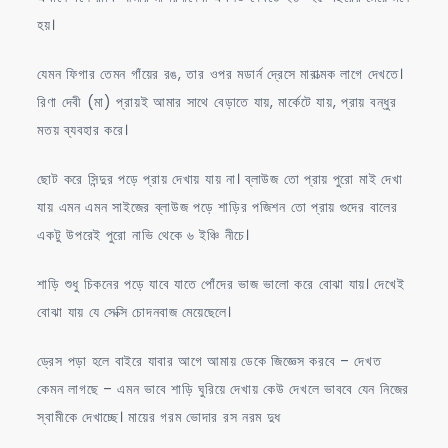
হয়।
যেমন ফিগার তেমন গাঁয়ের রঙ, তার ওপর মডার্ন দ্রেসে মারাত্মক লাগে দেখতে।
রিণা দেবী (মা) প্রায়ই আমার সাথে বেড়াতে যায়, মার্কেটে যায়, প্রায় বন্ধুর
মতয় ব্যবহার করে।
ছোট করে সিন্দুর পড়ে প্রায় দেখায় যায় না। ব্লাউজ তো প্রায় পুরো মাই দেখা
যায় এমন এমন সাইজের ব্লাউজ পড়ে শাড়ির পজিশন তো প্রায় গুদের বালের
একটু উপরেই পুরো নাভি থেকে ৬ ইঞ্চি নীচে।
শাড়ি শুধু চিকনের পড়ে যাবে যাতে পোঁদের ভাজ ভালো করে বোঝা যায়। দেখেই
বোঝা যায় যে সেক্সি চোদনবাজ মেয়েছেলে।
ড্রেস পড়া হলে বাইরে যাবার আগে আমায় ডেকে জিজ্ঞেস করবে – দেখত
কেমন লাগছে – এমন ভাবে শাড়ি ঘুরিয়ে দেখায় কেউ দেখলে ভাববে যেন নিজের
স্বামীকে দেখাচ্ছে। মায়ের গরম ভোদার রস নরম দুধ