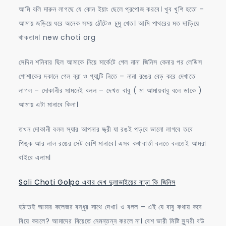
আমি বলি দারুন লাগছে যে কোন ইয়াং ছেলে প্রপোজ করবে। খুব খুশি হতো –
আমায় জড়িয়ে ধরে অনেক সময় ঠোঁটেও চুমু খেত। আমি পাথরের মত দাড়িয়ে
থাকতাম। new choti org
সেদিন শনিবার ছিল আমাকে নিয়ে মার্কেটে গেল নানা জিনিস কেনার পর লেডিস
পোশাকের দকানে গেল ব্রা ও প্যান্টি নিতে – নানা রঙের বেড় করে দেখাতে
লাগল – দোকানীর সামনেই বলল – দেখত বাবু ( মা আমায়বাবু বলে ডাকে )
আমায় এটা মানাবে কিনা।
তখন দোকানী বলল স্যার আপনার স্ত্রী যা রঙই পড়বে ভালো লাগবে তবে
পিঙ্ক আর লাল রঙের সেট বেশি মানাবে। এসব কথাবার্তা বলতে বলতেই আমরা
বাইরে এলাম।
Sali Choti Golpo এবার দেখ দুলাভাইয়ের বাড়া কি জিনিস
হঠাতই আমার কলেজর বন্ধুর সাথে দেখা। ও বলল – এই যে বাবু কথায় কবে
বিয়ে করলে? আমাদের বিয়েতে নেমন্তন্ন করলে না। বেশ ভারী মিষ্টি সুন্দরী বউ